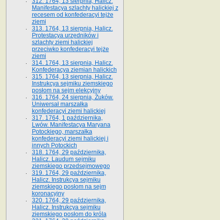
312. 1764, 13 sierpnia, Halicz.
Manifestacya szlachty halickiej z
recesem od konfederacyi tejże
ziemi
313. 1764, 13 sierpnia, Halicz.
Protestacya urzędników i
szlachty ziemi halickiej
przeciwko konfederacyi tejże
ziemi
314. 1764, 13 sierpnia, Halicz.
Konfederacya ziemian halickich
315. 1764, 13 sierpnia, Halicz.
Instrukcya sejmiku ziemskiego
posłom na sejm elekcyjny
316. 1764, 24 sierpnia, Żuków.
Uniwersał marszałka
konfederacyi ziemi halickiej
317. 1764, 1 października,
Lwów. Manifestacya Maryana
Potockiego, marszałka
konfederacyi ziemi halickiej i
innych Potockich
318. 1764, 29 października,
Halicz. Laudum sejmiku
ziemskiego przedsejmowego
319. 1764, 29 października,
Halicz. Instrukcya sejmiku
ziemskiego posłom na sejm
koronacyjny
320. 1764, 29 października,
Halicz. Instrukcya sejmiku
ziemskiego posłom do króla