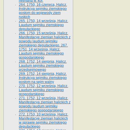
hetmana w. kor.
264. 1750, 16 czerwca, Halicz.
Instrukcya sejmiku ziemskiego
posłom do wojewody ziem
ruskich
265. 1750, 14 września, Halicz.
Laudum sejmiku ziemskiego
deputackiego
266. 1750, 15 września, Halicz.
Manifestacye ziemian halickich z
powodu laudum sejmiku
ziemskiego deputackiego. 267.
1751, 14 września, Halicz.
Laudum sejmiku ziemskiego
gospodarskiego
268. 1752, 14 sierpnia, Halicz.
Laudum sejmiku ziemskiego
przedsejmowego
269. 1752, 14 sierpnia, Halicz.
Instrukcya sejmiku ziemskiego
posłom na sejm walny
270. 1752, 12 września, Halicz.
Laudum sejmiku ziemskiego
gospodarskiego
271. 1752, 12 września, Halicz.
Manifestacya ziemian halickich z
powodu laudum sejmiku
ziemskiego gospodarskiego
272. 1753, 10 września, Halicz.
Manifestacye ziemian halickich
w sprawie sejmiku ziemskiego
deputackiego