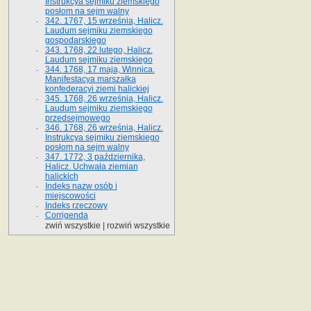
Instrukcya sejmiku ziemskiego
posłom na sejm walny
342. 1767, 15 września, Halicz.
Laudum sejmiku ziemskiego
gospodarskiego
343. 1768, 22 lutego, Halicz.
Laudum sejmiku ziemskiego
344. 1768, 17 maja, Winnica.
Manifestacya marszałka
konfederacyi ziemi halickiej
345. 1768, 26 września, Halicz.
Laudum sejmiku ziemskiego
przedsejmowego
346. 1768, 26 września, Halicz.
Instrukcya sejmiku ziemskiego
posłom na sejm walny
347. 1772, 3 października,
Halicz. Uchwała ziemian
halickich
Indeks nazw osób i
miejscowości
Indeks rzeczowy
Corrigenda
zwiń wszystkie
|
rozwiń wszystkie