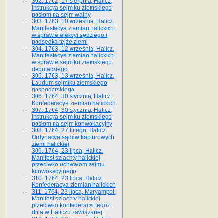
302. 1762, 17 sierpnia, Halicz.
Instrukcya sejmiku ziemskiego
posłom na sejm walny
303. 1763, 10 września, Halicz.
Manifestacya ziemian halickich
w sprawie elekcyi sędziego i
podsędka tejże ziemi
304. 1763, 12 września, Halicz.
Manifestacye ziemian halickich
w sprawie sejmiku ziemskiego
deputackiego
305. 1763, 13 września, Halicz.
Laudum sejmiku ziemskiego
gospodarskiego
306. 1764, 30 stycznia, Halicz.
Konfederacya ziemian halickich
307. 1764, 30 stycznia, Halicz.
Instrukcya sejmiku ziemskiego
posłom na sejm konwokacyjny
308. 1764, 27 lutego, Halicz.
Ordynacya sądów kapturowych
ziemi halickiej
309. 1764, 23 lipca, Halicz.
Manifest szlachty halickiej
przeciwko uchwałom sejmu
konwokacyjnego
310. 1764, 23 lipca, Halicz.
Konfederacya ziemian halickich
311. 1764, 23 lipca, Maryampol.
Manifest szlachty halickiej
przeciwko konfederacyi tegoż
dnia w Haliczu zawiązanej