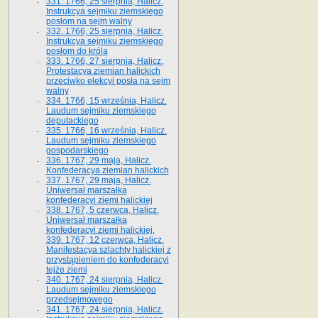
331. 1766, 25 sierpnia, Halicz.
Instrukcya sejmiku ziemskiego
posłom na sejm walny
332. 1766, 25 sierpnia, Halicz.
Instrukcya sejmiku ziemskiego
posłom do króla
333. 1766, 27 sierpnia, Halicz.
Protestacya ziemian halickich
przeciwko elekcyi posła na sejm
walny
334. 1766, 15 września, Halicz.
Laudum sejmiku ziemskiego
deputackiego
335. 1766, 16 września, Halicz.
Laudum sejmiku ziemskiego
gospodarskiego
336. 1767, 29 maja, Halicz.
Konfederacya ziemian halickich
337. 1767, 29 maja, Halicz.
Uniwersał marszałka
konfederacyi ziemi halickiej
338. 1767, 5 czerwca, Halicz.
Uniwersał marszałka
konfederacyi ziemi halickiej.
339. 1767, 12 czerwca, Halicz.
Manifestacya szlachty halickiej z
przystąpieniem do konfederacyi
tejże ziemi
340. 1767, 24 sierpnia, Halicz.
Laudum sejmiku ziemskiego
przedsejmowego
341. 1767, 24 sierpnia, Halicz.