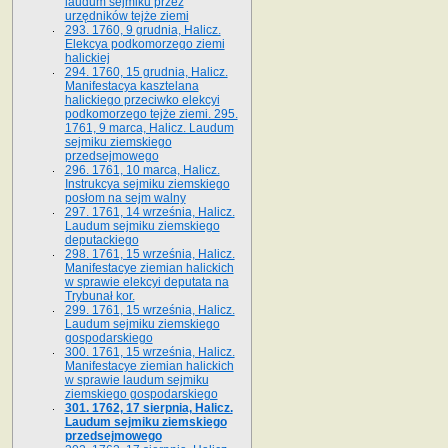
laudum sejmiku przez
urzędników tejże ziemi
293. 1760, 9 grudnia, Halicz.
Elekcya podkomorzego ziemi
halickiej
294. 1760, 15 grudnia, Halicz.
Manifestacya kasztelana
halickiego przeciwko elekcyi
podkomorzego tejże ziemi. 295.
1761, 9 marca, Halicz. Laudum
sejmiku ziemskiego
przedsejmowego
296. 1761, 10 marca, Halicz.
Instrukcya sejmiku ziemskiego
posłom na sejm walny
297. 1761, 14 września, Halicz.
Laudum sejmiku ziemskiego
deputackiego
298. 1761, 15 września, Halicz.
Manifestacye ziemian halickich
w sprawie elekcyi deputata na
Trybunał kor.
299. 1761, 15 września, Halicz.
Laudum sejmiku ziemskiego
gospodarskiego
300. 1761, 15 września, Halicz.
Manifestacye ziemian halickich
w sprawie laudum sejmiku
ziemskiego gospodarskiego
301. 1762, 17 sierpnia, Halicz.
Laudum sejmiku ziemskiego
przedsejmowego