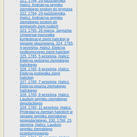
321. 1764, 29 października,
Halicz. Instrukcya sejmiku
ziemskiego posłom do prymasa
322. 1764, 29 października,
Halicz. Instrukcya sejmiku
ziemskiego posłom do
wojewody ziem ruskich
323. 1765, 26 marca, Jaryszów.
Uniwersał marszałka
konfederacyi ziemi halickiej w
sprawie okazowania. 324. 1765,
4 września, Halicz. Elekcya
podkomorzego ziemi halickiej
325. 1765, 5 września, Halicz.
Elekcya sędziego ziemskiego
halickiego
326. 1765, 6 września, Halicz.
Elekcya podsędka ziemi
halickiej
327. 1765, 7 września, Halicz.
Elekcya pisarza ziemskiego
halickiego
328. 1765, 9 września, Halicz.
Laudum sejmiku ziemskiego
deputackiego
329. 1765, 11 września, Halicz.
Protestacya ziemian halickich w
sprawie sejmiku ziemskiego
gospodarskiego. 330. 1766, 25
sierpnia, Halicz. Laudum
sejmiku ziemskiego
przedsejmowego