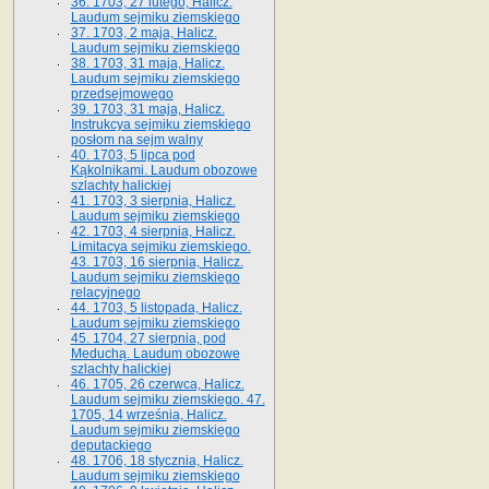
36. 1703, 27 lutego, Halicz.
Laudum sejmiku ziemskiego
37. 1703, 2 maja, Halicz.
Laudum sejmiku ziemskiego
38. 1703, 31 maja, Halicz.
Laudum sejmiku ziemskiego
przedsejmowego
39. 1703, 31 maja, Halicz.
Instrukcya sejmiku ziemskiego
posłom na sejm walny
40. 1703, 5 lipca pod
Kąkolnikami. Laudum obozowe
szlachty halickiej
41­. 1703, 3 sierpnia, Halicz.
Laudum sejmiku ziemskiego
42. 1703, 4 sierpnia, Halicz.
Limitacya sejmiku ziemskiego.
43. 1703, 16 sierpnia, Halicz.
Laudum sejmiku ziemskiego
relacyjnego
44. 1703, 5 listopada, Halicz.
Laudum sejmiku ziemskiego
45. 1704, 27 sierpnia, pod
Meduchą. Laudum obozowe
szlachty halickiej
46. 1705, 26 czerwca, Halicz.
Laudum sejmiku ziemskiego. 47.
1705, 14 września, Halicz.
Laudum sejmiku ziemskiego
deputackiego
48. 1706, 18 stycznia, Halicz.
Laudum sejmiku ziemskiego