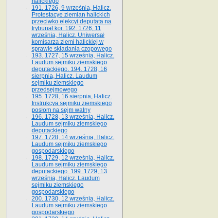
halickiego
191. 1726, 9 września, Halicz.
Protestacye ziemian halickich
przeciwko elekcyi deputata na
trybunał kor. 192. 1726, 11
września, Halicz. Uniwersał
komisarza ziemi halickiej w
sprawie składania czopowego
193. 1727, 15 września, Halicz.
Laudum sejmiku ziemskiego
deputackiego. 194. 1728, 16
sierpnia, Halicz. Laudum
sejmiku ziemskiego
przedsejmowego
195. 1728, 16 sierpnia, Halicz.
Instrukcya sejmiku ziemskiego
posłom na sejm walny
196. 1728, 13 września, Halicz.
Laudum sejmiku ziemskiego
deputackiego
197. 1728, 14 września, Halicz.
Laudum sejmiku ziemskiego
gospodarskiego
198. 1729, 12 września, Halicz.
Laudum sejmiku ziemskiego
deputackiego. 199. 1729, 13
września, Halicz. Laudum
sejmiku ziemskiego
gospodarskiego
200. 1730, 12 września, Halicz.
Laudum sejmiku ziemskiego
gospodarskiego