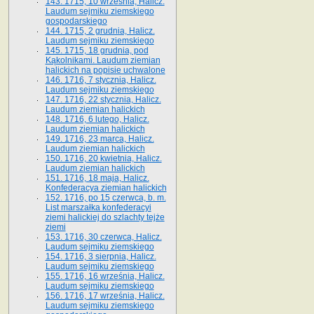
143. 1715, 10 września, Halicz.
Laudum sejmiku ziemskiego
gospodarskiego
144. 1715, 2 grudnia, Halicz.
Laudum sejmiku ziemskiego
145. 1715, 18 grudnia, pod
Kąkolnikami. Laudum ziemian
halickich na popisie uchwalone
146. 1716, 7 stycznia, Halicz.
Laudum sejmiku ziemskiego
147. 1716, 22 stycznia, Halicz.
Laudum ziemian halickich
148. 1716, 6 lutego, Halicz.
Laudum ziemian halickich
149. 1716, 23 marca, Halicz.
Laudum ziemian halickich
150. 1716, 20 kwietnia, Halicz.
Laudum ziemian halickich
151. 1716, 18 maja, Halicz.
Konfederacya ziemian halickich
152. 1716, po 15 czerwca, b. m.
List marszałka konfederacyi
ziemi halickiej do szlachty tejże
ziemi
153. 1716, 30 czerwca, Halicz.
Laudum sejmiku ziemskiego
154. 1716, 3 sierpnia, Halicz.
Laudum sejmiku ziemskiego
155. 1716, 16 września, Halicz.
Laudum sejmiku ziemskiego
156. 1716, 17 września, Halicz.
Laudum sejmiku ziemskiego