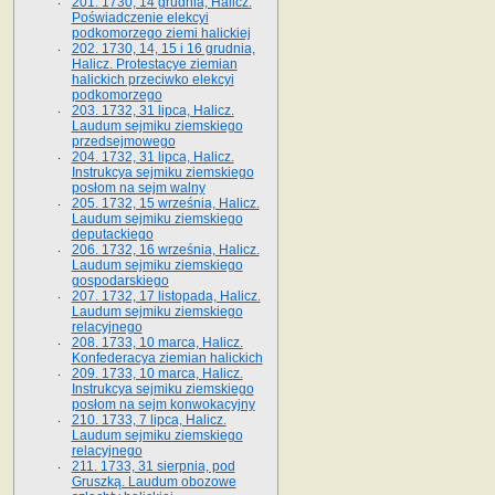
201. 1730, 14 grudnia, Halicz.
Poświadczenie elekcyi
podkomorzego ziemi halickiej
202. 1730, 14, 15 i 16 grudnia,
Halicz. Protestacye ziemian
halickich przeciwko elekcyi
podkomorzego
203. 1732, 31 lipca, Halicz.
Laudum sejmiku ziemskiego
przedsejmowego
204. 1732, 31 lipca, Halicz.
Instrukcya sejmiku ziemskiego
posłom na sejm walny
205. 1732, 15 września, Halicz.
Laudum sejmiku ziemskiego
deputackiego
206. 1732, 16 września, Halicz.
Laudum sejmiku ziemskiego
gospodarskiego
207. 1732, 17 listopada, Halicz.
Laudum sejmiku ziemskiego
relacyjnego
208. 1733, 10 marca, Halicz.
Konfederacya ziemian halickich­
209. 1733, 10 marca, Halicz.
Instrukcya sejmiku ziemskiego
posłom na sejm konwokacyjny
210. 1733, 7 lipca, Halicz.
Laudum sejmiku ziemskiego
relacyjnego
211. 1733, 31 sierpnia, pod
Gruszką. Laudum obozowe