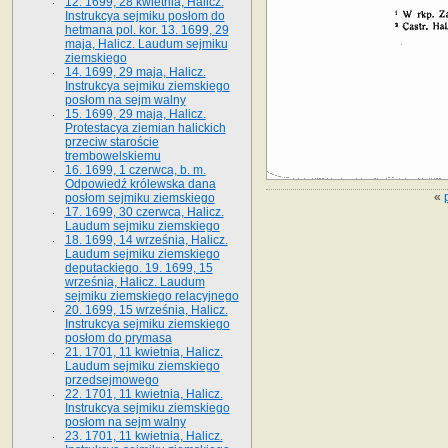
12. 1699, 28 kwietnia, Halicz.
Instrukcya sejmiku posłom do
hetmana pol. kor. 13. 1699, 29
maja, Halicz. Laudum sejmiku
ziemskiego
14. 1699, 29 maja, Halicz.
Instrukcya sejmiku ziemskiego
posłom na sejm walny
15. 1699, 29 maja, Halicz.
Protestacya ziemian halickich
przeciw staroście
trembowelskiemu
16. 1699, 1 czerwca, b. m.
Odpowiedź królewska dana
«
posłom sejmiku ziemskiego
17. 1699, 30 czerwca, Halicz.
Laudum sejmiku ziemskiego
18. 1699, 14 września, Halicz.
Laudum sejmiku ziemskiego
deputackiego. 19. 1699, 15
września, Halicz. Laudum
sejmiku ziemskiego relacyjnego
20. 1699, 15 września, Halicz.
Instrukcya sejmiku ziemskiego
posłom do prymasa
21. 1701, 11 kwietnia, Halicz.
Laudum sejmiku ziemskiego
przedsejmowego
22. 1701, 11 kwietnia, Halicz.
Instrukcya sejmiku ziemskiego
posłom na sejm walny
23. 1701, 11 kwietnia, Halicz.