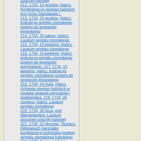
szlachty halickiej
212. 1733, 15 grudnia, Halicz.
Konfederacya ziemian halickich
przy królu Stanisławie I .
213. 1733, 15 grudnia, Halicz.
Instrukcya sejmiku ziemskiego
posłom do wojewody
kijowskiego
214. 1734, 25 lutego, Halicz.
Laudum sejmiku ziemskiego.
215. 1734, 15 kwietnia, Halicz.
Laudum sejmiku ziemskiego
216. 1734, 15 kwietnia, Halicz.
Instrukcya sejmiku ziemskiego
posłom do wojewody
wołyńskiego. 217. 1734, 15
kwietnia, Halicz. Instrukcya
sejmiku ziemskiego posłom do
wojewody kijowskiego
218. 1734, 24 maja, Halicz.
Uchwała ziemian halickich w
sprawie swawoli opryszków i
poddaństwa. 219. 1734, 26
czerwca, Halicz. Laudum
sejmiku ziemskiego
220. 1734, 30 lipca, pod
Maryampolem. Laudum
obozowe szlachty halickiej
221. 1735, 22 stycznia, Tłumacz.
Odpowiedź marszałka
konfederacyi wołyńskiej posłom
sejmiku ziemskiego halickiego