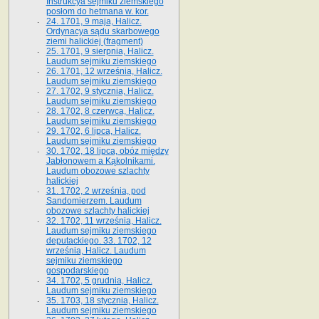
Instrukcya sejmiku ziemskiego
posłom do hetmana w. kor.
24. 1701, 9 maja, Halicz.
Ordynacya sądu skarbowego
ziemi halickiej (fragment)
25. 1701, 9 sierpnia, Halicz.
Laudum sejmiku ziemskiego
26. 1701, 12 września, Halicz.
Laudum sejmiku ziemskiego
27. 1702, 9 stycznia, Halicz.
Laudum sejmiku ziemskiego
28. 1702, 8 czerwca, Halicz.
Laudum sejmiku ziemskiego
29. 1702, 6 lipca, Halicz.
Laudum sejmiku ziemskiego
30. 1702, 18 lipca, obóz między
Jabłonowem a Kąkolnikami.
Laudum obozowe szlachty
halickiej
31. 1702, 2 września, pod
Sandomierzem. Laudum
obozowe szlachty halickiej
32. 1702, 11 września, Halicz.
Laudum sejmiku ziemskiego
deputackiego. 33. 1702, 12
września, Halicz. Laudum
sejmiku ziemskiego
gospodarskiego
34. 1702, 5 grudnia, Halicz.
Laudum sejmiku ziemskiego
35. 1703, 18 stycznia, Halicz.
Laudum sejmiku ziemskiego