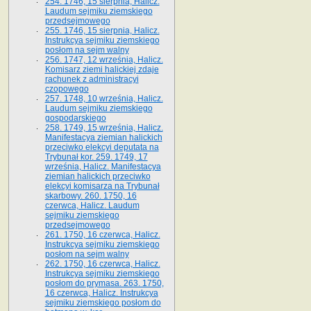
254. 1746, 15 sierpnia, Halicz.
Laudum sejmiku ziemskiego
przedsejmowego
255. 1746, 15 sierpnia, Halicz.
Instrukcya sejmiku ziemskiego
posłom na sejm walny
256. 1747, 12 września, Halicz.
Komisarz ziemi halickiej zdaje
rachunek z administracyi
czopowego
257. 1748, 10 września, Halicz.
Laudum sejmiku ziemskiego
gospodarskiego
258. 1749, 15 września, Halicz.
Manifestacya ziemian halickich
przeciwko elekcyi deputata na
Trybunał kor. 259. 1749, 17
września, Halicz. Manifestacya
ziemian halickich przeciwko
elekcyi komisarza na Trybunał
skarbowy. 260. 1750, 16
czerwca, Halicz. Laudum
sejmiku ziemskiego
przedsejmowego
261. 1750, 16 czerwca, Halicz.
Instrukcya sejmiku ziemskiego
posłom na sejm walny
262. 1750, 16 czerwca, Halicz.
Instrukcya sejmiku ziemskiego
posłom do prymasa. 263. 1750,
16 czerwca, Halicz. Instrukcya
sejmiku ziemskiego posłom do