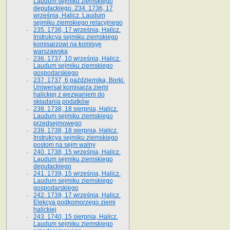
Laudum sejmiku ziemskiego
deputackiego. 234. 1736, 17
września, Halicz. Laudum
sejmiku ziemskiego relacyjnego
235. 1736, 17 września, Halicz.
Instrukcya sejmiku ziemskiego
komisarzowi na komisyę
warszawską
236. 1737, 10 września, Halicz.
Laudum sejmiku ziemskiego
gospodarskiego
237. 1737, 6 października, Borki.
Uniwersał komisarza ziemi
halickiej z wezwaniem do
składania podatków
238. 1738, 18 sierpnia, Halicz.
Laudum sejmiku ziemskiego
przedsejmowego
239. 1738, 18 sierpnia, Halicz.
Instrukcya sejmiku ziemskiego
posłom na sejm walny
240. 1738, 15 września, Halicz.
Laudum sejmiku ziemskiego
deputackiego
241. 1739, 15 września, Halicz.
Laudum sejmiku ziemskiego
gospodarskiego
242. 1739, 17 września, Halicz.
Elekcya podkomorzego ziemi
halickiej
243. 1740, 15 sierpnia, Halicz.
Laudum sejmiku ziemskiego