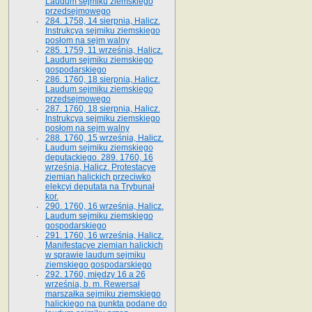
Laudum sejmiku ziemskiego
przedsejmowego
284. 1758, 14 sierpnia, Halicz.
Instrukcya sejmiku ziemskiego
posłom na sejm walny
285. 1759, 11 września, Halicz.
Laudum sejmiku ziemskiego
gospodarskiego
286. 1760, 18 sierpnia, Halicz.
Laudum sejmiku ziemskiego
przedsejmowego
287. 1760, 18 sierpnia, Halicz.
Instrukcya sejmiku ziemskiego
posłom na sejm walny
288. 1760, 15 września, Halicz.
Laudum sejmiku ziemskiego
deputackiego. 289. 1760, 16
września, Halicz. Protestacye
ziemian halickich przeciwko
elekcyi deputata na Trybunał
kor.
290. 1760, 16 września, Halicz.
Laudum sejmiku ziemskiego
gospodarskiego
291. 1760, 16 września, Halicz.
Manifestacye ziemian halickich
w sprawie laudum sejmiku
ziemskiego gospodarskiego
292. 1760, między 16 a 26
września, b. m. Rewersał
marszałka sejmiku ziemskiego
halickiego na punkta podane do