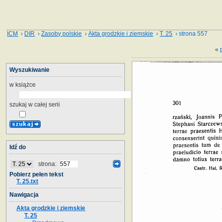
ICM
›
DIR
›
Zasoby polskie
›
Akta grodzkie i ziemskie
›
T. 25
› strona 557
«
Wyszukiwanie
w książce
szukaj w całej serii
Idź do
strona:
Pobierz pełen tekst
T. 25.txt
Nawigacja
Akta grodzkie i ziemskie
T. 25