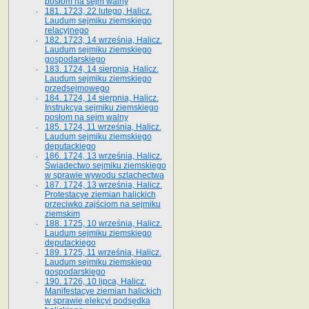
posłom na sejm walny
181. 1723, 22 lutego, Halicz.
Laudum sejmiku ziemskiego
relacyjnego
182. 1723, 14 września, Halicz.
Laudum sejmiku ziemskiego
gospodarskiego
183. 1724, 14 sierpnia, Halicz.
Laudum sejmiku ziemskiego
przedsejmowego
184. 1724, 14 sierpnia, Halicz.
Instrukcya sejmiku ziemskiego
posłom na sejm walny
185. 1724, 11 września, Halicz.
Laudum sejmiku ziemskiego
deputackiego
186. 1724, 13 września, Halicz.
Świadectwo sejmiku ziemskiego
w sprawie wywodu szlachectwa
187. 1724, 13 września, Halicz.
Protestacye ziemian halickich
przeciwko zajściom na sejmiku
ziemskim
188. 1725, 10 września, Halicz.
Laudum sejmiku ziemskiego
deputackiego
189. 1725, 11 września, Halicz.
Laudum sejmiku ziemskiego
gospodarskiego
190. 1726, 10 lipca, Halicz.
Manifestacye ziemian halickich
w sprawie elekcyi podsędka