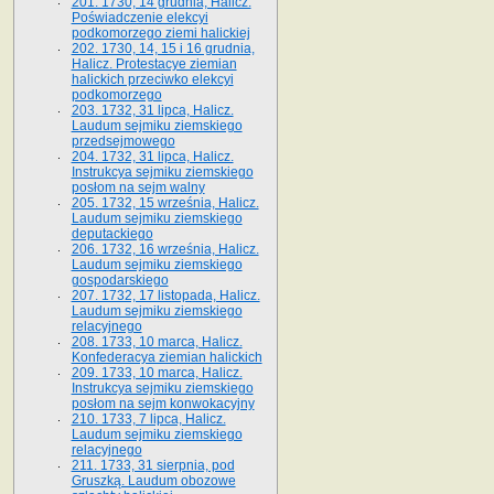
201. 1730, 14 grudnia, Halicz.
Poświadczenie elekcyi
podkomorzego ziemi halickiej
202. 1730, 14, 15 i 16 grudnia,
Halicz. Protestacye ziemian
halickich przeciwko elekcyi
podkomorzego
203. 1732, 31 lipca, Halicz.
Laudum sejmiku ziemskiego
przedsejmowego
204. 1732, 31 lipca, Halicz.
Instrukcya sejmiku ziemskiego
posłom na sejm walny
205. 1732, 15 września, Halicz.
Laudum sejmiku ziemskiego
deputackiego
206. 1732, 16 września, Halicz.
Laudum sejmiku ziemskiego
gospodarskiego
207. 1732, 17 listopada, Halicz.
Laudum sejmiku ziemskiego
relacyjnego
208. 1733, 10 marca, Halicz.
Konfederacya ziemian halickich­
209. 1733, 10 marca, Halicz.
Instrukcya sejmiku ziemskiego
posłom na sejm konwokacyjny
210. 1733, 7 lipca, Halicz.
Laudum sejmiku ziemskiego
relacyjnego
211. 1733, 31 sierpnia, pod
Gruszką. Laudum obozowe