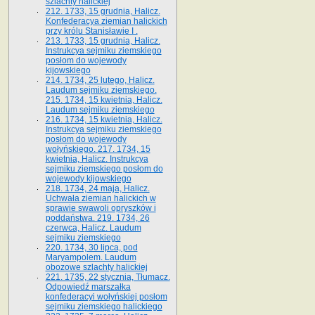
szlachty halickiej
212. 1733, 15 grudnia, Halicz.
Konfederacya ziemian halickich
przy królu Stanisławie I .
213. 1733, 15 grudnia, Halicz.
Instrukcya sejmiku ziemskiego
posłom do wojewody
kijowskiego
214. 1734, 25 lutego, Halicz.
Laudum sejmiku ziemskiego.
215. 1734, 15 kwietnia, Halicz.
Laudum sejmiku ziemskiego
216. 1734, 15 kwietnia, Halicz.
Instrukcya sejmiku ziemskiego
posłom do wojewody
wołyńskiego. 217. 1734, 15
kwietnia, Halicz. Instrukcya
sejmiku ziemskiego posłom do
wojewody kijowskiego
218. 1734, 24 maja, Halicz.
Uchwała ziemian halickich w
sprawie swawoli opryszków i
poddaństwa. 219. 1734, 26
czerwca, Halicz. Laudum
sejmiku ziemskiego
220. 1734, 30 lipca, pod
Maryampolem. Laudum
obozowe szlachty halickiej
221. 1735, 22 stycznia, Tłumacz.
Odpowiedź marszałka
konfederacyi wołyńskiej posłom
sejmiku ziemskiego halickiego