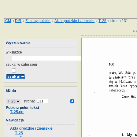
ICM
›
DIR
›
Zasoby polskie
›
Akta grodzkie i ziemskie
›
T. 25
› strona 131
«
Wyszukiwanie
w książce
szukaj w całej serii
Idź do
strona:
Pobierz pełen tekst
T. 25.txt
Nawigacja
Akta grodzkie i ziemskie
T. 25