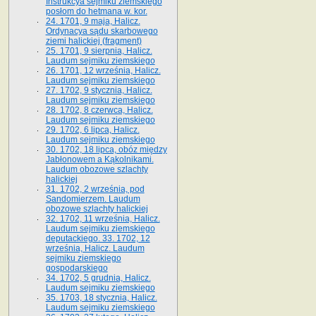
Instrukcya sejmiku ziemskiego
posłom do hetmana w. kor.
24. 1701, 9 maja, Halicz.
Ordynacya sądu skarbowego
ziemi halickiej (fragment)
25. 1701, 9 sierpnia, Halicz.
Laudum sejmiku ziemskiego
26. 1701, 12 września, Halicz.
Laudum sejmiku ziemskiego
27. 1702, 9 stycznia, Halicz.
Laudum sejmiku ziemskiego
28. 1702, 8 czerwca, Halicz.
Laudum sejmiku ziemskiego
29. 1702, 6 lipca, Halicz.
Laudum sejmiku ziemskiego
30. 1702, 18 lipca, obóz między
Jabłonowem a Kąkolnikami.
Laudum obozowe szlachty
halickiej
31. 1702, 2 września, pod
Sandomierzem. Laudum
obozowe szlachty halickiej
32. 1702, 11 września, Halicz.
Laudum sejmiku ziemskiego
deputackiego. 33. 1702, 12
września, Halicz. Laudum
sejmiku ziemskiego
gospodarskiego
34. 1702, 5 grudnia, Halicz.
Laudum sejmiku ziemskiego
35. 1703, 18 stycznia, Halicz.
Laudum sejmiku ziemskiego