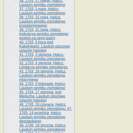
36. 1703, 27 lutego, Halicz.
Laudum sejmiku ziemskiego
37. 1703, 2 maja, Halicz.
Laudum sejmiku ziemskiego
38. 1703, 31 maja, Halicz.
Laudum sejmiku ziemskiego
przedsejmowego
39. 1703, 31 maja, Halicz.
Instrukcya sejmiku ziemskiego
posłom na sejm walny
40. 1703, 5 lipca pod
Kąkolnikami. Laudum obozowe
szlachty halickiej
41­. 1703, 3 sierpnia, Halicz.
Laudum sejmiku ziemskiego
42. 1703, 4 sierpnia, Halicz.
Limitacya sejmiku ziemskiego.
43. 1703, 16 sierpnia, Halicz.
Laudum sejmiku ziemskiego
relacyjnego
44. 1703, 5 listopada, Halicz.
Laudum sejmiku ziemskiego
45. 1704, 27 sierpnia, pod
Meduchą. Laudum obozowe
szlachty halickiej
46. 1705, 26 czerwca, Halicz.
Laudum sejmiku ziemskiego. 47.
1705, 14 września, Halicz.
Laudum sejmiku ziemskiego
deputackiego
48. 1706, 18 stycznia, Halicz.
Laudum sejmiku ziemskiego