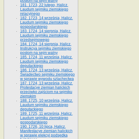
posłom na sejm walny
181. 1723, 22 lutego, Halicz.
Laudum sejmiku ziemskiego
relacyjnego
182. 1723, 14 września, Halicz.
Laudum sejmiku ziemskiego
gospodarskiego
183. 1724, 14 sierpnia, Halicz.
Laudum sejmiku ziemskiego
przedsejmowego
184. 1724, 14 sierpnia, Halicz.
Instrukcya sejmiku ziemskiego
posłom na sejm walny
185. 1724, 11 września, Halicz.
Laudum sejmiku ziemskiego
deputackiego
186. 1724, 13 września, Halicz.
Świadectwo sejmiku ziemskiego
w sprawie wywodu szlachectwa
187. 1724, 13 września, Halicz.
Protestacye ziemian halickich
przeciwko zajściom na sejmiku
ziemskim
188. 1725, 10 września, Halicz.
Laudum sejmiku ziemskiego
deputackiego
189. 1725, 11 września, Halicz.
Laudum sejmiku ziemskiego
gospodarskiego
190. 1726, 10 lipca, Halicz.
Manifestacye ziemian halickich
w sprawie elekcyi podsędka