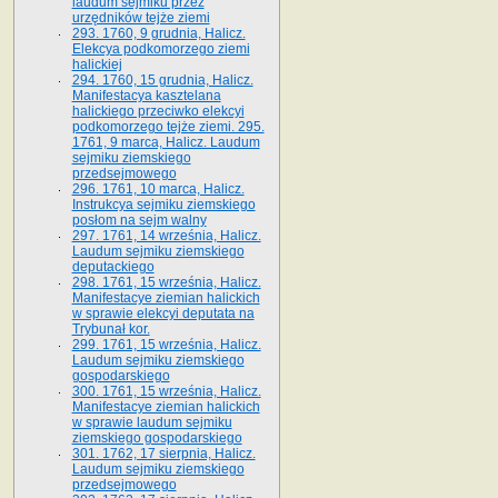
laudum sejmiku przez
urzędników tejże ziemi
293. 1760, 9 grudnia, Halicz.
Elekcya podkomorzego ziemi
halickiej
294. 1760, 15 grudnia, Halicz.
Manifestacya kasztelana
halickiego przeciwko elekcyi
podkomorzego tejże ziemi. 295.
1761, 9 marca, Halicz. Laudum
sejmiku ziemskiego
przedsejmowego
296. 1761, 10 marca, Halicz.
Instrukcya sejmiku ziemskiego
posłom na sejm walny
297. 1761, 14 września, Halicz.
Laudum sejmiku ziemskiego
deputackiego
298. 1761, 15 września, Halicz.
Manifestacye ziemian halickich
w sprawie elekcyi deputata na
Trybunał kor.
299. 1761, 15 września, Halicz.
Laudum sejmiku ziemskiego
gospodarskiego
300. 1761, 15 września, Halicz.
Manifestacye ziemian halickich
w sprawie laudum sejmiku
ziemskiego gospodarskiego
301. 1762, 17 sierpnia, Halicz.
Laudum sejmiku ziemskiego
przedsejmowego