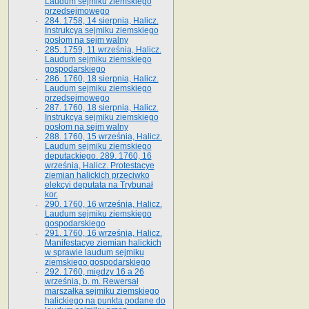
Laudum sejmiku ziemskiego
przedsejmowego
284. 1758, 14 sierpnia, Halicz.
Instrukcya sejmiku ziemskiego
posłom na sejm walny
285. 1759, 11 września, Halicz.
Laudum sejmiku ziemskiego
gospodarskiego
286. 1760, 18 sierpnia, Halicz.
Laudum sejmiku ziemskiego
przedsejmowego
287. 1760, 18 sierpnia, Halicz.
Instrukcya sejmiku ziemskiego
posłom na sejm walny
288. 1760, 15 września, Halicz.
Laudum sejmiku ziemskiego
deputackiego. 289. 1760, 16
września, Halicz. Protestacye
ziemian halickich przeciwko
elekcyi deputata na Trybunał
kor.
290. 1760, 16 września, Halicz.
Laudum sejmiku ziemskiego
gospodarskiego
291. 1760, 16 września, Halicz.
Manifestacye ziemian halickich
w sprawie laudum sejmiku
ziemskiego gospodarskiego
292. 1760, między 16 a 26
września, b. m. Rewersał
marszałka sejmiku ziemskiego
halickiego na punkta podane do