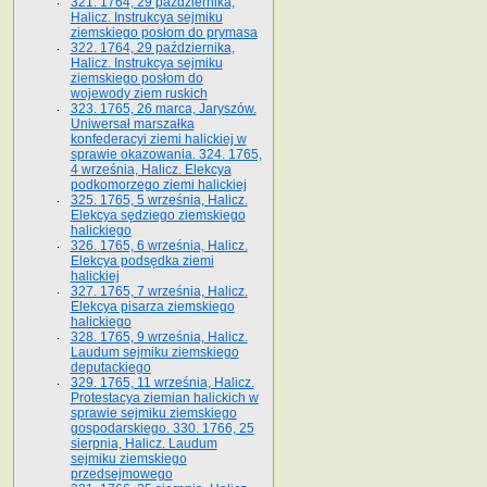
321. 1764, 29 października,
Halicz. Instrukcya sejmiku
ziemskiego posłom do prymasa
322. 1764, 29 października,
Halicz. Instrukcya sejmiku
ziemskiego posłom do
wojewody ziem ruskich
323. 1765, 26 marca, Jaryszów.
Uniwersał marszałka
konfederacyi ziemi halickiej w
sprawie okazowania. 324. 1765,
4 września, Halicz. Elekcya
podkomorzego ziemi halickiej
325. 1765, 5 września, Halicz.
Elekcya sędziego ziemskiego
halickiego
326. 1765, 6 września, Halicz.
Elekcya podsędka ziemi
halickiej
327. 1765, 7 września, Halicz.
Elekcya pisarza ziemskiego
halickiego
328. 1765, 9 września, Halicz.
Laudum sejmiku ziemskiego
deputackiego
329. 1765, 11 września, Halicz.
Protestacya ziemian halickich w
sprawie sejmiku ziemskiego
gospodarskiego. 330. 1766, 25
sierpnia, Halicz. Laudum
sejmiku ziemskiego
przedsejmowego