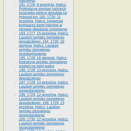
halickiego
191. 1726, 9 września, Halicz.
Protestacye ziemian halickich
przeciwko elekcyi deputata na
trybunał kor. 192. 1726, 11
września, Halicz. Uniwersał
komisarza ziemi halickiej w
sprawie składania czopowego
193. 1727, 15 września, Halicz.
Laudum sejmiku ziemskiego
deputackiego. 194. 1728, 16
sierpnia, Halicz. Laudum
sejmiku ziemskiego
przedsejmowego
195. 1728, 16 sierpnia, Halicz.
Instrukcya sejmiku ziemskiego
posłom na sejm walny
196. 1728, 13 września, Halicz.
Laudum sejmiku ziemskiego
deputackiego
197. 1728, 14 września, Halicz.
Laudum sejmiku ziemskiego
gospodarskiego
198. 1729, 12 września, Halicz.
Laudum sejmiku ziemskiego
deputackiego. 199. 1729, 13
września, Halicz. Laudum
sejmiku ziemskiego
gospodarskiego
200. 1730, 12 września, Halicz.
Laudum sejmiku ziemskiego
gospodarskiego