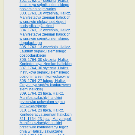
302. 1762, 17 sierpnia, Halicz.
Instrukcya sejmiku ziemskiego
posłom na sejm walny
303. 1763, 10 września, Halicz.
Manifestacya ziemian halickich
w sprawie elekcyi sędziego i
podsędka tejże ziemi
304. 1763, 12 września, Halicz.
Manifestacye ziemian halickich
w sprawie sejmiku ziemskiego
deputackiego
305. 1763, 13 września, Halicz.
Laudum sejmiku ziemskiego
gospodarskiego
306. 1764, 30 stycznia, Halicz.
Konfederacya ziemian halickich
307. 1764, 30 stycznia, Halicz.
Instrukcya sejmiku ziemskiego
posłom na sejm konwokacyjny
308. 1764, 27 lutego, Halicz.
Ordynacya sądów kapturowych
ziemi halickiej
309. 1764, 23 lipca, Halicz.
Manifest szlachty halickiej
przeciwko uchwałom sejmu
konwokacyjnego
310. 1764, 23 lipca, Halicz.
Konfederacya ziemian halickich
311. 1764, 23 lipca, Maryampol.
Manifest szlachty halickiej
przeciwko konfederacyi tegoż
dnia w Haliczu zawiązanej