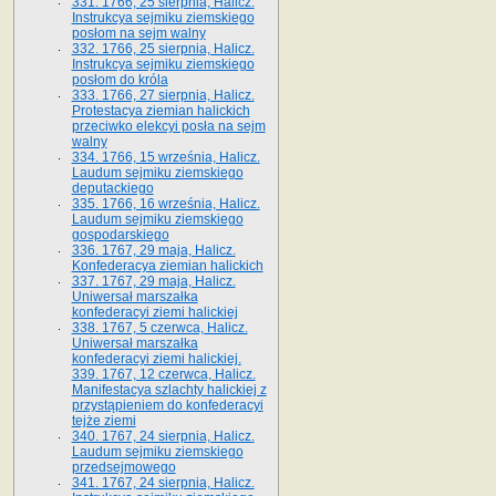
331. 1766, 25 sierpnia, Halicz.
Instrukcya sejmiku ziemskiego
posłom na sejm walny
332. 1766, 25 sierpnia, Halicz.
Instrukcya sejmiku ziemskiego
posłom do króla
333. 1766, 27 sierpnia, Halicz.
Protestacya ziemian halickich
przeciwko elekcyi posła na sejm
walny
334. 1766, 15 września, Halicz.
Laudum sejmiku ziemskiego
deputackiego
335. 1766, 16 września, Halicz.
Laudum sejmiku ziemskiego
gospodarskiego
336. 1767, 29 maja, Halicz.
Konfederacya ziemian halickich
337. 1767, 29 maja, Halicz.
Uniwersał marszałka
konfederacyi ziemi halickiej
338. 1767, 5 czerwca, Halicz.
Uniwersał marszałka
konfederacyi ziemi halickiej.
339. 1767, 12 czerwca, Halicz.
Manifestacya szlachty halickiej z
przystąpieniem do konfederacyi
tejże ziemi
340. 1767, 24 sierpnia, Halicz.
Laudum sejmiku ziemskiego
przedsejmowego
341. 1767, 24 sierpnia, Halicz.