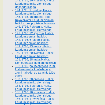
143. 1715, 10 września, Halicz.
Laudum sejmiku ziemskiego
gospodarskiego
144. 1715, 2 grudnia, Halicz.
Laudum sejmiku ziemskiego
145. 1715, 18 grudnia, pod
Kąkolnikami. Laudum ziemian
halickich na popisie uchwalone
146. 1716, 7 stycznia, Halicz.
Laudum sejmiku ziemskiego
147. 1716, 22 stycznia, Halicz.
Laudum ziemian halickich
148. 1716, 6 lutego, Halicz.
Laudum ziemian halickich
149. 1716, 23 marca, Halicz.
Laudum ziemian halickich
150. 1716, 20 kwietnia, Halicz.
Laudum ziemian halickich
151. 1716, 18 maja, Halicz.
Konfederacya ziemian halickich
152. 1716, po 15 czerwca, b. m.
List marszałka konfederacyi
ziemi halickiej do szlachty tejże
ziemi
153. 1716, 30 czerwca, Halicz.
Laudum sejmiku ziemskiego
154. 1716, 3 sierpnia, Halicz.
Laudum sejmiku ziemskiego
155. 1716, 16 września, Halicz.
Laudum sejmiku ziemskiego
156. 1716, 17 września, Halicz.
Laudum sejmiku ziemskiego