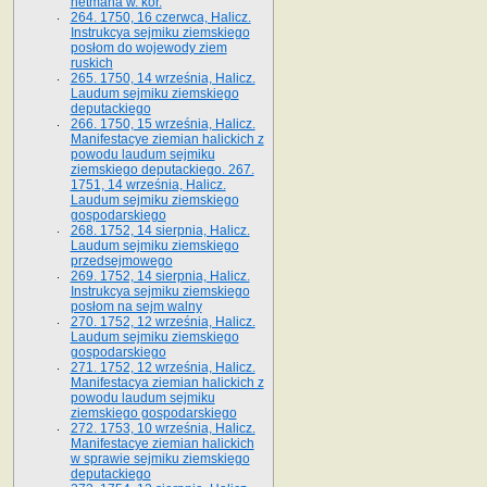
hetmana w. kor.
264. 1750, 16 czerwca, Halicz.
Instrukcya sejmiku ziemskiego
posłom do wojewody ziem
ruskich
265. 1750, 14 września, Halicz.
Laudum sejmiku ziemskiego
deputackiego
266. 1750, 15 września, Halicz.
Manifestacye ziemian halickich z
powodu laudum sejmiku
ziemskiego deputackiego. 267.
1751, 14 września, Halicz.
Laudum sejmiku ziemskiego
gospodarskiego
268. 1752, 14 sierpnia, Halicz.
Laudum sejmiku ziemskiego
przedsejmowego
269. 1752, 14 sierpnia, Halicz.
Instrukcya sejmiku ziemskiego
posłom na sejm walny
270. 1752, 12 września, Halicz.
Laudum sejmiku ziemskiego
gospodarskiego
271. 1752, 12 września, Halicz.
Manifestacya ziemian halickich z
powodu laudum sejmiku
ziemskiego gospodarskiego
272. 1753, 10 września, Halicz.
Manifestacye ziemian halickich
w sprawie sejmiku ziemskiego
deputackiego