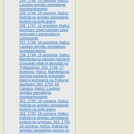
254. 1746, 15 sierpnia, Halicz.
Laudum sejmiku ziemskiego
przedsejmowego
255. 1746, 15 sierpnia, Halicz.
Instrukcya sejmiku ziemskiego
posłom na sejm walny
256. 1747, 12 września, Halicz.
Komisarz ziemi halickiej zdaje
rachunek z administracyi
czopowego
257. 1748, 10 września, Halicz.
Laudum sejmiku ziemskiego
gospodarskiego
258. 1749, 15 września, Halicz.
Manifestacya ziemian halickich
przeciwko elekcyi deputata na
Trybunał kor. 259. 1749, 17
września, Halicz. Manifestacya
ziemian halickich przeciwko
elekcyi komisarza na Trybunał
skarbowy. 260. 1750, 16
czerwca, Halicz. Laudum
sejmiku ziemskiego
przedsejmowego
261. 1750, 16 czerwca, Halicz.
Instrukcya sejmiku ziemskiego
posłom na sejm walny
262. 1750, 16 czerwca, Halicz.
Instrukcya sejmiku ziemskiego
posłom do prymasa. 263. 1750,
16 czerwca, Halicz. Instrukcya
sejmiku ziemskiego posłom do