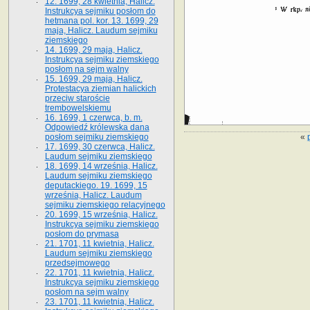
12. 1699, 28 kwietnia, Halicz.
Instrukcya sejmiku posłom do
hetmana pol. kor. 13. 1699, 29
maja, Halicz. Laudum sejmiku
ziemskiego
14. 1699, 29 maja, Halicz.
Instrukcya sejmiku ziemskiego
posłom na sejm walny
15. 1699, 29 maja, Halicz.
Protestacya ziemian halickich
przeciw staroście
trembowelskiemu
16. 1699, 1 czerwca, b. m.
Odpowiedź królewska dana
«
posłom sejmiku ziemskiego
17. 1699, 30 czerwca, Halicz.
Laudum sejmiku ziemskiego
18. 1699, 14 września, Halicz.
Laudum sejmiku ziemskiego
deputackiego. 19. 1699, 15
września, Halicz. Laudum
sejmiku ziemskiego relacyjnego
20. 1699, 15 września, Halicz.
Instrukcya sejmiku ziemskiego
posłom do prymasa
21. 1701, 11 kwietnia, Halicz.
Laudum sejmiku ziemskiego
przedsejmowego
22. 1701, 11 kwietnia, Halicz.
Instrukcya sejmiku ziemskiego
posłom na sejm walny
23. 1701, 11 kwietnia, Halicz.