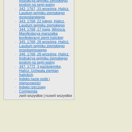
Instrukcya sejmiku ziemskiego
posłom na sejm walny
342. 1767, 15 września, Halicz.
Laudum sejmiku ziemskiego
gospodarskiego
343. 1768, 22 lutego, Halicz.
Laudum sejmiku ziemskiego
344. 1768, 17 maja, Winnica.
Manifestacya marszałka
konfederacyi ziemi halickiej
345. 1768, 26 września, Halicz.
Laudum sejmiku ziemskiego
przedsejmowego
346. 1768, 26 września, Halicz.
Instrukcya sejmiku ziemskiego
posłom na sejm walny
347. 1772, 3 października,
Halicz. Uchwała ziemian
halickich
Indeks nazw osób i
miejscowości
Indeks rzeczowy
Corrigenda
zwiń wszystkie
|
rozwiń wszystkie