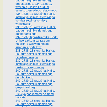
Laudum sejmiku ziemskiego
deputackiego. 234. 1736, 17
września, Halicz. Laudum
sejmiku ziemskiego relacyjnego
235. 1736, 17 września, Halicz.
Instrukcya sejmiku ziemskiego
komisarzowi na komisyę
warszawską
236. 1737, 10 września, Halicz.
Laudum sejmiku ziemskiego
gospodarskiego
237. 1737, 6 października, Borki.
Uniwersał komisarza ziemi
halickiej z wezwaniem do
składania podatków
238. 1738, 18 sierpnia, Halicz.
Laudum sejmiku ziemskiego
przedsejmowego
239. 1738, 18 sierpnia, Halicz.
Instrukcya sejmiku ziemskiego
posłom na sejm walny
240. 1738, 15 września, Halicz.
Laudum sejmiku ziemskiego
deputackiego
241. 1739, 15 września, Halicz.
Laudum sejmiku ziemskiego
gospodarskiego
242. 1739, 17 września, Halicz.
Elekcya podkomorzego ziemi
halickiej
243. 1740, 15 sierpnia, Halicz.
Laudum sejmiku ziemskiego