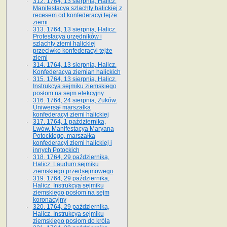
312. 1764, 13 sierpnia, Halicz.
Manifestacya szlachty halickiej z
recesem od konfederacyi tejże
ziemi
313. 1764, 13 sierpnia, Halicz.
Protestacya urzędników i
szlachty ziemi halickiej
przeciwko konfederacyi tejże
ziemi
314. 1764, 13 sierpnia, Halicz.
Konfederacya ziemian halickich
315. 1764, 13 sierpnia, Halicz.
Instrukcya sejmiku ziemskiego
posłom na sejm elekcyjny
316. 1764, 24 sierpnia, Żuków.
Uniwersał marszałka
konfederacyi ziemi halickiej
317. 1764, 1 października,
Lwów. Manifestacya Maryana
Potockiego, marszałka
konfederacyi ziemi halickiej i
innych Potockich
318. 1764, 29 października,
Halicz. Laudum sejmiku
ziemskiego przedsejmowego
319. 1764, 29 października,
Halicz. Instrukcya sejmiku
ziemskiego posłom na sejm
koronacyjny
320. 1764, 29 października,
Halicz. Instrukcya sejmiku
ziemskiego posłom do króla