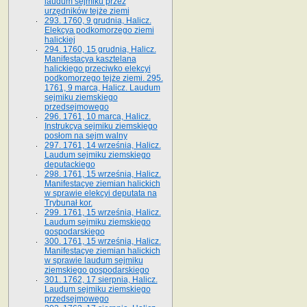
laudum sejmiku przez
urzędników tejże ziemi
293. 1760, 9 grudnia, Halicz.
Elekcya podkomorzego ziemi
halickiej
294. 1760, 15 grudnia, Halicz.
Manifestacya kasztelana
halickiego przeciwko elekcyi
podkomorzego tejże ziemi. 295.
1761, 9 marca, Halicz. Laudum
sejmiku ziemskiego
przedsejmowego
296. 1761, 10 marca, Halicz.
Instrukcya sejmiku ziemskiego
posłom na sejm walny
297. 1761, 14 września, Halicz.
Laudum sejmiku ziemskiego
deputackiego
298. 1761, 15 września, Halicz.
Manifestacye ziemian halickich
w sprawie elekcyi deputata na
Trybunał kor.
299. 1761, 15 września, Halicz.
Laudum sejmiku ziemskiego
gospodarskiego
300. 1761, 15 września, Halicz.
Manifestacye ziemian halickich
w sprawie laudum sejmiku
ziemskiego gospodarskiego
301. 1762, 17 sierpnia, Halicz.
Laudum sejmiku ziemskiego
przedsejmowego