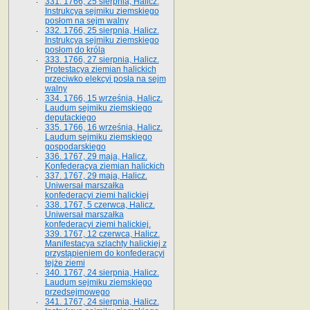
331. 1766, 25 sierpnia, Halicz.
Instrukcya sejmiku ziemskiego
posłom na sejm walny
332. 1766, 25 sierpnia, Halicz.
Instrukcya sejmiku ziemskiego
posłom do króla
333. 1766, 27 sierpnia, Halicz.
Protestacya ziemian halickich
przeciwko elekcyi posła na sejm
walny
334. 1766, 15 września, Halicz.
Laudum sejmiku ziemskiego
deputackiego
335. 1766, 16 września, Halicz.
Laudum sejmiku ziemskiego
gospodarskiego
336. 1767, 29 maja, Halicz.
Konfederacya ziemian halickich
337. 1767, 29 maja, Halicz.
Uniwersał marszałka
konfederacyi ziemi halickiej
338. 1767, 5 czerwca, Halicz.
Uniwersał marszałka
konfederacyi ziemi halickiej.
339. 1767, 12 czerwca, Halicz.
Manifestacya szlachty halickiej z
przystąpieniem do konfederacyi
tejże ziemi
340. 1767, 24 sierpnia, Halicz.
Laudum sejmiku ziemskiego
przedsejmowego
341. 1767, 24 sierpnia, Halicz.