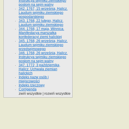
Instrukcya sejmiku ziemskiego
posłom na sejm walny
342. 1767, 15 września, Halicz.
Laudum sejmiku ziemskiego
gospodarskiego
343. 1768, 22 lutego, Halicz.
Laudum sejmiku ziemskiego
344. 1768, 17 maja, Winnica.
Manifestacya marszałka
konfederacyi ziemi halickiej
345. 1768, 26 września, Halicz.
Laudum sejmiku ziemskiego
przedsejmowego
346. 1768, 26 września, Halicz.
Instrukcya sejmiku ziemskiego
posłom na sejm walny
347. 1772, 3 października,
Halicz. Uchwała ziemian
halickich
Indeks nazw osób i
miejscowości
Indeks rzeczowy
Corrigenda
zwiń wszystkie
|
rozwiń wszystkie