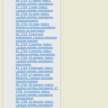
36. 1703, 27 lutego, Halicz.
Laudum sejmiku ziemskiego
37. 1703, 2 maja, Halicz.
Laudum sejmiku ziemskiego
38. 1703, 31 maja, Halicz.
Laudum sejmiku ziemskiego
przedsejmowego
39. 1703, 31 maja, Halicz.
Instrukcya sejmiku ziemskiego
posłom na sejm walny
40. 1703, 5 lipca pod
Kąkolnikami. Laudum obozowe
szlachty halickiej
41­. 1703, 3 sierpnia, Halicz.
Laudum sejmiku ziemskiego
42. 1703, 4 sierpnia, Halicz.
Limitacya sejmiku ziemskiego.
43. 1703, 16 sierpnia, Halicz.
Laudum sejmiku ziemskiego
relacyjnego
44. 1703, 5 listopada, Halicz.
Laudum sejmiku ziemskiego
45. 1704, 27 sierpnia, pod
Meduchą. Laudum obozowe
szlachty halickiej
46. 1705, 26 czerwca, Halicz.
Laudum sejmiku ziemskiego. 47.
1705, 14 września, Halicz.
Laudum sejmiku ziemskiego
deputackiego
48. 1706, 18 stycznia, Halicz.
Laudum sejmiku ziemskiego