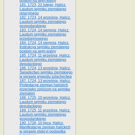
posłom na sejm walny
181. 1723, 22 lutego, Halicz.
Laudum sejmiku ziemskiego
relacyjnego
182. 1723, 14 września, Halicz.
Laudum sejmiku ziemskiego
gospodarskiego
183. 1724, 14 sierpnia, Halicz.
Laudum sejmiku ziemskiego
przedsejmowego
184. 1724, 14 sierpnia, Halicz.
Instrukcya sejmiku ziemskiego
posłom na sejm walny
185. 1724, 11 września, Halicz.
Laudum sejmiku ziemskiego
deputackiego
186. 1724, 13 września, Halicz.
Świadectwo sejmiku ziemskiego
w sprawie wywodu szlachectwa
187. 1724, 13 września, Halicz.
Protestacye ziemian halickich
przeciwko zajściom na sejmiku
ziemskim
188. 1725, 10 września, Halicz.
Laudum sejmiku ziemskiego
deputackiego
189. 1725, 11 września, Halicz.
Laudum sejmiku ziemskiego
gospodarskiego
190. 1726, 10 lipca, Halicz.
Manifestacye ziemian halickich
w sprawie elekcyi podsędka