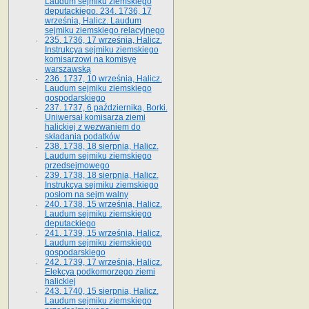
Laudum sejmiku ziemskiego
deputackiego. 234. 1736, 17
września, Halicz. Laudum
sejmiku ziemskiego relacyjnego
235. 1736, 17 września, Halicz.
Instrukcya sejmiku ziemskiego
komisarzowi na komisyę
warszawską
236. 1737, 10 września, Halicz.
Laudum sejmiku ziemskiego
gospodarskiego
237. 1737, 6 października, Borki.
Uniwersał komisarza ziemi
halickiej z wezwaniem do
składania podatków
238. 1738, 18 sierpnia, Halicz.
Laudum sejmiku ziemskiego
przedsejmowego
239. 1738, 18 sierpnia, Halicz.
Instrukcya sejmiku ziemskiego
posłom na sejm walny
240. 1738, 15 września, Halicz.
Laudum sejmiku ziemskiego
deputackiego
241. 1739, 15 września, Halicz.
Laudum sejmiku ziemskiego
gospodarskiego
242. 1739, 17 września, Halicz.
Elekcya podkomorzego ziemi
halickiej
243. 1740, 15 sierpnia, Halicz.
Laudum sejmiku ziemskiego