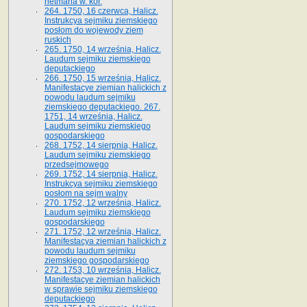
hetmana w. kor.
264. 1750, 16 czerwca, Halicz.
Instrukcya sejmiku ziemskiego
posłom do wojewody ziem
ruskich
265. 1750, 14 września, Halicz.
Laudum sejmiku ziemskiego
deputackiego
266. 1750, 15 września, Halicz.
Manifestacye ziemian halickich z
powodu laudum sejmiku
ziemskiego deputackiego. 267.
1751, 14 września, Halicz.
Laudum sejmiku ziemskiego
gospodarskiego
268. 1752, 14 sierpnia, Halicz.
Laudum sejmiku ziemskiego
przedsejmowego
269. 1752, 14 sierpnia, Halicz.
Instrukcya sejmiku ziemskiego
posłom na sejm walny
270. 1752, 12 września, Halicz.
Laudum sejmiku ziemskiego
gospodarskiego
271. 1752, 12 września, Halicz.
Manifestacya ziemian halickich z
powodu laudum sejmiku
ziemskiego gospodarskiego
272. 1753, 10 września, Halicz.
Manifestacye ziemian halickich
w sprawie sejmiku ziemskiego
deputackiego