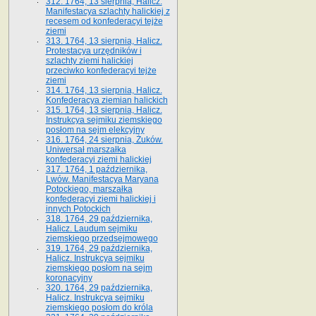
312. 1764, 13 sierpnia, Halicz.
Manifestacya szlachty halickiej z
recesem od konfederacyi tejże
ziemi
313. 1764, 13 sierpnia, Halicz.
Protestacya urzędników i
szlachty ziemi halickiej
przeciwko konfederacyi tejże
ziemi
314. 1764, 13 sierpnia, Halicz.
Konfederacya ziemian halickich
315. 1764, 13 sierpnia, Halicz.
Instrukcya sejmiku ziemskiego
posłom na sejm elekcyjny
316. 1764, 24 sierpnia, Żuków.
Uniwersał marszałka
konfederacyi ziemi halickiej
317. 1764, 1 października,
Lwów. Manifestacya Maryana
Potockiego, marszałka
konfederacyi ziemi halickiej i
innych Potockich
318. 1764, 29 października,
Halicz. Laudum sejmiku
ziemskiego przedsejmowego
319. 1764, 29 października,
Halicz. Instrukcya sejmiku
ziemskiego posłom na sejm
koronacyjny
320. 1764, 29 października,
Halicz. Instrukcya sejmiku
ziemskiego posłom do króla