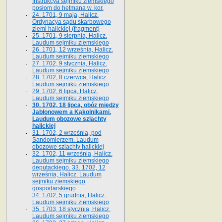
Instrukcya sejmiku ziemskiego
posłom do hetmana w. kor.
24. 1701, 9 maja, Halicz.
Ordynacya sądu skarbowego
ziemi halickiej (fragment)
25. 1701, 9 sierpnia, Halicz.
Laudum sejmiku ziemskiego
26. 1701, 12 września, Halicz.
Laudum sejmiku ziemskiego
27. 1702, 9 stycznia, Halicz.
Laudum sejmiku ziemskiego
28. 1702, 8 czerwca, Halicz.
Laudum sejmiku ziemskiego
29. 1702, 6 lipca, Halicz.
Laudum sejmiku ziemskiego
30. 1702, 18 lipca, obóz między
Jabłonowem a Kąkolnikami.
Laudum obozowe szlachty
halickiej
31. 1702, 2 września, pod
Sandomierzem. Laudum
obozowe szlachty halickiej
32. 1702, 11 września, Halicz.
Laudum sejmiku ziemskiego
deputackiego. 33. 1702, 12
września, Halicz. Laudum
sejmiku ziemskiego
gospodarskiego
34. 1702, 5 grudnia, Halicz.
Laudum sejmiku ziemskiego
35. 1703, 18 stycznia, Halicz.
Laudum sejmiku ziemskiego