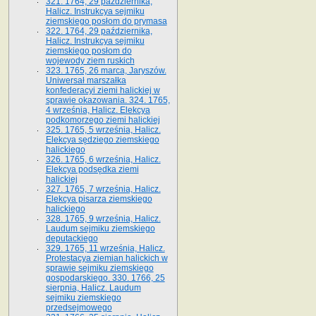
321. 1764, 29 października,
Halicz. Instrukcya sejmiku
ziemskiego posłom do prymasa
322. 1764, 29 października,
Halicz. Instrukcya sejmiku
ziemskiego posłom do
wojewody ziem ruskich
323. 1765, 26 marca, Jaryszów.
Uniwersał marszałka
konfederacyi ziemi halickiej w
sprawie okazowania. 324. 1765,
4 września, Halicz. Elekcya
podkomorzego ziemi halickiej
325. 1765, 5 września, Halicz.
Elekcya sędziego ziemskiego
halickiego
326. 1765, 6 września, Halicz.
Elekcya podsędka ziemi
halickiej
327. 1765, 7 września, Halicz.
Elekcya pisarza ziemskiego
halickiego
328. 1765, 9 września, Halicz.
Laudum sejmiku ziemskiego
deputackiego
329. 1765, 11 września, Halicz.
Protestacya ziemian halickich w
sprawie sejmiku ziemskiego
gospodarskiego. 330. 1766, 25
sierpnia, Halicz. Laudum
sejmiku ziemskiego
przedsejmowego