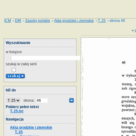
ICM
›
DIR
›
Zasoby polskie
›
Akta grodzkie i ziemskie
›
T. 25
› strona 46
«
Wyszukiwanie
w książce
szukaj w całej serii
Idź do
strona:
Pobierz pełen tekst
T. 25.txt
Nawigacja
Akta grodzkie i ziemskie
T. 25