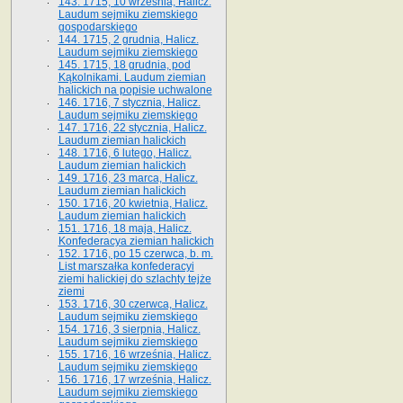
143. 1715, 10 września, Halicz.
Laudum sejmiku ziemskiego
gospodarskiego
144. 1715, 2 grudnia, Halicz.
Laudum sejmiku ziemskiego
145. 1715, 18 grudnia, pod
Kąkolnikami. Laudum ziemian
halickich na popisie uchwalone
146. 1716, 7 stycznia, Halicz.
Laudum sejmiku ziemskiego
147. 1716, 22 stycznia, Halicz.
Laudum ziemian halickich
148. 1716, 6 lutego, Halicz.
Laudum ziemian halickich
149. 1716, 23 marca, Halicz.
Laudum ziemian halickich
150. 1716, 20 kwietnia, Halicz.
Laudum ziemian halickich
151. 1716, 18 maja, Halicz.
Konfederacya ziemian halickich
152. 1716, po 15 czerwca, b. m.
List marszałka konfederacyi
ziemi halickiej do szlachty tejże
ziemi
153. 1716, 30 czerwca, Halicz.
Laudum sejmiku ziemskiego
154. 1716, 3 sierpnia, Halicz.
Laudum sejmiku ziemskiego
155. 1716, 16 września, Halicz.
Laudum sejmiku ziemskiego
156. 1716, 17 września, Halicz.
Laudum sejmiku ziemskiego