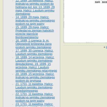
12. 1699, 28 kwietnia, Halicz.
Instrukcya sejmiku posłom do
hetmana pol. kor. 13. 1699, 29
maja, Halicz. Laudum sejmiku
ziemskiego
14. 1699, 29 maja, Halicz.
Instrukcya sejmiku ziemskiego
posłom na sejm walny
15. 1699, 29 maja, Halicz.
Protestacya ziemian halickich
przeciw staroście
trembowelskiemu
16. 1699, 1 czerwca, b. m.
Odpowiedź królewska dana
«
posłom sejmiku ziemskiego
17. 1699, 30 czerwca, Halicz.
Laudum sejmiku ziemskiego
18. 1699, 14 września, Halicz.
Laudum sejmiku ziemskiego
deputackiego. 19. 1699, 15
września, Halicz. Laudum
sejmiku ziemskiego relacyjnego
20. 1699, 15 września, Halicz.
Instrukcya sejmiku ziemskiego
posłom do prymasa
21. 1701, 11 kwietnia, Halicz.
Laudum sejmiku ziemskiego
przedsejmowego
22. 1701, 11 kwietnia, Halicz.
Instrukcya sejmiku ziemskiego
posłom na sejm walny
23. 1701, 11 kwietnia, Halicz.