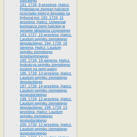
halickiego
191. 1726, 9 września, Halicz.
Protestacye ziemian halickich
przeciwko elekcyi deputata na
trybunał kor. 192. 1726, 11
września, Halicz. Uniwersał
komisarza ziemi halickiej w
sprawie składania czopowego
193. 1727, 15 września, Halicz.
Laudum sejmiku ziemskiego
deputackiego. 194. 1728, 16
sierpnia, Halicz. Laudum
sejmiku ziemskiego
przedsejmowego
195. 1728, 16 sierpnia, Halicz.
Instrukcya sejmiku ziemskiego
posłom na sejm walny
196. 1728, 13 września, Halicz.
Laudum sejmiku ziemskiego
deputackiego
197. 1728, 14 września, Halicz.
Laudum sejmiku ziemskiego
gospodarskiego
198. 1729, 12 września, Halicz.
Laudum sejmiku ziemskiego
deputackiego. 199. 1729, 13
września, Halicz. Laudum
sejmiku ziemskiego
gospodarskiego
200. 1730, 12 września, Halicz.
Laudum sejmiku ziemskiego
gospodarskiego