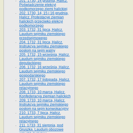
201. 1730, 14 grudnia, Halicz.
Poświadczenie elekcyi
podkomorzego ziemi halickiej
202. 1730, 14, 15 i 16 grudnia,
Halicz. Protestacye ziemian
halickich przeciwko elekcyi
podkomorzego
203. 1732, 31 lipca, Halicz.
Laudum sejmiku ziemskiego
przedsejmowego
204. 1732, 31 lipca, Halicz.
Instrukcya sejmiku ziemskiego
posłom na sejm walny
205. 1732, 15 września, Halicz.
Laudum sejmiku ziemskiego
deputackiego
206. 1732, 16 września, Halicz.
Laudum sejmiku ziemskiego
gospodarskiego
207. 1732, 17 listopada, Halicz.
Laudum sejmiku ziemskiego
relacyjnego
208. 1733, 10 marca, Halicz.
Konfederacya ziemian halickich­
209. 1733, 10 marca, Halicz.
Instrukcya sejmiku ziemskiego
posłom na sejm konwokacyjny
210. 1733, 7 lipca, Halicz.
Laudum sejmiku ziemskiego
relacyjnego
211. 1733, 31 sierpnia, pod
Gruszką. Laudum obozowe