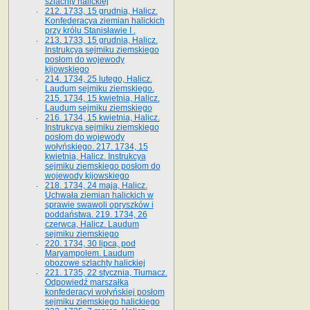
szlachty halickiej
212. 1733, 15 grudnia, Halicz.
Konfederacya ziemian halickich
przy królu Stanisławie I .
213. 1733, 15 grudnia, Halicz.
Instrukcya sejmiku ziemskiego
posłom do wojewody
kijowskiego
214. 1734, 25 lutego, Halicz.
Laudum sejmiku ziemskiego.
215. 1734, 15 kwietnia, Halicz.
Laudum sejmiku ziemskiego
216. 1734, 15 kwietnia, Halicz.
Instrukcya sejmiku ziemskiego
posłom do wojewody
wołyńskiego. 217. 1734, 15
kwietnia, Halicz. Instrukcya
sejmiku ziemskiego posłom do
wojewody kijowskiego
218. 1734, 24 maja, Halicz.
Uchwała ziemian halickich w
sprawie swawoli opryszków i
poddaństwa. 219. 1734, 26
czerwca, Halicz. Laudum
sejmiku ziemskiego
220. 1734, 30 lipca, pod
Maryampolem. Laudum
obozowe szlachty halickiej
221. 1735, 22 stycznia, Tłumacz.
Odpowiedź marszałka
konfederacyi wołyńskiej posłom
sejmiku ziemskiego halickiego