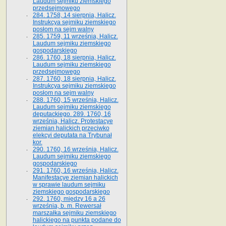
Laudum sejmiku ziemskiego
przedsejmowego
284. 1758, 14 sierpnia, Halicz.
Instrukcya sejmiku ziemskiego
posłom na sejm walny
285. 1759, 11 września, Halicz.
Laudum sejmiku ziemskiego
gospodarskiego
286. 1760, 18 sierpnia, Halicz.
Laudum sejmiku ziemskiego
przedsejmowego
287. 1760, 18 sierpnia, Halicz.
Instrukcya sejmiku ziemskiego
posłom na sejm walny
288. 1760, 15 września, Halicz.
Laudum sejmiku ziemskiego
deputackiego. 289. 1760, 16
września, Halicz. Protestacye
ziemian halickich przeciwko
elekcyi deputata na Trybunał
kor.
290. 1760, 16 września, Halicz.
Laudum sejmiku ziemskiego
gospodarskiego
291. 1760, 16 września, Halicz.
Manifestacye ziemian halickich
w sprawie laudum sejmiku
ziemskiego gospodarskiego
292. 1760, między 16 a 26
września, b. m. Rewersał
marszałka sejmiku ziemskiego
halickiego na punkta podane do