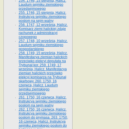
254. 1746, 15 sierpnia, Halicz.
Laudum sejmiku ziemskiego
przedsejmowego
255. 1746, 15 sierpnia, Halicz.
Instrukcya sejmiku ziemskiego
posłom na sejm walny
256. 1747, 12 września, Halicz.
Komisarz ziemi halickiej zdaje
rachunek z administracyi
czopowego
257. 1748, 10 września, Halicz.
Laudum sejmiku ziemskiego
gospodarskiego
258. 1749, 15 września, Halicz.
Manifestacya ziemian halickich
przeciwko elekcyi deputata na
Trybunał kor. 259. 1749, 17
września, Halicz. Manifestacya
ziemian halickich przeciwko
elekcyi komisarza na Trybunał
skarbowy. 260. 1750, 16
czerwca, Halicz. Laudum
sejmiku ziemskiego
przedsejmowego
261. 1750, 16 czerwca, Halicz.
Instrukcya sejmiku ziemskiego
posłom na sejm walny
262. 1750, 16 czerwca, Halicz.
Instrukcya sejmiku ziemskiego
posłom do prymasa. 263. 1750,
16 czerwca, Halicz. Instrukcya
sejmiku ziemskiego posłom do