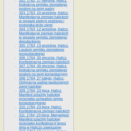
302. 1762, 17 sierpnia, Halicz.
Instrukcya sejmiku ziemskiego
posłom na sejm walny
303. 1763, 10 września, Halicz.
Manifestacya ziemian halickich
w sprawie elekcyi sędziego i
podsędka tejże ziemi
304. 1763, 12 września, Halicz.
Manifestacye ziemian halickich
w sprawie sejmiku ziemskiego
deputackiego
305. 1763, 13 września, Halicz.
Laudum sejmiku ziemskiego
gospodarskiego
306. 1764, 30 stycznia, Halicz.
Konfederacya ziemian halickich
307. 1764, 30 stycznia, Halicz.
Instrukcya sejmiku ziemskiego
posłom na sejm konwokacyjny
308. 1764, 27 lutego, Halicz.
Ordynacya sądów kapturowych
ziemi halickiej
309. 1764, 23 lipca, Halicz.
Manifest szlachty halickiej
przeciwko uchwałom sejmu
konwokacyjnego
310. 1764, 23 lipca, Halicz.
Konfederacya ziemian halickich
311. 1764, 23 lipca, Maryampol.
Manifest szlachty halickiej
przeciwko konfederacyi tegoż
dnia w Haliczu zawiązanej