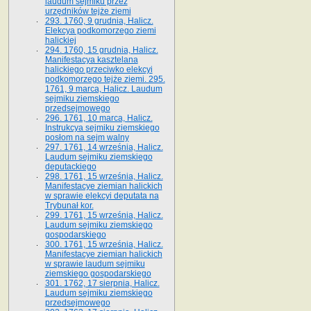
laudum sejmiku przez
urzędników tejże ziemi
293. 1760, 9 grudnia, Halicz.
Elekcya podkomorzego ziemi
halickiej
294. 1760, 15 grudnia, Halicz.
Manifestacya kasztelana
halickiego przeciwko elekcyi
podkomorzego tejże ziemi. 295.
1761, 9 marca, Halicz. Laudum
sejmiku ziemskiego
przedsejmowego
296. 1761, 10 marca, Halicz.
Instrukcya sejmiku ziemskiego
posłom na sejm walny
297. 1761, 14 września, Halicz.
Laudum sejmiku ziemskiego
deputackiego
298. 1761, 15 września, Halicz.
Manifestacye ziemian halickich
w sprawie elekcyi deputata na
Trybunał kor.
299. 1761, 15 września, Halicz.
Laudum sejmiku ziemskiego
gospodarskiego
300. 1761, 15 września, Halicz.
Manifestacye ziemian halickich
w sprawie laudum sejmiku
ziemskiego gospodarskiego
301. 1762, 17 sierpnia, Halicz.
Laudum sejmiku ziemskiego
przedsejmowego