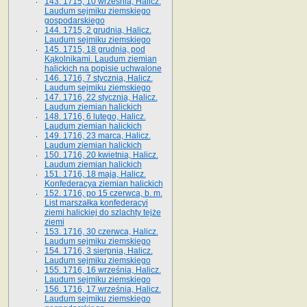
143. 1715, 10 września, Halicz.
Laudum sejmiku ziemskiego
gospodarskiego
144. 1715, 2 grudnia, Halicz.
Laudum sejmiku ziemskiego
145. 1715, 18 grudnia, pod
Kąkolnikami. Laudum ziemian
halickich na popisie uchwalone
146. 1716, 7 stycznia, Halicz.
Laudum sejmiku ziemskiego
147. 1716, 22 stycznia, Halicz.
Laudum ziemian halickich
148. 1716, 6 lutego, Halicz.
Laudum ziemian halickich
149. 1716, 23 marca, Halicz.
Laudum ziemian halickich
150. 1716, 20 kwietnia, Halicz.
Laudum ziemian halickich
151. 1716, 18 maja, Halicz.
Konfederacya ziemian halickich
152. 1716, po 15 czerwca, b. m.
List marszałka konfederacyi
ziemi halickiej do szlachty tejże
ziemi
153. 1716, 30 czerwca, Halicz.
Laudum sejmiku ziemskiego
154. 1716, 3 sierpnia, Halicz.
Laudum sejmiku ziemskiego
155. 1716, 16 września, Halicz.
Laudum sejmiku ziemskiego
156. 1716, 17 września, Halicz.
Laudum sejmiku ziemskiego