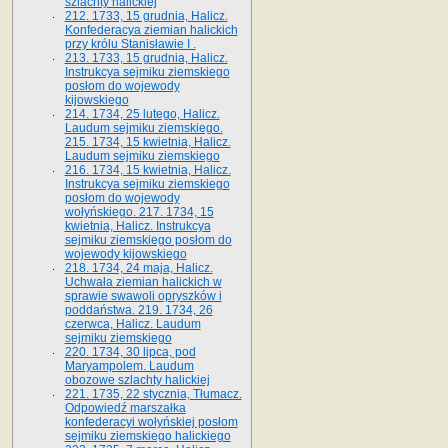
szlachty halickiej
212. 1733, 15 grudnia, Halicz.
Konfederacya ziemian halickich
przy królu Stanisławie I .
213. 1733, 15 grudnia, Halicz.
Instrukcya sejmiku ziemskiego
posłom do wojewody
kijowskiego
214. 1734, 25 lutego, Halicz.
Laudum sejmiku ziemskiego.
215. 1734, 15 kwietnia, Halicz.
Laudum sejmiku ziemskiego
216. 1734, 15 kwietnia, Halicz.
Instrukcya sejmiku ziemskiego
posłom do wojewody
wołyńskiego. 217. 1734, 15
kwietnia, Halicz. Instrukcya
sejmiku ziemskiego posłom do
wojewody kijowskiego
218. 1734, 24 maja, Halicz.
Uchwała ziemian halickich w
sprawie swawoli opryszków i
poddaństwa. 219. 1734, 26
czerwca, Halicz. Laudum
sejmiku ziemskiego
220. 1734, 30 lipca, pod
Maryampolem. Laudum
obozowe szlachty halickiej
221. 1735, 22 stycznia, Tłumacz.
Odpowiedź marszałka
konfederacyi wołyńskiej posłom
sejmiku ziemskiego halickiego