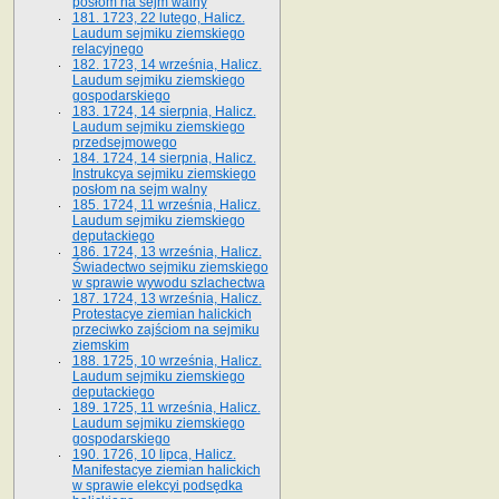
posłom na sejm walny
181. 1723, 22 lutego, Halicz.
Laudum sejmiku ziemskiego
relacyjnego
182. 1723, 14 września, Halicz.
Laudum sejmiku ziemskiego
gospodarskiego
183. 1724, 14 sierpnia, Halicz.
Laudum sejmiku ziemskiego
przedsejmowego
184. 1724, 14 sierpnia, Halicz.
Instrukcya sejmiku ziemskiego
posłom na sejm walny
185. 1724, 11 września, Halicz.
Laudum sejmiku ziemskiego
deputackiego
186. 1724, 13 września, Halicz.
Świadectwo sejmiku ziemskiego
w sprawie wywodu szlachectwa
187. 1724, 13 września, Halicz.
Protestacye ziemian halickich
przeciwko zajściom na sejmiku
ziemskim
188. 1725, 10 września, Halicz.
Laudum sejmiku ziemskiego
deputackiego
189. 1725, 11 września, Halicz.
Laudum sejmiku ziemskiego
gospodarskiego
190. 1726, 10 lipca, Halicz.
Manifestacye ziemian halickich
w sprawie elekcyi podsędka