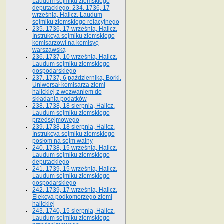
Laudum sejmiku ziemskiego
deputackiego. 234. 1736, 17
września, Halicz. Laudum
sejmiku ziemskiego relacyjnego
235. 1736, 17 września, Halicz.
Instrukcya sejmiku ziemskiego
komisarzowi na komisyę
warszawską
236. 1737, 10 września, Halicz.
Laudum sejmiku ziemskiego
gospodarskiego
237. 1737, 6 października, Borki.
Uniwersał komisarza ziemi
halickiej z wezwaniem do
składania podatków
238. 1738, 18 sierpnia, Halicz.
Laudum sejmiku ziemskiego
przedsejmowego
239. 1738, 18 sierpnia, Halicz.
Instrukcya sejmiku ziemskiego
posłom na sejm walny
240. 1738, 15 września, Halicz.
Laudum sejmiku ziemskiego
deputackiego
241. 1739, 15 września, Halicz.
Laudum sejmiku ziemskiego
gospodarskiego
242. 1739, 17 września, Halicz.
Elekcya podkomorzego ziemi
halickiej
243. 1740, 15 sierpnia, Halicz.
Laudum sejmiku ziemskiego