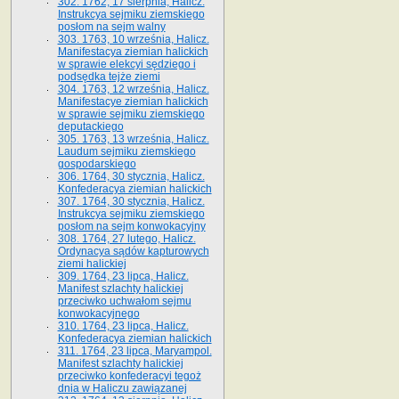
302. 1762, 17 sierpnia, Halicz.
Instrukcya sejmiku ziemskiego
posłom na sejm walny
303. 1763, 10 września, Halicz.
Manifestacya ziemian halickich
w sprawie elekcyi sędziego i
podsędka tejże ziemi
304. 1763, 12 września, Halicz.
Manifestacye ziemian halickich
w sprawie sejmiku ziemskiego
deputackiego
305. 1763, 13 września, Halicz.
Laudum sejmiku ziemskiego
gospodarskiego
306. 1764, 30 stycznia, Halicz.
Konfederacya ziemian halickich
307. 1764, 30 stycznia, Halicz.
Instrukcya sejmiku ziemskiego
posłom na sejm konwokacyjny
308. 1764, 27 lutego, Halicz.
Ordynacya sądów kapturowych
ziemi halickiej
309. 1764, 23 lipca, Halicz.
Manifest szlachty halickiej
przeciwko uchwałom sejmu
konwokacyjnego
310. 1764, 23 lipca, Halicz.
Konfederacya ziemian halickich
311. 1764, 23 lipca, Maryampol.
Manifest szlachty halickiej
przeciwko konfederacyi tegoż
dnia w Haliczu zawiązanej