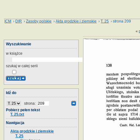
ICM
›
DIR
›
Zasoby polskie
›
Akta grodzkie i ziemskie
›
T. 25
› strona 209
«
Wyszukiwanie
w książce
szukaj w całej serii
Idź do
strona:
Pobierz pełen tekst
T. 25.txt
Nawigacja
Akta grodzkie i ziemskie
T. 25