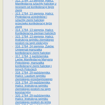
312. 1764, 13 sierpnia, Halicz.
Manifestacya szlachty halickiej z
recesem od konfederacyi tejże
ziemi
313. 1764, 13 sierpnia, Halicz.
Protestacya urzędników i
szlachty ziemi halickiej
przeciwko konfederacyi tejże
ziemi
314. 1764, 13 sierpnia, Halicz.
Konfederacya ziemian halickich
315. 1764, 13 sierpnia, Halicz.
Instrukcya sejmiku ziemskiego
posłom na sejm elekcyjny
316. 1764, 24 sierpnia, Żuków.
Uniwersał marszałka
konfederacyi ziemi halickiej
317. 1764, 1 października,
Lwów. Manifestacya Maryana
Potockiego, marszałka
konfederacyi ziemi halickiej i
innych Potockich
318. 1764, 29 października,
Halicz. Laudum sejmiku
ziemskiego przedsejmowego
319. 1764, 29 października,
Halicz. Instrukcya sejmiku
ziemskiego posłom na sejm
koronacyjny
320. 1764, 29 października,
Halicz. Instrukcya sejmiku
ziemskiego posłom do króla