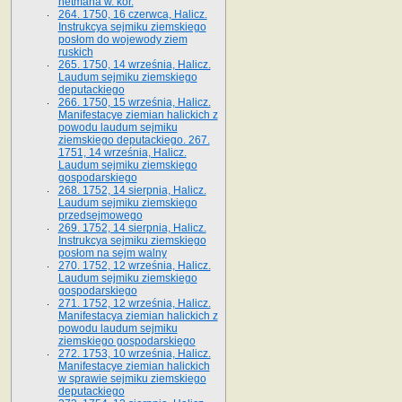
hetmana w. kor.
264. 1750, 16 czerwca, Halicz.
Instrukcya sejmiku ziemskiego
posłom do wojewody ziem
ruskich
265. 1750, 14 września, Halicz.
Laudum sejmiku ziemskiego
deputackiego
266. 1750, 15 września, Halicz.
Manifestacye ziemian halickich z
powodu laudum sejmiku
ziemskiego deputackiego. 267.
1751, 14 września, Halicz.
Laudum sejmiku ziemskiego
gospodarskiego
268. 1752, 14 sierpnia, Halicz.
Laudum sejmiku ziemskiego
przedsejmowego
269. 1752, 14 sierpnia, Halicz.
Instrukcya sejmiku ziemskiego
posłom na sejm walny
270. 1752, 12 września, Halicz.
Laudum sejmiku ziemskiego
gospodarskiego
271. 1752, 12 września, Halicz.
Manifestacya ziemian halickich z
powodu laudum sejmiku
ziemskiego gospodarskiego
272. 1753, 10 września, Halicz.
Manifestacye ziemian halickich
w sprawie sejmiku ziemskiego
deputackiego