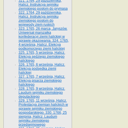
321. 1764, 29 października,
Halicz. Instrukcya sejmiku
ziemskiego posłom do prymasa
322. 1764, 29 października,
Halicz. Instrukcya sejmiku
ziemskiego posłom do
wojewody ziem ruskich
323. 1765, 26 marca, Jaryszów.
Uniwersał marszałka
konfederacyi ziemi halickiej w
sprawie okazowania. 324. 1765,
4 września, Halicz. Elekcya
podkomorzego ziemi halickiej
325. 1765, 5 września, Halicz.
Elekcya sędziego ziemskiego
halickiego
326. 1765, 6 września, Halicz.
Elekcya podsędka ziemi
halickiej
327. 1765, 7 września, Halicz.
Elekcya pisarza ziemskiego
halickiego
328. 1765, 9 września, Halicz.
Laudum sejmiku ziemskiego
deputackiego
329. 1765, 11 września, Halicz.
Protestacya ziemian halickich w
sprawie sejmiku ziemskiego
gospodarskiego. 330. 1766, 25
sierpnia, Halicz. Laudum
sejmiku ziemskiego
przedsejmowego