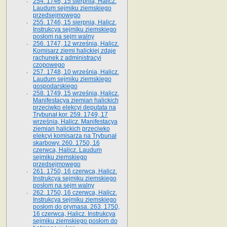
254. 1746, 15 sierpnia, Halicz.
Laudum sejmiku ziemskiego
przedsejmowego
255. 1746, 15 sierpnia, Halicz.
Instrukcya sejmiku ziemskiego
posłom na sejm walny
256. 1747, 12 września, Halicz.
Komisarz ziemi halickiej zdaje
rachunek z administracyi
czopowego
257. 1748, 10 września, Halicz.
Laudum sejmiku ziemskiego
gospodarskiego
258. 1749, 15 września, Halicz.
Manifestacya ziemian halickich
przeciwko elekcyi deputata na
Trybunał kor. 259. 1749, 17
września, Halicz. Manifestacya
ziemian halickich przeciwko
elekcyi komisarza na Trybunał
skarbowy. 260. 1750, 16
czerwca, Halicz. Laudum
sejmiku ziemskiego
przedsejmowego
261. 1750, 16 czerwca, Halicz.
Instrukcya sejmiku ziemskiego
posłom na sejm walny
262. 1750, 16 czerwca, Halicz.
Instrukcya sejmiku ziemskiego
posłom do prymasa. 263. 1750,
16 czerwca, Halicz. Instrukcya
sejmiku ziemskiego posłom do