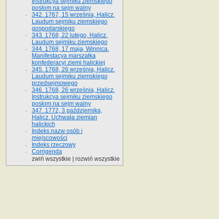
Instrukcya sejmiku ziemskiego
posłom na sejm walny
342. 1767, 15 września, Halicz.
Laudum sejmiku ziemskiego
gospodarskiego
343. 1768, 22 lutego, Halicz.
Laudum sejmiku ziemskiego
344. 1768, 17 maja, Winnica.
Manifestacya marszałka
konfederacyi ziemi halickiej
345. 1768, 26 września, Halicz.
Laudum sejmiku ziemskiego
przedsejmowego
346. 1768, 26 września, Halicz.
Instrukcya sejmiku ziemskiego
posłom na sejm walny
347. 1772, 3 października,
Halicz. Uchwała ziemian
halickich
Indeks nazw osób i
miejscowości
Indeks rzeczowy
Corrigenda
zwiń wszystkie
|
rozwiń wszystkie