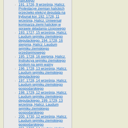
halickiego
191. 1726, 9 września, Halicz.
Protestacye ziemian halickich
przeciwko elekcyi deputata na
trybunał kor. 192. 1726, 11
września, Halicz. Uniwersał
komisarza ziemi halickiej w
sprawie składania czopowego
193. 1727, 15 września, Halicz.
Laudum sejmiku ziemskiego
deputackiego. 194. 1728, 16
sierpnia, Halicz. Laudum
sejmiku ziemskiego
przedsejmowego
195. 1728, 16 sierpnia, Halicz.
Instrukcya sejmiku ziemskiego
posłom na sejm walny
196. 1728, 13 września, Halicz.
Laudum sejmiku ziemskiego
deputackiego
197. 1728, 14 września, Halicz.
Laudum sejmiku ziemskiego
gospodarskiego
198. 1729, 12 września, Halicz.
Laudum sejmiku ziemskiego
deputackiego. 199. 1729, 13
września, Halicz. Laudum
sejmiku ziemskiego
gospodarskiego
200. 1730, 12 września, Halicz.
Laudum sejmiku ziemskiego
gospodarskiego