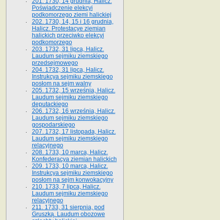
201. 1730, 14 grudnia, Halicz.
Poświadczenie elekcyi
podkomorzego ziemi halickiej
202. 1730, 14, 15 i 16 grudnia,
Halicz. Protestacye ziemian
halickich przeciwko elekcyi
podkomorzego
203. 1732, 31 lipca, Halicz.
Laudum sejmiku ziemskiego
przedsejmowego
204. 1732, 31 lipca, Halicz.
Instrukcya sejmiku ziemskiego
posłom na sejm walny
205. 1732, 15 września, Halicz.
Laudum sejmiku ziemskiego
deputackiego
206. 1732, 16 września, Halicz.
Laudum sejmiku ziemskiego
gospodarskiego
207. 1732, 17 listopada, Halicz.
Laudum sejmiku ziemskiego
relacyjnego
208. 1733, 10 marca, Halicz.
Konfederacya ziemian halickich­
209. 1733, 10 marca, Halicz.
Instrukcya sejmiku ziemskiego
posłom na sejm konwokacyjny
210. 1733, 7 lipca, Halicz.
Laudum sejmiku ziemskiego
relacyjnego
211. 1733, 31 sierpnia, pod
Gruszką. Laudum obozowe