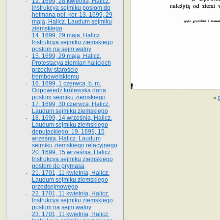
12. 1699, 28 kwietnia, Halicz.
Instrukcya sejmiku posłom do
hetmana pol. kor. 13. 1699, 29
maja, Halicz. Laudum sejmiku
ziemskiego
14. 1699, 29 maja, Halicz.
Instrukcya sejmiku ziemskiego
posłom na sejm walny
15. 1699, 29 maja, Halicz.
Protestacya ziemian halickich
przeciw staroście
trembowelskiemu
16. 1699, 1 czerwca, b. m.
Odpowiedź królewska dana
posłom sejmiku ziemskiego
«
17. 1699, 30 czerwca, Halicz.
Laudum sejmiku ziemskiego
18. 1699, 14 września, Halicz.
Laudum sejmiku ziemskiego
deputackiego. 19. 1699, 15
września, Halicz. Laudum
sejmiku ziemskiego relacyjnego
20. 1699, 15 września, Halicz.
Instrukcya sejmiku ziemskiego
posłom do prymasa
21. 1701, 11 kwietnia, Halicz.
Laudum sejmiku ziemskiego
przedsejmowego
22. 1701, 11 kwietnia, Halicz.
Instrukcya sejmiku ziemskiego
posłom na sejm walny
23. 1701, 11 kwietnia, Halicz.