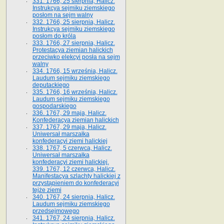
331. 1766, 25 sierpnia, Halicz.
Instrukcya sejmiku ziemskiego
posłom na sejm walny
332. 1766, 25 sierpnia, Halicz.
Instrukcya sejmiku ziemskiego
posłom do króla
333. 1766, 27 sierpnia, Halicz.
Protestacya ziemian halickich
przeciwko elekcyi posła na sejm
walny
334. 1766, 15 września, Halicz.
Laudum sejmiku ziemskiego
deputackiego
335. 1766, 16 września, Halicz.
Laudum sejmiku ziemskiego
gospodarskiego
336. 1767, 29 maja, Halicz.
Konfederacya ziemian halickich
337. 1767, 29 maja, Halicz.
Uniwersał marszałka
konfederacyi ziemi halickiej
338. 1767, 5 czerwca, Halicz.
Uniwersał marszałka
konfederacyi ziemi halickiej.
339. 1767, 12 czerwca, Halicz.
Manifestacya szlachty halickiej z
przystąpieniem do konfederacyi
tejże ziemi
340. 1767, 24 sierpnia, Halicz.
Laudum sejmiku ziemskiego
przedsejmowego
341. 1767, 24 sierpnia, Halicz.