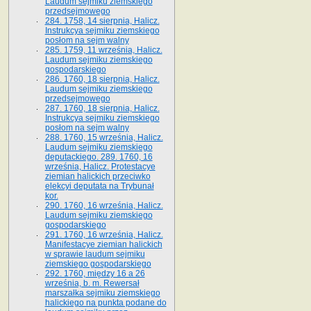
Laudum sejmiku ziemskiego
przedsejmowego
284. 1758, 14 sierpnia, Halicz.
Instrukcya sejmiku ziemskiego
posłom na sejm walny
285. 1759, 11 września, Halicz.
Laudum sejmiku ziemskiego
gospodarskiego
286. 1760, 18 sierpnia, Halicz.
Laudum sejmiku ziemskiego
przedsejmowego
287. 1760, 18 sierpnia, Halicz.
Instrukcya sejmiku ziemskiego
posłom na sejm walny
288. 1760, 15 września, Halicz.
Laudum sejmiku ziemskiego
deputackiego. 289. 1760, 16
września, Halicz. Protestacye
ziemian halickich przeciwko
elekcyi deputata na Trybunał
kor.
290. 1760, 16 września, Halicz.
Laudum sejmiku ziemskiego
gospodarskiego
291. 1760, 16 września, Halicz.
Manifestacye ziemian halickich
w sprawie laudum sejmiku
ziemskiego gospodarskiego
292. 1760, między 16 a 26
września, b. m. Rewersał
marszałka sejmiku ziemskiego
halickiego na punkta podane do