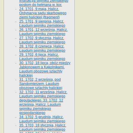
Instrukcya sejmiku ziemskiego
posłom do hetmana w. kor.
24. 1701, 9 maja, Halicz.
Ordynacya sądu skarbowego
ziemi halickiej (fragment)
25. 1701, 9 sierpnia, Halicz.
Laudum sejmiku ziemskiego
26. 1701, 12 września, Halicz.
Laudum sejmiku ziemskiego
27. 1702, 9 stycznia, Halicz.
Laudum sejmiku ziemskiego
28. 1702, 8 czerwca, Halicz.
Laudum sejmiku ziemskiego
29. 1702, 6 lipca, Halicz.
Laudum sejmiku ziemskiego
30. 1702, 18 lipca, obóz między
Jabłonowem a Kąkolnikami.
Laudum obozowe szlachty
halickiej
31. 1702, 2 września, pod
Sandomierzem. Laudum
obozowe szlachty halickiej
32. 1702, 11 września, Halicz.
Laudum sejmiku ziemskiego
deputackiego. 33. 1702, 12
września, Halicz. Laudum
sejmiku ziemskiego
gospodarskiego
34. 1702, 5 grudnia, Halicz.
Laudum sejmiku ziemskiego
35. 1703, 18 stycznia, Halicz.
Laudum sejmiku ziemskiego