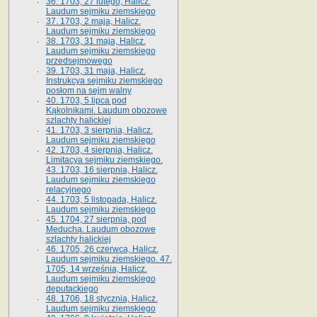
36. 1703, 27 lutego, Halicz.
Laudum sejmiku ziemskiego
37. 1703, 2 maja, Halicz.
Laudum sejmiku ziemskiego
38. 1703, 31 maja, Halicz.
Laudum sejmiku ziemskiego
przedsejmowego
39. 1703, 31 maja, Halicz.
Instrukcya sejmiku ziemskiego
posłom na sejm walny
40. 1703, 5 lipca pod
Kąkolnikami. Laudum obozowe
szlachty halickiej
41­. 1703, 3 sierpnia, Halicz.
Laudum sejmiku ziemskiego
42. 1703, 4 sierpnia, Halicz.
Limitacya sejmiku ziemskiego.
43. 1703, 16 sierpnia, Halicz.
Laudum sejmiku ziemskiego
relacyjnego
44. 1703, 5 listopada, Halicz.
Laudum sejmiku ziemskiego
45. 1704, 27 sierpnia, pod
Meduchą. Laudum obozowe
szlachty halickiej
46. 1705, 26 czerwca, Halicz.
Laudum sejmiku ziemskiego. 47.
1705, 14 września, Halicz.
Laudum sejmiku ziemskiego
deputackiego
48. 1706, 18 stycznia, Halicz.
Laudum sejmiku ziemskiego