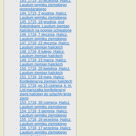
143. 1715, 10 września, Halicz.
Laudum sejmiku ziemskiego
gospodarskiego
144. 1715, 2 grudnia, Halicz.
Laudum sejmiku ziemskiego
145. 1715, 18 grudnia, pod
Kąkolnikami. Laudum ziemian
halickich na popisie uchwalone
146. 1716, 7 stycznia, Halicz.
Laudum sejmiku ziemskiego
147. 1716, 22 stycznia, Halicz.
Laudum ziemian halickich
148. 1716, 6 lutego, Halicz.
Laudum ziemian halickich
149. 1716, 23 marca, Halicz.
Laudum ziemian halickich
150. 1716, 20 kwietnia, Halicz.
Laudum ziemian halickich
151. 1716, 18 maja, Halicz.
Konfederacya ziemian halickich
152. 1716, po 15 czerwca, b. m.
List marszałka konfederacyi
ziemi halickiej do szlachty tejże
ziemi
153. 1716, 30 czerwca, Halicz.
Laudum sejmiku ziemskiego
154. 1716, 3 sierpnia, Halicz.
Laudum sejmiku ziemskiego
155. 1716, 16 września, Halicz.
Laudum sejmiku ziemskiego
156. 1716, 17 września, Halicz.
Laudum sejmiku ziemskiego