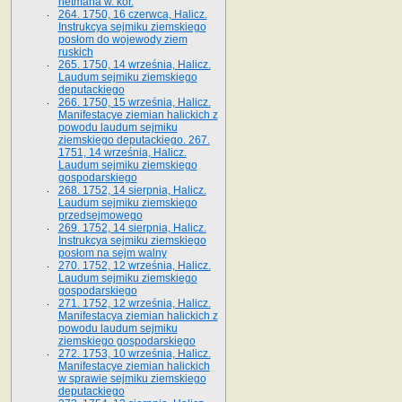
hetmana w. kor.
264. 1750, 16 czerwca, Halicz.
Instrukcya sejmiku ziemskiego
posłom do wojewody ziem
ruskich
265. 1750, 14 września, Halicz.
Laudum sejmiku ziemskiego
deputackiego
266. 1750, 15 września, Halicz.
Manifestacye ziemian halickich z
powodu laudum sejmiku
ziemskiego deputackiego. 267.
1751, 14 września, Halicz.
Laudum sejmiku ziemskiego
gospodarskiego
268. 1752, 14 sierpnia, Halicz.
Laudum sejmiku ziemskiego
przedsejmowego
269. 1752, 14 sierpnia, Halicz.
Instrukcya sejmiku ziemskiego
posłom na sejm walny
270. 1752, 12 września, Halicz.
Laudum sejmiku ziemskiego
gospodarskiego
271. 1752, 12 września, Halicz.
Manifestacya ziemian halickich z
powodu laudum sejmiku
ziemskiego gospodarskiego
272. 1753, 10 września, Halicz.
Manifestacye ziemian halickich
w sprawie sejmiku ziemskiego
deputackiego