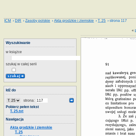
ICM
›
DIR
›
Zasoby polskie
›
Akta grodzkie i ziemskie
›
T. 25
› strona 117
«
Wyszukiwanie
w książce
szukaj w całej serii
Idź do
strona:
Pobierz pełen tekst
T. 25.txt
Nawigacja
Akta grodzkie i ziemskie
T. 25