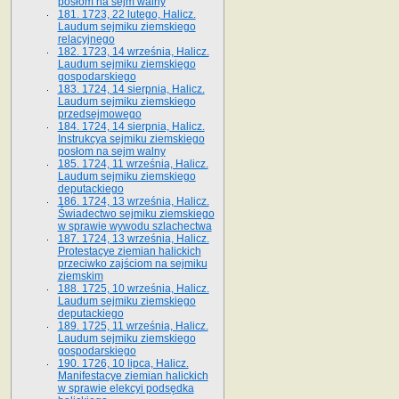
posłom na sejm walny
181. 1723, 22 lutego, Halicz.
Laudum sejmiku ziemskiego
relacyjnego
182. 1723, 14 września, Halicz.
Laudum sejmiku ziemskiego
gospodarskiego
183. 1724, 14 sierpnia, Halicz.
Laudum sejmiku ziemskiego
przedsejmowego
184. 1724, 14 sierpnia, Halicz.
Instrukcya sejmiku ziemskiego
posłom na sejm walny
185. 1724, 11 września, Halicz.
Laudum sejmiku ziemskiego
deputackiego
186. 1724, 13 września, Halicz.
Świadectwo sejmiku ziemskiego
w sprawie wywodu szlachectwa
187. 1724, 13 września, Halicz.
Protestacye ziemian halickich
przeciwko zajściom na sejmiku
ziemskim
188. 1725, 10 września, Halicz.
Laudum sejmiku ziemskiego
deputackiego
189. 1725, 11 września, Halicz.
Laudum sejmiku ziemskiego
gospodarskiego
190. 1726, 10 lipca, Halicz.
Manifestacye ziemian halickich
w sprawie elekcyi podsędka