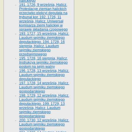
halickiego
191. 1726, 9 września, Halicz.
Protestacye ziemian halickich
przeciwko elekcyi deputata na
trybunał kor. 192. 1726, 11
września, Halicz. Uniwersał
komisarza ziemi halickiej w
sprawie składania czopowego
193. 1727, 15 września, Halicz.
Laudum sejmiku ziemskiego
deputackiego. 194. 1728, 16
sierpnia, Halicz. Laudum
sejmiku ziemskiego
przedsejmowego
195. 1728, 16 sierpnia, Halicz.
Instrukcya sejmiku ziemskiego
posłom na sejm walny
196. 1728, 13 września, Halicz.
Laudum sejmiku ziemskiego
deputackiego
197. 1728, 14 września, Halicz.
Laudum sejmiku ziemskiego
gospodarskiego
198. 1729, 12 września, Halicz.
Laudum sejmiku ziemskiego
deputackiego. 199. 1729, 13
września, Halicz. Laudum
sejmiku ziemskiego
gospodarskiego
200. 1730, 12 września, Halicz.
Laudum sejmiku ziemskiego
gospodarskiego