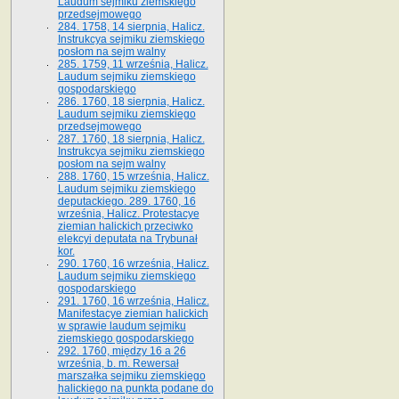
Laudum sejmiku ziemskiego
przedsejmowego
284. 1758, 14 sierpnia, Halicz.
Instrukcya sejmiku ziemskiego
posłom na sejm walny
285. 1759, 11 września, Halicz.
Laudum sejmiku ziemskiego
gospodarskiego
286. 1760, 18 sierpnia, Halicz.
Laudum sejmiku ziemskiego
przedsejmowego
287. 1760, 18 sierpnia, Halicz.
Instrukcya sejmiku ziemskiego
posłom na sejm walny
288. 1760, 15 września, Halicz.
Laudum sejmiku ziemskiego
deputackiego. 289. 1760, 16
września, Halicz. Protestacye
ziemian halickich przeciwko
elekcyi deputata na Trybunał
kor.
290. 1760, 16 września, Halicz.
Laudum sejmiku ziemskiego
gospodarskiego
291. 1760, 16 września, Halicz.
Manifestacye ziemian halickich
w sprawie laudum sejmiku
ziemskiego gospodarskiego
292. 1760, między 16 a 26
września, b. m. Rewersał
marszałka sejmiku ziemskiego
halickiego na punkta podane do