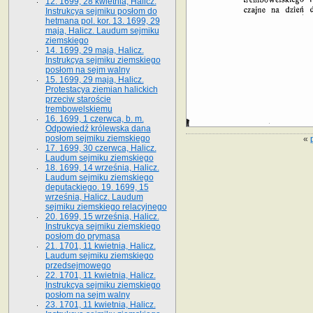
12. 1699, 28 kwietnia, Halicz.
Instrukcya sejmiku posłom do
hetmana pol. kor. 13. 1699, 29
maja, Halicz. Laudum sejmiku
ziemskiego
14. 1699, 29 maja, Halicz.
Instrukcya sejmiku ziemskiego
posłom na sejm walny
15. 1699, 29 maja, Halicz.
Protestacya ziemian halickich
przeciw staroście
trembowelskiemu
16. 1699, 1 czerwca, b. m.
Odpowiedź królewska dana
posłom sejmiku ziemskiego
«
17. 1699, 30 czerwca, Halicz.
Laudum sejmiku ziemskiego
18. 1699, 14 września, Halicz.
Laudum sejmiku ziemskiego
deputackiego. 19. 1699, 15
września, Halicz. Laudum
sejmiku ziemskiego relacyjnego
20. 1699, 15 września, Halicz.
Instrukcya sejmiku ziemskiego
posłom do prymasa
21. 1701, 11 kwietnia, Halicz.
Laudum sejmiku ziemskiego
przedsejmowego
22. 1701, 11 kwietnia, Halicz.
Instrukcya sejmiku ziemskiego
posłom na sejm walny
23. 1701, 11 kwietnia, Halicz.