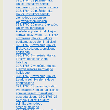
321. 1764, 29 października,
Halicz. Instrukcya sejmiku
ziemskiego posłom do prymasa
322. 1764, 29 października,
Halicz. Instrukcya sejmiku
ziemskiego posłom do
wojewody ziem ruskich
323. 1765, 26 marca, Jaryszów.
Uniwersał marszałka
konfederacyi ziemi halickiej w
sprawie okazowania. 324. 1765,
4 września, Halicz. Elekcya
podkomorzego ziemi halickiej
325. 1765, 5 września, Halicz.
Elekcya sędziego ziemskiego
halickiego
326. 1765, 6 września, Halicz.
Elekcya podsędka ziemi
halickiej
327. 1765, 7 września, Halicz.
Elekcya pisarza ziemskiego
halickiego
328. 1765, 9 września, Halicz.
Laudum sejmiku ziemskiego
deputackiego
329. 1765, 11 września, Halicz.
Protestacya ziemian halickich w
sprawie sejmiku ziemskiego
gospodarskiego. 330. 1766, 25
sierpnia, Halicz. Laudum
sejmiku ziemskiego
przedsejmowego