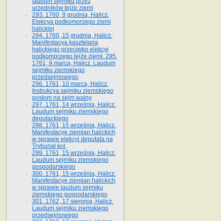
laudum sejmiku przez
urzędników tejże ziemi
293. 1760, 9 grudnia, Halicz.
Elekcya podkomorzego ziemi
halickiej
294. 1760, 15 grudnia, Halicz.
Manifestacya kasztelana
halickiego przeciwko elekcyi
podkomorzego tejże ziemi. 295.
1761, 9 marca, Halicz. Laudum
sejmiku ziemskiego
przedsejmowego
296. 1761, 10 marca, Halicz.
Instrukcya sejmiku ziemskiego
posłom na sejm walny
297. 1761, 14 września, Halicz.
Laudum sejmiku ziemskiego
deputackiego
298. 1761, 15 września, Halicz.
Manifestacye ziemian halickich
w sprawie elekcyi deputata na
Trybunał kor.
299. 1761, 15 września, Halicz.
Laudum sejmiku ziemskiego
gospodarskiego
300. 1761, 15 września, Halicz.
Manifestacye ziemian halickich
w sprawie laudum sejmiku
ziemskiego gospodarskiego
301. 1762, 17 sierpnia, Halicz.
Laudum sejmiku ziemskiego
przedsejmowego