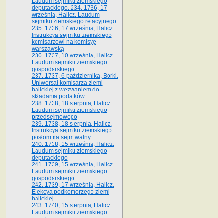
Laudum sejmiku ziemskiego
deputackiego. 234. 1736, 17
września, Halicz. Laudum
sejmiku ziemskiego relacyjnego
235. 1736, 17 września, Halicz.
Instrukcya sejmiku ziemskiego
komisarzowi na komisyę
warszawską
236. 1737, 10 września, Halicz.
Laudum sejmiku ziemskiego
gospodarskiego
237. 1737, 6 października, Borki.
Uniwersał komisarza ziemi
halickiej z wezwaniem do
składania podatków
238. 1738, 18 sierpnia, Halicz.
Laudum sejmiku ziemskiego
przedsejmowego
239. 1738, 18 sierpnia, Halicz.
Instrukcya sejmiku ziemskiego
posłom na sejm walny
240. 1738, 15 września, Halicz.
Laudum sejmiku ziemskiego
deputackiego
241. 1739, 15 września, Halicz.
Laudum sejmiku ziemskiego
gospodarskiego
242. 1739, 17 września, Halicz.
Elekcya podkomorzego ziemi
halickiej
243. 1740, 15 sierpnia, Halicz.
Laudum sejmiku ziemskiego