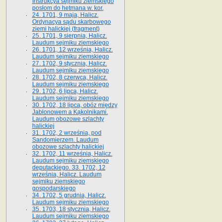
Instrukcya sejmiku ziemskiego
posłom do hetmana w. kor.
24. 1701, 9 maja, Halicz.
Ordynacya sądu skarbowego
ziemi halickiej (fragment)
25. 1701, 9 sierpnia, Halicz.
Laudum sejmiku ziemskiego
26. 1701, 12 września, Halicz.
Laudum sejmiku ziemskiego
27. 1702, 9 stycznia, Halicz.
Laudum sejmiku ziemskiego
28. 1702, 8 czerwca, Halicz.
Laudum sejmiku ziemskiego
29. 1702, 6 lipca, Halicz.
Laudum sejmiku ziemskiego
30. 1702, 18 lipca, obóz między
Jabłonowem a Kąkolnikami.
Laudum obozowe szlachty
halickiej
31. 1702, 2 września, pod
Sandomierzem. Laudum
obozowe szlachty halickiej
32. 1702, 11 września, Halicz.
Laudum sejmiku ziemskiego
deputackiego. 33. 1702, 12
września, Halicz. Laudum
sejmiku ziemskiego
gospodarskiego
34. 1702, 5 grudnia, Halicz.
Laudum sejmiku ziemskiego
35. 1703, 18 stycznia, Halicz.
Laudum sejmiku ziemskiego