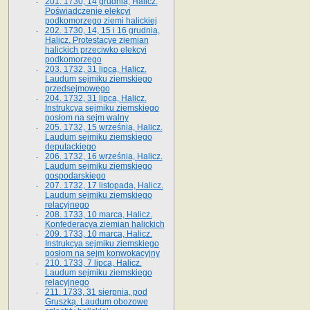
201. 1730, 14 grudnia, Halicz.
Poświadczenie elekcyi
podkomorzego ziemi halickiej
202. 1730, 14, 15 i 16 grudnia,
Halicz. Protestacye ziemian
halickich przeciwko elekcyi
podkomorzego
203. 1732, 31 lipca, Halicz.
Laudum sejmiku ziemskiego
przedsejmowego
204. 1732, 31 lipca, Halicz.
Instrukcya sejmiku ziemskiego
posłom na sejm walny
205. 1732, 15 września, Halicz.
Laudum sejmiku ziemskiego
deputackiego
206. 1732, 16 września, Halicz.
Laudum sejmiku ziemskiego
gospodarskiego
207. 1732, 17 listopada, Halicz.
Laudum sejmiku ziemskiego
relacyjnego
208. 1733, 10 marca, Halicz.
Konfederacya ziemian halickich­
209. 1733, 10 marca, Halicz.
Instrukcya sejmiku ziemskiego
posłom na sejm konwokacyjny
210. 1733, 7 lipca, Halicz.
Laudum sejmiku ziemskiego
relacyjnego
211. 1733, 31 sierpnia, pod
Gruszką. Laudum obozowe