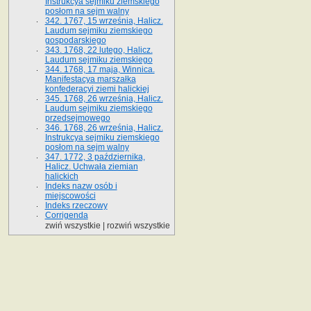
Instrukcya sejmiku ziemskiego
posłom na sejm walny
342. 1767, 15 września, Halicz.
Laudum sejmiku ziemskiego
gospodarskiego
343. 1768, 22 lutego, Halicz.
Laudum sejmiku ziemskiego
344. 1768, 17 maja, Winnica.
Manifestacya marszałka
konfederacyi ziemi halickiej
345. 1768, 26 września, Halicz.
Laudum sejmiku ziemskiego
przedsejmowego
346. 1768, 26 września, Halicz.
Instrukcya sejmiku ziemskiego
posłom na sejm walny
347. 1772, 3 października,
Halicz. Uchwała ziemian
halickich
Indeks nazw osób i
miejscowości
Indeks rzeczowy
Corrigenda
zwiń wszystkie
|
rozwiń wszystkie