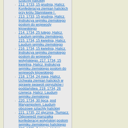
szlachty halickiej
212. 1733, 15 grudnia, Halicz.
Konfederacya ziemian halickich
przy królu Stanisławie I .
213. 1733, 15 grudnia, Halicz.
Instrukcya sejmiku ziemskiego
posłom do wojewody
kijowskiego
214. 1734, 25 lutego, Halicz.
Laudum sejmiku ziemskiego.
215. 1734, 15 kwietnia, Halicz.
Laudum sejmiku ziemskiego
216. 1734, 15 kwietnia, Halicz.
Instrukcya sejmiku ziemskiego
posłom do wojewody
wołyńskiego. 217. 1734, 15
kwietnia, Halicz. Instrukcya
sejmiku ziemskiego posłom do
wojewody kijowskiego
218. 1734, 24 maja, Halicz.
Uchwała ziemian halickich w
sprawie swawoli opryszków i
poddaństwa. 219. 1734, 26
czerwca, Halicz. Laudum
sejmiku ziemskiego
220. 1734, 30 lipca, pod
Maryampolem. Laudum
obozowe szlachty halickiej
221. 1735, 22 stycznia, Tłumacz.
Odpowiedź marszałka
konfederacyi wołyńskiej posłom
sejmiku ziemskiego halickiego