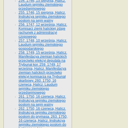
254. 1746, 15 sierpnia, Halicz.
Laudum sejmiku ziemskiego
przedsejmowego
255. 1746, 15 sierpnia, Halicz.
Instrukcya sejmiku ziemskiego
posłom na sejm walny
256. 1747, 12 września, Halicz.
Komisarz ziemi halickiej zdaje
rachunek z administracyi
czopowego
257. 1748, 10 września, Halicz.
Laudum sejmiku ziemskiego
gospodarskiego
258. 1749, 15 września, Halicz.
Manifestacya ziemian halickich
przeciwko elekcyi deputata na
Trybunał kor. 259. 1749, 17
września, Halicz. Manifestacya
ziemian halickich przeciwko
elekcyi komisarza na Trybunał
skarbowy. 260. 1750, 16
czerwca, Halicz. Laudum
sejmiku ziemskiego
przedsejmowego
261. 1750, 16 czerwca, Halicz.
Instrukcya sejmiku ziemskiego
posłom na sejm walny
262. 1750, 16 czerwca, Halicz.
Instrukcya sejmiku ziemskiego
posłom do prymasa. 263. 1750,
16 czerwca, Halicz. Instrukcya
sejmiku ziemskiego posłom do