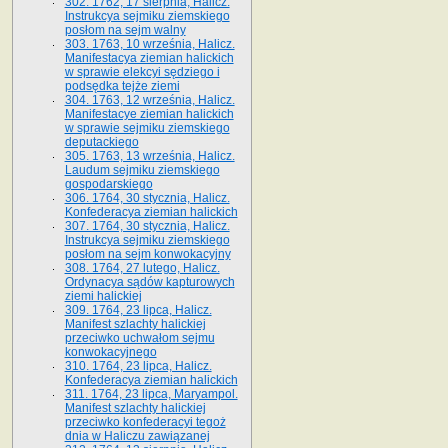
302. 1762, 17 sierpnia, Halicz.
Instrukcya sejmiku ziemskiego
posłom na sejm walny
303. 1763, 10 września, Halicz.
Manifestacya ziemian halickich
w sprawie elekcyi sędziego i
podsędka tejże ziemi
304. 1763, 12 września, Halicz.
Manifestacye ziemian halickich
w sprawie sejmiku ziemskiego
deputackiego
305. 1763, 13 września, Halicz.
Laudum sejmiku ziemskiego
gospodarskiego
306. 1764, 30 stycznia, Halicz.
Konfederacya ziemian halickich
307. 1764, 30 stycznia, Halicz.
Instrukcya sejmiku ziemskiego
posłom na sejm konwokacyjny
308. 1764, 27 lutego, Halicz.
Ordynacya sądów kapturowych
ziemi halickiej
309. 1764, 23 lipca, Halicz.
Manifest szlachty halickiej
przeciwko uchwałom sejmu
konwokacyjnego
310. 1764, 23 lipca, Halicz.
Konfederacya ziemian halickich
311. 1764, 23 lipca, Maryampol.
Manifest szlachty halickiej
przeciwko konfederacyi tegoż
dnia w Haliczu zawiązanej