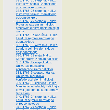
331. 1766, 25 sierpnia, Halicz.
Instrukcya sejmiku ziemskiego
posłom na sejm walny
332. 1766, 25 sierpnia, Halicz.
Instrukcya sejmiku ziemskiego
posłom do króla
333. 1766, 27 sierpnia, Halicz.
Protestacya ziemian halickich
przeciwko elekcyi posła na sejm
walny
334. 1766, 15 września, Halicz.
Laudum sejmiku ziemskiego
deputackiego
335. 1766, 16 września, Halicz.
Laudum sejmiku ziemskiego
gospodarskiego
336. 1767, 29 maja, Halicz.
Konfederacya ziemian halickich
337. 1767, 29 maja, Halicz.
Uniwersał marszałka
konfederacyi ziemi halickiej
338. 1767, 5 czerwca, Halicz.
Uniwersał marszałka
konfederacyi ziemi halickiej.
339. 1767, 12 czerwca, Halicz.
Manifestacya szlachty halickiej z
przystąpieniem do konfederacyi
tejże ziemi
340. 1767, 24 sierpnia, Halicz.
Laudum sejmiku ziemskiego
przedsejmowego
341. 1767, 24 sierpnia, Halicz.