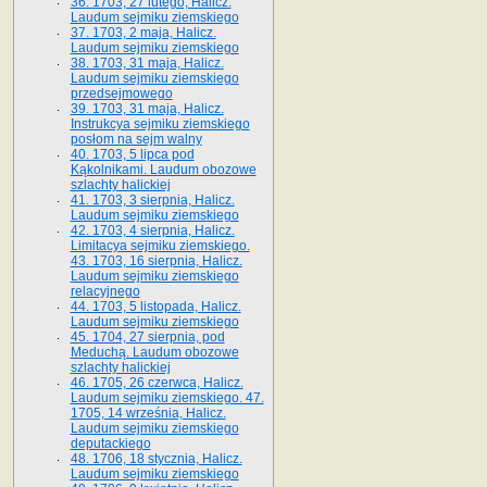
36. 1703, 27 lutego, Halicz.
Laudum sejmiku ziemskiego
37. 1703, 2 maja, Halicz.
Laudum sejmiku ziemskiego
38. 1703, 31 maja, Halicz.
Laudum sejmiku ziemskiego
przedsejmowego
39. 1703, 31 maja, Halicz.
Instrukcya sejmiku ziemskiego
posłom na sejm walny
40. 1703, 5 lipca pod
Kąkolnikami. Laudum obozowe
szlachty halickiej
41­. 1703, 3 sierpnia, Halicz.
Laudum sejmiku ziemskiego
42. 1703, 4 sierpnia, Halicz.
Limitacya sejmiku ziemskiego.
43. 1703, 16 sierpnia, Halicz.
Laudum sejmiku ziemskiego
relacyjnego
44. 1703, 5 listopada, Halicz.
Laudum sejmiku ziemskiego
45. 1704, 27 sierpnia, pod
Meduchą. Laudum obozowe
szlachty halickiej
46. 1705, 26 czerwca, Halicz.
Laudum sejmiku ziemskiego. 47.
1705, 14 września, Halicz.
Laudum sejmiku ziemskiego
deputackiego
48. 1706, 18 stycznia, Halicz.
Laudum sejmiku ziemskiego