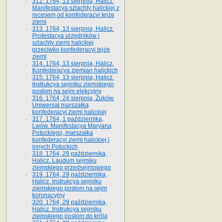
312. 1764, 13 sierpnia, Halicz.
Manifestacya szlachty halickiej z
recesem od konfederacyi tejże
ziemi
313. 1764, 13 sierpnia, Halicz.
Protestacya urzędników i
szlachty ziemi halickiej
przeciwko konfederacyi tejże
ziemi
314. 1764, 13 sierpnia, Halicz.
Konfederacya ziemian halickich
315. 1764, 13 sierpnia, Halicz.
Instrukcya sejmiku ziemskiego
posłom na sejm elekcyjny
316. 1764, 24 sierpnia, Żuków.
Uniwersał marszałka
konfederacyi ziemi halickiej
317. 1764, 1 października,
Lwów. Manifestacya Maryana
Potockiego, marszałka
konfederacyi ziemi halickiej i
innych Potockich
318. 1764, 29 października,
Halicz. Laudum sejmiku
ziemskiego przedsejmowego
319. 1764, 29 października,
Halicz. Instrukcya sejmiku
ziemskiego posłom na sejm
koronacyjny
320. 1764, 29 października,
Halicz. Instrukcya sejmiku
ziemskiego posłom do króla