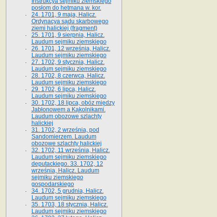
Instrukcya sejmiku ziemskiego
posłom do hetmana w. kor.
24. 1701, 9 maja, Halicz.
Ordynacya sądu skarbowego
ziemi halickiej (fragment)
25. 1701, 9 sierpnia, Halicz.
Laudum sejmiku ziemskiego
26. 1701, 12 września, Halicz.
Laudum sejmiku ziemskiego
27. 1702, 9 stycznia, Halicz.
Laudum sejmiku ziemskiego
28. 1702, 8 czerwca, Halicz.
Laudum sejmiku ziemskiego
29. 1702, 6 lipca, Halicz.
Laudum sejmiku ziemskiego
30. 1702, 18 lipca, obóz między
Jabłonowem a Kąkolnikami.
Laudum obozowe szlachty
halickiej
31. 1702, 2 września, pod
Sandomierzem. Laudum
obozowe szlachty halickiej
32. 1702, 11 września, Halicz.
Laudum sejmiku ziemskiego
deputackiego. 33. 1702, 12
września, Halicz. Laudum
sejmiku ziemskiego
gospodarskiego
34. 1702, 5 grudnia, Halicz.
Laudum sejmiku ziemskiego
35. 1703, 18 stycznia, Halicz.
Laudum sejmiku ziemskiego