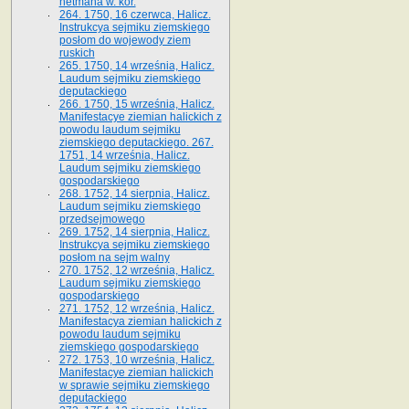
hetmana w. kor.
264. 1750, 16 czerwca, Halicz.
Instrukcya sejmiku ziemskiego
posłom do wojewody ziem
ruskich
265. 1750, 14 września, Halicz.
Laudum sejmiku ziemskiego
deputackiego
266. 1750, 15 września, Halicz.
Manifestacye ziemian halickich z
powodu laudum sejmiku
ziemskiego deputackiego. 267.
1751, 14 września, Halicz.
Laudum sejmiku ziemskiego
gospodarskiego
268. 1752, 14 sierpnia, Halicz.
Laudum sejmiku ziemskiego
przedsejmowego
269. 1752, 14 sierpnia, Halicz.
Instrukcya sejmiku ziemskiego
posłom na sejm walny
270. 1752, 12 września, Halicz.
Laudum sejmiku ziemskiego
gospodarskiego
271. 1752, 12 września, Halicz.
Manifestacya ziemian halickich z
powodu laudum sejmiku
ziemskiego gospodarskiego
272. 1753, 10 września, Halicz.
Manifestacye ziemian halickich
w sprawie sejmiku ziemskiego
deputackiego