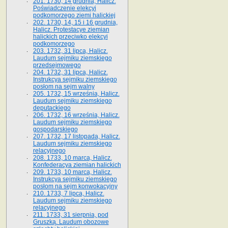
201. 1730, 14 grudnia, Halicz.
Poświadczenie elekcyi
podkomorzego ziemi halickiej
202. 1730, 14, 15 i 16 grudnia,
Halicz. Protestacye ziemian
halickich przeciwko elekcyi
podkomorzego
203. 1732, 31 lipca, Halicz.
Laudum sejmiku ziemskiego
przedsejmowego
204. 1732, 31 lipca, Halicz.
Instrukcya sejmiku ziemskiego
posłom na sejm walny
205. 1732, 15 września, Halicz.
Laudum sejmiku ziemskiego
deputackiego
206. 1732, 16 września, Halicz.
Laudum sejmiku ziemskiego
gospodarskiego
207. 1732, 17 listopada, Halicz.
Laudum sejmiku ziemskiego
relacyjnego
208. 1733, 10 marca, Halicz.
Konfederacya ziemian halickich­
209. 1733, 10 marca, Halicz.
Instrukcya sejmiku ziemskiego
posłom na sejm konwokacyjny
210. 1733, 7 lipca, Halicz.
Laudum sejmiku ziemskiego
relacyjnego
211. 1733, 31 sierpnia, pod
Gruszką. Laudum obozowe