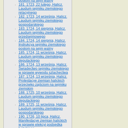
posłom na sejm walny
181. 1723, 22 lutego, Halicz.
Laudum sejmiku ziemskiego
relacyjnego
182. 1723, 14 września, Halicz.
Laudum sejmiku ziemskiego
gospodarskiego
183. 1724, 14 sierpnia, Halicz.
Laudum sejmiku ziemskiego
przedsejmowego
184. 1724, 14 sierpnia, Halicz.
Instrukcya sejmiku ziemskiego
posłom na sejm walny
185. 1724, 11 września, Halicz.
Laudum sejmiku ziemskiego
deputackiego
186. 1724, 13 września, Halicz.
Świadectwo sejmiku ziemskiego
w sprawie wywodu szlachectwa
187. 1724, 13 września, Halicz.
Protestacye ziemian halickich
przeciwko zajściom na sejmiku
ziemskim
188. 1725, 10 września, Halicz.
Laudum sejmiku ziemskiego
deputackiego
189. 1725, 11 września, Halicz.
Laudum sejmiku ziemskiego
gospodarskiego
190. 1726, 10 lipca, Halicz.
Manifestacye ziemian halickich
w sprawie elekcyi podsędka