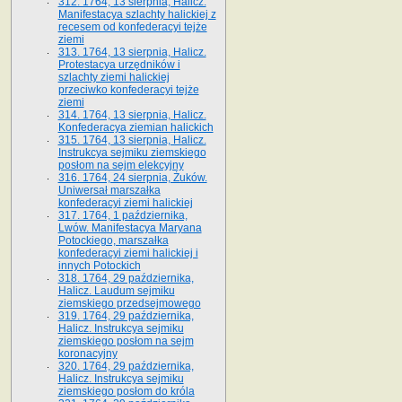
312. 1764, 13 sierpnia, Halicz.
Manifestacya szlachty halickiej z
recesem od konfederacyi tejże
ziemi
313. 1764, 13 sierpnia, Halicz.
Protestacya urzędników i
szlachty ziemi halickiej
przeciwko konfederacyi tejże
ziemi
314. 1764, 13 sierpnia, Halicz.
Konfederacya ziemian halickich
315. 1764, 13 sierpnia, Halicz.
Instrukcya sejmiku ziemskiego
posłom na sejm elekcyjny
316. 1764, 24 sierpnia, Żuków.
Uniwersał marszałka
konfederacyi ziemi halickiej
317. 1764, 1 października,
Lwów. Manifestacya Maryana
Potockiego, marszałka
konfederacyi ziemi halickiej i
innych Potockich
318. 1764, 29 października,
Halicz. Laudum sejmiku
ziemskiego przedsejmowego
319. 1764, 29 października,
Halicz. Instrukcya sejmiku
ziemskiego posłom na sejm
koronacyjny
320. 1764, 29 października,
Halicz. Instrukcya sejmiku
ziemskiego posłom do króla