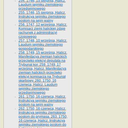
254. 1746, 15 sierpnia, Halicz.
Laudum sejmiku ziemskiego
przedsejmowego
255. 1746, 15 sierpnia, Halicz.
Instrukcya sejmiku ziemskiego
posłom na sejm walny
256. 1747, 12 września, Halicz.
Komisarz ziemi halickiej zdaje
rachunek z administracyi
czopowego
257. 1748, 10 września, Halicz.
Laudum sejmiku ziemskiego
gospodarskiego
258. 1749, 15 września, Halicz.
Manifestacya ziemian halickich
przeciwko elekcyi deputata na
Trybunał kor. 259. 1749, 17
września, Halicz. Manifestacya
ziemian halickich przeciwko
elekcyi komisarza na Trybunał
skarbowy. 260. 1750, 16
czerwca, Halicz. Laudum
sejmiku ziemskiego
przedsejmowego
261. 1750, 16 czerwca, Halicz.
Instrukcya sejmiku ziemskiego
posłom na sejm walny
262. 1750, 16 czerwca, Halicz.
Instrukcya sejmiku ziemskiego
posłom do prymasa. 263. 1750,
16 czerwca, Halicz. Instrukcya
sejmiku ziemskiego posłom do