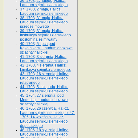
36. 1703, 27 lutego, Halicz.
Laudum sejmiku ziemskiego
37. 1703, 2 maja, Halicz.
Laudum sejmiku ziemskiego
38. 1703, 31 maja, Halicz.
Laudum sejmiku ziemskiego
przedsejmowego
39. 1703, 31 maja, Halicz.
Instrukcya sejmiku ziemskiego
posłom na sejm walny
40. 1703, 5 lipca pod
Kąkolnikami. Laudum obozowe
szlachty halickiej
41­. 1703, 3 sierpnia, Halicz.
Laudum sejmiku ziemskiego
42. 1703, 4 sierpnia, Halicz.
Limitacya sejmiku ziemskiego.
43. 1703, 16 sierpnia, Halicz.
Laudum sejmiku ziemskiego
relacyjnego
44. 1703, 5 listopada, Halicz.
Laudum sejmiku ziemskiego
45. 1704, 27 sierpnia, pod
Meduchą. Laudum obozowe
szlachty halickiej
46. 1705, 26 czerwca, Halicz.
Laudum sejmiku ziemskiego. 47.
1705, 14 września, Halicz.
Laudum sejmiku ziemskiego
deputackiego
48. 1706, 18 stycznia, Halicz.
Laudum sejmiku ziemskiego