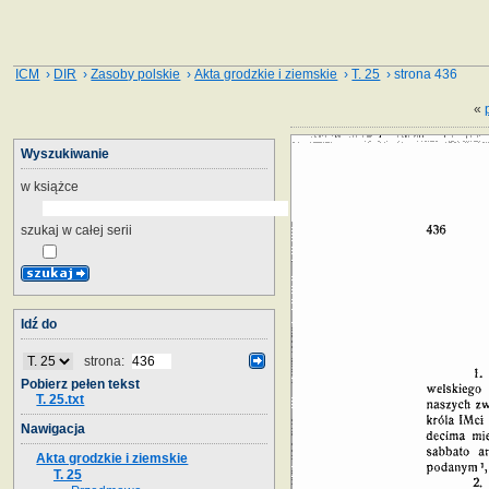
ICM
›
DIR
›
Zasoby polskie
›
Akta grodzkie i ziemskie
›
T. 25
› strona 436
«
Wyszukiwanie
w książce
szukaj w całej serii
Idź do
strona:
Pobierz pełen tekst
T. 25.txt
Nawigacja
Akta grodzkie i ziemskie
T. 25