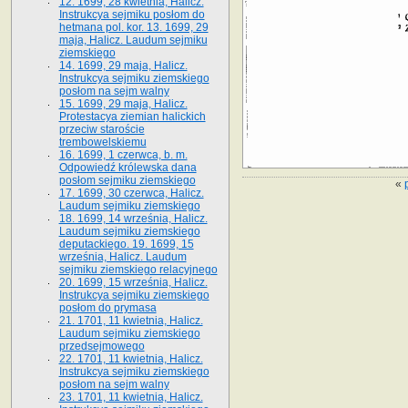
12. 1699, 28 kwietnia, Halicz.
Instrukcya sejmiku posłom do
hetmana pol. kor. 13. 1699, 29
maja, Halicz. Laudum sejmiku
ziemskiego
14. 1699, 29 maja, Halicz.
Instrukcya sejmiku ziemskiego
posłom na sejm walny
15. 1699, 29 maja, Halicz.
Protestacya ziemian halickich
przeciw staroście
trembowelskiemu
16. 1699, 1 czerwca, b. m.
Odpowiedź królewska dana
posłom sejmiku ziemskiego
«
17. 1699, 30 czerwca, Halicz.
Laudum sejmiku ziemskiego
18. 1699, 14 września, Halicz.
Laudum sejmiku ziemskiego
deputackiego. 19. 1699, 15
września, Halicz. Laudum
sejmiku ziemskiego relacyjnego
20. 1699, 15 września, Halicz.
Instrukcya sejmiku ziemskiego
posłom do prymasa
21. 1701, 11 kwietnia, Halicz.
Laudum sejmiku ziemskiego
przedsejmowego
22. 1701, 11 kwietnia, Halicz.
Instrukcya sejmiku ziemskiego
posłom na sejm walny
23. 1701, 11 kwietnia, Halicz.