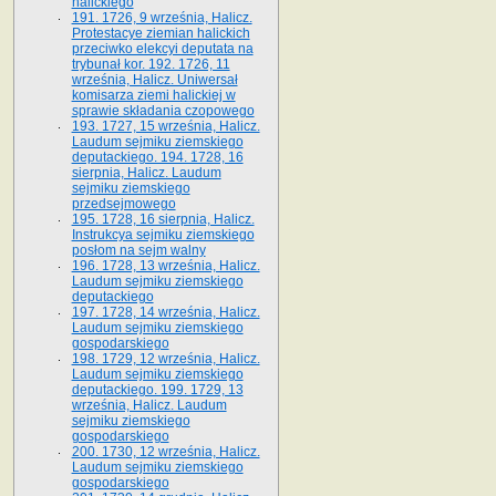
halickiego
191. 1726, 9 września, Halicz.
Protestacye ziemian halickich
przeciwko elekcyi deputata na
trybunał kor. 192. 1726, 11
września, Halicz. Uniwersał
komisarza ziemi halickiej w
sprawie składania czopowego
193. 1727, 15 września, Halicz.
Laudum sejmiku ziemskiego
deputackiego. 194. 1728, 16
sierpnia, Halicz. Laudum
sejmiku ziemskiego
przedsejmowego
195. 1728, 16 sierpnia, Halicz.
Instrukcya sejmiku ziemskiego
posłom na sejm walny
196. 1728, 13 września, Halicz.
Laudum sejmiku ziemskiego
deputackiego
197. 1728, 14 września, Halicz.
Laudum sejmiku ziemskiego
gospodarskiego
198. 1729, 12 września, Halicz.
Laudum sejmiku ziemskiego
deputackiego. 199. 1729, 13
września, Halicz. Laudum
sejmiku ziemskiego
gospodarskiego
200. 1730, 12 września, Halicz.
Laudum sejmiku ziemskiego
gospodarskiego