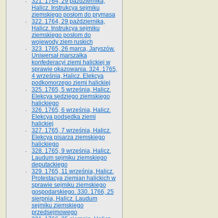
321. 1764, 29 października,
Halicz. Instrukcya sejmiku
ziemskiego posłom do prymasa
322. 1764, 29 października,
Halicz. Instrukcya sejmiku
ziemskiego posłom do
wojewody ziem ruskich
323. 1765, 26 marca, Jaryszów.
Uniwersał marszałka
konfederacyi ziemi halickiej w
sprawie okazowania. 324. 1765,
4 września, Halicz. Elekcya
podkomorzego ziemi halickiej
325. 1765, 5 września, Halicz.
Elekcya sędziego ziemskiego
halickiego
326. 1765, 6 września, Halicz.
Elekcya podsędka ziemi
halickiej
327. 1765, 7 września, Halicz.
Elekcya pisarza ziemskiego
halickiego
328. 1765, 9 września, Halicz.
Laudum sejmiku ziemskiego
deputackiego
329. 1765, 11 września, Halicz.
Protestacya ziemian halickich w
sprawie sejmiku ziemskiego
gospodarskiego. 330. 1766, 25
sierpnia, Halicz. Laudum
sejmiku ziemskiego
przedsejmowego