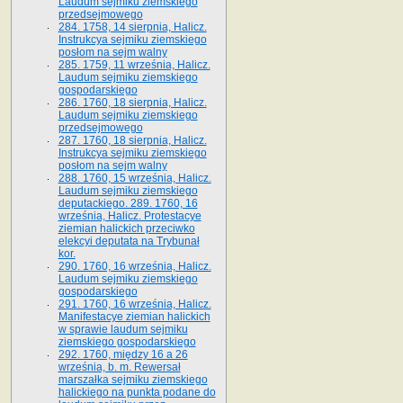
Laudum sejmiku ziemskiego
przedsejmowego
284. 1758, 14 sierpnia, Halicz.
Instrukcya sejmiku ziemskiego
posłom na sejm walny
285. 1759, 11 września, Halicz.
Laudum sejmiku ziemskiego
gospodarskiego
286. 1760, 18 sierpnia, Halicz.
Laudum sejmiku ziemskiego
przedsejmowego
287. 1760, 18 sierpnia, Halicz.
Instrukcya sejmiku ziemskiego
posłom na sejm walny
288. 1760, 15 września, Halicz.
Laudum sejmiku ziemskiego
deputackiego. 289. 1760, 16
września, Halicz. Protestacye
ziemian halickich przeciwko
elekcyi deputata na Trybunał
kor.
290. 1760, 16 września, Halicz.
Laudum sejmiku ziemskiego
gospodarskiego
291. 1760, 16 września, Halicz.
Manifestacye ziemian halickich
w sprawie laudum sejmiku
ziemskiego gospodarskiego
292. 1760, między 16 a 26
września, b. m. Rewersał
marszałka sejmiku ziemskiego
halickiego na punkta podane do