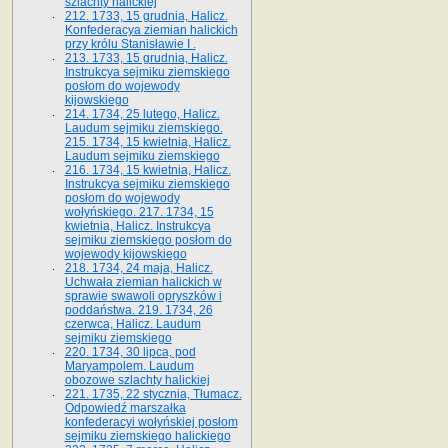
szlachty halickiej
212. 1733, 15 grudnia, Halicz.
Konfederacya ziemian halickich
przy królu Stanisławie I .
213. 1733, 15 grudnia, Halicz.
Instrukcya sejmiku ziemskiego
posłom do wojewody
kijowskiego
214. 1734, 25 lutego, Halicz.
Laudum sejmiku ziemskiego.
215. 1734, 15 kwietnia, Halicz.
Laudum sejmiku ziemskiego
216. 1734, 15 kwietnia, Halicz.
Instrukcya sejmiku ziemskiego
posłom do wojewody
wołyńskiego. 217. 1734, 15
kwietnia, Halicz. Instrukcya
sejmiku ziemskiego posłom do
wojewody kijowskiego
218. 1734, 24 maja, Halicz.
Uchwała ziemian halickich w
sprawie swawoli opryszków i
poddaństwa. 219. 1734, 26
czerwca, Halicz. Laudum
sejmiku ziemskiego
220. 1734, 30 lipca, pod
Maryampolem. Laudum
obozowe szlachty halickiej
221. 1735, 22 stycznia, Tłumacz.
Odpowiedź marszałka
konfederacyi wołyńskiej posłom
sejmiku ziemskiego halickiego