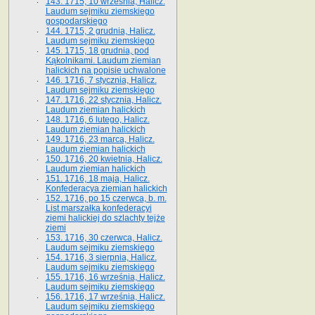
143. 1715, 10 września, Halicz.
Laudum sejmiku ziemskiego
gospodarskiego
144. 1715, 2 grudnia, Halicz.
Laudum sejmiku ziemskiego
145. 1715, 18 grudnia, pod
Kąkolnikami. Laudum ziemian
halickich na popisie uchwalone
146. 1716, 7 stycznia, Halicz.
Laudum sejmiku ziemskiego
147. 1716, 22 stycznia, Halicz.
Laudum ziemian halickich
148. 1716, 6 lutego, Halicz.
Laudum ziemian halickich
149. 1716, 23 marca, Halicz.
Laudum ziemian halickich
150. 1716, 20 kwietnia, Halicz.
Laudum ziemian halickich
151. 1716, 18 maja, Halicz.
Konfederacya ziemian halickich
152. 1716, po 15 czerwca, b. m.
List marszałka konfederacyi
ziemi halickiej do szlachty tejże
ziemi
153. 1716, 30 czerwca, Halicz.
Laudum sejmiku ziemskiego
154. 1716, 3 sierpnia, Halicz.
Laudum sejmiku ziemskiego
155. 1716, 16 września, Halicz.
Laudum sejmiku ziemskiego
156. 1716, 17 września, Halicz.
Laudum sejmiku ziemskiego