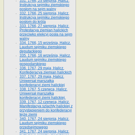
331. 1766, 25 sierpnia, Halicz.
Instrukcya sejmiku ziemskiego
posłom na sejm walny
332. 1766, 25 sierpnia, Halicz.
Instrukcya sejmiku ziemskiego
posłom do króla
333. 1766, 27 sierpnia, Halicz.
Protestacya ziemian halickich
przeciwko elekcyi posła na sejm
walny
334. 1766, 15 września, Halicz.
Laudum sejmiku ziemskiego
deputackiego
335. 1766, 16 września, Halicz.
Laudum sejmiku ziemskiego
gospodarskiego
336. 1767, 29 maja, Halicz.
Konfederacya ziemian halickich
337. 1767, 29 maja, Halicz.
Uniwersał marszałka
konfederacyi ziemi halickiej
338. 1767, 5 czerwca, Halicz.
Uniwersał marszałka
konfederacyi ziemi halickiej.
339. 1767, 12 czerwca, Halicz.
Manifestacya szlachty halickiej z
przystąpieniem do konfederacyi
tejże ziemi
340. 1767, 24 sierpnia, Halicz.
Laudum sejmiku ziemskiego
przedsejmowego
341. 1767, 24 sierpnia, Halicz.