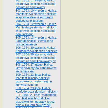
302. 1762, 17 sierpnia, Halicz.
Instrukcya sejmiku ziemskiego
posłom na sejm walny
303. 1763, 10 września, Halicz.
Manifestacya ziemian halickich
w sprawie elekcyi sędziego i
podsędka tejże ziemi
304. 1763, 12 września, Halicz.
Manifestacye ziemian halickich
w sprawie sejmiku ziemskiego
deputackiego
305. 1763, 13 września, Halicz.
Laudum sejmiku ziemskiego
gospodarskiego
306. 1764, 30 stycznia, Halicz.
Konfederacya ziemian halickich
307. 1764, 30 stycznia, Halicz.
Instrukcya sejmiku ziemskiego
posłom na sejm konwokacyjny
308. 1764, 27 lutego, Halicz.
Ordynacya sądów kapturowych
ziemi halickiej
309. 1764, 23 lipca, Halicz.
Manifest szlachty halickiej
przeciwko uchwałom sejmu
konwokacyjnego
310. 1764, 23 lipca, Halicz.
Konfederacya ziemian halickich
311. 1764, 23 lipca, Maryampol.
Manifest szlachty halickiej
przeciwko konfederacyi tegoż
dnia w Haliczu zawiązanej