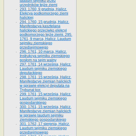
laudum sejmiku przez
urzędników tejże ziemi
293. 1760, 9 grudnia, Halicz.
Elekcya podkomorzego ziemi
halickiej
294. 1760, 15 grudnia, Halicz.
Manifestacya kasztelana
halickiego przeciwko elekcyi
podkomorzego tejże ziemi. 295.
1761, 9 marca, Halicz. Laudum
sejmiku ziemskiego
przedsejmowego
296. 1761, 10 marca, Halicz.
Instrukcya sejmiku ziemskiego
posłom na sejm walny
297. 1761, 14 września, Halicz.
Laudum sejmiku ziemskiego
deputackiego
298. 1761, 15 września, Halicz.
Manifestacye ziemian halickich
w sprawie elekcyi deputata na
Trybunał kor.
299. 1761, 15 września, Halicz.
Laudum sejmiku ziemskiego
gospodarskiego
300. 1761, 15 września, Halicz.
Manifestacye ziemian halickich
w sprawie laudum sejmiku
ziemskiego gospodarskiego
301. 1762, 17 sierpnia, Halicz.
Laudum sejmiku ziemskiego
przedsejmowego