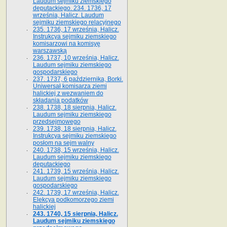
Laudum sejmiku ziemskiego
deputackiego. 234. 1736, 17
września, Halicz. Laudum
sejmiku ziemskiego relacyjnego
235. 1736, 17 września, Halicz.
Instrukcya sejmiku ziemskiego
komisarzowi na komisyę
warszawską
236. 1737, 10 września, Halicz.
Laudum sejmiku ziemskiego
gospodarskiego
237. 1737, 6 października, Borki.
Uniwersał komisarza ziemi
halickiej z wezwaniem do
składania podatków
238. 1738, 18 sierpnia, Halicz.
Laudum sejmiku ziemskiego
przedsejmowego
239. 1738, 18 sierpnia, Halicz.
Instrukcya sejmiku ziemskiego
posłom na sejm walny
240. 1738, 15 września, Halicz.
Laudum sejmiku ziemskiego
deputackiego
241. 1739, 15 września, Halicz.
Laudum sejmiku ziemskiego
gospodarskiego
242. 1739, 17 września, Halicz.
Elekcya podkomorzego ziemi
halickiej
243. 1740, 15 sierpnia, Halicz.
Laudum sejmiku ziemskiego