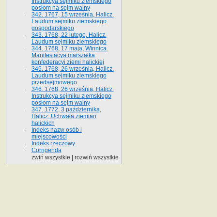
Instrukcya sejmiku ziemskiego
posłom na sejm walny
342. 1767, 15 września, Halicz.
Laudum sejmiku ziemskiego
gospodarskiego
343. 1768, 22 lutego, Halicz.
Laudum sejmiku ziemskiego
344. 1768, 17 maja, Winnica.
Manifestacya marszałka
konfederacyi ziemi halickiej
345. 1768, 26 września, Halicz.
Laudum sejmiku ziemskiego
przedsejmowego
346. 1768, 26 września, Halicz.
Instrukcya sejmiku ziemskiego
posłom na sejm walny
347. 1772, 3 października,
Halicz. Uchwała ziemian
halickich
Indeks nazw osób i
miejscowości
Indeks rzeczowy
Corrigenda
zwiń wszystkie
|
rozwiń wszystkie