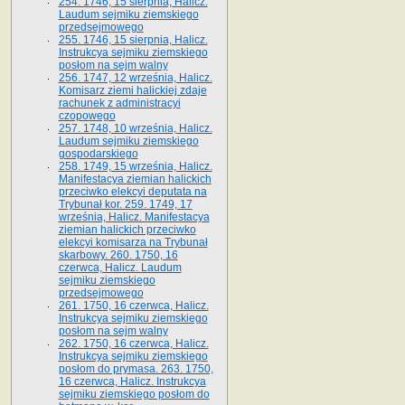
254. 1746, 15 sierpnia, Halicz.
Laudum sejmiku ziemskiego
przedsejmowego
255. 1746, 15 sierpnia, Halicz.
Instrukcya sejmiku ziemskiego
posłom na sejm walny
256. 1747, 12 września, Halicz.
Komisarz ziemi halickiej zdaje
rachunek z administracyi
czopowego
257. 1748, 10 września, Halicz.
Laudum sejmiku ziemskiego
gospodarskiego
258. 1749, 15 września, Halicz.
Manifestacya ziemian halickich
przeciwko elekcyi deputata na
Trybunał kor. 259. 1749, 17
września, Halicz. Manifestacya
ziemian halickich przeciwko
elekcyi komisarza na Trybunał
skarbowy. 260. 1750, 16
czerwca, Halicz. Laudum
sejmiku ziemskiego
przedsejmowego
261. 1750, 16 czerwca, Halicz.
Instrukcya sejmiku ziemskiego
posłom na sejm walny
262. 1750, 16 czerwca, Halicz.
Instrukcya sejmiku ziemskiego
posłom do prymasa. 263. 1750,
16 czerwca, Halicz. Instrukcya
sejmiku ziemskiego posłom do