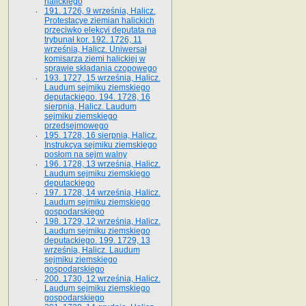
halickiego
191. 1726, 9 września, Halicz.
Protestacye ziemian halickich
przeciwko elekcyi deputata na
trybunał kor. 192. 1726, 11
września, Halicz. Uniwersał
komisarza ziemi halickiej w
sprawie składania czopowego
193. 1727, 15 września, Halicz.
Laudum sejmiku ziemskiego
deputackiego. 194. 1728, 16
sierpnia, Halicz. Laudum
sejmiku ziemskiego
przedsejmowego
195. 1728, 16 sierpnia, Halicz.
Instrukcya sejmiku ziemskiego
posłom na sejm walny
196. 1728, 13 września, Halicz.
Laudum sejmiku ziemskiego
deputackiego
197. 1728, 14 września, Halicz.
Laudum sejmiku ziemskiego
gospodarskiego
198. 1729, 12 września, Halicz.
Laudum sejmiku ziemskiego
deputackiego. 199. 1729, 13
września, Halicz. Laudum
sejmiku ziemskiego
gospodarskiego
200. 1730, 12 września, Halicz.
Laudum sejmiku ziemskiego
gospodarskiego