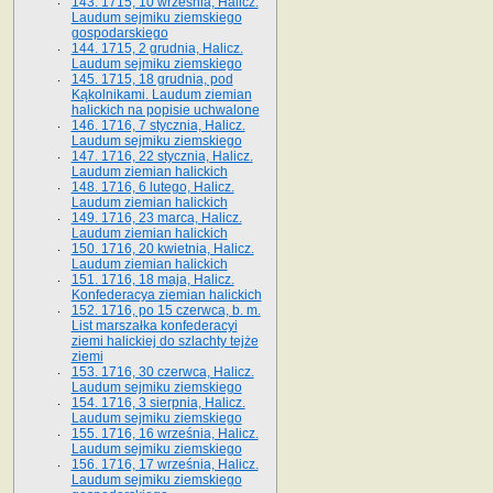
143. 1715, 10 września, Halicz.
Laudum sejmiku ziemskiego
gospodarskiego
144. 1715, 2 grudnia, Halicz.
Laudum sejmiku ziemskiego
145. 1715, 18 grudnia, pod
Kąkolnikami. Laudum ziemian
halickich na popisie uchwalone
146. 1716, 7 stycznia, Halicz.
Laudum sejmiku ziemskiego
147. 1716, 22 stycznia, Halicz.
Laudum ziemian halickich
148. 1716, 6 lutego, Halicz.
Laudum ziemian halickich
149. 1716, 23 marca, Halicz.
Laudum ziemian halickich
150. 1716, 20 kwietnia, Halicz.
Laudum ziemian halickich
151. 1716, 18 maja, Halicz.
Konfederacya ziemian halickich
152. 1716, po 15 czerwca, b. m.
List marszałka konfederacyi
ziemi halickiej do szlachty tejże
ziemi
153. 1716, 30 czerwca, Halicz.
Laudum sejmiku ziemskiego
154. 1716, 3 sierpnia, Halicz.
Laudum sejmiku ziemskiego
155. 1716, 16 września, Halicz.
Laudum sejmiku ziemskiego
156. 1716, 17 września, Halicz.
Laudum sejmiku ziemskiego