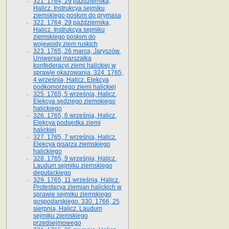
321. 1764, 29 października,
Halicz. Instrukcya sejmiku
ziemskiego posłom do prymasa
322. 1764, 29 października,
Halicz. Instrukcya sejmiku
ziemskiego posłom do
wojewody ziem ruskich
323. 1765, 26 marca, Jaryszów.
Uniwersał marszałka
konfederacyi ziemi halickiej w
sprawie okazowania. 324. 1765,
4 września, Halicz. Elekcya
podkomorzego ziemi halickiej
325. 1765, 5 września, Halicz.
Elekcya sędziego ziemskiego
halickiego
326. 1765, 6 września, Halicz.
Elekcya podsędka ziemi
halickiej
327. 1765, 7 września, Halicz.
Elekcya pisarza ziemskiego
halickiego
328. 1765, 9 września, Halicz.
Laudum sejmiku ziemskiego
deputackiego
329. 1765, 11 września, Halicz.
Protestacya ziemian halickich w
sprawie sejmiku ziemskiego
gospodarskiego. 330. 1766, 25
sierpnia, Halicz. Laudum
sejmiku ziemskiego
przedsejmowego