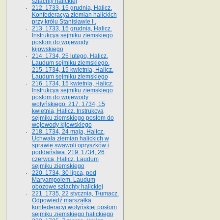
szlachty halickiej
212. 1733, 15 grudnia, Halicz.
Konfederacya ziemian halickich
przy królu Stanisławie I .
213. 1733, 15 grudnia, Halicz.
Instrukcya sejmiku ziemskiego
posłom do wojewody
kijowskiego
214. 1734, 25 lutego, Halicz.
Laudum sejmiku ziemskiego.
215. 1734, 15 kwietnia, Halicz.
Laudum sejmiku ziemskiego
216. 1734, 15 kwietnia, Halicz.
Instrukcya sejmiku ziemskiego
posłom do wojewody
wołyńskiego. 217. 1734, 15
kwietnia, Halicz. Instrukcya
sejmiku ziemskiego posłom do
wojewody kijowskiego
218. 1734, 24 maja, Halicz.
Uchwała ziemian halickich w
sprawie swawoli opryszków i
poddaństwa. 219. 1734, 26
czerwca, Halicz. Laudum
sejmiku ziemskiego
220. 1734, 30 lipca, pod
Maryampolem. Laudum
obozowe szlachty halickiej
221. 1735, 22 stycznia, Tłumacz.
Odpowiedź marszałka
konfederacyi wołyńskiej posłom
sejmiku ziemskiego halickiego