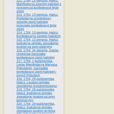
312. 1764, 13 sierpnia, Halicz.
Manifestacya szlachty halickiej z
recesem od konfederacyi tejże
ziemi
313. 1764, 13 sierpnia, Halicz.
Protestacya urzędników i
szlachty ziemi halickiej
przeciwko konfederacyi tejże
ziemi
314. 1764, 13 sierpnia, Halicz.
Konfederacya ziemian halickich
315. 1764, 13 sierpnia, Halicz.
Instrukcya sejmiku ziemskiego
posłom na sejm elekcyjny
316. 1764, 24 sierpnia, Żuków.
Uniwersał marszałka
konfederacyi ziemi halickiej
317. 1764, 1 października,
Lwów. Manifestacya Maryana
Potockiego, marszałka
konfederacyi ziemi halickiej i
innych Potockich
318. 1764, 29 października,
Halicz. Laudum sejmiku
ziemskiego przedsejmowego
319. 1764, 29 października,
Halicz. Instrukcya sejmiku
ziemskiego posłom na sejm
koronacyjny
320. 1764, 29 października,
Halicz. Instrukcya sejmiku
ziemskiego posłom do króla