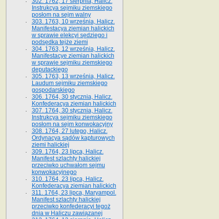
302. 1762, 17 sierpnia, Halicz.
Instrukcya sejmiku ziemskiego
posłom na sejm walny
303. 1763, 10 września, Halicz.
Manifestacya ziemian halickich
w sprawie elekcyi sędziego i
podsędka tejże ziemi
304. 1763, 12 września, Halicz.
Manifestacye ziemian halickich
w sprawie sejmiku ziemskiego
deputackiego
305. 1763, 13 września, Halicz.
Laudum sejmiku ziemskiego
gospodarskiego
306. 1764, 30 stycznia, Halicz.
Konfederacya ziemian halickich
307. 1764, 30 stycznia, Halicz.
Instrukcya sejmiku ziemskiego
posłom na sejm konwokacyjny
308. 1764, 27 lutego, Halicz.
Ordynacya sądów kapturowych
ziemi halickiej
309. 1764, 23 lipca, Halicz.
Manifest szlachty halickiej
przeciwko uchwałom sejmu
konwokacyjnego
310. 1764, 23 lipca, Halicz.
Konfederacya ziemian halickich
311. 1764, 23 lipca, Maryampol.
Manifest szlachty halickiej
przeciwko konfederacyi tegoż
dnia w Haliczu zawiązanej