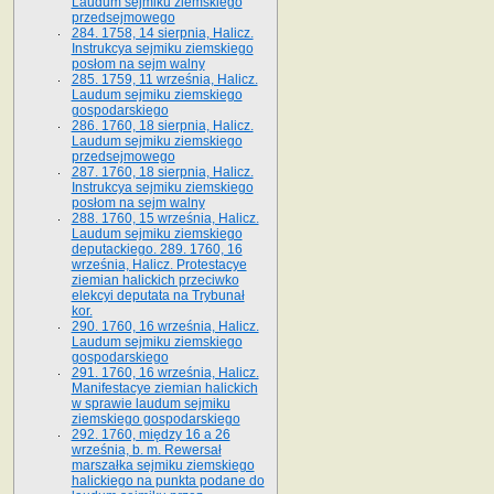
Laudum sejmiku ziemskiego
przedsejmowego
284. 1758, 14 sierpnia, Halicz.
Instrukcya sejmiku ziemskiego
posłom na sejm walny
285. 1759, 11 września, Halicz.
Laudum sejmiku ziemskiego
gospodarskiego
286. 1760, 18 sierpnia, Halicz.
Laudum sejmiku ziemskiego
przedsejmowego
287. 1760, 18 sierpnia, Halicz.
Instrukcya sejmiku ziemskiego
posłom na sejm walny
288. 1760, 15 września, Halicz.
Laudum sejmiku ziemskiego
deputackiego. 289. 1760, 16
września, Halicz. Protestacye
ziemian halickich przeciwko
elekcyi deputata na Trybunał
kor.
290. 1760, 16 września, Halicz.
Laudum sejmiku ziemskiego
gospodarskiego
291. 1760, 16 września, Halicz.
Manifestacye ziemian halickich
w sprawie laudum sejmiku
ziemskiego gospodarskiego
292. 1760, między 16 a 26
września, b. m. Rewersał
marszałka sejmiku ziemskiego
halickiego na punkta podane do