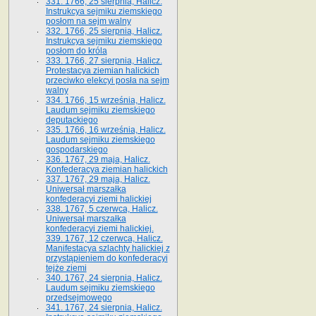
331. 1766, 25 sierpnia, Halicz.
Instrukcya sejmiku ziemskiego
posłom na sejm walny
332. 1766, 25 sierpnia, Halicz.
Instrukcya sejmiku ziemskiego
posłom do króla
333. 1766, 27 sierpnia, Halicz.
Protestacya ziemian halickich
przeciwko elekcyi posła na sejm
walny
334. 1766, 15 września, Halicz.
Laudum sejmiku ziemskiego
deputackiego
335. 1766, 16 września, Halicz.
Laudum sejmiku ziemskiego
gospodarskiego
336. 1767, 29 maja, Halicz.
Konfederacya ziemian halickich
337. 1767, 29 maja, Halicz.
Uniwersał marszałka
konfederacyi ziemi halickiej
338. 1767, 5 czerwca, Halicz.
Uniwersał marszałka
konfederacyi ziemi halickiej.
339. 1767, 12 czerwca, Halicz.
Manifestacya szlachty halickiej z
przystąpieniem do konfederacyi
tejże ziemi
340. 1767, 24 sierpnia, Halicz.
Laudum sejmiku ziemskiego
przedsejmowego
341. 1767, 24 sierpnia, Halicz.