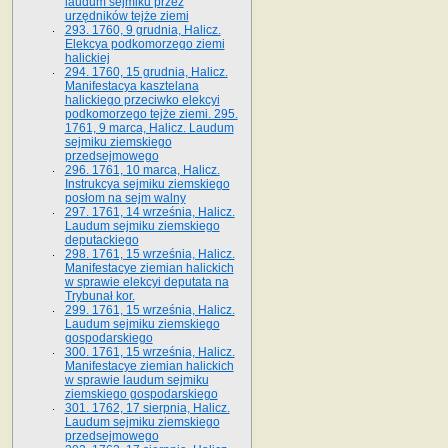
laudum sejmiku przez
urzędników tejże ziemi
293. 1760, 9 grudnia, Halicz.
Elekcya podkomorzego ziemi
halickiej
294. 1760, 15 grudnia, Halicz.
Manifestacya kasztelana
halickiego przeciwko elekcyi
podkomorzego tejże ziemi. 295.
1761, 9 marca, Halicz. Laudum
sejmiku ziemskiego
przedsejmowego
296. 1761, 10 marca, Halicz.
Instrukcya sejmiku ziemskiego
posłom na sejm walny
297. 1761, 14 września, Halicz.
Laudum sejmiku ziemskiego
deputackiego
298. 1761, 15 września, Halicz.
Manifestacye ziemian halickich
w sprawie elekcyi deputata na
Trybunał kor.
299. 1761, 15 września, Halicz.
Laudum sejmiku ziemskiego
gospodarskiego
300. 1761, 15 września, Halicz.
Manifestacye ziemian halickich
w sprawie laudum sejmiku
ziemskiego gospodarskiego
301. 1762, 17 sierpnia, Halicz.
Laudum sejmiku ziemskiego
przedsejmowego