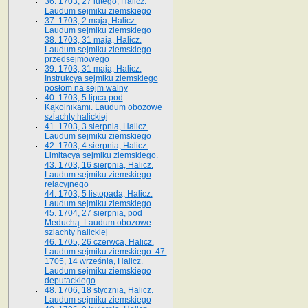
36. 1703, 27 lutego, Halicz.
Laudum sejmiku ziemskiego
37. 1703, 2 maja, Halicz.
Laudum sejmiku ziemskiego
38. 1703, 31 maja, Halicz.
Laudum sejmiku ziemskiego
przedsejmowego
39. 1703, 31 maja, Halicz.
Instrukcya sejmiku ziemskiego
posłom na sejm walny
40. 1703, 5 lipca pod
Kąkolnikami. Laudum obozowe
szlachty halickiej
41­. 1703, 3 sierpnia, Halicz.
Laudum sejmiku ziemskiego
42. 1703, 4 sierpnia, Halicz.
Limitacya sejmiku ziemskiego.
43. 1703, 16 sierpnia, Halicz.
Laudum sejmiku ziemskiego
relacyjnego
44. 1703, 5 listopada, Halicz.
Laudum sejmiku ziemskiego
45. 1704, 27 sierpnia, pod
Meduchą. Laudum obozowe
szlachty halickiej
46. 1705, 26 czerwca, Halicz.
Laudum sejmiku ziemskiego. 47.
1705, 14 września, Halicz.
Laudum sejmiku ziemskiego
deputackiego
48. 1706, 18 stycznia, Halicz.
Laudum sejmiku ziemskiego