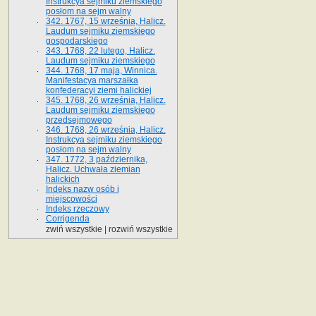
Instrukcya sejmiku ziemskiego
posłom na sejm walny
342. 1767, 15 września, Halicz.
Laudum sejmiku ziemskiego
gospodarskiego
343. 1768, 22 lutego, Halicz.
Laudum sejmiku ziemskiego
344. 1768, 17 maja, Winnica.
Manifestacya marszałka
konfederacyi ziemi halickiej
345. 1768, 26 września, Halicz.
Laudum sejmiku ziemskiego
przedsejmowego
346. 1768, 26 września, Halicz.
Instrukcya sejmiku ziemskiego
posłom na sejm walny
347. 1772, 3 października,
Halicz. Uchwała ziemian
halickich
Indeks nazw osób i
miejscowości
Indeks rzeczowy
Corrigenda
zwiń wszystkie
|
rozwiń wszystkie