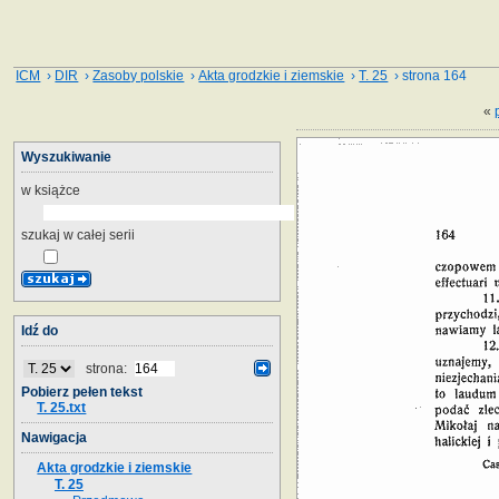
ICM
›
DIR
›
Zasoby polskie
›
Akta grodzkie i ziemskie
›
T. 25
› strona 164
«
Wyszukiwanie
w książce
szukaj w całej serii
Idź do
strona:
Pobierz pełen tekst
T. 25.txt
Nawigacja
Akta grodzkie i ziemskie
T. 25