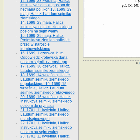
12. 1699, 28 kwietnia, Halicz.
Instrukcya sejmiku posłom do
hetmana pol. kor. 13. 1699, 29
maja, Halicz. Laudum sejmiku
ziemskiego
14. 1699, 29 maja, Halicz.
Instrukcya sejmiku ziemskiego
posłom na sejm walny
15. 1699, 29 maja, Halicz.
Protestacya ziemian halickich
przeciw staroście
trembowelskiemu
16. 1699, 1 czerwca, b. m.
Odpowiedź królewska dana
posłom sejmiku ziemskiego
«
17. 1699, 30 czerwca, Halicz.
Laudum sejmiku ziemskiego
18. 1699, 14 września, Halicz.
Laudum sejmiku ziemskiego
deputackiego. 19. 1699, 15
września, Halicz. Laudum
sejmiku ziemskiego relacyjnego
20. 1699, 15 września, Halicz.
Instrukcya sejmiku ziemskiego
posłom do prymasa
21. 1701, 11 kwietnia, Halicz.
Laudum sejmiku ziemskiego
przedsejmowego
22. 1701, 11 kwietnia, Halicz.
Instrukcya sejmiku ziemskiego
posłom na sejm walny
23. 1701, 11 kwietnia, Halicz.