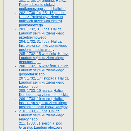
201. 1730, 14 grudnia, Halicz.
Poświadczenie elekcyi
podkomorzego ziemi halickiej
202. 1730, 14, 15 i 16 grudnia,
Halicz. Protestacye ziemian
halickich przeciwko elekcyi
podkomorzego
203. 1732, 31 lipca, Halicz.
Laudum sejmiku ziemskiego
przedsejmowego
204. 1732, 31 lipca, Halicz.
Instrukcya sejmiku ziemskiego
posłom na sejm walny
205. 1732, 15 września, Halicz.
Laudum sejmiku ziemskiego
deputackiego
206. 1732, 16 września, Halicz.
Laudum sejmiku ziemskiego
gospodarskiego
207. 1732, 17 listopada, Halicz.
Laudum sejmiku ziemskiego
relacyjnego
208. 1733, 10 marca, Halicz.
Konfederacya ziemian halickich­
209. 1733, 10 marca, Halicz.
Instrukcya sejmiku ziemskiego
posłom na sejm konwokacyjny
210. 1733, 7 lipca, Halicz.
Laudum sejmiku ziemskiego
relacyjnego
211. 1733, 31 sierpnia, pod
Gruszką. Laudum obozowe