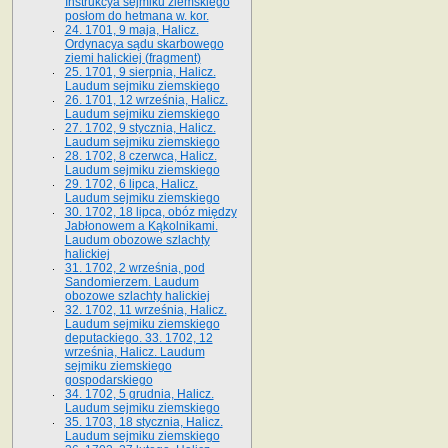
Instrukcya sejmiku ziemskiego
posłom do hetmana w. kor.
24. 1701, 9 maja, Halicz.
Ordynacya sądu skarbowego
ziemi halickiej (fragment)
25. 1701, 9 sierpnia, Halicz.
Laudum sejmiku ziemskiego
26. 1701, 12 września, Halicz.
Laudum sejmiku ziemskiego
27. 1702, 9 stycznia, Halicz.
Laudum sejmiku ziemskiego
28. 1702, 8 czerwca, Halicz.
Laudum sejmiku ziemskiego
29. 1702, 6 lipca, Halicz.
Laudum sejmiku ziemskiego
30. 1702, 18 lipca, obóz między
Jabłonowem a Kąkolnikami.
Laudum obozowe szlachty
halickiej
31. 1702, 2 września, pod
Sandomierzem. Laudum
obozowe szlachty halickiej
32. 1702, 11 września, Halicz.
Laudum sejmiku ziemskiego
deputackiego. 33. 1702, 12
września, Halicz. Laudum
sejmiku ziemskiego
gospodarskiego
34. 1702, 5 grudnia, Halicz.
Laudum sejmiku ziemskiego
35. 1703, 18 stycznia, Halicz.
Laudum sejmiku ziemskiego