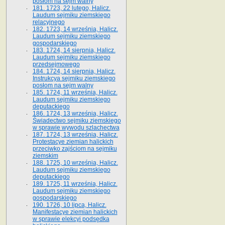
posłom na sejm walny
181. 1723, 22 lutego, Halicz.
Laudum sejmiku ziemskiego
relacyjnego
182. 1723, 14 września, Halicz.
Laudum sejmiku ziemskiego
gospodarskiego
183. 1724, 14 sierpnia, Halicz.
Laudum sejmiku ziemskiego
przedsejmowego
184. 1724, 14 sierpnia, Halicz.
Instrukcya sejmiku ziemskiego
posłom na sejm walny
185. 1724, 11 września, Halicz.
Laudum sejmiku ziemskiego
deputackiego
186. 1724, 13 września, Halicz.
Świadectwo sejmiku ziemskiego
w sprawie wywodu szlachectwa
187. 1724, 13 września, Halicz.
Protestacye ziemian halickich
przeciwko zajściom na sejmiku
ziemskim
188. 1725, 10 września, Halicz.
Laudum sejmiku ziemskiego
deputackiego
189. 1725, 11 września, Halicz.
Laudum sejmiku ziemskiego
gospodarskiego
190. 1726, 10 lipca, Halicz.
Manifestacye ziemian halickich
w sprawie elekcyi podsędka