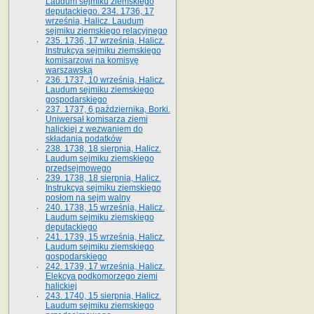
Laudum sejmiku ziemskiego
deputackiego. 234. 1736, 17
września, Halicz. Laudum
sejmiku ziemskiego relacyjnego
235. 1736, 17 września, Halicz.
Instrukcya sejmiku ziemskiego
komisarzowi na komisyę
warszawską
236. 1737, 10 września, Halicz.
Laudum sejmiku ziemskiego
gospodarskiego
237. 1737, 6 października, Borki.
Uniwersał komisarza ziemi
halickiej z wezwaniem do
składania podatków
238. 1738, 18 sierpnia, Halicz.
Laudum sejmiku ziemskiego
przedsejmowego
239. 1738, 18 sierpnia, Halicz.
Instrukcya sejmiku ziemskiego
posłom na sejm walny
240. 1738, 15 września, Halicz.
Laudum sejmiku ziemskiego
deputackiego
241. 1739, 15 września, Halicz.
Laudum sejmiku ziemskiego
gospodarskiego
242. 1739, 17 września, Halicz.
Elekcya podkomorzego ziemi
halickiej
243. 1740, 15 sierpnia, Halicz.
Laudum sejmiku ziemskiego