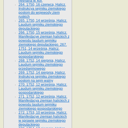
hetmana w. kor.
264. 1750, 16 czerwca, Halicz.
Instrukcya sejmiku ziemskiego
posłom do wojewody ziem
ruskich
265. 1750, 14 września, Halicz.
Laudum sejmiku ziemskiego
deputackiego
266. 1750, 15 września, Halicz.
Manifestacye ziemian halickich z
powodu laudum sejmiku
ziemskiego deputackiego. 267.
1751, 14 września, Halicz.
Laudum sejmiku ziemskiego
gospodarskiego
268. 1752, 14 sierpnia, Halicz.
Laudum sejmiku ziemskiego
przedsejmowego
269. 1752, 14 sierpnia, Halicz.
Instrukcya sejmiku ziemskiego
posłom na sejm walny
270. 1752, 12 września, Halicz.
Laudum sejmiku ziemskiego
gospodarskiego
271. 1752, 12 września, Halicz.
Manifestacya ziemian halickich z
powodu laudum sejmiku
ziemskiego gospodarskiego
272. 1753, 10 września, Halicz.
Manifestacye ziemian halickich
w sprawie sejmiku ziemskiego
deputackiego