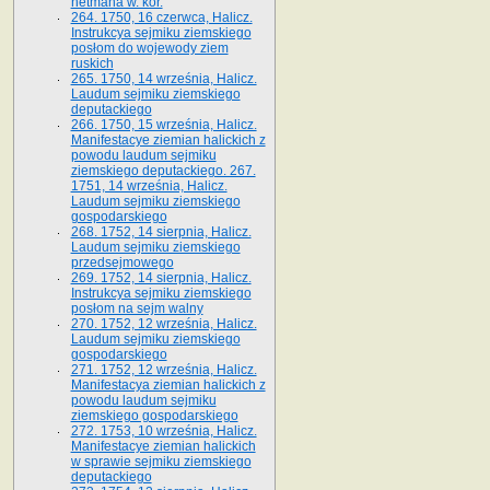
hetmana w. kor.
264. 1750, 16 czerwca, Halicz.
Instrukcya sejmiku ziemskiego
posłom do wojewody ziem
ruskich
265. 1750, 14 września, Halicz.
Laudum sejmiku ziemskiego
deputackiego
266. 1750, 15 września, Halicz.
Manifestacye ziemian halickich z
powodu laudum sejmiku
ziemskiego deputackiego. 267.
1751, 14 września, Halicz.
Laudum sejmiku ziemskiego
gospodarskiego
268. 1752, 14 sierpnia, Halicz.
Laudum sejmiku ziemskiego
przedsejmowego
269. 1752, 14 sierpnia, Halicz.
Instrukcya sejmiku ziemskiego
posłom na sejm walny
270. 1752, 12 września, Halicz.
Laudum sejmiku ziemskiego
gospodarskiego
271. 1752, 12 września, Halicz.
Manifestacya ziemian halickich z
powodu laudum sejmiku
ziemskiego gospodarskiego
272. 1753, 10 września, Halicz.
Manifestacye ziemian halickich
w sprawie sejmiku ziemskiego
deputackiego