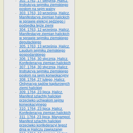
302. 1762, 17 sierpnia, Halicz.
Instrukcya sejmiku ziemskiego
posłom na sejm walny
303. 1763, 10 września, Halicz.
Manifestacya ziemian halickich
w sprawie elekcyi sędziego i
podsędka tejże ziemi
304. 1763, 12 września, Halicz.
Manifestacye ziemian halickich
w sprawie sejmiku ziemskiego
deputackiego
305. 1763, 13 września, Halicz.
Laudum sejmiku ziemskiego
gospodarskiego
306. 1764, 30 stycznia, Halicz.
Konfederacya ziemian halickich
307. 1764, 30 stycznia, Halicz.
Instrukcya sejmiku ziemskiego
posłom na sejm konwokacyjny
308. 1764, 27 lutego, Halicz.
Ordynacya sądów kapturowych
ziemi halickiej
309. 1764, 23 lipca, Halicz.
Manifest szlachty halickiej
przeciwko uchwałom sejmu
konwokacyjnego
310. 1764, 23 lipca, Halicz.
Konfederacya ziemian halickich
311. 1764, 23 lipca, Maryampol.
Manifest szlachty halickiej
przeciwko konfederacyi tegoż
dnia w Haliczu zawiązanej