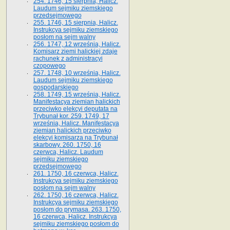
254. 1746, 15 sierpnia, Halicz.
Laudum sejmiku ziemskiego
przedsejmowego
255. 1746, 15 sierpnia, Halicz.
Instrukcya sejmiku ziemskiego
posłom na sejm walny
256. 1747, 12 września, Halicz.
Komisarz ziemi halickiej zdaje
rachunek z administracyi
czopowego
257. 1748, 10 września, Halicz.
Laudum sejmiku ziemskiego
gospodarskiego
258. 1749, 15 września, Halicz.
Manifestacya ziemian halickich
przeciwko elekcyi deputata na
Trybunał kor. 259. 1749, 17
września, Halicz. Manifestacya
ziemian halickich przeciwko
elekcyi komisarza na Trybunał
skarbowy. 260. 1750, 16
czerwca, Halicz. Laudum
sejmiku ziemskiego
przedsejmowego
261. 1750, 16 czerwca, Halicz.
Instrukcya sejmiku ziemskiego
posłom na sejm walny
262. 1750, 16 czerwca, Halicz.
Instrukcya sejmiku ziemskiego
posłom do prymasa. 263. 1750,
16 czerwca, Halicz. Instrukcya
sejmiku ziemskiego posłom do