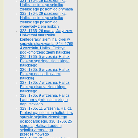
321. 1764, 29 października,
Halicz. Instrukcya sejmiku
ziemskiego posłom do prymasa
322. 1764, 29 października,
Halicz. Instrukcya sejmiku
ziemskiego posłom do
wojewody ziem ruskich
323. 1765, 26 marca, Jaryszów.
Uniwersał marszałka
konfederacyi ziemi halickiej w
sprawie okazowania. 324. 1765,
4 września, Halicz. Elekcya
podkomorzego ziemi halickiej
325. 1765, 5 września, Halicz.
Elekcya sędziego ziemskiego
halickiego
326. 1765, 6 września, Halicz.
Elekcya podsędka ziemi
halickiej
327. 1765, 7 września, Halicz.
Elekcya pisarza ziemskiego
halickiego
328. 1765, 9 września, Halicz.
Laudum sejmiku ziemskiego
deputackiego
329. 1765, 11 września, Halicz.
Protestacya ziemian halickich w
sprawie sejmiku ziemskiego
gospodarskiego. 330. 1766, 25
sierpnia, Halicz. Laudum
sejmiku ziemskiego
przedsejmowego