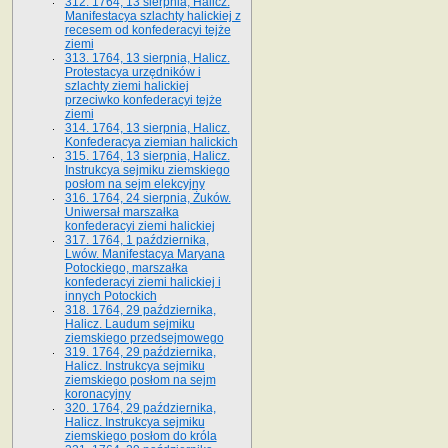
312. 1764, 13 sierpnia, Halicz.
Manifestacya szlachty halickiej z
recesem od konfederacyi tejże
ziemi
313. 1764, 13 sierpnia, Halicz.
Protestacya urzędników i
szlachty ziemi halickiej
przeciwko konfederacyi tejże
ziemi
314. 1764, 13 sierpnia, Halicz.
Konfederacya ziemian halickich
315. 1764, 13 sierpnia, Halicz.
Instrukcya sejmiku ziemskiego
posłom na sejm elekcyjny
316. 1764, 24 sierpnia, Żuków.
Uniwersał marszałka
konfederacyi ziemi halickiej
317. 1764, 1 października,
Lwów. Manifestacya Maryana
Potockiego, marszałka
konfederacyi ziemi halickiej i
innych Potockich
318. 1764, 29 października,
Halicz. Laudum sejmiku
ziemskiego przedsejmowego
319. 1764, 29 października,
Halicz. Instrukcya sejmiku
ziemskiego posłom na sejm
koronacyjny
320. 1764, 29 października,
Halicz. Instrukcya sejmiku
ziemskiego posłom do króla