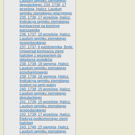
Laudum sejmiku ziemskiego
deputackiego. 234. 1736, 17
września, Halicz. Laudum
sejmiku ziemskiego relacyjnego
235. 1736, 17 września, Halicz.
Instrukcya sejmiku ziemskiego
komisarzowi na komisyę
warszawską
236. 1737, 10 września, Halicz.
Laudum sejmiku ziemskiego
gospodarskiego
237. 1737, 6 października, Borki.
Uniwersał komisarza ziemi
halickiej z wezwaniem do
składania podatków
238. 1738, 18 sierpnia, Halicz.
Laudum sejmiku ziemskiego
przedsejmowego
239. 1738, 18 sierpnia, Halicz.
Instrukcya sejmiku ziemskiego
posłom na sejm walny
240. 1738, 15 września, Halicz.
Laudum sejmiku ziemskiego
deputackiego
241. 1739, 15 września, Halicz.
Laudum sejmiku ziemskiego
gospodarskiego
242. 1739, 17 września, Halicz.
Elekcya podkomorzego ziemi
halickiej
243. 1740, 15 sierpnia, Halicz.
Laudum sejmiku ziemskiego