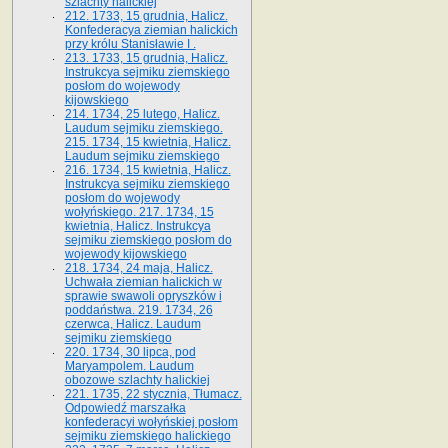
szlachty halickiej
212. 1733, 15 grudnia, Halicz.
Konfederacya ziemian halickich
przy królu Stanisławie I .
213. 1733, 15 grudnia, Halicz.
Instrukcya sejmiku ziemskiego
posłom do wojewody
kijowskiego
214. 1734, 25 lutego, Halicz.
Laudum sejmiku ziemskiego.
215. 1734, 15 kwietnia, Halicz.
Laudum sejmiku ziemskiego
216. 1734, 15 kwietnia, Halicz.
Instrukcya sejmiku ziemskiego
posłom do wojewody
wołyńskiego. 217. 1734, 15
kwietnia, Halicz. Instrukcya
sejmiku ziemskiego posłom do
wojewody kijowskiego
218. 1734, 24 maja, Halicz.
Uchwała ziemian halickich w
sprawie swawoli opryszków i
poddaństwa. 219. 1734, 26
czerwca, Halicz. Laudum
sejmiku ziemskiego
220. 1734, 30 lipca, pod
Maryampolem. Laudum
obozowe szlachty halickiej
221. 1735, 22 stycznia, Tłumacz.
Odpowiedź marszałka
konfederacyi wołyńskiej posłom
sejmiku ziemskiego halickiego