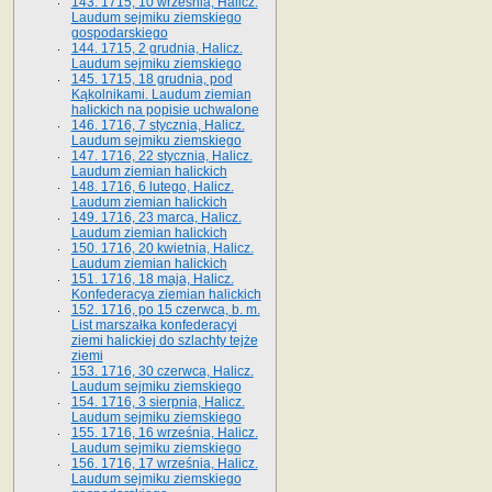
143. 1715, 10 września, Halicz.
Laudum sejmiku ziemskiego
gospodarskiego
144. 1715, 2 grudnia, Halicz.
Laudum sejmiku ziemskiego
145. 1715, 18 grudnia, pod
Kąkolnikami. Laudum ziemian
halickich na popisie uchwalone
146. 1716, 7 stycznia, Halicz.
Laudum sejmiku ziemskiego
147. 1716, 22 stycznia, Halicz.
Laudum ziemian halickich
148. 1716, 6 lutego, Halicz.
Laudum ziemian halickich
149. 1716, 23 marca, Halicz.
Laudum ziemian halickich
150. 1716, 20 kwietnia, Halicz.
Laudum ziemian halickich
151. 1716, 18 maja, Halicz.
Konfederacya ziemian halickich
152. 1716, po 15 czerwca, b. m.
List marszałka konfederacyi
ziemi halickiej do szlachty tejże
ziemi
153. 1716, 30 czerwca, Halicz.
Laudum sejmiku ziemskiego
154. 1716, 3 sierpnia, Halicz.
Laudum sejmiku ziemskiego
155. 1716, 16 września, Halicz.
Laudum sejmiku ziemskiego
156. 1716, 17 września, Halicz.
Laudum sejmiku ziemskiego