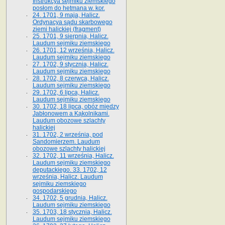
Instrukcya sejmiku ziemskiego
posłom do hetmana w. kor.
24. 1701, 9 maja, Halicz.
Ordynacya sądu skarbowego
ziemi halickiej (fragment)
25. 1701, 9 sierpnia, Halicz.
Laudum sejmiku ziemskiego
26. 1701, 12 września, Halicz.
Laudum sejmiku ziemskiego
27. 1702, 9 stycznia, Halicz.
Laudum sejmiku ziemskiego
28. 1702, 8 czerwca, Halicz.
Laudum sejmiku ziemskiego
29. 1702, 6 lipca, Halicz.
Laudum sejmiku ziemskiego
30. 1702, 18 lipca, obóz między
Jabłonowem a Kąkolnikami.
Laudum obozowe szlachty
halickiej
31. 1702, 2 września, pod
Sandomierzem. Laudum
obozowe szlachty halickiej
32. 1702, 11 września, Halicz.
Laudum sejmiku ziemskiego
deputackiego. 33. 1702, 12
września, Halicz. Laudum
sejmiku ziemskiego
gospodarskiego
34. 1702, 5 grudnia, Halicz.
Laudum sejmiku ziemskiego
35. 1703, 18 stycznia, Halicz.
Laudum sejmiku ziemskiego