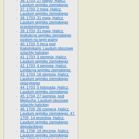
36. 1703, 27 lutego, Halicz.
Laudum sejmiku ziemskiego
37. 1703, 2 maja, Halicz.
Laudum sejmiku ziemskiego
38. 1703, 31 maja, Halicz.
Laudum sejmiku ziemskiego
przedsejmowego
39. 1703, 31 maja, Halicz.
Instrukcya sejmiku ziemskiego
posłom na sejm walny
40. 1703, 5 lipca pod
Kąkolnikami. Laudum obozowe
szlachty halickiej
41­. 1703, 3 sierpnia, Halicz.
Laudum sejmiku ziemskiego
42. 1703, 4 sierpnia, Halicz.
Limitacya sejmiku ziemskiego.
43. 1703, 16 sierpnia, Halicz.
Laudum sejmiku ziemskiego
relacyjnego
44. 1703, 5 listopada, Halicz.
Laudum sejmiku ziemskiego
45. 1704, 27 sierpnia, pod
Meduchą. Laudum obozowe
szlachty halickiej
46. 1705, 26 czerwca, Halicz.
Laudum sejmiku ziemskiego. 47.
1705, 14 września, Halicz.
Laudum sejmiku ziemskiego
deputackiego
48. 1706, 18 stycznia, Halicz.
Laudum sejmiku ziemskiego