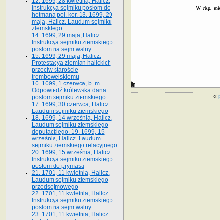
12. 1699, 28 kwietnia, Halicz.
Instrukcya sejmiku posłom do
hetmana pol. kor. 13. 1699, 29
maja, Halicz. Laudum sejmiku
ziemskiego
14. 1699, 29 maja, Halicz.
Instrukcya sejmiku ziemskiego
posłom na sejm walny
15. 1699, 29 maja, Halicz.
Protestacya ziemian halickich
przeciw staroście
trembowelskiemu
16. 1699, 1 czerwca, b. m.
Odpowiedź królewska dana
«
posłom sejmiku ziemskiego
17. 1699, 30 czerwca, Halicz.
Laudum sejmiku ziemskiego
18. 1699, 14 września, Halicz.
Laudum sejmiku ziemskiego
deputackiego. 19. 1699, 15
września, Halicz. Laudum
sejmiku ziemskiego relacyjnego
20. 1699, 15 września, Halicz.
Instrukcya sejmiku ziemskiego
posłom do prymasa
21. 1701, 11 kwietnia, Halicz.
Laudum sejmiku ziemskiego
przedsejmowego
22. 1701, 11 kwietnia, Halicz.
Instrukcya sejmiku ziemskiego
posłom na sejm walny
23. 1701, 11 kwietnia, Halicz.