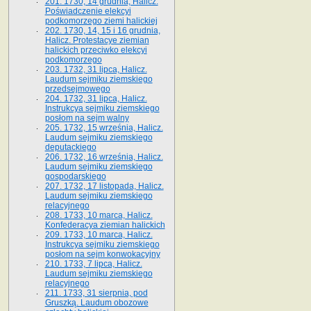
201. 1730, 14 grudnia, Halicz.
Poświadczenie elekcyi
podkomorzego ziemi halickiej
202. 1730, 14, 15 i 16 grudnia,
Halicz. Protestacye ziemian
halickich przeciwko elekcyi
podkomorzego
203. 1732, 31 lipca, Halicz.
Laudum sejmiku ziemskiego
przedsejmowego
204. 1732, 31 lipca, Halicz.
Instrukcya sejmiku ziemskiego
posłom na sejm walny
205. 1732, 15 września, Halicz.
Laudum sejmiku ziemskiego
deputackiego
206. 1732, 16 września, Halicz.
Laudum sejmiku ziemskiego
gospodarskiego
207. 1732, 17 listopada, Halicz.
Laudum sejmiku ziemskiego
relacyjnego
208. 1733, 10 marca, Halicz.
Konfederacya ziemian halickich­
209. 1733, 10 marca, Halicz.
Instrukcya sejmiku ziemskiego
posłom na sejm konwokacyjny
210. 1733, 7 lipca, Halicz.
Laudum sejmiku ziemskiego
relacyjnego
211. 1733, 31 sierpnia, pod
Gruszką. Laudum obozowe