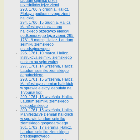
laudum sejmiku przez
urzędników tejże ziemi
293. 1760, 9 grudnia, Halicz.
Elekcya podkomorzego ziemi
halickiej
294. 1760, 15 grudnia, Halicz.
Manifestacya kasztelana
halickiego przeciwko elekcyi
podkomorzego tejże ziemi. 295.
1761, 9 marca, Halicz. Laudum
sejmiku ziemskiego
przedsejmowego
296. 1761, 10 marca, Halicz.
Instrukcya sejmiku ziemskiego
posłom na sejm walny
297. 1761, 14 września, Halicz.
Laudum sejmiku ziemskiego
deputackiego
298. 1761, 15 września, Halicz.
Manifestacye ziemian halickich
w sprawie elekcyi deputata na
Trybunał kor.
299. 1761, 15 września, Halicz.
Laudum sejmiku ziemskiego
gospodarskiego
300. 1761, 15 września, Halicz.
Manifestacye ziemian halickich
w sprawie laudum sejmiku
ziemskiego gospodarskiego
301. 1762, 17 sierpnia, Halicz.
Laudum sejmiku ziemskiego
przedsejmowego