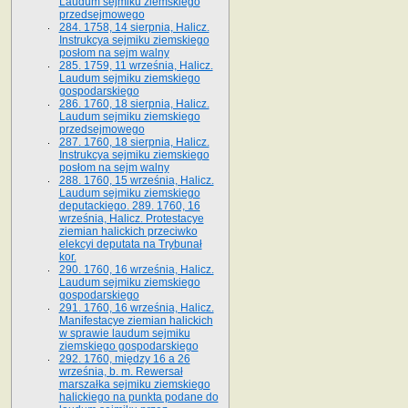
Laudum sejmiku ziemskiego
przedsejmowego
284. 1758, 14 sierpnia, Halicz.
Instrukcya sejmiku ziemskiego
posłom na sejm walny
285. 1759, 11 września, Halicz.
Laudum sejmiku ziemskiego
gospodarskiego
286. 1760, 18 sierpnia, Halicz.
Laudum sejmiku ziemskiego
przedsejmowego
287. 1760, 18 sierpnia, Halicz.
Instrukcya sejmiku ziemskiego
posłom na sejm walny
288. 1760, 15 września, Halicz.
Laudum sejmiku ziemskiego
deputackiego. 289. 1760, 16
września, Halicz. Protestacye
ziemian halickich przeciwko
elekcyi deputata na Trybunał
kor.
290. 1760, 16 września, Halicz.
Laudum sejmiku ziemskiego
gospodarskiego
291. 1760, 16 września, Halicz.
Manifestacye ziemian halickich
w sprawie laudum sejmiku
ziemskiego gospodarskiego
292. 1760, między 16 a 26
września, b. m. Rewersał
marszałka sejmiku ziemskiego
halickiego na punkta podane do