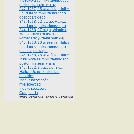
Instrukcya sejmiku ziemskiego
posłom na sejm walny
342. 1767, 15 września, Halicz.
Laudum sejmiku ziemskiego
gospodarskiego
343. 1768, 22 lutego, Halicz.
Laudum sejmiku ziemskiego
344. 1768, 17 maja, Winnica.
Manifestacya marszałka
konfederacyi ziemi halickiej
345. 1768, 26 września, Halicz.
Laudum sejmiku ziemskiego
przedsejmowego
346. 1768, 26 września, Halicz.
Instrukcya sejmiku ziemskiego
posłom na sejm walny
347. 1772, 3 października,
Halicz. Uchwała ziemian
halickich
Indeks nazw osób i
miejscowości
Indeks rzeczowy
Corrigenda
zwiń wszystkie
|
rozwiń wszystkie