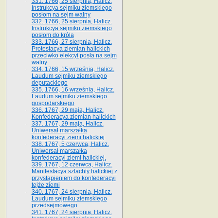
331. 1766, 25 sierpnia, Halicz.
Instrukcya sejmiku ziemskiego
posłom na sejm walny
332. 1766, 25 sierpnia, Halicz.
Instrukcya sejmiku ziemskiego
posłom do króla
333. 1766, 27 sierpnia, Halicz.
Protestacya ziemian halickich
przeciwko elekcyi posła na sejm
walny
334. 1766, 15 września, Halicz.
Laudum sejmiku ziemskiego
deputackiego
335. 1766, 16 września, Halicz.
Laudum sejmiku ziemskiego
gospodarskiego
336. 1767, 29 maja, Halicz.
Konfederacya ziemian halickich
337. 1767, 29 maja, Halicz.
Uniwersał marszałka
konfederacyi ziemi halickiej
338. 1767, 5 czerwca, Halicz.
Uniwersał marszałka
konfederacyi ziemi halickiej.
339. 1767, 12 czerwca, Halicz.
Manifestacya szlachty halickiej z
przystąpieniem do konfederacyi
tejże ziemi
340. 1767, 24 sierpnia, Halicz.
Laudum sejmiku ziemskiego
przedsejmowego
341. 1767, 24 sierpnia, Halicz.