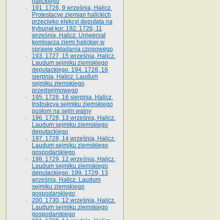
halickiego
191. 1726, 9 września, Halicz.
Protestacye ziemian halickich
przeciwko elekcyi deputata na
trybunał kor. 192. 1726, 11
września, Halicz. Uniwersał
komisarza ziemi halickiej w
sprawie składania czopowego
193. 1727, 15 września, Halicz.
Laudum sejmiku ziemskiego
deputackiego. 194. 1728, 16
sierpnia, Halicz. Laudum
sejmiku ziemskiego
przedsejmowego
195. 1728, 16 sierpnia, Halicz.
Instrukcya sejmiku ziemskiego
posłom na sejm walny
196. 1728, 13 września, Halicz.
Laudum sejmiku ziemskiego
deputackiego
197. 1728, 14 września, Halicz.
Laudum sejmiku ziemskiego
gospodarskiego
198. 1729, 12 września, Halicz.
Laudum sejmiku ziemskiego
deputackiego. 199. 1729, 13
września, Halicz. Laudum
sejmiku ziemskiego
gospodarskiego
200. 1730, 12 września, Halicz.
Laudum sejmiku ziemskiego
gospodarskiego