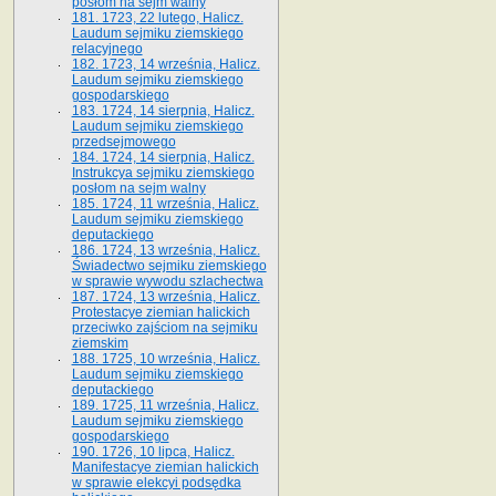
posłom na sejm walny
181. 1723, 22 lutego, Halicz.
Laudum sejmiku ziemskiego
relacyjnego
182. 1723, 14 września, Halicz.
Laudum sejmiku ziemskiego
gospodarskiego
183. 1724, 14 sierpnia, Halicz.
Laudum sejmiku ziemskiego
przedsejmowego
184. 1724, 14 sierpnia, Halicz.
Instrukcya sejmiku ziemskiego
posłom na sejm walny
185. 1724, 11 września, Halicz.
Laudum sejmiku ziemskiego
deputackiego
186. 1724, 13 września, Halicz.
Świadectwo sejmiku ziemskiego
w sprawie wywodu szlachectwa
187. 1724, 13 września, Halicz.
Protestacye ziemian halickich
przeciwko zajściom na sejmiku
ziemskim
188. 1725, 10 września, Halicz.
Laudum sejmiku ziemskiego
deputackiego
189. 1725, 11 września, Halicz.
Laudum sejmiku ziemskiego
gospodarskiego
190. 1726, 10 lipca, Halicz.
Manifestacye ziemian halickich
w sprawie elekcyi podsędka