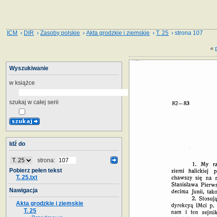
ICM
›
DIR
›
Zasoby polskie
›
Akta grodzkie i ziemskie
›
T. 25
› strona 107
«
Wyszukiwanie
w książce
szukaj w całej serii
Idź do
strona:
Pobierz pełen tekst
T. 25.txt
Nawigacja
Akta grodzkie i ziemskie
T. 25