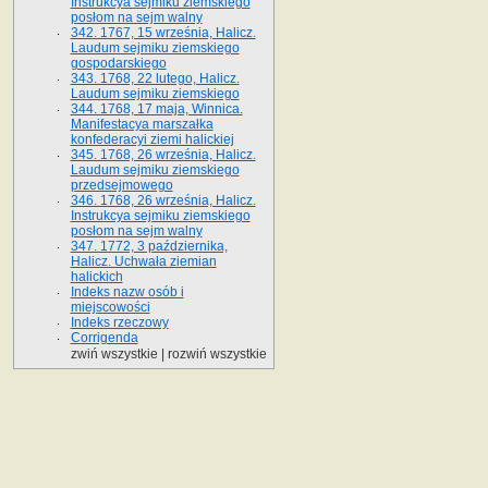
Instrukcya sejmiku ziemskiego
posłom na sejm walny
342. 1767, 15 września, Halicz.
Laudum sejmiku ziemskiego
gospodarskiego
343. 1768, 22 lutego, Halicz.
Laudum sejmiku ziemskiego
344. 1768, 17 maja, Winnica.
Manifestacya marszałka
konfederacyi ziemi halickiej
345. 1768, 26 września, Halicz.
Laudum sejmiku ziemskiego
przedsejmowego
346. 1768, 26 września, Halicz.
Instrukcya sejmiku ziemskiego
posłom na sejm walny
347. 1772, 3 października,
Halicz. Uchwała ziemian
halickich
Indeks nazw osób i
miejscowości
Indeks rzeczowy
Corrigenda
zwiń wszystkie
|
rozwiń wszystkie