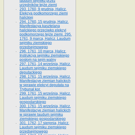
laudum sejmiku przez
urzędników tejże ziemi
293. 1760, 9 grudnia, Halicz.
Elekcya podkomorzego ziemi
halickiej
294. 1760, 15 grudnia, Halicz.
Manifestacya kasztelana
halickiego przeciwko elekcyi
podkomorzego tejże ziemi. 295.
1761, 9 marca, Halicz. Laudum
sejmiku ziemskiego
przedsejmowego
296. 1761, 10 marca, Halicz.
Instrukcya sejmiku ziemskiego
posłom na sejm walny
297. 1761, 14 września, Halicz.
Laudum sejmiku ziemskiego
deputackiego
298. 1761, 15 września, Halicz.
Manifestacye ziemian halickich
w sprawie elekcyi deputata na
Trybunał kor.
299. 1761, 15 września, Halicz.
Laudum sejmiku ziemskiego
gospodarskiego
300. 1761, 15 września, Halicz.
Manifestacye ziemian halickich
w sprawie laudum sejmiku
ziemskiego gospodarskiego
301. 1762, 17 sierpnia, Halicz.
Laudum sejmiku ziemskiego
przedsejmowego