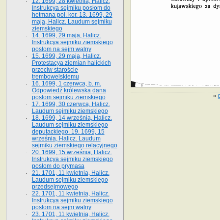
12. 1699, 28 kwietnia, Halicz.
Instrukcya sejmiku posłom do
hetmana pol. kor. 13. 1699, 29
maja, Halicz. Laudum sejmiku
ziemskiego
14. 1699, 29 maja, Halicz.
Instrukcya sejmiku ziemskiego
posłom na sejm walny
15. 1699, 29 maja, Halicz.
Protestacya ziemian halickich
przeciw staroście
trembowelskiemu
16. 1699, 1 czerwca, b. m.
Odpowiedź królewska dana
«
posłom sejmiku ziemskiego
17. 1699, 30 czerwca, Halicz.
Laudum sejmiku ziemskiego
18. 1699, 14 września, Halicz.
Laudum sejmiku ziemskiego
deputackiego. 19. 1699, 15
września, Halicz. Laudum
sejmiku ziemskiego relacyjnego
20. 1699, 15 września, Halicz.
Instrukcya sejmiku ziemskiego
posłom do prymasa
21. 1701, 11 kwietnia, Halicz.
Laudum sejmiku ziemskiego
przedsejmowego
22. 1701, 11 kwietnia, Halicz.
Instrukcya sejmiku ziemskiego
posłom na sejm walny
23. 1701, 11 kwietnia, Halicz.