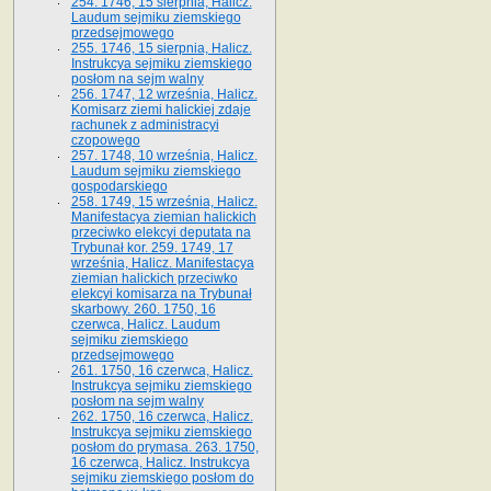
254. 1746, 15 sierpnia, Halicz.
Laudum sejmiku ziemskiego
przedsejmowego
255. 1746, 15 sierpnia, Halicz.
Instrukcya sejmiku ziemskiego
posłom na sejm walny
256. 1747, 12 września, Halicz.
Komisarz ziemi halickiej zdaje
rachunek z administracyi
czopowego
257. 1748, 10 września, Halicz.
Laudum sejmiku ziemskiego
gospodarskiego
258. 1749, 15 września, Halicz.
Manifestacya ziemian halickich
przeciwko elekcyi deputata na
Trybunał kor. 259. 1749, 17
września, Halicz. Manifestacya
ziemian halickich przeciwko
elekcyi komisarza na Trybunał
skarbowy. 260. 1750, 16
czerwca, Halicz. Laudum
sejmiku ziemskiego
przedsejmowego
261. 1750, 16 czerwca, Halicz.
Instrukcya sejmiku ziemskiego
posłom na sejm walny
262. 1750, 16 czerwca, Halicz.
Instrukcya sejmiku ziemskiego
posłom do prymasa. 263. 1750,
16 czerwca, Halicz. Instrukcya
sejmiku ziemskiego posłom do