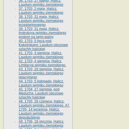
36. 1703, 27 lutego, Halicz.
Laudum sejmiku ziemskiego
37. 1703, 2 maja, Halicz.
Laudum sejmiku ziemskiego
38. 1703, 31 maja, Halicz.
Laudum sejmiku ziemskiego
przedsejmowego
39. 1703, 31 maja, Halicz.
Instrukcya sejmiku ziemskiego
posłom na sejm walny
40. 1703, 5 lipca pod
Kąkolnikami. Laudum obozowe
szlachty halickiej
41­. 1703, 3 sierpnia, Halicz.
Laudum sejmiku ziemskiego
42. 1703, 4 sierpnia, Halicz.
Limitacya sejmiku ziemskiego.
43. 1703, 16 sierpnia, Halicz.
Laudum sejmiku ziemskiego
relacyjnego
44. 1703, 5 listopada, Halicz.
Laudum sejmiku ziemskiego
45. 1704, 27 sierpnia, pod
Meduchą. Laudum obozowe
szlachty halickiej
46. 1705, 26 czerwca, Halicz.
Laudum sejmiku ziemskiego. 47.
1705, 14 września, Halicz.
Laudum sejmiku ziemskiego
deputackiego
48. 1706, 18 stycznia, Halicz.
Laudum sejmiku ziemskiego