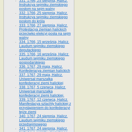
331. 1766, 25 sierpnia, Halicz.
Instrukcya sejmiku ziemskiego
posłom na sejm walny
332. 1766, 25 sierpnia, Halicz.
Instrukcya sejmiku ziemskiego
posłom do króla
333. 1766, 27 sierpnia, Halicz.
Protestacya ziemian halickich
przeciwko elekcyi posła na sejm
walny
334. 1766, 15 września, Halicz.
Laudum sejmiku ziemskiego
deputackiego
335. 1766, 16 września, Halicz.
Laudum sejmiku ziemskiego
gospodarskiego
336. 1767, 29 maja, Halicz.
Konfederacya ziemian halickich
337. 1767, 29 maja, Halicz.
Uniwersał marszałka
konfederacyi ziemi halickiej
338. 1767, 5 czerwca, Halicz.
Uniwersał marszałka
konfederacyi ziemi halickiej.
339. 1767, 12 czerwca, Halicz.
Manifestacya szlachty halickiej z
przystąpieniem do konfederacyi
tejże ziemi
340. 1767, 24 sierpnia, Halicz.
Laudum sejmiku ziemskiego
przedsejmowego
341. 1767, 24 sierpnia, Halicz.