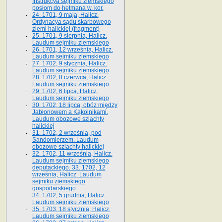
Instrukcya sejmiku ziemskiego
posłom do hetmana w. kor.
24. 1701, 9 maja, Halicz.
Ordynacya sądu skarbowego
ziemi halickiej (fragment)
25. 1701, 9 sierpnia, Halicz.
Laudum sejmiku ziemskiego
26. 1701, 12 września, Halicz.
Laudum sejmiku ziemskiego
27. 1702, 9 stycznia, Halicz.
Laudum sejmiku ziemskiego
28. 1702, 8 czerwca, Halicz.
Laudum sejmiku ziemskiego
29. 1702, 6 lipca, Halicz.
Laudum sejmiku ziemskiego
30. 1702, 18 lipca, obóz między
Jabłonowem a Kąkolnikami.
Laudum obozowe szlachty
halickiej
31. 1702, 2 września, pod
Sandomierzem. Laudum
obozowe szlachty halickiej
32. 1702, 11 września, Halicz.
Laudum sejmiku ziemskiego
deputackiego. 33. 1702, 12
września, Halicz. Laudum
sejmiku ziemskiego
gospodarskiego
34. 1702, 5 grudnia, Halicz.
Laudum sejmiku ziemskiego
35. 1703, 18 stycznia, Halicz.
Laudum sejmiku ziemskiego