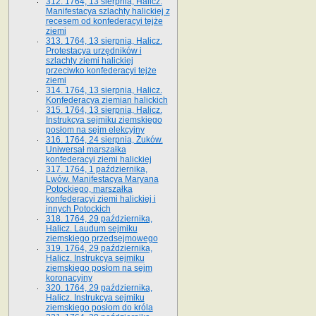
312. 1764, 13 sierpnia, Halicz.
Manifestacya szlachty halickiej z
recesem od konfederacyi tejże
ziemi
313. 1764, 13 sierpnia, Halicz.
Protestacya urzędników i
szlachty ziemi halickiej
przeciwko konfederacyi tejże
ziemi
314. 1764, 13 sierpnia, Halicz.
Konfederacya ziemian halickich
315. 1764, 13 sierpnia, Halicz.
Instrukcya sejmiku ziemskiego
posłom na sejm elekcyjny
316. 1764, 24 sierpnia, Żuków.
Uniwersał marszałka
konfederacyi ziemi halickiej
317. 1764, 1 października,
Lwów. Manifestacya Maryana
Potockiego, marszałka
konfederacyi ziemi halickiej i
innych Potockich
318. 1764, 29 października,
Halicz. Laudum sejmiku
ziemskiego przedsejmowego
319. 1764, 29 października,
Halicz. Instrukcya sejmiku
ziemskiego posłom na sejm
koronacyjny
320. 1764, 29 października,
Halicz. Instrukcya sejmiku
ziemskiego posłom do króla