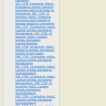
halickiego
191. 1726, 9 września, Halicz.
Protestacye ziemian halickich
przeciwko elekcyi deputata na
trybunał kor. 192. 1726, 11
września, Halicz. Uniwersał
komisarza ziemi halickiej w
sprawie składania czopowego
193. 1727, 15 września, Halicz.
Laudum sejmiku ziemskiego
deputackiego. 194. 1728, 16
sierpnia, Halicz. Laudum
sejmiku ziemskiego
przedsejmowego
195. 1728, 16 sierpnia, Halicz.
Instrukcya sejmiku ziemskiego
posłom na sejm walny
196. 1728, 13 września, Halicz.
Laudum sejmiku ziemskiego
deputackiego
197. 1728, 14 września, Halicz.
Laudum sejmiku ziemskiego
gospodarskiego
198. 1729, 12 września, Halicz.
Laudum sejmiku ziemskiego
deputackiego. 199. 1729, 13
września, Halicz. Laudum
sejmiku ziemskiego
gospodarskiego
200. 1730, 12 września, Halicz.
Laudum sejmiku ziemskiego
gospodarskiego