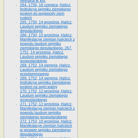
hetmana w. kor.
264. 1750, 16 czerwca, Halicz.
Instrukcya sejmiku ziemskiego
posłom do wojewody ziem
ruskich
265. 1750, 14 września, Halicz.
Laudum sejmiku ziemskiego
deputackiego
266. 1750, 15 września, Halicz.
Manifestacye ziemian halickich z
powodu laudum sejmiku
ziemskiego deputackiego. 267.
1751, 14 września, Halicz.
Laudum sejmiku ziemskiego
gospodarskiego
268. 1752, 14 sierpnia, Halicz.
Laudum sejmiku ziemskiego
przedsejmowego
269. 1752, 14 sierpnia, Halicz.
Instrukcya sejmiku ziemskiego
posłom na sejm walny
270. 1752, 12 września, Halicz.
Laudum sejmiku ziemskiego
gospodarskiego
271. 1752, 12 września, Halicz.
Manifestacya ziemian halickich z
powodu laudum sejmiku
ziemskiego gospodarskiego
272. 1753, 10 września, Halicz.
Manifestacye ziemian halickich
w sprawie sejmiku ziemskiego
deputackiego