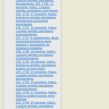
Laudum sejmiku ziemskiego
deputackiego. 234. 1736, 17
września, Halicz. Laudum
sejmiku ziemskiego relacyjnego
235. 1736, 17 września, Halicz.
Instrukcya sejmiku ziemskiego
komisarzowi na komisyę
warszawską
236. 1737, 10 września, Halicz.
Laudum sejmiku ziemskiego
gospodarskiego
237. 1737, 6 października, Borki.
Uniwersał komisarza ziemi
halickiej z wezwaniem do
składania podatków
238. 1738, 18 sierpnia, Halicz.
Laudum sejmiku ziemskiego
przedsejmowego
239. 1738, 18 sierpnia, Halicz.
Instrukcya sejmiku ziemskiego
posłom na sejm walny
240. 1738, 15 września, Halicz.
Laudum sejmiku ziemskiego
deputackiego
241. 1739, 15 września, Halicz.
Laudum sejmiku ziemskiego
gospodarskiego
242. 1739, 17 września, Halicz.
Elekcya podkomorzego ziemi
halickiej
243. 1740, 15 sierpnia, Halicz.
Laudum sejmiku ziemskiego