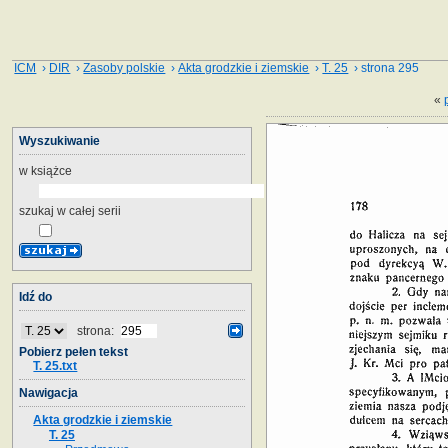
ICM
›
DIR
›
Zasoby polskie
›
Akta grodzkie i ziemskie
›
T. 25
› strona 295
«
Wyszukiwanie
w książce
szukaj w całej serii
Idź do
strona:
Pobierz pełen tekst
T. 25.txt
Nawigacja
Akta grodzkie i ziemskie
T. 25