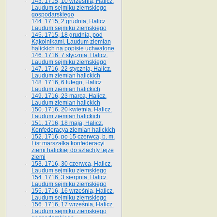
143. 1715, 10 września, Halicz.
Laudum sejmiku ziemskiego
gospodarskiego
144. 1715, 2 grudnia, Halicz.
Laudum sejmiku ziemskiego
145. 1715, 18 grudnia, pod
Kąkolnikami. Laudum ziemian
halickich na popisie uchwalone
146. 1716, 7 stycznia, Halicz.
Laudum sejmiku ziemskiego
147. 1716, 22 stycznia, Halicz.
Laudum ziemian halickich
148. 1716, 6 lutego, Halicz.
Laudum ziemian halickich
149. 1716, 23 marca, Halicz.
Laudum ziemian halickich
150. 1716, 20 kwietnia, Halicz.
Laudum ziemian halickich
151. 1716, 18 maja, Halicz.
Konfederacya ziemian halickich
152. 1716, po 15 czerwca, b. m.
List marszałka konfederacyi
ziemi halickiej do szlachty tejże
ziemi
153. 1716, 30 czerwca, Halicz.
Laudum sejmiku ziemskiego
154. 1716, 3 sierpnia, Halicz.
Laudum sejmiku ziemskiego
155. 1716, 16 września, Halicz.
Laudum sejmiku ziemskiego
156. 1716, 17 września, Halicz.
Laudum sejmiku ziemskiego