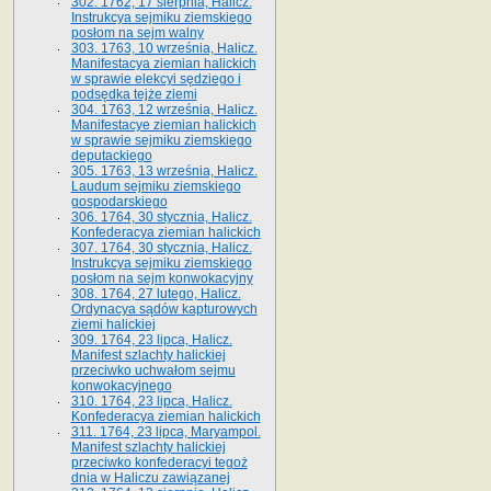
302. 1762, 17 sierpnia, Halicz.
Instrukcya sejmiku ziemskiego
posłom na sejm walny
303. 1763, 10 września, Halicz.
Manifestacya ziemian halickich
w sprawie elekcyi sędziego i
podsędka tejże ziemi
304. 1763, 12 września, Halicz.
Manifestacye ziemian halickich
w sprawie sejmiku ziemskiego
deputackiego
305. 1763, 13 września, Halicz.
Laudum sejmiku ziemskiego
gospodarskiego
306. 1764, 30 stycznia, Halicz.
Konfederacya ziemian halickich
307. 1764, 30 stycznia, Halicz.
Instrukcya sejmiku ziemskiego
posłom na sejm konwokacyjny
308. 1764, 27 lutego, Halicz.
Ordynacya sądów kapturowych
ziemi halickiej
309. 1764, 23 lipca, Halicz.
Manifest szlachty halickiej
przeciwko uchwałom sejmu
konwokacyjnego
310. 1764, 23 lipca, Halicz.
Konfederacya ziemian halickich
311. 1764, 23 lipca, Maryampol.
Manifest szlachty halickiej
przeciwko konfederacyi tegoż
dnia w Haliczu zawiązanej