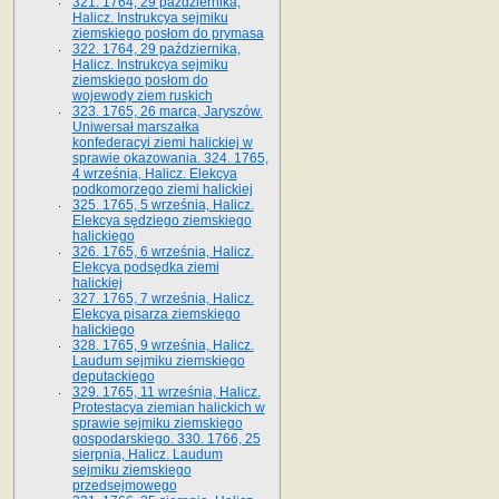
321. 1764, 29 października,
Halicz. Instrukcya sejmiku
ziemskiego posłom do prymasa
322. 1764, 29 października,
Halicz. Instrukcya sejmiku
ziemskiego posłom do
wojewody ziem ruskich
323. 1765, 26 marca, Jaryszów.
Uniwersał marszałka
konfederacyi ziemi halickiej w
sprawie okazowania. 324. 1765,
4 września, Halicz. Elekcya
podkomorzego ziemi halickiej
325. 1765, 5 września, Halicz.
Elekcya sędziego ziemskiego
halickiego
326. 1765, 6 września, Halicz.
Elekcya podsędka ziemi
halickiej
327. 1765, 7 września, Halicz.
Elekcya pisarza ziemskiego
halickiego
328. 1765, 9 września, Halicz.
Laudum sejmiku ziemskiego
deputackiego
329. 1765, 11 września, Halicz.
Protestacya ziemian halickich w
sprawie sejmiku ziemskiego
gospodarskiego. 330. 1766, 25
sierpnia, Halicz. Laudum
sejmiku ziemskiego
przedsejmowego