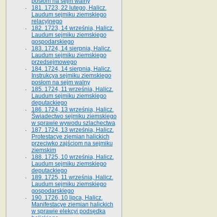
posłom na sejm walny
181. 1723, 22 lutego, Halicz.
Laudum sejmiku ziemskiego
relacyjnego
182. 1723, 14 września, Halicz.
Laudum sejmiku ziemskiego
gospodarskiego
183. 1724, 14 sierpnia, Halicz.
Laudum sejmiku ziemskiego
przedsejmowego
184. 1724, 14 sierpnia, Halicz.
Instrukcya sejmiku ziemskiego
posłom na sejm walny
185. 1724, 11 września, Halicz.
Laudum sejmiku ziemskiego
deputackiego
186. 1724, 13 września, Halicz.
Świadectwo sejmiku ziemskiego
w sprawie wywodu szlachectwa
187. 1724, 13 września, Halicz.
Protestacye ziemian halickich
przeciwko zajściom na sejmiku
ziemskim
188. 1725, 10 września, Halicz.
Laudum sejmiku ziemskiego
deputackiego
189. 1725, 11 września, Halicz.
Laudum sejmiku ziemskiego
gospodarskiego
190. 1726, 10 lipca, Halicz.
Manifestacye ziemian halickich
w sprawie elekcyi podsędka