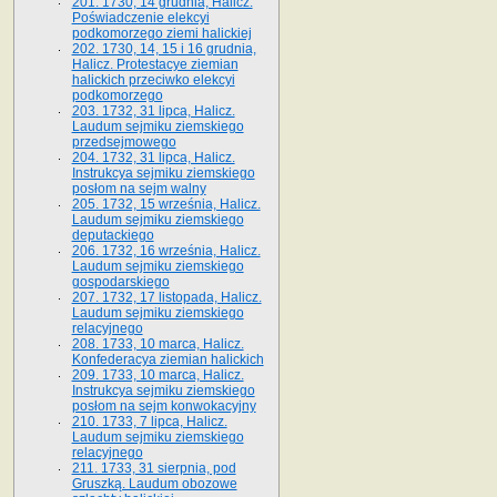
201. 1730, 14 grudnia, Halicz.
Poświadczenie elekcyi
podkomorzego ziemi halickiej
202. 1730, 14, 15 i 16 grudnia,
Halicz. Protestacye ziemian
halickich przeciwko elekcyi
podkomorzego
203. 1732, 31 lipca, Halicz.
Laudum sejmiku ziemskiego
przedsejmowego
204. 1732, 31 lipca, Halicz.
Instrukcya sejmiku ziemskiego
posłom na sejm walny
205. 1732, 15 września, Halicz.
Laudum sejmiku ziemskiego
deputackiego
206. 1732, 16 września, Halicz.
Laudum sejmiku ziemskiego
gospodarskiego
207. 1732, 17 listopada, Halicz.
Laudum sejmiku ziemskiego
relacyjnego
208. 1733, 10 marca, Halicz.
Konfederacya ziemian halickich­
209. 1733, 10 marca, Halicz.
Instrukcya sejmiku ziemskiego
posłom na sejm konwokacyjny
210. 1733, 7 lipca, Halicz.
Laudum sejmiku ziemskiego
relacyjnego
211. 1733, 31 sierpnia, pod
Gruszką. Laudum obozowe