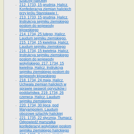
szlachty halickiej
212. 1733, 15 grudnia, Halicz.
Konfederacya ziemian halickich
przy królu Stanisławie I .
213. 1733, 15 grudnia, Halicz.
Instrukcya sejmiku ziemskiego
posłom do wojewody
kijowskiego
214. 1734, 25 lutego, Halicz.
Laudum sejmiku ziemskiego.
215. 1734, 15 kwietnia, Halicz.
Laudum sejmiku ziemskiego
216. 1734, 15 kwietnia, Halicz.
Instrukcya sejmiku ziemskiego
posłom do wojewody
wołyńskiego. 217. 1734, 15
kwietnia, Halicz. Instrukcya
sejmiku ziemskiego posłom do
wojewody kijowskiego
218. 1734, 24 maja, Halicz.
Uchwała ziemian halickich w
sprawie swawoli opryszków i
poddaństwa. 219. 1734, 26
czerwca, Halicz. Laudum
sejmiku ziemskiego
220. 1734, 30 lipca, pod
Maryampolem. Laudum
obozowe szlachty halickiej
221. 1735, 22 stycznia, Tłumacz.
Odpowiedź marszałka
konfederacyi wołyńskiej posłom
sejmiku ziemskiego halickiego