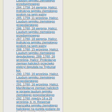
Laudum sejmiku ziemskiego
przedsejmowego
284. 1758, 14 sierpnia, Halicz.
Instrukcya sejmiku ziemskiego
posłom na sejm walny
285. 1759, 11 września, Halicz.
Laudum sejmiku ziemskiego
gospodarskiego
286. 1760, 18 sierpnia, Halicz.
Laudum sejmiku ziemskiego
przedsejmowego
287. 1760, 18 sierpnia, Halicz.
Instrukcya sejmiku ziemskiego
posłom na sejm walny
288. 1760, 15 września, Halicz.
Laudum sejmiku ziemskiego
deputackiego. 289. 1760, 16
września, Halicz. Protestacye
ziemian halickich przeciwko
elekcyi deputata na Trybunał
kor.
290. 1760, 16 września, Halicz.
Laudum sejmiku ziemskiego
gospodarskiego
291. 1760, 16 września, Halicz.
Manifestacye ziemian halickich
w sprawie laudum sejmiku
ziemskiego gospodarskiego
292. 1760, między 16 a 26
września, b. m. Rewersał
marszałka sejmiku ziemskiego
halickiego na punkta podane do