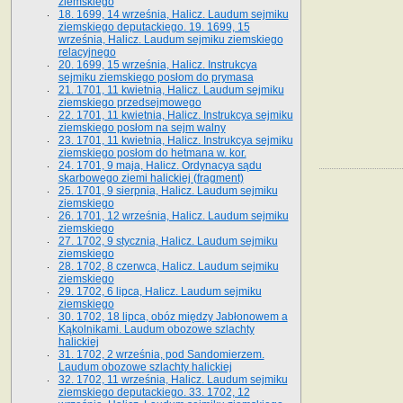
ziemskiego
18. 1699, 14 września, Halicz. Laudum sejmiku
ziemskiego deputackiego. 19. 1699, 15
września, Halicz. Laudum sejmiku ziemskiego
relacyjnego
20. 1699, 15 września, Halicz. Instrukcya
sejmiku ziemskiego posłom do prymasa
21. 1701, 11 kwietnia, Halicz. Laudum sejmiku
ziemskiego przedsejmowego
22. 1701, 11 kwietnia, Halicz. Instrukcya sejmiku
ziemskiego posłom na sejm walny
23. 1701, 11 kwietnia, Halicz. Instrukcya sejmiku
ziemskiego posłom do hetmana w. kor.
24. 1701, 9 maja, Halicz. Ordynacya sądu
skarbowego ziemi halickiej (fragment)
25. 1701, 9 sierpnia, Halicz. Laudum sejmiku
ziemskiego
26. 1701, 12 września, Halicz. Laudum sejmiku
ziemskiego
27. 1702, 9 stycznia, Halicz. Laudum sejmiku
ziemskiego
28. 1702, 8 czerwca, Halicz. Laudum sejmiku
ziemskiego
29. 1702, 6 lipca, Halicz. Laudum sejmiku
ziemskiego
30. 1702, 18 lipca, obóz między Jabłonowem a
Kąkolnikami. Laudum obozowe szlachty
halickiej
31. 1702, 2 września, pod Sandomierzem.
Laudum obozowe szlachty halickiej
32. 1702, 11 września, Halicz. Laudum sejmiku
ziemskiego deputackiego. 33. 1702, 12