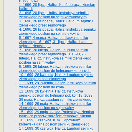
Przedmowa
1. 1696, 20 lipca, Halicz. Konfederacya ziemian
halickich
2. 1696, 20 lipca, Halicz. Instrukcya sejmiku
ziemskiego posłom na sejm konwokacyjny
3. 1696, 26 listopada, Halicz. Laudum sejmiku
ziemskiego przedsejmowego
4. 1696, 26 listopada, Halicz. Instrukcya sejmiku
ziemskiego posłom na sejm elekcyjny
5. 1697, 4 marca, Halicz. Limitacya sejmiku
ziemskiego. 6. 1697, 31 lipca, Halicz. Laudum
sejmiku ziemskiego
7. 1698, 26 lutego, Halicz. Laudum sejmiku
ziemskiego przedsejmowego. 8. 1698, 26
lutego, Halicz. Instrukcya sejmiku ziemskiego
posłom na sejm walny
9. 1698, 26 lutego, Halicz. Instrukcya sejmiku
ziemskiego posłom do hetmanów koronnych.
10. 1699, 28 kwietnia, Halicz. Laudum sejmiku
ziemskiego przedsejmowego
11. 1699, 28 kwietnia, Halicz. Instrukcya sejmiku
ziemskiego posłom do króla
12. 1699, 28 kwietnia, Halicz. Instrukcya
sejmiku posłom do hetmana pol. kor. 13. 1699,
29 maja, Halicz. Laudum sejmiku ziemskiego
14. 1699, 29 maja, Halicz. Instrukcya sejmiku
ziemskiego posłom na sejm walny
15. 1699, 29 maja, Halicz. Protestacya ziemian
halickich przeciw staroście trembowelskiemu
16. 1699, 1 czerwca, b. m. Odpowiedź
królewska dana posłom sejmiku ziemskiego
17. 1699, 30 czerwca, Halicz. Laudum sejmiku