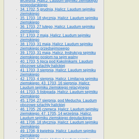
września, Halicz. Laudum sejmiku ziemskiego
gospodarskiego
34. 1702, 5 grudnia, Halicz. Laudum sejmiku
ziemskiego
35. 1703, 18 stycznia, Halicz. Laudum sejmiku
ziemskiego
36. 1703, 27 lutego, Halicz. Laudum sejmiku
ziemskiego
37. 1703, 2 maja, Halicz. Laudum sejmiku
ziemskiego
38. 1703, 31 maja, Halicz. Laudum sejmiku
ziemskiego przedsejmowego
39. 1703, 31 maja, Halicz. Instrukcya sejmiku
ziemskiego posłom na sejm walny
40. 1703, 5 lipca pod Kąkolnikami. Laudum
obozowe szlachty halickiej
41­. 1703, 3 sierpnia, Halicz. Laudum sejmiku
ziemskiego
42. 1703, 4 sierpnia, Halicz. Limitacya sejmiku
ziemskiego. 43. 1703, 16 sierpnia, Halicz.
Laudum sejmiku ziemskiego relacyjnego
44. 1703, 5 listopada, Halicz. Laudum sejmiku
ziemskiego
45. 1704, 27 sierpnia, pod Meduchą. Laudum
obozowe szlachty halickiej
46. 1705, 26 czerwca, Halicz. Laudum sejmiku
ziemskiego. 47. 1705, 14 września, Halicz.
Laudum sejmiku ziemskiego deputackiego
48. 1706, 18 stycznia, Halicz. Laudum sejmiku
ziemskiego
49. 1706, 9 kwietnia, Halicz. Laudum sejmiku
ziemskiego