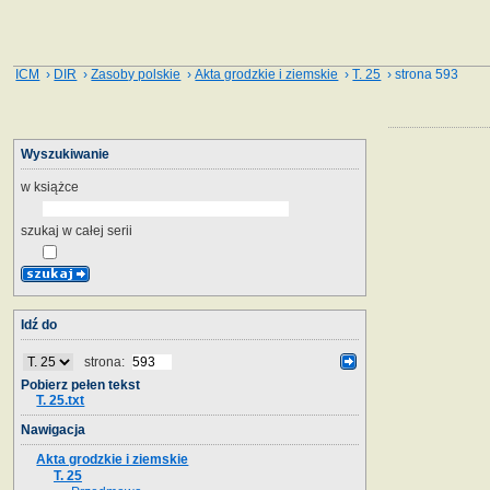
ICM
›
DIR
›
Zasoby polskie
›
Akta grodzkie i ziemskie
›
T. 25
› strona 593
Wyszukiwanie
w książce
szukaj w całej serii
Idź do
strona:
Pobierz pełen tekst
T. 25.txt
Nawigacja
Akta grodzkie i ziemskie
T. 25