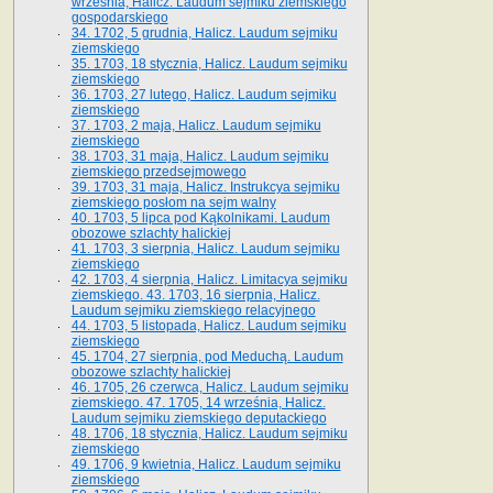
września, Halicz. Laudum sejmiku ziemskiego
gospodarskiego
34. 1702, 5 grudnia, Halicz. Laudum sejmiku
ziemskiego
35. 1703, 18 stycznia, Halicz. Laudum sejmiku
ziemskiego
36. 1703, 27 lutego, Halicz. Laudum sejmiku
ziemskiego
37. 1703, 2 maja, Halicz. Laudum sejmiku
ziemskiego
38. 1703, 31 maja, Halicz. Laudum sejmiku
ziemskiego przedsejmowego
39. 1703, 31 maja, Halicz. Instrukcya sejmiku
ziemskiego posłom na sejm walny
40. 1703, 5 lipca pod Kąkolnikami. Laudum
obozowe szlachty halickiej
41­. 1703, 3 sierpnia, Halicz. Laudum sejmiku
ziemskiego
42. 1703, 4 sierpnia, Halicz. Limitacya sejmiku
ziemskiego. 43. 1703, 16 sierpnia, Halicz.
Laudum sejmiku ziemskiego relacyjnego
44. 1703, 5 listopada, Halicz. Laudum sejmiku
ziemskiego
45. 1704, 27 sierpnia, pod Meduchą. Laudum
obozowe szlachty halickiej
46. 1705, 26 czerwca, Halicz. Laudum sejmiku
ziemskiego. 47. 1705, 14 września, Halicz.
Laudum sejmiku ziemskiego deputackiego
48. 1706, 18 stycznia, Halicz. Laudum sejmiku
ziemskiego
49. 1706, 9 kwietnia, Halicz. Laudum sejmiku
ziemskiego