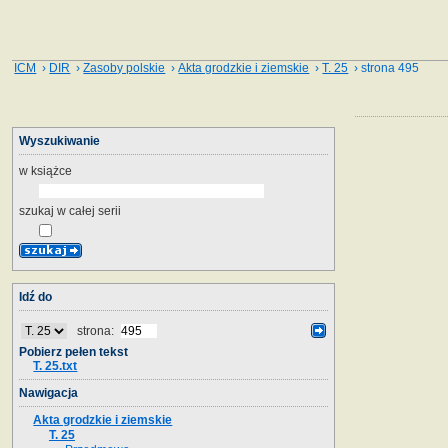
ICM
›
DIR
›
Zasoby polskie
›
Akta grodzkie i ziemskie
›
T. 25
› strona 495
Wyszukiwanie
w książce
szukaj w całej serii
Idź do
strona:
Pobierz pełen tekst
T. 25.txt
Nawigacja
Akta grodzkie i ziemskie
T. 25