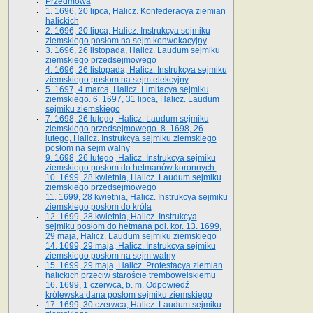
Przedmowa
1. 1696, 20 lipca, Halicz. Konfederacya ziemian
halickich
2. 1696, 20 lipca, Halicz. Instrukcya sejmiku
ziemskiego posłom na sejm konwokacyjny
3. 1696, 26 listopada, Halicz. Laudum sejmiku
ziemskiego przedsejmowego
4. 1696, 26 listopada, Halicz. Instrukcya sejmiku
ziemskiego posłom na sejm elekcyjny
5. 1697, 4 marca, Halicz. Limitacya sejmiku
ziemskiego. 6. 1697, 31 lipca, Halicz. Laudum
sejmiku ziemskiego
7. 1698, 26 lutego, Halicz. Laudum sejmiku
ziemskiego przedsejmowego. 8. 1698, 26
lutego, Halicz. Instrukcya sejmiku ziemskiego
posłom na sejm walny
9. 1698, 26 lutego, Halicz. Instrukcya sejmiku
ziemskiego posłom do hetmanów koronnych.
10. 1699, 28 kwietnia, Halicz. Laudum sejmiku
ziemskiego przedsejmowego
11. 1699, 28 kwietnia, Halicz. Instrukcya sejmiku
ziemskiego posłom do króla
12. 1699, 28 kwietnia, Halicz. Instrukcya
sejmiku posłom do hetmana pol. kor. 13. 1699,
29 maja, Halicz. Laudum sejmiku ziemskiego
14. 1699, 29 maja, Halicz. Instrukcya sejmiku
ziemskiego posłom na sejm walny
15. 1699, 29 maja, Halicz. Protestacya ziemian
halickich przeciw staroście trembowelskiemu
16. 1699, 1 czerwca, b. m. Odpowiedź
królewska dana posłom sejmiku ziemskiego
17. 1699, 30 czerwca, Halicz. Laudum sejmiku