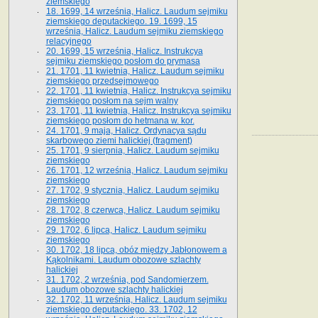
ziemskiego
18. 1699, 14 września, Halicz. Laudum sejmiku
ziemskiego deputackiego. 19. 1699, 15
września, Halicz. Laudum sejmiku ziemskiego
relacyjnego
20. 1699, 15 września, Halicz. Instrukcya
sejmiku ziemskiego posłom do prymasa
21. 1701, 11 kwietnia, Halicz. Laudum sejmiku
ziemskiego przedsejmowego
22. 1701, 11 kwietnia, Halicz. Instrukcya sejmiku
ziemskiego posłom na sejm walny
23. 1701, 11 kwietnia, Halicz. Instrukcya sejmiku
ziemskiego posłom do hetmana w. kor.
24. 1701, 9 maja, Halicz. Ordynacya sądu
skarbowego ziemi halickiej (fragment)
25. 1701, 9 sierpnia, Halicz. Laudum sejmiku
ziemskiego
26. 1701, 12 września, Halicz. Laudum sejmiku
ziemskiego
27. 1702, 9 stycznia, Halicz. Laudum sejmiku
ziemskiego
28. 1702, 8 czerwca, Halicz. Laudum sejmiku
ziemskiego
29. 1702, 6 lipca, Halicz. Laudum sejmiku
ziemskiego
30. 1702, 18 lipca, obóz między Jabłonowem a
Kąkolnikami. Laudum obozowe szlachty
halickiej
31. 1702, 2 września, pod Sandomierzem.
Laudum obozowe szlachty halickiej
32. 1702, 11 września, Halicz. Laudum sejmiku
ziemskiego deputackiego. 33. 1702, 12