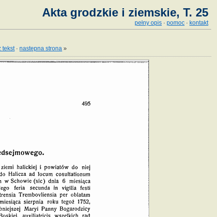
Akta grodzkie i ziemskie, T. 25
pełny opis
·
pomoc
·
kontakt
 tekst
·
następna strona
»