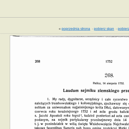
«
poprzednia strona
·
pobierz skan
·
pobierz