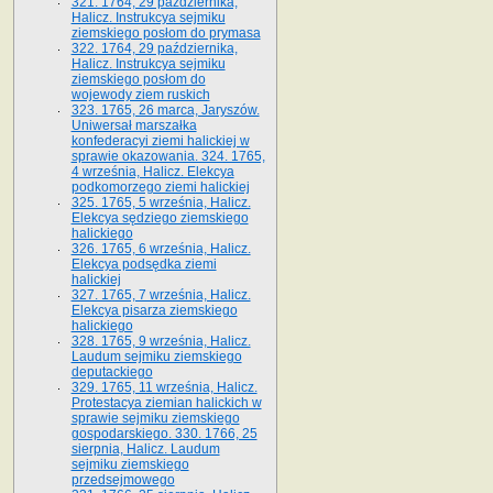
321. 1764, 29 października,
Halicz. Instrukcya sejmiku
ziemskiego posłom do prymasa
322. 1764, 29 października,
Halicz. Instrukcya sejmiku
ziemskiego posłom do
wojewody ziem ruskich
323. 1765, 26 marca, Jaryszów.
Uniwersał marszałka
konfederacyi ziemi halickiej w
sprawie okazowania. 324. 1765,
4 września, Halicz. Elekcya
podkomorzego ziemi halickiej
325. 1765, 5 września, Halicz.
Elekcya sędziego ziemskiego
halickiego
326. 1765, 6 września, Halicz.
Elekcya podsędka ziemi
halickiej
327. 1765, 7 września, Halicz.
Elekcya pisarza ziemskiego
halickiego
328. 1765, 9 września, Halicz.
Laudum sejmiku ziemskiego
deputackiego
329. 1765, 11 września, Halicz.
Protestacya ziemian halickich w
sprawie sejmiku ziemskiego
gospodarskiego. 330. 1766, 25
sierpnia, Halicz. Laudum
sejmiku ziemskiego
przedsejmowego