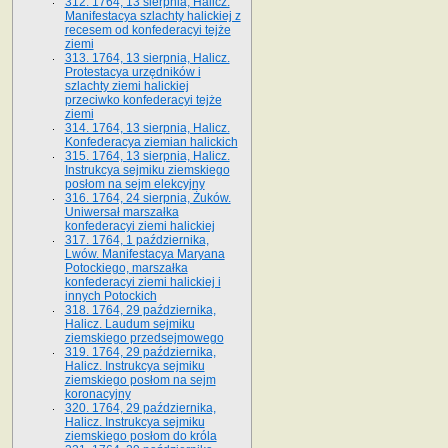
312. 1764, 13 sierpnia, Halicz.
Manifestacya szlachty halickiej z
recesem od konfederacyi tejże
ziemi
313. 1764, 13 sierpnia, Halicz.
Protestacya urzędników i
szlachty ziemi halickiej
przeciwko konfederacyi tejże
ziemi
314. 1764, 13 sierpnia, Halicz.
Konfederacya ziemian halickich
315. 1764, 13 sierpnia, Halicz.
Instrukcya sejmiku ziemskiego
posłom na sejm elekcyjny
316. 1764, 24 sierpnia, Żuków.
Uniwersał marszałka
konfederacyi ziemi halickiej
317. 1764, 1 października,
Lwów. Manifestacya Maryana
Potockiego, marszałka
konfederacyi ziemi halickiej i
innych Potockich
318. 1764, 29 października,
Halicz. Laudum sejmiku
ziemskiego przedsejmowego
319. 1764, 29 października,
Halicz. Instrukcya sejmiku
ziemskiego posłom na sejm
koronacyjny
320. 1764, 29 października,
Halicz. Instrukcya sejmiku
ziemskiego posłom do króla