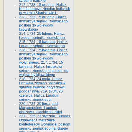
szlachty halickiej
212. 1733, 15 grudnia, Halicz.
Konfederacya ziemian halickich
przy królu Stanisławie I .
213. 1733, 15 grudnia, Halicz.
Instrukcya sejmiku ziemskiego
posłom do wojewody
kijowskiego
214. 1734, 25 lutego, Halicz.
Laudum sejmiku ziemskiego.
215. 1734, 15 kwietnia, Halicz.
Laudum sejmiku ziemskiego
216. 1734, 15 kwietnia, Halicz.
Instrukcya sejmiku ziemskiego
posłom do wojewody
wołyńskiego. 217. 1734, 15
kwietnia, Halicz. Instrukcya
sejmiku ziemskiego posłom do
wojewody kijowskiego
218. 1734, 24 maja, Halicz.
Uchwała ziemian halickich w
sprawie swawoli opryszków i
poddaństwa. 219. 1734, 26
czerwca, Halicz. Laudum
sejmiku ziemskiego
220. 1734, 30 lipca, pod
Maryampolem. Laudum
obozowe szlachty halickiej
221. 1735, 22 stycznia, Tłumacz.
Odpowiedź marszałka
konfederacyi wołyńskiej posłom
sejmiku ziemskiego halickiego