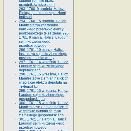
laudum sejmiku przez
urzędników tejże ziemi
293. 1760, 9 grudnia, Halicz.
Elekcya podkomorzego ziemi
halickiej
294. 1760, 15 grudnia, Halicz.
Manifestacya kasztelana
halickiego przeciwko elekcyi
podkomorzego tejże ziemi. 295.
1761, 9 marca, Halicz. Laudum
sejmiku ziemskiego
przedsejmowego
296. 1761, 10 marca, Halicz.
Instrukcya sejmiku ziemskiego
posłom na sejm walny
297. 1761, 14 września, Halicz.
Laudum sejmiku ziemskiego
deputackiego
298. 1761, 15 września, Halicz.
Manifestacye ziemian halickich
w sprawie elekcyi deputata na
Trybunał kor.
299. 1761, 15 września, Halicz.
Laudum sejmiku ziemskiego
gospodarskiego
300. 1761, 15 września, Halicz.
Manifestacye ziemian halickich
w sprawie laudum sejmiku
ziemskiego gospodarskiego
301. 1762, 17 sierpnia, Halicz.
Laudum sejmiku ziemskiego
przedsejmowego