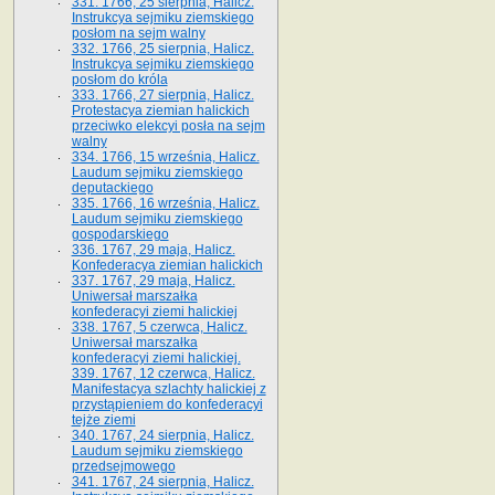
331. 1766, 25 sierpnia, Halicz.
Instrukcya sejmiku ziemskiego
posłom na sejm walny
332. 1766, 25 sierpnia, Halicz.
Instrukcya sejmiku ziemskiego
posłom do króla
333. 1766, 27 sierpnia, Halicz.
Protestacya ziemian halickich
przeciwko elekcyi posła na sejm
walny
334. 1766, 15 września, Halicz.
Laudum sejmiku ziemskiego
deputackiego
335. 1766, 16 września, Halicz.
Laudum sejmiku ziemskiego
gospodarskiego
336. 1767, 29 maja, Halicz.
Konfederacya ziemian halickich
337. 1767, 29 maja, Halicz.
Uniwersał marszałka
konfederacyi ziemi halickiej
338. 1767, 5 czerwca, Halicz.
Uniwersał marszałka
konfederacyi ziemi halickiej.
339. 1767, 12 czerwca, Halicz.
Manifestacya szlachty halickiej z
przystąpieniem do konfederacyi
tejże ziemi
340. 1767, 24 sierpnia, Halicz.
Laudum sejmiku ziemskiego
przedsejmowego
341. 1767, 24 sierpnia, Halicz.