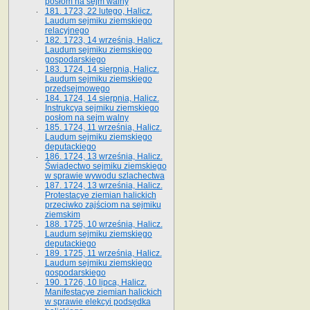
posłom na sejm walny
181. 1723, 22 lutego, Halicz.
Laudum sejmiku ziemskiego
relacyjnego
182. 1723, 14 września, Halicz.
Laudum sejmiku ziemskiego
gospodarskiego
183. 1724, 14 sierpnia, Halicz.
Laudum sejmiku ziemskiego
przedsejmowego
184. 1724, 14 sierpnia, Halicz.
Instrukcya sejmiku ziemskiego
posłom na sejm walny
185. 1724, 11 września, Halicz.
Laudum sejmiku ziemskiego
deputackiego
186. 1724, 13 września, Halicz.
Świadectwo sejmiku ziemskiego
w sprawie wywodu szlachectwa
187. 1724, 13 września, Halicz.
Protestacye ziemian halickich
przeciwko zajściom na sejmiku
ziemskim
188. 1725, 10 września, Halicz.
Laudum sejmiku ziemskiego
deputackiego
189. 1725, 11 września, Halicz.
Laudum sejmiku ziemskiego
gospodarskiego
190. 1726, 10 lipca, Halicz.
Manifestacye ziemian halickich
w sprawie elekcyi podsędka