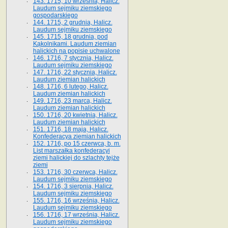
143. 1715, 10 września, Halicz.
Laudum sejmiku ziemskiego
gospodarskiego
144. 1715, 2 grudnia, Halicz.
Laudum sejmiku ziemskiego
145. 1715, 18 grudnia, pod
Kąkolnikami. Laudum ziemian
halickich na popisie uchwalone
146. 1716, 7 stycznia, Halicz.
Laudum sejmiku ziemskiego
147. 1716, 22 stycznia, Halicz.
Laudum ziemian halickich
148. 1716, 6 lutego, Halicz.
Laudum ziemian halickich
149. 1716, 23 marca, Halicz.
Laudum ziemian halickich
150. 1716, 20 kwietnia, Halicz.
Laudum ziemian halickich
151. 1716, 18 maja, Halicz.
Konfederacya ziemian halickich
152. 1716, po 15 czerwca, b. m.
List marszałka konfederacyi
ziemi halickiej do szlachty tejże
ziemi
153. 1716, 30 czerwca, Halicz.
Laudum sejmiku ziemskiego
154. 1716, 3 sierpnia, Halicz.
Laudum sejmiku ziemskiego
155. 1716, 16 września, Halicz.
Laudum sejmiku ziemskiego
156. 1716, 17 września, Halicz.
Laudum sejmiku ziemskiego