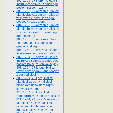
302. 1762, 17 sierpnia, Halicz.
Instrukcya sejmiku ziemskiego
posłom na sejm walny
303. 1763, 10 września, Halicz.
Manifestacya ziemian halickich
w sprawie elekcyi sędziego i
podsędka tejże ziemi
304. 1763, 12 września, Halicz.
Manifestacye ziemian halickich
w sprawie sejmiku ziemskiego
deputackiego
305. 1763, 13 września, Halicz.
Laudum sejmiku ziemskiego
gospodarskiego
306. 1764, 30 stycznia, Halicz.
Konfederacya ziemian halickich
307. 1764, 30 stycznia, Halicz.
Instrukcya sejmiku ziemskiego
posłom na sejm konwokacyjny
308. 1764, 27 lutego, Halicz.
Ordynacya sądów kapturowych
ziemi halickiej
309. 1764, 23 lipca, Halicz.
Manifest szlachty halickiej
przeciwko uchwałom sejmu
konwokacyjnego
310. 1764, 23 lipca, Halicz.
Konfederacya ziemian halickich
311. 1764, 23 lipca, Maryampol.
Manifest szlachty halickiej
przeciwko konfederacyi tegoż
dnia w Haliczu zawiązanej