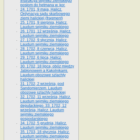
Instrukcya sejmiku ziemskiego
posłom do hetmana w. kor.
24. 1701, 9 maja, Halicz.
Ordynacya sądu skarbowego
ziemi halickiej (fragment)
25. 1701, 9 sierpnia, Halicz.
Laudum sejmiku ziemskiego
26. 1701, 12 września, Halicz.
Laudum sejmiku ziemskiego
27. 1702, 9 stycznia, Halicz.
Laudum sejmiku ziemskiego
28. 1702, 8 czerwca, Halicz.
Laudum sejmiku ziemskiego
29. 1702, 6 lipca, Halicz.
Laudum sejmiku ziemskiego
30. 1702, 18 lipca, obóz między
Jabłonowem a Kąkolnikami.
Laudum obozowe szlachty
halickiej
31. 1702, 2 września, pod
Sandomierzem. Laudum
obozowe szlachty halickiej
32. 1702, 11 września, Halicz.
Laudum sejmiku ziemskiego
deputackiego. 33. 1702, 12
września, Halicz. Laudum
sejmiku ziemskiego
gospodarskiego
34. 1702, 5 grudnia, Halicz.
Laudum sejmiku ziemskiego
35. 1703, 18 stycznia, Halicz.
Laudum sejmiku ziemskiego