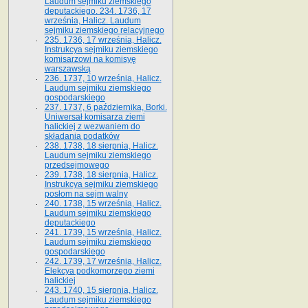
Laudum sejmiku ziemskiego
deputackiego. 234. 1736, 17
września, Halicz. Laudum
sejmiku ziemskiego relacyjnego
235. 1736, 17 września, Halicz.
Instrukcya sejmiku ziemskiego
komisarzowi na komisyę
warszawską
236. 1737, 10 września, Halicz.
Laudum sejmiku ziemskiego
gospodarskiego
237. 1737, 6 października, Borki.
Uniwersał komisarza ziemi
halickiej z wezwaniem do
składania podatków
238. 1738, 18 sierpnia, Halicz.
Laudum sejmiku ziemskiego
przedsejmowego
239. 1738, 18 sierpnia, Halicz.
Instrukcya sejmiku ziemskiego
posłom na sejm walny
240. 1738, 15 września, Halicz.
Laudum sejmiku ziemskiego
deputackiego
241. 1739, 15 września, Halicz.
Laudum sejmiku ziemskiego
gospodarskiego
242. 1739, 17 września, Halicz.
Elekcya podkomorzego ziemi
halickiej
243. 1740, 15 sierpnia, Halicz.
Laudum sejmiku ziemskiego