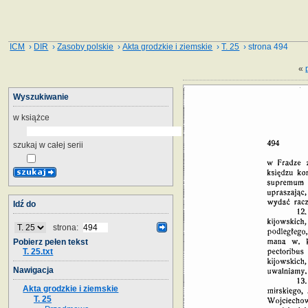
ICM
›
DIR
›
Zasoby polskie
›
Akta grodzkie i ziemskie
›
T. 25
› strona 494
«
Wyszukiwanie
w książce
szukaj w całej serii
Idź do
strona:
Pobierz pełen tekst
T. 25.txt
Nawigacja
Akta grodzkie i ziemskie
T. 25