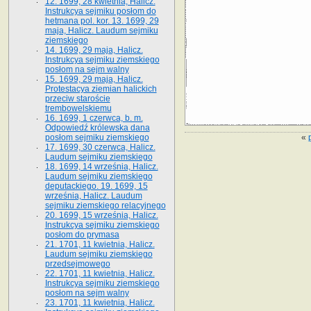
12. 1699, 28 kwietnia, Halicz.
Instrukcya sejmiku posłom do
hetmana pol. kor. 13. 1699, 29
maja, Halicz. Laudum sejmiku
ziemskiego
14. 1699, 29 maja, Halicz.
Instrukcya sejmiku ziemskiego
posłom na sejm walny
15. 1699, 29 maja, Halicz.
Protestacya ziemian halickich
przeciw staroście
trembowelskiemu
16. 1699, 1 czerwca, b. m.
Odpowiedź królewska dana
«
posłom sejmiku ziemskiego
17. 1699, 30 czerwca, Halicz.
Laudum sejmiku ziemskiego
18. 1699, 14 września, Halicz.
Laudum sejmiku ziemskiego
deputackiego. 19. 1699, 15
września, Halicz. Laudum
sejmiku ziemskiego relacyjnego
20. 1699, 15 września, Halicz.
Instrukcya sejmiku ziemskiego
posłom do prymasa
21. 1701, 11 kwietnia, Halicz.
Laudum sejmiku ziemskiego
przedsejmowego
22. 1701, 11 kwietnia, Halicz.
Instrukcya sejmiku ziemskiego
posłom na sejm walny
23. 1701, 11 kwietnia, Halicz.