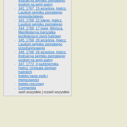
Instrukcya sejmiku ziemskiego
posłom na sejm walny
342. 1767, 15 września, Halicz.
Laudum sejmiku ziemskiego
gospodarskiego
343. 1768, 22 lutego, Halicz.
Laudum sejmiku ziemskiego
344. 1768, 17 maja, Winnica.
Manifestacya marszałka
konfederacyi ziemi halickiej
345. 1768, 26 września, Halicz.
Laudum sejmiku ziemskiego
przedsejmowego
346. 1768, 26 września, Halicz.
Instrukcya sejmiku ziemskiego
posłom na sejm walny
347. 1772, 3 października,
Halicz. Uchwała ziemian
halickich
Indeks nazw osób i
miejscowości
Indeks rzeczowy
Corrigenda
zwiń wszystkie
|
rozwiń wszystkie