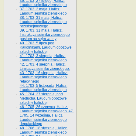
36. 1703, 27 lutego, Halicz.
Laudum sejmiku ziemskiego
37. 1703, 2 maja, Halicz.
Laudum sejmiku ziemskiego
38. 1703, 31 maja, Halicz.
Laudum sejmiku ziemskiego
przedsejmowego
39. 1703, 31 maja, Halicz.
Instrukcya sejmiku ziemskiego
posłom na sejm walny
40. 1703, 5 lipca pod
Kąkolnikami. Laudum obozowe
szlachty halickiej
41­. 1703, 3 sierpnia, Halicz.
Laudum sejmiku ziemskiego
42. 1703, 4 sierpnia, Halicz.
Limitacya sejmiku ziemskiego.
43. 1703, 16 sierpnia, Halicz.
Laudum sejmiku ziemskiego
relacyjnego
44. 1703, 5 listopada, Halicz.
Laudum sejmiku ziemskiego
45. 1704, 27 sierpnia, pod
Meduchą. Laudum obozowe
szlachty halickiej
46. 1705, 26 czerwca, Halicz.
Laudum sejmiku ziemskiego. 47.
1705, 14 września, Halicz.
Laudum sejmiku ziemskiego
deputackiego
48. 1706, 18 stycznia, Halicz.
Laudum sejmiku ziemskiego