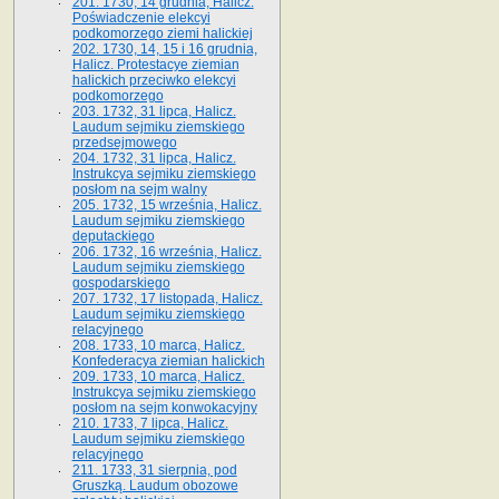
201. 1730, 14 grudnia, Halicz.
Poświadczenie elekcyi
podkomorzego ziemi halickiej
202. 1730, 14, 15 i 16 grudnia,
Halicz. Protestacye ziemian
halickich przeciwko elekcyi
podkomorzego
203. 1732, 31 lipca, Halicz.
Laudum sejmiku ziemskiego
przedsejmowego
204. 1732, 31 lipca, Halicz.
Instrukcya sejmiku ziemskiego
posłom na sejm walny
205. 1732, 15 września, Halicz.
Laudum sejmiku ziemskiego
deputackiego
206. 1732, 16 września, Halicz.
Laudum sejmiku ziemskiego
gospodarskiego
207. 1732, 17 listopada, Halicz.
Laudum sejmiku ziemskiego
relacyjnego
208. 1733, 10 marca, Halicz.
Konfederacya ziemian halickich­
209. 1733, 10 marca, Halicz.
Instrukcya sejmiku ziemskiego
posłom na sejm konwokacyjny
210. 1733, 7 lipca, Halicz.
Laudum sejmiku ziemskiego
relacyjnego
211. 1733, 31 sierpnia, pod
Gruszką. Laudum obozowe