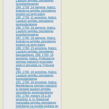
Laudum sejmiku ziemskiego
przedsejmowego
284. 1758, 14 sierpnia, Halicz.
Instrukcya sejmiku ziemskiego
posłom na sejm walny
285. 1759, 11 września, Halicz.
Laudum sejmiku ziemskiego
gospodarskiego
286. 1760, 18 sierpnia, Halicz.
Laudum sejmiku ziemskiego
przedsejmowego
287. 1760, 18 sierpnia, Halicz.
Instrukcya sejmiku ziemskiego
posłom na sejm walny
288. 1760, 15 września, Halicz.
Laudum sejmiku ziemskiego
deputackiego. 289. 1760, 16
września, Halicz. Protestacye
ziemian halickich przeciwko
elekcyi deputata na Trybunał
kor.
290. 1760, 16 września, Halicz.
Laudum sejmiku ziemskiego
gospodarskiego
291. 1760, 16 września, Halicz.
Manifestacye ziemian halickich
w sprawie laudum sejmiku
ziemskiego gospodarskiego
292. 1760, między 16 a 26
września, b. m. Rewersał
marszałka sejmiku ziemskiego
halickiego na punkta podane do