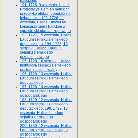
halickiego
191. 1726, 9 września, Halicz.
Protestacye ziemian halickich
przeciwko elekcyi deputata na
trybunał kor. 192. 1726, 11
września, Halicz. Uniwersał
komisarza ziemi halickiej w
sprawie składania czopowego
193. 1727, 15 września, Halicz.
Laudum sejmiku ziemskiego
deputackiego. 194. 1728, 16
sierpnia, Halicz. Laudum
sejmiku ziemskiego
przedsejmowego
195. 1728, 16 sierpnia, Halicz.
Instrukcya sejmiku ziemskiego
posłom na sejm walny
196. 1728, 13 września, Halicz.
Laudum sejmiku ziemskiego
deputackiego
197. 1728, 14 września, Halicz.
Laudum sejmiku ziemskiego
gospodarskiego
198. 1729, 12 września, Halicz.
Laudum sejmiku ziemskiego
deputackiego. 199. 1729, 13
września, Halicz. Laudum
sejmiku ziemskiego
gospodarskiego
200. 1730, 12 września, Halicz.
Laudum sejmiku ziemskiego
gospodarskiego