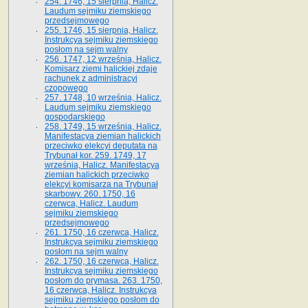
254. 1746, 15 sierpnia, Halicz.
Laudum sejmiku ziemskiego
przedsejmowego
255. 1746, 15 sierpnia, Halicz.
Instrukcya sejmiku ziemskiego
posłom na sejm walny
256. 1747, 12 września, Halicz.
Komisarz ziemi halickiej zdaje
rachunek z administracyi
czopowego
257. 1748, 10 września, Halicz.
Laudum sejmiku ziemskiego
gospodarskiego
258. 1749, 15 września, Halicz.
Manifestacya ziemian halickich
przeciwko elekcyi deputata na
Trybunał kor. 259. 1749, 17
września, Halicz. Manifestacya
ziemian halickich przeciwko
elekcyi komisarza na Trybunał
skarbowy. 260. 1750, 16
czerwca, Halicz. Laudum
sejmiku ziemskiego
przedsejmowego
261. 1750, 16 czerwca, Halicz.
Instrukcya sejmiku ziemskiego
posłom na sejm walny
262. 1750, 16 czerwca, Halicz.
Instrukcya sejmiku ziemskiego
posłom do prymasa. 263. 1750,
16 czerwca, Halicz. Instrukcya
sejmiku ziemskiego posłom do