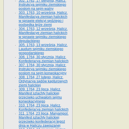
302. 1762, 17 sierpnia, Halicz.
Instrukcya sejmiku ziemskiego
posłom na sejm walny
303. 1763, 10 września, Halicz.
Manifestacya ziemian halickich
w sprawie elekcyi sędziego i
podsędka tejże ziemi
304. 1763, 12 września, Halicz.
Manifestacye ziemian halickich
w sprawie sejmiku ziemskiego
deputackiego
305. 1763, 13 września, Halicz.
Laudum sejmiku ziemskiego
gospodarskiego
306. 1764, 30 stycznia, Halicz.
Konfederacya ziemian halickich
307. 1764, 30 stycznia, Halicz.
Instrukcya sejmiku ziemskiego
posłom na sejm konwokacyjny
308. 1764, 27 lutego, Halicz.
Ordynacya sądów kapturowych
ziemi halickiej
309. 1764, 23 lipca, Halicz.
Manifest szlachty halickiej
przeciwko uchwałom sejmu
konwokacyjnego
310. 1764, 23 lipca, Halicz.
Konfederacya ziemian halickich
311. 1764, 23 lipca, Maryampol.
Manifest szlachty halickiej
przeciwko konfederacyi tegoż
dnia w Haliczu zawiązanej