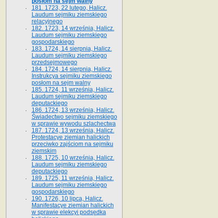
posłom na sejm walny
181. 1723, 22 lutego, Halicz.
Laudum sejmiku ziemskiego
relacyjnego
182. 1723, 14 września, Halicz.
Laudum sejmiku ziemskiego
gospodarskiego
183. 1724, 14 sierpnia, Halicz.
Laudum sejmiku ziemskiego
przedsejmowego
184. 1724, 14 sierpnia, Halicz.
Instrukcya sejmiku ziemskiego
posłom na sejm walny
185. 1724, 11 września, Halicz.
Laudum sejmiku ziemskiego
deputackiego
186. 1724, 13 września, Halicz.
Świadectwo sejmiku ziemskiego
w sprawie wywodu szlachectwa
187. 1724, 13 września, Halicz.
Protestacye ziemian halickich
przeciwko zajściom na sejmiku
ziemskim
188. 1725, 10 września, Halicz.
Laudum sejmiku ziemskiego
deputackiego
189. 1725, 11 września, Halicz.
Laudum sejmiku ziemskiego
gospodarskiego
190. 1726, 10 lipca, Halicz.
Manifestacye ziemian halickich
w sprawie elekcyi podsędka