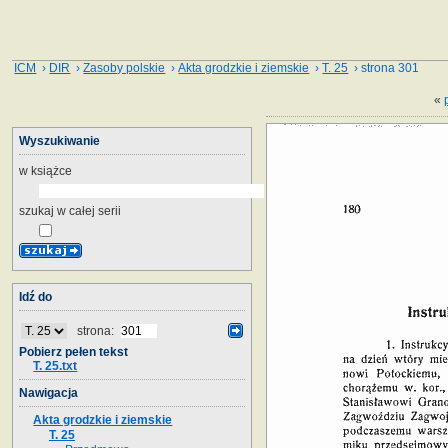
ICM
›
DIR
›
Zasoby polskie
›
Akta grodzkie i ziemskie
›
T. 25
› strona 301
«
Wyszukiwanie
w książce
szukaj w całej serii
Idź do
strona:
Pobierz pełen tekst
T. 25.txt
Nawigacja
Akta grodzkie i ziemskie
T. 25