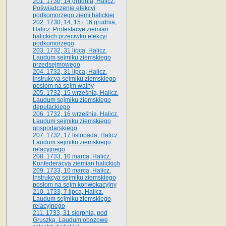
201. 1730, 14 grudnia, Halicz.
Poświadczenie elekcyi
podkomorzego ziemi halickiej
202. 1730, 14, 15 i 16 grudnia,
Halicz. Protestacye ziemian
halickich przeciwko elekcyi
podkomorzego
203. 1732, 31 lipca, Halicz.
Laudum sejmiku ziemskiego
przedsejmowego
204. 1732, 31 lipca, Halicz.
Instrukcya sejmiku ziemskiego
posłom na sejm walny
205. 1732, 15 września, Halicz.
Laudum sejmiku ziemskiego
deputackiego
206. 1732, 16 września, Halicz.
Laudum sejmiku ziemskiego
gospodarskiego
207. 1732, 17 listopada, Halicz.
Laudum sejmiku ziemskiego
relacyjnego
208. 1733, 10 marca, Halicz.
Konfederacya ziemian halickich­
209. 1733, 10 marca, Halicz.
Instrukcya sejmiku ziemskiego
posłom na sejm konwokacyjny
210. 1733, 7 lipca, Halicz.
Laudum sejmiku ziemskiego
relacyjnego
211. 1733, 31 sierpnia, pod
Gruszką. Laudum obozowe