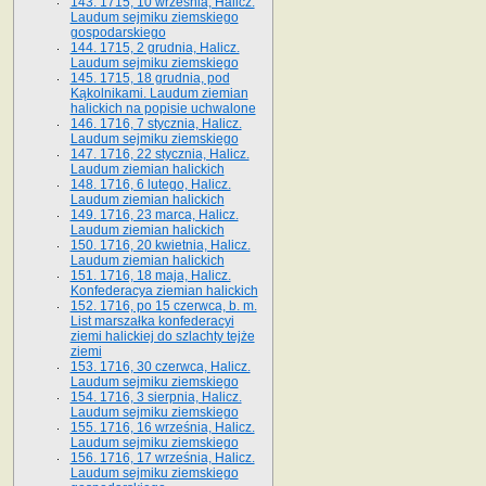
143. 1715, 10 września, Halicz.
Laudum sejmiku ziemskiego
gospodarskiego
144. 1715, 2 grudnia, Halicz.
Laudum sejmiku ziemskiego
145. 1715, 18 grudnia, pod
Kąkolnikami. Laudum ziemian
halickich na popisie uchwalone
146. 1716, 7 stycznia, Halicz.
Laudum sejmiku ziemskiego
147. 1716, 22 stycznia, Halicz.
Laudum ziemian halickich
148. 1716, 6 lutego, Halicz.
Laudum ziemian halickich
149. 1716, 23 marca, Halicz.
Laudum ziemian halickich
150. 1716, 20 kwietnia, Halicz.
Laudum ziemian halickich
151. 1716, 18 maja, Halicz.
Konfederacya ziemian halickich
152. 1716, po 15 czerwca, b. m.
List marszałka konfederacyi
ziemi halickiej do szlachty tejże
ziemi
153. 1716, 30 czerwca, Halicz.
Laudum sejmiku ziemskiego
154. 1716, 3 sierpnia, Halicz.
Laudum sejmiku ziemskiego
155. 1716, 16 września, Halicz.
Laudum sejmiku ziemskiego
156. 1716, 17 września, Halicz.
Laudum sejmiku ziemskiego