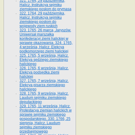
321. 1764, 29 października,
Halicz. Instrukcya sejmiku
ziemskiego posłom do prymasa
322. 1764, 29 października,
Halicz. Instrukcya sejmiku
ziemskiego posłom do
wojewody ziem ruskich
323. 1765, 26 marca, Jaryszów.
Uniwersał marszałka
konfederacyi ziemi halickiej w
sprawie okazowania. 324. 1765,
4 września, Halicz. Elekcya
podkomorzego ziemi halickiej
325. 1765, 5 września, Halicz.
Elekcya sędziego ziemskiego
halickiego
326. 1765, 6 września, Halicz.
Elekcya podsędka ziemi
halickiej
327. 1765, 7 września, Halicz.
Elekcya pisarza ziemskiego
halickiego
328. 1765, 9 września, Halicz.
Laudum sejmiku ziemskiego
deputackiego
329. 1765, 11 września, Halicz.
Protestacya ziemian halickich w
sprawie sejmiku ziemskiego
gospodarskiego. 330. 1766, 25
sierpnia, Halicz. Laudum
sejmiku ziemskiego
przedsejmowego