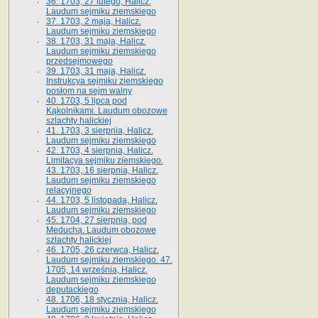
36. 1703, 27 lutego, Halicz.
Laudum sejmiku ziemskiego
37. 1703, 2 maja, Halicz.
Laudum sejmiku ziemskiego
38. 1703, 31 maja, Halicz.
Laudum sejmiku ziemskiego
przedsejmowego
39. 1703, 31 maja, Halicz.
Instrukcya sejmiku ziemskiego
posłom na sejm walny
40. 1703, 5 lipca pod
Kąkolnikami. Laudum obozowe
szlachty halickiej
41­. 1703, 3 sierpnia, Halicz.
Laudum sejmiku ziemskiego
42. 1703, 4 sierpnia, Halicz.
Limitacya sejmiku ziemskiego.
43. 1703, 16 sierpnia, Halicz.
Laudum sejmiku ziemskiego
relacyjnego
44. 1703, 5 listopada, Halicz.
Laudum sejmiku ziemskiego
45. 1704, 27 sierpnia, pod
Meduchą. Laudum obozowe
szlachty halickiej
46. 1705, 26 czerwca, Halicz.
Laudum sejmiku ziemskiego. 47.
1705, 14 września, Halicz.
Laudum sejmiku ziemskiego
deputackiego
48. 1706, 18 stycznia, Halicz.
Laudum sejmiku ziemskiego