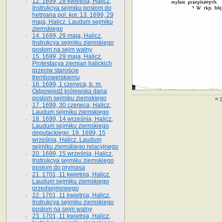
12. 1699, 28 kwietnia, Halicz.
Instrukcya sejmiku posłom do
hetmana pol. kor. 13. 1699, 29
maja, Halicz. Laudum sejmiku
ziemskiego
14. 1699, 29 maja, Halicz.
Instrukcya sejmiku ziemskiego
posłom na sejm walny
15. 1699, 29 maja, Halicz.
Protestacya ziemian halickich
przeciw staroście
trembowelskiemu
16. 1699, 1 czerwca, b. m.
Odpowiedź królewska dana
posłom sejmiku ziemskiego
«
17. 1699, 30 czerwca, Halicz.
Laudum sejmiku ziemskiego
18. 1699, 14 września, Halicz.
Laudum sejmiku ziemskiego
deputackiego. 19. 1699, 15
września, Halicz. Laudum
sejmiku ziemskiego relacyjnego
20. 1699, 15 września, Halicz.
Instrukcya sejmiku ziemskiego
posłom do prymasa
21. 1701, 11 kwietnia, Halicz.
Laudum sejmiku ziemskiego
przedsejmowego
22. 1701, 11 kwietnia, Halicz.
Instrukcya sejmiku ziemskiego
posłom na sejm walny
23. 1701, 11 kwietnia, Halicz.