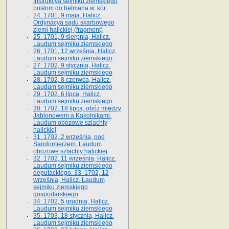
Instrukcya sejmiku ziemskiego
posłom do hetmana w. kor.
24. 1701, 9 maja, Halicz.
Ordynacya sądu skarbowego
ziemi halickiej (fragment)
25. 1701, 9 sierpnia, Halicz.
Laudum sejmiku ziemskiego
26. 1701, 12 września, Halicz.
Laudum sejmiku ziemskiego
27. 1702, 9 stycznia, Halicz.
Laudum sejmiku ziemskiego
28. 1702, 8 czerwca, Halicz.
Laudum sejmiku ziemskiego
29. 1702, 6 lipca, Halicz.
Laudum sejmiku ziemskiego
30. 1702, 18 lipca, obóz między
Jabłonowem a Kąkolnikami.
Laudum obozowe szlachty
halickiej
31. 1702, 2 września, pod
Sandomierzem. Laudum
obozowe szlachty halickiej
32. 1702, 11 września, Halicz.
Laudum sejmiku ziemskiego
deputackiego. 33. 1702, 12
września, Halicz. Laudum
sejmiku ziemskiego
gospodarskiego
34. 1702, 5 grudnia, Halicz.
Laudum sejmiku ziemskiego
35. 1703, 18 stycznia, Halicz.
Laudum sejmiku ziemskiego