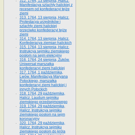
312. 1764, 13 sierpnia, Halicz.
Manifestacya szlachty halickiej z
recesem od konfederacyi tejże
ziemi
313. 1764, 13 sierpnia, Halicz.
Protestacya urzędników i
szlachty ziemi halickiej
przeciwko konfederacyi tejże
ziemi
314. 1764, 13 sierpnia, Halicz.
Konfederacya ziemian halickich
315. 1764, 13 sierpnia, Halicz.
Instrukcya sejmiku ziemskiego
posłom na sejm elekcyjny
316. 1764, 24 sierpnia, Żuków.
Uniwersał marszałka
konfederacyi ziemi halickiej
317. 1764, 1 października,
Lwów. Manifestacya Maryana
Potockiego, marszałka
konfederacyi ziemi halickiej i
innych Potockich
318. 1764, 29 października,
Halicz. Laudum sejmiku
ziemskiego przedsejmowego
319. 1764, 29 października,
Halicz. Instrukcya sejmiku
ziemskiego posłom na sejm
koronacyjny
320. 1764, 29 października,
Halicz. Instrukcya sejmiku
ziemskiego posłom do króla