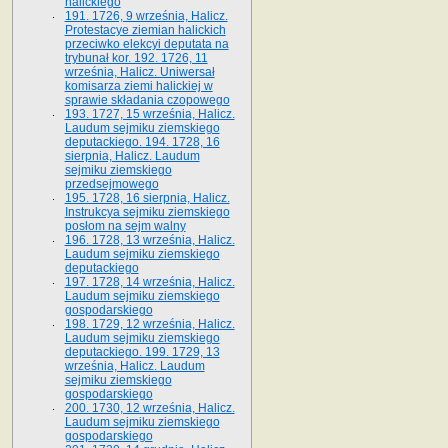
halickiego
191. 1726, 9 września, Halicz.
Protestacye ziemian halickich
przeciwko elekcyi deputata na
trybunał kor. 192. 1726, 11
września, Halicz. Uniwersał
komisarza ziemi halickiej w
sprawie składania czopowego
193. 1727, 15 września, Halicz.
Laudum sejmiku ziemskiego
deputackiego. 194. 1728, 16
sierpnia, Halicz. Laudum
sejmiku ziemskiego
przedsejmowego
195. 1728, 16 sierpnia, Halicz.
Instrukcya sejmiku ziemskiego
posłom na sejm walny
196. 1728, 13 września, Halicz.
Laudum sejmiku ziemskiego
deputackiego
197. 1728, 14 września, Halicz.
Laudum sejmiku ziemskiego
gospodarskiego
198. 1729, 12 września, Halicz.
Laudum sejmiku ziemskiego
deputackiego. 199. 1729, 13
września, Halicz. Laudum
sejmiku ziemskiego
gospodarskiego
200. 1730, 12 września, Halicz.
Laudum sejmiku ziemskiego
gospodarskiego