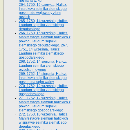
hetmana w. kor.
264. 1750, 16 czerwca, Halicz.
Instrukcya sejmiku ziemskiego
posłom do wojewody ziem
ruskich
265. 1750, 14 września, Halicz.
Laudum sejmiku ziemskiego
deputackiego
266. 1750, 15 września, Halicz.
Manifestacye ziemian halickich z
powodu laudum sejmiku
ziemskiego deputackiego. 267.
1751, 14 września, Halicz.
Laudum sejmiku ziemskiego
gospodarskiego
268. 1752, 14 sierpnia, Halicz.
Laudum sejmiku ziemskiego
przedsejmowego
269. 1752, 14 sierpnia, Halicz.
Instrukcya sejmiku ziemskiego
posłom na sejm walny
270. 1752, 12 września, Halicz.
Laudum sejmiku ziemskiego
gospodarskiego
271. 1752, 12 września, Halicz.
Manifestacya ziemian halickich z
powodu laudum sejmiku
ziemskiego gospodarskiego
272. 1753, 10 września, Halicz.
Manifestacye ziemian halickich
w sprawie sejmiku ziemskiego
deputackiego