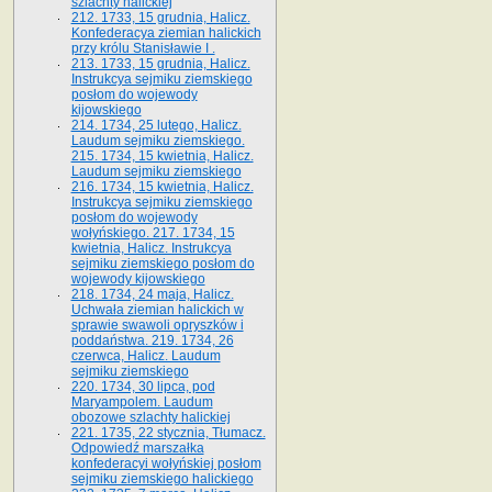
szlachty halickiej
212. 1733, 15 grudnia, Halicz.
Konfederacya ziemian halickich
przy królu Stanisławie I .
213. 1733, 15 grudnia, Halicz.
Instrukcya sejmiku ziemskiego
posłom do wojewody
kijowskiego
214. 1734, 25 lutego, Halicz.
Laudum sejmiku ziemskiego.
215. 1734, 15 kwietnia, Halicz.
Laudum sejmiku ziemskiego
216. 1734, 15 kwietnia, Halicz.
Instrukcya sejmiku ziemskiego
posłom do wojewody
wołyńskiego. 217. 1734, 15
kwietnia, Halicz. Instrukcya
sejmiku ziemskiego posłom do
wojewody kijowskiego
218. 1734, 24 maja, Halicz.
Uchwała ziemian halickich w
sprawie swawoli opryszków i
poddaństwa. 219. 1734, 26
czerwca, Halicz. Laudum
sejmiku ziemskiego
220. 1734, 30 lipca, pod
Maryampolem. Laudum
obozowe szlachty halickiej
221. 1735, 22 stycznia, Tłumacz.
Odpowiedź marszałka
konfederacyi wołyńskiej posłom
sejmiku ziemskiego halickiego