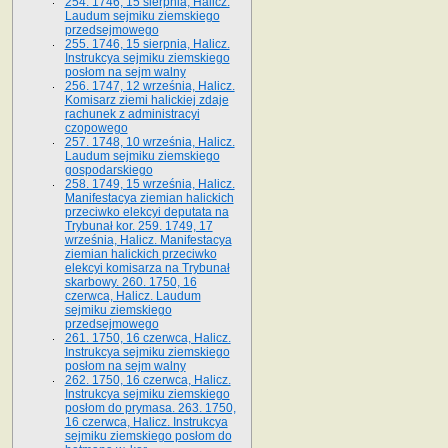
254. 1746, 15 sierpnia, Halicz.
Laudum sejmiku ziemskiego
przedsejmowego
255. 1746, 15 sierpnia, Halicz.
Instrukcya sejmiku ziemskiego
posłom na sejm walny
256. 1747, 12 września, Halicz.
Komisarz ziemi halickiej zdaje
rachunek z administracyi
czopowego
257. 1748, 10 września, Halicz.
Laudum sejmiku ziemskiego
gospodarskiego
258. 1749, 15 września, Halicz.
Manifestacya ziemian halickich
przeciwko elekcyi deputata na
Trybunał kor. 259. 1749, 17
września, Halicz. Manifestacya
ziemian halickich przeciwko
elekcyi komisarza na Trybunał
skarbowy. 260. 1750, 16
czerwca, Halicz. Laudum
sejmiku ziemskiego
przedsejmowego
261. 1750, 16 czerwca, Halicz.
Instrukcya sejmiku ziemskiego
posłom na sejm walny
262. 1750, 16 czerwca, Halicz.
Instrukcya sejmiku ziemskiego
posłom do prymasa. 263. 1750,
16 czerwca, Halicz. Instrukcya
sejmiku ziemskiego posłom do