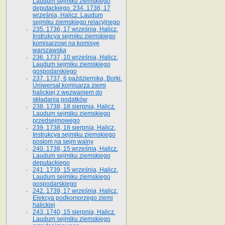
Laudum sejmiku ziemskiego
deputackiego. 234. 1736, 17
września, Halicz. Laudum
sejmiku ziemskiego relacyjnego
235. 1736, 17 września, Halicz.
Instrukcya sejmiku ziemskiego
komisarzowi na komisyę
warszawską
236. 1737, 10 września, Halicz.
Laudum sejmiku ziemskiego
gospodarskiego
237. 1737, 6 października, Borki.
Uniwersał komisarza ziemi
halickiej z wezwaniem do
składania podatków
238. 1738, 18 sierpnia, Halicz.
Laudum sejmiku ziemskiego
przedsejmowego
239. 1738, 18 sierpnia, Halicz.
Instrukcya sejmiku ziemskiego
posłom na sejm walny
240. 1738, 15 września, Halicz.
Laudum sejmiku ziemskiego
deputackiego
241. 1739, 15 września, Halicz.
Laudum sejmiku ziemskiego
gospodarskiego
242. 1739, 17 września, Halicz.
Elekcya podkomorzego ziemi
halickiej
243. 1740, 15 sierpnia, Halicz.
Laudum sejmiku ziemskiego