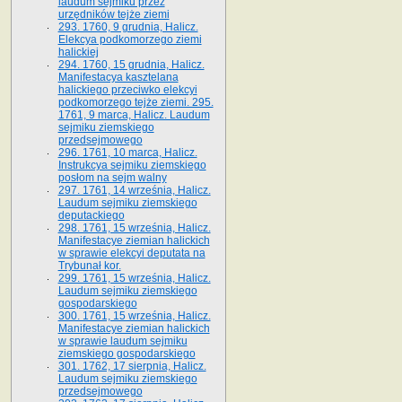
laudum sejmiku przez
urzędników tejże ziemi
293. 1760, 9 grudnia, Halicz.
Elekcya podkomorzego ziemi
halickiej
294. 1760, 15 grudnia, Halicz.
Manifestacya kasztelana
halickiego przeciwko elekcyi
podkomorzego tejże ziemi. 295.
1761, 9 marca, Halicz. Laudum
sejmiku ziemskiego
przedsejmowego
296. 1761, 10 marca, Halicz.
Instrukcya sejmiku ziemskiego
posłom na sejm walny
297. 1761, 14 września, Halicz.
Laudum sejmiku ziemskiego
deputackiego
298. 1761, 15 września, Halicz.
Manifestacye ziemian halickich
w sprawie elekcyi deputata na
Trybunał kor.
299. 1761, 15 września, Halicz.
Laudum sejmiku ziemskiego
gospodarskiego
300. 1761, 15 września, Halicz.
Manifestacye ziemian halickich
w sprawie laudum sejmiku
ziemskiego gospodarskiego
301. 1762, 17 sierpnia, Halicz.
Laudum sejmiku ziemskiego
przedsejmowego