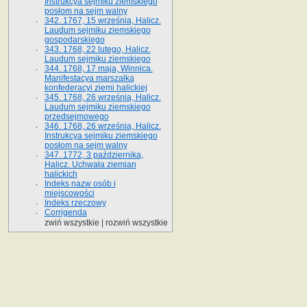
Instrukcya sejmiku ziemskiego
posłom na sejm walny
342. 1767, 15 września, Halicz.
Laudum sejmiku ziemskiego
gospodarskiego
343. 1768, 22 lutego, Halicz.
Laudum sejmiku ziemskiego
344. 1768, 17 maja, Winnica.
Manifestacya marszałka
konfederacyi ziemi halickiej
345. 1768, 26 września, Halicz.
Laudum sejmiku ziemskiego
przedsejmowego
346. 1768, 26 września, Halicz.
Instrukcya sejmiku ziemskiego
posłom na sejm walny
347. 1772, 3 października,
Halicz. Uchwała ziemian
halickich
Indeks nazw osób i
miejscowości
Indeks rzeczowy
Corrigenda
zwiń wszystkie
|
rozwiń wszystkie