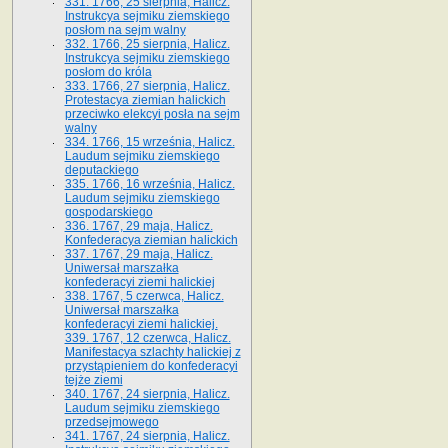
331. 1766, 25 sierpnia, Halicz.
Instrukcya sejmiku ziemskiego
posłom na sejm walny
332. 1766, 25 sierpnia, Halicz.
Instrukcya sejmiku ziemskiego
posłom do króla
333. 1766, 27 sierpnia, Halicz.
Protestacya ziemian halickich
przeciwko elekcyi posła na sejm
walny
334. 1766, 15 września, Halicz.
Laudum sejmiku ziemskiego
deputackiego
335. 1766, 16 września, Halicz.
Laudum sejmiku ziemskiego
gospodarskiego
336. 1767, 29 maja, Halicz.
Konfederacya ziemian halickich
337. 1767, 29 maja, Halicz.
Uniwersał marszałka
konfederacyi ziemi halickiej
338. 1767, 5 czerwca, Halicz.
Uniwersał marszałka
konfederacyi ziemi halickiej.
339. 1767, 12 czerwca, Halicz.
Manifestacya szlachty halickiej z
przystąpieniem do konfederacyi
tejże ziemi
340. 1767, 24 sierpnia, Halicz.
Laudum sejmiku ziemskiego
przedsejmowego
341. 1767, 24 sierpnia, Halicz.