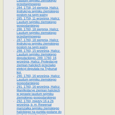
Laudum sejmiku ziemskiego
przedsejmowego
284. 1758, 14 sierpnia, Halicz.
Instrukcya sejmiku ziemskiego
posłom na sejm walny
285. 1759, 11 września, Halicz.
Laudum sejmiku ziemskiego
gospodarskiego
286. 1760, 18 sierpnia, Halicz.
Laudum sejmiku ziemskiego
przedsejmowego
287. 1760, 18 sierpnia, Halicz.
Instrukcya sejmiku ziemskiego
posłom na sejm walny
288. 1760, 15 września, Halicz.
Laudum sejmiku ziemskiego
deputackiego. 289. 1760, 16
września, Halicz. Protestacye
ziemian halickich przeciwko
elekcyi deputata na Trybunał
kor.
290. 1760, 16 września, Halicz.
Laudum sejmiku ziemskiego
gospodarskiego
291. 1760, 16 września, Halicz.
Manifestacye ziemian halickich
w sprawie laudum sejmiku
ziemskiego gospodarskiego
292. 1760, między 16 a 26
września, b. m. Rewersał
marszałka sejmiku ziemskiego
halickiego na punkta podane do