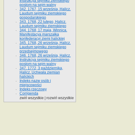
Instrukcya sejmiku ziemskiego
posłom na sejm walny
342. 1767, 15 września, Halicz.
Laudum sejmiku ziemskiego
gospodarskiego
343. 1768, 22 lutego, Halicz.
Laudum sejmiku ziemskiego
344. 1768, 17 maja, Winnica.
Manifestacya marszałka
konfederacyi ziemi halickiej
345. 1768, 26 września, Halicz.
Laudum sejmiku ziemskiego
przedsejmowego
346. 1768, 26 września, Halicz.
Instrukcya sejmiku ziemskiego
posłom na sejm walny
347. 1772, 3 października,
Halicz. Uchwała ziemian
halickich
Indeks nazw osób i
miejscowości
Indeks rzeczowy
Corrigenda
zwiń wszystkie
|
rozwiń wszystkie