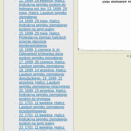
12. 1699, 28 kwietnia, Halicz.
Instrukcya sejmiku posłom do
hetmana pol. kor. 13. 1699, 29
maja, Halicz. Laudum sejmiku
ziemskiego
14. 1699, 29 maja, Halicz.
Instrukcya sejmiku ziemskiego
posłom na sejm walny
15. 1699, 29 maja, Halicz.
Protestacya ziemian halickich
przeciw staroście
trembowelskiemu
16. 1699, 1 czerwca, b. m.
Odpowiedź królewska dana
«
posłom sejmiku ziemskiego
17. 1699, 30 czerwca, Halicz.
Laudum sejmiku ziemskiego
18. 1699, 14 września, Halicz.
Laudum sejmiku ziemskiego
deputackiego. 19. 1699, 15
września, Halicz. Laudum
sejmiku ziemskiego relacyjnego
20. 1699, 15 września, Halicz.
Instrukcya sejmiku ziemskiego
posłom do prymasa
21. 1701, 11 kwietnia, Halicz.
Laudum sejmiku ziemskiego
przedsejmowego
22. 1701, 11 kwietnia, Halicz.
Instrukcya sejmiku ziemskiego
posłom na sejm walny
23. 1701, 11 kwietnia, Halicz.