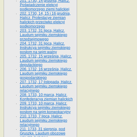
201. 1730, 14 grudnia, Halicz.
Poświadczenie elekcyi
podkomorzego ziemi halickiej
202. 1730, 14, 15 i 16 grudnia,
Halicz. Protestacye ziemian
halickich przeciwko elekcyi
podkomorzego
203. 1732, 31 lipca, Halicz.
Laudum sejmiku ziemskiego
przedsejmowego
204. 1732, 31 lipca, Halicz.
Instrukcya sejmiku ziemskiego
posłom na sejm walny
205. 1732, 15 września, Halicz.
Laudum sejmiku ziemskiego
deputackiego
206. 1732, 16 września, Halicz.
Laudum sejmiku ziemskiego
gospodarskiego
207. 1732, 17 listopada, Halicz.
Laudum sejmiku ziemskiego
relacyjnego
208. 1733, 10 marca, Halicz.
Konfederacya ziemian halickich­
209. 1733, 10 marca, Halicz.
Instrukcya sejmiku ziemskiego
posłom na sejm konwokacyjny
210. 1733, 7 lipca, Halicz.
Laudum sejmiku ziemskiego
relacyjnego
211. 1733, 31 sierpnia, pod
Gruszką. Laudum obozowe