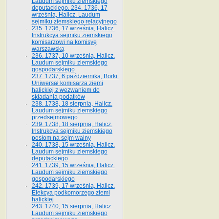
Laudum sejmiku ziemskiego
deputackiego. 234. 1736, 17
września, Halicz. Laudum
sejmiku ziemskiego relacyjnego
235. 1736, 17 września, Halicz.
Instrukcya sejmiku ziemskiego
komisarzowi na komisyę
warszawską
236. 1737, 10 września, Halicz.
Laudum sejmiku ziemskiego
gospodarskiego
237. 1737, 6 października, Borki.
Uniwersał komisarza ziemi
halickiej z wezwaniem do
składania podatków
238. 1738, 18 sierpnia, Halicz.
Laudum sejmiku ziemskiego
przedsejmowego
239. 1738, 18 sierpnia, Halicz.
Instrukcya sejmiku ziemskiego
posłom na sejm walny
240. 1738, 15 września, Halicz.
Laudum sejmiku ziemskiego
deputackiego
241. 1739, 15 września, Halicz.
Laudum sejmiku ziemskiego
gospodarskiego
242. 1739, 17 września, Halicz.
Elekcya podkomorzego ziemi
halickiej
243. 1740, 15 sierpnia, Halicz.
Laudum sejmiku ziemskiego