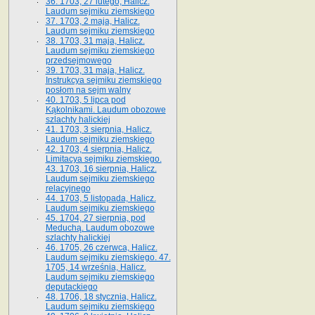
36. 1703, 27 lutego, Halicz.
Laudum sejmiku ziemskiego
37. 1703, 2 maja, Halicz.
Laudum sejmiku ziemskiego
38. 1703, 31 maja, Halicz.
Laudum sejmiku ziemskiego
przedsejmowego
39. 1703, 31 maja, Halicz.
Instrukcya sejmiku ziemskiego
posłom na sejm walny
40. 1703, 5 lipca pod
Kąkolnikami. Laudum obozowe
szlachty halickiej
41­. 1703, 3 sierpnia, Halicz.
Laudum sejmiku ziemskiego
42. 1703, 4 sierpnia, Halicz.
Limitacya sejmiku ziemskiego.
43. 1703, 16 sierpnia, Halicz.
Laudum sejmiku ziemskiego
relacyjnego
44. 1703, 5 listopada, Halicz.
Laudum sejmiku ziemskiego
45. 1704, 27 sierpnia, pod
Meduchą. Laudum obozowe
szlachty halickiej
46. 1705, 26 czerwca, Halicz.
Laudum sejmiku ziemskiego. 47.
1705, 14 września, Halicz.
Laudum sejmiku ziemskiego
deputackiego
48. 1706, 18 stycznia, Halicz.
Laudum sejmiku ziemskiego