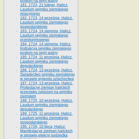
posłom na sejm walny
181. 1723, 22 lutego, Halicz.
Laudum sejmiku ziemskiego
relacyjnego
182. 1723, 14 września, Halicz.
Laudum sejmiku ziemskiego
gospodarskiego
183. 1724, 14 sierpnia, Halicz.
Laudum sejmiku ziemskiego
przedsejmowego
184. 1724, 14 sierpnia, Halicz.
Instrukcya sejmiku ziemskiego
posłom na sejm walny
185. 1724, 11 września, Halicz.
Laudum sejmiku ziemskiego
deputackiego
186. 1724, 13 września, Halicz.
Świadectwo sejmiku ziemskiego
w sprawie wywodu szlachectwa
187. 1724, 13 września, Halicz.
Protestacye ziemian halickich
przeciwko zajściom na sejmiku
ziemskim
188. 1725, 10 września, Halicz.
Laudum sejmiku ziemskiego
deputackiego
189. 1725, 11 września, Halicz.
Laudum sejmiku ziemskiego
gospodarskiego
190. 1726, 10 lipca, Halicz.
Manifestacye ziemian halickich
w sprawie elekcyi podsędka