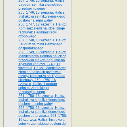
254. 1746, 15 sierpnia, Halicz.
Laudum sejmiku ziemskiego
przedsejmowego
255. 1746, 15 sierpnia, Halicz.
Instrukcya sejmiku ziemskiego
posłom na sejm walny
256. 1747, 12 września, Halicz.
Komisarz ziemi halickiej zdaje
rachunek z administracyi
czopowego
257. 1748, 10 września, Halicz.
Laudum sejmiku ziemskiego
gospodarskiego
258. 1749, 15 września, Halicz.
Manifestacya ziemian halickich
przeciwko elekcyi deputata na
Trybunał kor. 259. 1749, 17
września, Halicz. Manifestacya
ziemian halickich przeciwko
elekcyi komisarza na Trybunał
skarbowy. 260. 1750, 16
czerwca, Halicz. Laudum
sejmiku ziemskiego
przedsejmowego
261. 1750, 16 czerwca, Halicz.
Instrukcya sejmiku ziemskiego
posłom na sejm walny
262. 1750, 16 czerwca, Halicz.
Instrukcya sejmiku ziemskiego
posłom do prymasa. 263. 1750,
16 czerwca, Halicz. Instrukcya
sejmiku ziemskiego posłom do