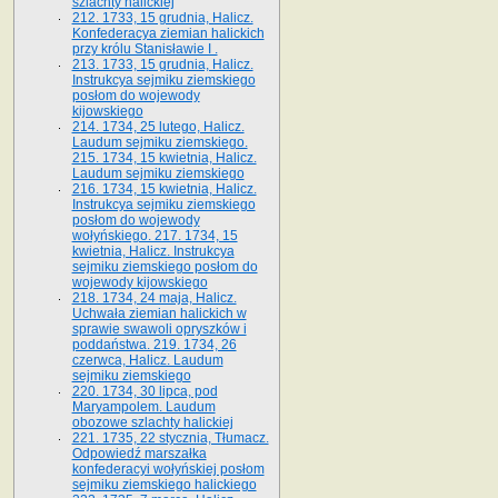
szlachty halickiej
212. 1733, 15 grudnia, Halicz.
Konfederacya ziemian halickich
przy królu Stanisławie I .
213. 1733, 15 grudnia, Halicz.
Instrukcya sejmiku ziemskiego
posłom do wojewody
kijowskiego
214. 1734, 25 lutego, Halicz.
Laudum sejmiku ziemskiego.
215. 1734, 15 kwietnia, Halicz.
Laudum sejmiku ziemskiego
216. 1734, 15 kwietnia, Halicz.
Instrukcya sejmiku ziemskiego
posłom do wojewody
wołyńskiego. 217. 1734, 15
kwietnia, Halicz. Instrukcya
sejmiku ziemskiego posłom do
wojewody kijowskiego
218. 1734, 24 maja, Halicz.
Uchwała ziemian halickich w
sprawie swawoli opryszków i
poddaństwa. 219. 1734, 26
czerwca, Halicz. Laudum
sejmiku ziemskiego
220. 1734, 30 lipca, pod
Maryampolem. Laudum
obozowe szlachty halickiej
221. 1735, 22 stycznia, Tłumacz.
Odpowiedź marszałka
konfederacyi wołyńskiej posłom
sejmiku ziemskiego halickiego