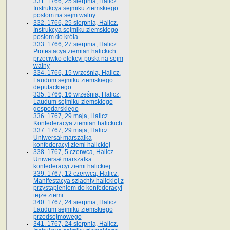
331. 1766, 25 sierpnia, Halicz.
Instrukcya sejmiku ziemskiego
posłom na sejm walny
332. 1766, 25 sierpnia, Halicz.
Instrukcya sejmiku ziemskiego
posłom do króla
333. 1766, 27 sierpnia, Halicz.
Protestacya ziemian halickich
przeciwko elekcyi posła na sejm
walny
334. 1766, 15 września, Halicz.
Laudum sejmiku ziemskiego
deputackiego
335. 1766, 16 września, Halicz.
Laudum sejmiku ziemskiego
gospodarskiego
336. 1767, 29 maja, Halicz.
Konfederacya ziemian halickich
337. 1767, 29 maja, Halicz.
Uniwersał marszałka
konfederacyi ziemi halickiej
338. 1767, 5 czerwca, Halicz.
Uniwersał marszałka
konfederacyi ziemi halickiej.
339. 1767, 12 czerwca, Halicz.
Manifestacya szlachty halickiej z
przystąpieniem do konfederacyi
tejże ziemi
340. 1767, 24 sierpnia, Halicz.
Laudum sejmiku ziemskiego
przedsejmowego
341. 1767, 24 sierpnia, Halicz.