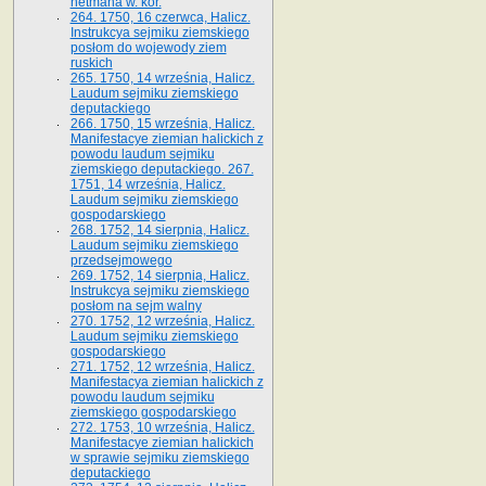
hetmana w. kor.
264. 1750, 16 czerwca, Halicz.
Instrukcya sejmiku ziemskiego
posłom do wojewody ziem
ruskich
265. 1750, 14 września, Halicz.
Laudum sejmiku ziemskiego
deputackiego
266. 1750, 15 września, Halicz.
Manifestacye ziemian halickich z
powodu laudum sejmiku
ziemskiego deputackiego. 267.
1751, 14 września, Halicz.
Laudum sejmiku ziemskiego
gospodarskiego
268. 1752, 14 sierpnia, Halicz.
Laudum sejmiku ziemskiego
przedsejmowego
269. 1752, 14 sierpnia, Halicz.
Instrukcya sejmiku ziemskiego
posłom na sejm walny
270. 1752, 12 września, Halicz.
Laudum sejmiku ziemskiego
gospodarskiego
271. 1752, 12 września, Halicz.
Manifestacya ziemian halickich z
powodu laudum sejmiku
ziemskiego gospodarskiego
272. 1753, 10 września, Halicz.
Manifestacye ziemian halickich
w sprawie sejmiku ziemskiego
deputackiego