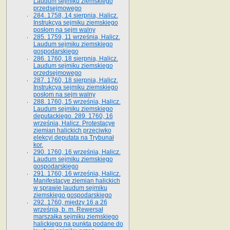
Laudum sejmiku ziemskiego
przedsejmowego
284. 1758, 14 sierpnia, Halicz.
Instrukcya sejmiku ziemskiego
posłom na sejm walny
285. 1759, 11 września, Halicz.
Laudum sejmiku ziemskiego
gospodarskiego
286. 1760, 18 sierpnia, Halicz.
Laudum sejmiku ziemskiego
przedsejmowego
287. 1760, 18 sierpnia, Halicz.
Instrukcya sejmiku ziemskiego
posłom na sejm walny
288. 1760, 15 września, Halicz.
Laudum sejmiku ziemskiego
deputackiego. 289. 1760, 16
września, Halicz. Protestacye
ziemian halickich przeciwko
elekcyi deputata na Trybunał
kor.
290. 1760, 16 września, Halicz.
Laudum sejmiku ziemskiego
gospodarskiego
291. 1760, 16 września, Halicz.
Manifestacye ziemian halickich
w sprawie laudum sejmiku
ziemskiego gospodarskiego
292. 1760, między 16 a 26
września, b. m. Rewersał
marszałka sejmiku ziemskiego
halickiego na punkta podane do