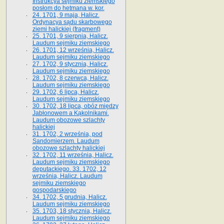
Instrukcya sejmiku ziemskiego
posłom do hetmana w. kor.
24. 1701, 9 maja, Halicz.
Ordynacya sądu skarbowego
ziemi halickiej (fragment)
25. 1701, 9 sierpnia, Halicz.
Laudum sejmiku ziemskiego
26. 1701, 12 września, Halicz.
Laudum sejmiku ziemskiego
27. 1702, 9 stycznia, Halicz.
Laudum sejmiku ziemskiego
28. 1702, 8 czerwca, Halicz.
Laudum sejmiku ziemskiego
29. 1702, 6 lipca, Halicz.
Laudum sejmiku ziemskiego
30. 1702, 18 lipca, obóz między
Jabłonowem a Kąkolnikami.
Laudum obozowe szlachty
halickiej
31. 1702, 2 września, pod
Sandomierzem. Laudum
obozowe szlachty halickiej
32. 1702, 11 września, Halicz.
Laudum sejmiku ziemskiego
deputackiego. 33. 1702, 12
września, Halicz. Laudum
sejmiku ziemskiego
gospodarskiego
34. 1702, 5 grudnia, Halicz.
Laudum sejmiku ziemskiego
35. 1703, 18 stycznia, Halicz.
Laudum sejmiku ziemskiego