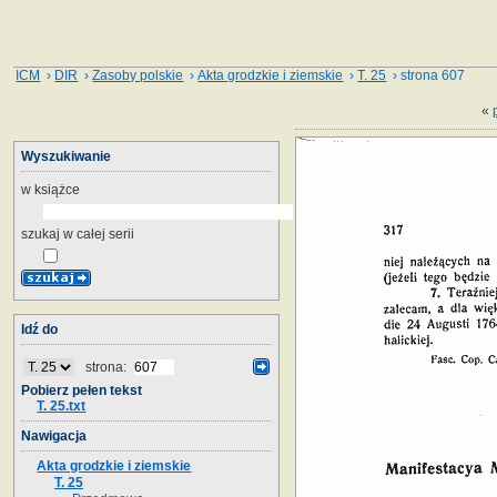
ICM
›
DIR
›
Zasoby polskie
›
Akta grodzkie i ziemskie
›
T. 25
› strona 607
«
Wyszukiwanie
w książce
szukaj w całej serii
Idź do
strona:
Pobierz pełen tekst
T. 25.txt
Nawigacja
Akta grodzkie i ziemskie
T. 25