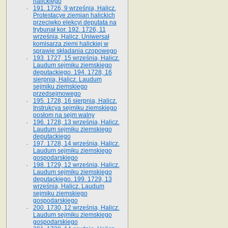
halickiego
191. 1726, 9 września, Halicz.
Protestacye ziemian halickich
przeciwko elekcyi deputata na
trybunał kor. 192. 1726, 11
września, Halicz. Uniwersał
komisarza ziemi halickiej w
sprawie składania czopowego
193. 1727, 15 września, Halicz.
Laudum sejmiku ziemskiego
deputackiego. 194. 1728, 16
sierpnia, Halicz. Laudum
sejmiku ziemskiego
przedsejmowego
195. 1728, 16 sierpnia, Halicz.
Instrukcya sejmiku ziemskiego
posłom na sejm walny
196. 1728, 13 września, Halicz.
Laudum sejmiku ziemskiego
deputackiego
197. 1728, 14 września, Halicz.
Laudum sejmiku ziemskiego
gospodarskiego
198. 1729, 12 września, Halicz.
Laudum sejmiku ziemskiego
deputackiego. 199. 1729, 13
września, Halicz. Laudum
sejmiku ziemskiego
gospodarskiego
200. 1730, 12 września, Halicz.
Laudum sejmiku ziemskiego
gospodarskiego