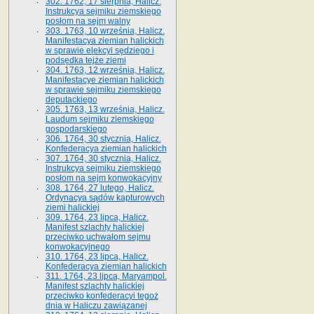
302. 1762, 17 sierpnia, Halicz.
Instrukcya sejmiku ziemskiego
posłom na sejm walny
303. 1763, 10 września, Halicz.
Manifestacya ziemian halickich
w sprawie elekcyi sędziego i
podsędka tejże ziemi
304. 1763, 12 września, Halicz.
Manifestacye ziemian halickich
w sprawie sejmiku ziemskiego
deputackiego
305. 1763, 13 września, Halicz.
Laudum sejmiku ziemskiego
gospodarskiego
306. 1764, 30 stycznia, Halicz.
Konfederacya ziemian halickich
307. 1764, 30 stycznia, Halicz.
Instrukcya sejmiku ziemskiego
posłom na sejm konwokacyjny
308. 1764, 27 lutego, Halicz.
Ordynacya sądów kapturowych
ziemi halickiej
309. 1764, 23 lipca, Halicz.
Manifest szlachty halickiej
przeciwko uchwałom sejmu
konwokacyjnego
310. 1764, 23 lipca, Halicz.
Konfederacya ziemian halickich
311. 1764, 23 lipca, Maryampol.
Manifest szlachty halickiej
przeciwko konfederacyi tegoż
dnia w Haliczu zawiązanej