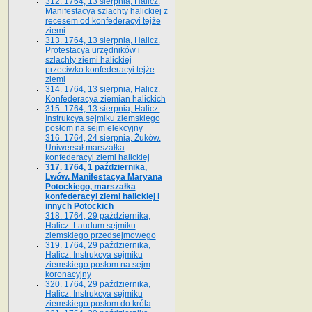
312. 1764, 13 sierpnia, Halicz.
Manifestacya szlachty halickiej z
recesem od konfederacyi tejże
ziemi
313. 1764, 13 sierpnia, Halicz.
Protestacya urzędników i
szlachty ziemi halickiej
przeciwko konfederacyi tejże
ziemi
314. 1764, 13 sierpnia, Halicz.
Konfederacya ziemian halickich
315. 1764, 13 sierpnia, Halicz.
Instrukcya sejmiku ziemskiego
posłom na sejm elekcyjny
316. 1764, 24 sierpnia, Żuków.
Uniwersał marszałka
konfederacyi ziemi halickiej
317. 1764, 1 października,
Lwów. Manifestacya Maryana
Potockiego, marszałka
konfederacyi ziemi halickiej i
innych Potockich
318. 1764, 29 października,
Halicz. Laudum sejmiku
ziemskiego przedsejmowego
319. 1764, 29 października,
Halicz. Instrukcya sejmiku
ziemskiego posłom na sejm
koronacyjny
320. 1764, 29 października,
Halicz. Instrukcya sejmiku
ziemskiego posłom do króla