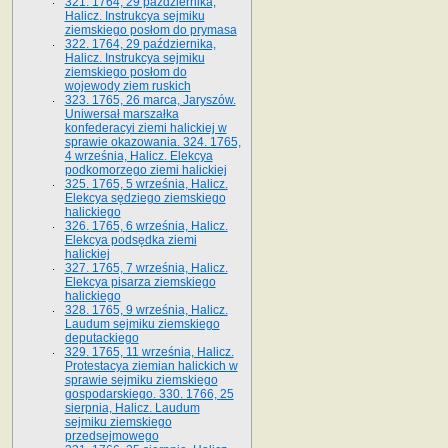
321. 1764, 29 października,
Halicz. Instrukcya sejmiku
ziemskiego posłom do prymasa
322. 1764, 29 października,
Halicz. Instrukcya sejmiku
ziemskiego posłom do
wojewody ziem ruskich
323. 1765, 26 marca, Jaryszów.
Uniwersał marszałka
konfederacyi ziemi halickiej w
sprawie okazowania. 324. 1765,
4 września, Halicz. Elekcya
podkomorzego ziemi halickiej
325. 1765, 5 września, Halicz.
Elekcya sędziego ziemskiego
halickiego
326. 1765, 6 września, Halicz.
Elekcya podsędka ziemi
halickiej
327. 1765, 7 września, Halicz.
Elekcya pisarza ziemskiego
halickiego
328. 1765, 9 września, Halicz.
Laudum sejmiku ziemskiego
deputackiego
329. 1765, 11 września, Halicz.
Protestacya ziemian halickich w
sprawie sejmiku ziemskiego
gospodarskiego. 330. 1766, 25
sierpnia, Halicz. Laudum
sejmiku ziemskiego
przedsejmowego