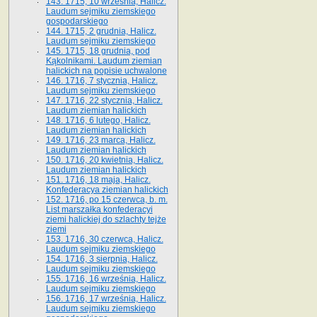
143. 1715, 10 września, Halicz.
Laudum sejmiku ziemskiego
gospodarskiego
144. 1715, 2 grudnia, Halicz.
Laudum sejmiku ziemskiego
145. 1715, 18 grudnia, pod
Kąkolnikami. Laudum ziemian
halickich na popisie uchwalone
146. 1716, 7 stycznia, Halicz.
Laudum sejmiku ziemskiego
147. 1716, 22 stycznia, Halicz.
Laudum ziemian halickich
148. 1716, 6 lutego, Halicz.
Laudum ziemian halickich
149. 1716, 23 marca, Halicz.
Laudum ziemian halickich
150. 1716, 20 kwietnia, Halicz.
Laudum ziemian halickich
151. 1716, 18 maja, Halicz.
Konfederacya ziemian halickich
152. 1716, po 15 czerwca, b. m.
List marszałka konfederacyi
ziemi halickiej do szlachty tejże
ziemi
153. 1716, 30 czerwca, Halicz.
Laudum sejmiku ziemskiego
154. 1716, 3 sierpnia, Halicz.
Laudum sejmiku ziemskiego
155. 1716, 16 września, Halicz.
Laudum sejmiku ziemskiego
156. 1716, 17 września, Halicz.
Laudum sejmiku ziemskiego