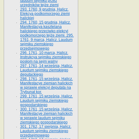
laudum sejmiku przez
urzędników tejże ziemi
293. 1760, 9 grudnia, Halicz.
Elekcya podkomorzego ziemi
halickiej
294. 1760, 15 grudnia, Halicz.
Manifestacya kasztelana
halickiego przeciwko elekcyi
podkomorzego tejże ziemi. 295.
1761, 9 marca, Halicz. Laudum
sejmiku ziemskiego
przedsejmowego
296. 1761, 10 marca, Halicz.
Instrukcya sejmiku ziemskiego
posłom na sejm walny
297. 1761, 14 września, Halicz.
Laudum sejmiku ziemskiego
deputackiego
298. 1761, 15 września, Halicz.
Manifestacye ziemian halickich
w sprawie elekcyi deputata na
Trybunał kor.
299. 1761, 15 września, Halicz.
Laudum sejmiku ziemskiego
gospodarskiego
300. 1761, 15 września, Halicz.
Manifestacye ziemian halickich
w sprawie laudum sejmiku
ziemskiego gospodarskiego
301. 1762, 17 sierpnia, Halicz.
Laudum sejmiku ziemskiego
przedsejmowego