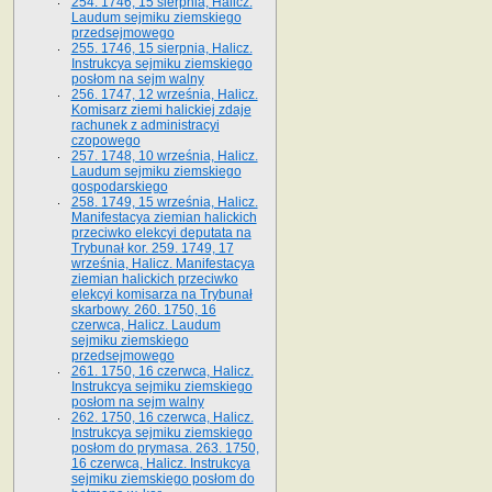
254. 1746, 15 sierpnia, Halicz.
Laudum sejmiku ziemskiego
przedsejmowego
255. 1746, 15 sierpnia, Halicz.
Instrukcya sejmiku ziemskiego
posłom na sejm walny
256. 1747, 12 września, Halicz.
Komisarz ziemi halickiej zdaje
rachunek z administracyi
czopowego
257. 1748, 10 września, Halicz.
Laudum sejmiku ziemskiego
gospodarskiego
258. 1749, 15 września, Halicz.
Manifestacya ziemian halickich
przeciwko elekcyi deputata na
Trybunał kor. 259. 1749, 17
września, Halicz. Manifestacya
ziemian halickich przeciwko
elekcyi komisarza na Trybunał
skarbowy. 260. 1750, 16
czerwca, Halicz. Laudum
sejmiku ziemskiego
przedsejmowego
261. 1750, 16 czerwca, Halicz.
Instrukcya sejmiku ziemskiego
posłom na sejm walny
262. 1750, 16 czerwca, Halicz.
Instrukcya sejmiku ziemskiego
posłom do prymasa. 263. 1750,
16 czerwca, Halicz. Instrukcya
sejmiku ziemskiego posłom do