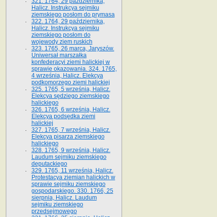
321. 1764, 29 października,
Halicz. Instrukcya sejmiku
ziemskiego posłom do prymasa
322. 1764, 29 października,
Halicz. Instrukcya sejmiku
ziemskiego posłom do
wojewody ziem ruskich
323. 1765, 26 marca, Jaryszów.
Uniwersał marszałka
konfederacyi ziemi halickiej w
sprawie okazowania. 324. 1765,
4 września, Halicz. Elekcya
podkomorzego ziemi halickiej
325. 1765, 5 września, Halicz.
Elekcya sędziego ziemskiego
halickiego
326. 1765, 6 września, Halicz.
Elekcya podsędka ziemi
halickiej
327. 1765, 7 września, Halicz.
Elekcya pisarza ziemskiego
halickiego
328. 1765, 9 września, Halicz.
Laudum sejmiku ziemskiego
deputackiego
329. 1765, 11 września, Halicz.
Protestacya ziemian halickich w
sprawie sejmiku ziemskiego
gospodarskiego. 330. 1766, 25
sierpnia, Halicz. Laudum
sejmiku ziemskiego
przedsejmowego