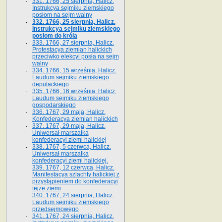
331. 1766, 25 sierpnia, Halicz.
Instrukcya sejmiku ziemskiego
posłom na sejm walny
332. 1766, 25 sierpnia, Halicz.
Instrukcya sejmiku ziemskiego
posłom do króla
333. 1766, 27 sierpnia, Halicz.
Protestacya ziemian halickich
przeciwko elekcyi posła na sejm
walny
334. 1766, 15 września, Halicz.
Laudum sejmiku ziemskiego
deputackiego
335. 1766, 16 września, Halicz.
Laudum sejmiku ziemskiego
gospodarskiego
336. 1767, 29 maja, Halicz.
Konfederacya ziemian halickich
337. 1767, 29 maja, Halicz.
Uniwersał marszałka
konfederacyi ziemi halickiej
338. 1767, 5 czerwca, Halicz.
Uniwersał marszałka
konfederacyi ziemi halickiej.
339. 1767, 12 czerwca, Halicz.
Manifestacya szlachty halickiej z
przystąpieniem do konfederacyi
tejże ziemi
340. 1767, 24 sierpnia, Halicz.
Laudum sejmiku ziemskiego
przedsejmowego
341. 1767, 24 sierpnia, Halicz.