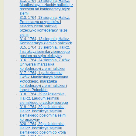
312. 1764, 13 sierpnia, Halicz.
Manifestacya szlachty halickiej z
recesem od konfederacyi tejże
ziemi
313. 1764, 13 sierpnia, Halicz.
Protestacya urzędników i
szlachty ziemi halickiej
przeciwko konfederacyi tejże
ziemi
314. 1764, 13 sierpnia, Halicz.
Konfederacya ziemian halickich
315. 1764, 13 sierpnia, Halicz.
Instrukcya sejmiku ziemskiego
posłom na sejm elekcyjny
316. 1764, 24 sierpnia, Żuków.
Uniwersał marszałka
konfederacyi ziemi halickiej
317. 1764, 1 października,
Lwów. Manifestacya Maryana
Potockiego, marszałka
konfederacyi ziemi halickiej i
innych Potockich
318. 1764, 29 października,
Halicz. Laudum sejmiku
ziemskiego przedsejmowego
319. 1764, 29 października,
Halicz. Instrukcya sejmiku
ziemskiego posłom na sejm
koronacyjny
320. 1764, 29 października,
Halicz. Instrukcya sejmiku
ziemskiego posłom do króla