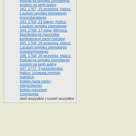
Instrukcya sejmiku ziemskiego
posłom na sejm walny
342. 1767, 15 września, Halicz.
Laudum sejmiku ziemskiego
gospodarskiego
343. 1768, 22 lutego, Halicz.
Laudum sejmiku ziemskiego
344. 1768, 17 maja, Winnica.
Manifestacya marszałka
konfederacyi ziemi halickiej
345. 1768, 26 września, Halicz.
Laudum sejmiku ziemskiego
przedsejmowego
346. 1768, 26 września, Halicz.
Instrukcya sejmiku ziemskiego
posłom na sejm walny
347. 1772, 3 października,
Halicz. Uchwała ziemian
halickich
Indeks nazw osób i
miejscowości
Indeks rzeczowy
Corrigenda
zwiń wszystkie
|
rozwiń wszystkie