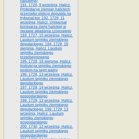
halickiego
191. 1726, 9 września, Halicz.
Protestacye ziemian halickich
przeciwko elekcyi deputata na
trybunał kor. 192. 1726, 11
września, Halicz. Uniwersał
komisarza ziemi halickiej w
sprawie składania czopowego
193. 1727, 15 września, Halicz.
Laudum sejmiku ziemskiego
deputackiego. 194. 1728, 16
sierpnia, Halicz. Laudum
sejmiku ziemskiego
przedsejmowego
195. 1728, 16 sierpnia, Halicz.
Instrukcya sejmiku ziemskiego
posłom na sejm walny
196. 1728, 13 września, Halicz.
Laudum sejmiku ziemskiego
deputackiego
197. 1728, 14 września, Halicz.
Laudum sejmiku ziemskiego
gospodarskiego
198. 1729, 12 września, Halicz.
Laudum sejmiku ziemskiego
deputackiego. 199. 1729, 13
września, Halicz. Laudum
sejmiku ziemskiego
gospodarskiego
200. 1730, 12 września, Halicz.
Laudum sejmiku ziemskiego
gospodarskiego