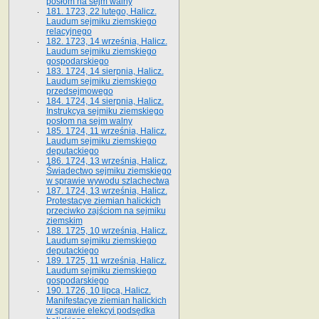
posłom na sejm walny
181. 1723, 22 lutego, Halicz.
Laudum sejmiku ziemskiego
relacyjnego
182. 1723, 14 września, Halicz.
Laudum sejmiku ziemskiego
gospodarskiego
183. 1724, 14 sierpnia, Halicz.
Laudum sejmiku ziemskiego
przedsejmowego
184. 1724, 14 sierpnia, Halicz.
Instrukcya sejmiku ziemskiego
posłom na sejm walny
185. 1724, 11 września, Halicz.
Laudum sejmiku ziemskiego
deputackiego
186. 1724, 13 września, Halicz.
Świadectwo sejmiku ziemskiego
w sprawie wywodu szlachectwa
187. 1724, 13 września, Halicz.
Protestacye ziemian halickich
przeciwko zajściom na sejmiku
ziemskim
188. 1725, 10 września, Halicz.
Laudum sejmiku ziemskiego
deputackiego
189. 1725, 11 września, Halicz.
Laudum sejmiku ziemskiego
gospodarskiego
190. 1726, 10 lipca, Halicz.
Manifestacye ziemian halickich
w sprawie elekcyi podsędka