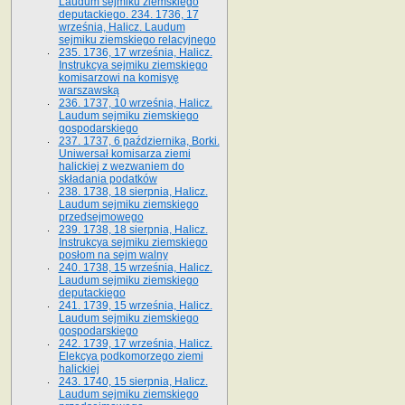
Laudum sejmiku ziemskiego
deputackiego. 234. 1736, 17
września, Halicz. Laudum
sejmiku ziemskiego relacyjnego
235. 1736, 17 września, Halicz.
Instrukcya sejmiku ziemskiego
komisarzowi na komisyę
warszawską
236. 1737, 10 września, Halicz.
Laudum sejmiku ziemskiego
gospodarskiego
237. 1737, 6 października, Borki.
Uniwersał komisarza ziemi
halickiej z wezwaniem do
składania podatków
238. 1738, 18 sierpnia, Halicz.
Laudum sejmiku ziemskiego
przedsejmowego
239. 1738, 18 sierpnia, Halicz.
Instrukcya sejmiku ziemskiego
posłom na sejm walny
240. 1738, 15 września, Halicz.
Laudum sejmiku ziemskiego
deputackiego
241. 1739, 15 września, Halicz.
Laudum sejmiku ziemskiego
gospodarskiego
242. 1739, 17 września, Halicz.
Elekcya podkomorzego ziemi
halickiej
243. 1740, 15 sierpnia, Halicz.
Laudum sejmiku ziemskiego