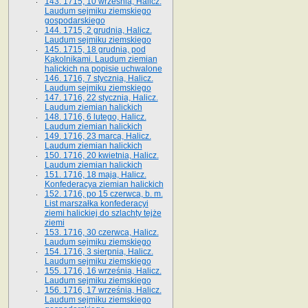
143. 1715, 10 września, Halicz.
Laudum sejmiku ziemskiego
gospodarskiego
144. 1715, 2 grudnia, Halicz.
Laudum sejmiku ziemskiego
145. 1715, 18 grudnia, pod
Kąkolnikami. Laudum ziemian
halickich na popisie uchwalone
146. 1716, 7 stycznia, Halicz.
Laudum sejmiku ziemskiego
147. 1716, 22 stycznia, Halicz.
Laudum ziemian halickich
148. 1716, 6 lutego, Halicz.
Laudum ziemian halickich
149. 1716, 23 marca, Halicz.
Laudum ziemian halickich
150. 1716, 20 kwietnia, Halicz.
Laudum ziemian halickich
151. 1716, 18 maja, Halicz.
Konfederacya ziemian halickich
152. 1716, po 15 czerwca, b. m.
List marszałka konfederacyi
ziemi halickiej do szlachty tejże
ziemi
153. 1716, 30 czerwca, Halicz.
Laudum sejmiku ziemskiego
154. 1716, 3 sierpnia, Halicz.
Laudum sejmiku ziemskiego
155. 1716, 16 września, Halicz.
Laudum sejmiku ziemskiego
156. 1716, 17 września, Halicz.
Laudum sejmiku ziemskiego