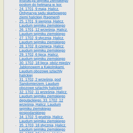
Instrukcya sejmiku ziemskiego
posłom do hetmana w. kor.
24. 1701, 9 maja, Halicz.
Ordynacya sądu skarbowego
ziemi halickiej (fragment)
25. 1701, 9 sierpnia, Halicz.
Laudum sejmiku ziemskiego
26. 1701, 12 września, Halicz.
Laudum sejmiku ziemskiego
27. 1702, 9 stycznia, Halicz.
Laudum sejmiku ziemskiego
28. 1702, 8 czerwca, Halicz.
Laudum sejmiku ziemskiego
29. 1702, 6 lipca, Halicz.
Laudum sejmiku ziemskiego
30. 1702, 18 lipca, obóz między
Jabłonowem a Kąkolnikami.
Laudum obozowe szlachty
halickiej
31. 1702, 2 września, pod
Sandomierzem. Laudum
obozowe szlachty halickiej
32. 1702, 11 września, Halicz.
Laudum sejmiku ziemskiego
deputackiego. 33. 1702, 12
września, Halicz. Laudum
sejmiku ziemskiego
gospodarskiego
34. 1702, 5 grudnia, Halicz.
Laudum sejmiku ziemskiego
35. 1703, 18 stycznia, Halicz.
Laudum sejmiku ziemskiego