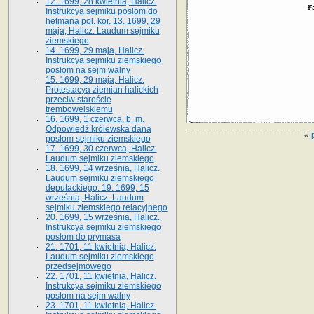
12. 1699, 28 kwietnia, Halicz.
Instrukcya sejmiku posłom do
hetmana pol. kor. 13. 1699, 29
maja, Halicz. Laudum sejmiku
ziemskiego
14. 1699, 29 maja, Halicz.
Instrukcya sejmiku ziemskiego
posłom na sejm walny
15. 1699, 29 maja, Halicz.
Protestacya ziemian halickich
przeciw staroście
trembowelskiemu
16. 1699, 1 czerwca, b. m.
Odpowiedź królewska dana
«
posłom sejmiku ziemskiego
17. 1699, 30 czerwca, Halicz.
Laudum sejmiku ziemskiego
18. 1699, 14 września, Halicz.
Laudum sejmiku ziemskiego
deputackiego. 19. 1699, 15
września, Halicz. Laudum
sejmiku ziemskiego relacyjnego
20. 1699, 15 września, Halicz.
Instrukcya sejmiku ziemskiego
posłom do prymasa
21. 1701, 11 kwietnia, Halicz.
Laudum sejmiku ziemskiego
przedsejmowego
22. 1701, 11 kwietnia, Halicz.
Instrukcya sejmiku ziemskiego
posłom na sejm walny
23. 1701, 11 kwietnia, Halicz.