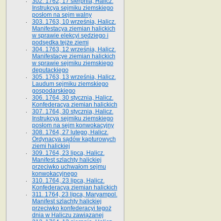
302. 1762, 17 sierpnia, Halicz.
Instrukcya sejmiku ziemskiego
posłom na sejm walny
303. 1763, 10 września, Halicz.
Manifestacya ziemian halickich
w sprawie elekcyi sędziego i
podsędka tejże ziemi
304. 1763, 12 września, Halicz.
Manifestacye ziemian halickich
w sprawie sejmiku ziemskiego
deputackiego
305. 1763, 13 września, Halicz.
Laudum sejmiku ziemskiego
gospodarskiego
306. 1764, 30 stycznia, Halicz.
Konfederacya ziemian halickich
307. 1764, 30 stycznia, Halicz.
Instrukcya sejmiku ziemskiego
posłom na sejm konwokacyjny
308. 1764, 27 lutego, Halicz.
Ordynacya sądów kapturowych
ziemi halickiej
309. 1764, 23 lipca, Halicz.
Manifest szlachty halickiej
przeciwko uchwałom sejmu
konwokacyjnego
310. 1764, 23 lipca, Halicz.
Konfederacya ziemian halickich
311. 1764, 23 lipca, Maryampol.
Manifest szlachty halickiej
przeciwko konfederacyi tegoż
dnia w Haliczu zawiązanej