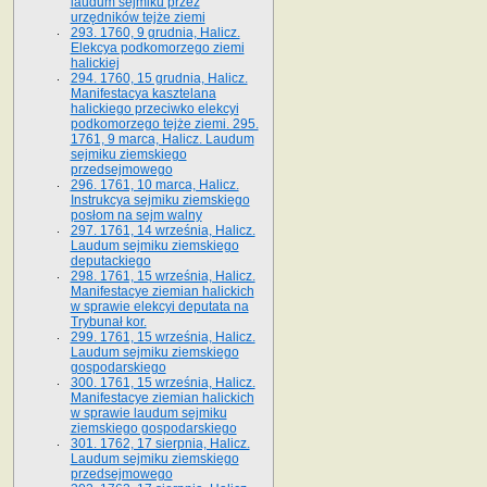
laudum sejmiku przez
urzędników tejże ziemi
293. 1760, 9 grudnia, Halicz.
Elekcya podkomorzego ziemi
halickiej
294. 1760, 15 grudnia, Halicz.
Manifestacya kasztelana
halickiego przeciwko elekcyi
podkomorzego tejże ziemi. 295.
1761, 9 marca, Halicz. Laudum
sejmiku ziemskiego
przedsejmowego
296. 1761, 10 marca, Halicz.
Instrukcya sejmiku ziemskiego
posłom na sejm walny
297. 1761, 14 września, Halicz.
Laudum sejmiku ziemskiego
deputackiego
298. 1761, 15 września, Halicz.
Manifestacye ziemian halickich
w sprawie elekcyi deputata na
Trybunał kor.
299. 1761, 15 września, Halicz.
Laudum sejmiku ziemskiego
gospodarskiego
300. 1761, 15 września, Halicz.
Manifestacye ziemian halickich
w sprawie laudum sejmiku
ziemskiego gospodarskiego
301. 1762, 17 sierpnia, Halicz.
Laudum sejmiku ziemskiego
przedsejmowego