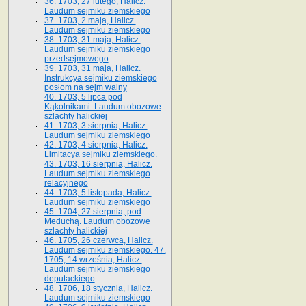
36. 1703, 27 lutego, Halicz.
Laudum sejmiku ziemskiego
37. 1703, 2 maja, Halicz.
Laudum sejmiku ziemskiego
38. 1703, 31 maja, Halicz.
Laudum sejmiku ziemskiego
przedsejmowego
39. 1703, 31 maja, Halicz.
Instrukcya sejmiku ziemskiego
posłom na sejm walny
40. 1703, 5 lipca pod
Kąkolnikami. Laudum obozowe
szlachty halickiej
41­. 1703, 3 sierpnia, Halicz.
Laudum sejmiku ziemskiego
42. 1703, 4 sierpnia, Halicz.
Limitacya sejmiku ziemskiego.
43. 1703, 16 sierpnia, Halicz.
Laudum sejmiku ziemskiego
relacyjnego
44. 1703, 5 listopada, Halicz.
Laudum sejmiku ziemskiego
45. 1704, 27 sierpnia, pod
Meduchą. Laudum obozowe
szlachty halickiej
46. 1705, 26 czerwca, Halicz.
Laudum sejmiku ziemskiego. 47.
1705, 14 września, Halicz.
Laudum sejmiku ziemskiego
deputackiego
48. 1706, 18 stycznia, Halicz.
Laudum sejmiku ziemskiego