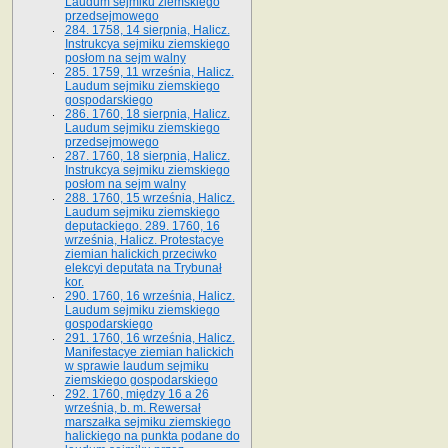
Laudum sejmiku ziemskiego
przedsejmowego
284. 1758, 14 sierpnia, Halicz.
Instrukcya sejmiku ziemskiego
posłom na sejm walny
285. 1759, 11 września, Halicz.
Laudum sejmiku ziemskiego
gospodarskiego
286. 1760, 18 sierpnia, Halicz.
Laudum sejmiku ziemskiego
przedsejmowego
287. 1760, 18 sierpnia, Halicz.
Instrukcya sejmiku ziemskiego
posłom na sejm walny
288. 1760, 15 września, Halicz.
Laudum sejmiku ziemskiego
deputackiego. 289. 1760, 16
września, Halicz. Protestacye
ziemian halickich przeciwko
elekcyi deputata na Trybunał
kor.
290. 1760, 16 września, Halicz.
Laudum sejmiku ziemskiego
gospodarskiego
291. 1760, 16 września, Halicz.
Manifestacye ziemian halickich
w sprawie laudum sejmiku
ziemskiego gospodarskiego
292. 1760, między 16 a 26
września, b. m. Rewersał
marszałka sejmiku ziemskiego
halickiego na punkta podane do