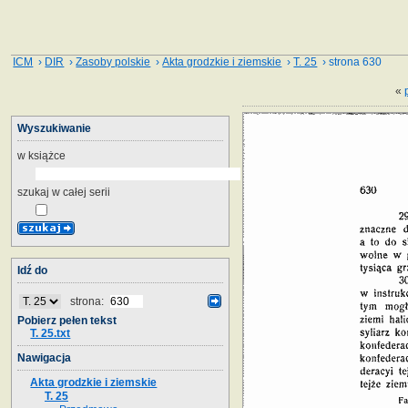
ICM
›
DIR
›
Zasoby polskie
›
Akta grodzkie i ziemskie
›
T. 25
› strona 630
«
Wyszukiwanie
w książce
szukaj w całej serii
Idź do
strona:
Pobierz pełen tekst
T. 25.txt
Nawigacja
Akta grodzkie i ziemskie
T. 25