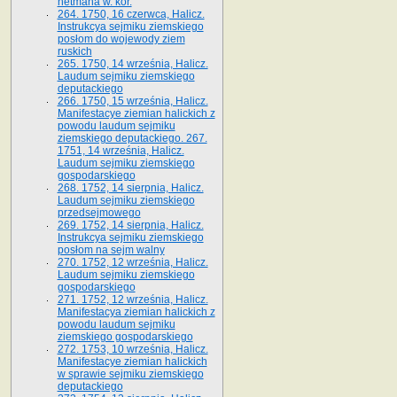
hetmana w. kor.
264. 1750, 16 czerwca, Halicz.
Instrukcya sejmiku ziemskiego
posłom do wojewody ziem
ruskich
265. 1750, 14 września, Halicz.
Laudum sejmiku ziemskiego
deputackiego
266. 1750, 15 września, Halicz.
Manifestacye ziemian halickich z
powodu laudum sejmiku
ziemskiego deputackiego. 267.
1751, 14 września, Halicz.
Laudum sejmiku ziemskiego
gospodarskiego
268. 1752, 14 sierpnia, Halicz.
Laudum sejmiku ziemskiego
przedsejmowego
269. 1752, 14 sierpnia, Halicz.
Instrukcya sejmiku ziemskiego
posłom na sejm walny
270. 1752, 12 września, Halicz.
Laudum sejmiku ziemskiego
gospodarskiego
271. 1752, 12 września, Halicz.
Manifestacya ziemian halickich z
powodu laudum sejmiku
ziemskiego gospodarskiego
272. 1753, 10 września, Halicz.
Manifestacye ziemian halickich
w sprawie sejmiku ziemskiego
deputackiego