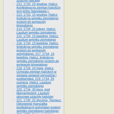
szlachty halickiej
212. 1733, 15 grudnia, Halicz.
Konfederacya ziemian halickich
przy królu Stanisławie I .
213. 1733, 15 grudnia, Halicz.
Instrukcya sejmiku ziemskiego
posłom do wojewody
kijowskiego
214. 1734, 25 lutego, Halicz.
Laudum sejmiku ziemskiego.
215. 1734, 15 kwietnia, Halicz.
Laudum sejmiku ziemskiego
216. 1734, 15 kwietnia, Halicz.
Instrukcya sejmiku ziemskiego
posłom do wojewody
wołyńskiego. 217. 1734, 15
kwietnia, Halicz. Instrukcya
sejmiku ziemskiego posłom do
wojewody kijowskiego
218. 1734, 24 maja, Halicz.
Uchwała ziemian halickich w
sprawie swawoli opryszków i
poddaństwa. 219. 1734, 26
czerwca, Halicz. Laudum
sejmiku ziemskiego
220. 1734, 30 lipca, pod
Maryampolem. Laudum
obozowe szlachty halickiej
221. 1735, 22 stycznia, Tłumacz.
Odpowiedź marszałka
konfederacyi wołyńskiej posłom
sejmiku ziemskiego halickiego