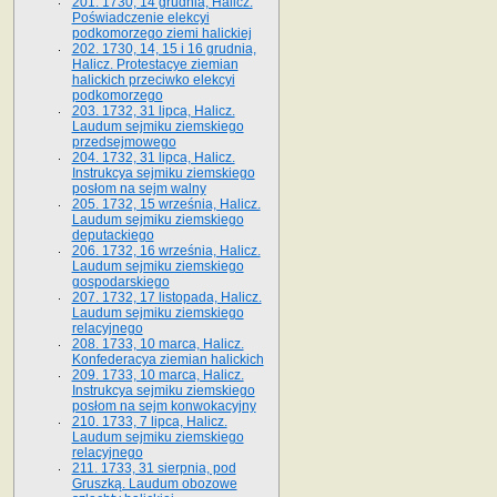
201. 1730, 14 grudnia, Halicz.
Poświadczenie elekcyi
podkomorzego ziemi halickiej
202. 1730, 14, 15 i 16 grudnia,
Halicz. Protestacye ziemian
halickich przeciwko elekcyi
podkomorzego
203. 1732, 31 lipca, Halicz.
Laudum sejmiku ziemskiego
przedsejmowego
204. 1732, 31 lipca, Halicz.
Instrukcya sejmiku ziemskiego
posłom na sejm walny
205. 1732, 15 września, Halicz.
Laudum sejmiku ziemskiego
deputackiego
206. 1732, 16 września, Halicz.
Laudum sejmiku ziemskiego
gospodarskiego
207. 1732, 17 listopada, Halicz.
Laudum sejmiku ziemskiego
relacyjnego
208. 1733, 10 marca, Halicz.
Konfederacya ziemian halickich­
209. 1733, 10 marca, Halicz.
Instrukcya sejmiku ziemskiego
posłom na sejm konwokacyjny
210. 1733, 7 lipca, Halicz.
Laudum sejmiku ziemskiego
relacyjnego
211. 1733, 31 sierpnia, pod
Gruszką. Laudum obozowe