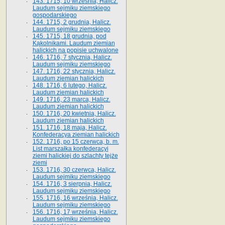
143. 1715, 10 września, Halicz.
Laudum sejmiku ziemskiego
gospodarskiego
144. 1715, 2 grudnia, Halicz.
Laudum sejmiku ziemskiego
145. 1715, 18 grudnia, pod
Kąkolnikami. Laudum ziemian
halickich na popisie uchwalone
146. 1716, 7 stycznia, Halicz.
Laudum sejmiku ziemskiego
147. 1716, 22 stycznia, Halicz.
Laudum ziemian halickich
148. 1716, 6 lutego, Halicz.
Laudum ziemian halickich
149. 1716, 23 marca, Halicz.
Laudum ziemian halickich
150. 1716, 20 kwietnia, Halicz.
Laudum ziemian halickich
151. 1716, 18 maja, Halicz.
Konfederacya ziemian halickich
152. 1716, po 15 czerwca, b. m.
List marszałka konfederacyi
ziemi halickiej do szlachty tejże
ziemi
153. 1716, 30 czerwca, Halicz.
Laudum sejmiku ziemskiego
154. 1716, 3 sierpnia, Halicz.
Laudum sejmiku ziemskiego
155. 1716, 16 września, Halicz.
Laudum sejmiku ziemskiego
156. 1716, 17 września, Halicz.
Laudum sejmiku ziemskiego