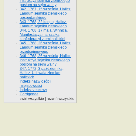
Instrukcya sejmiku ziemskiego
posłom na sejm walny
342. 1767, 15 września, Halicz.
Laudum sejmiku ziemskiego
gospodarskiego
343. 1768, 22 lutego, Halicz.
Laudum sejmiku ziemskiego
344. 1768, 17 maja, Winnica.
Manifestacya marszałka
konfederacyi ziemi halickiej
345. 1768, 26 września, Halicz.
Laudum sejmiku ziemskiego
przedsejmowego
346. 1768, 26 września, Halicz.
Instrukcya sejmiku ziemskiego
posłom na sejm walny
347. 1772, 3 października,
Halicz. Uchwała ziemian
halickich
Indeks nazw osób i
miejscowości
Indeks rzeczowy
Corrigenda
zwiń wszystkie
|
rozwiń wszystkie