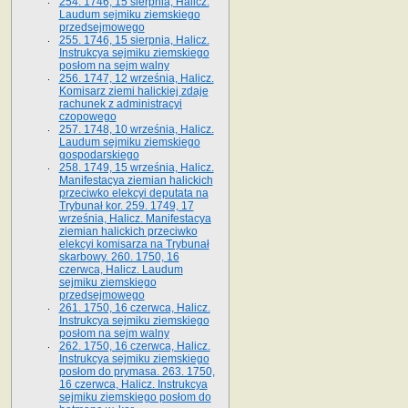
254. 1746, 15 sierpnia, Halicz.
Laudum sejmiku ziemskiego
przedsejmowego
255. 1746, 15 sierpnia, Halicz.
Instrukcya sejmiku ziemskiego
posłom na sejm walny
256. 1747, 12 września, Halicz.
Komisarz ziemi halickiej zdaje
rachunek z administracyi
czopowego
257. 1748, 10 września, Halicz.
Laudum sejmiku ziemskiego
gospodarskiego
258. 1749, 15 września, Halicz.
Manifestacya ziemian halickich
przeciwko elekcyi deputata na
Trybunał kor. 259. 1749, 17
września, Halicz. Manifestacya
ziemian halickich przeciwko
elekcyi komisarza na Trybunał
skarbowy. 260. 1750, 16
czerwca, Halicz. Laudum
sejmiku ziemskiego
przedsejmowego
261. 1750, 16 czerwca, Halicz.
Instrukcya sejmiku ziemskiego
posłom na sejm walny
262. 1750, 16 czerwca, Halicz.
Instrukcya sejmiku ziemskiego
posłom do prymasa. 263. 1750,
16 czerwca, Halicz. Instrukcya
sejmiku ziemskiego posłom do