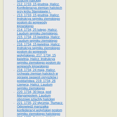
szlachty halickiej
212. 1733, 15 grudnia, Halicz.
Konfederacya ziemian halickich
przy królu Stanisławie I .
213. 1733, 15 grudnia, Halicz.
Instrukcya sejmiku ziemskiego
posłom do wojewody
kijowskiego
214. 1734, 25 lutego, Halicz.
Laudum sejmiku ziemskiego.
215. 1734, 15 kwietnia, Halicz.
Laudum sejmiku ziemskiego
216. 1734, 15 kwietnia, Halicz.
Instrukcya sejmiku ziemskiego
posłom do wojewody
wołyńskiego. 217. 1734, 15
kwietnia, Halicz. Instrukcya
sejmiku ziemskiego posłom do
wojewody kijowskiego
218. 1734, 24 maja, Halicz.
Uchwała ziemian halickich w
sprawie swawoli opryszków i
poddaństwa. 219. 1734, 26
czerwca, Halicz. Laudum
sejmiku ziemskiego
220. 1734, 30 lipca, pod
Maryampolem. Laudum
obozowe szlachty halickiej
221. 1735, 22 stycznia, Tłumacz.
Odpowiedź marszałka
konfederacyi wołyńskiej posłom
sejmiku ziemskiego halickiego