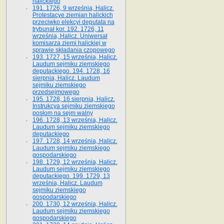
halickiego
191. 1726, 9 września, Halicz.
Protestacye ziemian halickich
przeciwko elekcyi deputata na
trybunał kor. 192. 1726, 11
września, Halicz. Uniwersał
komisarza ziemi halickiej w
sprawie składania czopowego
193. 1727, 15 września, Halicz.
Laudum sejmiku ziemskiego
deputackiego. 194. 1728, 16
sierpnia, Halicz. Laudum
sejmiku ziemskiego
przedsejmowego
195. 1728, 16 sierpnia, Halicz.
Instrukcya sejmiku ziemskiego
posłom na sejm walny
196. 1728, 13 września, Halicz.
Laudum sejmiku ziemskiego
deputackiego
197. 1728, 14 września, Halicz.
Laudum sejmiku ziemskiego
gospodarskiego
198. 1729, 12 września, Halicz.
Laudum sejmiku ziemskiego
deputackiego. 199. 1729, 13
września, Halicz. Laudum
sejmiku ziemskiego
gospodarskiego
200. 1730, 12 września, Halicz.
Laudum sejmiku ziemskiego
gospodarskiego