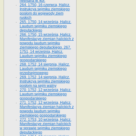
hetmana w. kor.
264. 1750, 16 czerwca, Halicz.
Instrukcya sejmiku ziemskiego
posłom do wojewody ziem
ruskich
265. 1750, 14 września, Halicz.
Laudum sejmiku ziemskiego
deputackiego
266. 1750, 15 września, Halicz.
Manifestacye ziemian halickich z
powodu laudum sejmiku
ziemskiego deputackiego. 267.
1751, 14 września, Halicz.
Laudum sejmiku ziemskiego
gospodarskiego
268. 1752, 14 sierpnia, Halicz.
Laudum sejmiku ziemskiego
przedsejmowego
269. 1752, 14 sierpnia, Halicz.
Instrukcya sejmiku ziemskiego
posłom na sejm walny
270. 1752, 12 września, Halicz.
Laudum sejmiku ziemskiego
gospodarskiego
271. 1752, 12 września, Halicz.
Manifestacya ziemian halickich z
powodu laudum sejmiku
ziemskiego gospodarskiego
272. 1753, 10 września, Halicz.
Manifestacye ziemian halickich
w sprawie sejmiku ziemskiego
deputackiego