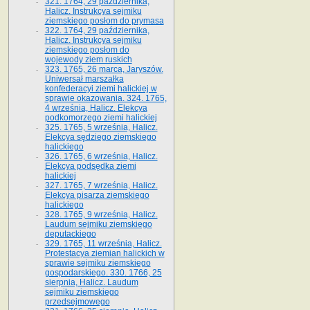
321. 1764, 29 października,
Halicz. Instrukcya sejmiku
ziemskiego posłom do prymasa
322. 1764, 29 października,
Halicz. Instrukcya sejmiku
ziemskiego posłom do
wojewody ziem ruskich
323. 1765, 26 marca, Jaryszów.
Uniwersał marszałka
konfederacyi ziemi halickiej w
sprawie okazowania. 324. 1765,
4 września, Halicz. Elekcya
podkomorzego ziemi halickiej
325. 1765, 5 września, Halicz.
Elekcya sędziego ziemskiego
halickiego
326. 1765, 6 września, Halicz.
Elekcya podsędka ziemi
halickiej
327. 1765, 7 września, Halicz.
Elekcya pisarza ziemskiego
halickiego
328. 1765, 9 września, Halicz.
Laudum sejmiku ziemskiego
deputackiego
329. 1765, 11 września, Halicz.
Protestacya ziemian halickich w
sprawie sejmiku ziemskiego
gospodarskiego. 330. 1766, 25
sierpnia, Halicz. Laudum
sejmiku ziemskiego
przedsejmowego