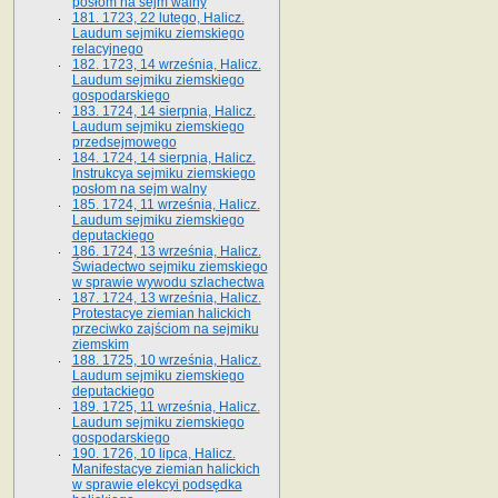
posłom na sejm walny
181. 1723, 22 lutego, Halicz.
Laudum sejmiku ziemskiego
relacyjnego
182. 1723, 14 września, Halicz.
Laudum sejmiku ziemskiego
gospodarskiego
183. 1724, 14 sierpnia, Halicz.
Laudum sejmiku ziemskiego
przedsejmowego
184. 1724, 14 sierpnia, Halicz.
Instrukcya sejmiku ziemskiego
posłom na sejm walny
185. 1724, 11 września, Halicz.
Laudum sejmiku ziemskiego
deputackiego
186. 1724, 13 września, Halicz.
Świadectwo sejmiku ziemskiego
w sprawie wywodu szlachectwa
187. 1724, 13 września, Halicz.
Protestacye ziemian halickich
przeciwko zajściom na sejmiku
ziemskim
188. 1725, 10 września, Halicz.
Laudum sejmiku ziemskiego
deputackiego
189. 1725, 11 września, Halicz.
Laudum sejmiku ziemskiego
gospodarskiego
190. 1726, 10 lipca, Halicz.
Manifestacye ziemian halickich
w sprawie elekcyi podsędka