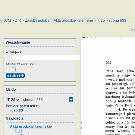
ICM
›
DIR
›
Zasoby polskie
›
Akta grodzkie i ziemskie
›
T. 25
› strona 633
«
Wyszukiwanie
w książce
szukaj w całej serii
Idź do
strona:
Pobierz pełen tekst
T. 25.txt
Nawigacja
Akta grodzkie i ziemskie
T. 25