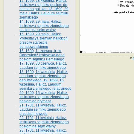
12. 1699, 28 kwietnia, Halicz.
Instrukcya sejmiku posłom do
hetmana pol. kor. 13. 1699, 29
maja, Halicz. Laudum sejmiku
ziemskiego
14. 1699, 29 maja, Halicz.
Instrukcya sejmiku ziemskiego
posłom na sejm walny
15. 1699, 29 maja, Halicz.
Protestacya ziemian halickich
przeciw staroście
trembowelskiemu
16. 1699, 1 czerwca, b. m.
Odpowiedź królewska dana
«
posłom sejmiku ziemskiego
17. 1699, 30 czerwca, Halicz.
Laudum sejmiku ziemskiego
18. 1699, 14 września, Halicz.
Laudum sejmiku ziemskiego
deputackiego. 19. 1699, 15
września, Halicz. Laudum
sejmiku ziemskiego relacyjnego
20. 1699, 15 września, Halicz.
Instrukcya sejmiku ziemskiego
posłom do prymasa
21. 1701, 11 kwietnia, Halicz.
Laudum sejmiku ziemskiego
przedsejmowego
22. 1701, 11 kwietnia, Halicz.
Instrukcya sejmiku ziemskiego
posłom na sejm walny
23. 1701, 11 kwietnia, Halicz.