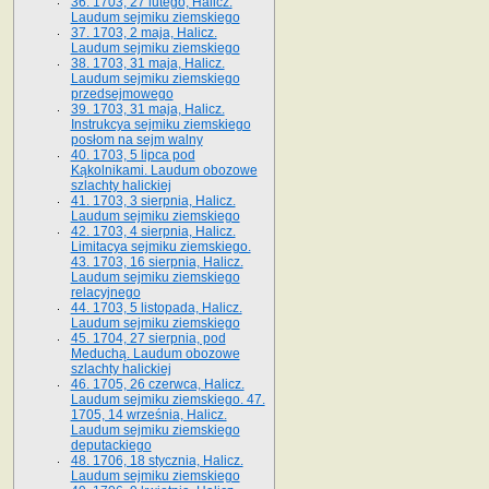
36. 1703, 27 lutego, Halicz.
Laudum sejmiku ziemskiego
37. 1703, 2 maja, Halicz.
Laudum sejmiku ziemskiego
38. 1703, 31 maja, Halicz.
Laudum sejmiku ziemskiego
przedsejmowego
39. 1703, 31 maja, Halicz.
Instrukcya sejmiku ziemskiego
posłom na sejm walny
40. 1703, 5 lipca pod
Kąkolnikami. Laudum obozowe
szlachty halickiej
41­. 1703, 3 sierpnia, Halicz.
Laudum sejmiku ziemskiego
42. 1703, 4 sierpnia, Halicz.
Limitacya sejmiku ziemskiego.
43. 1703, 16 sierpnia, Halicz.
Laudum sejmiku ziemskiego
relacyjnego
44. 1703, 5 listopada, Halicz.
Laudum sejmiku ziemskiego
45. 1704, 27 sierpnia, pod
Meduchą. Laudum obozowe
szlachty halickiej
46. 1705, 26 czerwca, Halicz.
Laudum sejmiku ziemskiego. 47.
1705, 14 września, Halicz.
Laudum sejmiku ziemskiego
deputackiego
48. 1706, 18 stycznia, Halicz.
Laudum sejmiku ziemskiego