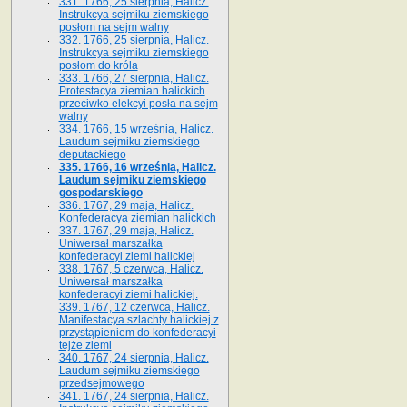
331. 1766, 25 sierpnia, Halicz.
Instrukcya sejmiku ziemskiego
posłom na sejm walny
332. 1766, 25 sierpnia, Halicz.
Instrukcya sejmiku ziemskiego
posłom do króla
333. 1766, 27 sierpnia, Halicz.
Protestacya ziemian halickich
przeciwko elekcyi posła na sejm
walny
334. 1766, 15 września, Halicz.
Laudum sejmiku ziemskiego
deputackiego
335. 1766, 16 września, Halicz.
Laudum sejmiku ziemskiego
gospodarskiego
336. 1767, 29 maja, Halicz.
Konfederacya ziemian halickich
337. 1767, 29 maja, Halicz.
Uniwersał marszałka
konfederacyi ziemi halickiej
338. 1767, 5 czerwca, Halicz.
Uniwersał marszałka
konfederacyi ziemi halickiej.
339. 1767, 12 czerwca, Halicz.
Manifestacya szlachty halickiej z
przystąpieniem do konfederacyi
tejże ziemi
340. 1767, 24 sierpnia, Halicz.
Laudum sejmiku ziemskiego
przedsejmowego
341. 1767, 24 sierpnia, Halicz.