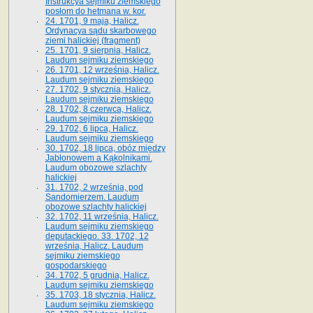
Instrukcya sejmiku ziemskiego
posłom do hetmana w. kor.
24. 1701, 9 maja, Halicz.
Ordynacya sądu skarbowego
ziemi halickiej (fragment)
25. 1701, 9 sierpnia, Halicz.
Laudum sejmiku ziemskiego
26. 1701, 12 września, Halicz.
Laudum sejmiku ziemskiego
27. 1702, 9 stycznia, Halicz.
Laudum sejmiku ziemskiego
28. 1702, 8 czerwca, Halicz.
Laudum sejmiku ziemskiego
29. 1702, 6 lipca, Halicz.
Laudum sejmiku ziemskiego
30. 1702, 18 lipca, obóz między
Jabłonowem a Kąkolnikami.
Laudum obozowe szlachty
halickiej
31. 1702, 2 września, pod
Sandomierzem. Laudum
obozowe szlachty halickiej
32. 1702, 11 września, Halicz.
Laudum sejmiku ziemskiego
deputackiego. 33. 1702, 12
września, Halicz. Laudum
sejmiku ziemskiego
gospodarskiego
34. 1702, 5 grudnia, Halicz.
Laudum sejmiku ziemskiego
35. 1703, 18 stycznia, Halicz.
Laudum sejmiku ziemskiego