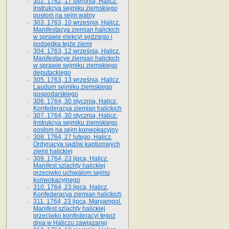
302. 1762, 17 sierpnia, Halicz.
Instrukcya sejmiku ziemskiego
posłom na sejm walny
303. 1763, 10 września, Halicz.
Manifestacya ziemian halickich
w sprawie elekcyi sędziego i
podsędka tejże ziemi
304. 1763, 12 września, Halicz.
Manifestacye ziemian halickich
w sprawie sejmiku ziemskiego
deputackiego
305. 1763, 13 września, Halicz.
Laudum sejmiku ziemskiego
gospodarskiego
306. 1764, 30 stycznia, Halicz.
Konfederacya ziemian halickich
307. 1764, 30 stycznia, Halicz.
Instrukcya sejmiku ziemskiego
posłom na sejm konwokacyjny
308. 1764, 27 lutego, Halicz.
Ordynacya sądów kapturowych
ziemi halickiej
309. 1764, 23 lipca, Halicz.
Manifest szlachty halickiej
przeciwko uchwałom sejmu
konwokacyjnego
310. 1764, 23 lipca, Halicz.
Konfederacya ziemian halickich
311. 1764, 23 lipca, Maryampol.
Manifest szlachty halickiej
przeciwko konfederacyi tegoż
dnia w Haliczu zawiązanej