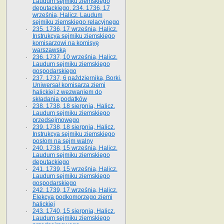
Laudum sejmiku ziemskiego
deputackiego. 234. 1736, 17
września, Halicz. Laudum
sejmiku ziemskiego relacyjnego
235. 1736, 17 września, Halicz.
Instrukcya sejmiku ziemskiego
komisarzowi na komisyę
warszawską
236. 1737, 10 września, Halicz.
Laudum sejmiku ziemskiego
gospodarskiego
237. 1737, 6 października, Borki.
Uniwersał komisarza ziemi
halickiej z wezwaniem do
składania podatków
238. 1738, 18 sierpnia, Halicz.
Laudum sejmiku ziemskiego
przedsejmowego
239. 1738, 18 sierpnia, Halicz.
Instrukcya sejmiku ziemskiego
posłom na sejm walny
240. 1738, 15 września, Halicz.
Laudum sejmiku ziemskiego
deputackiego
241. 1739, 15 września, Halicz.
Laudum sejmiku ziemskiego
gospodarskiego
242. 1739, 17 września, Halicz.
Elekcya podkomorzego ziemi
halickiej
243. 1740, 15 sierpnia, Halicz.
Laudum sejmiku ziemskiego