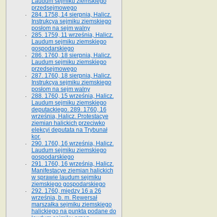
Laudum sejmiku ziemskiego
przedsejmowego
284. 1758, 14 sierpnia, Halicz.
Instrukcya sejmiku ziemskiego
posłom na sejm walny
285. 1759, 11 września, Halicz.
Laudum sejmiku ziemskiego
gospodarskiego
286. 1760, 18 sierpnia, Halicz.
Laudum sejmiku ziemskiego
przedsejmowego
287. 1760, 18 sierpnia, Halicz.
Instrukcya sejmiku ziemskiego
posłom na sejm walny
288. 1760, 15 września, Halicz.
Laudum sejmiku ziemskiego
deputackiego. 289. 1760, 16
września, Halicz. Protestacye
ziemian halickich przeciwko
elekcyi deputata na Trybunał
kor.
290. 1760, 16 września, Halicz.
Laudum sejmiku ziemskiego
gospodarskiego
291. 1760, 16 września, Halicz.
Manifestacye ziemian halickich
w sprawie laudum sejmiku
ziemskiego gospodarskiego
292. 1760, między 16 a 26
września, b. m. Rewersał
marszałka sejmiku ziemskiego
halickiego na punkta podane do