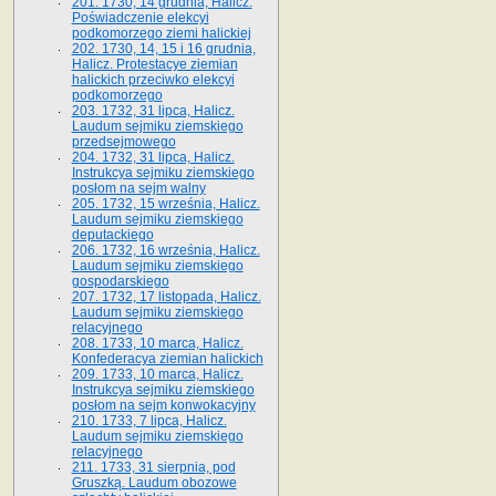
201. 1730, 14 grudnia, Halicz.
Poświadczenie elekcyi
podkomorzego ziemi halickiej
202. 1730, 14, 15 i 16 grudnia,
Halicz. Protestacye ziemian
halickich przeciwko elekcyi
podkomorzego
203. 1732, 31 lipca, Halicz.
Laudum sejmiku ziemskiego
przedsejmowego
204. 1732, 31 lipca, Halicz.
Instrukcya sejmiku ziemskiego
posłom na sejm walny
205. 1732, 15 września, Halicz.
Laudum sejmiku ziemskiego
deputackiego
206. 1732, 16 września, Halicz.
Laudum sejmiku ziemskiego
gospodarskiego
207. 1732, 17 listopada, Halicz.
Laudum sejmiku ziemskiego
relacyjnego
208. 1733, 10 marca, Halicz.
Konfederacya ziemian halickich­
209. 1733, 10 marca, Halicz.
Instrukcya sejmiku ziemskiego
posłom na sejm konwokacyjny
210. 1733, 7 lipca, Halicz.
Laudum sejmiku ziemskiego
relacyjnego
211. 1733, 31 sierpnia, pod
Gruszką. Laudum obozowe