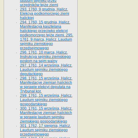
laudum sejmiku przez
urzędników tejże ziemi
293. 1760, 9 grudnia, Halicz.
Elekcya podkomorzego ziemi
halickiej
294. 1760, 15 grudnia, Halicz.
Manifestacya kasztelana
halickiego przeciwko elekcyi
podkomorzego tejże ziemi. 295.
1761, 9 marca, Halicz. Laudum
sejmiku ziemskiego
przedsejmowego
296. 1761, 10 marca, Halicz.
Instrukcya sejmiku ziemskiego
posłom na sejm walny
297. 1761, 14 września, Halicz.
Laudum sejmiku ziemskiego
deputackiego
298. 1761, 15 września, Halicz.
Manifestacye ziemian halickich
w sprawie elekcyi deputata na
Trybunał kor.
299. 1761, 15 września, Halicz.
Laudum sejmiku ziemskiego
gospodarskiego
300. 1761, 15 września, Halicz.
Manifestacye ziemian halickich
w sprawie laudum sejmiku
ziemskiego gospodarskiego
301. 1762, 17 sierpnia, Halicz.
Laudum sejmiku ziemskiego
przedsejmowego