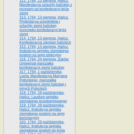
312. 1764, 13 sierpnia, Halicz.
Manifestacya szlachty halickiej z
recesem od konfederacyi tejże
ziemi
313. 1764, 13 sierpnia, Halicz.
Protestacya urzędników i
szlachty ziemi halickiej
przeciwko konfederacyi tejże
ziemi
314. 1764, 13 sierpnia, Halicz.
Konfederacya ziemian halickich
315. 1764, 13 sierpnia, Halicz.
Instrukcya sejmiku ziemskiego
posłom na sejm elekcyjny
316. 1764, 24 sierpnia, Żuków.
Uniwersał marszałka
konfederacyi ziemi halickiej
317. 1764, 1 października,
Lwów. Manifestacya Maryana
Potockiego, marszałka
konfederacyi ziemi halickiej i
innych Potockich
318. 1764, 29 października,
Halicz. Laudum sejmiku
ziemskiego przedsejmowego
319. 1764, 29 października,
Halicz. Instrukcya sejmiku
ziemskiego posłom na sejm
koronacyjny
320. 1764, 29 października,
Halicz. Instrukcya sejmiku
ziemskiego posłom do króla