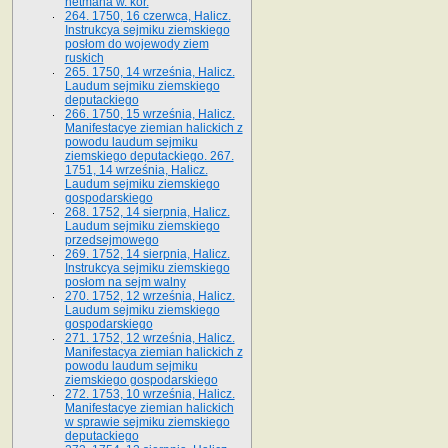
hetmana w. kor.
264. 1750, 16 czerwca, Halicz.
Instrukcya sejmiku ziemskiego
posłom do wojewody ziem
ruskich
265. 1750, 14 września, Halicz.
Laudum sejmiku ziemskiego
deputackiego
266. 1750, 15 września, Halicz.
Manifestacye ziemian halickich z
powodu laudum sejmiku
ziemskiego deputackiego. 267.
1751, 14 września, Halicz.
Laudum sejmiku ziemskiego
gospodarskiego
268. 1752, 14 sierpnia, Halicz.
Laudum sejmiku ziemskiego
przedsejmowego
269. 1752, 14 sierpnia, Halicz.
Instrukcya sejmiku ziemskiego
posłom na sejm walny
270. 1752, 12 września, Halicz.
Laudum sejmiku ziemskiego
gospodarskiego
271. 1752, 12 września, Halicz.
Manifestacya ziemian halickich z
powodu laudum sejmiku
ziemskiego gospodarskiego
272. 1753, 10 września, Halicz.
Manifestacye ziemian halickich
w sprawie sejmiku ziemskiego
deputackiego