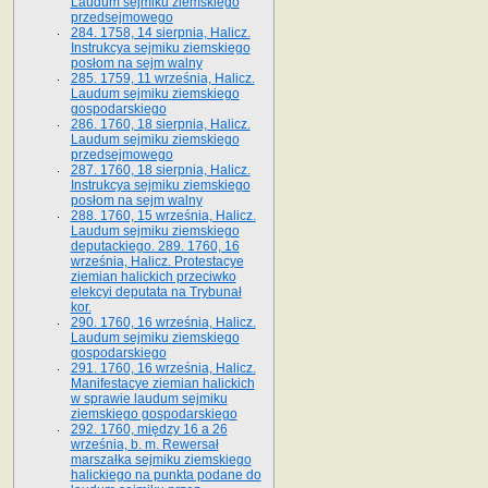
Laudum sejmiku ziemskiego
przedsejmowego
284. 1758, 14 sierpnia, Halicz.
Instrukcya sejmiku ziemskiego
posłom na sejm walny
285. 1759, 11 września, Halicz.
Laudum sejmiku ziemskiego
gospodarskiego
286. 1760, 18 sierpnia, Halicz.
Laudum sejmiku ziemskiego
przedsejmowego
287. 1760, 18 sierpnia, Halicz.
Instrukcya sejmiku ziemskiego
posłom na sejm walny
288. 1760, 15 września, Halicz.
Laudum sejmiku ziemskiego
deputackiego. 289. 1760, 16
września, Halicz. Protestacye
ziemian halickich przeciwko
elekcyi deputata na Trybunał
kor.
290. 1760, 16 września, Halicz.
Laudum sejmiku ziemskiego
gospodarskiego
291. 1760, 16 września, Halicz.
Manifestacye ziemian halickich
w sprawie laudum sejmiku
ziemskiego gospodarskiego
292. 1760, między 16 a 26
września, b. m. Rewersał
marszałka sejmiku ziemskiego
halickiego na punkta podane do