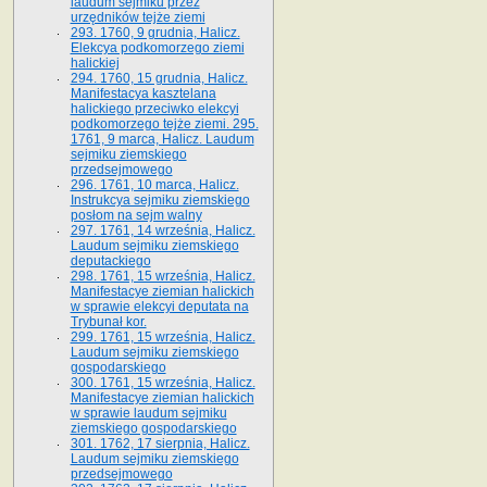
laudum sejmiku przez
urzędników tejże ziemi
293. 1760, 9 grudnia, Halicz.
Elekcya podkomorzego ziemi
halickiej
294. 1760, 15 grudnia, Halicz.
Manifestacya kasztelana
halickiego przeciwko elekcyi
podkomorzego tejże ziemi. 295.
1761, 9 marca, Halicz. Laudum
sejmiku ziemskiego
przedsejmowego
296. 1761, 10 marca, Halicz.
Instrukcya sejmiku ziemskiego
posłom na sejm walny
297. 1761, 14 września, Halicz.
Laudum sejmiku ziemskiego
deputackiego
298. 1761, 15 września, Halicz.
Manifestacye ziemian halickich
w sprawie elekcyi deputata na
Trybunał kor.
299. 1761, 15 września, Halicz.
Laudum sejmiku ziemskiego
gospodarskiego
300. 1761, 15 września, Halicz.
Manifestacye ziemian halickich
w sprawie laudum sejmiku
ziemskiego gospodarskiego
301. 1762, 17 sierpnia, Halicz.
Laudum sejmiku ziemskiego
przedsejmowego