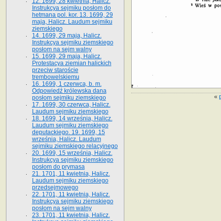
12. 1699, 28 kwietnia, Halicz.
Instrukcya sejmiku posłom do
hetmana pol. kor. 13. 1699, 29
maja, Halicz. Laudum sejmiku
ziemskiego
14. 1699, 29 maja, Halicz.
Instrukcya sejmiku ziemskiego
posłom na sejm walny
15. 1699, 29 maja, Halicz.
Protestacya ziemian halickich
przeciw staroście
trembowelskiemu
16. 1699, 1 czerwca, b. m.
Odpowiedź królewska dana
«
posłom sejmiku ziemskiego
17. 1699, 30 czerwca, Halicz.
Laudum sejmiku ziemskiego
18. 1699, 14 września, Halicz.
Laudum sejmiku ziemskiego
deputackiego. 19. 1699, 15
września, Halicz. Laudum
sejmiku ziemskiego relacyjnego
20. 1699, 15 września, Halicz.
Instrukcya sejmiku ziemskiego
posłom do prymasa
21. 1701, 11 kwietnia, Halicz.
Laudum sejmiku ziemskiego
przedsejmowego
22. 1701, 11 kwietnia, Halicz.
Instrukcya sejmiku ziemskiego
posłom na sejm walny
23. 1701, 11 kwietnia, Halicz.