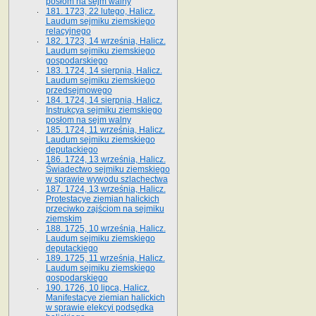
posłom na sejm walny
181. 1723, 22 lutego, Halicz.
Laudum sejmiku ziemskiego
relacyjnego
182. 1723, 14 września, Halicz.
Laudum sejmiku ziemskiego
gospodarskiego
183. 1724, 14 sierpnia, Halicz.
Laudum sejmiku ziemskiego
przedsejmowego
184. 1724, 14 sierpnia, Halicz.
Instrukcya sejmiku ziemskiego
posłom na sejm walny
185. 1724, 11 września, Halicz.
Laudum sejmiku ziemskiego
deputackiego
186. 1724, 13 września, Halicz.
Świadectwo sejmiku ziemskiego
w sprawie wywodu szlachectwa
187. 1724, 13 września, Halicz.
Protestacye ziemian halickich
przeciwko zajściom na sejmiku
ziemskim
188. 1725, 10 września, Halicz.
Laudum sejmiku ziemskiego
deputackiego
189. 1725, 11 września, Halicz.
Laudum sejmiku ziemskiego
gospodarskiego
190. 1726, 10 lipca, Halicz.
Manifestacye ziemian halickich
w sprawie elekcyi podsędka