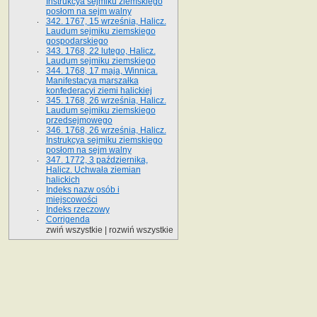
Instrukcya sejmiku ziemskiego
posłom na sejm walny
342. 1767, 15 września, Halicz.
Laudum sejmiku ziemskiego
gospodarskiego
343. 1768, 22 lutego, Halicz.
Laudum sejmiku ziemskiego
344. 1768, 17 maja, Winnica.
Manifestacya marszałka
konfederacyi ziemi halickiej
345. 1768, 26 września, Halicz.
Laudum sejmiku ziemskiego
przedsejmowego
346. 1768, 26 września, Halicz.
Instrukcya sejmiku ziemskiego
posłom na sejm walny
347. 1772, 3 października,
Halicz. Uchwała ziemian
halickich
Indeks nazw osób i
miejscowości
Indeks rzeczowy
Corrigenda
zwiń wszystkie
|
rozwiń wszystkie