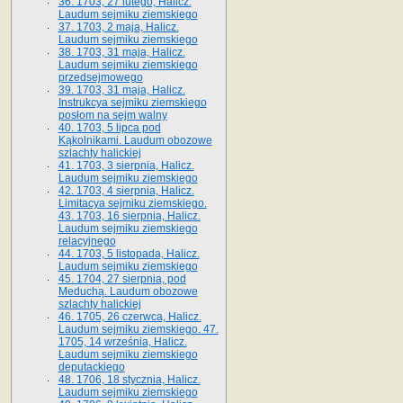
36. 1703, 27 lutego, Halicz.
Laudum sejmiku ziemskiego
37. 1703, 2 maja, Halicz.
Laudum sejmiku ziemskiego
38. 1703, 31 maja, Halicz.
Laudum sejmiku ziemskiego
przedsejmowego
39. 1703, 31 maja, Halicz.
Instrukcya sejmiku ziemskiego
posłom na sejm walny
40. 1703, 5 lipca pod
Kąkolnikami. Laudum obozowe
szlachty halickiej
41­. 1703, 3 sierpnia, Halicz.
Laudum sejmiku ziemskiego
42. 1703, 4 sierpnia, Halicz.
Limitacya sejmiku ziemskiego.
43. 1703, 16 sierpnia, Halicz.
Laudum sejmiku ziemskiego
relacyjnego
44. 1703, 5 listopada, Halicz.
Laudum sejmiku ziemskiego
45. 1704, 27 sierpnia, pod
Meduchą. Laudum obozowe
szlachty halickiej
46. 1705, 26 czerwca, Halicz.
Laudum sejmiku ziemskiego. 47.
1705, 14 września, Halicz.
Laudum sejmiku ziemskiego
deputackiego
48. 1706, 18 stycznia, Halicz.
Laudum sejmiku ziemskiego