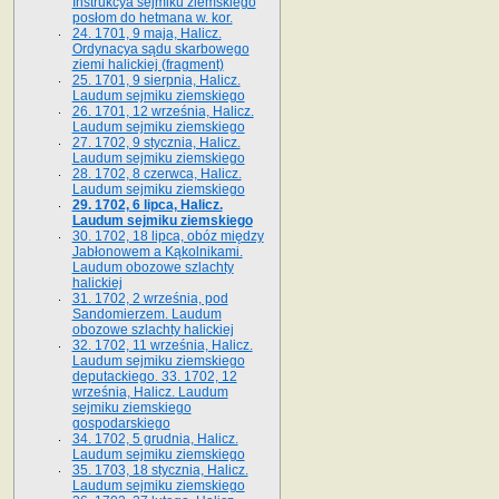
Instrukcya sejmiku ziemskiego
posłom do hetmana w. kor.
24. 1701, 9 maja, Halicz.
Ordynacya sądu skarbowego
ziemi halickiej (fragment)
25. 1701, 9 sierpnia, Halicz.
Laudum sejmiku ziemskiego
26. 1701, 12 września, Halicz.
Laudum sejmiku ziemskiego
27. 1702, 9 stycznia, Halicz.
Laudum sejmiku ziemskiego
28. 1702, 8 czerwca, Halicz.
Laudum sejmiku ziemskiego
29. 1702, 6 lipca, Halicz.
Laudum sejmiku ziemskiego
30. 1702, 18 lipca, obóz między
Jabłonowem a Kąkolnikami.
Laudum obozowe szlachty
halickiej
31. 1702, 2 września, pod
Sandomierzem. Laudum
obozowe szlachty halickiej
32. 1702, 11 września, Halicz.
Laudum sejmiku ziemskiego
deputackiego. 33. 1702, 12
września, Halicz. Laudum
sejmiku ziemskiego
gospodarskiego
34. 1702, 5 grudnia, Halicz.
Laudum sejmiku ziemskiego
35. 1703, 18 stycznia, Halicz.
Laudum sejmiku ziemskiego