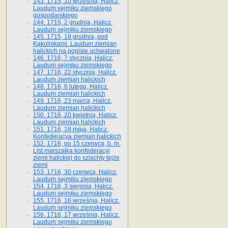
143. 1715, 10 września, Halicz.
Laudum sejmiku ziemskiego
gospodarskiego
144. 1715, 2 grudnia, Halicz.
Laudum sejmiku ziemskiego
145. 1715, 18 grudnia, pod
Kąkolnikami. Laudum ziemian
halickich na popisie uchwalone
146. 1716, 7 stycznia, Halicz.
Laudum sejmiku ziemskiego
147. 1716, 22 stycznia, Halicz.
Laudum ziemian halickich
148. 1716, 6 lutego, Halicz.
Laudum ziemian halickich
149. 1716, 23 marca, Halicz.
Laudum ziemian halickich
150. 1716, 20 kwietnia, Halicz.
Laudum ziemian halickich
151. 1716, 18 maja, Halicz.
Konfederacya ziemian halickich
152. 1716, po 15 czerwca, b. m.
List marszałka konfederacyi
ziemi halickiej do szlachty tejże
ziemi
153. 1716, 30 czerwca, Halicz.
Laudum sejmiku ziemskiego
154. 1716, 3 sierpnia, Halicz.
Laudum sejmiku ziemskiego
155. 1716, 16 września, Halicz.
Laudum sejmiku ziemskiego
156. 1716, 17 września, Halicz.
Laudum sejmiku ziemskiego