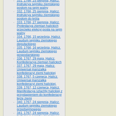
331. 1766, 25 sierpnia, Halicz.
Instrukcya sejmiku ziemskiego
posłom na sejm walny
332. 1766, 25 sierpnia, Halicz.
Instrukcya sejmiku ziemskiego
posłom do króla
333. 1766, 27 sierpnia, Halicz.
Protestacya ziemian halickich
przeciwko elekcyi posła na sejm
walny
334. 1766, 15 września, Halicz.
Laudum sejmiku ziemskiego
deputackiego
335. 1766, 16 września, Halicz.
Laudum sejmiku ziemskiego
gospodarskiego
336. 1767, 29 maja, Halicz.
Konfederacya ziemian halickich
337. 1767, 29 maja, Halicz.
Uniwersał marszałka
konfederacyi ziemi halickiej
338. 1767, 5 czerwca, Halicz.
Uniwersał marszałka
konfederacyi ziemi halickiej.
339. 1767, 12 czerwca, Halicz.
Manifestacya szlachty halickiej z
przystąpieniem do konfederacyi
tejże ziemi
340. 1767, 24 sierpnia, Halicz.
Laudum sejmiku ziemskiego
przedsejmowego
341. 1767, 24 sierpnia, Halicz.