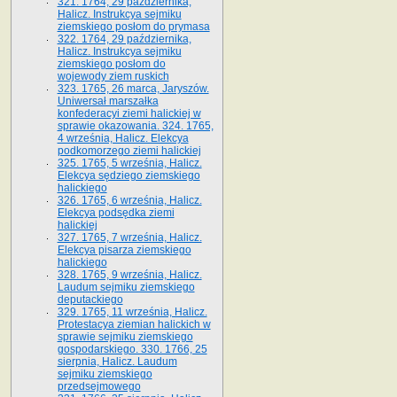
321. 1764, 29 października,
Halicz. Instrukcya sejmiku
ziemskiego posłom do prymasa
322. 1764, 29 października,
Halicz. Instrukcya sejmiku
ziemskiego posłom do
wojewody ziem ruskich
323. 1765, 26 marca, Jaryszów.
Uniwersał marszałka
konfederacyi ziemi halickiej w
sprawie okazowania. 324. 1765,
4 września, Halicz. Elekcya
podkomorzego ziemi halickiej
325. 1765, 5 września, Halicz.
Elekcya sędziego ziemskiego
halickiego
326. 1765, 6 września, Halicz.
Elekcya podsędka ziemi
halickiej
327. 1765, 7 września, Halicz.
Elekcya pisarza ziemskiego
halickiego
328. 1765, 9 września, Halicz.
Laudum sejmiku ziemskiego
deputackiego
329. 1765, 11 września, Halicz.
Protestacya ziemian halickich w
sprawie sejmiku ziemskiego
gospodarskiego. 330. 1766, 25
sierpnia, Halicz. Laudum
sejmiku ziemskiego
przedsejmowego