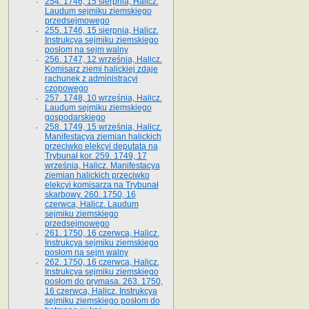
254. 1746, 15 sierpnia, Halicz.
Laudum sejmiku ziemskiego
przedsejmowego
255. 1746, 15 sierpnia, Halicz.
Instrukcya sejmiku ziemskiego
posłom na sejm walny
256. 1747, 12 września, Halicz.
Komisarz ziemi halickiej zdaje
rachunek z administracyi
czopowego
257. 1748, 10 września, Halicz.
Laudum sejmiku ziemskiego
gospodarskiego
258. 1749, 15 września, Halicz.
Manifestacya ziemian halickich
przeciwko elekcyi deputata na
Trybunał kor. 259. 1749, 17
września, Halicz. Manifestacya
ziemian halickich przeciwko
elekcyi komisarza na Trybunał
skarbowy. 260. 1750, 16
czerwca, Halicz. Laudum
sejmiku ziemskiego
przedsejmowego
261. 1750, 16 czerwca, Halicz.
Instrukcya sejmiku ziemskiego
posłom na sejm walny
262. 1750, 16 czerwca, Halicz.
Instrukcya sejmiku ziemskiego
posłom do prymasa. 263. 1750,
16 czerwca, Halicz. Instrukcya
sejmiku ziemskiego posłom do