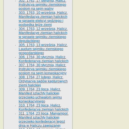
302. 1762, 17 sierpnia, Halicz.
Instrukcya sejmiku ziemskiego
posłom na sejm walny
303. 1763, 10 września, Halicz.
Manifestacya ziemian halickich
w sprawie elekcyi sędziego i
podsędka tejże ziemi
304. 1763, 12 września, Halicz.
Manifestacye ziemian halickich
w sprawie sejmiku ziemskiego
deputackiego
305. 1763, 13 września, Halicz.
Laudum sejmiku ziemskiego
gospodarskiego
306. 1764, 30 stycznia, Halicz.
Konfederacya ziemian halickich
307. 1764, 30 stycznia, Halicz.
Instrukcya sejmiku ziemskiego
posłom na sejm konwokacyjny
308. 1764, 27 lutego, Halicz.
Ordynacya sądów kapturowych
ziemi halickiej
309. 1764, 23 lipca, Halicz.
Manifest szlachty halickiej
przeciwko uchwałom sejmu
konwokacyjnego
310. 1764, 23 lipca, Halicz.
Konfederacya ziemian halickich
311. 1764, 23 lipca, Maryampol.
Manifest szlachty halickiej
przeciwko konfederacyi tegoż
dnia w Haliczu zawiązanej