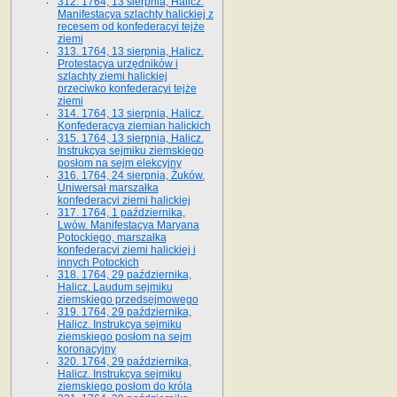
312. 1764, 13 sierpnia, Halicz.
Manifestacya szlachty halickiej z
recesem od konfederacyi tejże
ziemi
313. 1764, 13 sierpnia, Halicz.
Protestacya urzędników i
szlachty ziemi halickiej
przeciwko konfederacyi tejże
ziemi
314. 1764, 13 sierpnia, Halicz.
Konfederacya ziemian halickich
315. 1764, 13 sierpnia, Halicz.
Instrukcya sejmiku ziemskiego
posłom na sejm elekcyjny
316. 1764, 24 sierpnia, Żuków.
Uniwersał marszałka
konfederacyi ziemi halickiej
317. 1764, 1 października,
Lwów. Manifestacya Maryana
Potockiego, marszałka
konfederacyi ziemi halickiej i
innych Potockich
318. 1764, 29 października,
Halicz. Laudum sejmiku
ziemskiego przedsejmowego
319. 1764, 29 października,
Halicz. Instrukcya sejmiku
ziemskiego posłom na sejm
koronacyjny
320. 1764, 29 października,
Halicz. Instrukcya sejmiku
ziemskiego posłom do króla