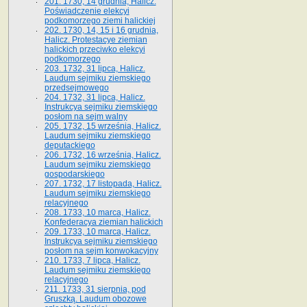
201. 1730, 14 grudnia, Halicz.
Poświadczenie elekcyi
podkomorzego ziemi halickiej
202. 1730, 14, 15 i 16 grudnia,
Halicz. Protestacye ziemian
halickich przeciwko elekcyi
podkomorzego
203. 1732, 31 lipca, Halicz.
Laudum sejmiku ziemskiego
przedsejmowego
204. 1732, 31 lipca, Halicz.
Instrukcya sejmiku ziemskiego
posłom na sejm walny
205. 1732, 15 września, Halicz.
Laudum sejmiku ziemskiego
deputackiego
206. 1732, 16 września, Halicz.
Laudum sejmiku ziemskiego
gospodarskiego
207. 1732, 17 listopada, Halicz.
Laudum sejmiku ziemskiego
relacyjnego
208. 1733, 10 marca, Halicz.
Konfederacya ziemian halickich­
209. 1733, 10 marca, Halicz.
Instrukcya sejmiku ziemskiego
posłom na sejm konwokacyjny
210. 1733, 7 lipca, Halicz.
Laudum sejmiku ziemskiego
relacyjnego
211. 1733, 31 sierpnia, pod
Gruszką. Laudum obozowe