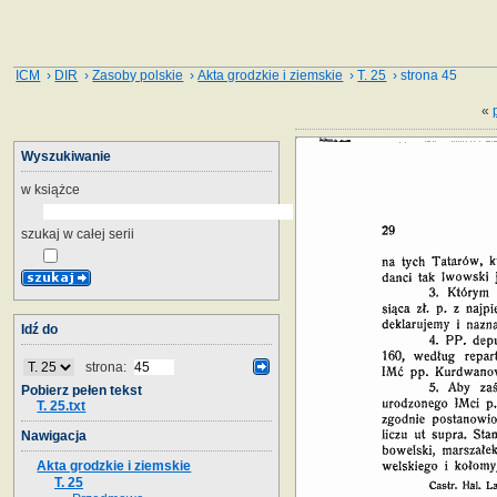
ICM
›
DIR
›
Zasoby polskie
›
Akta grodzkie i ziemskie
›
T. 25
› strona 45
«
Wyszukiwanie
w książce
szukaj w całej serii
Idź do
strona:
Pobierz pełen tekst
T. 25.txt
Nawigacja
Akta grodzkie i ziemskie
T. 25