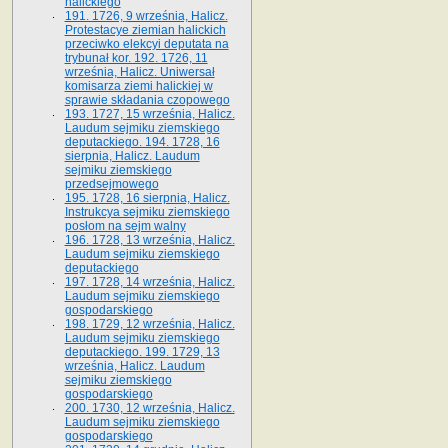
halickiego
191. 1726, 9 września, Halicz.
Protestacye ziemian halickich
przeciwko elekcyi deputata na
trybunał kor. 192. 1726, 11
września, Halicz. Uniwersał
komisarza ziemi halickiej w
sprawie składania czopowego
193. 1727, 15 września, Halicz.
Laudum sejmiku ziemskiego
deputackiego. 194. 1728, 16
sierpnia, Halicz. Laudum
sejmiku ziemskiego
przedsejmowego
195. 1728, 16 sierpnia, Halicz.
Instrukcya sejmiku ziemskiego
posłom na sejm walny
196. 1728, 13 września, Halicz.
Laudum sejmiku ziemskiego
deputackiego
197. 1728, 14 września, Halicz.
Laudum sejmiku ziemskiego
gospodarskiego
198. 1729, 12 września, Halicz.
Laudum sejmiku ziemskiego
deputackiego. 199. 1729, 13
września, Halicz. Laudum
sejmiku ziemskiego
gospodarskiego
200. 1730, 12 września, Halicz.
Laudum sejmiku ziemskiego
gospodarskiego