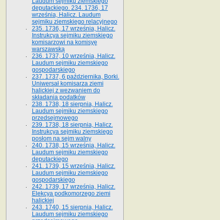
Laudum sejmiku ziemskiego
deputackiego. 234. 1736, 17
września, Halicz. Laudum
sejmiku ziemskiego relacyjnego
235. 1736, 17 września, Halicz.
Instrukcya sejmiku ziemskiego
komisarzowi na komisyę
warszawską
236. 1737, 10 września, Halicz.
Laudum sejmiku ziemskiego
gospodarskiego
237. 1737, 6 października, Borki.
Uniwersał komisarza ziemi
halickiej z wezwaniem do
składania podatków
238. 1738, 18 sierpnia, Halicz.
Laudum sejmiku ziemskiego
przedsejmowego
239. 1738, 18 sierpnia, Halicz.
Instrukcya sejmiku ziemskiego
posłom na sejm walny
240. 1738, 15 września, Halicz.
Laudum sejmiku ziemskiego
deputackiego
241. 1739, 15 września, Halicz.
Laudum sejmiku ziemskiego
gospodarskiego
242. 1739, 17 września, Halicz.
Elekcya podkomorzego ziemi
halickiej
243. 1740, 15 sierpnia, Halicz.
Laudum sejmiku ziemskiego