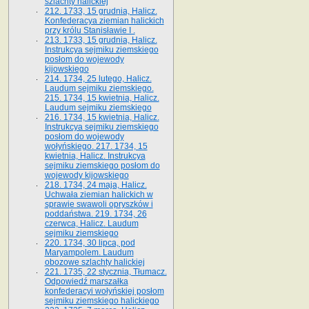
szlachty halickiej
212. 1733, 15 grudnia, Halicz.
Konfederacya ziemian halickich
przy królu Stanisławie I .
213. 1733, 15 grudnia, Halicz.
Instrukcya sejmiku ziemskiego
posłom do wojewody
kijowskiego
214. 1734, 25 lutego, Halicz.
Laudum sejmiku ziemskiego.
215. 1734, 15 kwietnia, Halicz.
Laudum sejmiku ziemskiego
216. 1734, 15 kwietnia, Halicz.
Instrukcya sejmiku ziemskiego
posłom do wojewody
wołyńskiego. 217. 1734, 15
kwietnia, Halicz. Instrukcya
sejmiku ziemskiego posłom do
wojewody kijowskiego
218. 1734, 24 maja, Halicz.
Uchwała ziemian halickich w
sprawie swawoli opryszków i
poddaństwa. 219. 1734, 26
czerwca, Halicz. Laudum
sejmiku ziemskiego
220. 1734, 30 lipca, pod
Maryampolem. Laudum
obozowe szlachty halickiej
221. 1735, 22 stycznia, Tłumacz.
Odpowiedź marszałka
konfederacyi wołyńskiej posłom
sejmiku ziemskiego halickiego