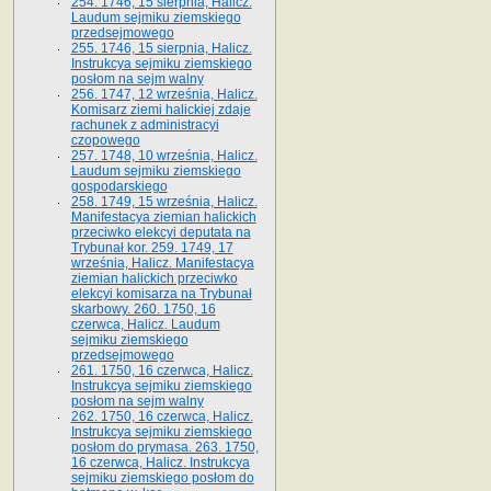
254. 1746, 15 sierpnia, Halicz.
Laudum sejmiku ziemskiego
przedsejmowego
255. 1746, 15 sierpnia, Halicz.
Instrukcya sejmiku ziemskiego
posłom na sejm walny
256. 1747, 12 września, Halicz.
Komisarz ziemi halickiej zdaje
rachunek z administracyi
czopowego
257. 1748, 10 września, Halicz.
Laudum sejmiku ziemskiego
gospodarskiego
258. 1749, 15 września, Halicz.
Manifestacya ziemian halickich
przeciwko elekcyi deputata na
Trybunał kor. 259. 1749, 17
września, Halicz. Manifestacya
ziemian halickich przeciwko
elekcyi komisarza na Trybunał
skarbowy. 260. 1750, 16
czerwca, Halicz. Laudum
sejmiku ziemskiego
przedsejmowego
261. 1750, 16 czerwca, Halicz.
Instrukcya sejmiku ziemskiego
posłom na sejm walny
262. 1750, 16 czerwca, Halicz.
Instrukcya sejmiku ziemskiego
posłom do prymasa. 263. 1750,
16 czerwca, Halicz. Instrukcya
sejmiku ziemskiego posłom do