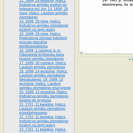
12. 1699, 28 kwietnia, Halicz.
Instrukcya sejmiku posłom do
hetmana pol. kor. 13. 1699, 29
maja, Halicz. Laudum sejmiku
ziemskiego
14. 1699, 29 maja, Halicz.
Instrukcya sejmiku ziemskiego
posłom na sejm walny
15. 1699, 29 maja, Halicz.
Protestacya ziemian halickich
przeciw staroście
trembowelskiemu
16. 1699, 1 czerwca, b. m.
Odpowiedź królewska dana
posłom sejmiku ziemskiego
«
17. 1699, 30 czerwca, Halicz.
Laudum sejmiku ziemskiego
18. 1699, 14 września, Halicz.
Laudum sejmiku ziemskiego
deputackiego. 19. 1699, 15
września, Halicz. Laudum
sejmiku ziemskiego relacyjnego
20. 1699, 15 września, Halicz.
Instrukcya sejmiku ziemskiego
posłom do prymasa
21. 1701, 11 kwietnia, Halicz.
Laudum sejmiku ziemskiego
przedsejmowego
22. 1701, 11 kwietnia, Halicz.
Instrukcya sejmiku ziemskiego
posłom na sejm walny
23. 1701, 11 kwietnia, Halicz.