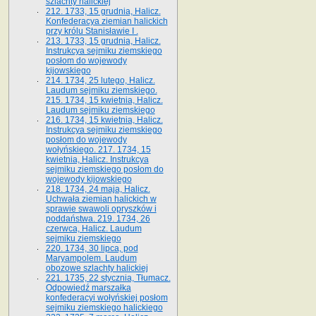
szlachty halickiej
212. 1733, 15 grudnia, Halicz.
Konfederacya ziemian halickich
przy królu Stanisławie I .
213. 1733, 15 grudnia, Halicz.
Instrukcya sejmiku ziemskiego
posłom do wojewody
kijowskiego
214. 1734, 25 lutego, Halicz.
Laudum sejmiku ziemskiego.
215. 1734, 15 kwietnia, Halicz.
Laudum sejmiku ziemskiego
216. 1734, 15 kwietnia, Halicz.
Instrukcya sejmiku ziemskiego
posłom do wojewody
wołyńskiego. 217. 1734, 15
kwietnia, Halicz. Instrukcya
sejmiku ziemskiego posłom do
wojewody kijowskiego
218. 1734, 24 maja, Halicz.
Uchwała ziemian halickich w
sprawie swawoli opryszków i
poddaństwa. 219. 1734, 26
czerwca, Halicz. Laudum
sejmiku ziemskiego
220. 1734, 30 lipca, pod
Maryampolem. Laudum
obozowe szlachty halickiej
221. 1735, 22 stycznia, Tłumacz.
Odpowiedź marszałka
konfederacyi wołyńskiej posłom
sejmiku ziemskiego halickiego