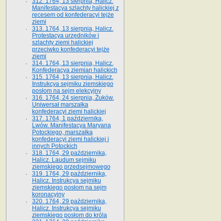
312. 1764, 13 sierpnia, Halicz.
Manifestacya szlachty halickiej z
recesem od konfederacyi tejże
ziemi
313. 1764, 13 sierpnia, Halicz.
Protestacya urzędników i
szlachty ziemi halickiej
przeciwko konfederacyi tejże
ziemi
314. 1764, 13 sierpnia, Halicz.
Konfederacya ziemian halickich
315. 1764, 13 sierpnia, Halicz.
Instrukcya sejmiku ziemskiego
posłom na sejm elekcyjny
316. 1764, 24 sierpnia, Żuków.
Uniwersał marszałka
konfederacyi ziemi halickiej
317. 1764, 1 października,
Lwów. Manifestacya Maryana
Potockiego, marszałka
konfederacyi ziemi halickiej i
innych Potockich
318. 1764, 29 października,
Halicz. Laudum sejmiku
ziemskiego przedsejmowego
319. 1764, 29 października,
Halicz. Instrukcya sejmiku
ziemskiego posłom na sejm
koronacyjny
320. 1764, 29 października,
Halicz. Instrukcya sejmiku
ziemskiego posłom do króla