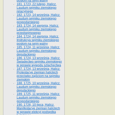
posłom na sejm walny
181. 1723, 22 lutego, Halicz.
Laudum sejmiku ziemskiego
relacyjnego
182. 1723, 14 września, Halicz.
Laudum sejmiku ziemskiego
gospodarskiego
183. 1724, 14 sierpnia, Halicz.
Laudum sejmiku ziemskiego
przedsejmowego
184. 1724, 14 sierpnia, Halicz.
Instrukcya sejmiku ziemskiego
posłom na sejm walny
185. 1724, 11 września, Halicz.
Laudum sejmiku ziemskiego
deputackiego
186. 1724, 13 września, Halicz.
Świadectwo sejmiku ziemskiego
w sprawie wywodu szlachectwa
187. 1724, 13 września, Halicz.
Protestacye ziemian halickich
przeciwko zajściom na sejmiku
ziemskim
188. 1725, 10 września, Halicz.
Laudum sejmiku ziemskiego
deputackiego
189. 1725, 11 września, Halicz.
Laudum sejmiku ziemskiego
gospodarskiego
190. 1726, 10 lipca, Halicz.
Manifestacye ziemian halickich
w sprawie elekcyi podsędka