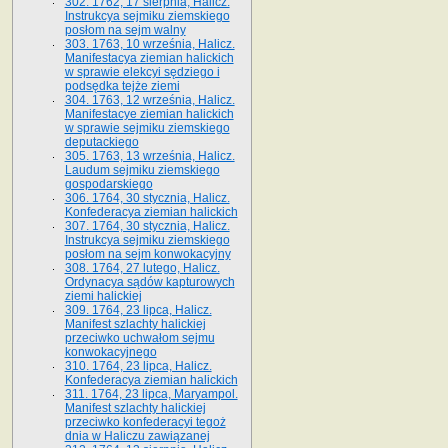
302. 1762, 17 sierpnia, Halicz.
Instrukcya sejmiku ziemskiego
posłom na sejm walny
303. 1763, 10 września, Halicz.
Manifestacya ziemian halickich
w sprawie elekcyi sędziego i
podsędka tejże ziemi
304. 1763, 12 września, Halicz.
Manifestacye ziemian halickich
w sprawie sejmiku ziemskiego
deputackiego
305. 1763, 13 września, Halicz.
Laudum sejmiku ziemskiego
gospodarskiego
306. 1764, 30 stycznia, Halicz.
Konfederacya ziemian halickich
307. 1764, 30 stycznia, Halicz.
Instrukcya sejmiku ziemskiego
posłom na sejm konwokacyjny
308. 1764, 27 lutego, Halicz.
Ordynacya sądów kapturowych
ziemi halickiej
309. 1764, 23 lipca, Halicz.
Manifest szlachty halickiej
przeciwko uchwałom sejmu
konwokacyjnego
310. 1764, 23 lipca, Halicz.
Konfederacya ziemian halickich
311. 1764, 23 lipca, Maryampol.
Manifest szlachty halickiej
przeciwko konfederacyi tegoż
dnia w Haliczu zawiązanej