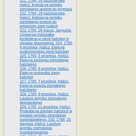
321. 1764, 29 października,
Halicz. Instrukcya sejmiku
ziemskiego posłom do prymasa
322. 1764, 29 października,
Halicz. Instrukcya sejmiku
ziemskiego posłom do
wojewody ziem ruskich
323. 1765, 26 marca, Jaryszów.
Uniwersał marszałka
konfederacyi ziemi halickiej w
sprawie okazowania. 324. 1765,
4 września, Halicz. Elekcya
podkomorzego ziemi halickiej
325. 1765, 5 września, Halicz.
Elekcya sędziego ziemskiego
halickiego
326. 1765, 6 września, Halicz.
Elekcya podsędka ziemi
halickiej
327. 1765, 7 września, Halicz.
Elekcya pisarza ziemskiego
halickiego
328. 1765, 9 września, Halicz.
Laudum sejmiku ziemskiego
deputackiego
329. 1765, 11 września, Halicz.
Protestacya ziemian halickich w
sprawie sejmiku ziemskiego
gospodarskiego. 330. 1766, 25
sierpnia, Halicz. Laudum
sejmiku ziemskiego
przedsejmowego