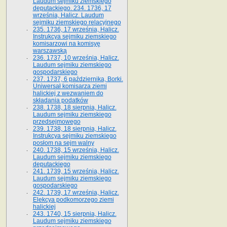
Laudum sejmiku ziemskiego
deputackiego. 234. 1736, 17
września, Halicz. Laudum
sejmiku ziemskiego relacyjnego
235. 1736, 17 września, Halicz.
Instrukcya sejmiku ziemskiego
komisarzowi na komisyę
warszawską
236. 1737, 10 września, Halicz.
Laudum sejmiku ziemskiego
gospodarskiego
237. 1737, 6 października, Borki.
Uniwersał komisarza ziemi
halickiej z wezwaniem do
składania podatków
238. 1738, 18 sierpnia, Halicz.
Laudum sejmiku ziemskiego
przedsejmowego
239. 1738, 18 sierpnia, Halicz.
Instrukcya sejmiku ziemskiego
posłom na sejm walny
240. 1738, 15 września, Halicz.
Laudum sejmiku ziemskiego
deputackiego
241. 1739, 15 września, Halicz.
Laudum sejmiku ziemskiego
gospodarskiego
242. 1739, 17 września, Halicz.
Elekcya podkomorzego ziemi
halickiej
243. 1740, 15 sierpnia, Halicz.
Laudum sejmiku ziemskiego