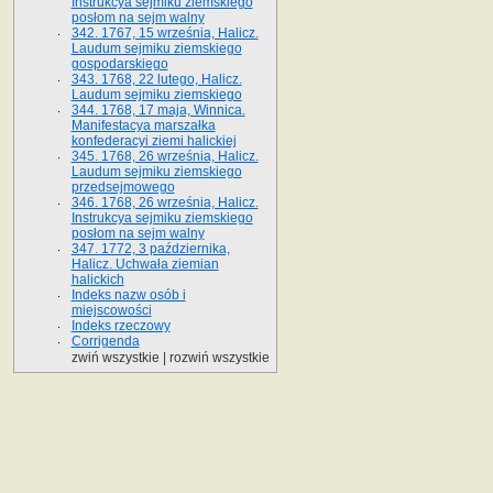
Instrukcya sejmiku ziemskiego
posłom na sejm walny
342. 1767, 15 września, Halicz.
Laudum sejmiku ziemskiego
gospodarskiego
343. 1768, 22 lutego, Halicz.
Laudum sejmiku ziemskiego
344. 1768, 17 maja, Winnica.
Manifestacya marszałka
konfederacyi ziemi halickiej
345. 1768, 26 września, Halicz.
Laudum sejmiku ziemskiego
przedsejmowego
346. 1768, 26 września, Halicz.
Instrukcya sejmiku ziemskiego
posłom na sejm walny
347. 1772, 3 października,
Halicz. Uchwała ziemian
halickich
Indeks nazw osób i
miejscowości
Indeks rzeczowy
Corrigenda
zwiń wszystkie
|
rozwiń wszystkie