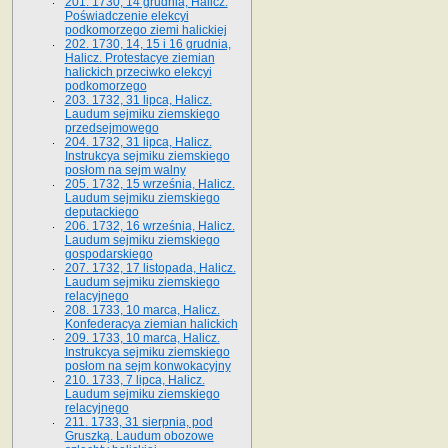
201. 1730, 14 grudnia, Halicz.
Poświadczenie elekcyi
podkomorzego ziemi halickiej
202. 1730, 14, 15 i 16 grudnia,
Halicz. Protestacye ziemian
halickich przeciwko elekcyi
podkomorzego
203. 1732, 31 lipca, Halicz.
Laudum sejmiku ziemskiego
przedsejmowego
204. 1732, 31 lipca, Halicz.
Instrukcya sejmiku ziemskiego
posłom na sejm walny
205. 1732, 15 września, Halicz.
Laudum sejmiku ziemskiego
deputackiego
206. 1732, 16 września, Halicz.
Laudum sejmiku ziemskiego
gospodarskiego
207. 1732, 17 listopada, Halicz.
Laudum sejmiku ziemskiego
relacyjnego
208. 1733, 10 marca, Halicz.
Konfederacya ziemian halickich­
209. 1733, 10 marca, Halicz.
Instrukcya sejmiku ziemskiego
posłom na sejm konwokacyjny
210. 1733, 7 lipca, Halicz.
Laudum sejmiku ziemskiego
relacyjnego
211. 1733, 31 sierpnia, pod
Gruszką. Laudum obozowe