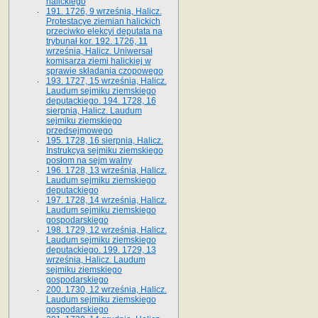
halickiego
191. 1726, 9 września, Halicz.
Protestacye ziemian halickich
przeciwko elekcyi deputata na
trybunał kor. 192. 1726, 11
września, Halicz. Uniwersał
komisarza ziemi halickiej w
sprawie składania czopowego
193. 1727, 15 września, Halicz.
Laudum sejmiku ziemskiego
deputackiego. 194. 1728, 16
sierpnia, Halicz. Laudum
sejmiku ziemskiego
przedsejmowego
195. 1728, 16 sierpnia, Halicz.
Instrukcya sejmiku ziemskiego
posłom na sejm walny
196. 1728, 13 września, Halicz.
Laudum sejmiku ziemskiego
deputackiego
197. 1728, 14 września, Halicz.
Laudum sejmiku ziemskiego
gospodarskiego
198. 1729, 12 września, Halicz.
Laudum sejmiku ziemskiego
deputackiego. 199. 1729, 13
września, Halicz. Laudum
sejmiku ziemskiego
gospodarskiego
200. 1730, 12 września, Halicz.
Laudum sejmiku ziemskiego
gospodarskiego