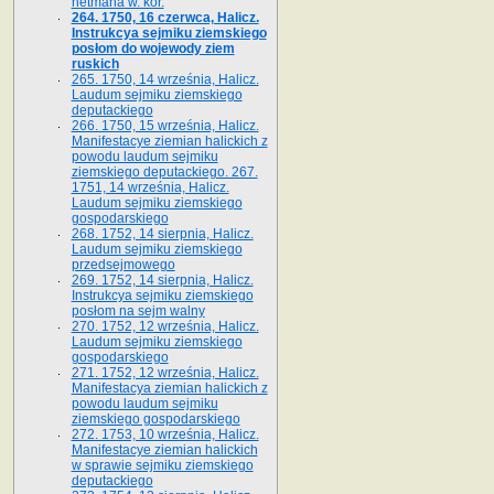
hetmana w. kor.
264. 1750, 16 czerwca, Halicz.
Instrukcya sejmiku ziemskiego
posłom do wojewody ziem
ruskich
265. 1750, 14 września, Halicz.
Laudum sejmiku ziemskiego
deputackiego
266. 1750, 15 września, Halicz.
Manifestacye ziemian halickich z
powodu laudum sejmiku
ziemskiego deputackiego. 267.
1751, 14 września, Halicz.
Laudum sejmiku ziemskiego
gospodarskiego
268. 1752, 14 sierpnia, Halicz.
Laudum sejmiku ziemskiego
przedsejmowego
269. 1752, 14 sierpnia, Halicz.
Instrukcya sejmiku ziemskiego
posłom na sejm walny
270. 1752, 12 września, Halicz.
Laudum sejmiku ziemskiego
gospodarskiego
271. 1752, 12 września, Halicz.
Manifestacya ziemian halickich z
powodu laudum sejmiku
ziemskiego gospodarskiego
272. 1753, 10 września, Halicz.
Manifestacye ziemian halickich
w sprawie sejmiku ziemskiego
deputackiego