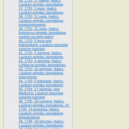
36. 1703, 27 lutego, Halicz.
Laudum sejmiku ziemskiego
37. 1703, 2 maja, Halicz.
Laudum sejmiku ziemskiego
38. 1703, 31 maja, Halicz.
Laudum sejmiku ziemskiego
przedsejmowego
39. 1703, 31 maja, Halicz.
Instrukcya sejmiku ziemskiego
posłom na sejm walny
40. 1703, 5 lipca pod
Kąkolnikami. Laudum obozowe
szlachty halickiej
41­. 1703, 3 sierpnia, Halicz.
Laudum sejmiku ziemskiego
42. 1703, 4 sierpnia, Halicz.
Limitacya sejmiku ziemskiego.
43. 1703, 16 sierpnia, Halicz.
Laudum sejmiku ziemskiego
relacyjnego
44. 1703, 5 listopada, Halicz.
Laudum sejmiku ziemskiego
45. 1704, 27 sierpnia, pod
Meduchą. Laudum obozowe
szlachty halickiej
46. 1705, 26 czerwca, Halicz.
Laudum sejmiku ziemskiego. 47.
1705, 14 września, Halicz.
Laudum sejmiku ziemskiego
deputackiego
48. 1706, 18 stycznia, Halicz.
Laudum sejmiku ziemskiego