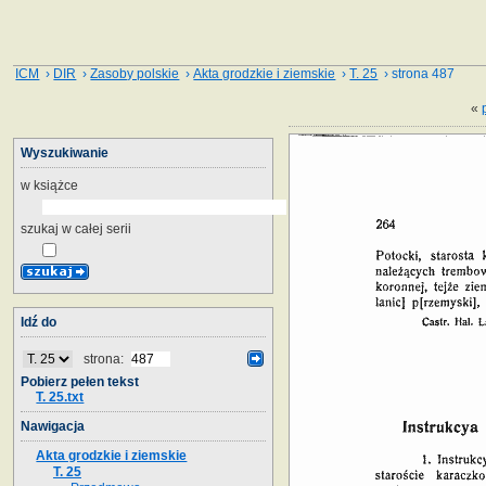
ICM
›
DIR
›
Zasoby polskie
›
Akta grodzkie i ziemskie
›
T. 25
› strona 487
«
Wyszukiwanie
w książce
szukaj w całej serii
Idź do
strona:
Pobierz pełen tekst
T. 25.txt
Nawigacja
Akta grodzkie i ziemskie
T. 25