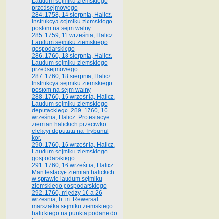
Laudum sejmiku ziemskiego
przedsejmowego
284. 1758, 14 sierpnia, Halicz.
Instrukcya sejmiku ziemskiego
posłom na sejm walny
285. 1759, 11 września, Halicz.
Laudum sejmiku ziemskiego
gospodarskiego
286. 1760, 18 sierpnia, Halicz.
Laudum sejmiku ziemskiego
przedsejmowego
287. 1760, 18 sierpnia, Halicz.
Instrukcya sejmiku ziemskiego
posłom na sejm walny
288. 1760, 15 września, Halicz.
Laudum sejmiku ziemskiego
deputackiego. 289. 1760, 16
września, Halicz. Protestacye
ziemian halickich przeciwko
elekcyi deputata na Trybunał
kor.
290. 1760, 16 września, Halicz.
Laudum sejmiku ziemskiego
gospodarskiego
291. 1760, 16 września, Halicz.
Manifestacye ziemian halickich
w sprawie laudum sejmiku
ziemskiego gospodarskiego
292. 1760, między 16 a 26
września, b. m. Rewersał
marszałka sejmiku ziemskiego
halickiego na punkta podane do