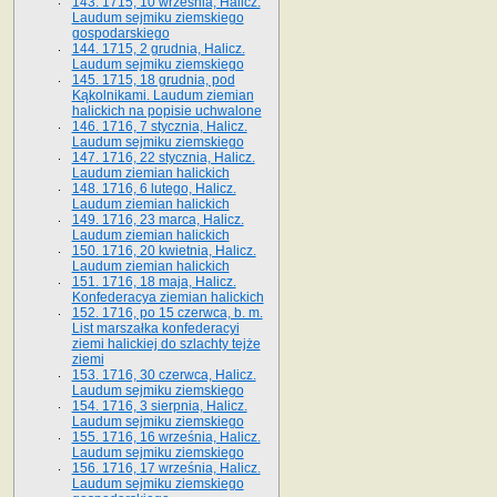
143. 1715, 10 września, Halicz.
Laudum sejmiku ziemskiego
gospodarskiego
144. 1715, 2 grudnia, Halicz.
Laudum sejmiku ziemskiego
145. 1715, 18 grudnia, pod
Kąkolnikami. Laudum ziemian
halickich na popisie uchwalone
146. 1716, 7 stycznia, Halicz.
Laudum sejmiku ziemskiego
147. 1716, 22 stycznia, Halicz.
Laudum ziemian halickich
148. 1716, 6 lutego, Halicz.
Laudum ziemian halickich
149. 1716, 23 marca, Halicz.
Laudum ziemian halickich
150. 1716, 20 kwietnia, Halicz.
Laudum ziemian halickich
151. 1716, 18 maja, Halicz.
Konfederacya ziemian halickich
152. 1716, po 15 czerwca, b. m.
List marszałka konfederacyi
ziemi halickiej do szlachty tejże
ziemi
153. 1716, 30 czerwca, Halicz.
Laudum sejmiku ziemskiego
154. 1716, 3 sierpnia, Halicz.
Laudum sejmiku ziemskiego
155. 1716, 16 września, Halicz.
Laudum sejmiku ziemskiego
156. 1716, 17 września, Halicz.
Laudum sejmiku ziemskiego