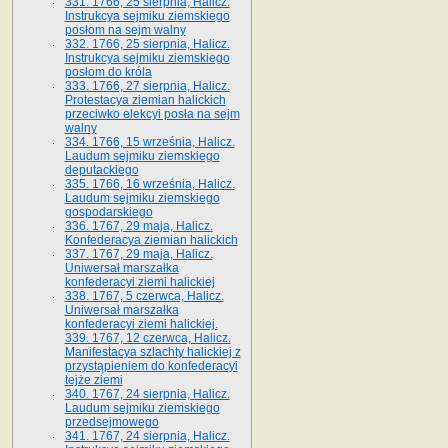
331. 1766, 25 sierpnia, Halicz.
Instrukcya sejmiku ziemskiego
posłom na sejm walny
332. 1766, 25 sierpnia, Halicz.
Instrukcya sejmiku ziemskiego
posłom do króla
333. 1766, 27 sierpnia, Halicz.
Protestacya ziemian halickich
przeciwko elekcyi posła na sejm
walny
334. 1766, 15 września, Halicz.
Laudum sejmiku ziemskiego
deputackiego
335. 1766, 16 września, Halicz.
Laudum sejmiku ziemskiego
gospodarskiego
336. 1767, 29 maja, Halicz.
Konfederacya ziemian halickich
337. 1767, 29 maja, Halicz.
Uniwersał marszałka
konfederacyi ziemi halickiej
338. 1767, 5 czerwca, Halicz.
Uniwersał marszałka
konfederacyi ziemi halickiej.
339. 1767, 12 czerwca, Halicz.
Manifestacya szlachty halickiej z
przystąpieniem do konfederacyi
tejże ziemi
340. 1767, 24 sierpnia, Halicz.
Laudum sejmiku ziemskiego
przedsejmowego
341. 1767, 24 sierpnia, Halicz.