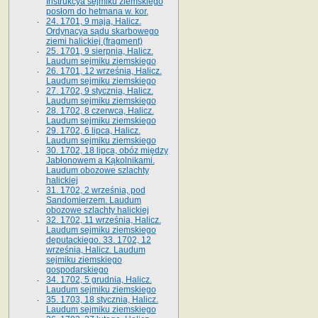
Instrukcya sejmiku ziemskiego
posłom do hetmana w. kor.
24. 1701, 9 maja, Halicz.
Ordynacya sądu skarbowego
ziemi halickiej (fragment)
25. 1701, 9 sierpnia, Halicz.
Laudum sejmiku ziemskiego
26. 1701, 12 września, Halicz.
Laudum sejmiku ziemskiego
27. 1702, 9 stycznia, Halicz.
Laudum sejmiku ziemskiego
28. 1702, 8 czerwca, Halicz.
Laudum sejmiku ziemskiego
29. 1702, 6 lipca, Halicz.
Laudum sejmiku ziemskiego
30. 1702, 18 lipca, obóz między
Jabłonowem a Kąkolnikami.
Laudum obozowe szlachty
halickiej
31. 1702, 2 września, pod
Sandomierzem. Laudum
obozowe szlachty halickiej
32. 1702, 11 września, Halicz.
Laudum sejmiku ziemskiego
deputackiego. 33. 1702, 12
września, Halicz. Laudum
sejmiku ziemskiego
gospodarskiego
34. 1702, 5 grudnia, Halicz.
Laudum sejmiku ziemskiego
35. 1703, 18 stycznia, Halicz.
Laudum sejmiku ziemskiego