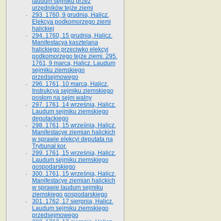
laudum sejmiku przez
urzędników tejże ziemi
293. 1760, 9 grudnia, Halicz.
Elekcya podkomorzego ziemi
halickiej
294. 1760, 15 grudnia, Halicz.
Manifestacya kasztelana
halickiego przeciwko elekcyi
podkomorzego tejże ziemi. 295.
1761, 9 marca, Halicz. Laudum
sejmiku ziemskiego
przedsejmowego
296. 1761, 10 marca, Halicz.
Instrukcya sejmiku ziemskiego
posłom na sejm walny
297. 1761, 14 września, Halicz.
Laudum sejmiku ziemskiego
deputackiego
298. 1761, 15 września, Halicz.
Manifestacye ziemian halickich
w sprawie elekcyi deputata na
Trybunał kor.
299. 1761, 15 września, Halicz.
Laudum sejmiku ziemskiego
gospodarskiego
300. 1761, 15 września, Halicz.
Manifestacye ziemian halickich
w sprawie laudum sejmiku
ziemskiego gospodarskiego
301. 1762, 17 sierpnia, Halicz.
Laudum sejmiku ziemskiego
przedsejmowego