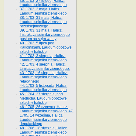
36. 1703, 27 lutego, Halicz.
Laudum sejmiku ziemskiego
37. 1703, 2 maja, Halicz.
Laudum sejmiku ziemskiego
38. 1703, 31 maja, Halicz.
Laudum sejmiku ziemskiego
przedsejmowego
39. 1703, 31 maja, Halicz.
Instrukcya sejmiku ziemskiego
posłom na sejm walny
40. 1703, 5 lipca pod
Kąkolnikami. Laudum obozowe
szlachty halickiej
41­. 1703, 3 sierpnia, Halicz.
Laudum sejmiku ziemskiego
42. 1703, 4 sierpnia, Halicz.
Limitacya sejmiku ziemskiego.
43. 1703, 16 sierpnia, Halicz.
Laudum sejmiku ziemskiego
relacyjnego
44. 1703, 5 listopada, Halicz.
Laudum sejmiku ziemskiego
45. 1704, 27 sierpnia, pod
Meduchą. Laudum obozowe
szlachty halickiej
46. 1705, 26 czerwca, Halicz.
Laudum sejmiku ziemskiego. 47.
1705, 14 września, Halicz.
Laudum sejmiku ziemskiego
deputackiego
48. 1706, 18 stycznia, Halicz.
Laudum sejmiku ziemskiego