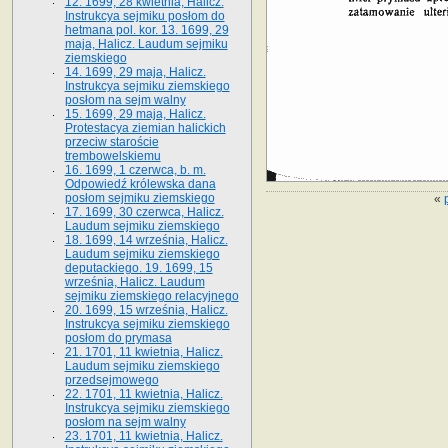
12. 1699, 28 kwietnia, Halicz.
Instrukcya sejmiku posłom do
hetmana pol. kor. 13. 1699, 29
maja, Halicz. Laudum sejmiku
ziemskiego
14. 1699, 29 maja, Halicz.
Instrukcya sejmiku ziemskiego
posłom na sejm walny
15. 1699, 29 maja, Halicz.
Protestacya ziemian halickich
przeciw staroście
trembowelskiemu
16. 1699, 1 czerwca, b. m.
Odpowiedź królewska dana
posłom sejmiku ziemskiego
«
17. 1699, 30 czerwca, Halicz.
Laudum sejmiku ziemskiego
18. 1699, 14 września, Halicz.
Laudum sejmiku ziemskiego
deputackiego. 19. 1699, 15
września, Halicz. Laudum
sejmiku ziemskiego relacyjnego
20. 1699, 15 września, Halicz.
Instrukcya sejmiku ziemskiego
posłom do prymasa
21. 1701, 11 kwietnia, Halicz.
Laudum sejmiku ziemskiego
przedsejmowego
22. 1701, 11 kwietnia, Halicz.
Instrukcya sejmiku ziemskiego
posłom na sejm walny
23. 1701, 11 kwietnia, Halicz.