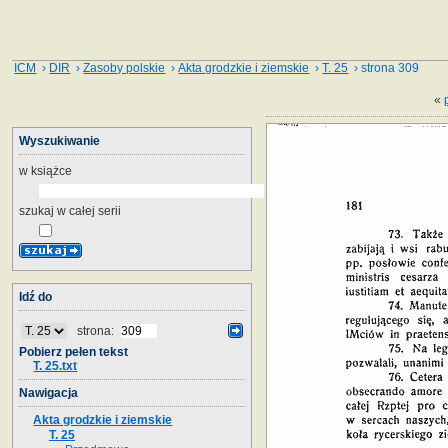
ICM
›
DIR
›
Zasoby polskie
›
Akta grodzkie i ziemskie
›
T. 25
› strona 309
«
Wyszukiwanie
w książce
szukaj w całej serii
Idź do
strona:
Pobierz pełen tekst
T. 25.txt
Nawigacja
Akta grodzkie i ziemskie
T. 25