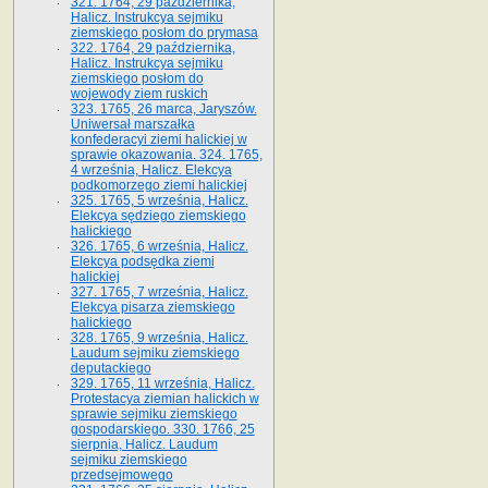
321. 1764, 29 października,
Halicz. Instrukcya sejmiku
ziemskiego posłom do prymasa
322. 1764, 29 października,
Halicz. Instrukcya sejmiku
ziemskiego posłom do
wojewody ziem ruskich
323. 1765, 26 marca, Jaryszów.
Uniwersał marszałka
konfederacyi ziemi halickiej w
sprawie okazowania. 324. 1765,
4 września, Halicz. Elekcya
podkomorzego ziemi halickiej
325. 1765, 5 września, Halicz.
Elekcya sędziego ziemskiego
halickiego
326. 1765, 6 września, Halicz.
Elekcya podsędka ziemi
halickiej
327. 1765, 7 września, Halicz.
Elekcya pisarza ziemskiego
halickiego
328. 1765, 9 września, Halicz.
Laudum sejmiku ziemskiego
deputackiego
329. 1765, 11 września, Halicz.
Protestacya ziemian halickich w
sprawie sejmiku ziemskiego
gospodarskiego. 330. 1766, 25
sierpnia, Halicz. Laudum
sejmiku ziemskiego
przedsejmowego