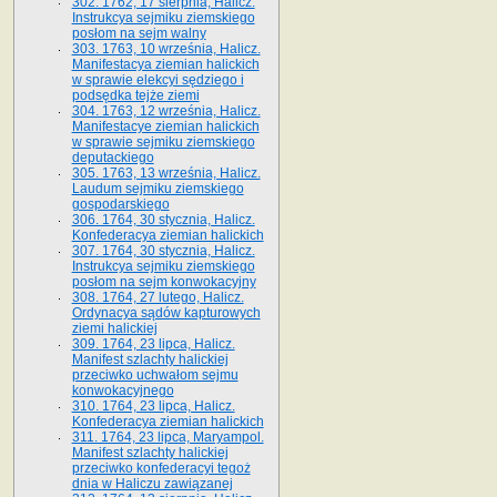
302. 1762, 17 sierpnia, Halicz.
Instrukcya sejmiku ziemskiego
posłom na sejm walny
303. 1763, 10 września, Halicz.
Manifestacya ziemian halickich
w sprawie elekcyi sędziego i
podsędka tejże ziemi
304. 1763, 12 września, Halicz.
Manifestacye ziemian halickich
w sprawie sejmiku ziemskiego
deputackiego
305. 1763, 13 września, Halicz.
Laudum sejmiku ziemskiego
gospodarskiego
306. 1764, 30 stycznia, Halicz.
Konfederacya ziemian halickich
307. 1764, 30 stycznia, Halicz.
Instrukcya sejmiku ziemskiego
posłom na sejm konwokacyjny
308. 1764, 27 lutego, Halicz.
Ordynacya sądów kapturowych
ziemi halickiej
309. 1764, 23 lipca, Halicz.
Manifest szlachty halickiej
przeciwko uchwałom sejmu
konwokacyjnego
310. 1764, 23 lipca, Halicz.
Konfederacya ziemian halickich
311. 1764, 23 lipca, Maryampol.
Manifest szlachty halickiej
przeciwko konfederacyi tegoż
dnia w Haliczu zawiązanej