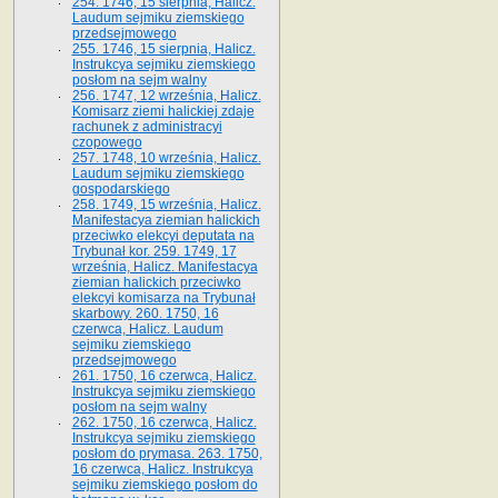
254. 1746, 15 sierpnia, Halicz.
Laudum sejmiku ziemskiego
przedsejmowego
255. 1746, 15 sierpnia, Halicz.
Instrukcya sejmiku ziemskiego
posłom na sejm walny
256. 1747, 12 września, Halicz.
Komisarz ziemi halickiej zdaje
rachunek z administracyi
czopowego
257. 1748, 10 września, Halicz.
Laudum sejmiku ziemskiego
gospodarskiego
258. 1749, 15 września, Halicz.
Manifestacya ziemian halickich
przeciwko elekcyi deputata na
Trybunał kor. 259. 1749, 17
września, Halicz. Manifestacya
ziemian halickich przeciwko
elekcyi komisarza na Trybunał
skarbowy. 260. 1750, 16
czerwca, Halicz. Laudum
sejmiku ziemskiego
przedsejmowego
261. 1750, 16 czerwca, Halicz.
Instrukcya sejmiku ziemskiego
posłom na sejm walny
262. 1750, 16 czerwca, Halicz.
Instrukcya sejmiku ziemskiego
posłom do prymasa. 263. 1750,
16 czerwca, Halicz. Instrukcya
sejmiku ziemskiego posłom do