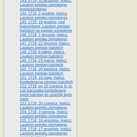
143. 1715, 10 września, Halicz.
Laudum sejmiku ziemskiego
gospodarskiego
144. 1715, 2 grudnia, Halicz.
Laudum sejmiku ziemskiego
145. 1715, 18 grudnia, pod
Kąkolnikami. Laudum ziemian
halickich na popisie uchwalone
146. 1716, 7 stycznia, Halicz.
Laudum sejmiku ziemskiego
147. 1716, 22 stycznia, Halicz.
Laudum ziemian halickich
148. 1716, 6 lutego, Halicz.
Laudum ziemian halickich
149. 1716, 23 marca, Halicz.
Laudum ziemian halickich
150. 1716, 20 kwietnia, Halicz.
Laudum ziemian halickich
151. 1716, 18 maja, Halicz.
Konfederacya ziemian halickich
152. 1716, po 15 czerwca, b. m.
List marszałka konfederacyi
ziemi halickiej do szlachty tejże
ziemi
153. 1716, 30 czerwca, Halicz.
Laudum sejmiku ziemskiego
154. 1716, 3 sierpnia, Halicz.
Laudum sejmiku ziemskiego
155. 1716, 16 września, Halicz.
Laudum sejmiku ziemskiego
156. 1716, 17 września, Halicz.
Laudum sejmiku ziemskiego