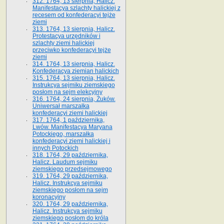
312. 1764, 13 sierpnia, Halicz.
Manifestacya szlachty halickiej z
recesem od konfederacyi tejże
ziemi
313. 1764, 13 sierpnia, Halicz.
Protestacya urzędników i
szlachty ziemi halickiej
przeciwko konfederacyi tejże
ziemi
314. 1764, 13 sierpnia, Halicz.
Konfederacya ziemian halickich
315. 1764, 13 sierpnia, Halicz.
Instrukcya sejmiku ziemskiego
posłom na sejm elekcyjny
316. 1764, 24 sierpnia, Żuków.
Uniwersał marszałka
konfederacyi ziemi halickiej
317. 1764, 1 października,
Lwów. Manifestacya Maryana
Potockiego, marszałka
konfederacyi ziemi halickiej i
innych Potockich
318. 1764, 29 października,
Halicz. Laudum sejmiku
ziemskiego przedsejmowego
319. 1764, 29 października,
Halicz. Instrukcya sejmiku
ziemskiego posłom na sejm
koronacyjny
320. 1764, 29 października,
Halicz. Instrukcya sejmiku
ziemskiego posłom do króla