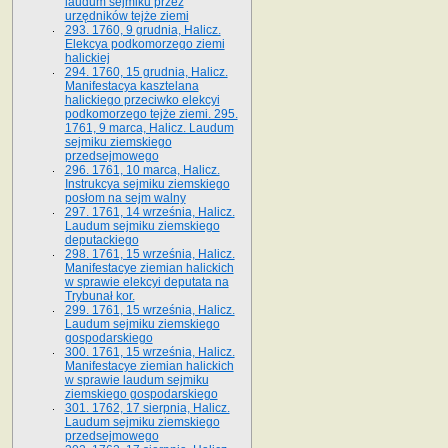
laudum sejmiku przez
urzędników tejże ziemi
293. 1760, 9 grudnia, Halicz.
Elekcya podkomorzego ziemi
halickiej
294. 1760, 15 grudnia, Halicz.
Manifestacya kasztelana
halickiego przeciwko elekcyi
podkomorzego tejże ziemi. 295.
1761, 9 marca, Halicz. Laudum
sejmiku ziemskiego
przedsejmowego
296. 1761, 10 marca, Halicz.
Instrukcya sejmiku ziemskiego
posłom na sejm walny
297. 1761, 14 września, Halicz.
Laudum sejmiku ziemskiego
deputackiego
298. 1761, 15 września, Halicz.
Manifestacye ziemian halickich
w sprawie elekcyi deputata na
Trybunał kor.
299. 1761, 15 września, Halicz.
Laudum sejmiku ziemskiego
gospodarskiego
300. 1761, 15 września, Halicz.
Manifestacye ziemian halickich
w sprawie laudum sejmiku
ziemskiego gospodarskiego
301. 1762, 17 sierpnia, Halicz.
Laudum sejmiku ziemskiego
przedsejmowego