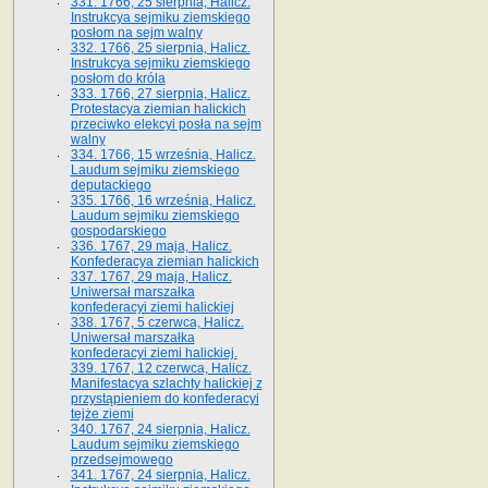
331. 1766, 25 sierpnia, Halicz.
Instrukcya sejmiku ziemskiego
posłom na sejm walny
332. 1766, 25 sierpnia, Halicz.
Instrukcya sejmiku ziemskiego
posłom do króla
333. 1766, 27 sierpnia, Halicz.
Protestacya ziemian halickich
przeciwko elekcyi posła na sejm
walny
334. 1766, 15 września, Halicz.
Laudum sejmiku ziemskiego
deputackiego
335. 1766, 16 września, Halicz.
Laudum sejmiku ziemskiego
gospodarskiego
336. 1767, 29 maja, Halicz.
Konfederacya ziemian halickich
337. 1767, 29 maja, Halicz.
Uniwersał marszałka
konfederacyi ziemi halickiej
338. 1767, 5 czerwca, Halicz.
Uniwersał marszałka
konfederacyi ziemi halickiej.
339. 1767, 12 czerwca, Halicz.
Manifestacya szlachty halickiej z
przystąpieniem do konfederacyi
tejże ziemi
340. 1767, 24 sierpnia, Halicz.
Laudum sejmiku ziemskiego
przedsejmowego
341. 1767, 24 sierpnia, Halicz.