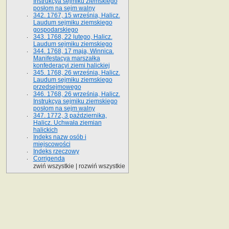
Instrukcya sejmiku ziemskiego
posłom na sejm walny
342. 1767, 15 września, Halicz.
Laudum sejmiku ziemskiego
gospodarskiego
343. 1768, 22 lutego, Halicz.
Laudum sejmiku ziemskiego
344. 1768, 17 maja, Winnica.
Manifestacya marszałka
konfederacyi ziemi halickiej
345. 1768, 26 września, Halicz.
Laudum sejmiku ziemskiego
przedsejmowego
346. 1768, 26 września, Halicz.
Instrukcya sejmiku ziemskiego
posłom na sejm walny
347. 1772, 3 października,
Halicz. Uchwała ziemian
halickich
Indeks nazw osób i
miejscowości
Indeks rzeczowy
Corrigenda
zwiń wszystkie
|
rozwiń wszystkie