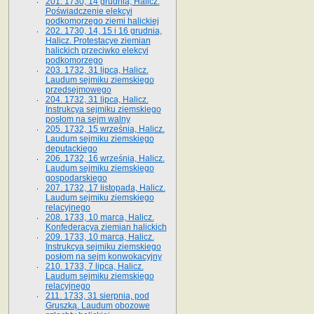
201. 1730, 14 grudnia, Halicz.
Poświadczenie elekcyi
podkomorzego ziemi halickiej
202. 1730, 14, 15 i 16 grudnia,
Halicz. Protestacye ziemian
halickich przeciwko elekcyi
podkomorzego
203. 1732, 31 lipca, Halicz.
Laudum sejmiku ziemskiego
przedsejmowego
204. 1732, 31 lipca, Halicz.
Instrukcya sejmiku ziemskiego
posłom na sejm walny
205. 1732, 15 września, Halicz.
Laudum sejmiku ziemskiego
deputackiego
206. 1732, 16 września, Halicz.
Laudum sejmiku ziemskiego
gospodarskiego
207. 1732, 17 listopada, Halicz.
Laudum sejmiku ziemskiego
relacyjnego
208. 1733, 10 marca, Halicz.
Konfederacya ziemian halickich­
209. 1733, 10 marca, Halicz.
Instrukcya sejmiku ziemskiego
posłom na sejm konwokacyjny
210. 1733, 7 lipca, Halicz.
Laudum sejmiku ziemskiego
relacyjnego
211. 1733, 31 sierpnia, pod
Gruszką. Laudum obozowe