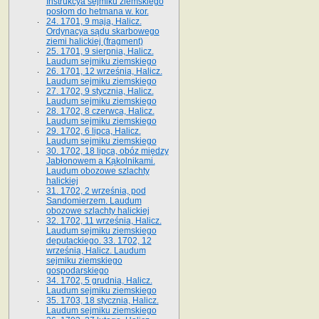
Instrukcya sejmiku ziemskiego
posłom do hetmana w. kor.
24. 1701, 9 maja, Halicz.
Ordynacya sądu skarbowego
ziemi halickiej (fragment)
25. 1701, 9 sierpnia, Halicz.
Laudum sejmiku ziemskiego
26. 1701, 12 września, Halicz.
Laudum sejmiku ziemskiego
27. 1702, 9 stycznia, Halicz.
Laudum sejmiku ziemskiego
28. 1702, 8 czerwca, Halicz.
Laudum sejmiku ziemskiego
29. 1702, 6 lipca, Halicz.
Laudum sejmiku ziemskiego
30. 1702, 18 lipca, obóz między
Jabłonowem a Kąkolnikami.
Laudum obozowe szlachty
halickiej
31. 1702, 2 września, pod
Sandomierzem. Laudum
obozowe szlachty halickiej
32. 1702, 11 września, Halicz.
Laudum sejmiku ziemskiego
deputackiego. 33. 1702, 12
września, Halicz. Laudum
sejmiku ziemskiego
gospodarskiego
34. 1702, 5 grudnia, Halicz.
Laudum sejmiku ziemskiego
35. 1703, 18 stycznia, Halicz.
Laudum sejmiku ziemskiego