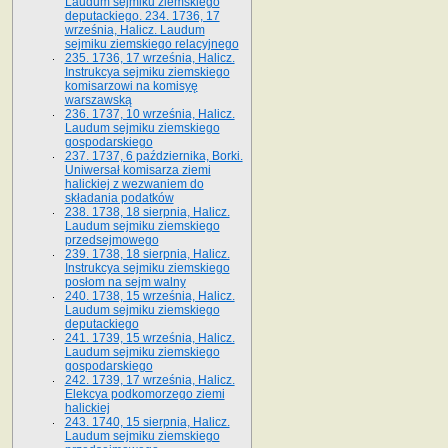
Laudum sejmiku ziemskiego
deputackiego. 234. 1736, 17
września, Halicz. Laudum
sejmiku ziemskiego relacyjnego
235. 1736, 17 września, Halicz.
Instrukcya sejmiku ziemskiego
komisarzowi na komisyę
warszawską
236. 1737, 10 września, Halicz.
Laudum sejmiku ziemskiego
gospodarskiego
237. 1737, 6 października, Borki.
Uniwersał komisarza ziemi
halickiej z wezwaniem do
składania podatków
238. 1738, 18 sierpnia, Halicz.
Laudum sejmiku ziemskiego
przedsejmowego
239. 1738, 18 sierpnia, Halicz.
Instrukcya sejmiku ziemskiego
posłom na sejm walny
240. 1738, 15 września, Halicz.
Laudum sejmiku ziemskiego
deputackiego
241. 1739, 15 września, Halicz.
Laudum sejmiku ziemskiego
gospodarskiego
242. 1739, 17 września, Halicz.
Elekcya podkomorzego ziemi
halickiej
243. 1740, 15 sierpnia, Halicz.
Laudum sejmiku ziemskiego