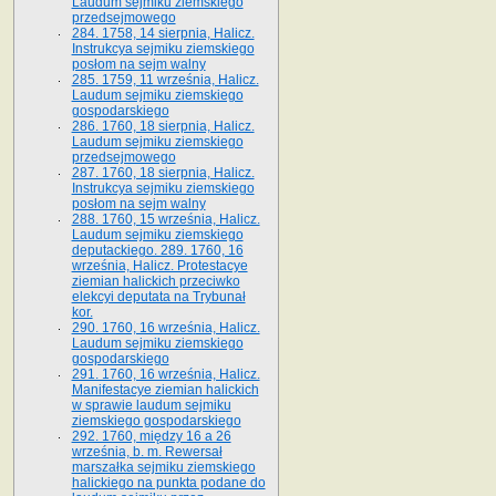
Laudum sejmiku ziemskiego
przedsejmowego
284. 1758, 14 sierpnia, Halicz.
Instrukcya sejmiku ziemskiego
posłom na sejm walny
285. 1759, 11 września, Halicz.
Laudum sejmiku ziemskiego
gospodarskiego
286. 1760, 18 sierpnia, Halicz.
Laudum sejmiku ziemskiego
przedsejmowego
287. 1760, 18 sierpnia, Halicz.
Instrukcya sejmiku ziemskiego
posłom na sejm walny
288. 1760, 15 września, Halicz.
Laudum sejmiku ziemskiego
deputackiego. 289. 1760, 16
września, Halicz. Protestacye
ziemian halickich przeciwko
elekcyi deputata na Trybunał
kor.
290. 1760, 16 września, Halicz.
Laudum sejmiku ziemskiego
gospodarskiego
291. 1760, 16 września, Halicz.
Manifestacye ziemian halickich
w sprawie laudum sejmiku
ziemskiego gospodarskiego
292. 1760, między 16 a 26
września, b. m. Rewersał
marszałka sejmiku ziemskiego
halickiego na punkta podane do