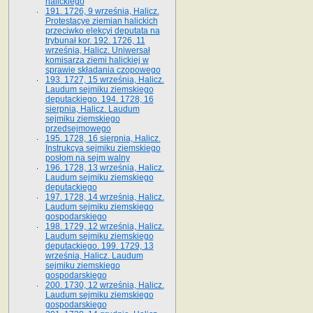
halickiego
191. 1726, 9 września, Halicz.
Protestacye ziemian halickich
przeciwko elekcyi deputata na
trybunał kor. 192. 1726, 11
września, Halicz. Uniwersał
komisarza ziemi halickiej w
sprawie składania czopowego
193. 1727, 15 września, Halicz.
Laudum sejmiku ziemskiego
deputackiego. 194. 1728, 16
sierpnia, Halicz. Laudum
sejmiku ziemskiego
przedsejmowego
195. 1728, 16 sierpnia, Halicz.
Instrukcya sejmiku ziemskiego
posłom na sejm walny
196. 1728, 13 września, Halicz.
Laudum sejmiku ziemskiego
deputackiego
197. 1728, 14 września, Halicz.
Laudum sejmiku ziemskiego
gospodarskiego
198. 1729, 12 września, Halicz.
Laudum sejmiku ziemskiego
deputackiego. 199. 1729, 13
września, Halicz. Laudum
sejmiku ziemskiego
gospodarskiego
200. 1730, 12 września, Halicz.
Laudum sejmiku ziemskiego
gospodarskiego