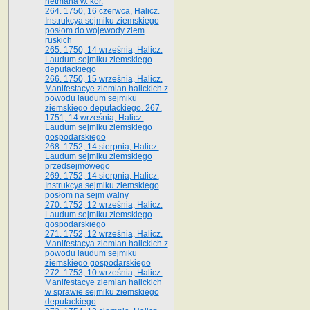
hetmana w. kor.
264. 1750, 16 czerwca, Halicz.
Instrukcya sejmiku ziemskiego
posłom do wojewody ziem
ruskich
265. 1750, 14 września, Halicz.
Laudum sejmiku ziemskiego
deputackiego
266. 1750, 15 września, Halicz.
Manifestacye ziemian halickich z
powodu laudum sejmiku
ziemskiego deputackiego. 267.
1751, 14 września, Halicz.
Laudum sejmiku ziemskiego
gospodarskiego
268. 1752, 14 sierpnia, Halicz.
Laudum sejmiku ziemskiego
przedsejmowego
269. 1752, 14 sierpnia, Halicz.
Instrukcya sejmiku ziemskiego
posłom na sejm walny
270. 1752, 12 września, Halicz.
Laudum sejmiku ziemskiego
gospodarskiego
271. 1752, 12 września, Halicz.
Manifestacya ziemian halickich z
powodu laudum sejmiku
ziemskiego gospodarskiego
272. 1753, 10 września, Halicz.
Manifestacye ziemian halickich
w sprawie sejmiku ziemskiego
deputackiego