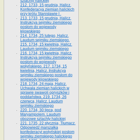
szlachty halickiej
212. 1733, 15 grudnia, Halicz.
Konfederacya ziemian halickich
przy królu Stanisławie I .
213. 1733, 15 grudnia, Halicz.
Instrukcya sejmiku ziemskiego
posłom do wojewody
kijowskiego
214. 1734, 25 lutego, Halicz.
Laudum sejmiku ziemskiego.
215. 1734, 15 kwietnia, Halicz.
Laudum sejmiku ziemskiego
216. 1734, 15 kwietnia, Halicz.
Instrukcya sejmiku ziemskiego
posłom do wojewody
wołyńskiego. 217. 1734, 15
kwietnia, Halicz. Instrukcya
sejmiku ziemskiego posłom do
wojewody kijowskiego
218. 1734, 24 maja, Halicz.
Uchwała ziemian halickich w
sprawie swawoli opryszków i
poddaństwa. 219. 1734, 26
czerwca, Halicz. Laudum
sejmiku ziemskiego
220. 1734, 30 lipca, pod
Maryampolem. Laudum
obozowe szlachty halickiej
221. 1735, 22 stycznia, Tłumacz.
Odpowiedź marszałka
konfederacyi wołyńskiej posłom
sejmiku ziemskiego halickiego