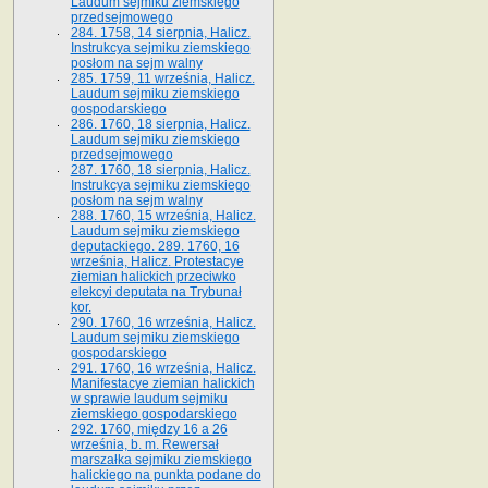
Laudum sejmiku ziemskiego
przedsejmowego
284. 1758, 14 sierpnia, Halicz.
Instrukcya sejmiku ziemskiego
posłom na sejm walny
285. 1759, 11 września, Halicz.
Laudum sejmiku ziemskiego
gospodarskiego
286. 1760, 18 sierpnia, Halicz.
Laudum sejmiku ziemskiego
przedsejmowego
287. 1760, 18 sierpnia, Halicz.
Instrukcya sejmiku ziemskiego
posłom na sejm walny
288. 1760, 15 września, Halicz.
Laudum sejmiku ziemskiego
deputackiego. 289. 1760, 16
września, Halicz. Protestacye
ziemian halickich przeciwko
elekcyi deputata na Trybunał
kor.
290. 1760, 16 września, Halicz.
Laudum sejmiku ziemskiego
gospodarskiego
291. 1760, 16 września, Halicz.
Manifestacye ziemian halickich
w sprawie laudum sejmiku
ziemskiego gospodarskiego
292. 1760, między 16 a 26
września, b. m. Rewersał
marszałka sejmiku ziemskiego
halickiego na punkta podane do