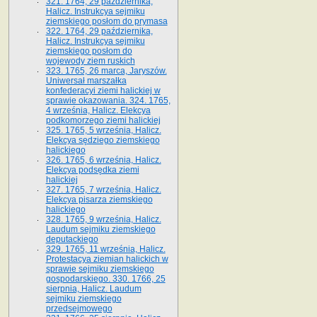
321. 1764, 29 października,
Halicz. Instrukcya sejmiku
ziemskiego posłom do prymasa
322. 1764, 29 października,
Halicz. Instrukcya sejmiku
ziemskiego posłom do
wojewody ziem ruskich
323. 1765, 26 marca, Jaryszów.
Uniwersał marszałka
konfederacyi ziemi halickiej w
sprawie okazowania. 324. 1765,
4 września, Halicz. Elekcya
podkomorzego ziemi halickiej
325. 1765, 5 września, Halicz.
Elekcya sędziego ziemskiego
halickiego
326. 1765, 6 września, Halicz.
Elekcya podsędka ziemi
halickiej
327. 1765, 7 września, Halicz.
Elekcya pisarza ziemskiego
halickiego
328. 1765, 9 września, Halicz.
Laudum sejmiku ziemskiego
deputackiego
329. 1765, 11 września, Halicz.
Protestacya ziemian halickich w
sprawie sejmiku ziemskiego
gospodarskiego. 330. 1766, 25
sierpnia, Halicz. Laudum
sejmiku ziemskiego
przedsejmowego