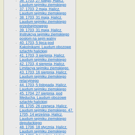
36. 1703, 27 lutego, Halicz.
Laudum sejmiku ziemskiego
37. 1703, 2 maja, Halicz.
Laudum sejmiku ziemskiego
38. 1703, 31 maja, Halicz.
Laudum sejmiku ziemskiego
przedsejmowego
39. 1703, 31 maja, Halicz.
Instrukcya sejmiku ziemskiego
posłom na sejm walny
40. 1703, 5 lipca pod
Kąkolnikami. Laudum obozowe
szlachty halickiej
41­. 1703, 3 sierpnia, Halicz.
Laudum sejmiku ziemskiego
42. 1703, 4 sierpnia, Halicz.
Limitacya sejmiku ziemskiego.
43. 1703, 16 sierpnia, Halicz.
Laudum sejmiku ziemskiego
relacyjnego
44. 1703, 5 listopada, Halicz.
Laudum sejmiku ziemskiego
45. 1704, 27 sierpnia, pod
Meduchą. Laudum obozowe
szlachty halickiej
46. 1705, 26 czerwca, Halicz.
Laudum sejmiku ziemskiego. 47.
1705, 14 września, Halicz.
Laudum sejmiku ziemskiego
deputackiego
48. 1706, 18 stycznia, Halicz.
Laudum sejmiku ziemskiego