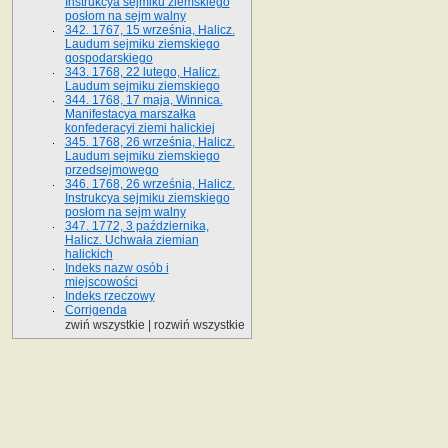
Instrukcya sejmiku ziemskiego
posłom na sejm walny
342. 1767, 15 września, Halicz.
Laudum sejmiku ziemskiego
gospodarskiego
343. 1768, 22 lutego, Halicz.
Laudum sejmiku ziemskiego
344. 1768, 17 maja, Winnica.
Manifestacya marszałka
konfederacyi ziemi halickiej
345. 1768, 26 września, Halicz.
Laudum sejmiku ziemskiego
przedsejmowego
346. 1768, 26 września, Halicz.
Instrukcya sejmiku ziemskiego
posłom na sejm walny
347. 1772, 3 października,
Halicz. Uchwała ziemian
halickich
Indeks nazw osób i
miejscowości
Indeks rzeczowy
Corrigenda
zwiń wszystkie
|
rozwiń wszystkie