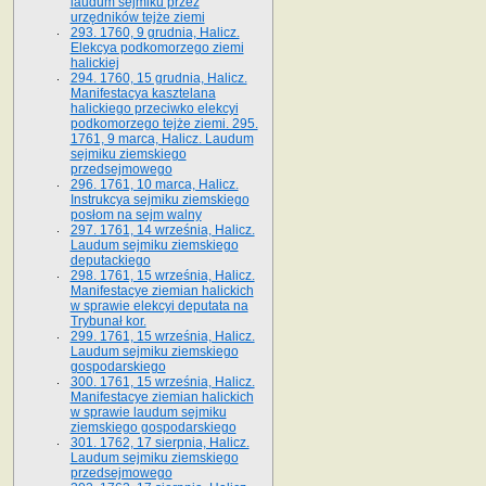
laudum sejmiku przez
urzędników tejże ziemi
293. 1760, 9 grudnia, Halicz.
Elekcya podkomorzego ziemi
halickiej
294. 1760, 15 grudnia, Halicz.
Manifestacya kasztelana
halickiego przeciwko elekcyi
podkomorzego tejże ziemi. 295.
1761, 9 marca, Halicz. Laudum
sejmiku ziemskiego
przedsejmowego
296. 1761, 10 marca, Halicz.
Instrukcya sejmiku ziemskiego
posłom na sejm walny
297. 1761, 14 września, Halicz.
Laudum sejmiku ziemskiego
deputackiego
298. 1761, 15 września, Halicz.
Manifestacye ziemian halickich
w sprawie elekcyi deputata na
Trybunał kor.
299. 1761, 15 września, Halicz.
Laudum sejmiku ziemskiego
gospodarskiego
300. 1761, 15 września, Halicz.
Manifestacye ziemian halickich
w sprawie laudum sejmiku
ziemskiego gospodarskiego
301. 1762, 17 sierpnia, Halicz.
Laudum sejmiku ziemskiego
przedsejmowego