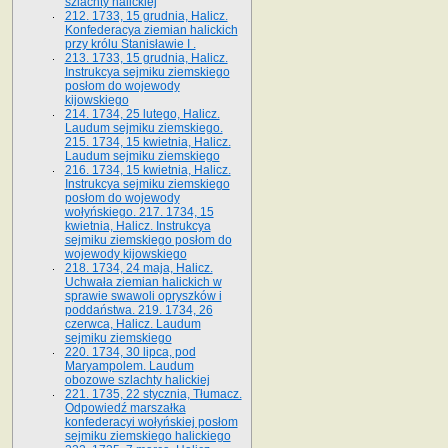
szlachty halickiej
212. 1733, 15 grudnia, Halicz.
Konfederacya ziemian halickich
przy królu Stanisławie I .
213. 1733, 15 grudnia, Halicz.
Instrukcya sejmiku ziemskiego
posłom do wojewody
kijowskiego
214. 1734, 25 lutego, Halicz.
Laudum sejmiku ziemskiego.
215. 1734, 15 kwietnia, Halicz.
Laudum sejmiku ziemskiego
216. 1734, 15 kwietnia, Halicz.
Instrukcya sejmiku ziemskiego
posłom do wojewody
wołyńskiego. 217. 1734, 15
kwietnia, Halicz. Instrukcya
sejmiku ziemskiego posłom do
wojewody kijowskiego
218. 1734, 24 maja, Halicz.
Uchwała ziemian halickich w
sprawie swawoli opryszków i
poddaństwa. 219. 1734, 26
czerwca, Halicz. Laudum
sejmiku ziemskiego
220. 1734, 30 lipca, pod
Maryampolem. Laudum
obozowe szlachty halickiej
221. 1735, 22 stycznia, Tłumacz.
Odpowiedź marszałka
konfederacyi wołyńskiej posłom
sejmiku ziemskiego halickiego