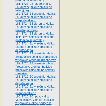
posłom na sejm walny
181. 1723, 22 lutego, Halicz.
Laudum sejmiku ziemskiego
relacyjnego
182. 1723, 14 września, Halicz.
Laudum sejmiku ziemskiego
gospodarskiego
183. 1724, 14 sierpnia, Halicz.
Laudum sejmiku ziemskiego
przedsejmowego
184. 1724, 14 sierpnia, Halicz.
Instrukcya sejmiku ziemskiego
posłom na sejm walny
185. 1724, 11 września, Halicz.
Laudum sejmiku ziemskiego
deputackiego
186. 1724, 13 września, Halicz.
Świadectwo sejmiku ziemskiego
w sprawie wywodu szlachectwa
187. 1724, 13 września, Halicz.
Protestacye ziemian halickich
przeciwko zajściom na sejmiku
ziemskim
188. 1725, 10 września, Halicz.
Laudum sejmiku ziemskiego
deputackiego
189. 1725, 11 września, Halicz.
Laudum sejmiku ziemskiego
gospodarskiego
190. 1726, 10 lipca, Halicz.
Manifestacye ziemian halickich
w sprawie elekcyi podsędka