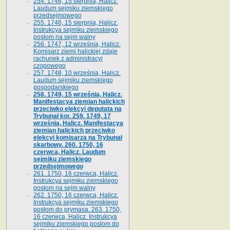
254. 1746, 15 sierpnia, Halicz.
Laudum sejmiku ziemskiego
przedsejmowego
255. 1746, 15 sierpnia, Halicz.
Instrukcya sejmiku ziemskiego
posłom na sejm walny
256. 1747, 12 września, Halicz.
Komisarz ziemi halickiej zdaje
rachunek z administracyi
czopowego
257. 1748, 10 września, Halicz.
Laudum sejmiku ziemskiego
gospodarskiego
258. 1749, 15 września, Halicz.
Manifestacya ziemian halickich
przeciwko elekcyi deputata na
Trybunał kor. 259. 1749, 17
września, Halicz. Manifestacya
ziemian halickich przeciwko
elekcyi komisarza na Trybunał
skarbowy. 260. 1750, 16
czerwca, Halicz. Laudum
sejmiku ziemskiego
przedsejmowego
261. 1750, 16 czerwca, Halicz.
Instrukcya sejmiku ziemskiego
posłom na sejm walny
262. 1750, 16 czerwca, Halicz.
Instrukcya sejmiku ziemskiego
posłom do prymasa. 263. 1750,
16 czerwca, Halicz. Instrukcya
sejmiku ziemskiego posłom do