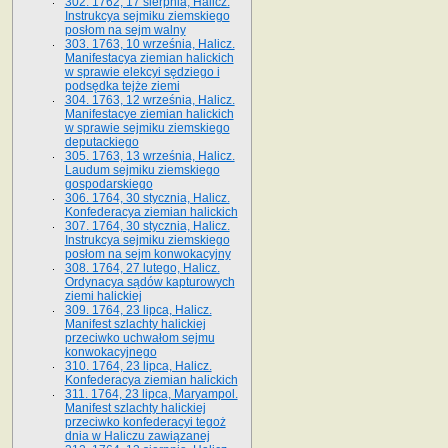
302. 1762, 17 sierpnia, Halicz.
Instrukcya sejmiku ziemskiego
posłom na sejm walny
303. 1763, 10 września, Halicz.
Manifestacya ziemian halickich
w sprawie elekcyi sędziego i
podsędka tejże ziemi
304. 1763, 12 września, Halicz.
Manifestacye ziemian halickich
w sprawie sejmiku ziemskiego
deputackiego
305. 1763, 13 września, Halicz.
Laudum sejmiku ziemskiego
gospodarskiego
306. 1764, 30 stycznia, Halicz.
Konfederacya ziemian halickich
307. 1764, 30 stycznia, Halicz.
Instrukcya sejmiku ziemskiego
posłom na sejm konwokacyjny
308. 1764, 27 lutego, Halicz.
Ordynacya sądów kapturowych
ziemi halickiej
309. 1764, 23 lipca, Halicz.
Manifest szlachty halickiej
przeciwko uchwałom sejmu
konwokacyjnego
310. 1764, 23 lipca, Halicz.
Konfederacya ziemian halickich
311. 1764, 23 lipca, Maryampol.
Manifest szlachty halickiej
przeciwko konfederacyi tegoż
dnia w Haliczu zawiązanej