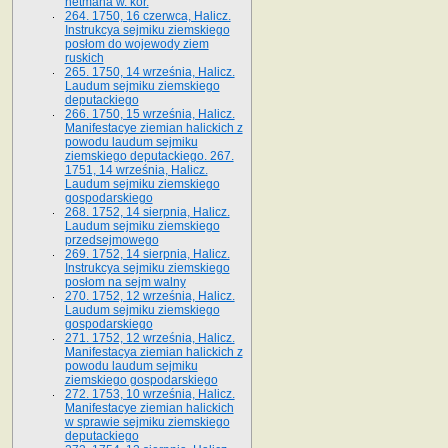
hetmana w. kor.
264. 1750, 16 czerwca, Halicz.
Instrukcya sejmiku ziemskiego
posłom do wojewody ziem
ruskich
265. 1750, 14 września, Halicz.
Laudum sejmiku ziemskiego
deputackiego
266. 1750, 15 września, Halicz.
Manifestacye ziemian halickich z
powodu laudum sejmiku
ziemskiego deputackiego. 267.
1751, 14 września, Halicz.
Laudum sejmiku ziemskiego
gospodarskiego
268. 1752, 14 sierpnia, Halicz.
Laudum sejmiku ziemskiego
przedsejmowego
269. 1752, 14 sierpnia, Halicz.
Instrukcya sejmiku ziemskiego
posłom na sejm walny
270. 1752, 12 września, Halicz.
Laudum sejmiku ziemskiego
gospodarskiego
271. 1752, 12 września, Halicz.
Manifestacya ziemian halickich z
powodu laudum sejmiku
ziemskiego gospodarskiego
272. 1753, 10 września, Halicz.
Manifestacye ziemian halickich
w sprawie sejmiku ziemskiego
deputackiego