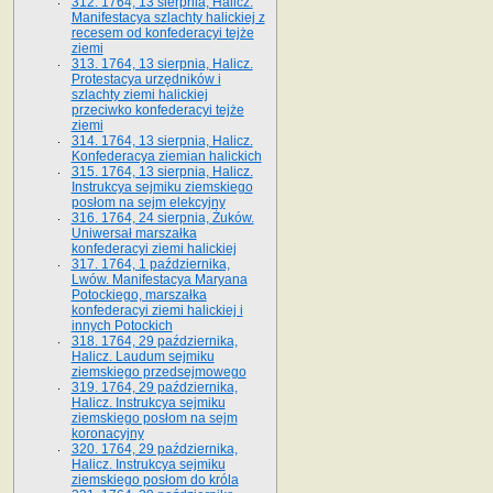
312. 1764, 13 sierpnia, Halicz.
Manifestacya szlachty halickiej z
recesem od konfederacyi tejże
ziemi
313. 1764, 13 sierpnia, Halicz.
Protestacya urzędników i
szlachty ziemi halickiej
przeciwko konfederacyi tejże
ziemi
314. 1764, 13 sierpnia, Halicz.
Konfederacya ziemian halickich
315. 1764, 13 sierpnia, Halicz.
Instrukcya sejmiku ziemskiego
posłom na sejm elekcyjny
316. 1764, 24 sierpnia, Żuków.
Uniwersał marszałka
konfederacyi ziemi halickiej
317. 1764, 1 października,
Lwów. Manifestacya Maryana
Potockiego, marszałka
konfederacyi ziemi halickiej i
innych Potockich
318. 1764, 29 października,
Halicz. Laudum sejmiku
ziemskiego przedsejmowego
319. 1764, 29 października,
Halicz. Instrukcya sejmiku
ziemskiego posłom na sejm
koronacyjny
320. 1764, 29 października,
Halicz. Instrukcya sejmiku
ziemskiego posłom do króla