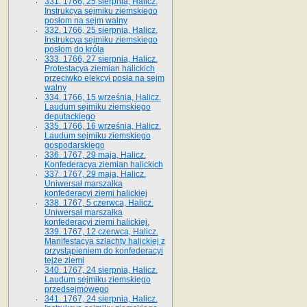
331. 1766, 25 sierpnia, Halicz.
Instrukcya sejmiku ziemskiego
posłom na sejm walny
332. 1766, 25 sierpnia, Halicz.
Instrukcya sejmiku ziemskiego
posłom do króla
333. 1766, 27 sierpnia, Halicz.
Protestacya ziemian halickich
przeciwko elekcyi posła na sejm
walny
334. 1766, 15 września, Halicz.
Laudum sejmiku ziemskiego
deputackiego
335. 1766, 16 września, Halicz.
Laudum sejmiku ziemskiego
gospodarskiego
336. 1767, 29 maja, Halicz.
Konfederacya ziemian halickich
337. 1767, 29 maja, Halicz.
Uniwersał marszałka
konfederacyi ziemi halickiej
338. 1767, 5 czerwca, Halicz.
Uniwersał marszałka
konfederacyi ziemi halickiej.
339. 1767, 12 czerwca, Halicz.
Manifestacya szlachty halickiej z
przystąpieniem do konfederacyi
tejże ziemi
340. 1767, 24 sierpnia, Halicz.
Laudum sejmiku ziemskiego
przedsejmowego
341. 1767, 24 sierpnia, Halicz.