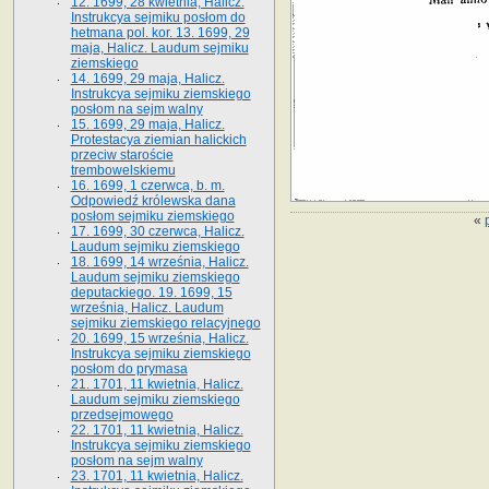
12. 1699, 28 kwietnia, Halicz.
Instrukcya sejmiku posłom do
hetmana pol. kor. 13. 1699, 29
maja, Halicz. Laudum sejmiku
ziemskiego
14. 1699, 29 maja, Halicz.
Instrukcya sejmiku ziemskiego
posłom na sejm walny
15. 1699, 29 maja, Halicz.
Protestacya ziemian halickich
przeciw staroście
trembowelskiemu
16. 1699, 1 czerwca, b. m.
Odpowiedź królewska dana
posłom sejmiku ziemskiego
«
17. 1699, 30 czerwca, Halicz.
Laudum sejmiku ziemskiego
18. 1699, 14 września, Halicz.
Laudum sejmiku ziemskiego
deputackiego. 19. 1699, 15
września, Halicz. Laudum
sejmiku ziemskiego relacyjnego
20. 1699, 15 września, Halicz.
Instrukcya sejmiku ziemskiego
posłom do prymasa
21. 1701, 11 kwietnia, Halicz.
Laudum sejmiku ziemskiego
przedsejmowego
22. 1701, 11 kwietnia, Halicz.
Instrukcya sejmiku ziemskiego
posłom na sejm walny
23. 1701, 11 kwietnia, Halicz.