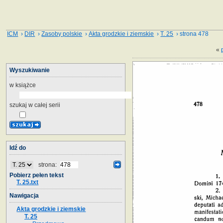
ICM
›
DIR
›
Zasoby polskie
›
Akta grodzkie i ziemskie
›
T. 25
› strona 478
«
Wyszukiwanie
w książce
szukaj w całej serii
Idź do
strona:
Pobierz pełen tekst
T. 25.txt
Nawigacja
Akta grodzkie i ziemskie
T. 25