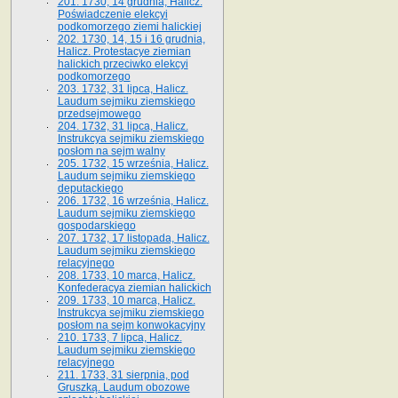
201. 1730, 14 grudnia, Halicz.
Poświadczenie elekcyi
podkomorzego ziemi halickiej
202. 1730, 14, 15 i 16 grudnia,
Halicz. Protestacye ziemian
halickich przeciwko elekcyi
podkomorzego
203. 1732, 31 lipca, Halicz.
Laudum sejmiku ziemskiego
przedsejmowego
204. 1732, 31 lipca, Halicz.
Instrukcya sejmiku ziemskiego
posłom na sejm walny
205. 1732, 15 września, Halicz.
Laudum sejmiku ziemskiego
deputackiego
206. 1732, 16 września, Halicz.
Laudum sejmiku ziemskiego
gospodarskiego
207. 1732, 17 listopada, Halicz.
Laudum sejmiku ziemskiego
relacyjnego
208. 1733, 10 marca, Halicz.
Konfederacya ziemian halickich­
209. 1733, 10 marca, Halicz.
Instrukcya sejmiku ziemskiego
posłom na sejm konwokacyjny
210. 1733, 7 lipca, Halicz.
Laudum sejmiku ziemskiego
relacyjnego
211. 1733, 31 sierpnia, pod
Gruszką. Laudum obozowe