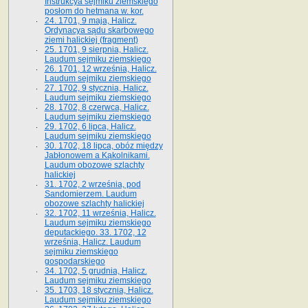
Instrukcya sejmiku ziemskiego
posłom do hetmana w. kor.
24. 1701, 9 maja, Halicz.
Ordynacya sądu skarbowego
ziemi halickiej (fragment)
25. 1701, 9 sierpnia, Halicz.
Laudum sejmiku ziemskiego
26. 1701, 12 września, Halicz.
Laudum sejmiku ziemskiego
27. 1702, 9 stycznia, Halicz.
Laudum sejmiku ziemskiego
28. 1702, 8 czerwca, Halicz.
Laudum sejmiku ziemskiego
29. 1702, 6 lipca, Halicz.
Laudum sejmiku ziemskiego
30. 1702, 18 lipca, obóz między
Jabłonowem a Kąkolnikami.
Laudum obozowe szlachty
halickiej
31. 1702, 2 września, pod
Sandomierzem. Laudum
obozowe szlachty halickiej
32. 1702, 11 września, Halicz.
Laudum sejmiku ziemskiego
deputackiego. 33. 1702, 12
września, Halicz. Laudum
sejmiku ziemskiego
gospodarskiego
34. 1702, 5 grudnia, Halicz.
Laudum sejmiku ziemskiego
35. 1703, 18 stycznia, Halicz.
Laudum sejmiku ziemskiego