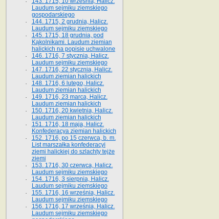
143. 1715, 10 września, Halicz.
Laudum sejmiku ziemskiego
gospodarskiego
144. 1715, 2 grudnia, Halicz.
Laudum sejmiku ziemskiego
145. 1715, 18 grudnia, pod
Kąkolnikami. Laudum ziemian
halickich na popisie uchwalone
146. 1716, 7 stycznia, Halicz.
Laudum sejmiku ziemskiego
147. 1716, 22 stycznia, Halicz.
Laudum ziemian halickich
148. 1716, 6 lutego, Halicz.
Laudum ziemian halickich
149. 1716, 23 marca, Halicz.
Laudum ziemian halickich
150. 1716, 20 kwietnia, Halicz.
Laudum ziemian halickich
151. 1716, 18 maja, Halicz.
Konfederacya ziemian halickich
152. 1716, po 15 czerwca, b. m.
List marszałka konfederacyi
ziemi halickiej do szlachty tejże
ziemi
153. 1716, 30 czerwca, Halicz.
Laudum sejmiku ziemskiego
154. 1716, 3 sierpnia, Halicz.
Laudum sejmiku ziemskiego
155. 1716, 16 września, Halicz.
Laudum sejmiku ziemskiego
156. 1716, 17 września, Halicz.
Laudum sejmiku ziemskiego