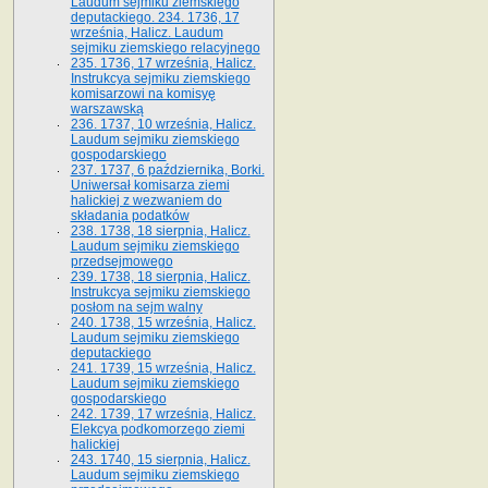
Laudum sejmiku ziemskiego
deputackiego. 234. 1736, 17
września, Halicz. Laudum
sejmiku ziemskiego relacyjnego
235. 1736, 17 września, Halicz.
Instrukcya sejmiku ziemskiego
komisarzowi na komisyę
warszawską
236. 1737, 10 września, Halicz.
Laudum sejmiku ziemskiego
gospodarskiego
237. 1737, 6 października, Borki.
Uniwersał komisarza ziemi
halickiej z wezwaniem do
składania podatków
238. 1738, 18 sierpnia, Halicz.
Laudum sejmiku ziemskiego
przedsejmowego
239. 1738, 18 sierpnia, Halicz.
Instrukcya sejmiku ziemskiego
posłom na sejm walny
240. 1738, 15 września, Halicz.
Laudum sejmiku ziemskiego
deputackiego
241. 1739, 15 września, Halicz.
Laudum sejmiku ziemskiego
gospodarskiego
242. 1739, 17 września, Halicz.
Elekcya podkomorzego ziemi
halickiej
243. 1740, 15 sierpnia, Halicz.
Laudum sejmiku ziemskiego