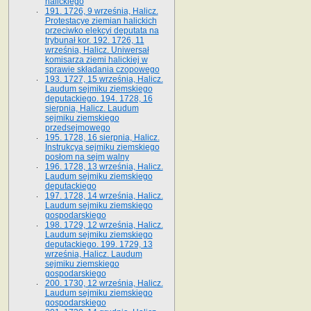
halickiego
191. 1726, 9 września, Halicz.
Protestacye ziemian halickich
przeciwko elekcyi deputata na
trybunał kor. 192. 1726, 11
września, Halicz. Uniwersał
komisarza ziemi halickiej w
sprawie składania czopowego
193. 1727, 15 września, Halicz.
Laudum sejmiku ziemskiego
deputackiego. 194. 1728, 16
sierpnia, Halicz. Laudum
sejmiku ziemskiego
przedsejmowego
195. 1728, 16 sierpnia, Halicz.
Instrukcya sejmiku ziemskiego
posłom na sejm walny
196. 1728, 13 września, Halicz.
Laudum sejmiku ziemskiego
deputackiego
197. 1728, 14 września, Halicz.
Laudum sejmiku ziemskiego
gospodarskiego
198. 1729, 12 września, Halicz.
Laudum sejmiku ziemskiego
deputackiego. 199. 1729, 13
września, Halicz. Laudum
sejmiku ziemskiego
gospodarskiego
200. 1730, 12 września, Halicz.
Laudum sejmiku ziemskiego
gospodarskiego