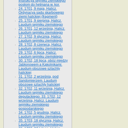
Instrukcya sejmiku ziemskiego
posłom do hetmana w. kor.
24. 1701, 9 maja, Halicz.
Ordynacya sądu skarbowego
ziemi halickiej (fragment)
25. 1701, 9 sierpnia, Halicz.
Laudum sejmiku ziemskiego
26. 1701, 12 września, Halicz.
Laudum sejmiku ziemskiego
27. 1702, 9 stycznia, Halicz.
Laudum sejmiku ziemskiego
28. 1702, 8 czerwca, Halicz.
Laudum sejmiku ziemskiego
29. 1702, 6 lipca, Halicz.
Laudum sejmiku ziemskiego
30. 1702, 18 lipca, obóz między
Jabłonowem a Kąkolnikami.
Laudum obozowe szlachty
halickiej
31. 1702, 2 września, pod
Sandomierzem. Laudum
obozowe szlachty halickiej
32. 1702, 11 września, Halicz.
Laudum sejmiku ziemskiego
deputackiego. 33. 1702, 12
września, Halicz. Laudum
sejmiku ziemskiego
gospodarskiego
34. 1702, 5 grudnia, Halicz.
Laudum sejmiku ziemskiego
35. 1703, 18 stycznia, Halicz.
Laudum sejmiku ziemskiego