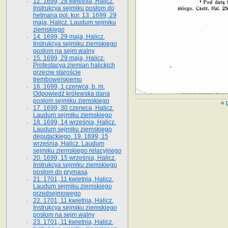
12. 1699, 28 kwietnia, Halicz.
Instrukcya sejmiku posłom do
hetmana pol. kor. 13. 1699, 29
maja, Halicz. Laudum sejmiku
ziemskiego
14. 1699, 29 maja, Halicz.
Instrukcya sejmiku ziemskiego
posłom na sejm walny
15. 1699, 29 maja, Halicz.
Protestacya ziemian halickich
przeciw staroście
trembowelskiemu
16. 1699, 1 czerwca, b. m.
Odpowiedź królewska dana
posłom sejmiku ziemskiego
«
17. 1699, 30 czerwca, Halicz.
Laudum sejmiku ziemskiego
18. 1699, 14 września, Halicz.
Laudum sejmiku ziemskiego
deputackiego. 19. 1699, 15
września, Halicz. Laudum
sejmiku ziemskiego relacyjnego
20. 1699, 15 września, Halicz.
Instrukcya sejmiku ziemskiego
posłom do prymasa
21. 1701, 11 kwietnia, Halicz.
Laudum sejmiku ziemskiego
przedsejmowego
22. 1701, 11 kwietnia, Halicz.
Instrukcya sejmiku ziemskiego
posłom na sejm walny
23. 1701, 11 kwietnia, Halicz.