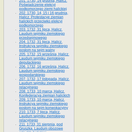
201. 1730, 14 grudnia, Halicz.
Poświadczenie elekcyi
podkomorzego ziemi halickiej
202. 1730, 14, 15 i 16 grudnia,
Halicz. Protestacye ziemian
halickich przeciwko elekcyi
podkomorzego
203. 1732, 31 lipca, Halicz.
Laudum sejmiku ziemskiego
przedsejmowego
204. 1732, 31 lipca, Halicz.
Instrukcya sejmiku ziemskiego
posłom na sejm walny
205. 1732, 15 września, Halicz.
Laudum sejmiku ziemskiego
deputackiego
206. 1732, 16 września, Halicz.
Laudum sejmiku ziemskiego
gospodarskiego
207. 1732, 17 listopada, Halicz.
Laudum sejmiku ziemskiego
relacyjnego
208. 1733, 10 marca, Halicz.
Konfederacya ziemian halickich­
209. 1733, 10 marca, Halicz.
Instrukcya sejmiku ziemskiego
posłom na sejm konwokacyjny
210. 1733, 7 lipca, Halicz.
Laudum sejmiku ziemskiego
relacyjnego
211. 1733, 31 sierpnia, pod
Gruszką. Laudum obozowe