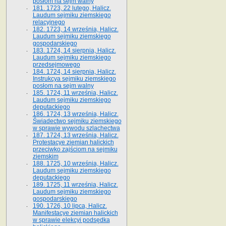
posłom na sejm walny
181. 1723, 22 lutego, Halicz.
Laudum sejmiku ziemskiego
relacyjnego
182. 1723, 14 września, Halicz.
Laudum sejmiku ziemskiego
gospodarskiego
183. 1724, 14 sierpnia, Halicz.
Laudum sejmiku ziemskiego
przedsejmowego
184. 1724, 14 sierpnia, Halicz.
Instrukcya sejmiku ziemskiego
posłom na sejm walny
185. 1724, 11 września, Halicz.
Laudum sejmiku ziemskiego
deputackiego
186. 1724, 13 września, Halicz.
Świadectwo sejmiku ziemskiego
w sprawie wywodu szlachectwa
187. 1724, 13 września, Halicz.
Protestacye ziemian halickich
przeciwko zajściom na sejmiku
ziemskim
188. 1725, 10 września, Halicz.
Laudum sejmiku ziemskiego
deputackiego
189. 1725, 11 września, Halicz.
Laudum sejmiku ziemskiego
gospodarskiego
190. 1726, 10 lipca, Halicz.
Manifestacye ziemian halickich
w sprawie elekcyi podsędka