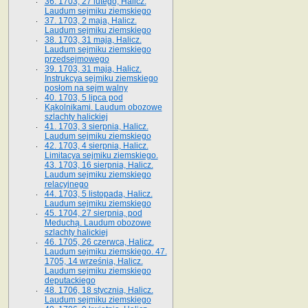
36. 1703, 27 lutego, Halicz.
Laudum sejmiku ziemskiego
37. 1703, 2 maja, Halicz.
Laudum sejmiku ziemskiego
38. 1703, 31 maja, Halicz.
Laudum sejmiku ziemskiego
przedsejmowego
39. 1703, 31 maja, Halicz.
Instrukcya sejmiku ziemskiego
posłom na sejm walny
40. 1703, 5 lipca pod
Kąkolnikami. Laudum obozowe
szlachty halickiej
41­. 1703, 3 sierpnia, Halicz.
Laudum sejmiku ziemskiego
42. 1703, 4 sierpnia, Halicz.
Limitacya sejmiku ziemskiego.
43. 1703, 16 sierpnia, Halicz.
Laudum sejmiku ziemskiego
relacyjnego
44. 1703, 5 listopada, Halicz.
Laudum sejmiku ziemskiego
45. 1704, 27 sierpnia, pod
Meduchą. Laudum obozowe
szlachty halickiej
46. 1705, 26 czerwca, Halicz.
Laudum sejmiku ziemskiego. 47.
1705, 14 września, Halicz.
Laudum sejmiku ziemskiego
deputackiego
48. 1706, 18 stycznia, Halicz.
Laudum sejmiku ziemskiego