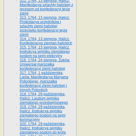
312. 1764, 13 sierpnia, Halicz.
Manifestacya szlachty halickiej z
recesem od konfederacyi tejże
ziemi
313. 1764, 13 sierpnia, Halicz.
Protestacya urzędników i
szlachty ziemi halickiej
przeciwko konfederacyi tejże
ziemi
314. 1764, 13 sierpnia, Halicz.
Konfederacya ziemian halickich
315. 1764, 13 sierpnia, Halicz.
Instrukcya sejmiku ziemskiego
posłom na sejm elekcyjny
316. 1764, 24 sierpnia, Żuków.
Uniwersał marszałka
konfederacyi ziemi halickiej
317. 1764, 1 października,
Lwów. Manifestacya Maryana
Potockiego, marszałka
konfederacyi ziemi halickiej i
innych Potockich
318. 1764, 29 października,
Halicz. Laudum sejmiku
ziemskiego przedsejmowego
319. 1764, 29 października,
Halicz. Instrukcya sejmiku
ziemskiego posłom na sejm
koronacyjny
320. 1764, 29 października,
Halicz. Instrukcya sejmiku
ziemskiego posłom do króla