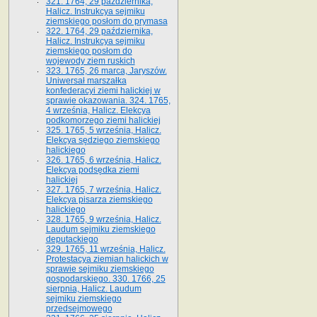
321. 1764, 29 października,
Halicz. Instrukcya sejmiku
ziemskiego posłom do prymasa
322. 1764, 29 października,
Halicz. Instrukcya sejmiku
ziemskiego posłom do
wojewody ziem ruskich
323. 1765, 26 marca, Jaryszów.
Uniwersał marszałka
konfederacyi ziemi halickiej w
sprawie okazowania. 324. 1765,
4 września, Halicz. Elekcya
podkomorzego ziemi halickiej
325. 1765, 5 września, Halicz.
Elekcya sędziego ziemskiego
halickiego
326. 1765, 6 września, Halicz.
Elekcya podsędka ziemi
halickiej
327. 1765, 7 września, Halicz.
Elekcya pisarza ziemskiego
halickiego
328. 1765, 9 września, Halicz.
Laudum sejmiku ziemskiego
deputackiego
329. 1765, 11 września, Halicz.
Protestacya ziemian halickich w
sprawie sejmiku ziemskiego
gospodarskiego. 330. 1766, 25
sierpnia, Halicz. Laudum
sejmiku ziemskiego
przedsejmowego