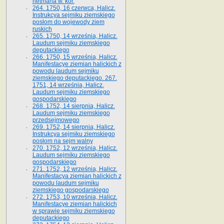
hetmana w. kor.
264. 1750, 16 czerwca, Halicz.
Instrukcya sejmiku ziemskiego
posłom do wojewody ziem
ruskich
265. 1750, 14 września, Halicz.
Laudum sejmiku ziemskiego
deputackiego
266. 1750, 15 września, Halicz.
Manifestacye ziemian halickich z
powodu laudum sejmiku
ziemskiego deputackiego. 267.
1751, 14 września, Halicz.
Laudum sejmiku ziemskiego
gospodarskiego
268. 1752, 14 sierpnia, Halicz.
Laudum sejmiku ziemskiego
przedsejmowego
269. 1752, 14 sierpnia, Halicz.
Instrukcya sejmiku ziemskiego
posłom na sejm walny
270. 1752, 12 września, Halicz.
Laudum sejmiku ziemskiego
gospodarskiego
271. 1752, 12 września, Halicz.
Manifestacya ziemian halickich z
powodu laudum sejmiku
ziemskiego gospodarskiego
272. 1753, 10 września, Halicz.
Manifestacye ziemian halickich
w sprawie sejmiku ziemskiego
deputackiego