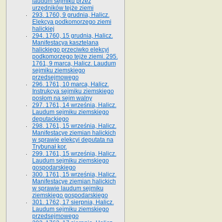
laudum sejmiku przez
urzędników tejże ziemi
293. 1760, 9 grudnia, Halicz.
Elekcya podkomorzego ziemi
halickiej
294. 1760, 15 grudnia, Halicz.
Manifestacya kasztelana
halickiego przeciwko elekcyi
podkomorzego tejże ziemi. 295.
1761, 9 marca, Halicz. Laudum
sejmiku ziemskiego
przedsejmowego
296. 1761, 10 marca, Halicz.
Instrukcya sejmiku ziemskiego
posłom na sejm walny
297. 1761, 14 września, Halicz.
Laudum sejmiku ziemskiego
deputackiego
298. 1761, 15 września, Halicz.
Manifestacye ziemian halickich
w sprawie elekcyi deputata na
Trybunał kor.
299. 1761, 15 września, Halicz.
Laudum sejmiku ziemskiego
gospodarskiego
300. 1761, 15 września, Halicz.
Manifestacye ziemian halickich
w sprawie laudum sejmiku
ziemskiego gospodarskiego
301. 1762, 17 sierpnia, Halicz.
Laudum sejmiku ziemskiego
przedsejmowego