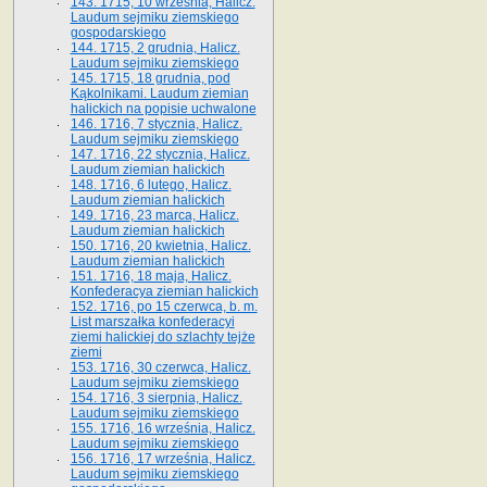
143. 1715, 10 września, Halicz.
Laudum sejmiku ziemskiego
gospodarskiego
144. 1715, 2 grudnia, Halicz.
Laudum sejmiku ziemskiego
145. 1715, 18 grudnia, pod
Kąkolnikami. Laudum ziemian
halickich na popisie uchwalone
146. 1716, 7 stycznia, Halicz.
Laudum sejmiku ziemskiego
147. 1716, 22 stycznia, Halicz.
Laudum ziemian halickich
148. 1716, 6 lutego, Halicz.
Laudum ziemian halickich
149. 1716, 23 marca, Halicz.
Laudum ziemian halickich
150. 1716, 20 kwietnia, Halicz.
Laudum ziemian halickich
151. 1716, 18 maja, Halicz.
Konfederacya ziemian halickich
152. 1716, po 15 czerwca, b. m.
List marszałka konfederacyi
ziemi halickiej do szlachty tejże
ziemi
153. 1716, 30 czerwca, Halicz.
Laudum sejmiku ziemskiego
154. 1716, 3 sierpnia, Halicz.
Laudum sejmiku ziemskiego
155. 1716, 16 września, Halicz.
Laudum sejmiku ziemskiego
156. 1716, 17 września, Halicz.
Laudum sejmiku ziemskiego