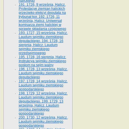
halickiego
191. 1726, 9 września, Halicz.
Protestacye ziemian halickich
przeciwko elekcyi deputata na
trybunał kor. 192. 1726, 11
września, Halicz. Uniwersał
komisarza ziemi halickiej w
sprawie składania czopowego
193. 1727, 15 września, Halicz.
Laudum sejmiku ziemskiego
deputackiego. 194. 1728, 16
sierpnia, Halicz. Laudum
sejmiku ziemskiego
przedsejmowego
195. 1728, 16 sierpnia, Halicz.
Instrukcya sejmiku ziemskiego
posłom na sejm walny
196. 1728, 13 września, Halicz.
Laudum sejmiku ziemskiego
deputackiego
197. 1728, 14 września, Halicz.
Laudum sejmiku ziemskiego
gospodarskiego
198. 1729, 12 września, Halicz.
Laudum sejmiku ziemskiego
deputackiego. 199. 1729, 13
września, Halicz. Laudum
sejmiku ziemskiego
gospodarskiego
200. 1730, 12 września, Halicz.
Laudum sejmiku ziemskiego
gospodarskiego