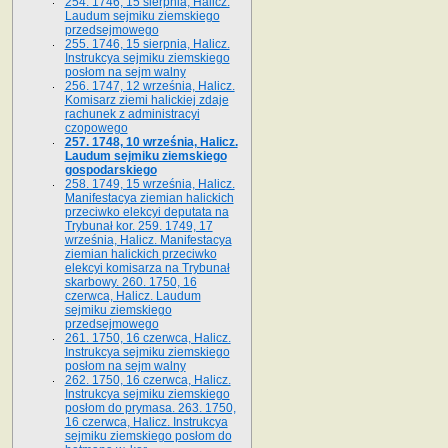
254. 1746, 15 sierpnia, Halicz.
Laudum sejmiku ziemskiego
przedsejmowego
255. 1746, 15 sierpnia, Halicz.
Instrukcya sejmiku ziemskiego
posłom na sejm walny
256. 1747, 12 września, Halicz.
Komisarz ziemi halickiej zdaje
rachunek z administracyi
czopowego
257. 1748, 10 września, Halicz.
Laudum sejmiku ziemskiego
gospodarskiego
258. 1749, 15 września, Halicz.
Manifestacya ziemian halickich
przeciwko elekcyi deputata na
Trybunał kor. 259. 1749, 17
września, Halicz. Manifestacya
ziemian halickich przeciwko
elekcyi komisarza na Trybunał
skarbowy. 260. 1750, 16
czerwca, Halicz. Laudum
sejmiku ziemskiego
przedsejmowego
261. 1750, 16 czerwca, Halicz.
Instrukcya sejmiku ziemskiego
posłom na sejm walny
262. 1750, 16 czerwca, Halicz.
Instrukcya sejmiku ziemskiego
posłom do prymasa. 263. 1750,
16 czerwca, Halicz. Instrukcya
sejmiku ziemskiego posłom do