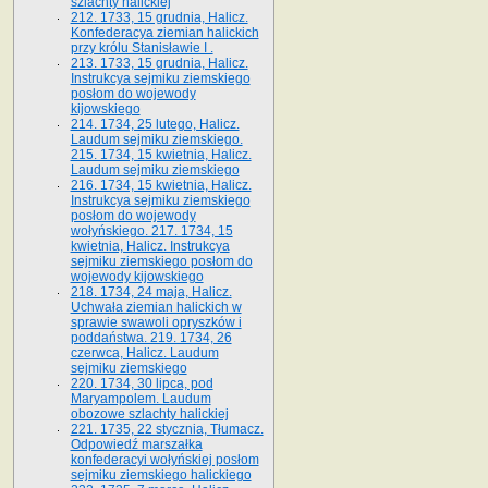
szlachty halickiej
212. 1733, 15 grudnia, Halicz.
Konfederacya ziemian halickich
przy królu Stanisławie I .
213. 1733, 15 grudnia, Halicz.
Instrukcya sejmiku ziemskiego
posłom do wojewody
kijowskiego
214. 1734, 25 lutego, Halicz.
Laudum sejmiku ziemskiego.
215. 1734, 15 kwietnia, Halicz.
Laudum sejmiku ziemskiego
216. 1734, 15 kwietnia, Halicz.
Instrukcya sejmiku ziemskiego
posłom do wojewody
wołyńskiego. 217. 1734, 15
kwietnia, Halicz. Instrukcya
sejmiku ziemskiego posłom do
wojewody kijowskiego
218. 1734, 24 maja, Halicz.
Uchwała ziemian halickich w
sprawie swawoli opryszków i
poddaństwa. 219. 1734, 26
czerwca, Halicz. Laudum
sejmiku ziemskiego
220. 1734, 30 lipca, pod
Maryampolem. Laudum
obozowe szlachty halickiej
221. 1735, 22 stycznia, Tłumacz.
Odpowiedź marszałka
konfederacyi wołyńskiej posłom
sejmiku ziemskiego halickiego