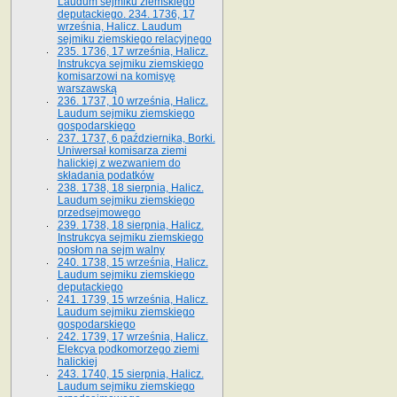
Laudum sejmiku ziemskiego
deputackiego. 234. 1736, 17
września, Halicz. Laudum
sejmiku ziemskiego relacyjnego
235. 1736, 17 września, Halicz.
Instrukcya sejmiku ziemskiego
komisarzowi na komisyę
warszawską
236. 1737, 10 września, Halicz.
Laudum sejmiku ziemskiego
gospodarskiego
237. 1737, 6 października, Borki.
Uniwersał komisarza ziemi
halickiej z wezwaniem do
składania podatków
238. 1738, 18 sierpnia, Halicz.
Laudum sejmiku ziemskiego
przedsejmowego
239. 1738, 18 sierpnia, Halicz.
Instrukcya sejmiku ziemskiego
posłom na sejm walny
240. 1738, 15 września, Halicz.
Laudum sejmiku ziemskiego
deputackiego
241. 1739, 15 września, Halicz.
Laudum sejmiku ziemskiego
gospodarskiego
242. 1739, 17 września, Halicz.
Elekcya podkomorzego ziemi
halickiej
243. 1740, 15 sierpnia, Halicz.
Laudum sejmiku ziemskiego