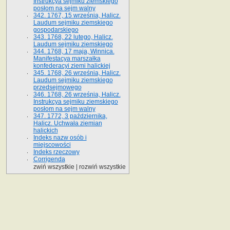
Instrukcya sejmiku ziemskiego
posłom na sejm walny
342. 1767, 15 września, Halicz.
Laudum sejmiku ziemskiego
gospodarskiego
343. 1768, 22 lutego, Halicz.
Laudum sejmiku ziemskiego
344. 1768, 17 maja, Winnica.
Manifestacya marszałka
konfederacyi ziemi halickiej
345. 1768, 26 września, Halicz.
Laudum sejmiku ziemskiego
przedsejmowego
346. 1768, 26 września, Halicz.
Instrukcya sejmiku ziemskiego
posłom na sejm walny
347. 1772, 3 października,
Halicz. Uchwała ziemian
halickich
Indeks nazw osób i
miejscowości
Indeks rzeczowy
Corrigenda
zwiń wszystkie
|
rozwiń wszystkie