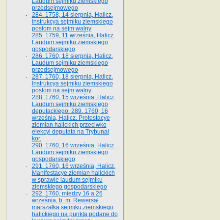
Laudum sejmiku ziemskiego
przedsejmowego
284. 1758, 14 sierpnia, Halicz.
Instrukcya sejmiku ziemskiego
posłom na sejm walny
285. 1759, 11 września, Halicz.
Laudum sejmiku ziemskiego
gospodarskiego
286. 1760, 18 sierpnia, Halicz.
Laudum sejmiku ziemskiego
przedsejmowego
287. 1760, 18 sierpnia, Halicz.
Instrukcya sejmiku ziemskiego
posłom na sejm walny
288. 1760, 15 września, Halicz.
Laudum sejmiku ziemskiego
deputackiego. 289. 1760, 16
września, Halicz. Protestacye
ziemian halickich przeciwko
elekcyi deputata na Trybunał
kor.
290. 1760, 16 września, Halicz.
Laudum sejmiku ziemskiego
gospodarskiego
291. 1760, 16 września, Halicz.
Manifestacye ziemian halickich
w sprawie laudum sejmiku
ziemskiego gospodarskiego
292. 1760, między 16 a 26
września, b. m. Rewersał
marszałka sejmiku ziemskiego
halickiego na punkta podane do