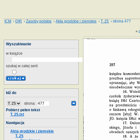
ICM
›
DIR
›
Zasoby polskie
›
Akta grodzkie i ziemskie
›
T. 25
› strona 477
«
Wyszukiwanie
w książce
szukaj w całej serii
Idź do
strona:
Pobierz pełen tekst
T. 25.txt
Nawigacja
Akta grodzkie i ziemskie
T. 25