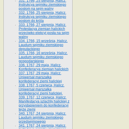
331. 1766, 25 sierpnia, Halicz.
Instrukcya sejmiku ziemskiego
posłom na sejm walny
332. 1766, 25 sierpnia, Halicz.
Instrukcya sejmiku ziemskiego
posłom do króla
333. 1766, 27 sierpnia, Halicz.
Protestacya ziemian halickich
przeciwko elekcyi posła na sejm
walny
334. 1766, 15 września, Halicz.
Laudum sejmiku ziemskiego
deputackiego
335. 1766, 16 września, Halicz.
Laudum sejmiku ziemskiego
gospodarskiego
336. 1767, 29 maja, Halicz.
Konfederacya ziemian halickich
337. 1767, 29 maja, Halicz.
Uniwersał marszałka
konfederacyi ziemi halickiej
338. 1767, 5 czerwca, Halicz.
Uniwersał marszałka
konfederacyi ziemi halickiej.
339. 1767, 12 czerwca, Halicz.
Manifestacya szlachty halickiej z
przystąpieniem do konfederacyi
tejże ziemi
340. 1767, 24 sierpnia, Halicz.
Laudum sejmiku ziemskiego
przedsejmowego
341. 1767, 24 sierpnia, Halicz.