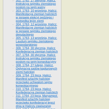
302. 1762, 17 sierpnia, Halicz.
Instrukcya sejmiku ziemskiego
posłom na sejm walny
303. 1763, 10 września, Halicz.
Manifestacya ziemian halickich
w sprawie elekcyi sędziego i
podsędka tejże ziemi
304. 1763, 12 września, Halicz.
Manifestacye ziemian halickich
w sprawie sejmiku ziemskiego
deputackiego
305. 1763, 13 września, Halicz.
Laudum sejmiku ziemskiego
gospodarskiego
306. 1764, 30 stycznia, Halicz.
Konfederacya ziemian halickich
307. 1764, 30 stycznia, Halicz.
Instrukcya sejmiku ziemskiego
posłom na sejm konwokacyjny
308. 1764, 27 lutego, Halicz.
Ordynacya sądów kapturowych
ziemi halickiej
309. 1764, 23 lipca, Halicz.
Manifest szlachty halickiej
przeciwko uchwałom sejmu
konwokacyjnego
310. 1764, 23 lipca, Halicz.
Konfederacya ziemian halickich
311. 1764, 23 lipca, Maryampol.
Manifest szlachty halickiej
przeciwko konfederacyi tegoż
dnia w Haliczu zawiązanej