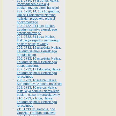
201. 1730, 14 grudnia, Halicz.
Poświadczenie elekcyi
podkomorzego ziemi halickiej
202. 1730, 14, 15 i 16 grudnia,
Halicz. Protestacye ziemian
halickich przeciwko elekcyi
podkomorzego
203. 1732, 31 lipca, Halicz.
Laudum sejmiku ziemskiego
przedsejmowego
204. 1732, 31 lipca, Halicz.
Instrukcya sejmiku ziemskiego
posłom na sejm walny
205. 1732, 15 września, Halicz.
Laudum sejmiku ziemskiego
deputackiego
206. 1732, 16 września, Halicz.
Laudum sejmiku ziemskiego
gospodarskiego
207. 1732, 17 listopada, Halicz.
Laudum sejmiku ziemskiego
relacyjnego
208. 1733, 10 marca, Halicz.
Konfederacya ziemian halickich­
209. 1733, 10 marca, Halicz.
Instrukcya sejmiku ziemskiego
posłom na sejm konwokacyjny
210. 1733, 7 lipca, Halicz.
Laudum sejmiku ziemskiego
relacyjnego
211. 1733, 31 sierpnia, pod
Gruszką. Laudum obozowe