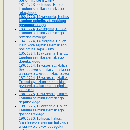
posłom na sejm walny
181. 1723, 22 lutego, Halicz.
Laudum sejmiku ziemskiego
relacyjnego
182. 1723, 14 września, Halicz.
Laudum sejmiku ziemskiego
gospodarskiego
183. 1724, 14 sierpnia, Halicz.
Laudum sejmiku ziemskiego
przedsejmowego
184. 1724, 14 sierpnia, Halicz.
Instrukcya sejmiku ziemskiego
posłom na sejm walny
185. 1724, 11 września, Halicz.
Laudum sejmiku ziemskiego
deputackiego
186. 1724, 13 września, Halicz.
Świadectwo sejmiku ziemskiego
w sprawie wywodu szlachectwa
187. 1724, 13 września, Halicz.
Protestacye ziemian halickich
przeciwko zajściom na sejmiku
ziemskim
188. 1725, 10 września, Halicz.
Laudum sejmiku ziemskiego
deputackiego
189. 1725, 11 września, Halicz.
Laudum sejmiku ziemskiego
gospodarskiego
190. 1726, 10 lipca, Halicz.
Manifestacye ziemian halickich
w sprawie elekcyi podsędka