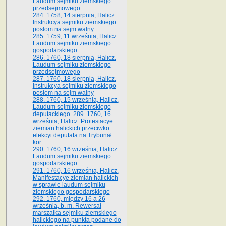
Laudum sejmiku ziemskiego
przedsejmowego
284. 1758, 14 sierpnia, Halicz.
Instrukcya sejmiku ziemskiego
posłom na sejm walny
285. 1759, 11 września, Halicz.
Laudum sejmiku ziemskiego
gospodarskiego
286. 1760, 18 sierpnia, Halicz.
Laudum sejmiku ziemskiego
przedsejmowego
287. 1760, 18 sierpnia, Halicz.
Instrukcya sejmiku ziemskiego
posłom na sejm walny
288. 1760, 15 września, Halicz.
Laudum sejmiku ziemskiego
deputackiego. 289. 1760, 16
września, Halicz. Protestacye
ziemian halickich przeciwko
elekcyi deputata na Trybunał
kor.
290. 1760, 16 września, Halicz.
Laudum sejmiku ziemskiego
gospodarskiego
291. 1760, 16 września, Halicz.
Manifestacye ziemian halickich
w sprawie laudum sejmiku
ziemskiego gospodarskiego
292. 1760, między 16 a 26
września, b. m. Rewersał
marszałka sejmiku ziemskiego
halickiego na punkta podane do