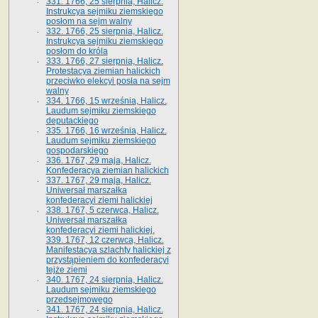
331. 1766, 25 sierpnia, Halicz.
Instrukcya sejmiku ziemskiego
posłom na sejm walny
332. 1766, 25 sierpnia, Halicz.
Instrukcya sejmiku ziemskiego
posłom do króla
333. 1766, 27 sierpnia, Halicz.
Protestacya ziemian halickich
przeciwko elekcyi posła na sejm
walny
334. 1766, 15 września, Halicz.
Laudum sejmiku ziemskiego
deputackiego
335. 1766, 16 września, Halicz.
Laudum sejmiku ziemskiego
gospodarskiego
336. 1767, 29 maja, Halicz.
Konfederacya ziemian halickich
337. 1767, 29 maja, Halicz.
Uniwersał marszałka
konfederacyi ziemi halickiej
338. 1767, 5 czerwca, Halicz.
Uniwersał marszałka
konfederacyi ziemi halickiej.
339. 1767, 12 czerwca, Halicz.
Manifestacya szlachty halickiej z
przystąpieniem do konfederacyi
tejże ziemi
340. 1767, 24 sierpnia, Halicz.
Laudum sejmiku ziemskiego
przedsejmowego
341. 1767, 24 sierpnia, Halicz.