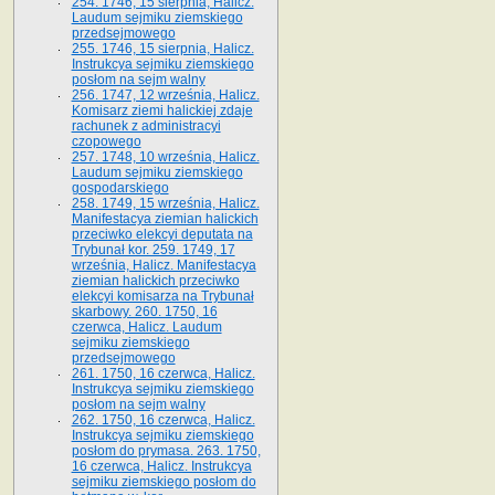
254. 1746, 15 sierpnia, Halicz.
Laudum sejmiku ziemskiego
przedsejmowego
255. 1746, 15 sierpnia, Halicz.
Instrukcya sejmiku ziemskiego
posłom na sejm walny
256. 1747, 12 września, Halicz.
Komisarz ziemi halickiej zdaje
rachunek z administracyi
czopowego
257. 1748, 10 września, Halicz.
Laudum sejmiku ziemskiego
gospodarskiego
258. 1749, 15 września, Halicz.
Manifestacya ziemian halickich
przeciwko elekcyi deputata na
Trybunał kor. 259. 1749, 17
września, Halicz. Manifestacya
ziemian halickich przeciwko
elekcyi komisarza na Trybunał
skarbowy. 260. 1750, 16
czerwca, Halicz. Laudum
sejmiku ziemskiego
przedsejmowego
261. 1750, 16 czerwca, Halicz.
Instrukcya sejmiku ziemskiego
posłom na sejm walny
262. 1750, 16 czerwca, Halicz.
Instrukcya sejmiku ziemskiego
posłom do prymasa. 263. 1750,
16 czerwca, Halicz. Instrukcya
sejmiku ziemskiego posłom do