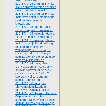
szlachty halickiej
212. 1733, 15 grudnia, Halicz.
Konfederacya ziemian halickich
przy królu Stanisławie I .
213. 1733, 15 grudnia, Halicz.
Instrukcya sejmiku ziemskiego
posłom do wojewody
kijowskiego
214. 1734, 25 lutego, Halicz.
Laudum sejmiku ziemskiego.
215. 1734, 15 kwietnia, Halicz.
Laudum sejmiku ziemskiego
216. 1734, 15 kwietnia, Halicz.
Instrukcya sejmiku ziemskiego
posłom do wojewody
wołyńskiego. 217. 1734, 15
kwietnia, Halicz. Instrukcya
sejmiku ziemskiego posłom do
wojewody kijowskiego
218. 1734, 24 maja, Halicz.
Uchwała ziemian halickich w
sprawie swawoli opryszków i
poddaństwa. 219. 1734, 26
czerwca, Halicz. Laudum
sejmiku ziemskiego
220. 1734, 30 lipca, pod
Maryampolem. Laudum
obozowe szlachty halickiej
221. 1735, 22 stycznia, Tłumacz.
Odpowiedź marszałka
konfederacyi wołyńskiej posłom
sejmiku ziemskiego halickiego