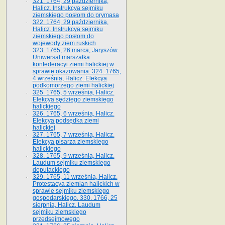
321. 1764, 29 października,
Halicz. Instrukcya sejmiku
ziemskiego posłom do prymasa
322. 1764, 29 października,
Halicz. Instrukcya sejmiku
ziemskiego posłom do
wojewody ziem ruskich
323. 1765, 26 marca, Jaryszów.
Uniwersał marszałka
konfederacyi ziemi halickiej w
sprawie okazowania. 324. 1765,
4 września, Halicz. Elekcya
podkomorzego ziemi halickiej
325. 1765, 5 września, Halicz.
Elekcya sędziego ziemskiego
halickiego
326. 1765, 6 września, Halicz.
Elekcya podsędka ziemi
halickiej
327. 1765, 7 września, Halicz.
Elekcya pisarza ziemskiego
halickiego
328. 1765, 9 września, Halicz.
Laudum sejmiku ziemskiego
deputackiego
329. 1765, 11 września, Halicz.
Protestacya ziemian halickich w
sprawie sejmiku ziemskiego
gospodarskiego. 330. 1766, 25
sierpnia, Halicz. Laudum
sejmiku ziemskiego
przedsejmowego