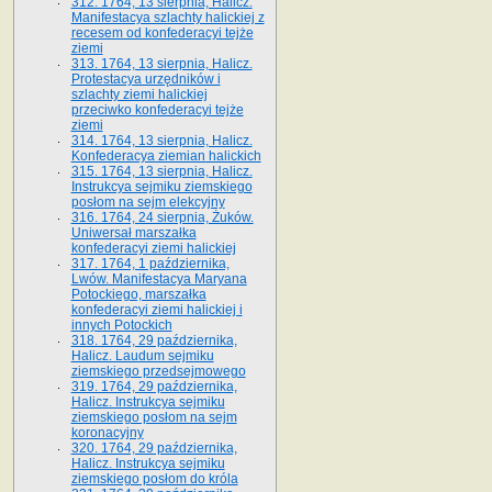
312. 1764, 13 sierpnia, Halicz.
Manifestacya szlachty halickiej z
recesem od konfederacyi tejże
ziemi
313. 1764, 13 sierpnia, Halicz.
Protestacya urzędników i
szlachty ziemi halickiej
przeciwko konfederacyi tejże
ziemi
314. 1764, 13 sierpnia, Halicz.
Konfederacya ziemian halickich
315. 1764, 13 sierpnia, Halicz.
Instrukcya sejmiku ziemskiego
posłom na sejm elekcyjny
316. 1764, 24 sierpnia, Żuków.
Uniwersał marszałka
konfederacyi ziemi halickiej
317. 1764, 1 października,
Lwów. Manifestacya Maryana
Potockiego, marszałka
konfederacyi ziemi halickiej i
innych Potockich
318. 1764, 29 października,
Halicz. Laudum sejmiku
ziemskiego przedsejmowego
319. 1764, 29 października,
Halicz. Instrukcya sejmiku
ziemskiego posłom na sejm
koronacyjny
320. 1764, 29 października,
Halicz. Instrukcya sejmiku
ziemskiego posłom do króla