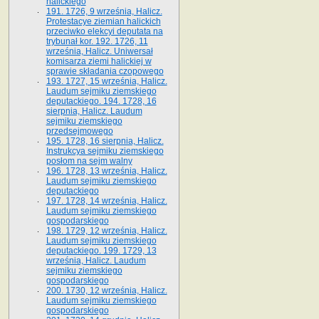
halickiego
191. 1726, 9 września, Halicz.
Protestacye ziemian halickich
przeciwko elekcyi deputata na
trybunał kor. 192. 1726, 11
września, Halicz. Uniwersał
komisarza ziemi halickiej w
sprawie składania czopowego
193. 1727, 15 września, Halicz.
Laudum sejmiku ziemskiego
deputackiego. 194. 1728, 16
sierpnia, Halicz. Laudum
sejmiku ziemskiego
przedsejmowego
195. 1728, 16 sierpnia, Halicz.
Instrukcya sejmiku ziemskiego
posłom na sejm walny
196. 1728, 13 września, Halicz.
Laudum sejmiku ziemskiego
deputackiego
197. 1728, 14 września, Halicz.
Laudum sejmiku ziemskiego
gospodarskiego
198. 1729, 12 września, Halicz.
Laudum sejmiku ziemskiego
deputackiego. 199. 1729, 13
września, Halicz. Laudum
sejmiku ziemskiego
gospodarskiego
200. 1730, 12 września, Halicz.
Laudum sejmiku ziemskiego
gospodarskiego