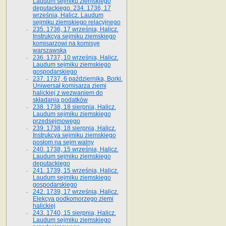
Laudum sejmiku ziemskiego
deputackiego. 234. 1736, 17
września, Halicz. Laudum
sejmiku ziemskiego relacyjnego
235. 1736, 17 września, Halicz.
Instrukcya sejmiku ziemskiego
komisarzowi na komisyę
warszawską
236. 1737, 10 września, Halicz.
Laudum sejmiku ziemskiego
gospodarskiego
237. 1737, 6 października, Borki.
Uniwersał komisarza ziemi
halickiej z wezwaniem do
składania podatków
238. 1738, 18 sierpnia, Halicz.
Laudum sejmiku ziemskiego
przedsejmowego
239. 1738, 18 sierpnia, Halicz.
Instrukcya sejmiku ziemskiego
posłom na sejm walny
240. 1738, 15 września, Halicz.
Laudum sejmiku ziemskiego
deputackiego
241. 1739, 15 września, Halicz.
Laudum sejmiku ziemskiego
gospodarskiego
242. 1739, 17 września, Halicz.
Elekcya podkomorzego ziemi
halickiej
243. 1740, 15 sierpnia, Halicz.
Laudum sejmiku ziemskiego