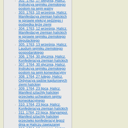
302. 1762, 17 sierpnia, Halicz.
Instrukcya sejmiku ziemskiego
posłom na sejm walny
303. 1763, 10 września, Halicz.
Manifestacya ziemian halickich
w sprawie elekcyi sędziego i
podsędka tejże ziemi
304. 1763, 12 września, Halicz.
Manifestacye ziemian halickich
w sprawie sejmiku ziemskiego
deputackiego
305. 1763, 13 września, Halicz.
Laudum sejmiku ziemskiego
gospodarskiego
306. 1764, 30 stycznia, Halicz.
Konfederacya ziemian halickich
307. 1764, 30 stycznia, Halicz.
Instrukcya sejmiku ziemskiego
posłom na sejm konwokacyjny
308. 1764, 27 lutego, Halicz.
Ordynacya sądów kapturowych
ziemi halickiej
309. 1764, 23 lipca, Halicz.
Manifest szlachty halickiej
przeciwko uchwałom sejmu
konwokacyjnego
310. 1764, 23 lipca, Halicz.
Konfederacya ziemian halickich
311. 1764, 23 lipca, Maryampol.
Manifest szlachty halickiej
przeciwko konfederacyi tegoż
dnia w Haliczu zawiązanej