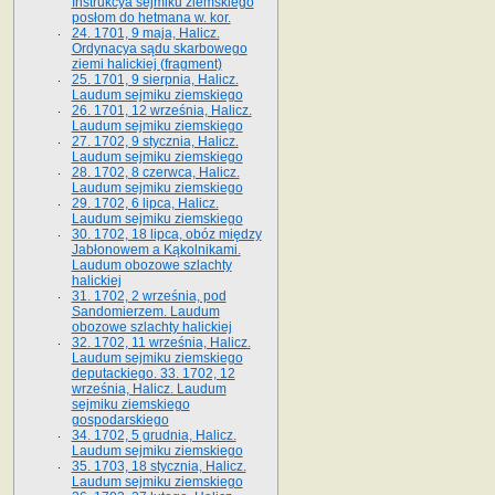
Instrukcya sejmiku ziemskiego
posłom do hetmana w. kor.
24. 1701, 9 maja, Halicz.
Ordynacya sądu skarbowego
ziemi halickiej (fragment)
25. 1701, 9 sierpnia, Halicz.
Laudum sejmiku ziemskiego
26. 1701, 12 września, Halicz.
Laudum sejmiku ziemskiego
27. 1702, 9 stycznia, Halicz.
Laudum sejmiku ziemskiego
28. 1702, 8 czerwca, Halicz.
Laudum sejmiku ziemskiego
29. 1702, 6 lipca, Halicz.
Laudum sejmiku ziemskiego
30. 1702, 18 lipca, obóz między
Jabłonowem a Kąkolnikami.
Laudum obozowe szlachty
halickiej
31. 1702, 2 września, pod
Sandomierzem. Laudum
obozowe szlachty halickiej
32. 1702, 11 września, Halicz.
Laudum sejmiku ziemskiego
deputackiego. 33. 1702, 12
września, Halicz. Laudum
sejmiku ziemskiego
gospodarskiego
34. 1702, 5 grudnia, Halicz.
Laudum sejmiku ziemskiego
35. 1703, 18 stycznia, Halicz.
Laudum sejmiku ziemskiego