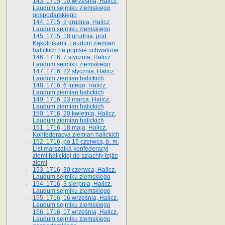
143. 1715, 10 września, Halicz.
Laudum sejmiku ziemskiego
gospodarskiego
144. 1715, 2 grudnia, Halicz.
Laudum sejmiku ziemskiego
145. 1715, 18 grudnia, pod
Kąkolnikami. Laudum ziemian
halickich na popisie uchwalone
146. 1716, 7 stycznia, Halicz.
Laudum sejmiku ziemskiego
147. 1716, 22 stycznia, Halicz.
Laudum ziemian halickich
148. 1716, 6 lutego, Halicz.
Laudum ziemian halickich
149. 1716, 23 marca, Halicz.
Laudum ziemian halickich
150. 1716, 20 kwietnia, Halicz.
Laudum ziemian halickich
151. 1716, 18 maja, Halicz.
Konfederacya ziemian halickich
152. 1716, po 15 czerwca, b. m.
List marszałka konfederacyi
ziemi halickiej do szlachty tejże
ziemi
153. 1716, 30 czerwca, Halicz.
Laudum sejmiku ziemskiego
154. 1716, 3 sierpnia, Halicz.
Laudum sejmiku ziemskiego
155. 1716, 16 września, Halicz.
Laudum sejmiku ziemskiego
156. 1716, 17 września, Halicz.
Laudum sejmiku ziemskiego