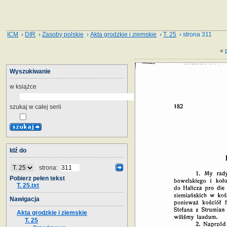
ICM
›
DIR
›
Zasoby polskie
›
Akta grodzkie i ziemskie
›
T. 25
› strona 311
«
Wyszukiwanie
w książce
szukaj w całej serii
Idź do
strona:
Pobierz pełen tekst
T. 25.txt
Nawigacja
Akta grodzkie i ziemskie
T. 25