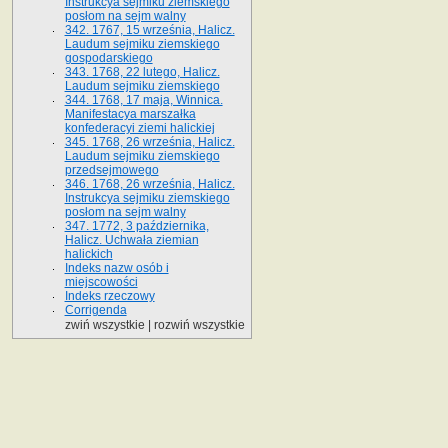
Instrukcya sejmiku ziemskiego
posłom na sejm walny
342. 1767, 15 września, Halicz.
Laudum sejmiku ziemskiego
gospodarskiego
343. 1768, 22 lutego, Halicz.
Laudum sejmiku ziemskiego
344. 1768, 17 maja, Winnica.
Manifestacya marszałka
konfederacyi ziemi halickiej
345. 1768, 26 września, Halicz.
Laudum sejmiku ziemskiego
przedsejmowego
346. 1768, 26 września, Halicz.
Instrukcya sejmiku ziemskiego
posłom na sejm walny
347. 1772, 3 października,
Halicz. Uchwała ziemian
halickich
Indeks nazw osób i
miejscowości
Indeks rzeczowy
Corrigenda
zwiń wszystkie
|
rozwiń wszystkie