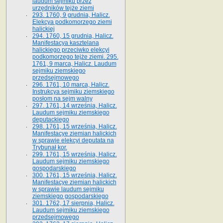
laudum sejmiku przez
urzędników tejże ziemi
293. 1760, 9 grudnia, Halicz.
Elekcya podkomorzego ziemi
halickiej
294. 1760, 15 grudnia, Halicz.
Manifestacya kasztelana
halickiego przeciwko elekcyi
podkomorzego tejże ziemi. 295.
1761, 9 marca, Halicz. Laudum
sejmiku ziemskiego
przedsejmowego
296. 1761, 10 marca, Halicz.
Instrukcya sejmiku ziemskiego
posłom na sejm walny
297. 1761, 14 września, Halicz.
Laudum sejmiku ziemskiego
deputackiego
298. 1761, 15 września, Halicz.
Manifestacye ziemian halickich
w sprawie elekcyi deputata na
Trybunał kor.
299. 1761, 15 września, Halicz.
Laudum sejmiku ziemskiego
gospodarskiego
300. 1761, 15 września, Halicz.
Manifestacye ziemian halickich
w sprawie laudum sejmiku
ziemskiego gospodarskiego
301. 1762, 17 sierpnia, Halicz.
Laudum sejmiku ziemskiego
przedsejmowego