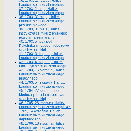
36. 1703, 27 lutego, Halicz.
Laudum sejmiku ziemskiego
37. 1703, 2 maja, Halicz.
Laudum sejmiku ziemskiego
38. 1703, 31 maja, Halicz.
Laudum sejmiku ziemskiego
przedsejmowego
39. 1703, 31 maja, Halicz.
Instrukcya sejmiku ziemskiego
posłom na sejm walny
40. 1703, 5 lipca pod
Kąkolnikami. Laudum obozowe
szlachty halickiej
41­. 1703, 3 sierpnia, Halicz.
Laudum sejmiku ziemskiego
42. 1703, 4 sierpnia, Halicz.
Limitacya sejmiku ziemskiego.
43. 1703, 16 sierpnia, Halicz.
Laudum sejmiku ziemskiego
relacyjnego
44. 1703, 5 listopada, Halicz.
Laudum sejmiku ziemskiego
45. 1704, 27 sierpnia, pod
Meduchą. Laudum obozowe
szlachty halickiej
46. 1705, 26 czerwca, Halicz.
Laudum sejmiku ziemskiego. 47.
1705, 14 września, Halicz.
Laudum sejmiku ziemskiego
deputackiego
48. 1706, 18 stycznia, Halicz.
Laudum sejmiku ziemskiego