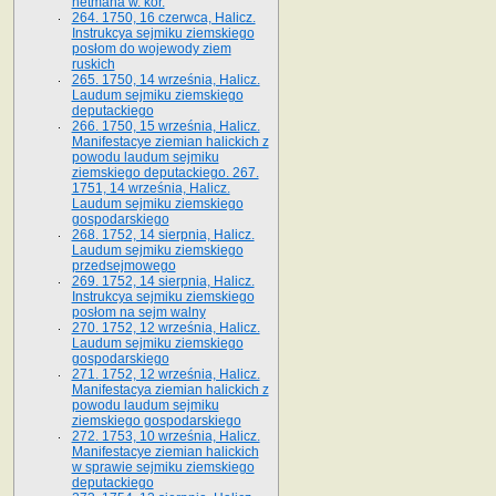
hetmana w. kor.
264. 1750, 16 czerwca, Halicz.
Instrukcya sejmiku ziemskiego
posłom do wojewody ziem
ruskich
265. 1750, 14 września, Halicz.
Laudum sejmiku ziemskiego
deputackiego
266. 1750, 15 września, Halicz.
Manifestacye ziemian halickich z
powodu laudum sejmiku
ziemskiego deputackiego. 267.
1751, 14 września, Halicz.
Laudum sejmiku ziemskiego
gospodarskiego
268. 1752, 14 sierpnia, Halicz.
Laudum sejmiku ziemskiego
przedsejmowego
269. 1752, 14 sierpnia, Halicz.
Instrukcya sejmiku ziemskiego
posłom na sejm walny
270. 1752, 12 września, Halicz.
Laudum sejmiku ziemskiego
gospodarskiego
271. 1752, 12 września, Halicz.
Manifestacya ziemian halickich z
powodu laudum sejmiku
ziemskiego gospodarskiego
272. 1753, 10 września, Halicz.
Manifestacye ziemian halickich
w sprawie sejmiku ziemskiego
deputackiego