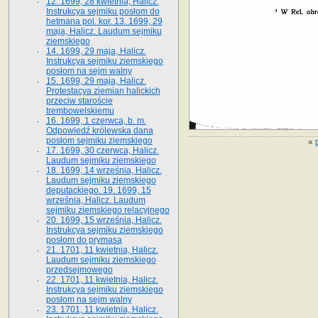
12. 1699, 28 kwietnia, Halicz.
Instrukcya sejmiku posłom do
hetmana pol. kor. 13. 1699, 29
maja, Halicz. Laudum sejmiku
ziemskiego
14. 1699, 29 maja, Halicz.
Instrukcya sejmiku ziemskiego
posłom na sejm walny
15. 1699, 29 maja, Halicz.
Protestacya ziemian halickich
przeciw staroście
trembowelskiemu
16. 1699, 1 czerwca, b. m.
Odpowiedź królewska dana
posłom sejmiku ziemskiego
«
17. 1699, 30 czerwca, Halicz.
Laudum sejmiku ziemskiego
18. 1699, 14 września, Halicz.
Laudum sejmiku ziemskiego
deputackiego. 19. 1699, 15
września, Halicz. Laudum
sejmiku ziemskiego relacyjnego
20. 1699, 15 września, Halicz.
Instrukcya sejmiku ziemskiego
posłom do prymasa
21. 1701, 11 kwietnia, Halicz.
Laudum sejmiku ziemskiego
przedsejmowego
22. 1701, 11 kwietnia, Halicz.
Instrukcya sejmiku ziemskiego
posłom na sejm walny
23. 1701, 11 kwietnia, Halicz.