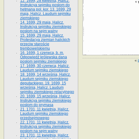
12. 1699, 28 kwietnia, Halicz.
Instrukcya sejmiku posłom do
hetmana pol. kor. 13. 1699, 29
maja, Halicz. Laudum sejmiku
ziemskiego
14. 1699, 29 maja, Halicz.
Instrukcya sejmiku ziemskiego
posłom na sejm walny
15. 1699, 29 maja, Halicz.
Protestacya ziemian halickich
przeciw staroście
trembowelskiemu
16. 1699, 1 czerwca, b. m.
Odpowiedź królewska dana
«
posłom sejmiku ziemskiego
17. 1699, 30 czerwca, Halicz.
Laudum sejmiku ziemskiego
18. 1699, 14 września, Halicz.
Laudum sejmiku ziemskiego
deputackiego. 19. 1699, 15
września, Halicz. Laudum
sejmiku ziemskiego relacyjnego
20. 1699, 15 września, Halicz.
Instrukcya sejmiku ziemskiego
posłom do prymasa
21. 1701, 11 kwietnia, Halicz.
Laudum sejmiku ziemskiego
przedsejmowego
22. 1701, 11 kwietnia, Halicz.
Instrukcya sejmiku ziemskiego
posłom na sejm walny
23. 1701, 11 kwietnia, Halicz.