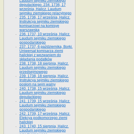
Laudum sejmiku ziemskiego
deputackiego. 234. 1736, 17
września, Halicz. Laudum
sejmiku ziemskiego relacyjnego
235. 1736, 17 września, Halicz.
Instrukcya sejmiku ziemskiego
komisarzowi na komisyę
warszawską
236. 1737, 10 września, Halicz.
Laudum sejmiku ziemskiego
gospodarskiego
237. 1737, 6 października, Borki.
Uniwersał komisarza ziemi
halickiej z wezwaniem do
składania podatków
238. 1738, 18 sierpnia, Halicz.
Laudum sejmiku ziemskiego
przedsejmowego
239. 1738, 18 sierpnia, Halicz.
Instrukcya sejmiku ziemskiego
posłom na sejm walny
240. 1738, 15 września, Halicz.
Laudum sejmiku ziemskiego
deputackiego
241. 1739, 15 września, Halicz.
Laudum sejmiku ziemskiego
gospodarskiego
242. 1739, 17 września, Halicz.
Elekcya podkomorzego ziemi
halickiej
243. 1740, 15 sierpnia, Halicz.
Laudum sejmiku ziemskiego