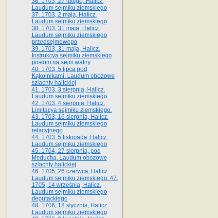
36. 1703, 27 lutego, Halicz.
Laudum sejmiku ziemskiego
37. 1703, 2 maja, Halicz.
Laudum sejmiku ziemskiego
38. 1703, 31 maja, Halicz.
Laudum sejmiku ziemskiego
przedsejmowego
39. 1703, 31 maja, Halicz.
Instrukcya sejmiku ziemskiego
posłom na sejm walny
40. 1703, 5 lipca pod
Kąkolnikami. Laudum obozowe
szlachty halickiej
41­. 1703, 3 sierpnia, Halicz.
Laudum sejmiku ziemskiego
42. 1703, 4 sierpnia, Halicz.
Limitacya sejmiku ziemskiego.
43. 1703, 16 sierpnia, Halicz.
Laudum sejmiku ziemskiego
relacyjnego
44. 1703, 5 listopada, Halicz.
Laudum sejmiku ziemskiego
45. 1704, 27 sierpnia, pod
Meduchą. Laudum obozowe
szlachty halickiej
46. 1705, 26 czerwca, Halicz.
Laudum sejmiku ziemskiego. 47.
1705, 14 września, Halicz.
Laudum sejmiku ziemskiego
deputackiego
48. 1706, 18 stycznia, Halicz.
Laudum sejmiku ziemskiego