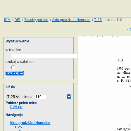
ICM
›
DIR
›
Zasoby polskie
›
Akta grodzkie i ziemskie
›
T. 25
› strona 110
«
Wyszukiwanie
w książce
szukaj w całej serii
Idź do
strona:
Pobierz pełen tekst
T. 25.txt
Nawigacja
Akta grodzkie i ziemskie
T. 25