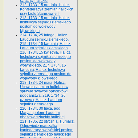
szlachty halickiej
212. 1733, 15 grudnia, Halicz.
Konfederacya ziemian halickich
przy królu Stanisławie I .
213. 1733, 15 grudnia, Halicz.
Instrukcya sejmiku ziemskiego
posłom do wojewody
kijowskiego
214. 1734, 25 lutego, Halicz.
Laudum sejmiku ziemskiego.
215. 1734, 15 kwietnia, Halicz.
Laudum sejmiku ziemskiego
216. 1734, 15 kwietnia, Halicz.
Instrukcya sejmiku ziemskiego
posłom do wojewody
wołyńskiego. 217. 1734, 15
kwietnia, Halicz. Instrukcya
sejmiku ziemskiego posłom do
wojewody kijowskiego
218. 1734, 24 maja, Halicz.
Uchwała ziemian halickich w
sprawie swawoli opryszków i
poddaństwa. 219. 1734, 26
czerwca, Halicz. Laudum
sejmiku ziemskiego
220. 1734, 30 lipca, pod
Maryampolem. Laudum
obozowe szlachty halickiej
221. 1735, 22 stycznia, Tłumacz.
Odpowiedź marszałka
konfederacyi wołyńskiej posłom
sejmiku ziemskiego halickiego