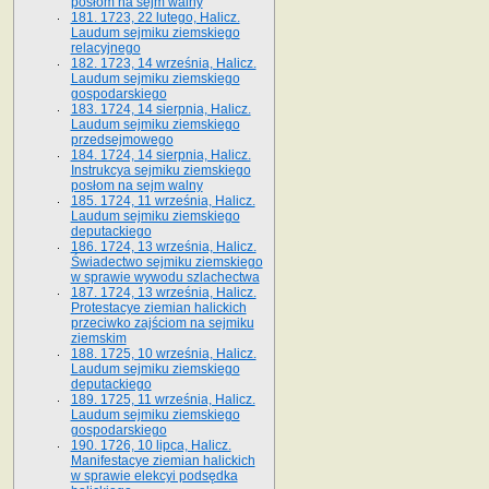
posłom na sejm walny
181. 1723, 22 lutego, Halicz.
Laudum sejmiku ziemskiego
relacyjnego
182. 1723, 14 września, Halicz.
Laudum sejmiku ziemskiego
gospodarskiego
183. 1724, 14 sierpnia, Halicz.
Laudum sejmiku ziemskiego
przedsejmowego
184. 1724, 14 sierpnia, Halicz.
Instrukcya sejmiku ziemskiego
posłom na sejm walny
185. 1724, 11 września, Halicz.
Laudum sejmiku ziemskiego
deputackiego
186. 1724, 13 września, Halicz.
Świadectwo sejmiku ziemskiego
w sprawie wywodu szlachectwa
187. 1724, 13 września, Halicz.
Protestacye ziemian halickich
przeciwko zajściom na sejmiku
ziemskim
188. 1725, 10 września, Halicz.
Laudum sejmiku ziemskiego
deputackiego
189. 1725, 11 września, Halicz.
Laudum sejmiku ziemskiego
gospodarskiego
190. 1726, 10 lipca, Halicz.
Manifestacye ziemian halickich
w sprawie elekcyi podsędka