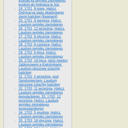
Instrukcya sejmiku ziemskiego
posłom do hetmana w. kor.
24. 1701, 9 maja, Halicz.
Ordynacya sądu skarbowego
ziemi halickiej (fragment)
25. 1701, 9 sierpnia, Halicz.
Laudum sejmiku ziemskiego
26. 1701, 12 września, Halicz.
Laudum sejmiku ziemskiego
27. 1702, 9 stycznia, Halicz.
Laudum sejmiku ziemskiego
28. 1702, 8 czerwca, Halicz.
Laudum sejmiku ziemskiego
29. 1702, 6 lipca, Halicz.
Laudum sejmiku ziemskiego
30. 1702, 18 lipca, obóz między
Jabłonowem a Kąkolnikami.
Laudum obozowe szlachty
halickiej
31. 1702, 2 września, pod
Sandomierzem. Laudum
obozowe szlachty halickiej
32. 1702, 11 września, Halicz.
Laudum sejmiku ziemskiego
deputackiego. 33. 1702, 12
września, Halicz. Laudum
sejmiku ziemskiego
gospodarskiego
34. 1702, 5 grudnia, Halicz.
Laudum sejmiku ziemskiego
35. 1703, 18 stycznia, Halicz.
Laudum sejmiku ziemskiego