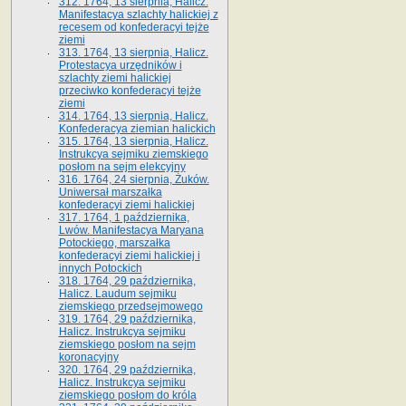
312. 1764, 13 sierpnia, Halicz.
Manifestacya szlachty halickiej z
recesem od konfederacyi tejże
ziemi
313. 1764, 13 sierpnia, Halicz.
Protestacya urzędników i
szlachty ziemi halickiej
przeciwko konfederacyi tejże
ziemi
314. 1764, 13 sierpnia, Halicz.
Konfederacya ziemian halickich
315. 1764, 13 sierpnia, Halicz.
Instrukcya sejmiku ziemskiego
posłom na sejm elekcyjny
316. 1764, 24 sierpnia, Żuków.
Uniwersał marszałka
konfederacyi ziemi halickiej
317. 1764, 1 października,
Lwów. Manifestacya Maryana
Potockiego, marszałka
konfederacyi ziemi halickiej i
innych Potockich
318. 1764, 29 października,
Halicz. Laudum sejmiku
ziemskiego przedsejmowego
319. 1764, 29 października,
Halicz. Instrukcya sejmiku
ziemskiego posłom na sejm
koronacyjny
320. 1764, 29 października,
Halicz. Instrukcya sejmiku
ziemskiego posłom do króla