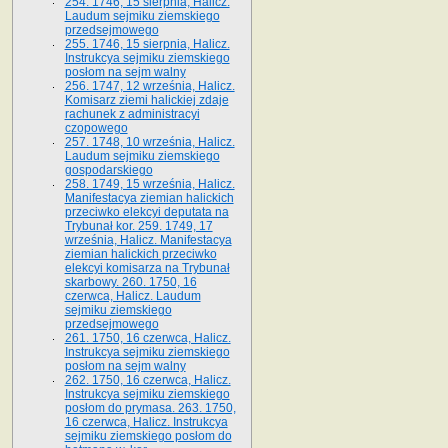
254. 1746, 15 sierpnia, Halicz.
Laudum sejmiku ziemskiego
przedsejmowego
255. 1746, 15 sierpnia, Halicz.
Instrukcya sejmiku ziemskiego
posłom na sejm walny
256. 1747, 12 września, Halicz.
Komisarz ziemi halickiej zdaje
rachunek z administracyi
czopowego
257. 1748, 10 września, Halicz.
Laudum sejmiku ziemskiego
gospodarskiego
258. 1749, 15 września, Halicz.
Manifestacya ziemian halickich
przeciwko elekcyi deputata na
Trybunał kor. 259. 1749, 17
września, Halicz. Manifestacya
ziemian halickich przeciwko
elekcyi komisarza na Trybunał
skarbowy. 260. 1750, 16
czerwca, Halicz. Laudum
sejmiku ziemskiego
przedsejmowego
261. 1750, 16 czerwca, Halicz.
Instrukcya sejmiku ziemskiego
posłom na sejm walny
262. 1750, 16 czerwca, Halicz.
Instrukcya sejmiku ziemskiego
posłom do prymasa. 263. 1750,
16 czerwca, Halicz. Instrukcya
sejmiku ziemskiego posłom do