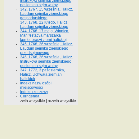
Instrukcya sejmiku ziemskiego
posłom na sejm walny
342. 1767, 15 września, Halicz.
Laudum sejmiku ziemskiego
gospodarskiego
343. 1768, 22 lutego, Halicz.
Laudum sejmiku ziemskiego
344. 1768, 17 maja, Winnica.
Manifestacya marszałka
konfederacyi ziemi halickiej
345. 1768, 26 września, Halicz.
Laudum sejmiku ziemskiego
przedsejmowego
346. 1768, 26 września, Halicz.
Instrukcya sejmiku ziemskiego
posłom na sejm walny
347. 1772, 3 października,
Halicz. Uchwała ziemian
halickich
Indeks nazw osób i
miejscowości
Indeks rzeczowy
Corrigenda
zwiń wszystkie
|
rozwiń wszystkie