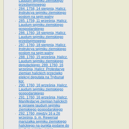
Laudum sejmiku ziemskiego
przedsejmowego
284. 1758, 14 sierpnia, Halicz.
Instrukcya sejmiku ziemskiego
posłom na sejm walny
285. 1759, 11 września, Halicz.
Laudum sejmiku ziemskiego
gospodarskiego
286. 1760, 18 sierpnia, Halicz.
Laudum sejmiku ziemskiego
przedsejmowego
287. 1760, 18 sierpnia, Halicz.
Instrukcya sejmiku ziemskiego
posłom na sejm walny
288. 1760, 15 września, Halicz.
Laudum sejmiku ziemskiego
deputackiego. 289. 1760, 16
września, Halicz. Protestacye
ziemian halickich przeciwko
elekcyi deputata na Trybunał
kor.
290. 1760, 16 września, Halicz.
Laudum sejmiku ziemskiego
gospodarskiego
291. 1760, 16 września, Halicz.
Manifestacye ziemian halickich
w sprawie laudum sejmiku
ziemskiego gospodarskiego
292. 1760, między 16 a 26
września, b. m. Rewersał
marszałka sejmiku ziemskiego
halickiego na punkta podane do