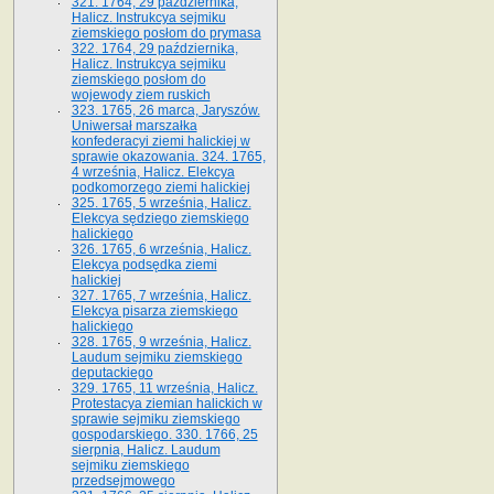
321. 1764, 29 października,
Halicz. Instrukcya sejmiku
ziemskiego posłom do prymasa
322. 1764, 29 października,
Halicz. Instrukcya sejmiku
ziemskiego posłom do
wojewody ziem ruskich
323. 1765, 26 marca, Jaryszów.
Uniwersał marszałka
konfederacyi ziemi halickiej w
sprawie okazowania. 324. 1765,
4 września, Halicz. Elekcya
podkomorzego ziemi halickiej
325. 1765, 5 września, Halicz.
Elekcya sędziego ziemskiego
halickiego
326. 1765, 6 września, Halicz.
Elekcya podsędka ziemi
halickiej
327. 1765, 7 września, Halicz.
Elekcya pisarza ziemskiego
halickiego
328. 1765, 9 września, Halicz.
Laudum sejmiku ziemskiego
deputackiego
329. 1765, 11 września, Halicz.
Protestacya ziemian halickich w
sprawie sejmiku ziemskiego
gospodarskiego. 330. 1766, 25
sierpnia, Halicz. Laudum
sejmiku ziemskiego
przedsejmowego