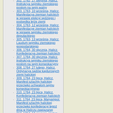
302. 1762, 17 sierpnia, Halicz.
Instrukcya sejmiku ziemskiego
posłom na sejm walny
303. 1763, 10 września, Halicz.
Manifestacya ziemian halickich
w sprawie elekcyi sędziego i
podsędka tejże ziemi
304. 1763, 12 września, Halicz.
Manifestacye ziemian halickich
w sprawie sejmiku ziemskiego
deputackiego
305. 1763, 13 września, Halicz.
Laudum sejmiku ziemskiego
gospodarskiego
306. 1764, 30 stycznia, Halicz.
Konfederacya ziemian halickich
307. 1764, 30 stycznia, Halicz.
Instrukcya sejmiku ziemskiego
posłom na sejm konwokacyjny
308. 1764, 27 lutego, Halicz.
Ordynacya sądów kapturowych
ziemi halickiej
309. 1764, 23 lipca, Halicz.
Manifest szlachty halickiej
przeciwko uchwałom sejmu
konwokacyjnego
310. 1764, 23 lipca, Halicz.
Konfederacya ziemian halickich
311. 1764, 23 lipca, Maryampol.
Manifest szlachty halickiej
przeciwko konfederacyi tegoż
dnia w Haliczu zawiązanej