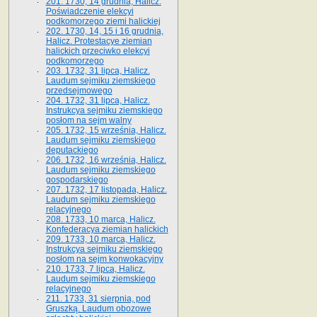
201. 1730, 14 grudnia, Halicz.
Poświadczenie elekcyi
podkomorzego ziemi halickiej
202. 1730, 14, 15 i 16 grudnia,
Halicz. Protestacye ziemian
halickich przeciwko elekcyi
podkomorzego
203. 1732, 31 lipca, Halicz.
Laudum sejmiku ziemskiego
przedsejmowego
204. 1732, 31 lipca, Halicz.
Instrukcya sejmiku ziemskiego
posłom na sejm walny
205. 1732, 15 września, Halicz.
Laudum sejmiku ziemskiego
deputackiego
206. 1732, 16 września, Halicz.
Laudum sejmiku ziemskiego
gospodarskiego
207. 1732, 17 listopada, Halicz.
Laudum sejmiku ziemskiego
relacyjnego
208. 1733, 10 marca, Halicz.
Konfederacya ziemian halickich­
209. 1733, 10 marca, Halicz.
Instrukcya sejmiku ziemskiego
posłom na sejm konwokacyjny
210. 1733, 7 lipca, Halicz.
Laudum sejmiku ziemskiego
relacyjnego
211. 1733, 31 sierpnia, pod
Gruszką. Laudum obozowe