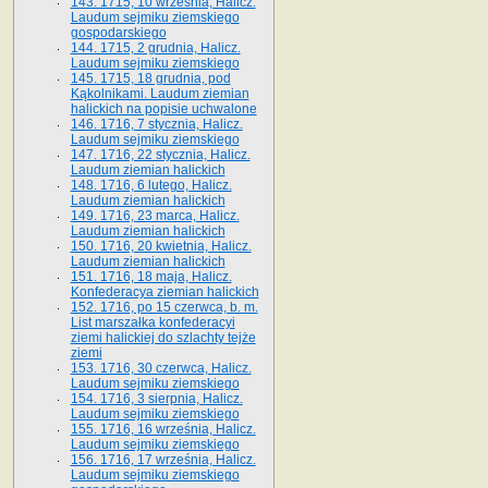
143. 1715, 10 września, Halicz.
Laudum sejmiku ziemskiego
gospodarskiego
144. 1715, 2 grudnia, Halicz.
Laudum sejmiku ziemskiego
145. 1715, 18 grudnia, pod
Kąkolnikami. Laudum ziemian
halickich na popisie uchwalone
146. 1716, 7 stycznia, Halicz.
Laudum sejmiku ziemskiego
147. 1716, 22 stycznia, Halicz.
Laudum ziemian halickich
148. 1716, 6 lutego, Halicz.
Laudum ziemian halickich
149. 1716, 23 marca, Halicz.
Laudum ziemian halickich
150. 1716, 20 kwietnia, Halicz.
Laudum ziemian halickich
151. 1716, 18 maja, Halicz.
Konfederacya ziemian halickich
152. 1716, po 15 czerwca, b. m.
List marszałka konfederacyi
ziemi halickiej do szlachty tejże
ziemi
153. 1716, 30 czerwca, Halicz.
Laudum sejmiku ziemskiego
154. 1716, 3 sierpnia, Halicz.
Laudum sejmiku ziemskiego
155. 1716, 16 września, Halicz.
Laudum sejmiku ziemskiego
156. 1716, 17 września, Halicz.
Laudum sejmiku ziemskiego