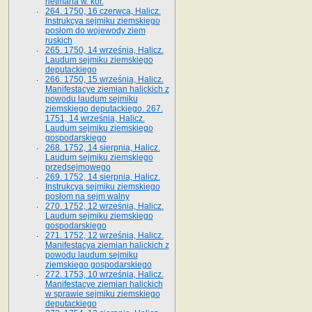
hetmana w. kor.
264. 1750, 16 czerwca, Halicz.
Instrukcya sejmiku ziemskiego
posłom do wojewody ziem
ruskich
265. 1750, 14 września, Halicz.
Laudum sejmiku ziemskiego
deputackiego
266. 1750, 15 września, Halicz.
Manifestacye ziemian halickich z
powodu laudum sejmiku
ziemskiego deputackiego. 267.
1751, 14 września, Halicz.
Laudum sejmiku ziemskiego
gospodarskiego
268. 1752, 14 sierpnia, Halicz.
Laudum sejmiku ziemskiego
przedsejmowego
269. 1752, 14 sierpnia, Halicz.
Instrukcya sejmiku ziemskiego
posłom na sejm walny
270. 1752, 12 września, Halicz.
Laudum sejmiku ziemskiego
gospodarskiego
271. 1752, 12 września, Halicz.
Manifestacya ziemian halickich z
powodu laudum sejmiku
ziemskiego gospodarskiego
272. 1753, 10 września, Halicz.
Manifestacye ziemian halickich
w sprawie sejmiku ziemskiego
deputackiego