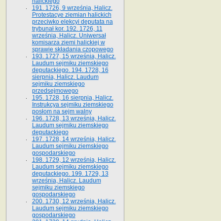
halickiego
191. 1726, 9 września, Halicz.
Protestacye ziemian halickich
przeciwko elekcyi deputata na
trybunał kor. 192. 1726, 11
września, Halicz. Uniwersał
komisarza ziemi halickiej w
sprawie składania czopowego
193. 1727, 15 września, Halicz.
Laudum sejmiku ziemskiego
deputackiego. 194. 1728, 16
sierpnia, Halicz. Laudum
sejmiku ziemskiego
przedsejmowego
195. 1728, 16 sierpnia, Halicz.
Instrukcya sejmiku ziemskiego
posłom na sejm walny
196. 1728, 13 września, Halicz.
Laudum sejmiku ziemskiego
deputackiego
197. 1728, 14 września, Halicz.
Laudum sejmiku ziemskiego
gospodarskiego
198. 1729, 12 września, Halicz.
Laudum sejmiku ziemskiego
deputackiego. 199. 1729, 13
września, Halicz. Laudum
sejmiku ziemskiego
gospodarskiego
200. 1730, 12 września, Halicz.
Laudum sejmiku ziemskiego
gospodarskiego