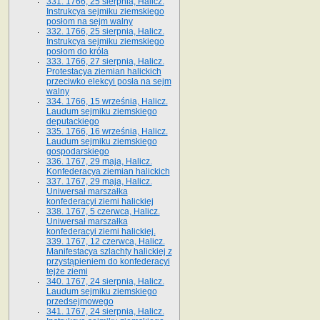
331. 1766, 25 sierpnia, Halicz.
Instrukcya sejmiku ziemskiego
posłom na sejm walny
332. 1766, 25 sierpnia, Halicz.
Instrukcya sejmiku ziemskiego
posłom do króla
333. 1766, 27 sierpnia, Halicz.
Protestacya ziemian halickich
przeciwko elekcyi posła na sejm
walny
334. 1766, 15 września, Halicz.
Laudum sejmiku ziemskiego
deputackiego
335. 1766, 16 września, Halicz.
Laudum sejmiku ziemskiego
gospodarskiego
336. 1767, 29 maja, Halicz.
Konfederacya ziemian halickich
337. 1767, 29 maja, Halicz.
Uniwersał marszałka
konfederacyi ziemi halickiej
338. 1767, 5 czerwca, Halicz.
Uniwersał marszałka
konfederacyi ziemi halickiej.
339. 1767, 12 czerwca, Halicz.
Manifestacya szlachty halickiej z
przystąpieniem do konfederacyi
tejże ziemi
340. 1767, 24 sierpnia, Halicz.
Laudum sejmiku ziemskiego
przedsejmowego
341. 1767, 24 sierpnia, Halicz.