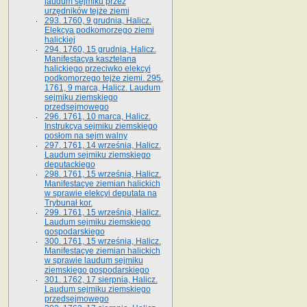
laudum sejmiku przez
urzędników tejże ziemi
293. 1760, 9 grudnia, Halicz.
Elekcya podkomorzego ziemi
halickiej
294. 1760, 15 grudnia, Halicz.
Manifestacya kasztelana
halickiego przeciwko elekcyi
podkomorzego tejże ziemi. 295.
1761, 9 marca, Halicz. Laudum
sejmiku ziemskiego
przedsejmowego
296. 1761, 10 marca, Halicz.
Instrukcya sejmiku ziemskiego
posłom na sejm walny
297. 1761, 14 września, Halicz.
Laudum sejmiku ziemskiego
deputackiego
298. 1761, 15 września, Halicz.
Manifestacye ziemian halickich
w sprawie elekcyi deputata na
Trybunał kor.
299. 1761, 15 września, Halicz.
Laudum sejmiku ziemskiego
gospodarskiego
300. 1761, 15 września, Halicz.
Manifestacye ziemian halickich
w sprawie laudum sejmiku
ziemskiego gospodarskiego
301. 1762, 17 sierpnia, Halicz.
Laudum sejmiku ziemskiego
przedsejmowego