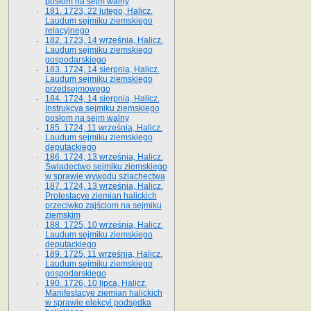
posłom na sejm walny
181. 1723, 22 lutego, Halicz.
Laudum sejmiku ziemskiego
relacyjnego
182. 1723, 14 września, Halicz.
Laudum sejmiku ziemskiego
gospodarskiego
183. 1724, 14 sierpnia, Halicz.
Laudum sejmiku ziemskiego
przedsejmowego
184. 1724, 14 sierpnia, Halicz.
Instrukcya sejmiku ziemskiego
posłom na sejm walny
185. 1724, 11 września, Halicz.
Laudum sejmiku ziemskiego
deputackiego
186. 1724, 13 września, Halicz.
Świadectwo sejmiku ziemskiego
w sprawie wywodu szlachectwa
187. 1724, 13 września, Halicz.
Protestacye ziemian halickich
przeciwko zajściom na sejmiku
ziemskim
188. 1725, 10 września, Halicz.
Laudum sejmiku ziemskiego
deputackiego
189. 1725, 11 września, Halicz.
Laudum sejmiku ziemskiego
gospodarskiego
190. 1726, 10 lipca, Halicz.
Manifestacye ziemian halickich
w sprawie elekcyi podsędka