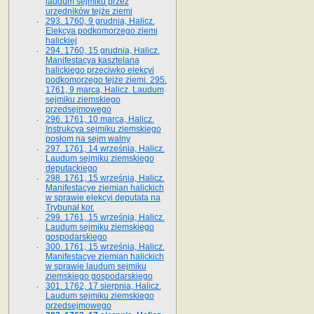
laudum sejmiku przez
urzędników tejże ziemi
293. 1760, 9 grudnia, Halicz.
Elekcya podkomorzego ziemi
halickiej
294. 1760, 15 grudnia, Halicz.
Manifestacya kasztelana
halickiego przeciwko elekcyi
podkomorzego tejże ziemi. 295.
1761, 9 marca, Halicz. Laudum
sejmiku ziemskiego
przedsejmowego
296. 1761, 10 marca, Halicz.
Instrukcya sejmiku ziemskiego
posłom na sejm walny
297. 1761, 14 września, Halicz.
Laudum sejmiku ziemskiego
deputackiego
298. 1761, 15 września, Halicz.
Manifestacye ziemian halickich
w sprawie elekcyi deputata na
Trybunał kor.
299. 1761, 15 września, Halicz.
Laudum sejmiku ziemskiego
gospodarskiego
300. 1761, 15 września, Halicz.
Manifestacye ziemian halickich
w sprawie laudum sejmiku
ziemskiego gospodarskiego
301. 1762, 17 sierpnia, Halicz.
Laudum sejmiku ziemskiego
przedsejmowego