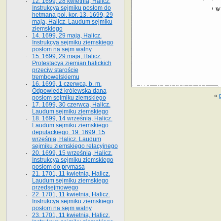
12. 1699, 28 kwietnia, Halicz.
Instrukcya sejmiku posłom do
hetmana pol. kor. 13. 1699, 29
maja, Halicz. Laudum sejmiku
ziemskiego
14. 1699, 29 maja, Halicz.
Instrukcya sejmiku ziemskiego
posłom na sejm walny
15. 1699, 29 maja, Halicz.
Protestacya ziemian halickich
przeciw staroście
trembowelskiemu
16. 1699, 1 czerwca, b. m.
Odpowiedź królewska dana
«
posłom sejmiku ziemskiego
17. 1699, 30 czerwca, Halicz.
Laudum sejmiku ziemskiego
18. 1699, 14 września, Halicz.
Laudum sejmiku ziemskiego
deputackiego. 19. 1699, 15
września, Halicz. Laudum
sejmiku ziemskiego relacyjnego
20. 1699, 15 września, Halicz.
Instrukcya sejmiku ziemskiego
posłom do prymasa
21. 1701, 11 kwietnia, Halicz.
Laudum sejmiku ziemskiego
przedsejmowego
22. 1701, 11 kwietnia, Halicz.
Instrukcya sejmiku ziemskiego
posłom na sejm walny
23. 1701, 11 kwietnia, Halicz.