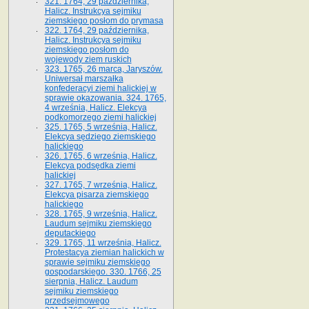
321. 1764, 29 października,
Halicz. Instrukcya sejmiku
ziemskiego posłom do prymasa
322. 1764, 29 października,
Halicz. Instrukcya sejmiku
ziemskiego posłom do
wojewody ziem ruskich
323. 1765, 26 marca, Jaryszów.
Uniwersał marszałka
konfederacyi ziemi halickiej w
sprawie okazowania. 324. 1765,
4 września, Halicz. Elekcya
podkomorzego ziemi halickiej
325. 1765, 5 września, Halicz.
Elekcya sędziego ziemskiego
halickiego
326. 1765, 6 września, Halicz.
Elekcya podsędka ziemi
halickiej
327. 1765, 7 września, Halicz.
Elekcya pisarza ziemskiego
halickiego
328. 1765, 9 września, Halicz.
Laudum sejmiku ziemskiego
deputackiego
329. 1765, 11 września, Halicz.
Protestacya ziemian halickich w
sprawie sejmiku ziemskiego
gospodarskiego. 330. 1766, 25
sierpnia, Halicz. Laudum
sejmiku ziemskiego
przedsejmowego