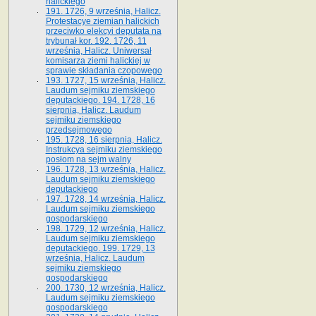
halickiego
191. 1726, 9 września, Halicz.
Protestacye ziemian halickich
przeciwko elekcyi deputata na
trybunał kor. 192. 1726, 11
września, Halicz. Uniwersał
komisarza ziemi halickiej w
sprawie składania czopowego
193. 1727, 15 września, Halicz.
Laudum sejmiku ziemskiego
deputackiego. 194. 1728, 16
sierpnia, Halicz. Laudum
sejmiku ziemskiego
przedsejmowego
195. 1728, 16 sierpnia, Halicz.
Instrukcya sejmiku ziemskiego
posłom na sejm walny
196. 1728, 13 września, Halicz.
Laudum sejmiku ziemskiego
deputackiego
197. 1728, 14 września, Halicz.
Laudum sejmiku ziemskiego
gospodarskiego
198. 1729, 12 września, Halicz.
Laudum sejmiku ziemskiego
deputackiego. 199. 1729, 13
września, Halicz. Laudum
sejmiku ziemskiego
gospodarskiego
200. 1730, 12 września, Halicz.
Laudum sejmiku ziemskiego
gospodarskiego