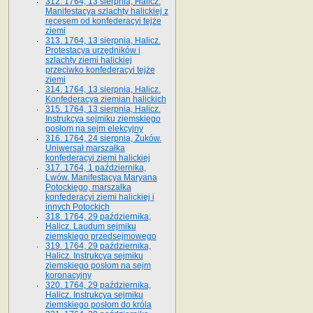
312. 1764, 13 sierpnia, Halicz.
Manifestacya szlachty halickiej z
recesem od konfederacyi tejże
ziemi
313. 1764, 13 sierpnia, Halicz.
Protestacya urzędników i
szlachty ziemi halickiej
przeciwko konfederacyi tejże
ziemi
314. 1764, 13 sierpnia, Halicz.
Konfederacya ziemian halickich
315. 1764, 13 sierpnia, Halicz.
Instrukcya sejmiku ziemskiego
posłom na sejm elekcyjny
316. 1764, 24 sierpnia, Żuków.
Uniwersał marszałka
konfederacyi ziemi halickiej
317. 1764, 1 października,
Lwów. Manifestacya Maryana
Potockiego, marszałka
konfederacyi ziemi halickiej i
innych Potockich
318. 1764, 29 października,
Halicz. Laudum sejmiku
ziemskiego przedsejmowego
319. 1764, 29 października,
Halicz. Instrukcya sejmiku
ziemskiego posłom na sejm
koronacyjny
320. 1764, 29 października,
Halicz. Instrukcya sejmiku
ziemskiego posłom do króla