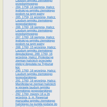
Laudum sejmiku ziemskiego
przedsejmowego
284. 1758, 14 sierpnia, Halicz.
Instrukcya sejmiku ziemskiego
posłom na sejm walny
285. 1759, 11 września, Halicz.
Laudum sejmiku ziemskiego
gospodarskiego
286. 1760, 18 sierpnia, Halicz.
Laudum sejmiku ziemskiego
przedsejmowego
287. 1760, 18 sierpnia, Halicz.
Instrukcya sejmiku ziemskiego
posłom na sejm walny
288. 1760, 15 września, Halicz.
Laudum sejmiku ziemskiego
deputackiego. 289. 1760, 16
września, Halicz. Protestacye
ziemian halickich przeciwko
elekcyi deputata na Trybunał
kor.
290. 1760, 16 września, Halicz.
Laudum sejmiku ziemskiego
gospodarskiego
291. 1760, 16 września, Halicz.
Manifestacye ziemian halickich
w sprawie laudum sejmiku
ziemskiego gospodarskiego
292. 1760, między 16 a 26
września, b. m. Rewersał
marszałka sejmiku ziemskiego
halickiego na punkta podane do