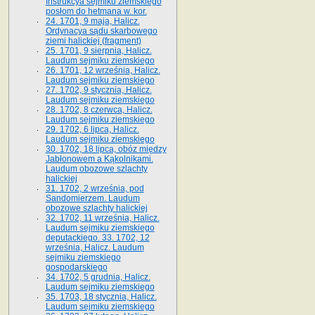
Instrukcya sejmiku ziemskiego
posłom do hetmana w. kor.
24. 1701, 9 maja, Halicz.
Ordynacya sądu skarbowego
ziemi halickiej (fragment)
25. 1701, 9 sierpnia, Halicz.
Laudum sejmiku ziemskiego
26. 1701, 12 września, Halicz.
Laudum sejmiku ziemskiego
27. 1702, 9 stycznia, Halicz.
Laudum sejmiku ziemskiego
28. 1702, 8 czerwca, Halicz.
Laudum sejmiku ziemskiego
29. 1702, 6 lipca, Halicz.
Laudum sejmiku ziemskiego
30. 1702, 18 lipca, obóz między
Jabłonowem a Kąkolnikami.
Laudum obozowe szlachty
halickiej
31. 1702, 2 września, pod
Sandomierzem. Laudum
obozowe szlachty halickiej
32. 1702, 11 września, Halicz.
Laudum sejmiku ziemskiego
deputackiego. 33. 1702, 12
września, Halicz. Laudum
sejmiku ziemskiego
gospodarskiego
34. 1702, 5 grudnia, Halicz.
Laudum sejmiku ziemskiego
35. 1703, 18 stycznia, Halicz.
Laudum sejmiku ziemskiego