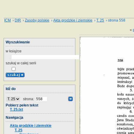
ICM
›
DIR
›
Zasoby polskie
›
Akta grodzkie i ziemskie
›
T. 25
› strona 558
«
Wyszukiwanie
w książce
szukaj w całej serii
Idź do
strona:
Pobierz pełen tekst
T. 25.txt
Nawigacja
Akta grodzkie i ziemskie
T. 25