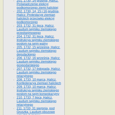
201. 1730, 14 grudnia, Halicz.
Poświadczenie elekcyi
podkomorzego ziemi halickiej
202. 1730, 14, 15 i 16 grudnia,
Halicz. Protestacye ziemian
halickich przeciwko elekcyi
podkomorzego
203. 1732, 31 lipca, Halicz.
Laudum sejmiku ziemskiego
przedsejmowego
204. 1732, 31 lipca, Halicz.
Instrukcya sejmiku ziemskiego
posłom na sejm walny
205. 1732, 15 września, Halicz.
Laudum sejmiku ziemskiego
deputackiego
206. 1732, 16 września, Halicz.
Laudum sejmiku ziemskiego
gospodarskiego
207. 1732, 17 listopada, Halicz.
Laudum sejmiku ziemskiego
relacyjnego
208. 1733, 10 marca, Halicz.
Konfederacya ziemian halickich­
209. 1733, 10 marca, Halicz.
Instrukcya sejmiku ziemskiego
posłom na sejm konwokacyjny
210. 1733, 7 lipca, Halicz.
Laudum sejmiku ziemskiego
relacyjnego
211. 1733, 31 sierpnia, pod
Gruszką. Laudum obozowe