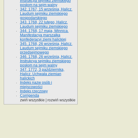
Instrukcya sejmiku ziemskiego
posłom na sejm walny
342. 1767, 15 września, Halicz.
Laudum sejmiku ziemskiego
gospodarskiego
343. 1768, 22 lutego, Halicz.
Laudum sejmiku ziemskiego
344. 1768, 17 maja, Winnica.
Manifestacya marszałka
konfederacyi ziemi halickiej
345. 1768, 26 września, Halicz.
Laudum sejmiku ziemskiego
przedsejmowego
346. 1768, 26 września, Halicz.
Instrukcya sejmiku ziemskiego
posłom na sejm walny
347. 1772, 3 października,
Halicz. Uchwała ziemian
halickich
Indeks nazw osób i
miejscowości
Indeks rzeczowy
Corrigenda
zwiń wszystkie
|
rozwiń wszystkie