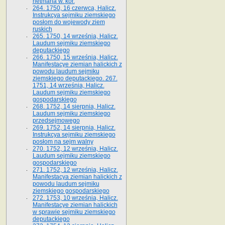
hetmana w. kor.
264. 1750, 16 czerwca, Halicz.
Instrukcya sejmiku ziemskiego
posłom do wojewody ziem
ruskich
265. 1750, 14 września, Halicz.
Laudum sejmiku ziemskiego
deputackiego
266. 1750, 15 września, Halicz.
Manifestacye ziemian halickich z
powodu laudum sejmiku
ziemskiego deputackiego. 267.
1751, 14 września, Halicz.
Laudum sejmiku ziemskiego
gospodarskiego
268. 1752, 14 sierpnia, Halicz.
Laudum sejmiku ziemskiego
przedsejmowego
269. 1752, 14 sierpnia, Halicz.
Instrukcya sejmiku ziemskiego
posłom na sejm walny
270. 1752, 12 września, Halicz.
Laudum sejmiku ziemskiego
gospodarskiego
271. 1752, 12 września, Halicz.
Manifestacya ziemian halickich z
powodu laudum sejmiku
ziemskiego gospodarskiego
272. 1753, 10 września, Halicz.
Manifestacye ziemian halickich
w sprawie sejmiku ziemskiego
deputackiego