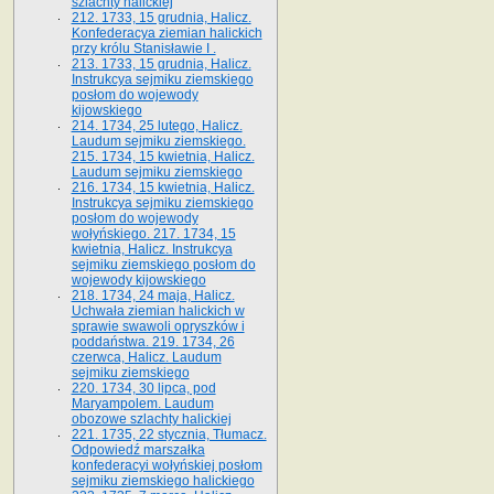
szlachty halickiej
212. 1733, 15 grudnia, Halicz.
Konfederacya ziemian halickich
przy królu Stanisławie I .
213. 1733, 15 grudnia, Halicz.
Instrukcya sejmiku ziemskiego
posłom do wojewody
kijowskiego
214. 1734, 25 lutego, Halicz.
Laudum sejmiku ziemskiego.
215. 1734, 15 kwietnia, Halicz.
Laudum sejmiku ziemskiego
216. 1734, 15 kwietnia, Halicz.
Instrukcya sejmiku ziemskiego
posłom do wojewody
wołyńskiego. 217. 1734, 15
kwietnia, Halicz. Instrukcya
sejmiku ziemskiego posłom do
wojewody kijowskiego
218. 1734, 24 maja, Halicz.
Uchwała ziemian halickich w
sprawie swawoli opryszków i
poddaństwa. 219. 1734, 26
czerwca, Halicz. Laudum
sejmiku ziemskiego
220. 1734, 30 lipca, pod
Maryampolem. Laudum
obozowe szlachty halickiej
221. 1735, 22 stycznia, Tłumacz.
Odpowiedź marszałka
konfederacyi wołyńskiej posłom
sejmiku ziemskiego halickiego