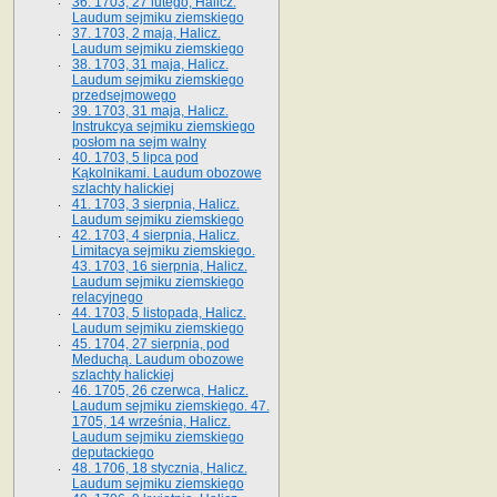
36. 1703, 27 lutego, Halicz.
Laudum sejmiku ziemskiego
37. 1703, 2 maja, Halicz.
Laudum sejmiku ziemskiego
38. 1703, 31 maja, Halicz.
Laudum sejmiku ziemskiego
przedsejmowego
39. 1703, 31 maja, Halicz.
Instrukcya sejmiku ziemskiego
posłom na sejm walny
40. 1703, 5 lipca pod
Kąkolnikami. Laudum obozowe
szlachty halickiej
41­. 1703, 3 sierpnia, Halicz.
Laudum sejmiku ziemskiego
42. 1703, 4 sierpnia, Halicz.
Limitacya sejmiku ziemskiego.
43. 1703, 16 sierpnia, Halicz.
Laudum sejmiku ziemskiego
relacyjnego
44. 1703, 5 listopada, Halicz.
Laudum sejmiku ziemskiego
45. 1704, 27 sierpnia, pod
Meduchą. Laudum obozowe
szlachty halickiej
46. 1705, 26 czerwca, Halicz.
Laudum sejmiku ziemskiego. 47.
1705, 14 września, Halicz.
Laudum sejmiku ziemskiego
deputackiego
48. 1706, 18 stycznia, Halicz.
Laudum sejmiku ziemskiego