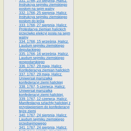
331. 1766, 25 sierpnia, Halicz.
Instrukcya sejmiku ziemskiego
posłom na sejm walny
332. 1766, 25 sierpnia, Halicz.
Instrukcya sejmiku ziemskiego
posłom do króla
333. 1766, 27 sierpnia, Halicz.
Protestacya ziemian halickich
przeciwko elekcyi posła na sejm
walny
334. 1766, 15 września, Halicz.
Laudum sejmiku ziemskiego
deputackiego
335. 1766, 16 września, Halicz.
Laudum sejmiku ziemskiego
gospodarskiego
336. 1767, 29 maja, Halicz.
Konfederacya ziemian halickich
337. 1767, 29 maja, Halicz.
Uniwersał marszałka
konfederacyi ziemi halickiej
338. 1767, 5 czerwca, Halicz.
Uniwersał marszałka
konfederacyi ziemi halickiej.
339. 1767, 12 czerwca, Halicz.
Manifestacya szlachty halickiej z
przystąpieniem do konfederacyi
tejże ziemi
340. 1767, 24 sierpnia, Halicz.
Laudum sejmiku ziemskiego
przedsejmowego
341. 1767, 24 sierpnia, Halicz.