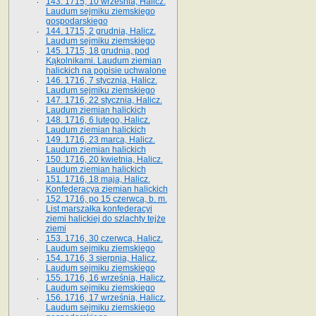
143. 1715, 10 września, Halicz.
Laudum sejmiku ziemskiego
gospodarskiego
144. 1715, 2 grudnia, Halicz.
Laudum sejmiku ziemskiego
145. 1715, 18 grudnia, pod
Kąkolnikami. Laudum ziemian
halickich na popisie uchwalone
146. 1716, 7 stycznia, Halicz.
Laudum sejmiku ziemskiego
147. 1716, 22 stycznia, Halicz.
Laudum ziemian halickich
148. 1716, 6 lutego, Halicz.
Laudum ziemian halickich
149. 1716, 23 marca, Halicz.
Laudum ziemian halickich
150. 1716, 20 kwietnia, Halicz.
Laudum ziemian halickich
151. 1716, 18 maja, Halicz.
Konfederacya ziemian halickich
152. 1716, po 15 czerwca, b. m.
List marszałka konfederacyi
ziemi halickiej do szlachty tejże
ziemi
153. 1716, 30 czerwca, Halicz.
Laudum sejmiku ziemskiego
154. 1716, 3 sierpnia, Halicz.
Laudum sejmiku ziemskiego
155. 1716, 16 września, Halicz.
Laudum sejmiku ziemskiego
156. 1716, 17 września, Halicz.
Laudum sejmiku ziemskiego