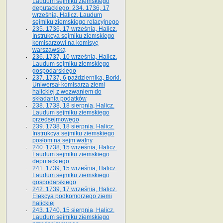
Laudum sejmiku ziemskiego
deputackiego. 234. 1736, 17
września, Halicz. Laudum
sejmiku ziemskiego relacyjnego
235. 1736, 17 września, Halicz.
Instrukcya sejmiku ziemskiego
komisarzowi na komisyę
warszawską
236. 1737, 10 września, Halicz.
Laudum sejmiku ziemskiego
gospodarskiego
237. 1737, 6 października, Borki.
Uniwersał komisarza ziemi
halickiej z wezwaniem do
składania podatków
238. 1738, 18 sierpnia, Halicz.
Laudum sejmiku ziemskiego
przedsejmowego
239. 1738, 18 sierpnia, Halicz.
Instrukcya sejmiku ziemskiego
posłom na sejm walny
240. 1738, 15 września, Halicz.
Laudum sejmiku ziemskiego
deputackiego
241. 1739, 15 września, Halicz.
Laudum sejmiku ziemskiego
gospodarskiego
242. 1739, 17 września, Halicz.
Elekcya podkomorzego ziemi
halickiej
243. 1740, 15 sierpnia, Halicz.
Laudum sejmiku ziemskiego