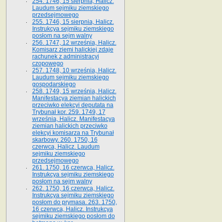
254. 1746, 15 sierpnia, Halicz.
Laudum sejmiku ziemskiego
przedsejmowego
255. 1746, 15 sierpnia, Halicz.
Instrukcya sejmiku ziemskiego
posłom na sejm walny
256. 1747, 12 września, Halicz.
Komisarz ziemi halickiej zdaje
rachunek z administracyi
czopowego
257. 1748, 10 września, Halicz.
Laudum sejmiku ziemskiego
gospodarskiego
258. 1749, 15 września, Halicz.
Manifestacya ziemian halickich
przeciwko elekcyi deputata na
Trybunał kor. 259. 1749, 17
września, Halicz. Manifestacya
ziemian halickich przeciwko
elekcyi komisarza na Trybunał
skarbowy. 260. 1750, 16
czerwca, Halicz. Laudum
sejmiku ziemskiego
przedsejmowego
261. 1750, 16 czerwca, Halicz.
Instrukcya sejmiku ziemskiego
posłom na sejm walny
262. 1750, 16 czerwca, Halicz.
Instrukcya sejmiku ziemskiego
posłom do prymasa. 263. 1750,
16 czerwca, Halicz. Instrukcya
sejmiku ziemskiego posłom do