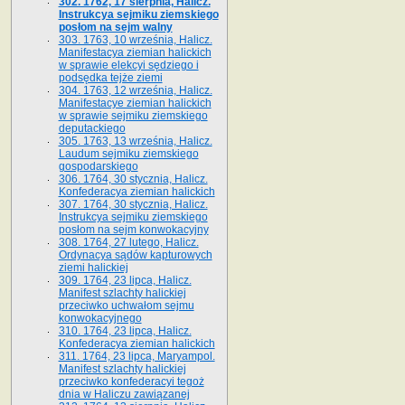
302. 1762, 17 sierpnia, Halicz.
Instrukcya sejmiku ziemskiego
posłom na sejm walny
303. 1763, 10 września, Halicz.
Manifestacya ziemian halickich
w sprawie elekcyi sędziego i
podsędka tejże ziemi
304. 1763, 12 września, Halicz.
Manifestacye ziemian halickich
w sprawie sejmiku ziemskiego
deputackiego
305. 1763, 13 września, Halicz.
Laudum sejmiku ziemskiego
gospodarskiego
306. 1764, 30 stycznia, Halicz.
Konfederacya ziemian halickich
307. 1764, 30 stycznia, Halicz.
Instrukcya sejmiku ziemskiego
posłom na sejm konwokacyjny
308. 1764, 27 lutego, Halicz.
Ordynacya sądów kapturowych
ziemi halickiej
309. 1764, 23 lipca, Halicz.
Manifest szlachty halickiej
przeciwko uchwałom sejmu
konwokacyjnego
310. 1764, 23 lipca, Halicz.
Konfederacya ziemian halickich
311. 1764, 23 lipca, Maryampol.
Manifest szlachty halickiej
przeciwko konfederacyi tegoż
dnia w Haliczu zawiązanej