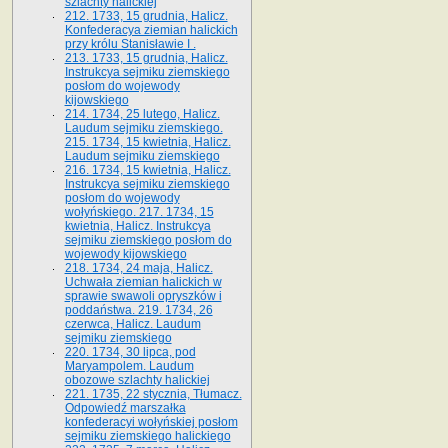
szlachty halickiej
212. 1733, 15 grudnia, Halicz.
Konfederacya ziemian halickich
przy królu Stanisławie I .
213. 1733, 15 grudnia, Halicz.
Instrukcya sejmiku ziemskiego
posłom do wojewody
kijowskiego
214. 1734, 25 lutego, Halicz.
Laudum sejmiku ziemskiego.
215. 1734, 15 kwietnia, Halicz.
Laudum sejmiku ziemskiego
216. 1734, 15 kwietnia, Halicz.
Instrukcya sejmiku ziemskiego
posłom do wojewody
wołyńskiego. 217. 1734, 15
kwietnia, Halicz. Instrukcya
sejmiku ziemskiego posłom do
wojewody kijowskiego
218. 1734, 24 maja, Halicz.
Uchwała ziemian halickich w
sprawie swawoli opryszków i
poddaństwa. 219. 1734, 26
czerwca, Halicz. Laudum
sejmiku ziemskiego
220. 1734, 30 lipca, pod
Maryampolem. Laudum
obozowe szlachty halickiej
221. 1735, 22 stycznia, Tłumacz.
Odpowiedź marszałka
konfederacyi wołyńskiej posłom
sejmiku ziemskiego halickiego