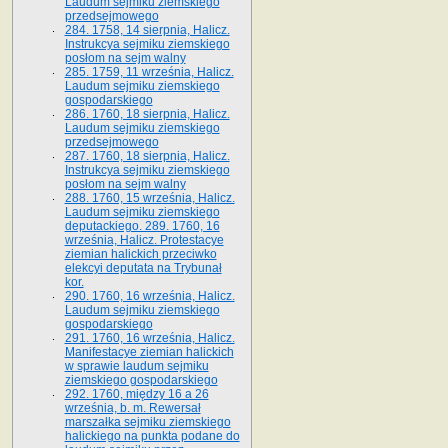
Laudum sejmiku ziemskiego
przedsejmowego
284. 1758, 14 sierpnia, Halicz.
Instrukcya sejmiku ziemskiego
posłom na sejm walny
285. 1759, 11 września, Halicz.
Laudum sejmiku ziemskiego
gospodarskiego
286. 1760, 18 sierpnia, Halicz.
Laudum sejmiku ziemskiego
przedsejmowego
287. 1760, 18 sierpnia, Halicz.
Instrukcya sejmiku ziemskiego
posłom na sejm walny
288. 1760, 15 września, Halicz.
Laudum sejmiku ziemskiego
deputackiego. 289. 1760, 16
września, Halicz. Protestacye
ziemian halickich przeciwko
elekcyi deputata na Trybunał
kor.
290. 1760, 16 września, Halicz.
Laudum sejmiku ziemskiego
gospodarskiego
291. 1760, 16 września, Halicz.
Manifestacye ziemian halickich
w sprawie laudum sejmiku
ziemskiego gospodarskiego
292. 1760, między 16 a 26
września, b. m. Rewersał
marszałka sejmiku ziemskiego
halickiego na punkta podane do