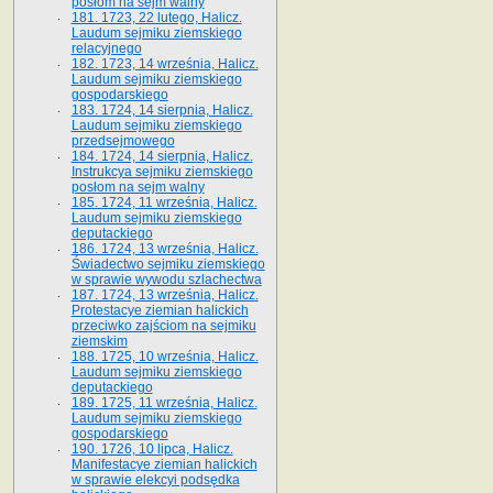
posłom na sejm walny
181. 1723, 22 lutego, Halicz.
Laudum sejmiku ziemskiego
relacyjnego
182. 1723, 14 września, Halicz.
Laudum sejmiku ziemskiego
gospodarskiego
183. 1724, 14 sierpnia, Halicz.
Laudum sejmiku ziemskiego
przedsejmowego
184. 1724, 14 sierpnia, Halicz.
Instrukcya sejmiku ziemskiego
posłom na sejm walny
185. 1724, 11 września, Halicz.
Laudum sejmiku ziemskiego
deputackiego
186. 1724, 13 września, Halicz.
Świadectwo sejmiku ziemskiego
w sprawie wywodu szlachectwa
187. 1724, 13 września, Halicz.
Protestacye ziemian halickich
przeciwko zajściom na sejmiku
ziemskim
188. 1725, 10 września, Halicz.
Laudum sejmiku ziemskiego
deputackiego
189. 1725, 11 września, Halicz.
Laudum sejmiku ziemskiego
gospodarskiego
190. 1726, 10 lipca, Halicz.
Manifestacye ziemian halickich
w sprawie elekcyi podsędka