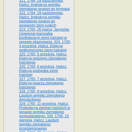
321. 1764, 29 października,
Halicz. Instrukcya sejmiku
ziemskiego posłom do prymasa
322. 1764, 29 października,
Halicz. Instrukcya sejmiku
ziemskiego posłom do
wojewody ziem ruskich
323. 1765, 26 marca, Jaryszów.
Uniwersał marszałka
konfederacyi ziemi halickiej w
sprawie okazowania. 324. 1765,
4 września, Halicz. Elekcya
podkomorzego ziemi halickiej
325. 1765, 5 września, Halicz.
Elekcya sędziego ziemskiego
halickiego
326. 1765, 6 września, Halicz.
Elekcya podsędka ziemi
halickiej
327. 1765, 7 września, Halicz.
Elekcya pisarza ziemskiego
halickiego
328. 1765, 9 września, Halicz.
Laudum sejmiku ziemskiego
deputackiego
329. 1765, 11 września, Halicz.
Protestacya ziemian halickich w
sprawie sejmiku ziemskiego
gospodarskiego. 330. 1766, 25
sierpnia, Halicz. Laudum
sejmiku ziemskiego
przedsejmowego