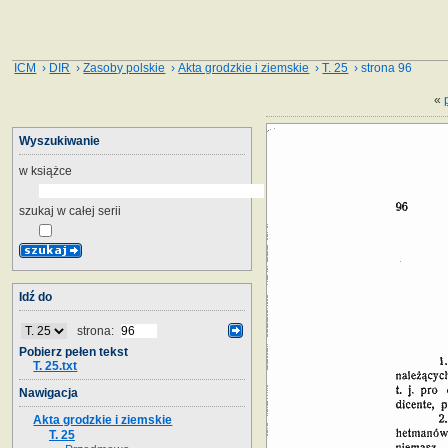
ICM
›
DIR
›
Zasoby polskie
›
Akta grodzkie i ziemskie
›
T. 25
› strona 96
«
Wyszukiwanie
w książce
szukaj w całej serii
Idź do
strona:
Pobierz pełen tekst
T. 25.txt
Nawigacja
Akta grodzkie i ziemskie
T. 25