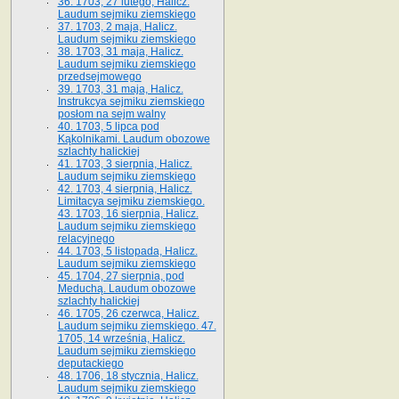
36. 1703, 27 lutego, Halicz.
Laudum sejmiku ziemskiego
37. 1703, 2 maja, Halicz.
Laudum sejmiku ziemskiego
38. 1703, 31 maja, Halicz.
Laudum sejmiku ziemskiego
przedsejmowego
39. 1703, 31 maja, Halicz.
Instrukcya sejmiku ziemskiego
posłom na sejm walny
40. 1703, 5 lipca pod
Kąkolnikami. Laudum obozowe
szlachty halickiej
41­. 1703, 3 sierpnia, Halicz.
Laudum sejmiku ziemskiego
42. 1703, 4 sierpnia, Halicz.
Limitacya sejmiku ziemskiego.
43. 1703, 16 sierpnia, Halicz.
Laudum sejmiku ziemskiego
relacyjnego
44. 1703, 5 listopada, Halicz.
Laudum sejmiku ziemskiego
45. 1704, 27 sierpnia, pod
Meduchą. Laudum obozowe
szlachty halickiej
46. 1705, 26 czerwca, Halicz.
Laudum sejmiku ziemskiego. 47.
1705, 14 września, Halicz.
Laudum sejmiku ziemskiego
deputackiego
48. 1706, 18 stycznia, Halicz.
Laudum sejmiku ziemskiego