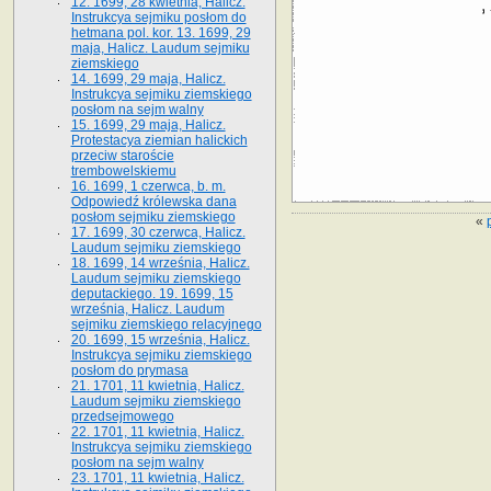
12. 1699, 28 kwietnia, Halicz.
Instrukcya sejmiku posłom do
hetmana pol. kor. 13. 1699, 29
maja, Halicz. Laudum sejmiku
ziemskiego
14. 1699, 29 maja, Halicz.
Instrukcya sejmiku ziemskiego
posłom na sejm walny
15. 1699, 29 maja, Halicz.
Protestacya ziemian halickich
przeciw staroście
trembowelskiemu
16. 1699, 1 czerwca, b. m.
Odpowiedź królewska dana
posłom sejmiku ziemskiego
«
17. 1699, 30 czerwca, Halicz.
Laudum sejmiku ziemskiego
18. 1699, 14 września, Halicz.
Laudum sejmiku ziemskiego
deputackiego. 19. 1699, 15
września, Halicz. Laudum
sejmiku ziemskiego relacyjnego
20. 1699, 15 września, Halicz.
Instrukcya sejmiku ziemskiego
posłom do prymasa
21. 1701, 11 kwietnia, Halicz.
Laudum sejmiku ziemskiego
przedsejmowego
22. 1701, 11 kwietnia, Halicz.
Instrukcya sejmiku ziemskiego
posłom na sejm walny
23. 1701, 11 kwietnia, Halicz.