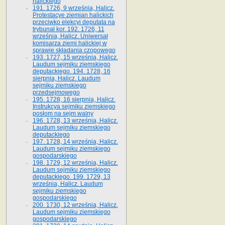
halickiego
191. 1726, 9 września, Halicz.
Protestacye ziemian halickich
przeciwko elekcyi deputata na
trybunał kor. 192. 1726, 11
września, Halicz. Uniwersał
komisarza ziemi halickiej w
sprawie składania czopowego
193. 1727, 15 września, Halicz.
Laudum sejmiku ziemskiego
deputackiego. 194. 1728, 16
sierpnia, Halicz. Laudum
sejmiku ziemskiego
przedsejmowego
195. 1728, 16 sierpnia, Halicz.
Instrukcya sejmiku ziemskiego
posłom na sejm walny
196. 1728, 13 września, Halicz.
Laudum sejmiku ziemskiego
deputackiego
197. 1728, 14 września, Halicz.
Laudum sejmiku ziemskiego
gospodarskiego
198. 1729, 12 września, Halicz.
Laudum sejmiku ziemskiego
deputackiego. 199. 1729, 13
września, Halicz. Laudum
sejmiku ziemskiego
gospodarskiego
200. 1730, 12 września, Halicz.
Laudum sejmiku ziemskiego
gospodarskiego