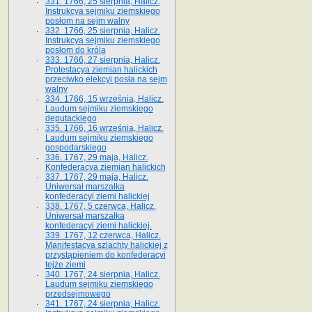
331. 1766, 25 sierpnia, Halicz.
Instrukcya sejmiku ziemskiego
posłom na sejm walny
332. 1766, 25 sierpnia, Halicz.
Instrukcya sejmiku ziemskiego
posłom do króla
333. 1766, 27 sierpnia, Halicz.
Protestacya ziemian halickich
przeciwko elekcyi posła na sejm
walny
334. 1766, 15 września, Halicz.
Laudum sejmiku ziemskiego
deputackiego
335. 1766, 16 września, Halicz.
Laudum sejmiku ziemskiego
gospodarskiego
336. 1767, 29 maja, Halicz.
Konfederacya ziemian halickich
337. 1767, 29 maja, Halicz.
Uniwersał marszałka
konfederacyi ziemi halickiej
338. 1767, 5 czerwca, Halicz.
Uniwersał marszałka
konfederacyi ziemi halickiej.
339. 1767, 12 czerwca, Halicz.
Manifestacya szlachty halickiej z
przystąpieniem do konfederacyi
tejże ziemi
340. 1767, 24 sierpnia, Halicz.
Laudum sejmiku ziemskiego
przedsejmowego
341. 1767, 24 sierpnia, Halicz.