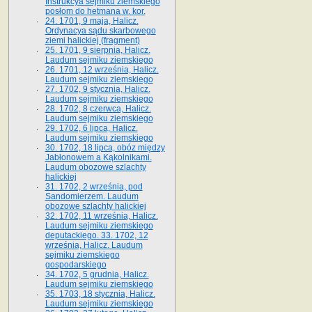
Instrukcya sejmiku ziemskiego
posłom do hetmana w. kor.
24. 1701, 9 maja, Halicz.
Ordynacya sądu skarbowego
ziemi halickiej (fragment)
25. 1701, 9 sierpnia, Halicz.
Laudum sejmiku ziemskiego
26. 1701, 12 września, Halicz.
Laudum sejmiku ziemskiego
27. 1702, 9 stycznia, Halicz.
Laudum sejmiku ziemskiego
28. 1702, 8 czerwca, Halicz.
Laudum sejmiku ziemskiego
29. 1702, 6 lipca, Halicz.
Laudum sejmiku ziemskiego
30. 1702, 18 lipca, obóz między
Jabłonowem a Kąkolnikami.
Laudum obozowe szlachty
halickiej
31. 1702, 2 września, pod
Sandomierzem. Laudum
obozowe szlachty halickiej
32. 1702, 11 września, Halicz.
Laudum sejmiku ziemskiego
deputackiego. 33. 1702, 12
września, Halicz. Laudum
sejmiku ziemskiego
gospodarskiego
34. 1702, 5 grudnia, Halicz.
Laudum sejmiku ziemskiego
35. 1703, 18 stycznia, Halicz.
Laudum sejmiku ziemskiego