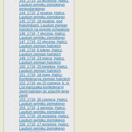
143. 1715, 10 września, Halicz.
Laudum sejmiku ziemskiego
gospodarskiego
144. 1715, 2 grudnia, Halicz.
Laudum sejmiku ziemskiego
145. 1715, 18 grudnia, pod
Kąkolnikami. Laudum ziemian
halickich na popisie uchwalone
146. 1716, 7 stycznia, Halicz.
Laudum sejmiku ziemskiego
147. 1716, 22 stycznia, Halicz.
Laudum ziemian halickich
148. 1716, 6 lutego, Halicz.
Laudum ziemian halickich
149. 1716, 23 marca, Halicz.
Laudum ziemian halickich
150. 1716, 20 kwietnia, Halicz.
Laudum ziemian halickich
151. 1716, 18 maja, Halicz.
Konfederacya ziemian halickich
152. 1716, po 15 czerwca, b. m.
List marszałka konfederacyi
ziemi halickiej do szlachty tejże
ziemi
153. 1716, 30 czerwca, Halicz.
Laudum sejmiku ziemskiego
154. 1716, 3 sierpnia, Halicz.
Laudum sejmiku ziemskiego
155. 1716, 16 września, Halicz.
Laudum sejmiku ziemskiego
156. 1716, 17 września, Halicz.
Laudum sejmiku ziemskiego