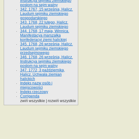
Instrukcya sejmiku ziemskiego
posłom na sejm walny
342. 1767, 15 września, Halicz.
Laudum sejmiku ziemskiego
gospodarskiego
343. 1768, 22 lutego, Halicz.
Laudum sejmiku ziemskiego
344. 1768, 17 maja, Winnica.
Manifestacya marszałka
konfederacyi ziemi halickiej
345. 1768, 26 września, Halicz.
Laudum sejmiku ziemskiego
przedsejmowego
346. 1768, 26 września, Halicz.
Instrukcya sejmiku ziemskiego
posłom na sejm walny
347. 1772, 3 października,
Halicz. Uchwała ziemian
halickich
Indeks nazw osób i
miejscowości
Indeks rzeczowy
Corrigenda
zwiń wszystkie
|
rozwiń wszystkie