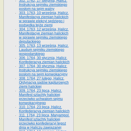
302. 1762, 17 sierpnia, Halicz.
Instrukcya sejmiku ziemskiego
posłom na sejm walny
303. 1763, 10 września, Halicz.
Manifestacya ziemian halickich
w sprawie elekcyi sędziego i
podsędka tejże ziemi
304. 1763, 12 września, Halicz.
Manifestacye ziemian halickich
w sprawie sejmiku ziemskiego
deputackiego
305. 1763, 13 września, Halicz.
Laudum sejmiku ziemskiego
gospodarskiego
306. 1764, 30 stycznia, Halicz.
Konfederacya ziemian halickich
307. 1764, 30 stycznia, Halicz.
Instrukcya sejmiku ziemskiego
posłom na sejm konwokacyjny
308. 1764, 27 lutego, Halicz.
Ordynacya sądów kapturowych
ziemi halickiej
309. 1764, 23 lipca, Halicz.
Manifest szlachty halickiej
przeciwko uchwałom sejmu
konwokacyjnego
310. 1764, 23 lipca, Halicz.
Konfederacya ziemian halickich
311. 1764, 23 lipca, Maryampol.
Manifest szlachty halickiej
przeciwko konfederacyi tegoż
dnia w Haliczu zawiązanej