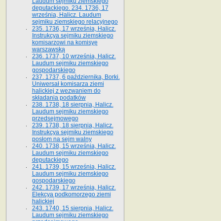
Laudum sejmiku ziemskiego
deputackiego. 234. 1736, 17
września, Halicz. Laudum
sejmiku ziemskiego relacyjnego
235. 1736, 17 września, Halicz.
Instrukcya sejmiku ziemskiego
komisarzowi na komisyę
warszawską
236. 1737, 10 września, Halicz.
Laudum sejmiku ziemskiego
gospodarskiego
237. 1737, 6 października, Borki.
Uniwersał komisarza ziemi
halickiej z wezwaniem do
składania podatków
238. 1738, 18 sierpnia, Halicz.
Laudum sejmiku ziemskiego
przedsejmowego
239. 1738, 18 sierpnia, Halicz.
Instrukcya sejmiku ziemskiego
posłom na sejm walny
240. 1738, 15 września, Halicz.
Laudum sejmiku ziemskiego
deputackiego
241. 1739, 15 września, Halicz.
Laudum sejmiku ziemskiego
gospodarskiego
242. 1739, 17 września, Halicz.
Elekcya podkomorzego ziemi
halickiej
243. 1740, 15 sierpnia, Halicz.
Laudum sejmiku ziemskiego