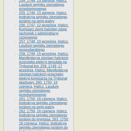
254. 1746, 15 sierpnia, Halicz.
Laudum sejmiku ziemskiego
przedsejmowego
255. 1746, 15 sierpnia, Halicz.
Instrukcya sejmiku ziemskiego
posłom na sejm walny
256. 1747, 12 września, Halicz.
Komisarz ziemi halickiej zdaje
rachunek z administracyi
czopowego
257. 1748, 10 września, Halicz.
Laudum sejmiku ziemskiego
gospodarskiego
258. 1749, 15 września, Halicz.
Manifestacya ziemian halickich
przeciwko elekcyi deputata na
Trybunał kor. 259. 1749, 17
września, Halicz. Manifestacya
ziemian halickich przeciwko
elekcyi komisarza na Trybunał
skarbowy. 260. 1750, 16
czerwca, Halicz. Laudum
sejmiku ziemskiego
przedsejmowego
261. 1750, 16 czerwca, Halicz.
Instrukcya sejmiku ziemskiego
posłom na sejm walny
262. 1750, 16 czerwca, Halicz.
Instrukcya sejmiku ziemskiego
posłom do prymasa. 263. 1750,
16 czerwca, Halicz. Instrukcya
sejmiku ziemskiego posłom do