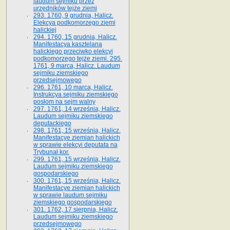
laudum sejmiku przez
urzędników tejże ziemi
293. 1760, 9 grudnia, Halicz.
Elekcya podkomorzego ziemi
halickiej
294. 1760, 15 grudnia, Halicz.
Manifestacya kasztelana
halickiego przeciwko elekcyi
podkomorzego tejże ziemi. 295.
1761, 9 marca, Halicz. Laudum
sejmiku ziemskiego
przedsejmowego
296. 1761, 10 marca, Halicz.
Instrukcya sejmiku ziemskiego
posłom na sejm walny
297. 1761, 14 września, Halicz.
Laudum sejmiku ziemskiego
deputackiego
298. 1761, 15 września, Halicz.
Manifestacye ziemian halickich
w sprawie elekcyi deputata na
Trybunał kor.
299. 1761, 15 września, Halicz.
Laudum sejmiku ziemskiego
gospodarskiego
300. 1761, 15 września, Halicz.
Manifestacye ziemian halickich
w sprawie laudum sejmiku
ziemskiego gospodarskiego
301. 1762, 17 sierpnia, Halicz.
Laudum sejmiku ziemskiego
przedsejmowego