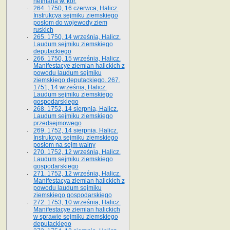
hetmana w. kor.
264. 1750, 16 czerwca, Halicz.
Instrukcya sejmiku ziemskiego
posłom do wojewody ziem
ruskich
265. 1750, 14 września, Halicz.
Laudum sejmiku ziemskiego
deputackiego
266. 1750, 15 września, Halicz.
Manifestacye ziemian halickich z
powodu laudum sejmiku
ziemskiego deputackiego. 267.
1751, 14 września, Halicz.
Laudum sejmiku ziemskiego
gospodarskiego
268. 1752, 14 sierpnia, Halicz.
Laudum sejmiku ziemskiego
przedsejmowego
269. 1752, 14 sierpnia, Halicz.
Instrukcya sejmiku ziemskiego
posłom na sejm walny
270. 1752, 12 września, Halicz.
Laudum sejmiku ziemskiego
gospodarskiego
271. 1752, 12 września, Halicz.
Manifestacya ziemian halickich z
powodu laudum sejmiku
ziemskiego gospodarskiego
272. 1753, 10 września, Halicz.
Manifestacye ziemian halickich
w sprawie sejmiku ziemskiego
deputackiego