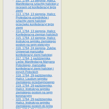
312. 1764, 13 sierpnia, Halicz.
Manifestacya szlachty halickiej z
recesem od konfederacyi tejże
ziemi
313. 1764, 13 sierpnia, Halicz.
Protestacya urzędników i
szlachty ziemi halickiej
przeciwko konfederacyi tejże
ziemi
314. 1764, 13 sierpnia, Halicz.
Konfederacya ziemian halickich
315. 1764, 13 sierpnia, Halicz.
Instrukcya sejmiku ziemskiego
posłom na sejm elekcyjny
316. 1764, 24 sierpnia, Żuków.
Uniwersał marszałka
konfederacyi ziemi halickiej
317. 1764, 1 października,
Lwów. Manifestacya Maryana
Potockiego, marszałka
konfederacyi ziemi halickiej i
innych Potockich
318. 1764, 29 października,
Halicz. Laudum sejmiku
ziemskiego przedsejmowego
319. 1764, 29 października,
Halicz. Instrukcya sejmiku
ziemskiego posłom na sejm
koronacyjny
320. 1764, 29 października,
Halicz. Instrukcya sejmiku
ziemskiego posłom do króla