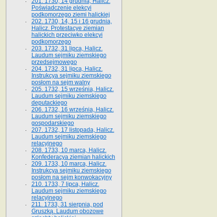
201. 1730, 14 grudnia, Halicz.
Poświadczenie elekcyi
podkomorzego ziemi halickiej
202. 1730, 14, 15 i 16 grudnia,
Halicz. Protestacye ziemian
halickich przeciwko elekcyi
podkomorzego
203. 1732, 31 lipca, Halicz.
Laudum sejmiku ziemskiego
przedsejmowego
204. 1732, 31 lipca, Halicz.
Instrukcya sejmiku ziemskiego
posłom na sejm walny
205. 1732, 15 września, Halicz.
Laudum sejmiku ziemskiego
deputackiego
206. 1732, 16 września, Halicz.
Laudum sejmiku ziemskiego
gospodarskiego
207. 1732, 17 listopada, Halicz.
Laudum sejmiku ziemskiego
relacyjnego
208. 1733, 10 marca, Halicz.
Konfederacya ziemian halickich­
209. 1733, 10 marca, Halicz.
Instrukcya sejmiku ziemskiego
posłom na sejm konwokacyjny
210. 1733, 7 lipca, Halicz.
Laudum sejmiku ziemskiego
relacyjnego
211. 1733, 31 sierpnia, pod
Gruszką. Laudum obozowe