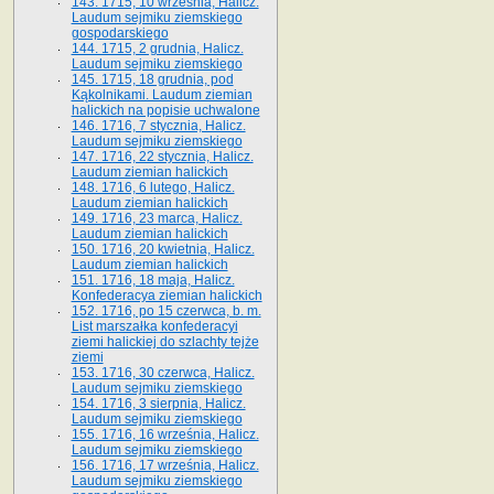
143. 1715, 10 września, Halicz.
Laudum sejmiku ziemskiego
gospodarskiego
144. 1715, 2 grudnia, Halicz.
Laudum sejmiku ziemskiego
145. 1715, 18 grudnia, pod
Kąkolnikami. Laudum ziemian
halickich na popisie uchwalone
146. 1716, 7 stycznia, Halicz.
Laudum sejmiku ziemskiego
147. 1716, 22 stycznia, Halicz.
Laudum ziemian halickich
148. 1716, 6 lutego, Halicz.
Laudum ziemian halickich
149. 1716, 23 marca, Halicz.
Laudum ziemian halickich
150. 1716, 20 kwietnia, Halicz.
Laudum ziemian halickich
151. 1716, 18 maja, Halicz.
Konfederacya ziemian halickich
152. 1716, po 15 czerwca, b. m.
List marszałka konfederacyi
ziemi halickiej do szlachty tejże
ziemi
153. 1716, 30 czerwca, Halicz.
Laudum sejmiku ziemskiego
154. 1716, 3 sierpnia, Halicz.
Laudum sejmiku ziemskiego
155. 1716, 16 września, Halicz.
Laudum sejmiku ziemskiego
156. 1716, 17 września, Halicz.
Laudum sejmiku ziemskiego