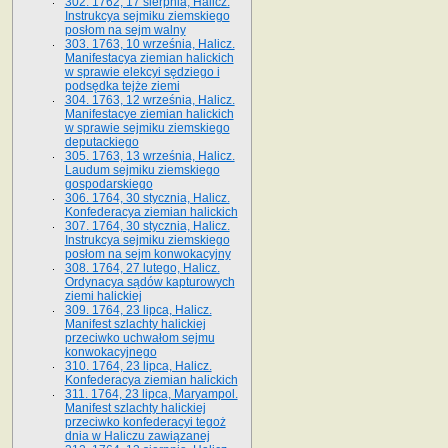
302. 1762, 17 sierpnia, Halicz.
Instrukcya sejmiku ziemskiego
posłom na sejm walny
303. 1763, 10 września, Halicz.
Manifestacya ziemian halickich
w sprawie elekcyi sędziego i
podsędka tejże ziemi
304. 1763, 12 września, Halicz.
Manifestacye ziemian halickich
w sprawie sejmiku ziemskiego
deputackiego
305. 1763, 13 września, Halicz.
Laudum sejmiku ziemskiego
gospodarskiego
306. 1764, 30 stycznia, Halicz.
Konfederacya ziemian halickich
307. 1764, 30 stycznia, Halicz.
Instrukcya sejmiku ziemskiego
posłom na sejm konwokacyjny
308. 1764, 27 lutego, Halicz.
Ordynacya sądów kapturowych
ziemi halickiej
309. 1764, 23 lipca, Halicz.
Manifest szlachty halickiej
przeciwko uchwałom sejmu
konwokacyjnego
310. 1764, 23 lipca, Halicz.
Konfederacya ziemian halickich
311. 1764, 23 lipca, Maryampol.
Manifest szlachty halickiej
przeciwko konfederacyi tegoż
dnia w Haliczu zawiązanej