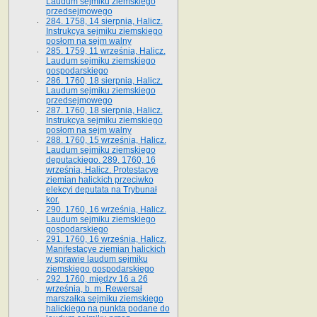
Laudum sejmiku ziemskiego
przedsejmowego
284. 1758, 14 sierpnia, Halicz.
Instrukcya sejmiku ziemskiego
posłom na sejm walny
285. 1759, 11 września, Halicz.
Laudum sejmiku ziemskiego
gospodarskiego
286. 1760, 18 sierpnia, Halicz.
Laudum sejmiku ziemskiego
przedsejmowego
287. 1760, 18 sierpnia, Halicz.
Instrukcya sejmiku ziemskiego
posłom na sejm walny
288. 1760, 15 września, Halicz.
Laudum sejmiku ziemskiego
deputackiego. 289. 1760, 16
września, Halicz. Protestacye
ziemian halickich przeciwko
elekcyi deputata na Trybunał
kor.
290. 1760, 16 września, Halicz.
Laudum sejmiku ziemskiego
gospodarskiego
291. 1760, 16 września, Halicz.
Manifestacye ziemian halickich
w sprawie laudum sejmiku
ziemskiego gospodarskiego
292. 1760, między 16 a 26
września, b. m. Rewersał
marszałka sejmiku ziemskiego
halickiego na punkta podane do