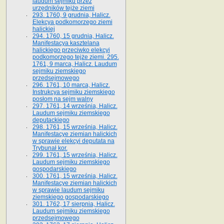
laudum sejmiku przez
urzędników tejże ziemi
293. 1760, 9 grudnia, Halicz.
Elekcya podkomorzego ziemi
halickiej
294. 1760, 15 grudnia, Halicz.
Manifestacya kasztelana
halickiego przeciwko elekcyi
podkomorzego tejże ziemi. 295.
1761, 9 marca, Halicz. Laudum
sejmiku ziemskiego
przedsejmowego
296. 1761, 10 marca, Halicz.
Instrukcya sejmiku ziemskiego
posłom na sejm walny
297. 1761, 14 września, Halicz.
Laudum sejmiku ziemskiego
deputackiego
298. 1761, 15 września, Halicz.
Manifestacye ziemian halickich
w sprawie elekcyi deputata na
Trybunał kor.
299. 1761, 15 września, Halicz.
Laudum sejmiku ziemskiego
gospodarskiego
300. 1761, 15 września, Halicz.
Manifestacye ziemian halickich
w sprawie laudum sejmiku
ziemskiego gospodarskiego
301. 1762, 17 sierpnia, Halicz.
Laudum sejmiku ziemskiego
przedsejmowego