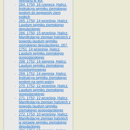
hetmana w. kor.
264. 1750, 16 czerwca, Halicz.
Instrukcya sejmiku ziemskiego
posłom do wojewody ziem
ruskich
265. 1750, 14 września, Halicz.
Laudum sejmiku ziemskiego
deputackiego
266. 1750, 15 września, Halicz.
Manifestacye ziemian halickich z
powodu laudum sejmiku
ziemskiego deputackiego. 267.
1751, 14 września, Halicz.
Laudum sejmiku ziemskiego
gospodarskiego
268. 1752, 14 sierpnia, Halicz.
Laudum sejmiku ziemskiego
przedsejmowego
269. 1752, 14 sierpnia, Halicz.
Instrukcya sejmiku ziemskiego
posłom na sejm walny
270. 1752, 12 września, Halicz.
Laudum sejmiku ziemskiego
gospodarskiego
271. 1752, 12 września, Halicz.
Manifestacya ziemian halickich z
powodu laudum sejmiku
ziemskiego gospodarskiego
272. 1753, 10 września, Halicz.
Manifestacye ziemian halickich
w sprawie sejmiku ziemskiego
deputackiego