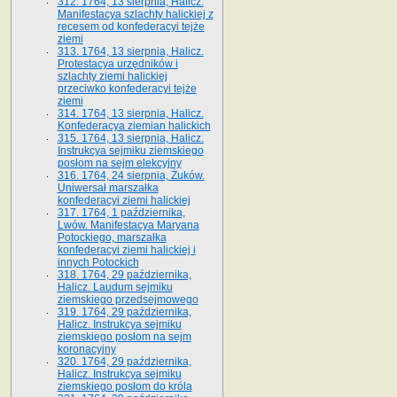
312. 1764, 13 sierpnia, Halicz.
Manifestacya szlachty halickiej z
recesem od konfederacyi tejże
ziemi
313. 1764, 13 sierpnia, Halicz.
Protestacya urzędników i
szlachty ziemi halickiej
przeciwko konfederacyi tejże
ziemi
314. 1764, 13 sierpnia, Halicz.
Konfederacya ziemian halickich
315. 1764, 13 sierpnia, Halicz.
Instrukcya sejmiku ziemskiego
posłom na sejm elekcyjny
316. 1764, 24 sierpnia, Żuków.
Uniwersał marszałka
konfederacyi ziemi halickiej
317. 1764, 1 października,
Lwów. Manifestacya Maryana
Potockiego, marszałka
konfederacyi ziemi halickiej i
innych Potockich
318. 1764, 29 października,
Halicz. Laudum sejmiku
ziemskiego przedsejmowego
319. 1764, 29 października,
Halicz. Instrukcya sejmiku
ziemskiego posłom na sejm
koronacyjny
320. 1764, 29 października,
Halicz. Instrukcya sejmiku
ziemskiego posłom do króla