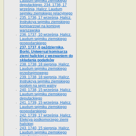
Laudum sejmiku ziemskiego
deputackiego. 234. 1736, 17
września, Halicz. Laudum
sejmiku ziemskiego relacyjnego
235. 1736, 17 września, Halicz.
Instrukcya sejmiku ziemskiego
komisarzowi na komisyę
warszawską
236. 1737, 10 września, Halicz.
Laudum sejmiku ziemskiego
gospodarskiego
237. 1737, 6 października,
Borki. Uniwersał komisarza
ziemi halickiej z wezwaniem do
składania podatków
238. 1738, 18 sierpnia, Halicz.
Laudum sejmiku ziemskiego
przedsejmowego
239. 1738, 18 sierpnia, Halicz.
Instrukcya sejmiku ziemskiego
posłom na sejm walny
240. 1738, 15 września, Halicz.
Laudum sejmiku ziemskiego
deputackiego
241. 1739, 15 września, Halicz.
Laudum sejmiku ziemskiego
gospodarskiego
242. 1739, 17 września, Halicz.
Elekcya podkomorzego ziemi
halickiej
243. 1740, 15 sierpnia, Halicz.
Laudum sejmiku ziemskiego