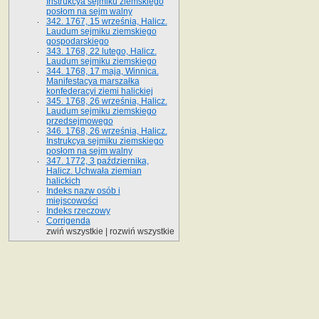
Instrukcya sejmiku ziemskiego
posłom na sejm walny
342. 1767, 15 września, Halicz.
Laudum sejmiku ziemskiego
gospodarskiego
343. 1768, 22 lutego, Halicz.
Laudum sejmiku ziemskiego
344. 1768, 17 maja, Winnica.
Manifestacya marszałka
konfederacyi ziemi halickiej
345. 1768, 26 września, Halicz.
Laudum sejmiku ziemskiego
przedsejmowego
346. 1768, 26 września, Halicz.
Instrukcya sejmiku ziemskiego
posłom na sejm walny
347. 1772, 3 października,
Halicz. Uchwała ziemian
halickich
Indeks nazw osób i
miejscowości
Indeks rzeczowy
Corrigenda
zwiń wszystkie
|
rozwiń wszystkie