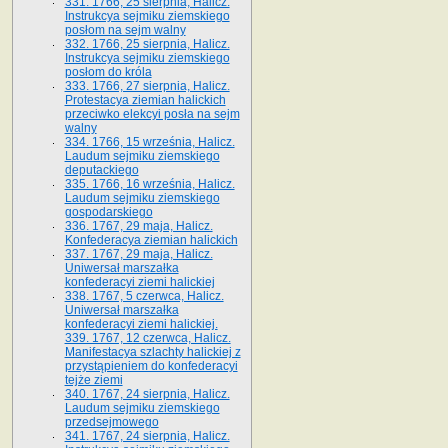
331. 1766, 25 sierpnia, Halicz.
Instrukcya sejmiku ziemskiego
posłom na sejm walny
332. 1766, 25 sierpnia, Halicz.
Instrukcya sejmiku ziemskiego
posłom do króla
333. 1766, 27 sierpnia, Halicz.
Protestacya ziemian halickich
przeciwko elekcyi posła na sejm
walny
334. 1766, 15 września, Halicz.
Laudum sejmiku ziemskiego
deputackiego
335. 1766, 16 września, Halicz.
Laudum sejmiku ziemskiego
gospodarskiego
336. 1767, 29 maja, Halicz.
Konfederacya ziemian halickich
337. 1767, 29 maja, Halicz.
Uniwersał marszałka
konfederacyi ziemi halickiej
338. 1767, 5 czerwca, Halicz.
Uniwersał marszałka
konfederacyi ziemi halickiej.
339. 1767, 12 czerwca, Halicz.
Manifestacya szlachty halickiej z
przystąpieniem do konfederacyi
tejże ziemi
340. 1767, 24 sierpnia, Halicz.
Laudum sejmiku ziemskiego
przedsejmowego
341. 1767, 24 sierpnia, Halicz.