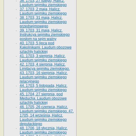
36. 1703, 27 lutego, Halicz.
Laudum sejmiku ziemskiego
37. 1703, 2 maja, Halicz.
Laudum sejmiku ziemskiego
38. 1703, 31 maja, Halicz.
Laudum sejmiku ziemskiego
przedsejmowego
39. 1703, 31 maja, Halicz.
Instrukcya sejmiku ziemskiego
posłom na sejm walny
40. 1703, 5 lipca pod
Kąkolnikami. Laudum obozowe
szlachty halickiej
41­. 1703, 3 sierpnia, Halicz.
Laudum sejmiku ziemskiego
42. 1703, 4 sierpnia, Halicz.
Limitacya sejmiku ziemskiego.
43. 1703, 16 sierpnia, Halicz.
Laudum sejmiku ziemskiego
relacyjnego
44. 1703, 5 listopada, Halicz.
Laudum sejmiku ziemskiego
45. 1704, 27 sierpnia, pod
Meduchą. Laudum obozowe
szlachty halickiej
46. 1705, 26 czerwca, Halicz.
Laudum sejmiku ziemskiego. 47.
1705, 14 września, Halicz.
Laudum sejmiku ziemskiego
deputackiego
48. 1706, 18 stycznia, Halicz.
Laudum sejmiku ziemskiego