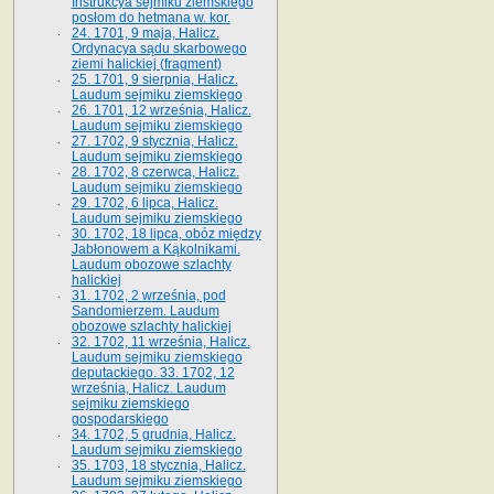
Instrukcya sejmiku ziemskiego
posłom do hetmana w. kor.
24. 1701, 9 maja, Halicz.
Ordynacya sądu skarbowego
ziemi halickiej (fragment)
25. 1701, 9 sierpnia, Halicz.
Laudum sejmiku ziemskiego
26. 1701, 12 września, Halicz.
Laudum sejmiku ziemskiego
27. 1702, 9 stycznia, Halicz.
Laudum sejmiku ziemskiego
28. 1702, 8 czerwca, Halicz.
Laudum sejmiku ziemskiego
29. 1702, 6 lipca, Halicz.
Laudum sejmiku ziemskiego
30. 1702, 18 lipca, obóz między
Jabłonowem a Kąkolnikami.
Laudum obozowe szlachty
halickiej
31. 1702, 2 września, pod
Sandomierzem. Laudum
obozowe szlachty halickiej
32. 1702, 11 września, Halicz.
Laudum sejmiku ziemskiego
deputackiego. 33. 1702, 12
września, Halicz. Laudum
sejmiku ziemskiego
gospodarskiego
34. 1702, 5 grudnia, Halicz.
Laudum sejmiku ziemskiego
35. 1703, 18 stycznia, Halicz.
Laudum sejmiku ziemskiego