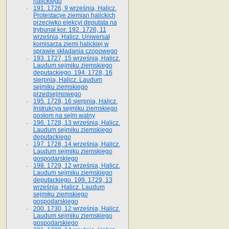
halickiego
191. 1726, 9 września, Halicz.
Protestacye ziemian halickich
przeciwko elekcyi deputata na
trybunał kor. 192. 1726, 11
września, Halicz. Uniwersał
komisarza ziemi halickiej w
sprawie składania czopowego
193. 1727, 15 września, Halicz.
Laudum sejmiku ziemskiego
deputackiego. 194. 1728, 16
sierpnia, Halicz. Laudum
sejmiku ziemskiego
przedsejmowego
195. 1728, 16 sierpnia, Halicz.
Instrukcya sejmiku ziemskiego
posłom na sejm walny
196. 1728, 13 września, Halicz.
Laudum sejmiku ziemskiego
deputackiego
197. 1728, 14 września, Halicz.
Laudum sejmiku ziemskiego
gospodarskiego
198. 1729, 12 września, Halicz.
Laudum sejmiku ziemskiego
deputackiego. 199. 1729, 13
września, Halicz. Laudum
sejmiku ziemskiego
gospodarskiego
200. 1730, 12 września, Halicz.
Laudum sejmiku ziemskiego
gospodarskiego