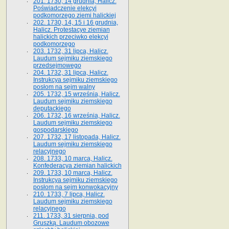
201. 1730, 14 grudnia, Halicz.
Poświadczenie elekcyi
podkomorzego ziemi halickiej
202. 1730, 14, 15 i 16 grudnia,
Halicz. Protestacye ziemian
halickich przeciwko elekcyi
podkomorzego
203. 1732, 31 lipca, Halicz.
Laudum sejmiku ziemskiego
przedsejmowego
204. 1732, 31 lipca, Halicz.
Instrukcya sejmiku ziemskiego
posłom na sejm walny
205. 1732, 15 września, Halicz.
Laudum sejmiku ziemskiego
deputackiego
206. 1732, 16 września, Halicz.
Laudum sejmiku ziemskiego
gospodarskiego
207. 1732, 17 listopada, Halicz.
Laudum sejmiku ziemskiego
relacyjnego
208. 1733, 10 marca, Halicz.
Konfederacya ziemian halickich­
209. 1733, 10 marca, Halicz.
Instrukcya sejmiku ziemskiego
posłom na sejm konwokacyjny
210. 1733, 7 lipca, Halicz.
Laudum sejmiku ziemskiego
relacyjnego
211. 1733, 31 sierpnia, pod
Gruszką. Laudum obozowe