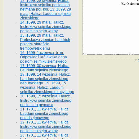
12. 1699, 28 kwietnia, Halicz.
Instrukcya sejmiku posłom do
hetmana pol. kor. 13. 1699, 29
maja, Halicz. Laudum sejmiku
ziemskiego
14. 1699, 29 maja, Halicz.
Instrukcya sejmiku ziemskiego
posłom na sejm walny
15. 1699, 29 maja, Halicz.
Protestacya ziemian halickich
przeciw staroście
trembowelskiemu
16. 1699, 1 czerwca, b. m.
Odpowiedź królewska dana
«
posłom sejmiku ziemskiego
17. 1699, 30 czerwca, Halicz.
Laudum sejmiku ziemskiego
18. 1699, 14 września, Halicz.
Laudum sejmiku ziemskiego
deputackiego. 19. 1699, 15
września, Halicz. Laudum
sejmiku ziemskiego relacyjnego
20. 1699, 15 września, Halicz.
Instrukcya sejmiku ziemskiego
posłom do prymasa
21. 1701, 11 kwietnia, Halicz.
Laudum sejmiku ziemskiego
przedsejmowego
22. 1701, 11 kwietnia, Halicz.
Instrukcya sejmiku ziemskiego
posłom na sejm walny
23. 1701, 11 kwietnia, Halicz.