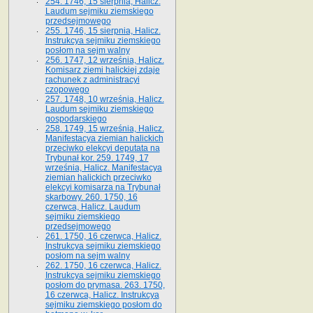
254. 1746, 15 sierpnia, Halicz.
Laudum sejmiku ziemskiego
przedsejmowego
255. 1746, 15 sierpnia, Halicz.
Instrukcya sejmiku ziemskiego
posłom na sejm walny
256. 1747, 12 września, Halicz.
Komisarz ziemi halickiej zdaje
rachunek z administracyi
czopowego
257. 1748, 10 września, Halicz.
Laudum sejmiku ziemskiego
gospodarskiego
258. 1749, 15 września, Halicz.
Manifestacya ziemian halickich
przeciwko elekcyi deputata na
Trybunał kor. 259. 1749, 17
września, Halicz. Manifestacya
ziemian halickich przeciwko
elekcyi komisarza na Trybunał
skarbowy. 260. 1750, 16
czerwca, Halicz. Laudum
sejmiku ziemskiego
przedsejmowego
261. 1750, 16 czerwca, Halicz.
Instrukcya sejmiku ziemskiego
posłom na sejm walny
262. 1750, 16 czerwca, Halicz.
Instrukcya sejmiku ziemskiego
posłom do prymasa. 263. 1750,
16 czerwca, Halicz. Instrukcya
sejmiku ziemskiego posłom do