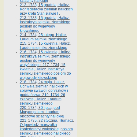
szlachty halickiej
212. 1733, 15 grudnia, Halicz.
Konfederacya ziemian halickich
przy królu Stanisławie I .
213. 1733, 15 grudnia, Halicz.
Instrukcya sejmiku ziemskiego
posłom do wojewody
kijowskiego
214. 1734, 25 lutego, Halicz.
Laudum sejmiku ziemskiego.
215. 1734, 15 kwietnia, Halicz.
Laudum sejmiku ziemskiego
216. 1734, 15 kwietnia, Halicz.
Instrukcya sejmiku ziemskiego
posłom do wojewody
wołyńskiego. 217. 1734, 15
kwietnia, Halicz. Instrukcya
sejmiku ziemskiego posłom do
wojewody kijowskiego
218. 1734, 24 maja, Halicz.
Uchwała ziemian halickich w
sprawie swawoli opryszków i
poddaństwa. 219. 1734, 26
czerwca, Halicz. Laudum
sejmiku ziemskiego
220. 1734, 30 lipca, pod
Maryampolem. Laudum
obozowe szlachty halickiej
221. 1735, 22 stycznia, Tłumacz.
Odpowiedź marszałka
konfederacyi wołyńskiej posłom
sejmiku ziemskiego halickiego