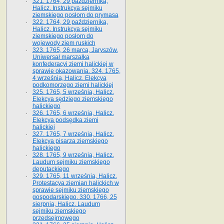
321. 1764, 29 października,
Halicz. Instrukcya sejmiku
ziemskiego posłom do prymasa
322. 1764, 29 października,
Halicz. Instrukcya sejmiku
ziemskiego posłom do
wojewody ziem ruskich
323. 1765, 26 marca, Jaryszów.
Uniwersał marszałka
konfederacyi ziemi halickiej w
sprawie okazowania. 324. 1765,
4 września, Halicz. Elekcya
podkomorzego ziemi halickiej
325. 1765, 5 września, Halicz.
Elekcya sędziego ziemskiego
halickiego
326. 1765, 6 września, Halicz.
Elekcya podsędka ziemi
halickiej
327. 1765, 7 września, Halicz.
Elekcya pisarza ziemskiego
halickiego
328. 1765, 9 września, Halicz.
Laudum sejmiku ziemskiego
deputackiego
329. 1765, 11 września, Halicz.
Protestacya ziemian halickich w
sprawie sejmiku ziemskiego
gospodarskiego. 330. 1766, 25
sierpnia, Halicz. Laudum
sejmiku ziemskiego
przedsejmowego