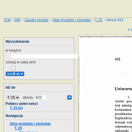
ICM
›
DIR
›
Zasoby polskie
›
Akta grodzkie i ziemskie
›
T. 25
› strona 422
«
Wyszukiwanie
w książce
szukaj w całej serii
Idź do
strona:
Pobierz pełen tekst
T. 25.txt
Nawigacja
Akta grodzkie i ziemskie
T. 25