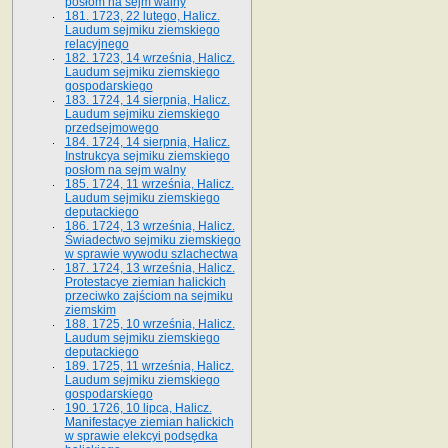
posłom na sejm walny
181. 1723, 22 lutego, Halicz.
Laudum sejmiku ziemskiego
relacyjnego
182. 1723, 14 września, Halicz.
Laudum sejmiku ziemskiego
gospodarskiego
183. 1724, 14 sierpnia, Halicz.
Laudum sejmiku ziemskiego
przedsejmowego
184. 1724, 14 sierpnia, Halicz.
Instrukcya sejmiku ziemskiego
posłom na sejm walny
185. 1724, 11 września, Halicz.
Laudum sejmiku ziemskiego
deputackiego
186. 1724, 13 września, Halicz.
Świadectwo sejmiku ziemskiego
w sprawie wywodu szlachectwa
187. 1724, 13 września, Halicz.
Protestacye ziemian halickich
przeciwko zajściom na sejmiku
ziemskim
188. 1725, 10 września, Halicz.
Laudum sejmiku ziemskiego
deputackiego
189. 1725, 11 września, Halicz.
Laudum sejmiku ziemskiego
gospodarskiego
190. 1726, 10 lipca, Halicz.
Manifestacye ziemian halickich
w sprawie elekcyi podsędka