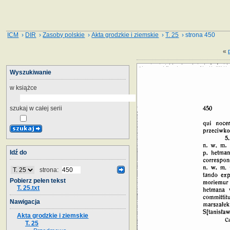
ICM
›
DIR
›
Zasoby polskie
›
Akta grodzkie i ziemskie
›
T. 25
› strona 450
«
Wyszukiwanie
w książce
szukaj w całej serii
Idź do
strona:
Pobierz pełen tekst
T. 25.txt
Nawigacja
Akta grodzkie i ziemskie
T. 25