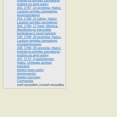
Instrukcya sejmiku ziemskiego
posłom na sejm walny
342. 1767, 15 września, Halicz.
Laudum sejmiku ziemskiego
gospodarskiego
343. 1768, 22 lutego, Halicz.
Laudum sejmiku ziemskiego
344. 1768, 17 maja, Winnica.
Manifestacya marszałka
konfederacyi ziemi halickiej
345. 1768, 26 września, Halicz.
Laudum sejmiku ziemskiego
przedsejmowego
346. 1768, 26 września, Halicz.
Instrukcya sejmiku ziemskiego
posłom na sejm walny
347. 1772, 3 października,
Halicz. Uchwała ziemian
halickich
Indeks nazw osób i
miejscowości
Indeks rzeczowy
Corrigenda
zwiń wszystkie
|
rozwiń wszystkie