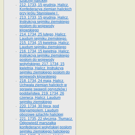
szlachty halickiej
212. 1733, 15 grudnia, Halicz.
Konfederacya ziemian halickich
przy królu Stanisławie I .
213. 1733, 15 grudnia, Halicz.
Instrukcya sejmiku ziemskiego
posłom do wojewody
kijowskiego
214. 1734, 25 lutego, Halicz.
Laudum sejmiku ziemskiego.
215. 1734, 15 kwietnia, Halicz.
Laudum sejmiku ziemskiego
216. 1734, 15 kwietnia, Halicz.
Instrukcya sejmiku ziemskiego
posłom do wojewody
wołyńskiego. 217. 1734, 15
kwietnia, Halicz. Instrukcya
sejmiku ziemskiego posłom do
wojewody kijowskiego
218. 1734, 24 maja, Halicz.
Uchwała ziemian halickich w
sprawie swawoli opryszków i
poddaństwa. 219. 1734, 26
czerwca, Halicz. Laudum
sejmiku ziemskiego
220. 1734, 30 lipca, pod
Maryampolem. Laudum
obozowe szlachty halickiej
221. 1735, 22 stycznia, Tłumacz.
Odpowiedź marszałka
konfederacyi wołyńskiej posłom
sejmiku ziemskiego halickiego