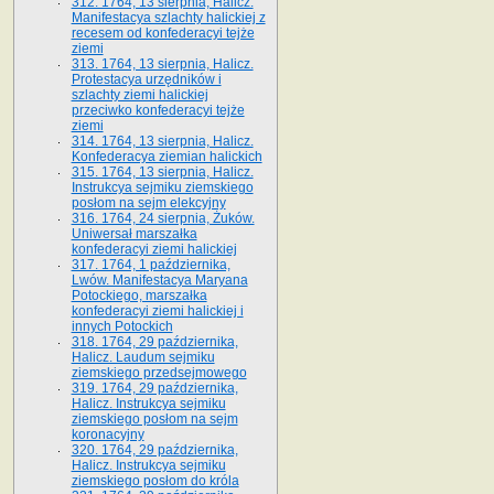
312. 1764, 13 sierpnia, Halicz.
Manifestacya szlachty halickiej z
recesem od konfederacyi tejże
ziemi
313. 1764, 13 sierpnia, Halicz.
Protestacya urzędników i
szlachty ziemi halickiej
przeciwko konfederacyi tejże
ziemi
314. 1764, 13 sierpnia, Halicz.
Konfederacya ziemian halickich
315. 1764, 13 sierpnia, Halicz.
Instrukcya sejmiku ziemskiego
posłom na sejm elekcyjny
316. 1764, 24 sierpnia, Żuków.
Uniwersał marszałka
konfederacyi ziemi halickiej
317. 1764, 1 października,
Lwów. Manifestacya Maryana
Potockiego, marszałka
konfederacyi ziemi halickiej i
innych Potockich
318. 1764, 29 października,
Halicz. Laudum sejmiku
ziemskiego przedsejmowego
319. 1764, 29 października,
Halicz. Instrukcya sejmiku
ziemskiego posłom na sejm
koronacyjny
320. 1764, 29 października,
Halicz. Instrukcya sejmiku
ziemskiego posłom do króla