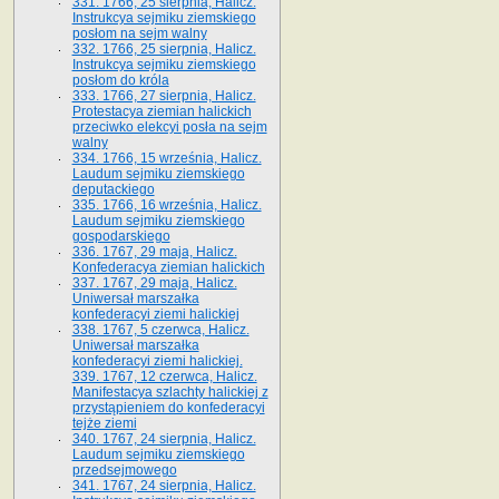
331. 1766, 25 sierpnia, Halicz.
Instrukcya sejmiku ziemskiego
posłom na sejm walny
332. 1766, 25 sierpnia, Halicz.
Instrukcya sejmiku ziemskiego
posłom do króla
333. 1766, 27 sierpnia, Halicz.
Protestacya ziemian halickich
przeciwko elekcyi posła na sejm
walny
334. 1766, 15 września, Halicz.
Laudum sejmiku ziemskiego
deputackiego
335. 1766, 16 września, Halicz.
Laudum sejmiku ziemskiego
gospodarskiego
336. 1767, 29 maja, Halicz.
Konfederacya ziemian halickich
337. 1767, 29 maja, Halicz.
Uniwersał marszałka
konfederacyi ziemi halickiej
338. 1767, 5 czerwca, Halicz.
Uniwersał marszałka
konfederacyi ziemi halickiej.
339. 1767, 12 czerwca, Halicz.
Manifestacya szlachty halickiej z
przystąpieniem do konfederacyi
tejże ziemi
340. 1767, 24 sierpnia, Halicz.
Laudum sejmiku ziemskiego
przedsejmowego
341. 1767, 24 sierpnia, Halicz.