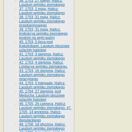
36. 1703, 27 lutego, Halicz.
Laudum sejmiku ziemskiego
37. 1703, 2 maja, Halicz.
Laudum sejmiku ziemskiego
38. 1703, 31 maja, Halicz.
Laudum sejmiku ziemskiego
przedsejmowego
39. 1703, 31 maja, Halicz.
Instrukcya sejmiku ziemskiego
posłom na sejm walny
40. 1703, 5 lipca pod
Kąkolnikami. Laudum obozowe
szlachty halickiej
41­. 1703, 3 sierpnia, Halicz.
Laudum sejmiku ziemskiego
42. 1703, 4 sierpnia, Halicz.
Limitacya sejmiku ziemskiego.
43. 1703, 16 sierpnia, Halicz.
Laudum sejmiku ziemskiego
relacyjnego
44. 1703, 5 listopada, Halicz.
Laudum sejmiku ziemskiego
45. 1704, 27 sierpnia, pod
Meduchą. Laudum obozowe
szlachty halickiej
46. 1705, 26 czerwca, Halicz.
Laudum sejmiku ziemskiego. 47.
1705, 14 września, Halicz.
Laudum sejmiku ziemskiego
deputackiego
48. 1706, 18 stycznia, Halicz.
Laudum sejmiku ziemskiego