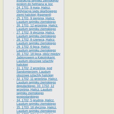
Instrukcya sejmiku ziemskiego
posłom do hetmana w. kor.
24. 1701, 9 maja, Halicz.
Ordynacya sądu skarbowego
ziemi halickiej (fragment)
25. 1701, 9 sierpnia, Halicz.
Laudum sejmiku ziemskiego
26. 1701, 12 września, Halicz.
Laudum sejmiku ziemskiego
27. 1702, 9 stycznia, Halicz.
Laudum sejmiku ziemskiego
28. 1702, 8 czerwca, Halicz.
Laudum sejmiku ziemskiego
29. 1702, 6 lipca, Halicz.
Laudum sejmiku ziemskiego
30. 1702, 18 lipca, obóz między
Jabłonowem a Kąkolnikami.
Laudum obozowe szlachty
halickiej
31. 1702, 2 września, pod
Sandomierzem. Laudum
obozowe szlachty halickiej
32. 1702, 11 września, Halicz.
Laudum sejmiku ziemskiego
deputackiego. 33. 1702, 12
września, Halicz. Laudum
sejmiku ziemskiego
gospodarskiego
34. 1702, 5 grudnia, Halicz.
Laudum sejmiku ziemskiego
35. 1703, 18 stycznia, Halicz.
Laudum sejmiku ziemskiego