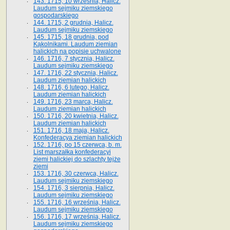
143. 1715, 10 września, Halicz.
Laudum sejmiku ziemskiego
gospodarskiego
144. 1715, 2 grudnia, Halicz.
Laudum sejmiku ziemskiego
145. 1715, 18 grudnia, pod
Kąkolnikami. Laudum ziemian
halickich na popisie uchwalone
146. 1716, 7 stycznia, Halicz.
Laudum sejmiku ziemskiego
147. 1716, 22 stycznia, Halicz.
Laudum ziemian halickich
148. 1716, 6 lutego, Halicz.
Laudum ziemian halickich
149. 1716, 23 marca, Halicz.
Laudum ziemian halickich
150. 1716, 20 kwietnia, Halicz.
Laudum ziemian halickich
151. 1716, 18 maja, Halicz.
Konfederacya ziemian halickich
152. 1716, po 15 czerwca, b. m.
List marszałka konfederacyi
ziemi halickiej do szlachty tejże
ziemi
153. 1716, 30 czerwca, Halicz.
Laudum sejmiku ziemskiego
154. 1716, 3 sierpnia, Halicz.
Laudum sejmiku ziemskiego
155. 1716, 16 września, Halicz.
Laudum sejmiku ziemskiego
156. 1716, 17 września, Halicz.
Laudum sejmiku ziemskiego