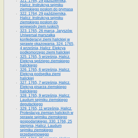
321. 1764, 29 października,
Halicz. Instrukcya sejmiku
ziemskiego posłom do prymasa
322. 1764, 29 października,
Halicz. Instrukcya sejmiku
ziemskiego posłom do
wojewody ziem ruskich
323. 1765, 26 marca, Jaryszów.
Uniwersał marszałka
konfederacyi ziemi halickiej w
sprawie okazowania. 324. 1765,
4 września, Halicz. Elekcya
podkomorzego ziemi halickiej
325. 1765, 5 września, Halicz.
Elekcya sędziego ziemskiego
halickiego
326. 1765, 6 września, Halicz.
Elekcya podsędka ziemi
halickiej
327. 1765, 7 września, Halicz.
Elekcya pisarza ziemskiego
halickiego
328. 1765, 9 września, Halicz.
Laudum sejmiku ziemskiego
deputackiego
329. 1765, 11 września, Halicz.
Protestacya ziemian halickich w
sprawie sejmiku ziemskiego
gospodarskiego. 330. 1766, 25
sierpnia, Halicz. Laudum
sejmiku ziemskiego
przedsejmowego