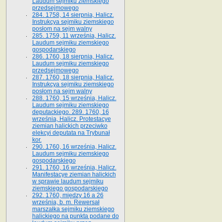
Laudum sejmiku ziemskiego
przedsejmowego
284. 1758, 14 sierpnia, Halicz.
Instrukcya sejmiku ziemskiego
posłom na sejm walny
285. 1759, 11 września, Halicz.
Laudum sejmiku ziemskiego
gospodarskiego
286. 1760, 18 sierpnia, Halicz.
Laudum sejmiku ziemskiego
przedsejmowego
287. 1760, 18 sierpnia, Halicz.
Instrukcya sejmiku ziemskiego
posłom na sejm walny
288. 1760, 15 września, Halicz.
Laudum sejmiku ziemskiego
deputackiego. 289. 1760, 16
września, Halicz. Protestacye
ziemian halickich przeciwko
elekcyi deputata na Trybunał
kor.
290. 1760, 16 września, Halicz.
Laudum sejmiku ziemskiego
gospodarskiego
291. 1760, 16 września, Halicz.
Manifestacye ziemian halickich
w sprawie laudum sejmiku
ziemskiego gospodarskiego
292. 1760, między 16 a 26
września, b. m. Rewersał
marszałka sejmiku ziemskiego
halickiego na punkta podane do