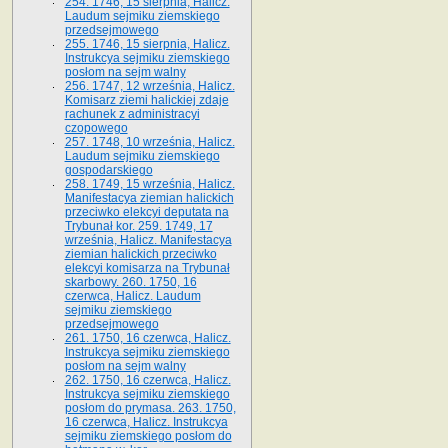
254. 1746, 15 sierpnia, Halicz.
Laudum sejmiku ziemskiego
przedsejmowego
255. 1746, 15 sierpnia, Halicz.
Instrukcya sejmiku ziemskiego
posłom na sejm walny
256. 1747, 12 września, Halicz.
Komisarz ziemi halickiej zdaje
rachunek z administracyi
czopowego
257. 1748, 10 września, Halicz.
Laudum sejmiku ziemskiego
gospodarskiego
258. 1749, 15 września, Halicz.
Manifestacya ziemian halickich
przeciwko elekcyi deputata na
Trybunał kor. 259. 1749, 17
września, Halicz. Manifestacya
ziemian halickich przeciwko
elekcyi komisarza na Trybunał
skarbowy. 260. 1750, 16
czerwca, Halicz. Laudum
sejmiku ziemskiego
przedsejmowego
261. 1750, 16 czerwca, Halicz.
Instrukcya sejmiku ziemskiego
posłom na sejm walny
262. 1750, 16 czerwca, Halicz.
Instrukcya sejmiku ziemskiego
posłom do prymasa. 263. 1750,
16 czerwca, Halicz. Instrukcya
sejmiku ziemskiego posłom do