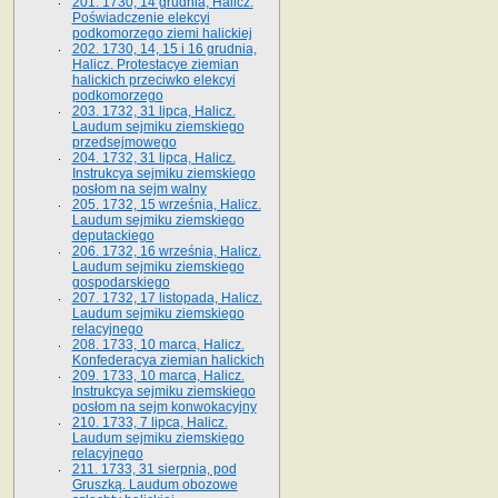
201. 1730, 14 grudnia, Halicz.
Poświadczenie elekcyi
podkomorzego ziemi halickiej
202. 1730, 14, 15 i 16 grudnia,
Halicz. Protestacye ziemian
halickich przeciwko elekcyi
podkomorzego
203. 1732, 31 lipca, Halicz.
Laudum sejmiku ziemskiego
przedsejmowego
204. 1732, 31 lipca, Halicz.
Instrukcya sejmiku ziemskiego
posłom na sejm walny
205. 1732, 15 września, Halicz.
Laudum sejmiku ziemskiego
deputackiego
206. 1732, 16 września, Halicz.
Laudum sejmiku ziemskiego
gospodarskiego
207. 1732, 17 listopada, Halicz.
Laudum sejmiku ziemskiego
relacyjnego
208. 1733, 10 marca, Halicz.
Konfederacya ziemian halickich­
209. 1733, 10 marca, Halicz.
Instrukcya sejmiku ziemskiego
posłom na sejm konwokacyjny
210. 1733, 7 lipca, Halicz.
Laudum sejmiku ziemskiego
relacyjnego
211. 1733, 31 sierpnia, pod
Gruszką. Laudum obozowe