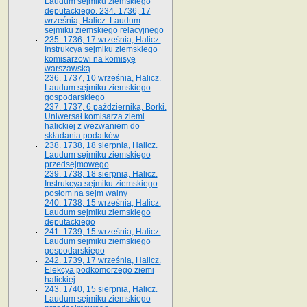
Laudum sejmiku ziemskiego
deputackiego. 234. 1736, 17
września, Halicz. Laudum
sejmiku ziemskiego relacyjnego
235. 1736, 17 września, Halicz.
Instrukcya sejmiku ziemskiego
komisarzowi na komisyę
warszawską
236. 1737, 10 września, Halicz.
Laudum sejmiku ziemskiego
gospodarskiego
237. 1737, 6 października, Borki.
Uniwersał komisarza ziemi
halickiej z wezwaniem do
składania podatków
238. 1738, 18 sierpnia, Halicz.
Laudum sejmiku ziemskiego
przedsejmowego
239. 1738, 18 sierpnia, Halicz.
Instrukcya sejmiku ziemskiego
posłom na sejm walny
240. 1738, 15 września, Halicz.
Laudum sejmiku ziemskiego
deputackiego
241. 1739, 15 września, Halicz.
Laudum sejmiku ziemskiego
gospodarskiego
242. 1739, 17 września, Halicz.
Elekcya podkomorzego ziemi
halickiej
243. 1740, 15 sierpnia, Halicz.
Laudum sejmiku ziemskiego