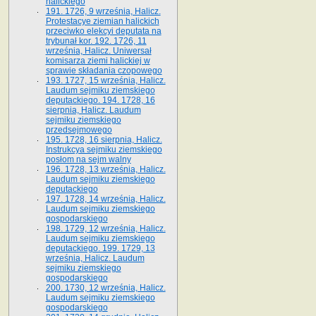
halickiego
191. 1726, 9 września, Halicz.
Protestacye ziemian halickich
przeciwko elekcyi deputata na
trybunał kor. 192. 1726, 11
września, Halicz. Uniwersał
komisarza ziemi halickiej w
sprawie składania czopowego
193. 1727, 15 września, Halicz.
Laudum sejmiku ziemskiego
deputackiego. 194. 1728, 16
sierpnia, Halicz. Laudum
sejmiku ziemskiego
przedsejmowego
195. 1728, 16 sierpnia, Halicz.
Instrukcya sejmiku ziemskiego
posłom na sejm walny
196. 1728, 13 września, Halicz.
Laudum sejmiku ziemskiego
deputackiego
197. 1728, 14 września, Halicz.
Laudum sejmiku ziemskiego
gospodarskiego
198. 1729, 12 września, Halicz.
Laudum sejmiku ziemskiego
deputackiego. 199. 1729, 13
września, Halicz. Laudum
sejmiku ziemskiego
gospodarskiego
200. 1730, 12 września, Halicz.
Laudum sejmiku ziemskiego
gospodarskiego