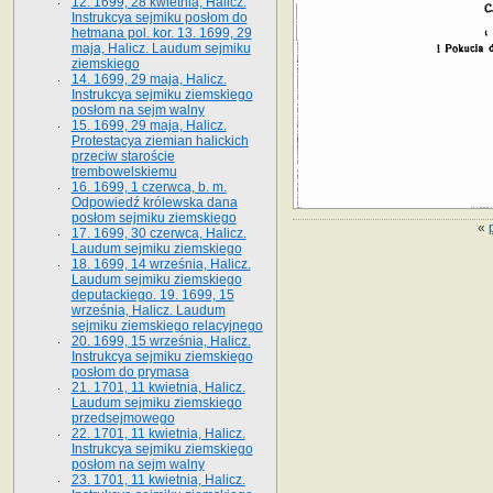
12. 1699, 28 kwietnia, Halicz.
Instrukcya sejmiku posłom do
hetmana pol. kor. 13. 1699, 29
maja, Halicz. Laudum sejmiku
ziemskiego
14. 1699, 29 maja, Halicz.
Instrukcya sejmiku ziemskiego
posłom na sejm walny
15. 1699, 29 maja, Halicz.
Protestacya ziemian halickich
przeciw staroście
trembowelskiemu
16. 1699, 1 czerwca, b. m.
Odpowiedź królewska dana
posłom sejmiku ziemskiego
«
17. 1699, 30 czerwca, Halicz.
Laudum sejmiku ziemskiego
18. 1699, 14 września, Halicz.
Laudum sejmiku ziemskiego
deputackiego. 19. 1699, 15
września, Halicz. Laudum
sejmiku ziemskiego relacyjnego
20. 1699, 15 września, Halicz.
Instrukcya sejmiku ziemskiego
posłom do prymasa
21. 1701, 11 kwietnia, Halicz.
Laudum sejmiku ziemskiego
przedsejmowego
22. 1701, 11 kwietnia, Halicz.
Instrukcya sejmiku ziemskiego
posłom na sejm walny
23. 1701, 11 kwietnia, Halicz.