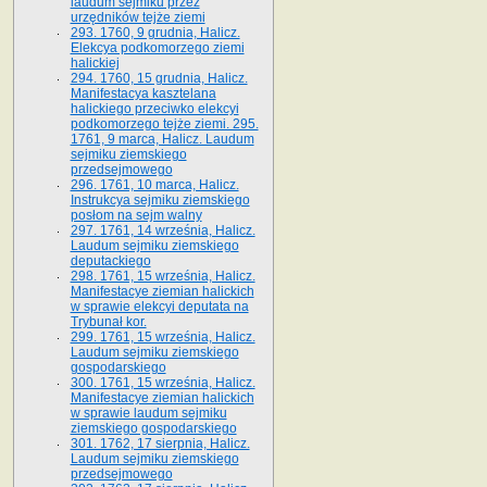
laudum sejmiku przez
urzędników tejże ziemi
293. 1760, 9 grudnia, Halicz.
Elekcya podkomorzego ziemi
halickiej
294. 1760, 15 grudnia, Halicz.
Manifestacya kasztelana
halickiego przeciwko elekcyi
podkomorzego tejże ziemi. 295.
1761, 9 marca, Halicz. Laudum
sejmiku ziemskiego
przedsejmowego
296. 1761, 10 marca, Halicz.
Instrukcya sejmiku ziemskiego
posłom na sejm walny
297. 1761, 14 września, Halicz.
Laudum sejmiku ziemskiego
deputackiego
298. 1761, 15 września, Halicz.
Manifestacye ziemian halickich
w sprawie elekcyi deputata na
Trybunał kor.
299. 1761, 15 września, Halicz.
Laudum sejmiku ziemskiego
gospodarskiego
300. 1761, 15 września, Halicz.
Manifestacye ziemian halickich
w sprawie laudum sejmiku
ziemskiego gospodarskiego
301. 1762, 17 sierpnia, Halicz.
Laudum sejmiku ziemskiego
przedsejmowego