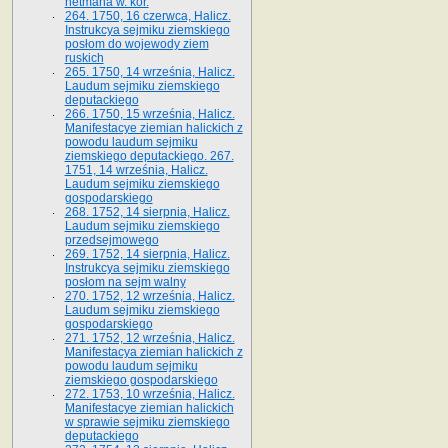
hetmana w. kor.
264. 1750, 16 czerwca, Halicz.
Instrukcya sejmiku ziemskiego
posłom do wojewody ziem
ruskich
265. 1750, 14 września, Halicz.
Laudum sejmiku ziemskiego
deputackiego
266. 1750, 15 września, Halicz.
Manifestacye ziemian halickich z
powodu laudum sejmiku
ziemskiego deputackiego. 267.
1751, 14 września, Halicz.
Laudum sejmiku ziemskiego
gospodarskiego
268. 1752, 14 sierpnia, Halicz.
Laudum sejmiku ziemskiego
przedsejmowego
269. 1752, 14 sierpnia, Halicz.
Instrukcya sejmiku ziemskiego
posłom na sejm walny
270. 1752, 12 września, Halicz.
Laudum sejmiku ziemskiego
gospodarskiego
271. 1752, 12 września, Halicz.
Manifestacya ziemian halickich z
powodu laudum sejmiku
ziemskiego gospodarskiego
272. 1753, 10 września, Halicz.
Manifestacye ziemian halickich
w sprawie sejmiku ziemskiego
deputackiego