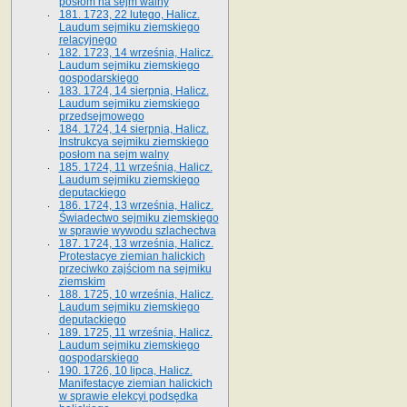
posłom na sejm walny
181. 1723, 22 lutego, Halicz.
Laudum sejmiku ziemskiego
relacyjnego
182. 1723, 14 września, Halicz.
Laudum sejmiku ziemskiego
gospodarskiego
183. 1724, 14 sierpnia, Halicz.
Laudum sejmiku ziemskiego
przedsejmowego
184. 1724, 14 sierpnia, Halicz.
Instrukcya sejmiku ziemskiego
posłom na sejm walny
185. 1724, 11 września, Halicz.
Laudum sejmiku ziemskiego
deputackiego
186. 1724, 13 września, Halicz.
Świadectwo sejmiku ziemskiego
w sprawie wywodu szlachectwa
187. 1724, 13 września, Halicz.
Protestacye ziemian halickich
przeciwko zajściom na sejmiku
ziemskim
188. 1725, 10 września, Halicz.
Laudum sejmiku ziemskiego
deputackiego
189. 1725, 11 września, Halicz.
Laudum sejmiku ziemskiego
gospodarskiego
190. 1726, 10 lipca, Halicz.
Manifestacye ziemian halickich
w sprawie elekcyi podsędka