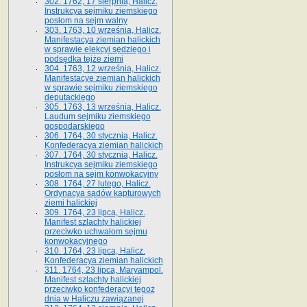
302. 1762, 17 sierpnia, Halicz.
Instrukcya sejmiku ziemskiego
posłom na sejm walny
303. 1763, 10 września, Halicz.
Manifestacya ziemian halickich
w sprawie elekcyi sędziego i
podsędka tejże ziemi
304. 1763, 12 września, Halicz.
Manifestacye ziemian halickich
w sprawie sejmiku ziemskiego
deputackiego
305. 1763, 13 września, Halicz.
Laudum sejmiku ziemskiego
gospodarskiego
306. 1764, 30 stycznia, Halicz.
Konfederacya ziemian halickich
307. 1764, 30 stycznia, Halicz.
Instrukcya sejmiku ziemskiego
posłom na sejm konwokacyjny
308. 1764, 27 lutego, Halicz.
Ordynacya sądów kapturowych
ziemi halickiej
309. 1764, 23 lipca, Halicz.
Manifest szlachty halickiej
przeciwko uchwałom sejmu
konwokacyjnego
310. 1764, 23 lipca, Halicz.
Konfederacya ziemian halickich
311. 1764, 23 lipca, Maryampol.
Manifest szlachty halickiej
przeciwko konfederacyi tegoż
dnia w Haliczu zawiązanej