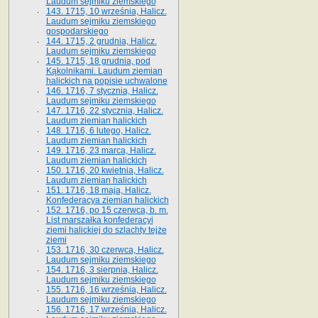
Laudum sejmiku ziemskiego
143. 1715, 10 września, Halicz.
Laudum sejmiku ziemskiego
gospodarskiego
144. 1715, 2 grudnia, Halicz.
Laudum sejmiku ziemskiego
145. 1715, 18 grudnia, pod
Kąkolnikami. Laudum ziemian
halickich na popisie uchwalone
146. 1716, 7 stycznia, Halicz.
Laudum sejmiku ziemskiego
147. 1716, 22 stycznia, Halicz.
Laudum ziemian halickich
148. 1716, 6 lutego, Halicz.
Laudum ziemian halickich
149. 1716, 23 marca, Halicz.
Laudum ziemian halickich
150. 1716, 20 kwietnia, Halicz.
Laudum ziemian halickich
151. 1716, 18 maja, Halicz.
Konfederacya ziemian halickich
152. 1716, po 15 czerwca, b. m.
List marszałka konfederacyi
ziemi halickiej do szlachty tejże
ziemi
153. 1716, 30 czerwca, Halicz.
Laudum sejmiku ziemskiego
154. 1716, 3 sierpnia, Halicz.
Laudum sejmiku ziemskiego
155. 1716, 16 września, Halicz.
Laudum sejmiku ziemskiego
156. 1716, 17 września, Halicz.