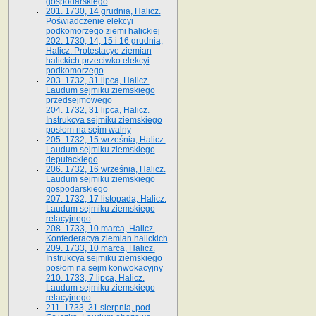
gospodarskiego
201. 1730, 14 grudnia, Halicz.
Poświadczenie elekcyi
podkomorzego ziemi halickiej
202. 1730, 14, 15 i 16 grudnia,
Halicz. Protestacye ziemian
halickich przeciwko elekcyi
podkomorzego
203. 1732, 31 lipca, Halicz.
Laudum sejmiku ziemskiego
przedsejmowego
204. 1732, 31 lipca, Halicz.
Instrukcya sejmiku ziemskiego
posłom na sejm walny
205. 1732, 15 września, Halicz.
Laudum sejmiku ziemskiego
deputackiego
206. 1732, 16 września, Halicz.
Laudum sejmiku ziemskiego
gospodarskiego
207. 1732, 17 listopada, Halicz.
Laudum sejmiku ziemskiego
relacyjnego
208. 1733, 10 marca, Halicz.
Konfederacya ziemian halickich­
209. 1733, 10 marca, Halicz.
Instrukcya sejmiku ziemskiego
posłom na sejm konwokacyjny
210. 1733, 7 lipca, Halicz.
Laudum sejmiku ziemskiego
relacyjnego
211. 1733, 31 sierpnia, pod