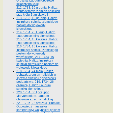
Gruszką. Laudum obozowe
szlachty halickiej
212. 1733, 15 grudnia, Halicz.
Konfederacya ziemian halickich
przy królu Stanisławie I .
213. 1733, 15 grudnia, Halicz.
Instrukcya sejmiku ziemskiego
posłom do wojewody
kijowskiego
214. 1734, 25 lutego, Halicz.
Laudum sejmiku ziemskiego.
215. 1734, 15 kwietnia, Halicz.
Laudum sejmiku ziemskiego
216. 1734, 15 kwietnia, Halicz.
Instrukcya sejmiku ziemskiego
posłom do wojewody
wołyńskiego. 217. 1734, 15
kwietnia, Halicz. Instrukcya
sejmiku ziemskiego posłom do
wojewody kijowskiego
218. 1734, 24 maja, Halicz.
Uchwała ziemian halickich w
sprawie swawoli opryszków i
poddaństwa. 219. 1734, 26
czerwca, Halicz. Laudum
sejmiku ziemskiego
220. 1734, 30 lipca, pod
Maryampolem. Laudum
obozowe szlachty halickiej
221. 1735, 22 stycznia, Tłumacz.
Odpowiedź marszałka
konfederacyi wołyńskiej posłom