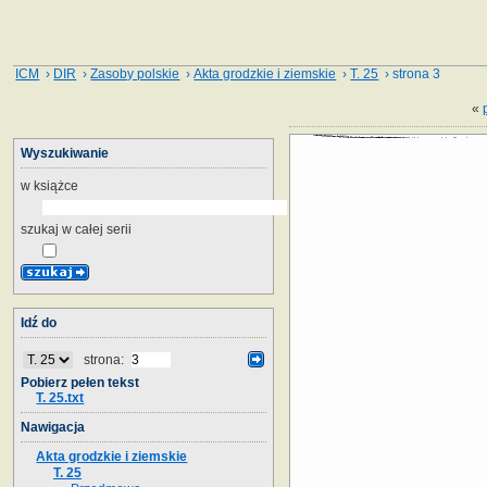
ICM
›
DIR
›
Zasoby polskie
›
Akta grodzkie i ziemskie
›
T. 25
› strona 3
«
Wyszukiwanie
w książce
szukaj w całej serii
Idź do
strona:
Pobierz pełen tekst
T. 25.txt
Nawigacja
Akta grodzkie i ziemskie
T. 25