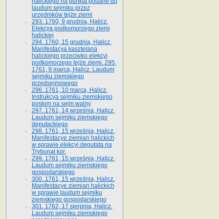
halickiego na punkta podane do
laudum sejmiku przez
urzędników tejże ziemi
293. 1760, 9 grudnia, Halicz.
Elekcya podkomorzego ziemi
halickiej
294. 1760, 15 grudnia, Halicz.
Manifestacya kasztelana
halickiego przeciwko elekcyi
podkomorzego tejże ziemi. 295.
1761, 9 marca, Halicz. Laudum
sejmiku ziemskiego
przedsejmowego
296. 1761, 10 marca, Halicz.
Instrukcya sejmiku ziemskiego
posłom na sejm walny
297. 1761, 14 września, Halicz.
Laudum sejmiku ziemskiego
deputackiego
298. 1761, 15 września, Halicz.
Manifestacye ziemian halickich
w sprawie elekcyi deputata na
Trybunał kor.
299. 1761, 15 września, Halicz.
Laudum sejmiku ziemskiego
gospodarskiego
300. 1761, 15 września, Halicz.
Manifestacye ziemian halickich
w sprawie laudum sejmiku
ziemskiego gospodarskiego
301. 1762, 17 sierpnia, Halicz.
Laudum sejmiku ziemskiego