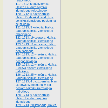
relacyjnego
119. 1712, 5 października,
Halicz. Laudum sejmiku
ziemskiego relacyjnego
120. 1712, 5 października,
Halicz. Dodatek do instrukcyi
sejmiku ziemskiego posłom na
sejm walny
121. 1713, 3 kwietnia, Halicz.
Laudum sejmiku ziemskiego
relacyjnego
122. 1713, 19 czerwca, Halicz.
Laudum sejmiku ziemskiego
123. 1713, 11 września, Halicz.
Laudum sejmiku ziemskiego
deputackiego
124. 1713, 12 września, Halicz.
Laudum sejmiku ziemskiego
gospodarskiego
125. 1713, 12 września, Halicz.
Elekcya pisarza ziemskiego
halickiego
126. 1713, 25 września, Halicz.
Laudum sejmiku ziemskiego
127. 1713, 4 października, b. m.
Odpowiedź hetmana w. kor.
posłom sejmiku ziemskiego
halickiego
128. 1713, 9 października,
Halicz. Laudum sejmiku
ziemskiego
129. 1713, 20 listopada, Halicz.