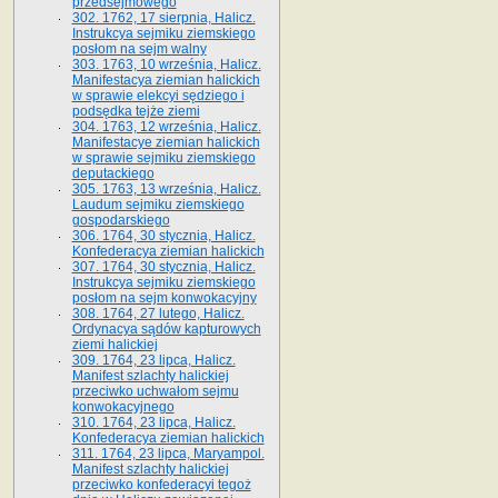
przedsejmowego
302. 1762, 17 sierpnia, Halicz.
Instrukcya sejmiku ziemskiego
posłom na sejm walny
303. 1763, 10 września, Halicz.
Manifestacya ziemian halickich
w sprawie elekcyi sędziego i
podsędka tejże ziemi
304. 1763, 12 września, Halicz.
Manifestacye ziemian halickich
w sprawie sejmiku ziemskiego
deputackiego
305. 1763, 13 września, Halicz.
Laudum sejmiku ziemskiego
gospodarskiego
306. 1764, 30 stycznia, Halicz.
Konfederacya ziemian halickich
307. 1764, 30 stycznia, Halicz.
Instrukcya sejmiku ziemskiego
posłom na sejm konwokacyjny
308. 1764, 27 lutego, Halicz.
Ordynacya sądów kapturowych
ziemi halickiej
309. 1764, 23 lipca, Halicz.
Manifest szlachty halickiej
przeciwko uchwałom sejmu
konwokacyjnego
310. 1764, 23 lipca, Halicz.
Konfederacya ziemian halickich
311. 1764, 23 lipca, Maryampol.
Manifest szlachty halickiej
przeciwko konfederacyi tegoż