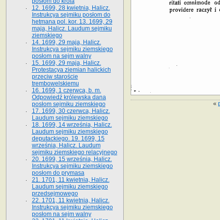
posłom do króla
12. 1699, 28 kwietnia, Halicz.
Instrukcya sejmiku posłom do
hetmana pol. kor. 13. 1699, 29
maja, Halicz. Laudum sejmiku
ziemskiego
14. 1699, 29 maja, Halicz.
Instrukcya sejmiku ziemskiego
posłom na sejm walny
15. 1699, 29 maja, Halicz.
Protestacya ziemian halickich
przeciw staroście
trembowelskiemu
16. 1699, 1 czerwca, b. m.
Odpowiedź królewska dana
«
posłom sejmiku ziemskiego
17. 1699, 30 czerwca, Halicz.
Laudum sejmiku ziemskiego
18. 1699, 14 września, Halicz.
Laudum sejmiku ziemskiego
deputackiego. 19. 1699, 15
września, Halicz. Laudum
sejmiku ziemskiego relacyjnego
20. 1699, 15 września, Halicz.
Instrukcya sejmiku ziemskiego
posłom do prymasa
21. 1701, 11 kwietnia, Halicz.
Laudum sejmiku ziemskiego
przedsejmowego
22. 1701, 11 kwietnia, Halicz.
Instrukcya sejmiku ziemskiego
posłom na sejm walny