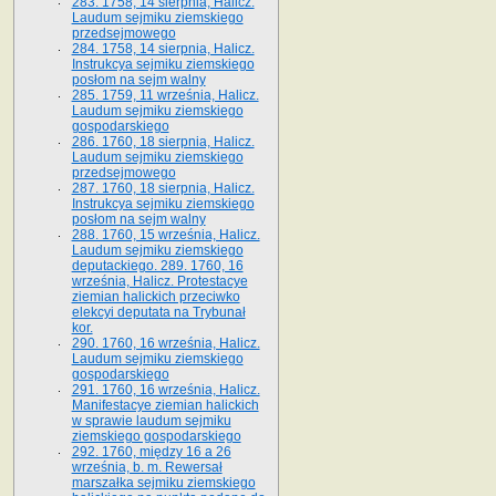
283. 1758, 14 sierpnia, Halicz.
Laudum sejmiku ziemskiego
przedsejmowego
284. 1758, 14 sierpnia, Halicz.
Instrukcya sejmiku ziemskiego
posłom na sejm walny
285. 1759, 11 września, Halicz.
Laudum sejmiku ziemskiego
gospodarskiego
286. 1760, 18 sierpnia, Halicz.
Laudum sejmiku ziemskiego
przedsejmowego
287. 1760, 18 sierpnia, Halicz.
Instrukcya sejmiku ziemskiego
posłom na sejm walny
288. 1760, 15 września, Halicz.
Laudum sejmiku ziemskiego
deputackiego. 289. 1760, 16
września, Halicz. Protestacye
ziemian halickich przeciwko
elekcyi deputata na Trybunał
kor.
290. 1760, 16 września, Halicz.
Laudum sejmiku ziemskiego
gospodarskiego
291. 1760, 16 września, Halicz.
Manifestacye ziemian halickich
w sprawie laudum sejmiku
ziemskiego gospodarskiego
292. 1760, między 16 a 26
września, b. m. Rewersał
marszałka sejmiku ziemskiego