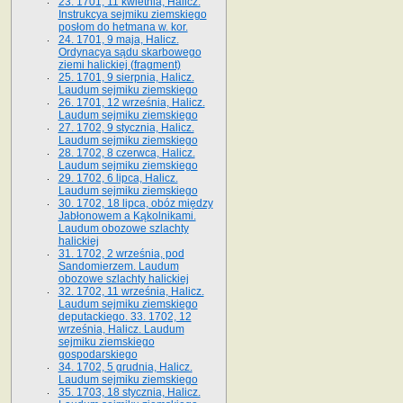
23. 1701, 11 kwietnia, Halicz.
Instrukcya sejmiku ziemskiego
posłom do hetmana w. kor.
24. 1701, 9 maja, Halicz.
Ordynacya sądu skarbowego
ziemi halickiej (fragment)
25. 1701, 9 sierpnia, Halicz.
Laudum sejmiku ziemskiego
26. 1701, 12 września, Halicz.
Laudum sejmiku ziemskiego
27. 1702, 9 stycznia, Halicz.
Laudum sejmiku ziemskiego
28. 1702, 8 czerwca, Halicz.
Laudum sejmiku ziemskiego
29. 1702, 6 lipca, Halicz.
Laudum sejmiku ziemskiego
30. 1702, 18 lipca, obóz między
Jabłonowem a Kąkolnikami.
Laudum obozowe szlachty
halickiej
31. 1702, 2 września, pod
Sandomierzem. Laudum
obozowe szlachty halickiej
32. 1702, 11 września, Halicz.
Laudum sejmiku ziemskiego
deputackiego. 33. 1702, 12
września, Halicz. Laudum
sejmiku ziemskiego
gospodarskiego
34. 1702, 5 grudnia, Halicz.
Laudum sejmiku ziemskiego
35. 1703, 18 stycznia, Halicz.