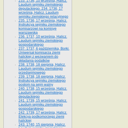
233. 1736, 10 września, Halicz.
Laudum sejmiku ziemskiego
deputackiego. 234. 1736, 17
września, Halicz. Laudum
sejmiku ziemskiego relacyjnego
235. 1736, 17 września, Halicz.
Instrukcya sejmiku ziemskiego
komisarzowi na komisyę
warszawską
236. 1737, 10 września, Halicz.
Laudum sejmiku ziemskiego
gospodarskiego
237. 1737, 6 października, Borki.
Uniwersał komisarza ziemi
halickiej z wezwaniem do
składania podatków
238. 1738, 18 sierpnia, Halicz.
Laudum sejmiku ziemskiego
przedsejmowego
239. 1738, 18 sierpnia, Halicz.
Instrukcya sejmiku ziemskiego
posłom na sejm walny
240. 1738, 15 września, Halicz.
Laudum sejmiku ziemskiego
deputackiego
241. 1739, 15 września, Halicz.
Laudum sejmiku ziemskiego
gospodarskiego
242. 1739, 17 września, Halicz.
Elekcya podkomorzego ziemi
halickiej
243. 1740, 15 sierpnia, Halicz.