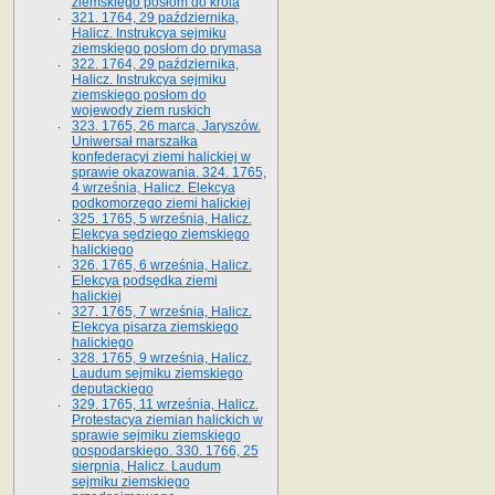
ziemskiego posłom do króla
321. 1764, 29 października,
Halicz. Instrukcya sejmiku
ziemskiego posłom do prymasa
322. 1764, 29 października,
Halicz. Instrukcya sejmiku
ziemskiego posłom do
wojewody ziem ruskich
323. 1765, 26 marca, Jaryszów.
Uniwersał marszałka
konfederacyi ziemi halickiej w
sprawie okazowania. 324. 1765,
4 września, Halicz. Elekcya
podkomorzego ziemi halickiej
325. 1765, 5 września, Halicz.
Elekcya sędziego ziemskiego
halickiego
326. 1765, 6 września, Halicz.
Elekcya podsędka ziemi
halickiej
327. 1765, 7 września, Halicz.
Elekcya pisarza ziemskiego
halickiego
328. 1765, 9 września, Halicz.
Laudum sejmiku ziemskiego
deputackiego
329. 1765, 11 września, Halicz.
Protestacya ziemian halickich w
sprawie sejmiku ziemskiego
gospodarskiego. 330. 1766, 25
sierpnia, Halicz. Laudum
sejmiku ziemskiego