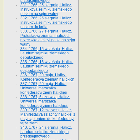
przedsejmowego
331. 1766, 25 sierpnia, Halicz.
Instrukcya sejmiku ziemskiego
posłom na sejm walny
332. 1766, 25 sierpnia, Halicz.
Instrukcya sejmiku ziemskiego
posłom do króla
333. 1766, 27 sierpnia, Halicz.
Protestacya ziemian halickich
przeciwko elekcyi posła na sejm
walny
334. 1766, 15 września, Halicz.
Laudum sejmiku ziemskiego
deputackiego
335. 1766, 16 września, Halicz.
Laudum sejmiku ziemskiego
gospodarskiego
336. 1767, 29 maja, Halicz.
Konfederacya ziemian halickich
337. 1767, 29 maja, Halicz.
Uniwersał marszałka
konfederacyi ziemi halickiej
338. 1767, 5 czerwca, Halicz.
Uniwersał marszałka
konfederacyi ziemi halickiej.
339. 1767, 12 czerwca, Halicz.
Manifestacya szlachty halickiej z
przystąpieniem do konfederacyi
tejże ziemi
340. 1767, 24 sierpnia, Halicz.
Laudum sejmiku ziemskiego
przedsejmowego