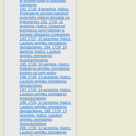
w sprawie elekcyi podsędka
halickiego
191. 1726, 9 września, Halicz.
Protestacye ziemian halickich
przeciwko elekcyi deputata na
trybunał kor. 192. 1726, 11
września, Halicz. Uniwersał
komisarza ziemi halickiej w
sprawie składania czopowego
193. 1727, 15 września, Halicz.
Laudum sejmiku ziemskiego
deputackiego. 194. 1728, 16
sierpnia, Halicz. Laudum
sejmiku ziemskiego
przedsejmowego
195. 1728, 16 sierpnia, Halicz.
Instrukcya sejmiku ziemskiego
posłom na sejm walny
196. 1728, 13 września, Halicz.
Laudum sejmiku ziemskiego
deputackiego
197. 1728, 14 września, Halicz.
Laudum sejmiku ziemskiego
gospodarskiego
198. 1729, 12 września, Halicz.
Laudum sejmiku ziemskiego
deputackiego. 199. 1729, 13
września, Halicz. Laudum
sejmiku ziemskiego
gospodarskiego
200. 1730, 12 września, Halicz.
Laudum sejmiku ziemskiego