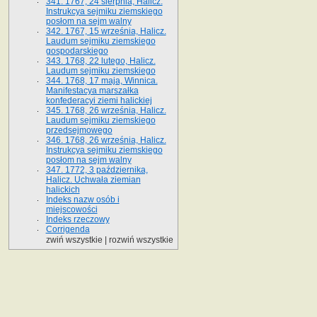
341. 1767, 24 sierpnia, Halicz.
Instrukcya sejmiku ziemskiego
posłom na sejm walny
342. 1767, 15 września, Halicz.
Laudum sejmiku ziemskiego
gospodarskiego
343. 1768, 22 lutego, Halicz.
Laudum sejmiku ziemskiego
344. 1768, 17 maja, Winnica.
Manifestacya marszałka
konfederacyi ziemi halickiej
345. 1768, 26 września, Halicz.
Laudum sejmiku ziemskiego
przedsejmowego
346. 1768, 26 września, Halicz.
Instrukcya sejmiku ziemskiego
posłom na sejm walny
347. 1772, 3 października,
Halicz. Uchwała ziemian
halickich
Indeks nazw osób i
miejscowości
Indeks rzeczowy
Corrigenda
zwiń wszystkie
|
rozwiń wszystkie