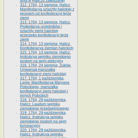
dnia w Haliczu zawiązanej
312. 1764, 13 sierpnia, Halicz.
Manifestacya szlachty halickiej z
recesem od konfederacyi tejże
ziemi
313. 1764, 13 sierpnia, Halicz.
Protestacya urzędników i
szlachty ziemi halickiej
przeciwko konfederacyi tejże
ziemi
314. 1764, 13 sierpnia, Halicz.
Konfederacya ziemian halickich
315. 1764, 13 sierpnia, Halicz.
Instrukcya sejmiku ziemskiego
posłom na sejm elekcyjny
316. 1764, 24 sierpnia, Żuków.
Uniwersał marszałka
konfederacyi ziemi halickiej
317. 1764, 1 października,
Lwów. Manifestacya Maryana
Potockiego, marszałka
konfederacyi ziemi halickiej i
innych Potockich
318. 1764, 29 października,
Halicz. Laudum sejmiku
ziemskiego przedsejmowego
319. 1764, 29 października,
Halicz. Instrukcya sejmiku
ziemskiego posłom na sejm
koronacyjny
320. 1764, 29 października,
Halicz. Instrukcya sejmiku