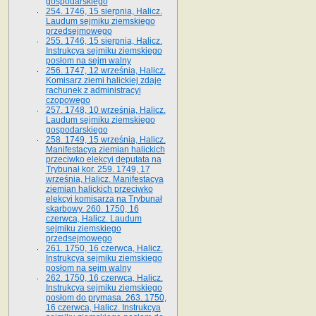
gospodarskiego
254. 1746, 15 sierpnia, Halicz.
Laudum sejmiku ziemskiego
przedsejmowego
255. 1746, 15 sierpnia, Halicz.
Instrukcya sejmiku ziemskiego
posłom na sejm walny
256. 1747, 12 września, Halicz.
Komisarz ziemi halickiej zdaje
rachunek z administracyi
czopowego
257. 1748, 10 września, Halicz.
Laudum sejmiku ziemskiego
gospodarskiego
258. 1749, 15 września, Halicz.
Manifestacya ziemian halickich
przeciwko elekcyi deputata na
Trybunał kor. 259. 1749, 17
września, Halicz. Manifestacya
ziemian halickich przeciwko
elekcyi komisarza na Trybunał
skarbowy. 260. 1750, 16
czerwca, Halicz. Laudum
sejmiku ziemskiego
przedsejmowego
261. 1750, 16 czerwca, Halicz.
Instrukcya sejmiku ziemskiego
posłom na sejm walny
262. 1750, 16 czerwca, Halicz.
Instrukcya sejmiku ziemskiego
posłom do prymasa. 263. 1750,
16 czerwca, Halicz. Instrukcya