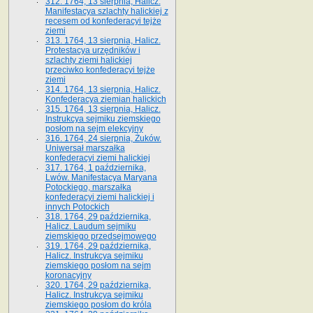
312. 1764, 13 sierpnia, Halicz.
Manifestacya szlachty halickiej z
recesem od konfederacyi tejże
ziemi
313. 1764, 13 sierpnia, Halicz.
Protestacya urzędników i
szlachty ziemi halickiej
przeciwko konfederacyi tejże
ziemi
314. 1764, 13 sierpnia, Halicz.
Konfederacya ziemian halickich
315. 1764, 13 sierpnia, Halicz.
Instrukcya sejmiku ziemskiego
posłom na sejm elekcyjny
316. 1764, 24 sierpnia, Żuków.
Uniwersał marszałka
konfederacyi ziemi halickiej
317. 1764, 1 października,
Lwów. Manifestacya Maryana
Potockiego, marszałka
konfederacyi ziemi halickiej i
innych Potockich
318. 1764, 29 października,
Halicz. Laudum sejmiku
ziemskiego przedsejmowego
319. 1764, 29 października,
Halicz. Instrukcya sejmiku
ziemskiego posłom na sejm
koronacyjny
320. 1764, 29 października,
Halicz. Instrukcya sejmiku
ziemskiego posłom do króla