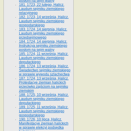
posłom na sejm walny
181. 1723, 22 lutego, Halicz.
Laudum sejmiku ziemskiego
relacyjnego
182. 1723, 14 września, Halicz.
Laudum sejmiku ziemskiego
gospodarskiego
183. 1724, 14 sierpnia, Halicz.
Laudum sejmiku ziemskiego
przedsejmowego
184. 1724, 14 sierpnia, Halicz.
Instrukcya sejmiku ziemskiego
posłom na sejm walny
185. 1724, 11 września, Halicz.
Laudum sejmiku ziemskiego
deputackiego
186. 1724, 13 września, Halicz.
Świadectwo sejmiku ziemskiego
w sprawie wywodu szlachectwa
187. 1724, 13 września, Halicz.
Protestacye ziemian halickich
przeciwko zajściom na sejmiku
ziemskim
188. 1725, 10 września, Halicz.
Laudum sejmiku ziemskiego
deputackiego
189. 1725, 11 września, Halicz.
Laudum sejmiku ziemskiego
gospodarskiego
190. 1726, 10 lipca, Halicz.
Manifestacye ziemian halickich
w sprawie elekcyi podsędka