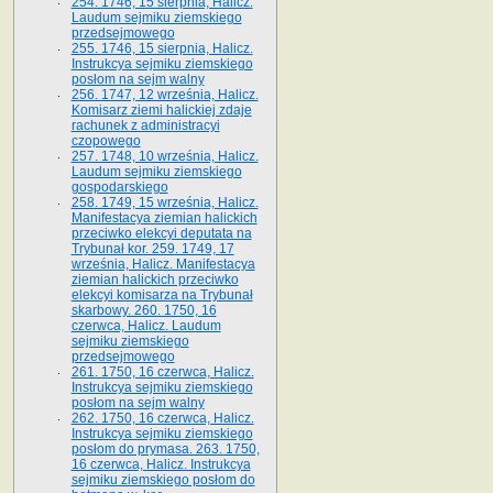
254. 1746, 15 sierpnia, Halicz.
Laudum sejmiku ziemskiego
przedsejmowego
255. 1746, 15 sierpnia, Halicz.
Instrukcya sejmiku ziemskiego
posłom na sejm walny
256. 1747, 12 września, Halicz.
Komisarz ziemi halickiej zdaje
rachunek z administracyi
czopowego
257. 1748, 10 września, Halicz.
Laudum sejmiku ziemskiego
gospodarskiego
258. 1749, 15 września, Halicz.
Manifestacya ziemian halickich
przeciwko elekcyi deputata na
Trybunał kor. 259. 1749, 17
września, Halicz. Manifestacya
ziemian halickich przeciwko
elekcyi komisarza na Trybunał
skarbowy. 260. 1750, 16
czerwca, Halicz. Laudum
sejmiku ziemskiego
przedsejmowego
261. 1750, 16 czerwca, Halicz.
Instrukcya sejmiku ziemskiego
posłom na sejm walny
262. 1750, 16 czerwca, Halicz.
Instrukcya sejmiku ziemskiego
posłom do prymasa. 263. 1750,
16 czerwca, Halicz. Instrukcya
sejmiku ziemskiego posłom do