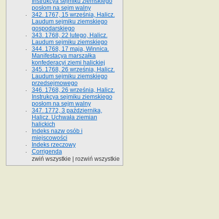
Instrukcya sejmiku ziemskiego
posłom na sejm walny
342. 1767, 15 września, Halicz.
Laudum sejmiku ziemskiego
gospodarskiego
343. 1768, 22 lutego, Halicz.
Laudum sejmiku ziemskiego
344. 1768, 17 maja, Winnica.
Manifestacya marszałka
konfederacyi ziemi halickiej
345. 1768, 26 września, Halicz.
Laudum sejmiku ziemskiego
przedsejmowego
346. 1768, 26 września, Halicz.
Instrukcya sejmiku ziemskiego
posłom na sejm walny
347. 1772, 3 października,
Halicz. Uchwała ziemian
halickich
Indeks nazw osób i
miejscowości
Indeks rzeczowy
Corrigenda
zwiń wszystkie
|
rozwiń wszystkie