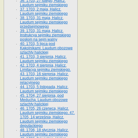
36. 1703, 27 lutego, Halicz.
Laudum sejmiku ziemskiego
37. 1703, 2 maja, Halicz.
Laudum sejmiku ziemskiego
38. 1703, 31 maja, Halicz.
Laudum sejmiku ziemskiego
przedsejmowego
39. 1703, 31 maja, Halicz.
Instrukcya sejmiku ziemskiego
posłom na sejm walny
40. 1703, 5 lipca pod
Kąkolnikami. Laudum obozowe
szlachty halickiej
41­. 1703, 3 sierpnia, Halicz.
Laudum sejmiku ziemskiego
42. 1703, 4 sierpnia, Halicz.
Limitacya sejmiku ziemskiego.
43. 1703, 16 sierpnia, Halicz.
Laudum sejmiku ziemskiego
relacyjnego
44. 1703, 5 listopada, Halicz.
Laudum sejmiku ziemskiego
45. 1704, 27 sierpnia, pod
Meduchą. Laudum obozowe
szlachty halickiej
46. 1705, 26 czerwca, Halicz.
Laudum sejmiku ziemskiego. 47.
1705, 14 września, Halicz.
Laudum sejmiku ziemskiego
deputackiego
48. 1706, 18 stycznia, Halicz.
Laudum sejmiku ziemskiego