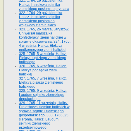
321. 1764, 29 października,
Halicz. Instrukcya sejmiku
ziemskiego posłom do prymasa
322. 1764, 29 października,
Halicz. Instrukcya sejmiku
ziemskiego posłom do
wojewody ziem ruskich
323. 1765, 26 marca, Jaryszów.
Uniwersał marszałka
konfederacyi ziemi halickiej w
sprawie okazowania. 324. 1765,
4 września, Halicz. Elekcya
podkomorzego ziemi halickiej
325. 1765, 5 września, Halicz.
Elekcya sędziego ziemskiego
halickiego
326. 1765, 6 września, Halicz.
Elekcya podsędka ziemi
halickiej
327. 1765, 7 września, Halicz.
Elekcya pisarza ziemskiego
halickiego
328. 1765, 9 września, Halicz.
Laudum sejmiku ziemskiego
deputackiego
329. 1765, 11 września, Halicz.
Protestacya ziemian halickich w
sprawie sejmiku ziemskiego
gospodarskiego. 330. 1766, 25
sierpnia, Halicz. Laudum
sejmiku ziemskiego
przedsejmowego