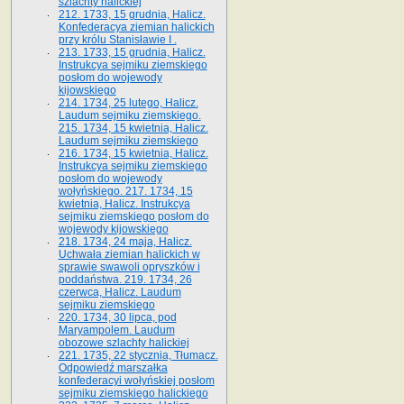
szlachty halickiej
212. 1733, 15 grudnia, Halicz.
Konfederacya ziemian halickich
przy królu Stanisławie I .
213. 1733, 15 grudnia, Halicz.
Instrukcya sejmiku ziemskiego
posłom do wojewody
kijowskiego
214. 1734, 25 lutego, Halicz.
Laudum sejmiku ziemskiego.
215. 1734, 15 kwietnia, Halicz.
Laudum sejmiku ziemskiego
216. 1734, 15 kwietnia, Halicz.
Instrukcya sejmiku ziemskiego
posłom do wojewody
wołyńskiego. 217. 1734, 15
kwietnia, Halicz. Instrukcya
sejmiku ziemskiego posłom do
wojewody kijowskiego
218. 1734, 24 maja, Halicz.
Uchwała ziemian halickich w
sprawie swawoli opryszków i
poddaństwa. 219. 1734, 26
czerwca, Halicz. Laudum
sejmiku ziemskiego
220. 1734, 30 lipca, pod
Maryampolem. Laudum
obozowe szlachty halickiej
221. 1735, 22 stycznia, Tłumacz.
Odpowiedź marszałka
konfederacyi wołyńskiej posłom
sejmiku ziemskiego halickiego