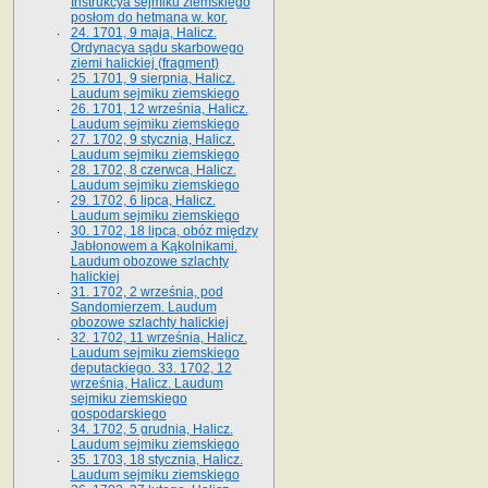
Instrukcya sejmiku ziemskiego
posłom do hetmana w. kor.
24. 1701, 9 maja, Halicz.
Ordynacya sądu skarbowego
ziemi halickiej (fragment)
25. 1701, 9 sierpnia, Halicz.
Laudum sejmiku ziemskiego
26. 1701, 12 września, Halicz.
Laudum sejmiku ziemskiego
27. 1702, 9 stycznia, Halicz.
Laudum sejmiku ziemskiego
28. 1702, 8 czerwca, Halicz.
Laudum sejmiku ziemskiego
29. 1702, 6 lipca, Halicz.
Laudum sejmiku ziemskiego
30. 1702, 18 lipca, obóz między
Jabłonowem a Kąkolnikami.
Laudum obozowe szlachty
halickiej
31. 1702, 2 września, pod
Sandomierzem. Laudum
obozowe szlachty halickiej
32. 1702, 11 września, Halicz.
Laudum sejmiku ziemskiego
deputackiego. 33. 1702, 12
września, Halicz. Laudum
sejmiku ziemskiego
gospodarskiego
34. 1702, 5 grudnia, Halicz.
Laudum sejmiku ziemskiego
35. 1703, 18 stycznia, Halicz.
Laudum sejmiku ziemskiego