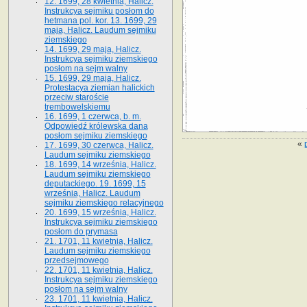
12. 1699, 28 kwietnia, Halicz.
Instrukcya sejmiku posłom do
hetmana pol. kor. 13. 1699, 29
maja, Halicz. Laudum sejmiku
ziemskiego
14. 1699, 29 maja, Halicz.
Instrukcya sejmiku ziemskiego
posłom na sejm walny
15. 1699, 29 maja, Halicz.
Protestacya ziemian halickich
przeciw staroście
trembowelskiemu
16. 1699, 1 czerwca, b. m.
Odpowiedź królewska dana
posłom sejmiku ziemskiego
«
17. 1699, 30 czerwca, Halicz.
Laudum sejmiku ziemskiego
18. 1699, 14 września, Halicz.
Laudum sejmiku ziemskiego
deputackiego. 19. 1699, 15
września, Halicz. Laudum
sejmiku ziemskiego relacyjnego
20. 1699, 15 września, Halicz.
Instrukcya sejmiku ziemskiego
posłom do prymasa
21. 1701, 11 kwietnia, Halicz.
Laudum sejmiku ziemskiego
przedsejmowego
22. 1701, 11 kwietnia, Halicz.
Instrukcya sejmiku ziemskiego
posłom na sejm walny
23. 1701, 11 kwietnia, Halicz.