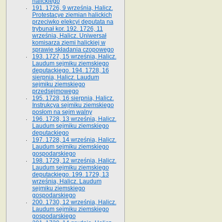
halickiego
191. 1726, 9 września, Halicz.
Protestacye ziemian halickich
przeciwko elekcyi deputata na
trybunał kor. 192. 1726, 11
września, Halicz. Uniwersał
komisarza ziemi halickiej w
sprawie składania czopowego
193. 1727, 15 września, Halicz.
Laudum sejmiku ziemskiego
deputackiego. 194. 1728, 16
sierpnia, Halicz. Laudum
sejmiku ziemskiego
przedsejmowego
195. 1728, 16 sierpnia, Halicz.
Instrukcya sejmiku ziemskiego
posłom na sejm walny
196. 1728, 13 września, Halicz.
Laudum sejmiku ziemskiego
deputackiego
197. 1728, 14 września, Halicz.
Laudum sejmiku ziemskiego
gospodarskiego
198. 1729, 12 września, Halicz.
Laudum sejmiku ziemskiego
deputackiego. 199. 1729, 13
września, Halicz. Laudum
sejmiku ziemskiego
gospodarskiego
200. 1730, 12 września, Halicz.
Laudum sejmiku ziemskiego
gospodarskiego