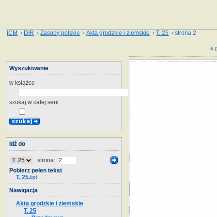
ICM
›
DIR
›
Zasoby polskie
›
Akta grodzkie i ziemskie
›
T. 25
› strona 2
«
Wyszukiwanie
w książce
szukaj w całej serii
Idź do
strona:
Pobierz pełen tekst
T. 25.txt
Nawigacja
Akta grodzkie i ziemskie
T. 25