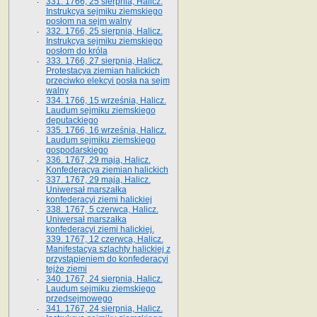
331. 1766, 25 sierpnia, Halicz.
Instrukcya sejmiku ziemskiego
posłom na sejm walny
332. 1766, 25 sierpnia, Halicz.
Instrukcya sejmiku ziemskiego
posłom do króla
333. 1766, 27 sierpnia, Halicz.
Protestacya ziemian halickich
przeciwko elekcyi posła na sejm
walny
334. 1766, 15 września, Halicz.
Laudum sejmiku ziemskiego
deputackiego
335. 1766, 16 września, Halicz.
Laudum sejmiku ziemskiego
gospodarskiego
336. 1767, 29 maja, Halicz.
Konfederacya ziemian halickich
337. 1767, 29 maja, Halicz.
Uniwersał marszałka
konfederacyi ziemi halickiej
338. 1767, 5 czerwca, Halicz.
Uniwersał marszałka
konfederacyi ziemi halickiej.
339. 1767, 12 czerwca, Halicz.
Manifestacya szlachty halickiej z
przystąpieniem do konfederacyi
tejże ziemi
340. 1767, 24 sierpnia, Halicz.
Laudum sejmiku ziemskiego
przedsejmowego
341. 1767, 24 sierpnia, Halicz.