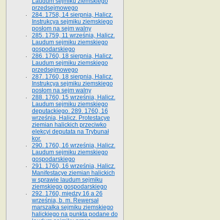
Laudum sejmiku ziemskiego
przedsejmowego
284. 1758, 14 sierpnia, Halicz.
Instrukcya sejmiku ziemskiego
posłom na sejm walny
285. 1759, 11 września, Halicz.
Laudum sejmiku ziemskiego
gospodarskiego
286. 1760, 18 sierpnia, Halicz.
Laudum sejmiku ziemskiego
przedsejmowego
287. 1760, 18 sierpnia, Halicz.
Instrukcya sejmiku ziemskiego
posłom na sejm walny
288. 1760, 15 września, Halicz.
Laudum sejmiku ziemskiego
deputackiego. 289. 1760, 16
września, Halicz. Protestacye
ziemian halickich przeciwko
elekcyi deputata na Trybunał
kor.
290. 1760, 16 września, Halicz.
Laudum sejmiku ziemskiego
gospodarskiego
291. 1760, 16 września, Halicz.
Manifestacye ziemian halickich
w sprawie laudum sejmiku
ziemskiego gospodarskiego
292. 1760, między 16 a 26
września, b. m. Rewersał
marszałka sejmiku ziemskiego
halickiego na punkta podane do