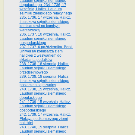
Laudum sejmiku ziemskiego
deputackiego. 234. 1736, 17
września, Halicz. Laudum
sejmiku ziemskiego relacyjnego
235. 1736, 17 września, Halicz.
Instrukcya sejmiku ziemskiego
komisarzowi na komisyę
warszawską
236. 1737, 10 września, Halicz.
Laudum sejmiku ziemskiego
gospodarskiego
237. 1737, 6 października, Borki.
Uniwersał komisarza ziemi
halickiej z wezwaniem do
składania podatków
238. 1738, 18 sierpnia, Halicz.
Laudum sejmiku ziemskiego
przedsejmowego
239. 1738, 18 sierpnia, Halicz.
Instrukcya sejmiku ziemskiego
posłom na sejm walny
240. 1738, 15 września, Halicz.
Laudum sejmiku ziemskiego
deputackiego
241. 1739, 15 września, Halicz.
Laudum sejmiku ziemskiego
gospodarskiego
242. 1739, 17 września, Halicz.
Elekcya podkomorzego ziemi
halickiej
243. 1740, 15 sierpnia, Halicz.
Laudum sejmiku ziemskiego