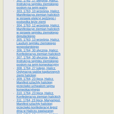
302. 1762, 17 sierpnia, Halicz.
Instrukcya sejmiku ziemskiego
posłom na sejm walny
303. 1763, 10 września, Halicz.
Manifestacya ziemian halickich
w sprawie elekcyi sędziego i
podsędka tejże ziemi
304. 1763, 12 września, Halicz.
Manifestacye ziemian halickich
w sprawie sejmiku ziemskiego
deputackiego
305. 1763, 13 września, Halicz.
Laudum sejmiku ziemskiego
gospodarskiego
306. 1764, 30 stycznia, Halicz.
Konfederacya ziemian halickich
307. 1764, 30 stycznia, Halicz.
Instrukcya sejmiku ziemskiego
posłom na sejm konwokacyjny
308. 1764, 27 lutego, Halicz.
Ordynacya sądów kapturowych
ziemi halickiej
309. 1764, 23 lipca, Halicz.
Manifest szlachty halickiej
przeciwko uchwałom sejmu
konwokacyjnego
310. 1764, 23 lipca, Halicz.
Konfederacya ziemian halickich
311. 1764, 23 lipca, Maryampol.
Manifest szlachty halickiej
przeciwko konfederacyi tegoż
dnia w Haliczu zawiązanej