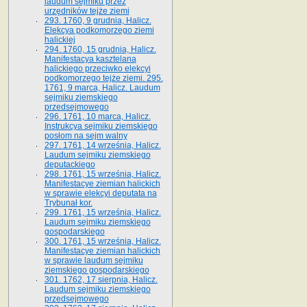
laudum sejmiku przez
urzędników tejże ziemi
293. 1760, 9 grudnia, Halicz.
Elekcya podkomorzego ziemi
halickiej
294. 1760, 15 grudnia, Halicz.
Manifestacya kasztelana
halickiego przeciwko elekcyi
podkomorzego tejże ziemi. 295.
1761, 9 marca, Halicz. Laudum
sejmiku ziemskiego
przedsejmowego
296. 1761, 10 marca, Halicz.
Instrukcya sejmiku ziemskiego
posłom na sejm walny
297. 1761, 14 września, Halicz.
Laudum sejmiku ziemskiego
deputackiego
298. 1761, 15 września, Halicz.
Manifestacye ziemian halickich
w sprawie elekcyi deputata na
Trybunał kor.
299. 1761, 15 września, Halicz.
Laudum sejmiku ziemskiego
gospodarskiego
300. 1761, 15 września, Halicz.
Manifestacye ziemian halickich
w sprawie laudum sejmiku
ziemskiego gospodarskiego
301. 1762, 17 sierpnia, Halicz.
Laudum sejmiku ziemskiego
przedsejmowego