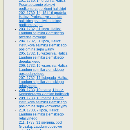
201. 1730, 14 grudnia, Halicz.
Poświadczenie elekcyi
podkomorzego ziemi halickiej
202. 1730, 14, 15 i 16 grudnia,
Halicz. Protestacye ziemian
halickich przeciwko elekcyi
podkomorzego
203. 1732, 31 lipca, Halicz.
Laudum sejmiku ziemskiego
przedsejmowego
204. 1732, 31 lipca, Halicz.
Instrukcya sejmiku ziemskiego
posłom na sejm walny
205. 1732, 15 września, Halicz.
Laudum sejmiku ziemskiego
deputackiego
206. 1732, 16 września, Halicz.
Laudum sejmiku ziemskiego
gospodarskiego
207. 1732, 17 listopada, Halicz.
Laudum sejmiku ziemskiego
relacyjnego
208. 1733, 10 marca, Halicz.
Konfederacya ziemian halickich­
209. 1733, 10 marca, Halicz.
Instrukcya sejmiku ziemskiego
posłom na sejm konwokacyjny
210. 1733, 7 lipca, Halicz.
Laudum sejmiku ziemskiego
relacyjnego
211. 1733, 31 sierpnia, pod
Gruszką. Laudum obozowe