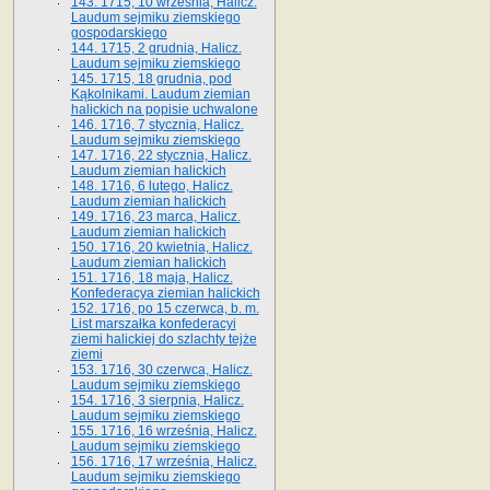
143. 1715, 10 września, Halicz.
Laudum sejmiku ziemskiego
gospodarskiego
144. 1715, 2 grudnia, Halicz.
Laudum sejmiku ziemskiego
145. 1715, 18 grudnia, pod
Kąkolnikami. Laudum ziemian
halickich na popisie uchwalone
146. 1716, 7 stycznia, Halicz.
Laudum sejmiku ziemskiego
147. 1716, 22 stycznia, Halicz.
Laudum ziemian halickich
148. 1716, 6 lutego, Halicz.
Laudum ziemian halickich
149. 1716, 23 marca, Halicz.
Laudum ziemian halickich
150. 1716, 20 kwietnia, Halicz.
Laudum ziemian halickich
151. 1716, 18 maja, Halicz.
Konfederacya ziemian halickich
152. 1716, po 15 czerwca, b. m.
List marszałka konfederacyi
ziemi halickiej do szlachty tejże
ziemi
153. 1716, 30 czerwca, Halicz.
Laudum sejmiku ziemskiego
154. 1716, 3 sierpnia, Halicz.
Laudum sejmiku ziemskiego
155. 1716, 16 września, Halicz.
Laudum sejmiku ziemskiego
156. 1716, 17 września, Halicz.
Laudum sejmiku ziemskiego