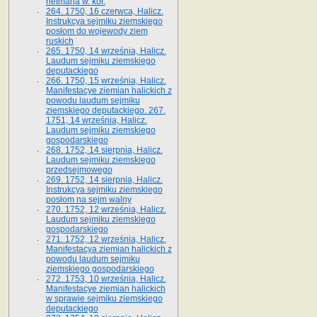
hetmana w. kor.
264. 1750, 16 czerwca, Halicz.
Instrukcya sejmiku ziemskiego
posłom do wojewody ziem
ruskich
265. 1750, 14 września, Halicz.
Laudum sejmiku ziemskiego
deputackiego
266. 1750, 15 września, Halicz.
Manifestacye ziemian halickich z
powodu laudum sejmiku
ziemskiego deputackiego. 267.
1751, 14 września, Halicz.
Laudum sejmiku ziemskiego
gospodarskiego
268. 1752, 14 sierpnia, Halicz.
Laudum sejmiku ziemskiego
przedsejmowego
269. 1752, 14 sierpnia, Halicz.
Instrukcya sejmiku ziemskiego
posłom na sejm walny
270. 1752, 12 września, Halicz.
Laudum sejmiku ziemskiego
gospodarskiego
271. 1752, 12 września, Halicz.
Manifestacya ziemian halickich z
powodu laudum sejmiku
ziemskiego gospodarskiego
272. 1753, 10 września, Halicz.
Manifestacye ziemian halickich
w sprawie sejmiku ziemskiego
deputackiego