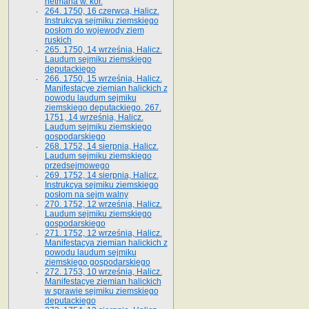
hetmana w. kor.
264. 1750, 16 czerwca, Halicz.
Instrukcya sejmiku ziemskiego
posłom do wojewody ziem
ruskich
265. 1750, 14 września, Halicz.
Laudum sejmiku ziemskiego
deputackiego
266. 1750, 15 września, Halicz.
Manifestacye ziemian halickich z
powodu laudum sejmiku
ziemskiego deputackiego. 267.
1751, 14 września, Halicz.
Laudum sejmiku ziemskiego
gospodarskiego
268. 1752, 14 sierpnia, Halicz.
Laudum sejmiku ziemskiego
przedsejmowego
269. 1752, 14 sierpnia, Halicz.
Instrukcya sejmiku ziemskiego
posłom na sejm walny
270. 1752, 12 września, Halicz.
Laudum sejmiku ziemskiego
gospodarskiego
271. 1752, 12 września, Halicz.
Manifestacya ziemian halickich z
powodu laudum sejmiku
ziemskiego gospodarskiego
272. 1753, 10 września, Halicz.
Manifestacye ziemian halickich
w sprawie sejmiku ziemskiego
deputackiego