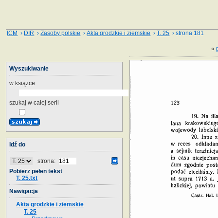
ICM
›
DIR
›
Zasoby polskie
›
Akta grodzkie i ziemskie
›
T. 25
› strona 181
«
Wyszukiwanie
w książce
szukaj w całej serii
Idź do
strona:
Pobierz pełen tekst
T. 25.txt
Nawigacja
Akta grodzkie i ziemskie
T. 25