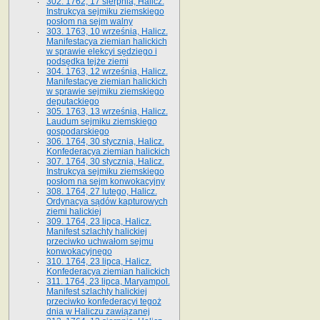
302. 1762, 17 sierpnia, Halicz.
Instrukcya sejmiku ziemskiego
posłom na sejm walny
303. 1763, 10 września, Halicz.
Manifestacya ziemian halickich
w sprawie elekcyi sędziego i
podsędka tejże ziemi
304. 1763, 12 września, Halicz.
Manifestacye ziemian halickich
w sprawie sejmiku ziemskiego
deputackiego
305. 1763, 13 września, Halicz.
Laudum sejmiku ziemskiego
gospodarskiego
306. 1764, 30 stycznia, Halicz.
Konfederacya ziemian halickich
307. 1764, 30 stycznia, Halicz.
Instrukcya sejmiku ziemskiego
posłom na sejm konwokacyjny
308. 1764, 27 lutego, Halicz.
Ordynacya sądów kapturowych
ziemi halickiej
309. 1764, 23 lipca, Halicz.
Manifest szlachty halickiej
przeciwko uchwałom sejmu
konwokacyjnego
310. 1764, 23 lipca, Halicz.
Konfederacya ziemian halickich
311. 1764, 23 lipca, Maryampol.
Manifest szlachty halickiej
przeciwko konfederacyi tegoż
dnia w Haliczu zawiązanej