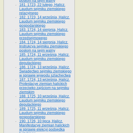
posłom na sejm walny
181. 1723, 22 lutego, Halicz.
Laudum sejmiku ziemskiego
relacyjnego
182. 1723, 14 września, Halicz.
Laudum sejmiku ziemskiego
gospodarskiego
183. 1724, 14 sierpnia, Halicz.
Laudum sejmiku ziemskiego
przedsejmowego
184. 1724, 14 sierpnia, Halicz.
Instrukcya sejmiku ziemskiego
posłom na sejm walny
185. 1724, 11 września, Halicz.
Laudum sejmiku ziemskiego
deputackiego
186. 1724, 13 września, Halicz.
Świadectwo sejmiku ziemskiego
w sprawie wywodu szlachectwa
187. 1724, 13 września, Halicz.
Protestacye ziemian halickich
przeciwko zajściom na sejmiku
ziemskim
188. 1725, 10 września, Halicz.
Laudum sejmiku ziemskiego
deputackiego
189. 1725, 11 września, Halicz.
Laudum sejmiku ziemskiego
gospodarskiego
190. 1726, 10 lipca, Halicz.
Manifestacye ziemian halickich
w sprawie elekcyi podsędka