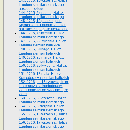
143. 1715, 10 września, Halicz.
Laudum sejmiku ziemskiego
gospodarskiego
144. 1715, 2 grudnia, Halicz.
Laudum sejmiku ziemskiego
145. 1715, 18 grudnia, pod
Kąkolnikami. Laudum ziemian
halickich na popisie uchwalone
146. 1716, 7 stycznia, Halicz.
Laudum sejmiku ziemskiego
147. 1716, 22 stycznia, Halicz.
Laudum ziemian halickich
148. 1716, 6 lutego, Halicz.
Laudum ziemian halickich
149. 1716, 23 marca, Halicz.
Laudum ziemian halickich
150. 1716, 20 kwietnia, Halicz.
Laudum ziemian halickich
151. 1716, 18 maja, Halicz.
Konfederacya ziemian halickich
152. 1716, po 15 czerwca, b. m.
List marszałka konfederacyi
ziemi halickiej do szlachty tejże
ziemi
153. 1716, 30 czerwca, Halicz.
Laudum sejmiku ziemskiego
154. 1716, 3 sierpnia, Halicz.
Laudum sejmiku ziemskiego
155. 1716, 16 września, Halicz.
Laudum sejmiku ziemskiego
156. 1716, 17 września, Halicz.
Laudum sejmiku ziemskiego