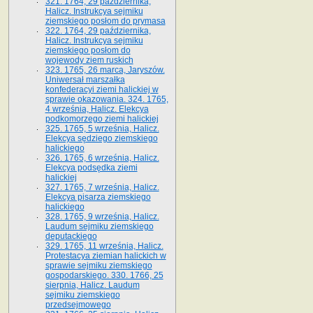
321. 1764, 29 października,
Halicz. Instrukcya sejmiku
ziemskiego posłom do prymasa
322. 1764, 29 października,
Halicz. Instrukcya sejmiku
ziemskiego posłom do
wojewody ziem ruskich
323. 1765, 26 marca, Jaryszów.
Uniwersał marszałka
konfederacyi ziemi halickiej w
sprawie okazowania. 324. 1765,
4 września, Halicz. Elekcya
podkomorzego ziemi halickiej
325. 1765, 5 września, Halicz.
Elekcya sędziego ziemskiego
halickiego
326. 1765, 6 września, Halicz.
Elekcya podsędka ziemi
halickiej
327. 1765, 7 września, Halicz.
Elekcya pisarza ziemskiego
halickiego
328. 1765, 9 września, Halicz.
Laudum sejmiku ziemskiego
deputackiego
329. 1765, 11 września, Halicz.
Protestacya ziemian halickich w
sprawie sejmiku ziemskiego
gospodarskiego. 330. 1766, 25
sierpnia, Halicz. Laudum
sejmiku ziemskiego
przedsejmowego