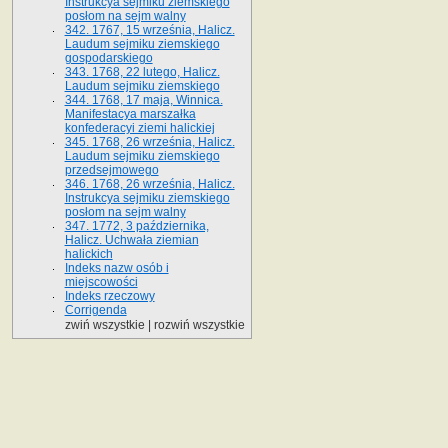
Instrukcya sejmiku ziemskiego
posłom na sejm walny
342. 1767, 15 września, Halicz.
Laudum sejmiku ziemskiego
gospodarskiego
343. 1768, 22 lutego, Halicz.
Laudum sejmiku ziemskiego
344. 1768, 17 maja, Winnica.
Manifestacya marszałka
konfederacyi ziemi halickiej
345. 1768, 26 września, Halicz.
Laudum sejmiku ziemskiego
przedsejmowego
346. 1768, 26 września, Halicz.
Instrukcya sejmiku ziemskiego
posłom na sejm walny
347. 1772, 3 października,
Halicz. Uchwała ziemian
halickich
Indeks nazw osób i
miejscowości
Indeks rzeczowy
Corrigenda
zwiń wszystkie
|
rozwiń wszystkie