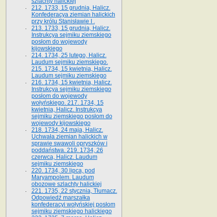
szlachty halickiej
212. 1733, 15 grudnia, Halicz.
Konfederacya ziemian halickich
przy królu Stanisławie I .
213. 1733, 15 grudnia, Halicz.
Instrukcya sejmiku ziemskiego
posłom do wojewody
kijowskiego
214. 1734, 25 lutego, Halicz.
Laudum sejmiku ziemskiego.
215. 1734, 15 kwietnia, Halicz.
Laudum sejmiku ziemskiego
216. 1734, 15 kwietnia, Halicz.
Instrukcya sejmiku ziemskiego
posłom do wojewody
wołyńskiego. 217. 1734, 15
kwietnia, Halicz. Instrukcya
sejmiku ziemskiego posłom do
wojewody kijowskiego
218. 1734, 24 maja, Halicz.
Uchwała ziemian halickich w
sprawie swawoli opryszków i
poddaństwa. 219. 1734, 26
czerwca, Halicz. Laudum
sejmiku ziemskiego
220. 1734, 30 lipca, pod
Maryampolem. Laudum
obozowe szlachty halickiej
221. 1735, 22 stycznia, Tłumacz.
Odpowiedź marszałka
konfederacyi wołyńskiej posłom
sejmiku ziemskiego halickiego