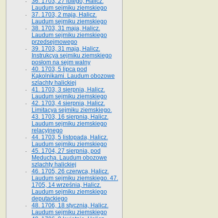
36. 1703, 27 lutego, Halicz.
Laudum sejmiku ziemskiego
37. 1703, 2 maja, Halicz.
Laudum sejmiku ziemskiego
38. 1703, 31 maja, Halicz.
Laudum sejmiku ziemskiego
przedsejmowego
39. 1703, 31 maja, Halicz.
Instrukcya sejmiku ziemskiego
posłom na sejm walny
40. 1703, 5 lipca pod
Kąkolnikami. Laudum obozowe
szlachty halickiej
41­. 1703, 3 sierpnia, Halicz.
Laudum sejmiku ziemskiego
42. 1703, 4 sierpnia, Halicz.
Limitacya sejmiku ziemskiego.
43. 1703, 16 sierpnia, Halicz.
Laudum sejmiku ziemskiego
relacyjnego
44. 1703, 5 listopada, Halicz.
Laudum sejmiku ziemskiego
45. 1704, 27 sierpnia, pod
Meduchą. Laudum obozowe
szlachty halickiej
46. 1705, 26 czerwca, Halicz.
Laudum sejmiku ziemskiego. 47.
1705, 14 września, Halicz.
Laudum sejmiku ziemskiego
deputackiego
48. 1706, 18 stycznia, Halicz.
Laudum sejmiku ziemskiego