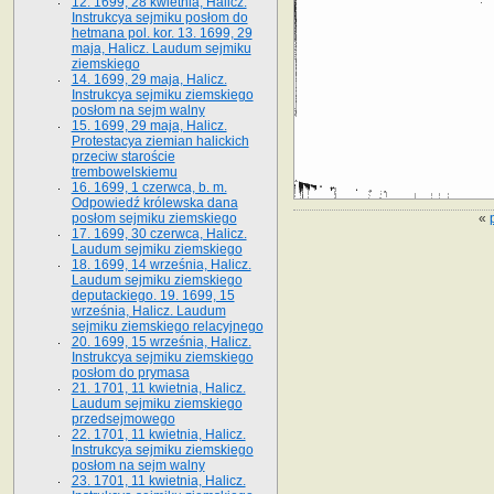
12. 1699, 28 kwietnia, Halicz.
Instrukcya sejmiku posłom do
hetmana pol. kor. 13. 1699, 29
maja, Halicz. Laudum sejmiku
ziemskiego
14. 1699, 29 maja, Halicz.
Instrukcya sejmiku ziemskiego
posłom na sejm walny
15. 1699, 29 maja, Halicz.
Protestacya ziemian halickich
przeciw staroście
trembowelskiemu
16. 1699, 1 czerwca, b. m.
Odpowiedź królewska dana
«
posłom sejmiku ziemskiego
17. 1699, 30 czerwca, Halicz.
Laudum sejmiku ziemskiego
18. 1699, 14 września, Halicz.
Laudum sejmiku ziemskiego
deputackiego. 19. 1699, 15
września, Halicz. Laudum
sejmiku ziemskiego relacyjnego
20. 1699, 15 września, Halicz.
Instrukcya sejmiku ziemskiego
posłom do prymasa
21. 1701, 11 kwietnia, Halicz.
Laudum sejmiku ziemskiego
przedsejmowego
22. 1701, 11 kwietnia, Halicz.
Instrukcya sejmiku ziemskiego
posłom na sejm walny
23. 1701, 11 kwietnia, Halicz.