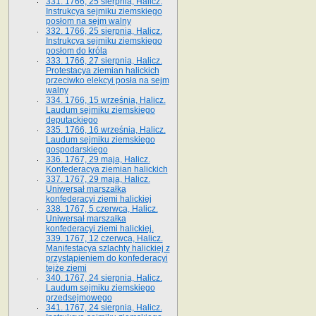
331. 1766, 25 sierpnia, Halicz.
Instrukcya sejmiku ziemskiego
posłom na sejm walny
332. 1766, 25 sierpnia, Halicz.
Instrukcya sejmiku ziemskiego
posłom do króla
333. 1766, 27 sierpnia, Halicz.
Protestacya ziemian halickich
przeciwko elekcyi posła na sejm
walny
334. 1766, 15 września, Halicz.
Laudum sejmiku ziemskiego
deputackiego
335. 1766, 16 września, Halicz.
Laudum sejmiku ziemskiego
gospodarskiego
336. 1767, 29 maja, Halicz.
Konfederacya ziemian halickich
337. 1767, 29 maja, Halicz.
Uniwersał marszałka
konfederacyi ziemi halickiej
338. 1767, 5 czerwca, Halicz.
Uniwersał marszałka
konfederacyi ziemi halickiej.
339. 1767, 12 czerwca, Halicz.
Manifestacya szlachty halickiej z
przystąpieniem do konfederacyi
tejże ziemi
340. 1767, 24 sierpnia, Halicz.
Laudum sejmiku ziemskiego
przedsejmowego
341. 1767, 24 sierpnia, Halicz.