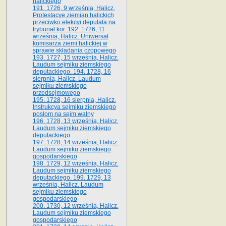
halickiego
191. 1726, 9 września, Halicz.
Protestacye ziemian halickich
przeciwko elekcyi deputata na
trybunał kor. 192. 1726, 11
września, Halicz. Uniwersał
komisarza ziemi halickiej w
sprawie składania czopowego
193. 1727, 15 września, Halicz.
Laudum sejmiku ziemskiego
deputackiego. 194. 1728, 16
sierpnia, Halicz. Laudum
sejmiku ziemskiego
przedsejmowego
195. 1728, 16 sierpnia, Halicz.
Instrukcya sejmiku ziemskiego
posłom na sejm walny
196. 1728, 13 września, Halicz.
Laudum sejmiku ziemskiego
deputackiego
197. 1728, 14 września, Halicz.
Laudum sejmiku ziemskiego
gospodarskiego
198. 1729, 12 września, Halicz.
Laudum sejmiku ziemskiego
deputackiego. 199. 1729, 13
września, Halicz. Laudum
sejmiku ziemskiego
gospodarskiego
200. 1730, 12 września, Halicz.
Laudum sejmiku ziemskiego
gospodarskiego