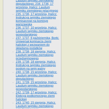
Laudum sejmiku ziemskiego
deputackiego. 234. 1736, 17
września, Halicz. Laudum
sejmiku ziemskiego relacyjnego
235. 1736, 17 września, Halicz.
Instrukcya sejmiku ziemskiego
komisarzowi na komisyę
warszawską
236. 1737, 10 września, Halicz.
Laudum sejmiku ziemskiego
gospodarskiego
237. 1737, 6 października, Borki.
Uniwersał komisarza ziemi
halickiej z wezwaniem do
składania podatków
238. 1738, 18 sierpnia, Halicz.
Laudum sejmiku ziemskiego
przedsejmowego
239. 1738, 18 sierpnia, Halicz.
Instrukcya sejmiku ziemskiego
posłom na sejm walny
240. 1738, 15 września, Halicz.
Laudum sejmiku ziemskiego
deputackiego
241. 1739, 15 września, Halicz.
Laudum sejmiku ziemskiego
gospodarskiego
242. 1739, 17 września, Halicz.
Elekcya podkomorzego ziemi
halickiej
243. 1740, 15 sierpnia, Halicz.
Laudum sejmiku ziemskiego