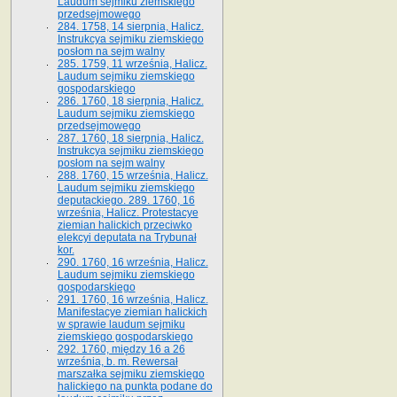
Laudum sejmiku ziemskiego
przedsejmowego
284. 1758, 14 sierpnia, Halicz.
Instrukcya sejmiku ziemskiego
posłom na sejm walny
285. 1759, 11 września, Halicz.
Laudum sejmiku ziemskiego
gospodarskiego
286. 1760, 18 sierpnia, Halicz.
Laudum sejmiku ziemskiego
przedsejmowego
287. 1760, 18 sierpnia, Halicz.
Instrukcya sejmiku ziemskiego
posłom na sejm walny
288. 1760, 15 września, Halicz.
Laudum sejmiku ziemskiego
deputackiego. 289. 1760, 16
września, Halicz. Protestacye
ziemian halickich przeciwko
elekcyi deputata na Trybunał
kor.
290. 1760, 16 września, Halicz.
Laudum sejmiku ziemskiego
gospodarskiego
291. 1760, 16 września, Halicz.
Manifestacye ziemian halickich
w sprawie laudum sejmiku
ziemskiego gospodarskiego
292. 1760, między 16 a 26
września, b. m. Rewersał
marszałka sejmiku ziemskiego
halickiego na punkta podane do