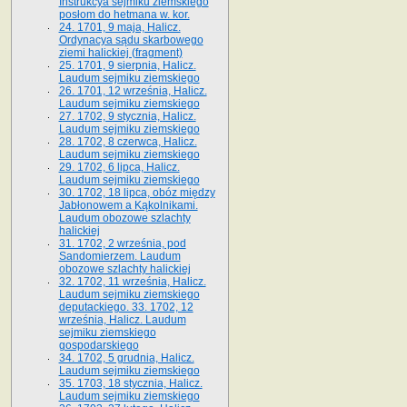
Instrukcya sejmiku ziemskiego
posłom do hetmana w. kor.
24. 1701, 9 maja, Halicz.
Ordynacya sądu skarbowego
ziemi halickiej (fragment)
25. 1701, 9 sierpnia, Halicz.
Laudum sejmiku ziemskiego
26. 1701, 12 września, Halicz.
Laudum sejmiku ziemskiego
27. 1702, 9 stycznia, Halicz.
Laudum sejmiku ziemskiego
28. 1702, 8 czerwca, Halicz.
Laudum sejmiku ziemskiego
29. 1702, 6 lipca, Halicz.
Laudum sejmiku ziemskiego
30. 1702, 18 lipca, obóz między
Jabłonowem a Kąkolnikami.
Laudum obozowe szlachty
halickiej
31. 1702, 2 września, pod
Sandomierzem. Laudum
obozowe szlachty halickiej
32. 1702, 11 września, Halicz.
Laudum sejmiku ziemskiego
deputackiego. 33. 1702, 12
września, Halicz. Laudum
sejmiku ziemskiego
gospodarskiego
34. 1702, 5 grudnia, Halicz.
Laudum sejmiku ziemskiego
35. 1703, 18 stycznia, Halicz.
Laudum sejmiku ziemskiego