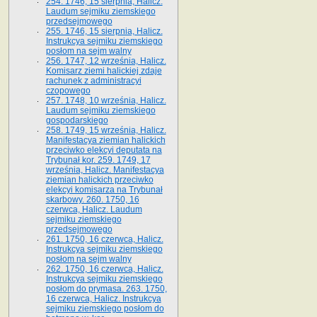
254. 1746, 15 sierpnia, Halicz.
Laudum sejmiku ziemskiego
przedsejmowego
255. 1746, 15 sierpnia, Halicz.
Instrukcya sejmiku ziemskiego
posłom na sejm walny
256. 1747, 12 września, Halicz.
Komisarz ziemi halickiej zdaje
rachunek z administracyi
czopowego
257. 1748, 10 września, Halicz.
Laudum sejmiku ziemskiego
gospodarskiego
258. 1749, 15 września, Halicz.
Manifestacya ziemian halickich
przeciwko elekcyi deputata na
Trybunał kor. 259. 1749, 17
września, Halicz. Manifestacya
ziemian halickich przeciwko
elekcyi komisarza na Trybunał
skarbowy. 260. 1750, 16
czerwca, Halicz. Laudum
sejmiku ziemskiego
przedsejmowego
261. 1750, 16 czerwca, Halicz.
Instrukcya sejmiku ziemskiego
posłom na sejm walny
262. 1750, 16 czerwca, Halicz.
Instrukcya sejmiku ziemskiego
posłom do prymasa. 263. 1750,
16 czerwca, Halicz. Instrukcya
sejmiku ziemskiego posłom do