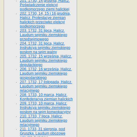
201. 1730, 14 grudnia, Halicz.
Poświadczenie elekcyi
podkomorzego ziemi halickiej
202. 1730, 14, 15 i 16 grudnia,
Halicz. Protestacye ziemian
halickich przeciwko elekcyi
podkomorzego
203. 1732, 31 lipca, Halicz.
Laudum sejmiku ziemskiego
przedsejmowego
204. 1732, 31 lipca, Halicz.
Instrukcya sejmiku ziemskiego
posłom na sejm walny
205. 1732, 15 września, Halicz.
Laudum sejmiku ziemskiego
deputackiego
206. 1732, 16 września, Halicz.
Laudum sejmiku ziemskiego
gospodarskiego
207. 1732, 17 listopada, Halicz.
Laudum sejmiku ziemskiego
relacyjnego
208. 1733, 10 marca, Halicz.
Konfederacya ziemian halickich­
209. 1733, 10 marca, Halicz.
Instrukcya sejmiku ziemskiego
posłom na sejm konwokacyjny
210. 1733, 7 lipca, Halicz.
Laudum sejmiku ziemskiego
relacyjnego
211. 1733, 31 sierpnia, pod
Gruszką. Laudum obozowe