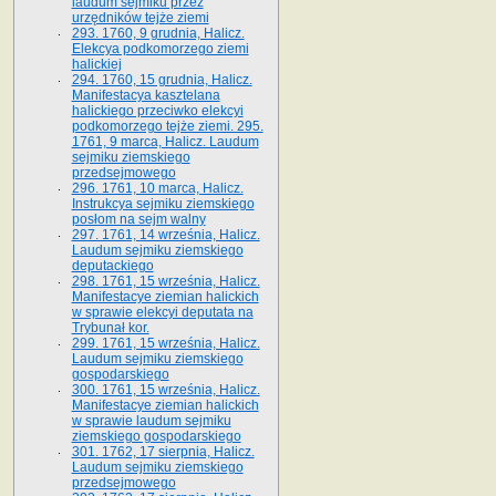
laudum sejmiku przez
urzędników tejże ziemi
293. 1760, 9 grudnia, Halicz.
Elekcya podkomorzego ziemi
halickiej
294. 1760, 15 grudnia, Halicz.
Manifestacya kasztelana
halickiego przeciwko elekcyi
podkomorzego tejże ziemi. 295.
1761, 9 marca, Halicz. Laudum
sejmiku ziemskiego
przedsejmowego
296. 1761, 10 marca, Halicz.
Instrukcya sejmiku ziemskiego
posłom na sejm walny
297. 1761, 14 września, Halicz.
Laudum sejmiku ziemskiego
deputackiego
298. 1761, 15 września, Halicz.
Manifestacye ziemian halickich
w sprawie elekcyi deputata na
Trybunał kor.
299. 1761, 15 września, Halicz.
Laudum sejmiku ziemskiego
gospodarskiego
300. 1761, 15 września, Halicz.
Manifestacye ziemian halickich
w sprawie laudum sejmiku
ziemskiego gospodarskiego
301. 1762, 17 sierpnia, Halicz.
Laudum sejmiku ziemskiego
przedsejmowego