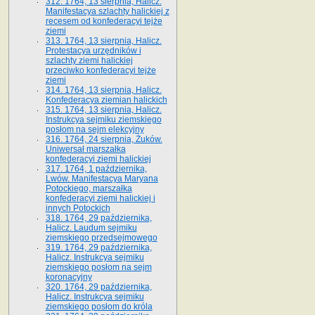
312. 1764, 13 sierpnia, Halicz.
Manifestacya szlachty halickiej z
recesem od konfederacyi tejże
ziemi
313. 1764, 13 sierpnia, Halicz.
Protestacya urzędników i
szlachty ziemi halickiej
przeciwko konfederacyi tejże
ziemi
314. 1764, 13 sierpnia, Halicz.
Konfederacya ziemian halickich
315. 1764, 13 sierpnia, Halicz.
Instrukcya sejmiku ziemskiego
posłom na sejm elekcyjny
316. 1764, 24 sierpnia, Żuków.
Uniwersał marszałka
konfederacyi ziemi halickiej
317. 1764, 1 października,
Lwów. Manifestacya Maryana
Potockiego, marszałka
konfederacyi ziemi halickiej i
innych Potockich
318. 1764, 29 października,
Halicz. Laudum sejmiku
ziemskiego przedsejmowego
319. 1764, 29 października,
Halicz. Instrukcya sejmiku
ziemskiego posłom na sejm
koronacyjny
320. 1764, 29 października,
Halicz. Instrukcya sejmiku
ziemskiego posłom do króla