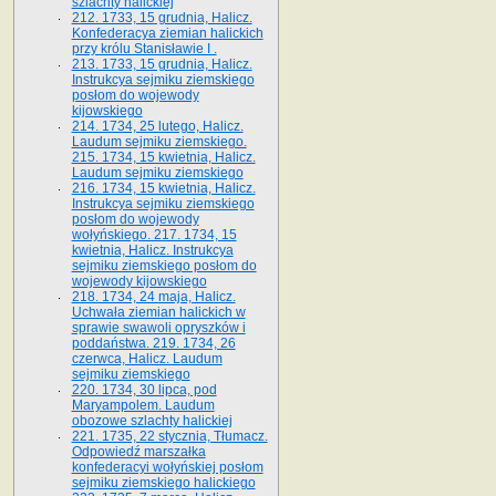
szlachty halickiej
212. 1733, 15 grudnia, Halicz.
Konfederacya ziemian halickich
przy królu Stanisławie I .
213. 1733, 15 grudnia, Halicz.
Instrukcya sejmiku ziemskiego
posłom do wojewody
kijowskiego
214. 1734, 25 lutego, Halicz.
Laudum sejmiku ziemskiego.
215. 1734, 15 kwietnia, Halicz.
Laudum sejmiku ziemskiego
216. 1734, 15 kwietnia, Halicz.
Instrukcya sejmiku ziemskiego
posłom do wojewody
wołyńskiego. 217. 1734, 15
kwietnia, Halicz. Instrukcya
sejmiku ziemskiego posłom do
wojewody kijowskiego
218. 1734, 24 maja, Halicz.
Uchwała ziemian halickich w
sprawie swawoli opryszków i
poddaństwa. 219. 1734, 26
czerwca, Halicz. Laudum
sejmiku ziemskiego
220. 1734, 30 lipca, pod
Maryampolem. Laudum
obozowe szlachty halickiej
221. 1735, 22 stycznia, Tłumacz.
Odpowiedź marszałka
konfederacyi wołyńskiej posłom
sejmiku ziemskiego halickiego