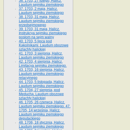
36. 1703, 27 lutego, Halicz.
Laudum sejmiku ziemskiego
37. 1703, 2 maja, Halicz.
Laudum sejmiku ziemskiego
38. 1703, 31 maja, Halicz.
Laudum sejmiku ziemskiego
przedsejmowego
39. 1703, 31 maja, Halicz.
Instrukcya sejmiku ziemskiego
posłom na sejm walny
40. 1703, 5 lipca pod
Kąkolnikami. Laudum obozowe
szlachty halickiej
41­. 1703, 3 sierpnia, Halicz.
Laudum sejmiku ziemskiego
42. 1703, 4 sierpnia, Halicz.
Limitacya sejmiku ziemskiego.
43. 1703, 16 sierpnia, Halicz.
Laudum sejmiku ziemskiego
relacyjnego
44. 1703, 5 listopada, Halicz.
Laudum sejmiku ziemskiego
45. 1704, 27 sierpnia, pod
Meduchą. Laudum obozowe
szlachty halickiej
46. 1705, 26 czerwca, Halicz.
Laudum sejmiku ziemskiego. 47.
1705, 14 września, Halicz.
Laudum sejmiku ziemskiego
deputackiego
48. 1706, 18 stycznia, Halicz.
Laudum sejmiku ziemskiego