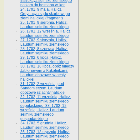
Instrukcya sejmiku ziemskiego
posłom do hetmana w. kor.
24. 1701, 9 maja, Halicz.
Ordynacya sądu skarbowego
ziemi halickiej (fragment)
25. 1701, 9 sierpnia, Halicz.
Laudum sejmiku ziemskiego
26. 1701, 12 września, Halicz.
Laudum sejmiku ziemskiego
27. 1702, 9 stycznia, Halicz.
Laudum sejmiku ziemskiego
28. 1702, 8 czerwca, Halicz.
Laudum sejmiku ziemskiego
29. 1702, 6 lipca, Halicz.
Laudum sejmiku ziemskiego
30. 1702, 18 lipca, obóz między
Jabłonowem a Kąkolnikami.
Laudum obozowe szlachty
halickiej
31. 1702, 2 września, pod
Sandomierzem. Laudum
obozowe szlachty halickiej
32. 1702, 11 września, Halicz.
Laudum sejmiku ziemskiego
deputackiego. 33. 1702, 12
września, Halicz. Laudum
sejmiku ziemskiego
gospodarskiego
34. 1702, 5 grudnia, Halicz.
Laudum sejmiku ziemskiego
35. 1703, 18 stycznia, Halicz.
Laudum sejmiku ziemskiego