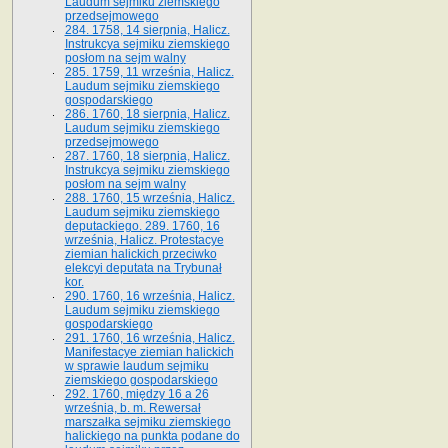
Laudum sejmiku ziemskiego
przedsejmowego
284. 1758, 14 sierpnia, Halicz.
Instrukcya sejmiku ziemskiego
posłom na sejm walny
285. 1759, 11 września, Halicz.
Laudum sejmiku ziemskiego
gospodarskiego
286. 1760, 18 sierpnia, Halicz.
Laudum sejmiku ziemskiego
przedsejmowego
287. 1760, 18 sierpnia, Halicz.
Instrukcya sejmiku ziemskiego
posłom na sejm walny
288. 1760, 15 września, Halicz.
Laudum sejmiku ziemskiego
deputackiego. 289. 1760, 16
września, Halicz. Protestacye
ziemian halickich przeciwko
elekcyi deputata na Trybunał
kor.
290. 1760, 16 września, Halicz.
Laudum sejmiku ziemskiego
gospodarskiego
291. 1760, 16 września, Halicz.
Manifestacye ziemian halickich
w sprawie laudum sejmiku
ziemskiego gospodarskiego
292. 1760, między 16 a 26
września, b. m. Rewersał
marszałka sejmiku ziemskiego
halickiego na punkta podane do