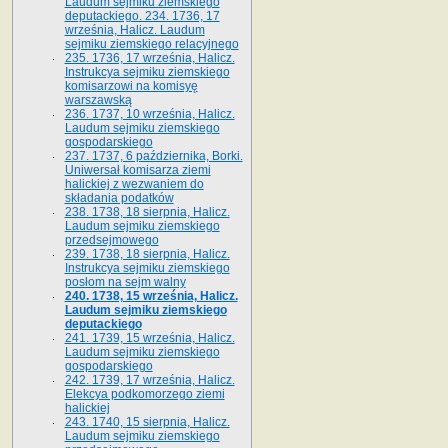
Laudum sejmiku ziemskiego
deputackiego. 234. 1736, 17
września, Halicz. Laudum
sejmiku ziemskiego relacyjnego
235. 1736, 17 września, Halicz.
Instrukcya sejmiku ziemskiego
komisarzowi na komisyę
warszawską
236. 1737, 10 września, Halicz.
Laudum sejmiku ziemskiego
gospodarskiego
237. 1737, 6 października, Borki.
Uniwersał komisarza ziemi
halickiej z wezwaniem do
składania podatków
238. 1738, 18 sierpnia, Halicz.
Laudum sejmiku ziemskiego
przedsejmowego
239. 1738, 18 sierpnia, Halicz.
Instrukcya sejmiku ziemskiego
posłom na sejm walny
240. 1738, 15 września, Halicz.
Laudum sejmiku ziemskiego
deputackiego
241. 1739, 15 września, Halicz.
Laudum sejmiku ziemskiego
gospodarskiego
242. 1739, 17 września, Halicz.
Elekcya podkomorzego ziemi
halickiej
243. 1740, 15 sierpnia, Halicz.
Laudum sejmiku ziemskiego