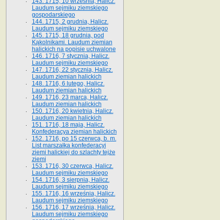
143. 1715, 10 września, Halicz.
Laudum sejmiku ziemskiego
gospodarskiego
144. 1715, 2 grudnia, Halicz.
Laudum sejmiku ziemskiego
145. 1715, 18 grudnia, pod
Kąkolnikami. Laudum ziemian
halickich na popisie uchwalone
146. 1716, 7 stycznia, Halicz.
Laudum sejmiku ziemskiego
147. 1716, 22 stycznia, Halicz.
Laudum ziemian halickich
148. 1716, 6 lutego, Halicz.
Laudum ziemian halickich
149. 1716, 23 marca, Halicz.
Laudum ziemian halickich
150. 1716, 20 kwietnia, Halicz.
Laudum ziemian halickich
151. 1716, 18 maja, Halicz.
Konfederacya ziemian halickich
152. 1716, po 15 czerwca, b. m.
List marszałka konfederacyi
ziemi halickiej do szlachty tejże
ziemi
153. 1716, 30 czerwca, Halicz.
Laudum sejmiku ziemskiego
154. 1716, 3 sierpnia, Halicz.
Laudum sejmiku ziemskiego
155. 1716, 16 września, Halicz.
Laudum sejmiku ziemskiego
156. 1716, 17 września, Halicz.
Laudum sejmiku ziemskiego