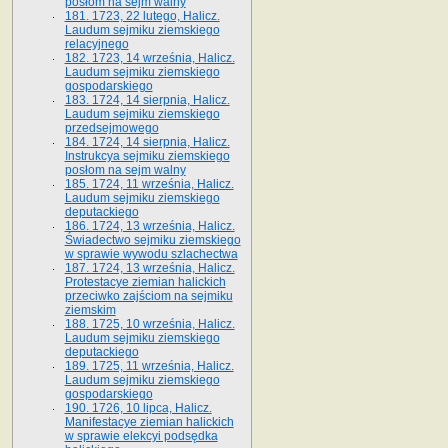
posłom na sejm walny
181. 1723, 22 lutego, Halicz.
Laudum sejmiku ziemskiego
relacyjnego
182. 1723, 14 września, Halicz.
Laudum sejmiku ziemskiego
gospodarskiego
183. 1724, 14 sierpnia, Halicz.
Laudum sejmiku ziemskiego
przedsejmowego
184. 1724, 14 sierpnia, Halicz.
Instrukcya sejmiku ziemskiego
posłom na sejm walny
185. 1724, 11 września, Halicz.
Laudum sejmiku ziemskiego
deputackiego
186. 1724, 13 września, Halicz.
Świadectwo sejmiku ziemskiego
w sprawie wywodu szlachectwa
187. 1724, 13 września, Halicz.
Protestacye ziemian halickich
przeciwko zajściom na sejmiku
ziemskim
188. 1725, 10 września, Halicz.
Laudum sejmiku ziemskiego
deputackiego
189. 1725, 11 września, Halicz.
Laudum sejmiku ziemskiego
gospodarskiego
190. 1726, 10 lipca, Halicz.
Manifestacye ziemian halickich
w sprawie elekcyi podsędka