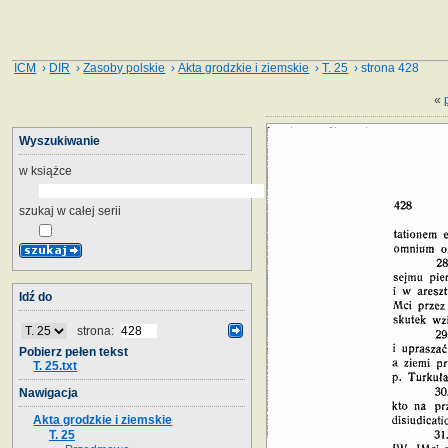
ICM
›
DIR
›
Zasoby polskie
›
Akta grodzkie i ziemskie
›
T. 25
› strona 428
«
Wyszukiwanie
w książce
szukaj w całej serii
Idź do
strona:
Pobierz pełen tekst
T. 25.txt
Nawigacja
Akta grodzkie i ziemskie
T. 25