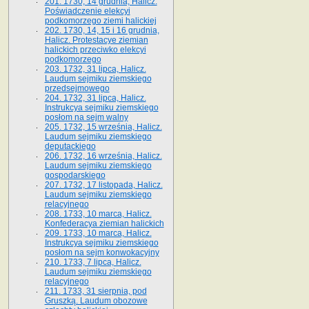
201. 1730, 14 grudnia, Halicz.
Poświadczenie elekcyi
podkomorzego ziemi halickiej
202. 1730, 14, 15 i 16 grudnia,
Halicz. Protestacye ziemian
halickich przeciwko elekcyi
podkomorzego
203. 1732, 31 lipca, Halicz.
Laudum sejmiku ziemskiego
przedsejmowego
204. 1732, 31 lipca, Halicz.
Instrukcya sejmiku ziemskiego
posłom na sejm walny
205. 1732, 15 września, Halicz.
Laudum sejmiku ziemskiego
deputackiego
206. 1732, 16 września, Halicz.
Laudum sejmiku ziemskiego
gospodarskiego
207. 1732, 17 listopada, Halicz.
Laudum sejmiku ziemskiego
relacyjnego
208. 1733, 10 marca, Halicz.
Konfederacya ziemian halickich­
209. 1733, 10 marca, Halicz.
Instrukcya sejmiku ziemskiego
posłom na sejm konwokacyjny
210. 1733, 7 lipca, Halicz.
Laudum sejmiku ziemskiego
relacyjnego
211. 1733, 31 sierpnia, pod
Gruszką. Laudum obozowe