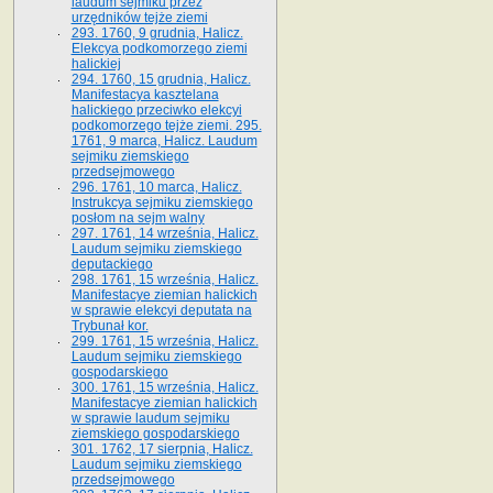
laudum sejmiku przez
urzędników tejże ziemi
293. 1760, 9 grudnia, Halicz.
Elekcya podkomorzego ziemi
halickiej
294. 1760, 15 grudnia, Halicz.
Manifestacya kasztelana
halickiego przeciwko elekcyi
podkomorzego tejże ziemi. 295.
1761, 9 marca, Halicz. Laudum
sejmiku ziemskiego
przedsejmowego
296. 1761, 10 marca, Halicz.
Instrukcya sejmiku ziemskiego
posłom na sejm walny
297. 1761, 14 września, Halicz.
Laudum sejmiku ziemskiego
deputackiego
298. 1761, 15 września, Halicz.
Manifestacye ziemian halickich
w sprawie elekcyi deputata na
Trybunał kor.
299. 1761, 15 września, Halicz.
Laudum sejmiku ziemskiego
gospodarskiego
300. 1761, 15 września, Halicz.
Manifestacye ziemian halickich
w sprawie laudum sejmiku
ziemskiego gospodarskiego
301. 1762, 17 sierpnia, Halicz.
Laudum sejmiku ziemskiego
przedsejmowego