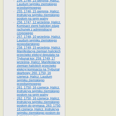
254. 1746, 15 sierpnia, Halicz.
Laudum sejmiku ziemskiego
przedsejmowego
255. 1746, 15 sierpnia, Halicz.
Instrukcya sejmiku ziemskiego
posłom na sejm walny
256. 1747, 12 września, Halicz.
Komisarz ziemi halickiej zdaje
rachunek z administracyi
czopowego
257. 1748, 10 września, Halicz.
Laudum sejmiku ziemskiego
gospodarskiego
258. 1749, 15 września, Halicz.
Manifestacya ziemian halickich
przeciwko elekcyi deputata na
Trybunał kor. 259. 1749, 17
września, Halicz. Manifestacya
ziemian halickich przeciwko
elekcyi komisarza na Trybunał
skarbowy. 260. 1750, 16
czerwca, Halicz. Laudum
sejmiku ziemskiego
przedsejmowego
261. 1750, 16 czerwca, Halicz.
Instrukcya sejmiku ziemskiego
posłom na sejm walny
262. 1750, 16 czerwca, Halicz.
Instrukcya sejmiku ziemskiego
posłom do prymasa. 263. 1750,
16 czerwca, Halicz. Instrukcya
sejmiku ziemskiego posłom do