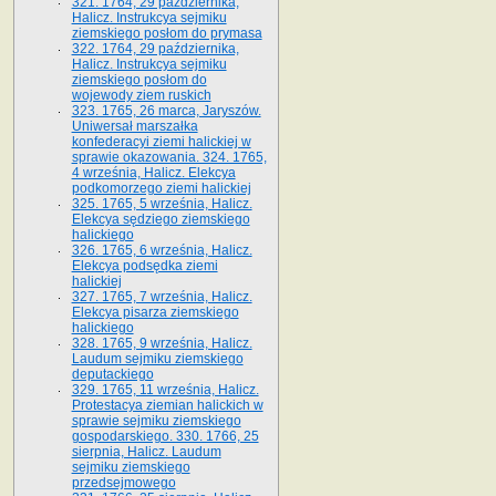
321. 1764, 29 października,
Halicz. Instrukcya sejmiku
ziemskiego posłom do prymasa
322. 1764, 29 października,
Halicz. Instrukcya sejmiku
ziemskiego posłom do
wojewody ziem ruskich
323. 1765, 26 marca, Jaryszów.
Uniwersał marszałka
konfederacyi ziemi halickiej w
sprawie okazowania. 324. 1765,
4 września, Halicz. Elekcya
podkomorzego ziemi halickiej
325. 1765, 5 września, Halicz.
Elekcya sędziego ziemskiego
halickiego
326. 1765, 6 września, Halicz.
Elekcya podsędka ziemi
halickiej
327. 1765, 7 września, Halicz.
Elekcya pisarza ziemskiego
halickiego
328. 1765, 9 września, Halicz.
Laudum sejmiku ziemskiego
deputackiego
329. 1765, 11 września, Halicz.
Protestacya ziemian halickich w
sprawie sejmiku ziemskiego
gospodarskiego. 330. 1766, 25
sierpnia, Halicz. Laudum
sejmiku ziemskiego
przedsejmowego