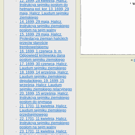
12. 1699, 28 kwietnia, Halicz.
Instrukcya sejmiku posłom do
hetmana pol. kor. 13. 1699, 29
maja, Halicz. Laudum sejmiku
ziemskiego
14. 1699, 29 maja, Halicz.
Instrukcya sejmiku ziemskiego
posłom na sejm walny
15. 1699, 29 maja, Halicz.
Protestacya ziemian halickich
przeciw staroście
trembowelskiemu
16. 1699, 1 czerwca, b. m.
Odpowiedź królewska dana
posłom sejmiku ziemskiego
«
17. 1699, 30 czerwca, Halicz.
Laudum sejmiku ziemskiego
18. 1699, 14 września, Halicz.
Laudum sejmiku ziemskiego
deputackiego. 19. 1699, 15
września, Halicz. Laudum
sejmiku ziemskiego relacyjnego
20. 1699, 15 września, Halicz.
Instrukcya sejmiku ziemskiego
posłom do prymasa
21. 1701, 11 kwietnia, Halicz.
Laudum sejmiku ziemskiego
przedsejmowego
22. 1701, 11 kwietnia, Halicz.
Instrukcya sejmiku ziemskiego
posłom na sejm walny
23. 1701, 11 kwietnia, Halicz.