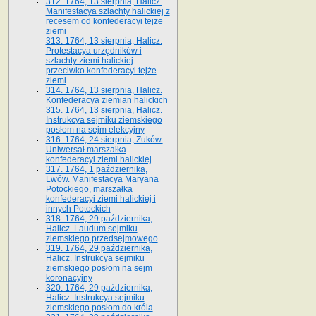
312. 1764, 13 sierpnia, Halicz.
Manifestacya szlachty halickiej z
recesem od konfederacyi tejże
ziemi
313. 1764, 13 sierpnia, Halicz.
Protestacya urzędników i
szlachty ziemi halickiej
przeciwko konfederacyi tejże
ziemi
314. 1764, 13 sierpnia, Halicz.
Konfederacya ziemian halickich
315. 1764, 13 sierpnia, Halicz.
Instrukcya sejmiku ziemskiego
posłom na sejm elekcyjny
316. 1764, 24 sierpnia, Żuków.
Uniwersał marszałka
konfederacyi ziemi halickiej
317. 1764, 1 października,
Lwów. Manifestacya Maryana
Potockiego, marszałka
konfederacyi ziemi halickiej i
innych Potockich
318. 1764, 29 października,
Halicz. Laudum sejmiku
ziemskiego przedsejmowego
319. 1764, 29 października,
Halicz. Instrukcya sejmiku
ziemskiego posłom na sejm
koronacyjny
320. 1764, 29 października,
Halicz. Instrukcya sejmiku
ziemskiego posłom do króla