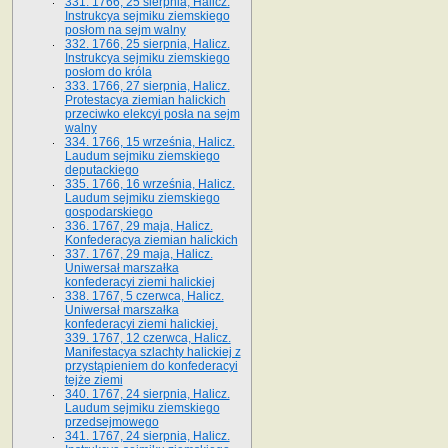
331. 1766, 25 sierpnia, Halicz.
Instrukcya sejmiku ziemskiego
posłom na sejm walny
332. 1766, 25 sierpnia, Halicz.
Instrukcya sejmiku ziemskiego
posłom do króla
333. 1766, 27 sierpnia, Halicz.
Protestacya ziemian halickich
przeciwko elekcyi posła na sejm
walny
334. 1766, 15 września, Halicz.
Laudum sejmiku ziemskiego
deputackiego
335. 1766, 16 września, Halicz.
Laudum sejmiku ziemskiego
gospodarskiego
336. 1767, 29 maja, Halicz.
Konfederacya ziemian halickich
337. 1767, 29 maja, Halicz.
Uniwersał marszałka
konfederacyi ziemi halickiej
338. 1767, 5 czerwca, Halicz.
Uniwersał marszałka
konfederacyi ziemi halickiej.
339. 1767, 12 czerwca, Halicz.
Manifestacya szlachty halickiej z
przystąpieniem do konfederacyi
tejże ziemi
340. 1767, 24 sierpnia, Halicz.
Laudum sejmiku ziemskiego
przedsejmowego
341. 1767, 24 sierpnia, Halicz.