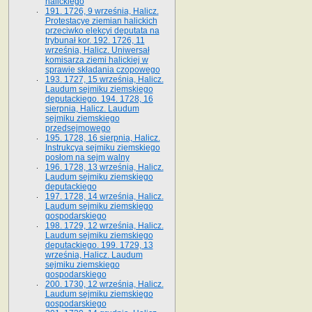
halickiego
191. 1726, 9 września, Halicz.
Protestacye ziemian halickich
przeciwko elekcyi deputata na
trybunał kor. 192. 1726, 11
września, Halicz. Uniwersał
komisarza ziemi halickiej w
sprawie składania czopowego
193. 1727, 15 września, Halicz.
Laudum sejmiku ziemskiego
deputackiego. 194. 1728, 16
sierpnia, Halicz. Laudum
sejmiku ziemskiego
przedsejmowego
195. 1728, 16 sierpnia, Halicz.
Instrukcya sejmiku ziemskiego
posłom na sejm walny
196. 1728, 13 września, Halicz.
Laudum sejmiku ziemskiego
deputackiego
197. 1728, 14 września, Halicz.
Laudum sejmiku ziemskiego
gospodarskiego
198. 1729, 12 września, Halicz.
Laudum sejmiku ziemskiego
deputackiego. 199. 1729, 13
września, Halicz. Laudum
sejmiku ziemskiego
gospodarskiego
200. 1730, 12 września, Halicz.
Laudum sejmiku ziemskiego
gospodarskiego