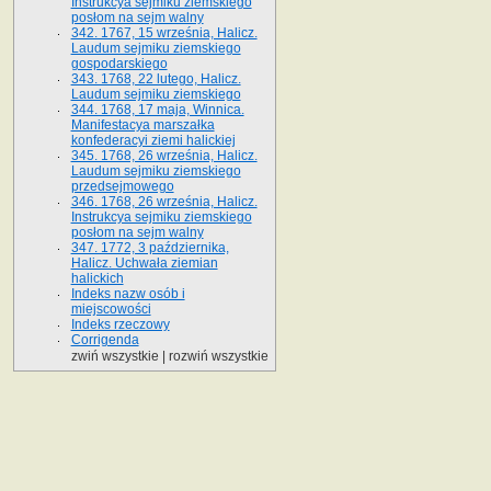
Instrukcya sejmiku ziemskiego
posłom na sejm walny
342. 1767, 15 września, Halicz.
Laudum sejmiku ziemskiego
gospodarskiego
343. 1768, 22 lutego, Halicz.
Laudum sejmiku ziemskiego
344. 1768, 17 maja, Winnica.
Manifestacya marszałka
konfederacyi ziemi halickiej
345. 1768, 26 września, Halicz.
Laudum sejmiku ziemskiego
przedsejmowego
346. 1768, 26 września, Halicz.
Instrukcya sejmiku ziemskiego
posłom na sejm walny
347. 1772, 3 października,
Halicz. Uchwała ziemian
halickich
Indeks nazw osób i
miejscowości
Indeks rzeczowy
Corrigenda
zwiń wszystkie
|
rozwiń wszystkie