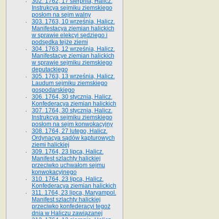
302. 1762, 17 sierpnia, Halicz.
Instrukcya sejmiku ziemskiego
posłom na sejm walny
303. 1763, 10 września, Halicz.
Manifestacya ziemian halickich
w sprawie elekcyi sędziego i
podsędka tejże ziemi
304. 1763, 12 września, Halicz.
Manifestacye ziemian halickich
w sprawie sejmiku ziemskiego
deputackiego
305. 1763, 13 września, Halicz.
Laudum sejmiku ziemskiego
gospodarskiego
306. 1764, 30 stycznia, Halicz.
Konfederacya ziemian halickich
307. 1764, 30 stycznia, Halicz.
Instrukcya sejmiku ziemskiego
posłom na sejm konwokacyjny
308. 1764, 27 lutego, Halicz.
Ordynacya sądów kapturowych
ziemi halickiej
309. 1764, 23 lipca, Halicz.
Manifest szlachty halickiej
przeciwko uchwałom sejmu
konwokacyjnego
310. 1764, 23 lipca, Halicz.
Konfederacya ziemian halickich
311. 1764, 23 lipca, Maryampol.
Manifest szlachty halickiej
przeciwko konfederacyi tegoż
dnia w Haliczu zawiązanej