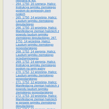
hetmana w. kor.
264. 1750, 16 czerwca, Halicz.
Instrukcya sejmiku ziemskiego
posłom do wojewody ziem
ruskich
265. 1750, 14 września, Halicz.
Laudum sejmiku ziemskiego
deputackiego
266. 1750, 15 września, Halicz.
Manifestacye ziemian halickich z
powodu laudum sejmiku
ziemskiego deputackiego. 267.
1751, 14 września, Halicz.
Laudum sejmiku ziemskiego
gospodarskiego
268. 1752, 14 sierpnia, Halicz.
Laudum sejmiku ziemskiego
przedsejmowego
269. 1752, 14 sierpnia, Halicz.
Instrukcya sejmiku ziemskiego
posłom na sejm walny
270. 1752, 12 września, Halicz.
Laudum sejmiku ziemskiego
gospodarskiego
271. 1752, 12 września, Halicz.
Manifestacya ziemian halickich z
powodu laudum sejmiku
ziemskiego gospodarskiego
272. 1753, 10 września, Halicz.
Manifestacye ziemian halickich
w sprawie sejmiku ziemskiego
deputackiego