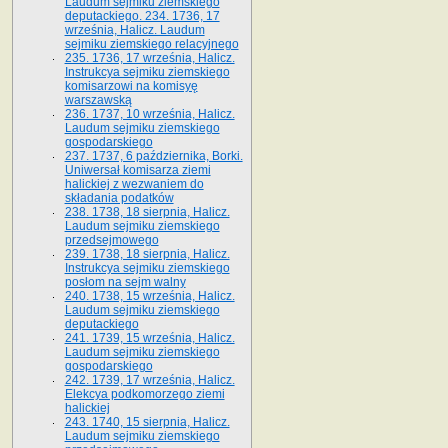
Laudum sejmiku ziemskiego
deputackiego. 234. 1736, 17
września, Halicz. Laudum
sejmiku ziemskiego relacyjnego
235. 1736, 17 września, Halicz.
Instrukcya sejmiku ziemskiego
komisarzowi na komisyę
warszawską
236. 1737, 10 września, Halicz.
Laudum sejmiku ziemskiego
gospodarskiego
237. 1737, 6 października, Borki.
Uniwersał komisarza ziemi
halickiej z wezwaniem do
składania podatków
238. 1738, 18 sierpnia, Halicz.
Laudum sejmiku ziemskiego
przedsejmowego
239. 1738, 18 sierpnia, Halicz.
Instrukcya sejmiku ziemskiego
posłom na sejm walny
240. 1738, 15 września, Halicz.
Laudum sejmiku ziemskiego
deputackiego
241. 1739, 15 września, Halicz.
Laudum sejmiku ziemskiego
gospodarskiego
242. 1739, 17 września, Halicz.
Elekcya podkomorzego ziemi
halickiej
243. 1740, 15 sierpnia, Halicz.
Laudum sejmiku ziemskiego