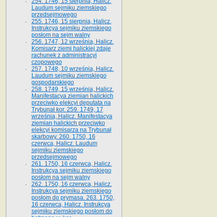
254. 1746, 15 sierpnia, Halicz.
Laudum sejmiku ziemskiego
przedsejmowego
255. 1746, 15 sierpnia, Halicz.
Instrukcya sejmiku ziemskiego
posłom na sejm walny
256. 1747, 12 września, Halicz.
Komisarz ziemi halickiej zdaje
rachunek z administracyi
czopowego
257. 1748, 10 września, Halicz.
Laudum sejmiku ziemskiego
gospodarskiego
258. 1749, 15 września, Halicz.
Manifestacya ziemian halickich
przeciwko elekcyi deputata na
Trybunał kor. 259. 1749, 17
września, Halicz. Manifestacya
ziemian halickich przeciwko
elekcyi komisarza na Trybunał
skarbowy. 260. 1750, 16
czerwca, Halicz. Laudum
sejmiku ziemskiego
przedsejmowego
261. 1750, 16 czerwca, Halicz.
Instrukcya sejmiku ziemskiego
posłom na sejm walny
262. 1750, 16 czerwca, Halicz.
Instrukcya sejmiku ziemskiego
posłom do prymasa. 263. 1750,
16 czerwca, Halicz. Instrukcya
sejmiku ziemskiego posłom do