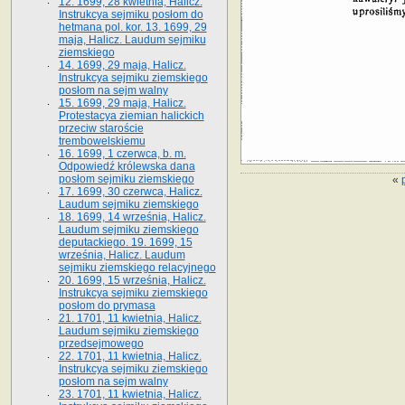
12. 1699, 28 kwietnia, Halicz.
Instrukcya sejmiku posłom do
hetmana pol. kor. 13. 1699, 29
maja, Halicz. Laudum sejmiku
ziemskiego
14. 1699, 29 maja, Halicz.
Instrukcya sejmiku ziemskiego
posłom na sejm walny
15. 1699, 29 maja, Halicz.
Protestacya ziemian halickich
przeciw staroście
trembowelskiemu
16. 1699, 1 czerwca, b. m.
Odpowiedź królewska dana
posłom sejmiku ziemskiego
«
17. 1699, 30 czerwca, Halicz.
Laudum sejmiku ziemskiego
18. 1699, 14 września, Halicz.
Laudum sejmiku ziemskiego
deputackiego. 19. 1699, 15
września, Halicz. Laudum
sejmiku ziemskiego relacyjnego
20. 1699, 15 września, Halicz.
Instrukcya sejmiku ziemskiego
posłom do prymasa
21. 1701, 11 kwietnia, Halicz.
Laudum sejmiku ziemskiego
przedsejmowego
22. 1701, 11 kwietnia, Halicz.
Instrukcya sejmiku ziemskiego
posłom na sejm walny
23. 1701, 11 kwietnia, Halicz.