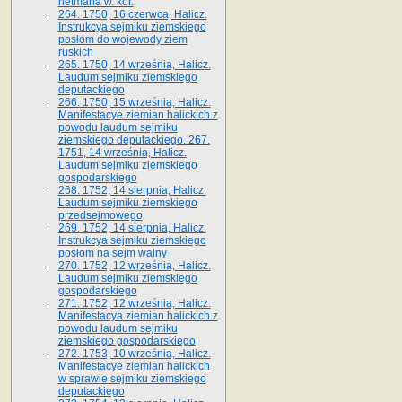
hetmana w. kor.
264. 1750, 16 czerwca, Halicz.
Instrukcya sejmiku ziemskiego
posłom do wojewody ziem
ruskich
265. 1750, 14 września, Halicz.
Laudum sejmiku ziemskiego
deputackiego
266. 1750, 15 września, Halicz.
Manifestacye ziemian halickich z
powodu laudum sejmiku
ziemskiego deputackiego. 267.
1751, 14 września, Halicz.
Laudum sejmiku ziemskiego
gospodarskiego
268. 1752, 14 sierpnia, Halicz.
Laudum sejmiku ziemskiego
przedsejmowego
269. 1752, 14 sierpnia, Halicz.
Instrukcya sejmiku ziemskiego
posłom na sejm walny
270. 1752, 12 września, Halicz.
Laudum sejmiku ziemskiego
gospodarskiego
271. 1752, 12 września, Halicz.
Manifestacya ziemian halickich z
powodu laudum sejmiku
ziemskiego gospodarskiego
272. 1753, 10 września, Halicz.
Manifestacye ziemian halickich
w sprawie sejmiku ziemskiego
deputackiego