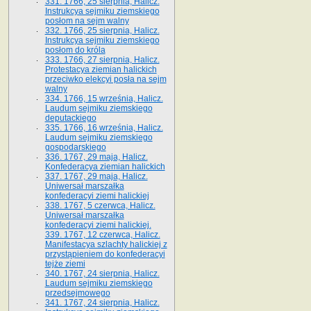
331. 1766, 25 sierpnia, Halicz.
Instrukcya sejmiku ziemskiego
posłom na sejm walny
332. 1766, 25 sierpnia, Halicz.
Instrukcya sejmiku ziemskiego
posłom do króla
333. 1766, 27 sierpnia, Halicz.
Protestacya ziemian halickich
przeciwko elekcyi posła na sejm
walny
334. 1766, 15 września, Halicz.
Laudum sejmiku ziemskiego
deputackiego
335. 1766, 16 września, Halicz.
Laudum sejmiku ziemskiego
gospodarskiego
336. 1767, 29 maja, Halicz.
Konfederacya ziemian halickich
337. 1767, 29 maja, Halicz.
Uniwersał marszałka
konfederacyi ziemi halickiej
338. 1767, 5 czerwca, Halicz.
Uniwersał marszałka
konfederacyi ziemi halickiej.
339. 1767, 12 czerwca, Halicz.
Manifestacya szlachty halickiej z
przystąpieniem do konfederacyi
tejże ziemi
340. 1767, 24 sierpnia, Halicz.
Laudum sejmiku ziemskiego
przedsejmowego
341. 1767, 24 sierpnia, Halicz.