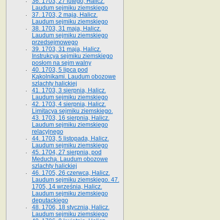
36. 1703, 27 lutego, Halicz.
Laudum sejmiku ziemskiego
37. 1703, 2 maja, Halicz.
Laudum sejmiku ziemskiego
38. 1703, 31 maja, Halicz.
Laudum sejmiku ziemskiego
przedsejmowego
39. 1703, 31 maja, Halicz.
Instrukcya sejmiku ziemskiego
posłom na sejm walny
40. 1703, 5 lipca pod
Kąkolnikami. Laudum obozowe
szlachty halickiej
41­. 1703, 3 sierpnia, Halicz.
Laudum sejmiku ziemskiego
42. 1703, 4 sierpnia, Halicz.
Limitacya sejmiku ziemskiego.
43. 1703, 16 sierpnia, Halicz.
Laudum sejmiku ziemskiego
relacyjnego
44. 1703, 5 listopada, Halicz.
Laudum sejmiku ziemskiego
45. 1704, 27 sierpnia, pod
Meduchą. Laudum obozowe
szlachty halickiej
46. 1705, 26 czerwca, Halicz.
Laudum sejmiku ziemskiego. 47.
1705, 14 września, Halicz.
Laudum sejmiku ziemskiego
deputackiego
48. 1706, 18 stycznia, Halicz.
Laudum sejmiku ziemskiego