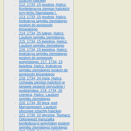
szlachty halickiej
212. 1733, 15 grudnia, Halicz.
Konfederacya ziemian halickich
przy królu Stanisławie I .
213. 1733, 15 grudnia, Halicz.
Instrukcya sejmiku ziemskiego
posłom do wojewody
kijowskiego
214. 1734, 25 lutego, Halicz.
Laudum sejmiku ziemskiego.
215. 1734, 15 kwietnia, Halicz.
Laudum sejmiku ziemskiego
216. 1734, 15 kwietnia, Halicz.
Instrukcya sejmiku ziemskiego
posłom do wojewody
wołyńskiego. 217. 1734, 15
kwietnia, Halicz. Instrukcya
sejmiku ziemskiego posłom do
wojewody kijowskiego
218. 1734, 24 maja, Halicz.
Uchwała ziemian halickich w
sprawie swawoli opryszków i
poddaństwa. 219. 1734, 26
czerwca, Halicz. Laudum
sejmiku ziemskiego
220. 1734, 30 lipca, pod
Maryampolem. Laudum
obozowe szlachty halickiej
221. 1735, 22 stycznia, Tłumacz.
Odpowiedź marszałka
konfederacyi wołyńskiej posłom
sejmiku ziemskiego halickiego