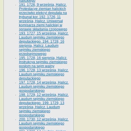
halickiego
191. 1726, 9 września, Halicz.
Protestacye ziemian halickich
przeciwko elekcyi deputata na
trybunał kor. 192. 1726, 11
września, Halicz. Uniwersał
komisarza ziemi halickiej w
sprawie składania czopowego
193. 1727, 15 września, Halicz.
Laudum sejmiku ziemskiego
deputackiego. 194. 1728, 16
sierpnia, Halicz. Laudum
sejmiku ziemskiego
przedsejmowego
195. 1728, 16 sierpnia, Halicz.
Instrukcya sejmiku ziemskiego
posłom na sejm walny
196. 1728, 13 września, Halicz.
Laudum sejmiku ziemskiego
deputackiego
197. 1728, 14 września, Halicz.
Laudum sejmiku ziemskiego
gospodarskiego
198. 1729, 12 września, Halicz.
Laudum sejmiku ziemskiego
deputackiego. 199. 1729, 13
września, Halicz. Laudum
sejmiku ziemskiego
gospodarskiego
200. 1730, 12 września, Halicz.
Laudum sejmiku ziemskiego
gospodarskiego