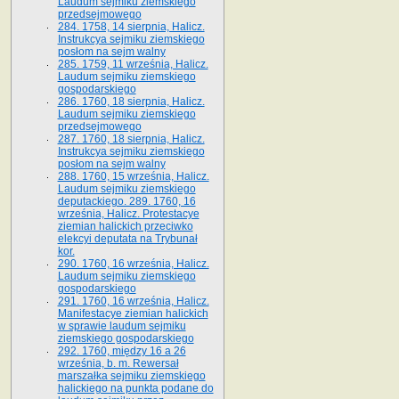
Laudum sejmiku ziemskiego
przedsejmowego
284. 1758, 14 sierpnia, Halicz.
Instrukcya sejmiku ziemskiego
posłom na sejm walny
285. 1759, 11 września, Halicz.
Laudum sejmiku ziemskiego
gospodarskiego
286. 1760, 18 sierpnia, Halicz.
Laudum sejmiku ziemskiego
przedsejmowego
287. 1760, 18 sierpnia, Halicz.
Instrukcya sejmiku ziemskiego
posłom na sejm walny
288. 1760, 15 września, Halicz.
Laudum sejmiku ziemskiego
deputackiego. 289. 1760, 16
września, Halicz. Protestacye
ziemian halickich przeciwko
elekcyi deputata na Trybunał
kor.
290. 1760, 16 września, Halicz.
Laudum sejmiku ziemskiego
gospodarskiego
291. 1760, 16 września, Halicz.
Manifestacye ziemian halickich
w sprawie laudum sejmiku
ziemskiego gospodarskiego
292. 1760, między 16 a 26
września, b. m. Rewersał
marszałka sejmiku ziemskiego
halickiego na punkta podane do