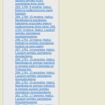
laudum sejmiku przez
urzędników tejże ziemi
293. 1760, 9 grudnia, Halicz.
Elekcya podkomorzego ziemi
halickiej
294. 1760, 15 grudnia, Halicz.
Manifestacya kasztelana
halickiego przeciwko elekcyi
podkomorzego tejże ziemi. 295.
1761, 9 marca, Halicz. Laudum
sejmiku ziemskiego
przedsejmowego
296. 1761, 10 marca, Halicz.
Instrukcya sejmiku ziemskiego
posłom na sejm walny
297. 1761, 14 września, Halicz.
Laudum sejmiku ziemskiego
deputackiego
298. 1761, 15 września, Halicz.
Manifestacye ziemian halickich
w sprawie elekcyi deputata na
Trybunał kor.
299. 1761, 15 września, Halicz.
Laudum sejmiku ziemskiego
gospodarskiego
300. 1761, 15 września, Halicz.
Manifestacye ziemian halickich
w sprawie laudum sejmiku
ziemskiego gospodarskiego
301. 1762, 17 sierpnia, Halicz.
Laudum sejmiku ziemskiego
przedsejmowego