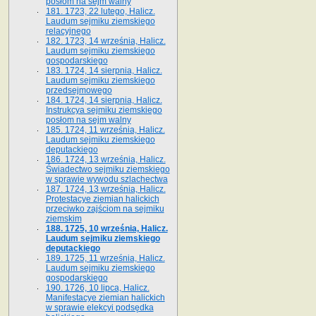
posłom na sejm walny
181. 1723, 22 lutego, Halicz.
Laudum sejmiku ziemskiego
relacyjnego
182. 1723, 14 września, Halicz.
Laudum sejmiku ziemskiego
gospodarskiego
183. 1724, 14 sierpnia, Halicz.
Laudum sejmiku ziemskiego
przedsejmowego
184. 1724, 14 sierpnia, Halicz.
Instrukcya sejmiku ziemskiego
posłom na sejm walny
185. 1724, 11 września, Halicz.
Laudum sejmiku ziemskiego
deputackiego
186. 1724, 13 września, Halicz.
Świadectwo sejmiku ziemskiego
w sprawie wywodu szlachectwa
187. 1724, 13 września, Halicz.
Protestacye ziemian halickich
przeciwko zajściom na sejmiku
ziemskim
188. 1725, 10 września, Halicz.
Laudum sejmiku ziemskiego
deputackiego
189. 1725, 11 września, Halicz.
Laudum sejmiku ziemskiego
gospodarskiego
190. 1726, 10 lipca, Halicz.
Manifestacye ziemian halickich
w sprawie elekcyi podsędka