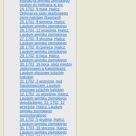
Instrukcya sejmiku ziemskiego
posłom do hetmana w. kor.
24. 1701, 9 maja, Halicz.
Ordynacya sądu skarbowego
ziemi halickiej (fragment)
25. 1701, 9 sierpnia, Halicz.
Laudum sejmiku ziemskiego
26. 1701, 12 września, Halicz.
Laudum sejmiku ziemskiego
27. 1702, 9 stycznia, Halicz.
Laudum sejmiku ziemskiego
28. 1702, 8 czerwca, Halicz.
Laudum sejmiku ziemskiego
29. 1702, 6 lipca, Halicz.
Laudum sejmiku ziemskiego
30. 1702, 18 lipca, obóz między
Jabłonowem a Kąkolnikami.
Laudum obozowe szlachty
halickiej
31. 1702, 2 września, pod
Sandomierzem. Laudum
obozowe szlachty halickiej
32. 1702, 11 września, Halicz.
Laudum sejmiku ziemskiego
deputackiego. 33. 1702, 12
września, Halicz. Laudum
sejmiku ziemskiego
gospodarskiego
34. 1702, 5 grudnia, Halicz.
Laudum sejmiku ziemskiego
35. 1703, 18 stycznia, Halicz.
Laudum sejmiku ziemskiego