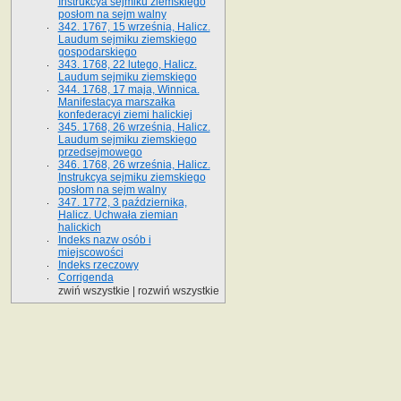
Instrukcya sejmiku ziemskiego
posłom na sejm walny
342. 1767, 15 września, Halicz.
Laudum sejmiku ziemskiego
gospodarskiego
343. 1768, 22 lutego, Halicz.
Laudum sejmiku ziemskiego
344. 1768, 17 maja, Winnica.
Manifestacya marszałka
konfederacyi ziemi halickiej
345. 1768, 26 września, Halicz.
Laudum sejmiku ziemskiego
przedsejmowego
346. 1768, 26 września, Halicz.
Instrukcya sejmiku ziemskiego
posłom na sejm walny
347. 1772, 3 października,
Halicz. Uchwała ziemian
halickich
Indeks nazw osób i
miejscowości
Indeks rzeczowy
Corrigenda
zwiń wszystkie
|
rozwiń wszystkie