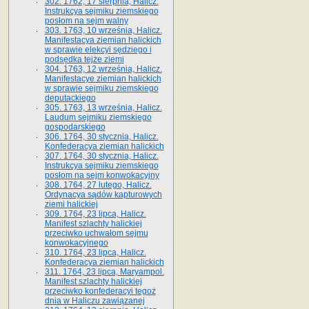
302. 1762, 17 sierpnia, Halicz.
Instrukcya sejmiku ziemskiego
posłom na sejm walny
303. 1763, 10 września, Halicz.
Manifestacya ziemian halickich
w sprawie elekcyi sędziego i
podsędka tejże ziemi
304. 1763, 12 września, Halicz.
Manifestacye ziemian halickich
w sprawie sejmiku ziemskiego
deputackiego
305. 1763, 13 września, Halicz.
Laudum sejmiku ziemskiego
gospodarskiego
306. 1764, 30 stycznia, Halicz.
Konfederacya ziemian halickich
307. 1764, 30 stycznia, Halicz.
Instrukcya sejmiku ziemskiego
posłom na sejm konwokacyjny
308. 1764, 27 lutego, Halicz.
Ordynacya sądów kapturowych
ziemi halickiej
309. 1764, 23 lipca, Halicz.
Manifest szlachty halickiej
przeciwko uchwałom sejmu
konwokacyjnego
310. 1764, 23 lipca, Halicz.
Konfederacya ziemian halickich
311. 1764, 23 lipca, Maryampol.
Manifest szlachty halickiej
przeciwko konfederacyi tegoż
dnia w Haliczu zawiązanej