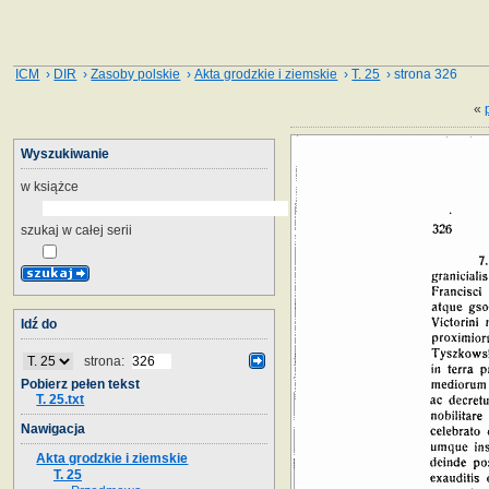
ICM
›
DIR
›
Zasoby polskie
›
Akta grodzkie i ziemskie
›
T. 25
› strona 326
«
Wyszukiwanie
w książce
szukaj w całej serii
Idź do
strona:
Pobierz pełen tekst
T. 25.txt
Nawigacja
Akta grodzkie i ziemskie
T. 25