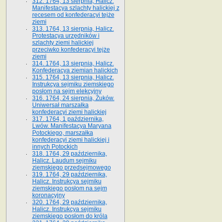
312. 1764, 13 sierpnia, Halicz.
Manifestacya szlachty halickiej z
recesem od konfederacyi tejże
ziemi
313. 1764, 13 sierpnia, Halicz.
Protestacya urzędników i
szlachty ziemi halickiej
przeciwko konfederacyi tejże
ziemi
314. 1764, 13 sierpnia, Halicz.
Konfederacya ziemian halickich
315. 1764, 13 sierpnia, Halicz.
Instrukcya sejmiku ziemskiego
posłom na sejm elekcyjny
316. 1764, 24 sierpnia, Żuków.
Uniwersał marszałka
konfederacyi ziemi halickiej
317. 1764, 1 października,
Lwów. Manifestacya Maryana
Potockiego, marszałka
konfederacyi ziemi halickiej i
innych Potockich
318. 1764, 29 października,
Halicz. Laudum sejmiku
ziemskiego przedsejmowego
319. 1764, 29 października,
Halicz. Instrukcya sejmiku
ziemskiego posłom na sejm
koronacyjny
320. 1764, 29 października,
Halicz. Instrukcya sejmiku
ziemskiego posłom do króla