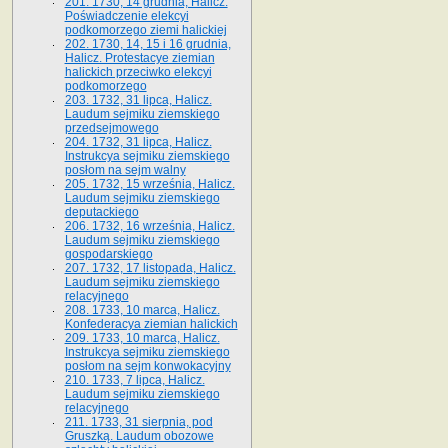
201. 1730, 14 grudnia, Halicz.
Poświadczenie elekcyi
podkomorzego ziemi halickiej
202. 1730, 14, 15 i 16 grudnia,
Halicz. Protestacye ziemian
halickich przeciwko elekcyi
podkomorzego
203. 1732, 31 lipca, Halicz.
Laudum sejmiku ziemskiego
przedsejmowego
204. 1732, 31 lipca, Halicz.
Instrukcya sejmiku ziemskiego
posłom na sejm walny
205. 1732, 15 września, Halicz.
Laudum sejmiku ziemskiego
deputackiego
206. 1732, 16 września, Halicz.
Laudum sejmiku ziemskiego
gospodarskiego
207. 1732, 17 listopada, Halicz.
Laudum sejmiku ziemskiego
relacyjnego
208. 1733, 10 marca, Halicz.
Konfederacya ziemian halickich­
209. 1733, 10 marca, Halicz.
Instrukcya sejmiku ziemskiego
posłom na sejm konwokacyjny
210. 1733, 7 lipca, Halicz.
Laudum sejmiku ziemskiego
relacyjnego
211. 1733, 31 sierpnia, pod
Gruszką. Laudum obozowe