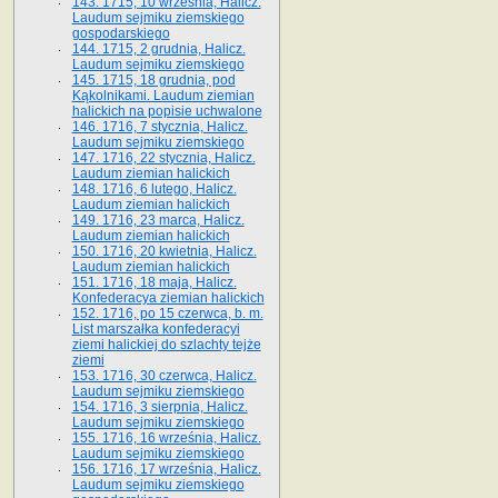
143. 1715, 10 września, Halicz.
Laudum sejmiku ziemskiego
gospodarskiego
144. 1715, 2 grudnia, Halicz.
Laudum sejmiku ziemskiego
145. 1715, 18 grudnia, pod
Kąkolnikami. Laudum ziemian
halickich na popisie uchwalone
146. 1716, 7 stycznia, Halicz.
Laudum sejmiku ziemskiego
147. 1716, 22 stycznia, Halicz.
Laudum ziemian halickich
148. 1716, 6 lutego, Halicz.
Laudum ziemian halickich
149. 1716, 23 marca, Halicz.
Laudum ziemian halickich
150. 1716, 20 kwietnia, Halicz.
Laudum ziemian halickich
151. 1716, 18 maja, Halicz.
Konfederacya ziemian halickich
152. 1716, po 15 czerwca, b. m.
List marszałka konfederacyi
ziemi halickiej do szlachty tejże
ziemi
153. 1716, 30 czerwca, Halicz.
Laudum sejmiku ziemskiego
154. 1716, 3 sierpnia, Halicz.
Laudum sejmiku ziemskiego
155. 1716, 16 września, Halicz.
Laudum sejmiku ziemskiego
156. 1716, 17 września, Halicz.
Laudum sejmiku ziemskiego