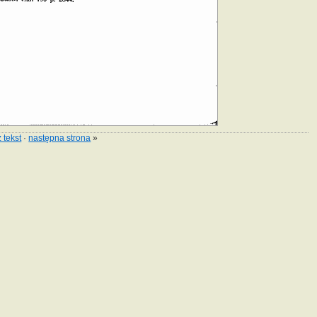
 tekst
·
następna strona
»