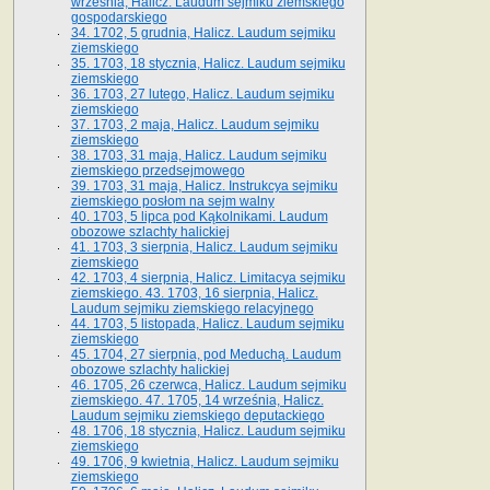
września, Halicz. Laudum sejmiku ziemskiego
gospodarskiego
34. 1702, 5 grudnia, Halicz. Laudum sejmiku
ziemskiego
35. 1703, 18 stycznia, Halicz. Laudum sejmiku
ziemskiego
36. 1703, 27 lutego, Halicz. Laudum sejmiku
ziemskiego
37. 1703, 2 maja, Halicz. Laudum sejmiku
ziemskiego
38. 1703, 31 maja, Halicz. Laudum sejmiku
ziemskiego przedsejmowego
39. 1703, 31 maja, Halicz. Instrukcya sejmiku
ziemskiego posłom na sejm walny
40. 1703, 5 lipca pod Kąkolnikami. Laudum
obozowe szlachty halickiej
41­. 1703, 3 sierpnia, Halicz. Laudum sejmiku
ziemskiego
42. 1703, 4 sierpnia, Halicz. Limitacya sejmiku
ziemskiego. 43. 1703, 16 sierpnia, Halicz.
Laudum sejmiku ziemskiego relacyjnego
44. 1703, 5 listopada, Halicz. Laudum sejmiku
ziemskiego
45. 1704, 27 sierpnia, pod Meduchą. Laudum
obozowe szlachty halickiej
46. 1705, 26 czerwca, Halicz. Laudum sejmiku
ziemskiego. 47. 1705, 14 września, Halicz.
Laudum sejmiku ziemskiego deputackiego
48. 1706, 18 stycznia, Halicz. Laudum sejmiku
ziemskiego
49. 1706, 9 kwietnia, Halicz. Laudum sejmiku
ziemskiego