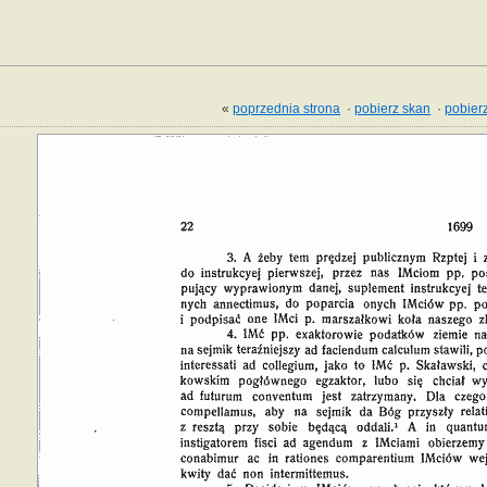
«
poprzednia strona
·
pobierz skan
·
pobierz