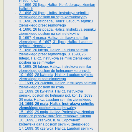
Przedmowa
1. 1696, 20 lipca, Halicz. Konfederacya ziemian
halickich
2. 1696, 20 lipca, Halicz. Instrukcya sejmiku
ziemskiego posłom na sejm konwokacyjny
3. 1696, 26 listopada, Halicz. Laudum sejmiku
ziemskiego przedsejmowego
4. 1696, 26 listopada, Halicz. Instrukcya sejmiku
ziemskiego posłom na sejm elekcyjny
5. 1697, 4 marca, Halicz. Limitacya sejmiku
ziemskiego. 6. 1697, 31 lipca, Halicz. Laudum
sejmiku ziemskiego
7. 1698, 26 lutego, Halicz. Laudum sejmiku
ziemskiego przedsejmowego. 8. 1698, 26
lutego, Halicz. Instrukcya sejmiku ziemskiego
posłom na sejm walny
9. 1698, 26 lutego, Halicz. Instrukcya sejmiku
ziemskiego posłom do hetmanów koronnych.
10. 1699, 28 kwietnia, Halicz. Laudum sejmiku
ziemskiego przedsejmowego
11. 1699, 28 kwietnia, Halicz. Instrukcya sejmiku
ziemskiego posłom do króla
12. 1699, 28 kwietnia, Halicz. Instrukcya
sejmiku posłom do hetmana pol. kor. 13. 1699,
29 maja, Halicz. Laudum sejmiku ziemskiego
14. 1699, 29 maja, Halicz. Instrukcya sejmiku
ziemskiego posłom na sejm walny
15. 1699, 29 maja, Halicz. Protestacya ziemian
halickich przeciw staroście trembowelskiemu
16. 1699, 1 czerwca, b. m. Odpowiedź
królewska dana posłom sejmiku ziemskiego
17. 1699, 30 czerwca, Halicz. Laudum sejmiku