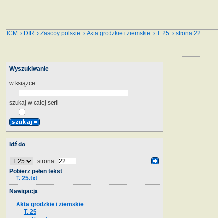
ICM
›
DIR
›
Zasoby polskie
›
Akta grodzkie i ziemskie
›
T. 25
› strona 22
Wyszukiwanie
w książce
szukaj w całej serii
Idź do
strona:
Pobierz pełen tekst
T. 25.txt
Nawigacja
Akta grodzkie i ziemskie
T. 25