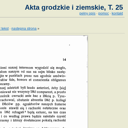
Akta grodzkie i ziemskie, T. 25
pełny opis
·
pomoc
·
kontakt
 tekst
·
następna strona
»