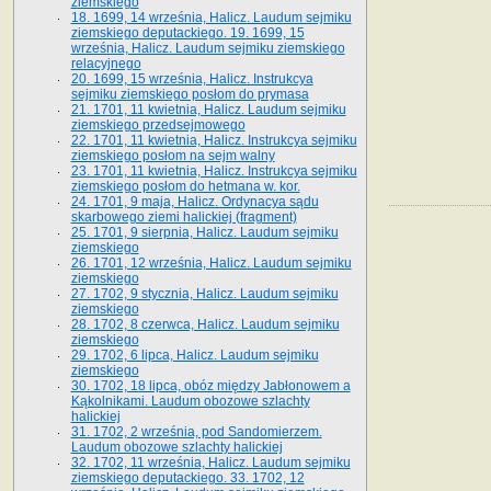
ziemskiego
18. 1699, 14 września, Halicz. Laudum sejmiku
ziemskiego deputackiego. 19. 1699, 15
września, Halicz. Laudum sejmiku ziemskiego
relacyjnego
20. 1699, 15 września, Halicz. Instrukcya
sejmiku ziemskiego posłom do prymasa
21. 1701, 11 kwietnia, Halicz. Laudum sejmiku
ziemskiego przedsejmowego
22. 1701, 11 kwietnia, Halicz. Instrukcya sejmiku
ziemskiego posłom na sejm walny
23. 1701, 11 kwietnia, Halicz. Instrukcya sejmiku
ziemskiego posłom do hetmana w. kor.
24. 1701, 9 maja, Halicz. Ordynacya sądu
skarbowego ziemi halickiej (fragment)
25. 1701, 9 sierpnia, Halicz. Laudum sejmiku
ziemskiego
26. 1701, 12 września, Halicz. Laudum sejmiku
ziemskiego
27. 1702, 9 stycznia, Halicz. Laudum sejmiku
ziemskiego
28. 1702, 8 czerwca, Halicz. Laudum sejmiku
ziemskiego
29. 1702, 6 lipca, Halicz. Laudum sejmiku
ziemskiego
30. 1702, 18 lipca, obóz między Jabłonowem a
Kąkolnikami. Laudum obozowe szlachty
halickiej
31. 1702, 2 września, pod Sandomierzem.
Laudum obozowe szlachty halickiej
32. 1702, 11 września, Halicz. Laudum sejmiku
ziemskiego deputackiego. 33. 1702, 12