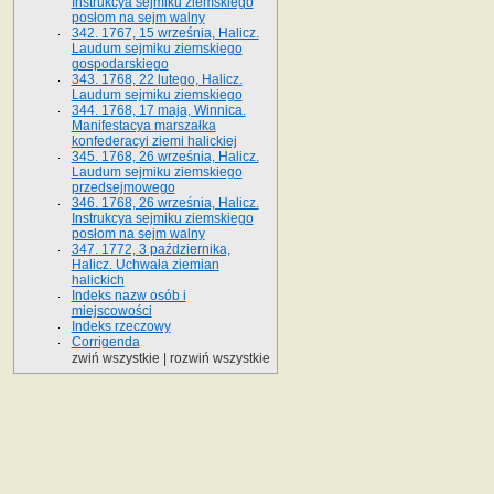
Instrukcya sejmiku ziemskiego
posłom na sejm walny
342. 1767, 15 września, Halicz.
Laudum sejmiku ziemskiego
gospodarskiego
343. 1768, 22 lutego, Halicz.
Laudum sejmiku ziemskiego
344. 1768, 17 maja, Winnica.
Manifestacya marszałka
konfederacyi ziemi halickiej
345. 1768, 26 września, Halicz.
Laudum sejmiku ziemskiego
przedsejmowego
346. 1768, 26 września, Halicz.
Instrukcya sejmiku ziemskiego
posłom na sejm walny
347. 1772, 3 października,
Halicz. Uchwała ziemian
halickich
Indeks nazw osób i
miejscowości
Indeks rzeczowy
Corrigenda
zwiń wszystkie
|
rozwiń wszystkie