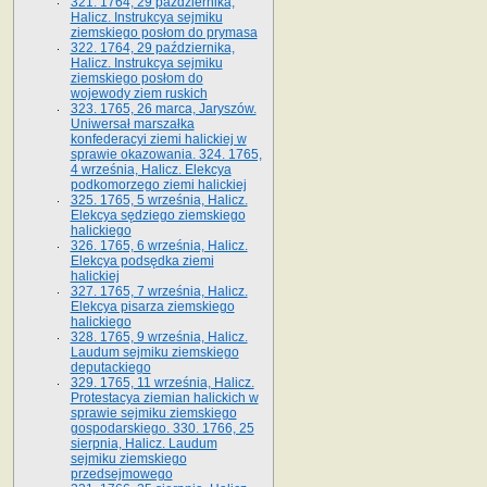
321. 1764, 29 października,
Halicz. Instrukcya sejmiku
ziemskiego posłom do prymasa
322. 1764, 29 października,
Halicz. Instrukcya sejmiku
ziemskiego posłom do
wojewody ziem ruskich
323. 1765, 26 marca, Jaryszów.
Uniwersał marszałka
konfederacyi ziemi halickiej w
sprawie okazowania. 324. 1765,
4 września, Halicz. Elekcya
podkomorzego ziemi halickiej
325. 1765, 5 września, Halicz.
Elekcya sędziego ziemskiego
halickiego
326. 1765, 6 września, Halicz.
Elekcya podsędka ziemi
halickiej
327. 1765, 7 września, Halicz.
Elekcya pisarza ziemskiego
halickiego
328. 1765, 9 września, Halicz.
Laudum sejmiku ziemskiego
deputackiego
329. 1765, 11 września, Halicz.
Protestacya ziemian halickich w
sprawie sejmiku ziemskiego
gospodarskiego. 330. 1766, 25
sierpnia, Halicz. Laudum
sejmiku ziemskiego
przedsejmowego