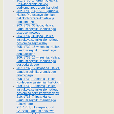
201. 1730, 14 grudnia, Halicz.
Poświadczenie elekcyi
podkomorzego ziemi halickiej
202. 1730, 14, 15 i 16 grudnia,
Halicz. Protestacye ziemian
halickich przeciwko elekcyi
podkomorzego
203. 1732, 31 lipca, Halicz.
Laudum sejmiku ziemskiego
przedsejmowego
204. 1732, 31 lipca, Halicz.
Instrukcya sejmiku ziemskiego
posłom na sejm walny
205. 1732, 15 września, Halicz.
Laudum sejmiku ziemskiego
deputackiego
206. 1732, 16 września, Halicz.
Laudum sejmiku ziemskiego
gospodarskiego
207. 1732, 17 listopada, Halicz.
Laudum sejmiku ziemskiego
relacyjnego
208. 1733, 10 marca, Halicz.
Konfederacya ziemian halickich­
209. 1733, 10 marca, Halicz.
Instrukcya sejmiku ziemskiego
posłom na sejm konwokacyjny
210. 1733, 7 lipca, Halicz.
Laudum sejmiku ziemskiego
relacyjnego
211. 1733, 31 sierpnia, pod
Gruszką. Laudum obozowe