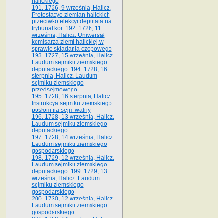
halickiego
191. 1726, 9 września, Halicz.
Protestacye ziemian halickich
przeciwko elekcyi deputata na
trybunał kor. 192. 1726, 11
września, Halicz. Uniwersał
komisarza ziemi halickiej w
sprawie składania czopowego
193. 1727, 15 września, Halicz.
Laudum sejmiku ziemskiego
deputackiego. 194. 1728, 16
sierpnia, Halicz. Laudum
sejmiku ziemskiego
przedsejmowego
195. 1728, 16 sierpnia, Halicz.
Instrukcya sejmiku ziemskiego
posłom na sejm walny
196. 1728, 13 września, Halicz.
Laudum sejmiku ziemskiego
deputackiego
197. 1728, 14 września, Halicz.
Laudum sejmiku ziemskiego
gospodarskiego
198. 1729, 12 września, Halicz.
Laudum sejmiku ziemskiego
deputackiego. 199. 1729, 13
września, Halicz. Laudum
sejmiku ziemskiego
gospodarskiego
200. 1730, 12 września, Halicz.
Laudum sejmiku ziemskiego
gospodarskiego