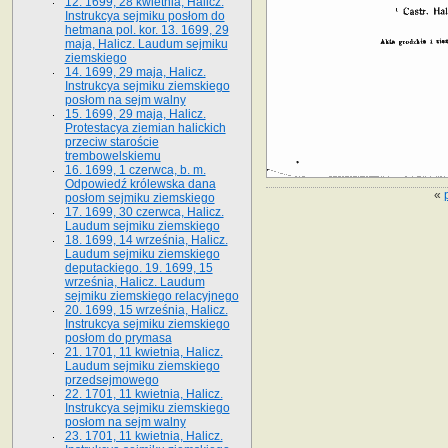
12. 1699, 28 kwietnia, Halicz.
Instrukcya sejmiku posłom do
hetmana pol. kor. 13. 1699, 29
maja, Halicz. Laudum sejmiku
ziemskiego
14. 1699, 29 maja, Halicz.
Instrukcya sejmiku ziemskiego
posłom na sejm walny
15. 1699, 29 maja, Halicz.
Protestacya ziemian halickich
przeciw staroście
trembowelskiemu
16. 1699, 1 czerwca, b. m.
Odpowiedź królewska dana
«
posłom sejmiku ziemskiego
17. 1699, 30 czerwca, Halicz.
Laudum sejmiku ziemskiego
18. 1699, 14 września, Halicz.
Laudum sejmiku ziemskiego
deputackiego. 19. 1699, 15
września, Halicz. Laudum
sejmiku ziemskiego relacyjnego
20. 1699, 15 września, Halicz.
Instrukcya sejmiku ziemskiego
posłom do prymasa
21. 1701, 11 kwietnia, Halicz.
Laudum sejmiku ziemskiego
przedsejmowego
22. 1701, 11 kwietnia, Halicz.
Instrukcya sejmiku ziemskiego
posłom na sejm walny
23. 1701, 11 kwietnia, Halicz.