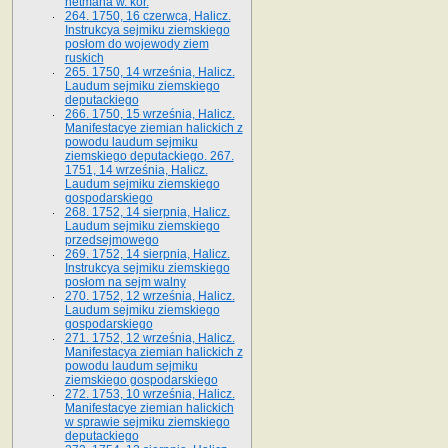
hetmana w. kor.
264. 1750, 16 czerwca, Halicz.
Instrukcya sejmiku ziemskiego
posłom do wojewody ziem
ruskich
265. 1750, 14 września, Halicz.
Laudum sejmiku ziemskiego
deputackiego
266. 1750, 15 września, Halicz.
Manifestacye ziemian halickich z
powodu laudum sejmiku
ziemskiego deputackiego. 267.
1751, 14 września, Halicz.
Laudum sejmiku ziemskiego
gospodarskiego
268. 1752, 14 sierpnia, Halicz.
Laudum sejmiku ziemskiego
przedsejmowego
269. 1752, 14 sierpnia, Halicz.
Instrukcya sejmiku ziemskiego
posłom na sejm walny
270. 1752, 12 września, Halicz.
Laudum sejmiku ziemskiego
gospodarskiego
271. 1752, 12 września, Halicz.
Manifestacya ziemian halickich z
powodu laudum sejmiku
ziemskiego gospodarskiego
272. 1753, 10 września, Halicz.
Manifestacye ziemian halickich
w sprawie sejmiku ziemskiego
deputackiego