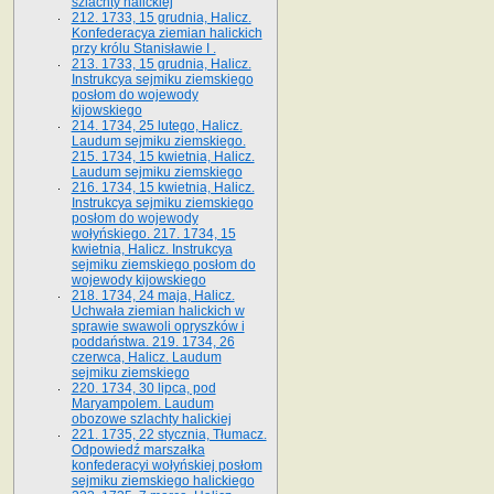
szlachty halickiej
212. 1733, 15 grudnia, Halicz.
Konfederacya ziemian halickich
przy królu Stanisławie I .
213. 1733, 15 grudnia, Halicz.
Instrukcya sejmiku ziemskiego
posłom do wojewody
kijowskiego
214. 1734, 25 lutego, Halicz.
Laudum sejmiku ziemskiego.
215. 1734, 15 kwietnia, Halicz.
Laudum sejmiku ziemskiego
216. 1734, 15 kwietnia, Halicz.
Instrukcya sejmiku ziemskiego
posłom do wojewody
wołyńskiego. 217. 1734, 15
kwietnia, Halicz. Instrukcya
sejmiku ziemskiego posłom do
wojewody kijowskiego
218. 1734, 24 maja, Halicz.
Uchwała ziemian halickich w
sprawie swawoli opryszków i
poddaństwa. 219. 1734, 26
czerwca, Halicz. Laudum
sejmiku ziemskiego
220. 1734, 30 lipca, pod
Maryampolem. Laudum
obozowe szlachty halickiej
221. 1735, 22 stycznia, Tłumacz.
Odpowiedź marszałka
konfederacyi wołyńskiej posłom
sejmiku ziemskiego halickiego