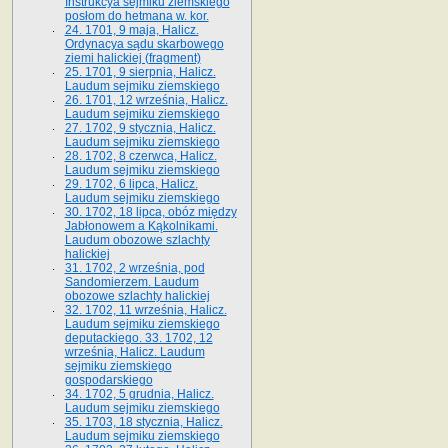
Instrukcya sejmiku ziemskiego
posłom do hetmana w. kor.
24. 1701, 9 maja, Halicz.
Ordynacya sądu skarbowego
ziemi halickiej (fragment)
25. 1701, 9 sierpnia, Halicz.
Laudum sejmiku ziemskiego
26. 1701, 12 września, Halicz.
Laudum sejmiku ziemskiego
27. 1702, 9 stycznia, Halicz.
Laudum sejmiku ziemskiego
28. 1702, 8 czerwca, Halicz.
Laudum sejmiku ziemskiego
29. 1702, 6 lipca, Halicz.
Laudum sejmiku ziemskiego
30. 1702, 18 lipca, obóz między
Jabłonowem a Kąkolnikami.
Laudum obozowe szlachty
halickiej
31. 1702, 2 września, pod
Sandomierzem. Laudum
obozowe szlachty halickiej
32. 1702, 11 września, Halicz.
Laudum sejmiku ziemskiego
deputackiego. 33. 1702, 12
września, Halicz. Laudum
sejmiku ziemskiego
gospodarskiego
34. 1702, 5 grudnia, Halicz.
Laudum sejmiku ziemskiego
35. 1703, 18 stycznia, Halicz.
Laudum sejmiku ziemskiego