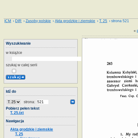
ICM
›
DIR
›
Zasoby polskie
›
Akta grodzkie i ziemskie
›
T. 25
› strona 521
«
Wyszukiwanie
w książce
szukaj w całej serii
Idź do
strona:
Pobierz pełen tekst
T. 25.txt
Nawigacja
Akta grodzkie i ziemskie
T. 25