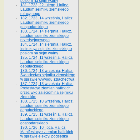
posłom na sejm walny
181. 1723, 22 lutego, Halicz.
Laudum sejmiku ziemskiego
relacyjnego
182. 1723, 14 września, Halicz.
Laudum sejmiku ziemskiego
gospodarskiego
183. 1724, 14 sierpnia, Halicz.
Laudum sejmiku ziemskiego
przedsejmowego
184. 1724, 14 sierpnia, Halicz.
Instrukcya sejmiku ziemskiego
posłom na sejm walny
185. 1724, 11 września, Halicz.
Laudum sejmiku ziemskiego
deputackiego
186. 1724, 13 września, Halicz.
Świadectwo sejmiku ziemskiego
w sprawie wywodu szlachectwa
187. 1724, 13 września, Halicz.
Protestacye ziemian halickich
przeciwko zajściom na sejmiku
ziemskim
188. 1725, 10 września, Halicz.
Laudum sejmiku ziemskiego
deputackiego
189. 1725, 11 września, Halicz.
Laudum sejmiku ziemskiego
gospodarskiego
190. 1726, 10 lipca, Halicz.
Manifestacye ziemian halickich
w sprawie elekcyi podsędka