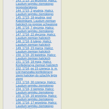
143. 1715, 10 września, Halicz.
Laudum sejmiku ziemskiego
gospodarskiego
144. 1715, 2 grudnia, Halicz.
Laudum sejmiku ziemskiego
145. 1715, 18 grudnia, pod
Kąkolnikami. Laudum ziemian
halickich na popisie uchwalone
146. 1716, 7 stycznia, Halicz.
Laudum sejmiku ziemskiego
147. 1716, 22 stycznia, Halicz.
Laudum ziemian halickich
148. 1716, 6 lutego, Halicz.
Laudum ziemian halickich
149. 1716, 23 marca, Halicz.
Laudum ziemian halickich
150. 1716, 20 kwietnia, Halicz.
Laudum ziemian halickich
151. 1716, 18 maja, Halicz.
Konfederacya ziemian halickich
152. 1716, po 15 czerwca, b. m.
List marszałka konfederacyi
ziemi halickiej do szlachty tejże
ziemi
153. 1716, 30 czerwca, Halicz.
Laudum sejmiku ziemskiego
154. 1716, 3 sierpnia, Halicz.
Laudum sejmiku ziemskiego
155. 1716, 16 września, Halicz.
Laudum sejmiku ziemskiego
156. 1716, 17 września, Halicz.
Laudum sejmiku ziemskiego