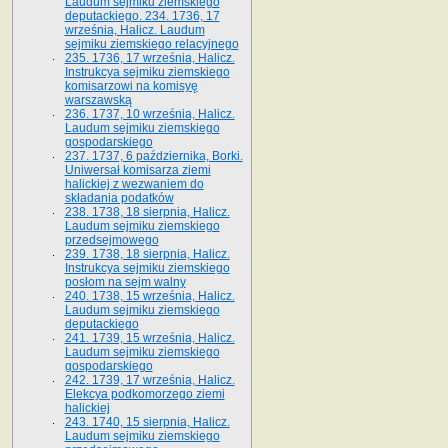
Laudum sejmiku ziemskiego
deputackiego. 234. 1736, 17
września, Halicz. Laudum
sejmiku ziemskiego relacyjnego
235. 1736, 17 września, Halicz.
Instrukcya sejmiku ziemskiego
komisarzowi na komisyę
warszawską
236. 1737, 10 września, Halicz.
Laudum sejmiku ziemskiego
gospodarskiego
237. 1737, 6 października, Borki.
Uniwersał komisarza ziemi
halickiej z wezwaniem do
składania podatków
238. 1738, 18 sierpnia, Halicz.
Laudum sejmiku ziemskiego
przedsejmowego
239. 1738, 18 sierpnia, Halicz.
Instrukcya sejmiku ziemskiego
posłom na sejm walny
240. 1738, 15 września, Halicz.
Laudum sejmiku ziemskiego
deputackiego
241. 1739, 15 września, Halicz.
Laudum sejmiku ziemskiego
gospodarskiego
242. 1739, 17 września, Halicz.
Elekcya podkomorzego ziemi
halickiej
243. 1740, 15 sierpnia, Halicz.
Laudum sejmiku ziemskiego