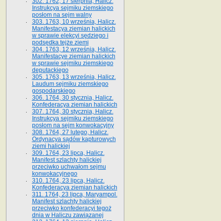
302. 1762, 17 sierpnia, Halicz.
Instrukcya sejmiku ziemskiego
posłom na sejm walny
303. 1763, 10 września, Halicz.
Manifestacya ziemian halickich
w sprawie elekcyi sędziego i
podsędka tejże ziemi
304. 1763, 12 września, Halicz.
Manifestacye ziemian halickich
w sprawie sejmiku ziemskiego
deputackiego
305. 1763, 13 września, Halicz.
Laudum sejmiku ziemskiego
gospodarskiego
306. 1764, 30 stycznia, Halicz.
Konfederacya ziemian halickich
307. 1764, 30 stycznia, Halicz.
Instrukcya sejmiku ziemskiego
posłom na sejm konwokacyjny
308. 1764, 27 lutego, Halicz.
Ordynacya sądów kapturowych
ziemi halickiej
309. 1764, 23 lipca, Halicz.
Manifest szlachty halickiej
przeciwko uchwałom sejmu
konwokacyjnego
310. 1764, 23 lipca, Halicz.
Konfederacya ziemian halickich
311. 1764, 23 lipca, Maryampol.
Manifest szlachty halickiej
przeciwko konfederacyi tegoż
dnia w Haliczu zawiązanej