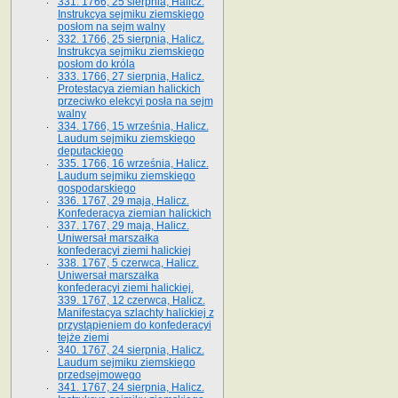
331. 1766, 25 sierpnia, Halicz.
Instrukcya sejmiku ziemskiego
posłom na sejm walny
332. 1766, 25 sierpnia, Halicz.
Instrukcya sejmiku ziemskiego
posłom do króla
333. 1766, 27 sierpnia, Halicz.
Protestacya ziemian halickich
przeciwko elekcyi posła na sejm
walny
334. 1766, 15 września, Halicz.
Laudum sejmiku ziemskiego
deputackiego
335. 1766, 16 września, Halicz.
Laudum sejmiku ziemskiego
gospodarskiego
336. 1767, 29 maja, Halicz.
Konfederacya ziemian halickich
337. 1767, 29 maja, Halicz.
Uniwersał marszałka
konfederacyi ziemi halickiej
338. 1767, 5 czerwca, Halicz.
Uniwersał marszałka
konfederacyi ziemi halickiej.
339. 1767, 12 czerwca, Halicz.
Manifestacya szlachty halickiej z
przystąpieniem do konfederacyi
tejże ziemi
340. 1767, 24 sierpnia, Halicz.
Laudum sejmiku ziemskiego
przedsejmowego
341. 1767, 24 sierpnia, Halicz.