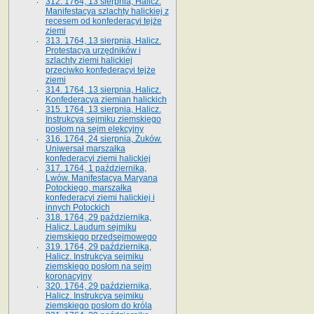
312. 1764, 13 sierpnia, Halicz.
Manifestacya szlachty halickiej z
recesem od konfederacyi tejże
ziemi
313. 1764, 13 sierpnia, Halicz.
Protestacya urzędników i
szlachty ziemi halickiej
przeciwko konfederacyi tejże
ziemi
314. 1764, 13 sierpnia, Halicz.
Konfederacya ziemian halickich
315. 1764, 13 sierpnia, Halicz.
Instrukcya sejmiku ziemskiego
posłom na sejm elekcyjny
316. 1764, 24 sierpnia, Żuków.
Uniwersał marszałka
konfederacyi ziemi halickiej
317. 1764, 1 października,
Lwów. Manifestacya Maryana
Potockiego, marszałka
konfederacyi ziemi halickiej i
innych Potockich
318. 1764, 29 października,
Halicz. Laudum sejmiku
ziemskiego przedsejmowego
319. 1764, 29 października,
Halicz. Instrukcya sejmiku
ziemskiego posłom na sejm
koronacyjny
320. 1764, 29 października,
Halicz. Instrukcya sejmiku
ziemskiego posłom do króla