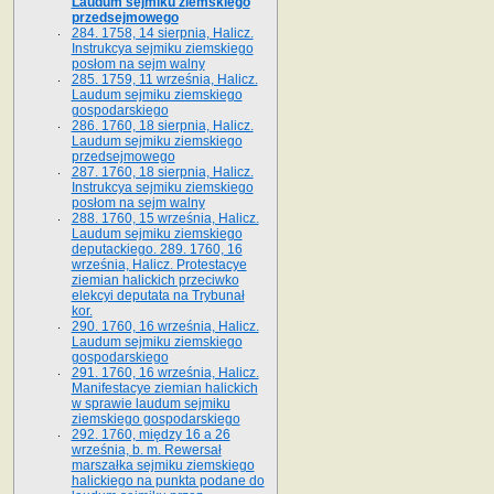
Laudum sejmiku ziemskiego
przedsejmowego
284. 1758, 14 sierpnia, Halicz.
Instrukcya sejmiku ziemskiego
posłom na sejm walny
285. 1759, 11 września, Halicz.
Laudum sejmiku ziemskiego
gospodarskiego
286. 1760, 18 sierpnia, Halicz.
Laudum sejmiku ziemskiego
przedsejmowego
287. 1760, 18 sierpnia, Halicz.
Instrukcya sejmiku ziemskiego
posłom na sejm walny
288. 1760, 15 września, Halicz.
Laudum sejmiku ziemskiego
deputackiego. 289. 1760, 16
września, Halicz. Protestacye
ziemian halickich przeciwko
elekcyi deputata na Trybunał
kor.
290. 1760, 16 września, Halicz.
Laudum sejmiku ziemskiego
gospodarskiego
291. 1760, 16 września, Halicz.
Manifestacye ziemian halickich
w sprawie laudum sejmiku
ziemskiego gospodarskiego
292. 1760, między 16 a 26
września, b. m. Rewersał
marszałka sejmiku ziemskiego
halickiego na punkta podane do