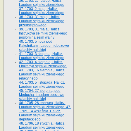
36. 1703, 27 lutego, Halicz.
Laudum sejmiku ziemskiego
37. 1703, 2 maja, Halicz.
Laudum sejmiku ziemskiego
38. 1703, 31 maja, Halicz.
Laudum sejmiku ziemskiego
przedsejmowego
39. 1703, 31 maja, Halicz.
Instrukcya sejmiku ziemskiego
posłom na sejm walny
40. 1703, 5 lipca pod
Kąkolnikami. Laudum obozowe
szlachty halickiej
41­. 1703, 3 sierpnia, Halicz.
Laudum sejmiku ziemskiego
42. 1703, 4 sierpnia, Halicz.
Limitacya sejmiku ziemskiego.
43. 1703, 16 sierpnia, Halicz.
Laudum sejmiku ziemskiego
relacyjnego
44. 1703, 5 listopada, Halicz.
Laudum sejmiku ziemskiego
45. 1704, 27 sierpnia, pod
Meduchą. Laudum obozowe
szlachty halickiej
46. 1705, 26 czerwca, Halicz.
Laudum sejmiku ziemskiego. 47.
1705, 14 września, Halicz.
Laudum sejmiku ziemskiego
deputackiego
48. 1706, 18 stycznia, Halicz.
Laudum sejmiku ziemskiego