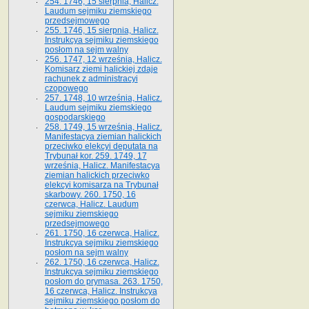
254. 1746, 15 sierpnia, Halicz.
Laudum sejmiku ziemskiego
przedsejmowego
255. 1746, 15 sierpnia, Halicz.
Instrukcya sejmiku ziemskiego
posłom na sejm walny
256. 1747, 12 września, Halicz.
Komisarz ziemi halickiej zdaje
rachunek z administracyi
czopowego
257. 1748, 10 września, Halicz.
Laudum sejmiku ziemskiego
gospodarskiego
258. 1749, 15 września, Halicz.
Manifestacya ziemian halickich
przeciwko elekcyi deputata na
Trybunał kor. 259. 1749, 17
września, Halicz. Manifestacya
ziemian halickich przeciwko
elekcyi komisarza na Trybunał
skarbowy. 260. 1750, 16
czerwca, Halicz. Laudum
sejmiku ziemskiego
przedsejmowego
261. 1750, 16 czerwca, Halicz.
Instrukcya sejmiku ziemskiego
posłom na sejm walny
262. 1750, 16 czerwca, Halicz.
Instrukcya sejmiku ziemskiego
posłom do prymasa. 263. 1750,
16 czerwca, Halicz. Instrukcya
sejmiku ziemskiego posłom do