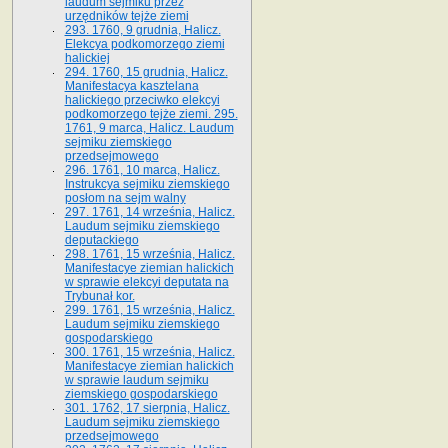
laudum sejmiku przez
urzędników tejże ziemi
293. 1760, 9 grudnia, Halicz.
Elekcya podkomorzego ziemi
halickiej
294. 1760, 15 grudnia, Halicz.
Manifestacya kasztelana
halickiego przeciwko elekcyi
podkomorzego tejże ziemi. 295.
1761, 9 marca, Halicz. Laudum
sejmiku ziemskiego
przedsejmowego
296. 1761, 10 marca, Halicz.
Instrukcya sejmiku ziemskiego
posłom na sejm walny
297. 1761, 14 września, Halicz.
Laudum sejmiku ziemskiego
deputackiego
298. 1761, 15 września, Halicz.
Manifestacye ziemian halickich
w sprawie elekcyi deputata na
Trybunał kor.
299. 1761, 15 września, Halicz.
Laudum sejmiku ziemskiego
gospodarskiego
300. 1761, 15 września, Halicz.
Manifestacye ziemian halickich
w sprawie laudum sejmiku
ziemskiego gospodarskiego
301. 1762, 17 sierpnia, Halicz.
Laudum sejmiku ziemskiego
przedsejmowego