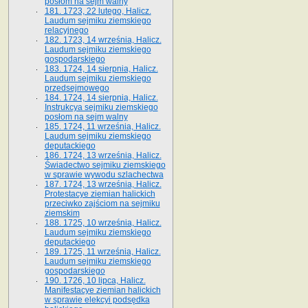
posłom na sejm walny
181. 1723, 22 lutego, Halicz.
Laudum sejmiku ziemskiego
relacyjnego
182. 1723, 14 września, Halicz.
Laudum sejmiku ziemskiego
gospodarskiego
183. 1724, 14 sierpnia, Halicz.
Laudum sejmiku ziemskiego
przedsejmowego
184. 1724, 14 sierpnia, Halicz.
Instrukcya sejmiku ziemskiego
posłom na sejm walny
185. 1724, 11 września, Halicz.
Laudum sejmiku ziemskiego
deputackiego
186. 1724, 13 września, Halicz.
Świadectwo sejmiku ziemskiego
w sprawie wywodu szlachectwa
187. 1724, 13 września, Halicz.
Protestacye ziemian halickich
przeciwko zajściom na sejmiku
ziemskim
188. 1725, 10 września, Halicz.
Laudum sejmiku ziemskiego
deputackiego
189. 1725, 11 września, Halicz.
Laudum sejmiku ziemskiego
gospodarskiego
190. 1726, 10 lipca, Halicz.
Manifestacye ziemian halickich
w sprawie elekcyi podsędka