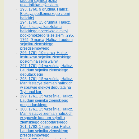
laudum sejmiku przez
urzędników tejże ziemi
293. 1760, 9 grudnia, Halicz.
Elekcya podkomorzego ziemi
halickiej
294. 1760, 15 grudnia, Halicz.
Manifestacya kasztelana
halickiego przeciwko elekcyi
podkomorzego tejże ziemi. 295.
1761, 9 marca, Halicz. Laudum
sejmiku ziemskiego
przedsejmowego
296. 1761, 10 marca, Halicz.
Instrukcya sejmiku ziemskiego
posłom na sejm walny
297. 1761, 14 września, Halicz.
Laudum sejmiku ziemskiego
deputackiego
298. 1761, 15 września, Halicz.
Manifestacye ziemian halickich
w sprawie elekcyi deputata na
Trybunał kor.
299. 1761, 15 września, Halicz.
Laudum sejmiku ziemskiego
gospodarskiego
300. 1761, 15 września, Halicz.
Manifestacye ziemian halickich
w sprawie laudum sejmiku
ziemskiego gospodarskiego
301. 1762, 17 sierpnia, Halicz.
Laudum sejmiku ziemskiego
przedsejmowego