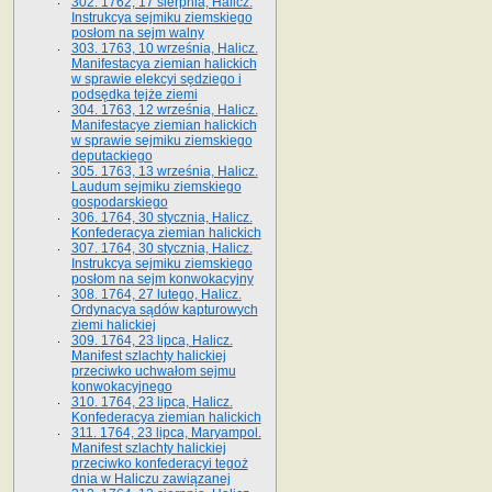
302. 1762, 17 sierpnia, Halicz.
Instrukcya sejmiku ziemskiego
posłom na sejm walny
303. 1763, 10 września, Halicz.
Manifestacya ziemian halickich
w sprawie elekcyi sędziego i
podsędka tejże ziemi
304. 1763, 12 września, Halicz.
Manifestacye ziemian halickich
w sprawie sejmiku ziemskiego
deputackiego
305. 1763, 13 września, Halicz.
Laudum sejmiku ziemskiego
gospodarskiego
306. 1764, 30 stycznia, Halicz.
Konfederacya ziemian halickich
307. 1764, 30 stycznia, Halicz.
Instrukcya sejmiku ziemskiego
posłom na sejm konwokacyjny
308. 1764, 27 lutego, Halicz.
Ordynacya sądów kapturowych
ziemi halickiej
309. 1764, 23 lipca, Halicz.
Manifest szlachty halickiej
przeciwko uchwałom sejmu
konwokacyjnego
310. 1764, 23 lipca, Halicz.
Konfederacya ziemian halickich
311. 1764, 23 lipca, Maryampol.
Manifest szlachty halickiej
przeciwko konfederacyi tegoż
dnia w Haliczu zawiązanej