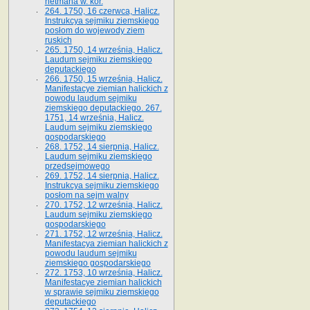
hetmana w. kor.
264. 1750, 16 czerwca, Halicz.
Instrukcya sejmiku ziemskiego
posłom do wojewody ziem
ruskich
265. 1750, 14 września, Halicz.
Laudum sejmiku ziemskiego
deputackiego
266. 1750, 15 września, Halicz.
Manifestacye ziemian halickich z
powodu laudum sejmiku
ziemskiego deputackiego. 267.
1751, 14 września, Halicz.
Laudum sejmiku ziemskiego
gospodarskiego
268. 1752, 14 sierpnia, Halicz.
Laudum sejmiku ziemskiego
przedsejmowego
269. 1752, 14 sierpnia, Halicz.
Instrukcya sejmiku ziemskiego
posłom na sejm walny
270. 1752, 12 września, Halicz.
Laudum sejmiku ziemskiego
gospodarskiego
271. 1752, 12 września, Halicz.
Manifestacya ziemian halickich z
powodu laudum sejmiku
ziemskiego gospodarskiego
272. 1753, 10 września, Halicz.
Manifestacye ziemian halickich
w sprawie sejmiku ziemskiego
deputackiego