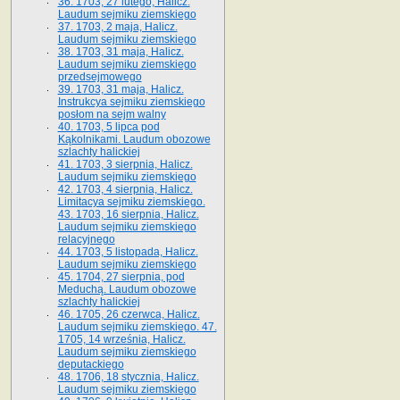
36. 1703, 27 lutego, Halicz.
Laudum sejmiku ziemskiego
37. 1703, 2 maja, Halicz.
Laudum sejmiku ziemskiego
38. 1703, 31 maja, Halicz.
Laudum sejmiku ziemskiego
przedsejmowego
39. 1703, 31 maja, Halicz.
Instrukcya sejmiku ziemskiego
posłom na sejm walny
40. 1703, 5 lipca pod
Kąkolnikami. Laudum obozowe
szlachty halickiej
41­. 1703, 3 sierpnia, Halicz.
Laudum sejmiku ziemskiego
42. 1703, 4 sierpnia, Halicz.
Limitacya sejmiku ziemskiego.
43. 1703, 16 sierpnia, Halicz.
Laudum sejmiku ziemskiego
relacyjnego
44. 1703, 5 listopada, Halicz.
Laudum sejmiku ziemskiego
45. 1704, 27 sierpnia, pod
Meduchą. Laudum obozowe
szlachty halickiej
46. 1705, 26 czerwca, Halicz.
Laudum sejmiku ziemskiego. 47.
1705, 14 września, Halicz.
Laudum sejmiku ziemskiego
deputackiego
48. 1706, 18 stycznia, Halicz.
Laudum sejmiku ziemskiego