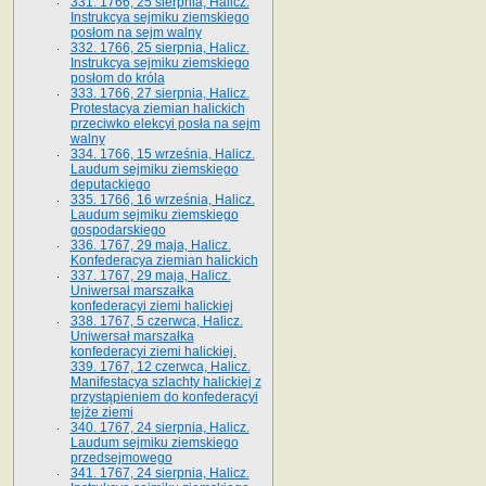
331. 1766, 25 sierpnia, Halicz.
Instrukcya sejmiku ziemskiego
posłom na sejm walny
332. 1766, 25 sierpnia, Halicz.
Instrukcya sejmiku ziemskiego
posłom do króla
333. 1766, 27 sierpnia, Halicz.
Protestacya ziemian halickich
przeciwko elekcyi posła na sejm
walny
334. 1766, 15 września, Halicz.
Laudum sejmiku ziemskiego
deputackiego
335. 1766, 16 września, Halicz.
Laudum sejmiku ziemskiego
gospodarskiego
336. 1767, 29 maja, Halicz.
Konfederacya ziemian halickich
337. 1767, 29 maja, Halicz.
Uniwersał marszałka
konfederacyi ziemi halickiej
338. 1767, 5 czerwca, Halicz.
Uniwersał marszałka
konfederacyi ziemi halickiej.
339. 1767, 12 czerwca, Halicz.
Manifestacya szlachty halickiej z
przystąpieniem do konfederacyi
tejże ziemi
340. 1767, 24 sierpnia, Halicz.
Laudum sejmiku ziemskiego
przedsejmowego
341. 1767, 24 sierpnia, Halicz.