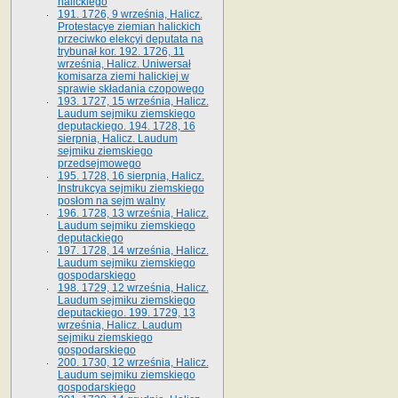
halickiego
191. 1726, 9 września, Halicz.
Protestacye ziemian halickich
przeciwko elekcyi deputata na
trybunał kor. 192. 1726, 11
września, Halicz. Uniwersał
komisarza ziemi halickiej w
sprawie składania czopowego
193. 1727, 15 września, Halicz.
Laudum sejmiku ziemskiego
deputackiego. 194. 1728, 16
sierpnia, Halicz. Laudum
sejmiku ziemskiego
przedsejmowego
195. 1728, 16 sierpnia, Halicz.
Instrukcya sejmiku ziemskiego
posłom na sejm walny
196. 1728, 13 września, Halicz.
Laudum sejmiku ziemskiego
deputackiego
197. 1728, 14 września, Halicz.
Laudum sejmiku ziemskiego
gospodarskiego
198. 1729, 12 września, Halicz.
Laudum sejmiku ziemskiego
deputackiego. 199. 1729, 13
września, Halicz. Laudum
sejmiku ziemskiego
gospodarskiego
200. 1730, 12 września, Halicz.
Laudum sejmiku ziemskiego
gospodarskiego