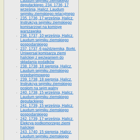
Laudum sejmiku ziemskiego
deputackiego. 234. 1736, 17
września, Halicz. Laudum
sejmiku ziemskiego relacyjnego
235. 1736, 17 września, Halicz.
Instrukcya sejmiku ziemskiego
komisarzowi na komisyę
warszawską
236. 1737, 10 września, Halicz.
Laudum sejmiku ziemskiego
gospodarskiego
237. 1737, 6 października, Borki.
Uniwersał komisarza ziemi
halickiej z wezwaniem do
składania podatków
238. 1738, 18 sierpnia, Halicz.
Laudum sejmiku ziemskiego
przedsejmowego
239. 1738, 18 sierpnia, Halicz.
Instrukcya sejmiku ziemskiego
posłom na sejm walny
240. 1738, 15 września, Halicz.
Laudum sejmiku ziemskiego
deputackiego
241. 1739, 15 września, Halicz.
Laudum sejmiku ziemskiego
gospodarskiego
242. 1739, 17 września, Halicz.
Elekcya podkomorzego ziemi
halickiej
243. 1740, 15 sierpnia, Halicz.
Laudum sejmiku ziemskiego