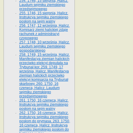
254. 1746, 15 sierpnia, Halicz.
Laudum sejmiku ziemskiego
przedsejmowego
255. 1746, 15 sierpnia, Halicz.
Instrukcya sejmiku ziemskiego
posłom na sejm walny
256. 1747, 12 września, Halicz.
Komisarz ziemi halickiej zdaje
rachunek z administracyi
czopowego
257. 1748, 10 września, Halicz.
Laudum sejmiku ziemskiego
gospodarskiego
258. 1749, 15 września, Halicz.
Manifestacya ziemian halickich
przeciwko elekcyi deputata na
Trybunał kor. 259. 1749, 17
września, Halicz. Manifestacya
ziemian halickich przeciwko
elekcyi komisarza na Trybunał
skarbowy. 260. 1750, 16
czerwca, Halicz. Laudum
sejmiku ziemskiego
przedsejmowego
261. 1750, 16 czerwca, Halicz.
Instrukcya sejmiku ziemskiego
posłom na sejm walny
262. 1750, 16 czerwca, Halicz.
Instrukcya sejmiku ziemskiego
posłom do prymasa. 263. 1750,
16 czerwca, Halicz. Instrukcya
sejmiku ziemskiego posłom do