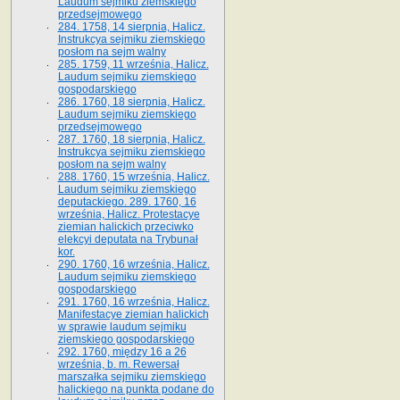
Laudum sejmiku ziemskiego
przedsejmowego
284. 1758, 14 sierpnia, Halicz.
Instrukcya sejmiku ziemskiego
posłom na sejm walny
285. 1759, 11 września, Halicz.
Laudum sejmiku ziemskiego
gospodarskiego
286. 1760, 18 sierpnia, Halicz.
Laudum sejmiku ziemskiego
przedsejmowego
287. 1760, 18 sierpnia, Halicz.
Instrukcya sejmiku ziemskiego
posłom na sejm walny
288. 1760, 15 września, Halicz.
Laudum sejmiku ziemskiego
deputackiego. 289. 1760, 16
września, Halicz. Protestacye
ziemian halickich przeciwko
elekcyi deputata na Trybunał
kor.
290. 1760, 16 września, Halicz.
Laudum sejmiku ziemskiego
gospodarskiego
291. 1760, 16 września, Halicz.
Manifestacye ziemian halickich
w sprawie laudum sejmiku
ziemskiego gospodarskiego
292. 1760, między 16 a 26
września, b. m. Rewersał
marszałka sejmiku ziemskiego
halickiego na punkta podane do