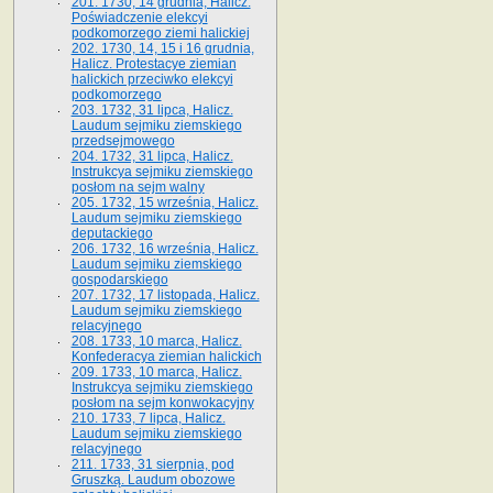
201. 1730, 14 grudnia, Halicz.
Poświadczenie elekcyi
podkomorzego ziemi halickiej
202. 1730, 14, 15 i 16 grudnia,
Halicz. Protestacye ziemian
halickich przeciwko elekcyi
podkomorzego
203. 1732, 31 lipca, Halicz.
Laudum sejmiku ziemskiego
przedsejmowego
204. 1732, 31 lipca, Halicz.
Instrukcya sejmiku ziemskiego
posłom na sejm walny
205. 1732, 15 września, Halicz.
Laudum sejmiku ziemskiego
deputackiego
206. 1732, 16 września, Halicz.
Laudum sejmiku ziemskiego
gospodarskiego
207. 1732, 17 listopada, Halicz.
Laudum sejmiku ziemskiego
relacyjnego
208. 1733, 10 marca, Halicz.
Konfederacya ziemian halickich­
209. 1733, 10 marca, Halicz.
Instrukcya sejmiku ziemskiego
posłom na sejm konwokacyjny
210. 1733, 7 lipca, Halicz.
Laudum sejmiku ziemskiego
relacyjnego
211. 1733, 31 sierpnia, pod
Gruszką. Laudum obozowe