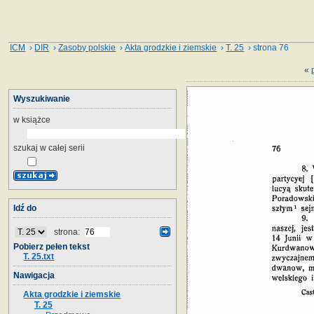
ICM
›
DIR
›
Zasoby polskie
›
Akta grodzkie i ziemskie
›
T. 25
› strona 76
«
Wyszukiwanie
w książce
szukaj w całej serii
Idź do
strona:
Pobierz pełen tekst
T. 25.txt
Nawigacja
Akta grodzkie i ziemskie
T. 25