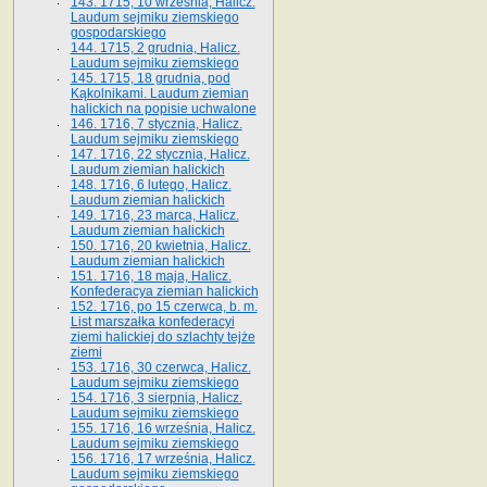
143. 1715, 10 września, Halicz.
Laudum sejmiku ziemskiego
gospodarskiego
144. 1715, 2 grudnia, Halicz.
Laudum sejmiku ziemskiego
145. 1715, 18 grudnia, pod
Kąkolnikami. Laudum ziemian
halickich na popisie uchwalone
146. 1716, 7 stycznia, Halicz.
Laudum sejmiku ziemskiego
147. 1716, 22 stycznia, Halicz.
Laudum ziemian halickich
148. 1716, 6 lutego, Halicz.
Laudum ziemian halickich
149. 1716, 23 marca, Halicz.
Laudum ziemian halickich
150. 1716, 20 kwietnia, Halicz.
Laudum ziemian halickich
151. 1716, 18 maja, Halicz.
Konfederacya ziemian halickich
152. 1716, po 15 czerwca, b. m.
List marszałka konfederacyi
ziemi halickiej do szlachty tejże
ziemi
153. 1716, 30 czerwca, Halicz.
Laudum sejmiku ziemskiego
154. 1716, 3 sierpnia, Halicz.
Laudum sejmiku ziemskiego
155. 1716, 16 września, Halicz.
Laudum sejmiku ziemskiego
156. 1716, 17 września, Halicz.
Laudum sejmiku ziemskiego