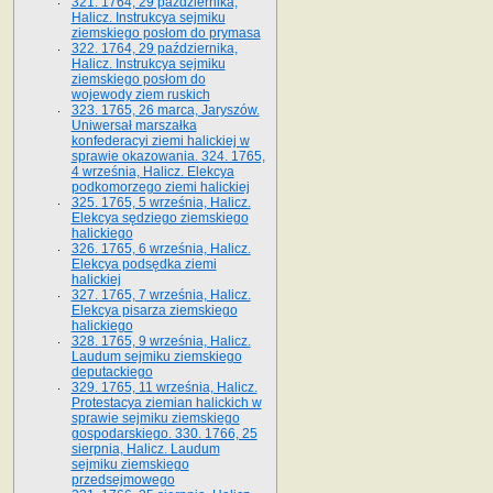
321. 1764, 29 października,
Halicz. Instrukcya sejmiku
ziemskiego posłom do prymasa
322. 1764, 29 października,
Halicz. Instrukcya sejmiku
ziemskiego posłom do
wojewody ziem ruskich
323. 1765, 26 marca, Jaryszów.
Uniwersał marszałka
konfederacyi ziemi halickiej w
sprawie okazowania. 324. 1765,
4 września, Halicz. Elekcya
podkomorzego ziemi halickiej
325. 1765, 5 września, Halicz.
Elekcya sędziego ziemskiego
halickiego
326. 1765, 6 września, Halicz.
Elekcya podsędka ziemi
halickiej
327. 1765, 7 września, Halicz.
Elekcya pisarza ziemskiego
halickiego
328. 1765, 9 września, Halicz.
Laudum sejmiku ziemskiego
deputackiego
329. 1765, 11 września, Halicz.
Protestacya ziemian halickich w
sprawie sejmiku ziemskiego
gospodarskiego. 330. 1766, 25
sierpnia, Halicz. Laudum
sejmiku ziemskiego
przedsejmowego