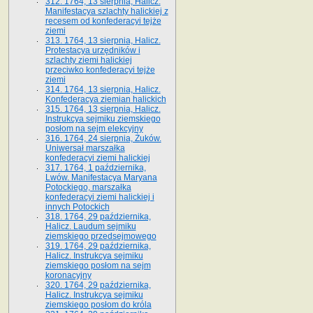
312. 1764, 13 sierpnia, Halicz.
Manifestacya szlachty halickiej z
recesem od konfederacyi tejże
ziemi
313. 1764, 13 sierpnia, Halicz.
Protestacya urzędników i
szlachty ziemi halickiej
przeciwko konfederacyi tejże
ziemi
314. 1764, 13 sierpnia, Halicz.
Konfederacya ziemian halickich
315. 1764, 13 sierpnia, Halicz.
Instrukcya sejmiku ziemskiego
posłom na sejm elekcyjny
316. 1764, 24 sierpnia, Żuków.
Uniwersał marszałka
konfederacyi ziemi halickiej
317. 1764, 1 października,
Lwów. Manifestacya Maryana
Potockiego, marszałka
konfederacyi ziemi halickiej i
innych Potockich
318. 1764, 29 października,
Halicz. Laudum sejmiku
ziemskiego przedsejmowego
319. 1764, 29 października,
Halicz. Instrukcya sejmiku
ziemskiego posłom na sejm
koronacyjny
320. 1764, 29 października,
Halicz. Instrukcya sejmiku
ziemskiego posłom do króla