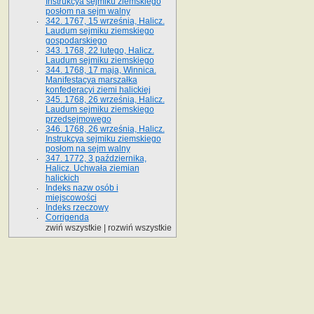
Instrukcya sejmiku ziemskiego
posłom na sejm walny
342. 1767, 15 września, Halicz.
Laudum sejmiku ziemskiego
gospodarskiego
343. 1768, 22 lutego, Halicz.
Laudum sejmiku ziemskiego
344. 1768, 17 maja, Winnica.
Manifestacya marszałka
konfederacyi ziemi halickiej
345. 1768, 26 września, Halicz.
Laudum sejmiku ziemskiego
przedsejmowego
346. 1768, 26 września, Halicz.
Instrukcya sejmiku ziemskiego
posłom na sejm walny
347. 1772, 3 października,
Halicz. Uchwała ziemian
halickich
Indeks nazw osób i
miejscowości
Indeks rzeczowy
Corrigenda
zwiń wszystkie
|
rozwiń wszystkie