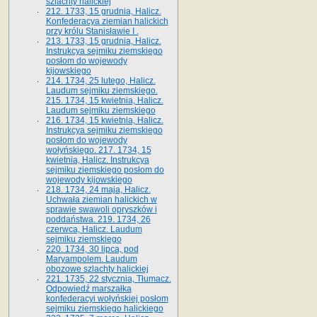
szlachty halickiej
212. 1733, 15 grudnia, Halicz.
Konfederacya ziemian halickich
przy królu Stanisławie I .
213. 1733, 15 grudnia, Halicz.
Instrukcya sejmiku ziemskiego
posłom do wojewody
kijowskiego
214. 1734, 25 lutego, Halicz.
Laudum sejmiku ziemskiego.
215. 1734, 15 kwietnia, Halicz.
Laudum sejmiku ziemskiego
216. 1734, 15 kwietnia, Halicz.
Instrukcya sejmiku ziemskiego
posłom do wojewody
wołyńskiego. 217. 1734, 15
kwietnia, Halicz. Instrukcya
sejmiku ziemskiego posłom do
wojewody kijowskiego
218. 1734, 24 maja, Halicz.
Uchwała ziemian halickich w
sprawie swawoli opryszków i
poddaństwa. 219. 1734, 26
czerwca, Halicz. Laudum
sejmiku ziemskiego
220. 1734, 30 lipca, pod
Maryampolem. Laudum
obozowe szlachty halickiej
221. 1735, 22 stycznia, Tłumacz.
Odpowiedź marszałka
konfederacyi wołyńskiej posłom
sejmiku ziemskiego halickiego