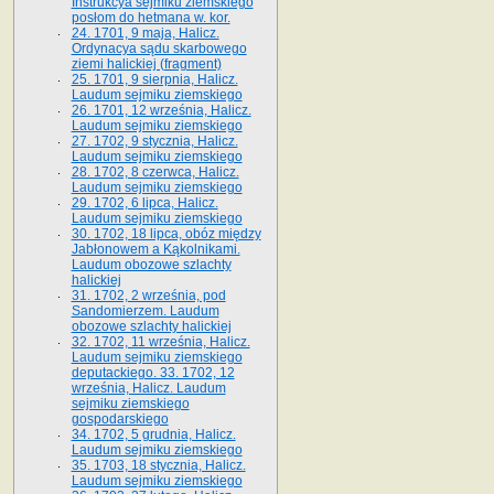
Instrukcya sejmiku ziemskiego
posłom do hetmana w. kor.
24. 1701, 9 maja, Halicz.
Ordynacya sądu skarbowego
ziemi halickiej (fragment)
25. 1701, 9 sierpnia, Halicz.
Laudum sejmiku ziemskiego
26. 1701, 12 września, Halicz.
Laudum sejmiku ziemskiego
27. 1702, 9 stycznia, Halicz.
Laudum sejmiku ziemskiego
28. 1702, 8 czerwca, Halicz.
Laudum sejmiku ziemskiego
29. 1702, 6 lipca, Halicz.
Laudum sejmiku ziemskiego
30. 1702, 18 lipca, obóz między
Jabłonowem a Kąkolnikami.
Laudum obozowe szlachty
halickiej
31. 1702, 2 września, pod
Sandomierzem. Laudum
obozowe szlachty halickiej
32. 1702, 11 września, Halicz.
Laudum sejmiku ziemskiego
deputackiego. 33. 1702, 12
września, Halicz. Laudum
sejmiku ziemskiego
gospodarskiego
34. 1702, 5 grudnia, Halicz.
Laudum sejmiku ziemskiego
35. 1703, 18 stycznia, Halicz.
Laudum sejmiku ziemskiego