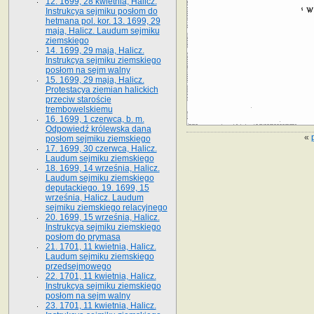
12. 1699, 28 kwietnia, Halicz.
Instrukcya sejmiku posłom do
hetmana pol. kor. 13. 1699, 29
maja, Halicz. Laudum sejmiku
ziemskiego
14. 1699, 29 maja, Halicz.
Instrukcya sejmiku ziemskiego
posłom na sejm walny
15. 1699, 29 maja, Halicz.
Protestacya ziemian halickich
przeciw staroście
trembowelskiemu
16. 1699, 1 czerwca, b. m.
Odpowiedź królewska dana
«
posłom sejmiku ziemskiego
17. 1699, 30 czerwca, Halicz.
Laudum sejmiku ziemskiego
18. 1699, 14 września, Halicz.
Laudum sejmiku ziemskiego
deputackiego. 19. 1699, 15
września, Halicz. Laudum
sejmiku ziemskiego relacyjnego
20. 1699, 15 września, Halicz.
Instrukcya sejmiku ziemskiego
posłom do prymasa
21. 1701, 11 kwietnia, Halicz.
Laudum sejmiku ziemskiego
przedsejmowego
22. 1701, 11 kwietnia, Halicz.
Instrukcya sejmiku ziemskiego
posłom na sejm walny
23. 1701, 11 kwietnia, Halicz.