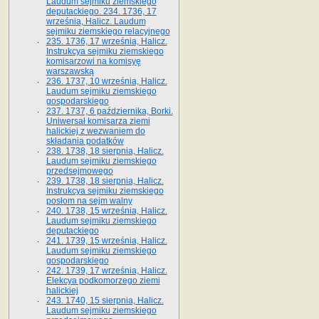
Laudum sejmiku ziemskiego
deputackiego. 234. 1736, 17
września, Halicz. Laudum
sejmiku ziemskiego relacyjnego
235. 1736, 17 września, Halicz.
Instrukcya sejmiku ziemskiego
komisarzowi na komisyę
warszawską
236. 1737, 10 września, Halicz.
Laudum sejmiku ziemskiego
gospodarskiego
237. 1737, 6 października, Borki.
Uniwersał komisarza ziemi
halickiej z wezwaniem do
składania podatków
238. 1738, 18 sierpnia, Halicz.
Laudum sejmiku ziemskiego
przedsejmowego
239. 1738, 18 sierpnia, Halicz.
Instrukcya sejmiku ziemskiego
posłom na sejm walny
240. 1738, 15 września, Halicz.
Laudum sejmiku ziemskiego
deputackiego
241. 1739, 15 września, Halicz.
Laudum sejmiku ziemskiego
gospodarskiego
242. 1739, 17 września, Halicz.
Elekcya podkomorzego ziemi
halickiej
243. 1740, 15 sierpnia, Halicz.
Laudum sejmiku ziemskiego