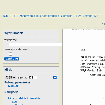
ICM
›
DIR
›
Zasoby polskie
›
Akta grodzkie i ziemskie
›
T. 25
› strona 473
«
Wyszukiwanie
w książce
szukaj w całej serii
Idź do
strona:
Pobierz pełen tekst
T. 25.txt
Nawigacja
Akta grodzkie i ziemskie
T. 25