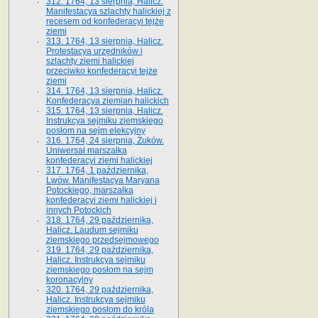
312. 1764, 13 sierpnia, Halicz.
Manifestacya szlachty halickiej z
recesem od konfederacyi tejże
ziemi
313. 1764, 13 sierpnia, Halicz.
Protestacya urzędników i
szlachty ziemi halickiej
przeciwko konfederacyi tejże
ziemi
314. 1764, 13 sierpnia, Halicz.
Konfederacya ziemian halickich
315. 1764, 13 sierpnia, Halicz.
Instrukcya sejmiku ziemskiego
posłom na sejm elekcyjny
316. 1764, 24 sierpnia, Żuków.
Uniwersał marszałka
konfederacyi ziemi halickiej
317. 1764, 1 października,
Lwów. Manifestacya Maryana
Potockiego, marszałka
konfederacyi ziemi halickiej i
innych Potockich
318. 1764, 29 października,
Halicz. Laudum sejmiku
ziemskiego przedsejmowego
319. 1764, 29 października,
Halicz. Instrukcya sejmiku
ziemskiego posłom na sejm
koronacyjny
320. 1764, 29 października,
Halicz. Instrukcya sejmiku
ziemskiego posłom do króla