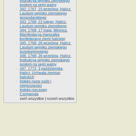
Instrukcya sejmiku ziemskiego
posłom na sejm walny
342. 1767, 15 września, Halicz.
Laudum sejmiku ziemskiego
gospodarskiego
343. 1768, 22 lutego, Halicz.
Laudum sejmiku ziemskiego
344. 1768, 17 maja, Winnica.
Manifestacya marszałka
konfederacyi ziemi halickiej
345. 1768, 26 września, Halicz.
Laudum sejmiku ziemskiego
przedsejmowego
346. 1768, 26 września, Halicz.
Instrukcya sejmiku ziemskiego
posłom na sejm walny
347. 1772, 3 października,
Halicz. Uchwała ziemian
halickich
Indeks nazw osób i
miejscowości
Indeks rzeczowy
Corrigenda
zwiń wszystkie
|
rozwiń wszystkie