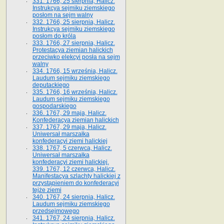
331. 1766, 25 sierpnia, Halicz.
Instrukcya sejmiku ziemskiego
posłom na sejm walny
332. 1766, 25 sierpnia, Halicz.
Instrukcya sejmiku ziemskiego
posłom do króla
333. 1766, 27 sierpnia, Halicz.
Protestacya ziemian halickich
przeciwko elekcyi posła na sejm
walny
334. 1766, 15 września, Halicz.
Laudum sejmiku ziemskiego
deputackiego
335. 1766, 16 września, Halicz.
Laudum sejmiku ziemskiego
gospodarskiego
336. 1767, 29 maja, Halicz.
Konfederacya ziemian halickich
337. 1767, 29 maja, Halicz.
Uniwersał marszałka
konfederacyi ziemi halickiej
338. 1767, 5 czerwca, Halicz.
Uniwersał marszałka
konfederacyi ziemi halickiej.
339. 1767, 12 czerwca, Halicz.
Manifestacya szlachty halickiej z
przystąpieniem do konfederacyi
tejże ziemi
340. 1767, 24 sierpnia, Halicz.
Laudum sejmiku ziemskiego
przedsejmowego
341. 1767, 24 sierpnia, Halicz.