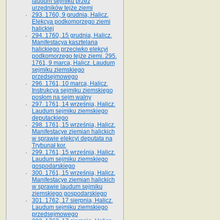
laudum sejmiku przez
urzędników tejże ziemi
293. 1760, 9 grudnia, Halicz.
Elekcya podkomorzego ziemi
halickiej
294. 1760, 15 grudnia, Halicz.
Manifestacya kasztelana
halickiego przeciwko elekcyi
podkomorzego tejże ziemi. 295.
1761, 9 marca, Halicz. Laudum
sejmiku ziemskiego
przedsejmowego
296. 1761, 10 marca, Halicz.
Instrukcya sejmiku ziemskiego
posłom na sejm walny
297. 1761, 14 września, Halicz.
Laudum sejmiku ziemskiego
deputackiego
298. 1761, 15 września, Halicz.
Manifestacye ziemian halickich
w sprawie elekcyi deputata na
Trybunał kor.
299. 1761, 15 września, Halicz.
Laudum sejmiku ziemskiego
gospodarskiego
300. 1761, 15 września, Halicz.
Manifestacye ziemian halickich
w sprawie laudum sejmiku
ziemskiego gospodarskiego
301. 1762, 17 sierpnia, Halicz.
Laudum sejmiku ziemskiego
przedsejmowego