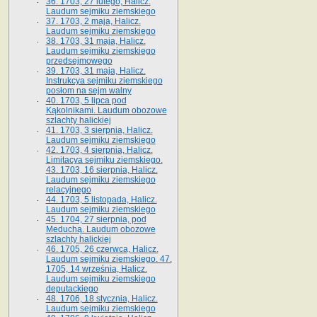
36. 1703, 27 lutego, Halicz.
Laudum sejmiku ziemskiego
37. 1703, 2 maja, Halicz.
Laudum sejmiku ziemskiego
38. 1703, 31 maja, Halicz.
Laudum sejmiku ziemskiego
przedsejmowego
39. 1703, 31 maja, Halicz.
Instrukcya sejmiku ziemskiego
posłom na sejm walny
40. 1703, 5 lipca pod
Kąkolnikami. Laudum obozowe
szlachty halickiej
41­. 1703, 3 sierpnia, Halicz.
Laudum sejmiku ziemskiego
42. 1703, 4 sierpnia, Halicz.
Limitacya sejmiku ziemskiego.
43. 1703, 16 sierpnia, Halicz.
Laudum sejmiku ziemskiego
relacyjnego
44. 1703, 5 listopada, Halicz.
Laudum sejmiku ziemskiego
45. 1704, 27 sierpnia, pod
Meduchą. Laudum obozowe
szlachty halickiej
46. 1705, 26 czerwca, Halicz.
Laudum sejmiku ziemskiego. 47.
1705, 14 września, Halicz.
Laudum sejmiku ziemskiego
deputackiego
48. 1706, 18 stycznia, Halicz.
Laudum sejmiku ziemskiego