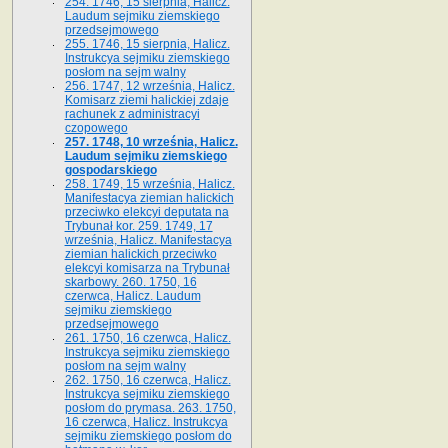
254. 1746, 15 sierpnia, Halicz.
Laudum sejmiku ziemskiego
przedsejmowego
255. 1746, 15 sierpnia, Halicz.
Instrukcya sejmiku ziemskiego
posłom na sejm walny
256. 1747, 12 września, Halicz.
Komisarz ziemi halickiej zdaje
rachunek z administracyi
czopowego
257. 1748, 10 września, Halicz.
Laudum sejmiku ziemskiego
gospodarskiego
258. 1749, 15 września, Halicz.
Manifestacya ziemian halickich
przeciwko elekcyi deputata na
Trybunał kor. 259. 1749, 17
września, Halicz. Manifestacya
ziemian halickich przeciwko
elekcyi komisarza na Trybunał
skarbowy. 260. 1750, 16
czerwca, Halicz. Laudum
sejmiku ziemskiego
przedsejmowego
261. 1750, 16 czerwca, Halicz.
Instrukcya sejmiku ziemskiego
posłom na sejm walny
262. 1750, 16 czerwca, Halicz.
Instrukcya sejmiku ziemskiego
posłom do prymasa. 263. 1750,
16 czerwca, Halicz. Instrukcya
sejmiku ziemskiego posłom do