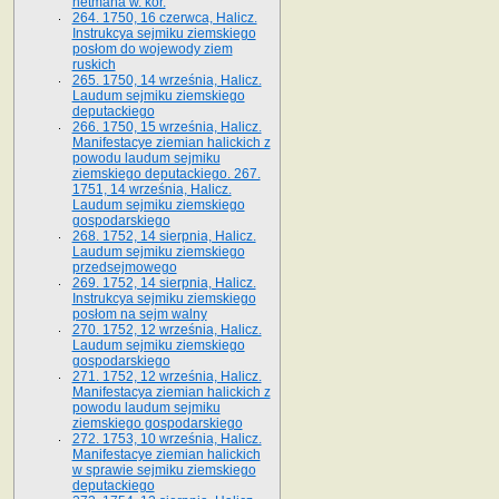
hetmana w. kor.
264. 1750, 16 czerwca, Halicz.
Instrukcya sejmiku ziemskiego
posłom do wojewody ziem
ruskich
265. 1750, 14 września, Halicz.
Laudum sejmiku ziemskiego
deputackiego
266. 1750, 15 września, Halicz.
Manifestacye ziemian halickich z
powodu laudum sejmiku
ziemskiego deputackiego. 267.
1751, 14 września, Halicz.
Laudum sejmiku ziemskiego
gospodarskiego
268. 1752, 14 sierpnia, Halicz.
Laudum sejmiku ziemskiego
przedsejmowego
269. 1752, 14 sierpnia, Halicz.
Instrukcya sejmiku ziemskiego
posłom na sejm walny
270. 1752, 12 września, Halicz.
Laudum sejmiku ziemskiego
gospodarskiego
271. 1752, 12 września, Halicz.
Manifestacya ziemian halickich z
powodu laudum sejmiku
ziemskiego gospodarskiego
272. 1753, 10 września, Halicz.
Manifestacye ziemian halickich
w sprawie sejmiku ziemskiego
deputackiego