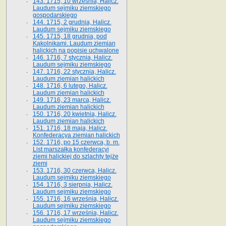
143. 1715, 10 września, Halicz.
Laudum sejmiku ziemskiego
gospodarskiego
144. 1715, 2 grudnia, Halicz.
Laudum sejmiku ziemskiego
145. 1715, 18 grudnia, pod
Kąkolnikami. Laudum ziemian
halickich na popisie uchwalone
146. 1716, 7 stycznia, Halicz.
Laudum sejmiku ziemskiego
147. 1716, 22 stycznia, Halicz.
Laudum ziemian halickich
148. 1716, 6 lutego, Halicz.
Laudum ziemian halickich
149. 1716, 23 marca, Halicz.
Laudum ziemian halickich
150. 1716, 20 kwietnia, Halicz.
Laudum ziemian halickich
151. 1716, 18 maja, Halicz.
Konfederacya ziemian halickich
152. 1716, po 15 czerwca, b. m.
List marszałka konfederacyi
ziemi halickiej do szlachty tejże
ziemi
153. 1716, 30 czerwca, Halicz.
Laudum sejmiku ziemskiego
154. 1716, 3 sierpnia, Halicz.
Laudum sejmiku ziemskiego
155. 1716, 16 września, Halicz.
Laudum sejmiku ziemskiego
156. 1716, 17 września, Halicz.
Laudum sejmiku ziemskiego