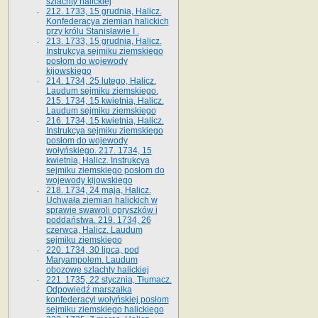
szlachty halickiej
212. 1733, 15 grudnia, Halicz.
Konfederacya ziemian halickich
przy królu Stanisławie I .
213. 1733, 15 grudnia, Halicz.
Instrukcya sejmiku ziemskiego
posłom do wojewody
kijowskiego
214. 1734, 25 lutego, Halicz.
Laudum sejmiku ziemskiego.
215. 1734, 15 kwietnia, Halicz.
Laudum sejmiku ziemskiego
216. 1734, 15 kwietnia, Halicz.
Instrukcya sejmiku ziemskiego
posłom do wojewody
wołyńskiego. 217. 1734, 15
kwietnia, Halicz. Instrukcya
sejmiku ziemskiego posłom do
wojewody kijowskiego
218. 1734, 24 maja, Halicz.
Uchwała ziemian halickich w
sprawie swawoli opryszków i
poddaństwa. 219. 1734, 26
czerwca, Halicz. Laudum
sejmiku ziemskiego
220. 1734, 30 lipca, pod
Maryampolem. Laudum
obozowe szlachty halickiej
221. 1735, 22 stycznia, Tłumacz.
Odpowiedź marszałka
konfederacyi wołyńskiej posłom
sejmiku ziemskiego halickiego