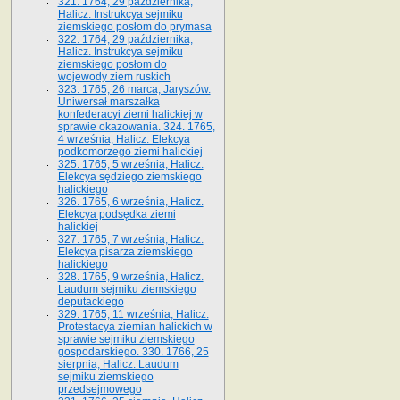
321. 1764, 29 października,
Halicz. Instrukcya sejmiku
ziemskiego posłom do prymasa
322. 1764, 29 października,
Halicz. Instrukcya sejmiku
ziemskiego posłom do
wojewody ziem ruskich
323. 1765, 26 marca, Jaryszów.
Uniwersał marszałka
konfederacyi ziemi halickiej w
sprawie okazowania. 324. 1765,
4 września, Halicz. Elekcya
podkomorzego ziemi halickiej
325. 1765, 5 września, Halicz.
Elekcya sędziego ziemskiego
halickiego
326. 1765, 6 września, Halicz.
Elekcya podsędka ziemi
halickiej
327. 1765, 7 września, Halicz.
Elekcya pisarza ziemskiego
halickiego
328. 1765, 9 września, Halicz.
Laudum sejmiku ziemskiego
deputackiego
329. 1765, 11 września, Halicz.
Protestacya ziemian halickich w
sprawie sejmiku ziemskiego
gospodarskiego. 330. 1766, 25
sierpnia, Halicz. Laudum
sejmiku ziemskiego
przedsejmowego