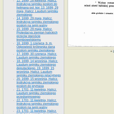
12. 1699, 28 kwietnia, Halicz.
Instrukcya sejmiku posłom do
hetmana pol. kor. 13. 1699, 29
maja, Halicz. Laudum sejmiku
ziemskiego
14. 1699, 29 maja, Halicz.
Instrukcya sejmiku ziemskiego
posłom na sejm walny
15. 1699, 29 maja, Halicz.
Protestacya ziemian halickich
przeciw staroście
trembowelskiemu
16. 1699, 1 czerwca, b. m.
Odpowiedź królewska dana
posłom sejmiku ziemskiego
«
17. 1699, 30 czerwca, Halicz.
Laudum sejmiku ziemskiego
18. 1699, 14 września, Halicz.
Laudum sejmiku ziemskiego
deputackiego. 19. 1699, 15
września, Halicz. Laudum
sejmiku ziemskiego relacyjnego
20. 1699, 15 września, Halicz.
Instrukcya sejmiku ziemskiego
posłom do prymasa
21. 1701, 11 kwietnia, Halicz.
Laudum sejmiku ziemskiego
przedsejmowego
22. 1701, 11 kwietnia, Halicz.
Instrukcya sejmiku ziemskiego
posłom na sejm walny
23. 1701, 11 kwietnia, Halicz.