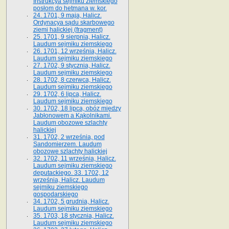
Instrukcya sejmiku ziemskiego
posłom do hetmana w. kor.
24. 1701, 9 maja, Halicz.
Ordynacya sądu skarbowego
ziemi halickiej (fragment)
25. 1701, 9 sierpnia, Halicz.
Laudum sejmiku ziemskiego
26. 1701, 12 września, Halicz.
Laudum sejmiku ziemskiego
27. 1702, 9 stycznia, Halicz.
Laudum sejmiku ziemskiego
28. 1702, 8 czerwca, Halicz.
Laudum sejmiku ziemskiego
29. 1702, 6 lipca, Halicz.
Laudum sejmiku ziemskiego
30. 1702, 18 lipca, obóz między
Jabłonowem a Kąkolnikami.
Laudum obozowe szlachty
halickiej
31. 1702, 2 września, pod
Sandomierzem. Laudum
obozowe szlachty halickiej
32. 1702, 11 września, Halicz.
Laudum sejmiku ziemskiego
deputackiego. 33. 1702, 12
września, Halicz. Laudum
sejmiku ziemskiego
gospodarskiego
34. 1702, 5 grudnia, Halicz.
Laudum sejmiku ziemskiego
35. 1703, 18 stycznia, Halicz.
Laudum sejmiku ziemskiego