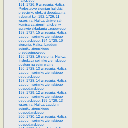
halickiego
191. 1726, 9 września, Halicz.
Protestacye ziemian halickich
przeciwko elekcyi deputata na
trybunał kor. 192. 1726, 11
września, Halicz. Uniwersał
komisarza ziemi halickiej w
sprawie składania czopowego
193. 1727, 15 września, Halicz.
Laudum sejmiku ziemskiego
deputackiego. 194. 1728, 16
sierpnia, Halicz. Laudum
sejmiku ziemskiego
przedsejmowego
195. 1728, 16 sierpnia, Halicz.
Instrukcya sejmiku ziemskiego
posłom na sejm walny
196. 1728, 13 września, Halicz.
Laudum sejmiku ziemskiego
deputackiego
197. 1728, 14 września, Halicz.
Laudum sejmiku ziemskiego
gospodarskiego
198. 1729, 12 września, Halicz.
Laudum sejmiku ziemskiego
deputackiego. 199. 1729, 13
września, Halicz. Laudum
sejmiku ziemskiego
gospodarskiego
200. 1730, 12 września, Halicz.
Laudum sejmiku ziemskiego
gospodarskiego