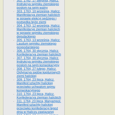
302. 1762, 17 sierpnia, Halicz.
Instrukcya sejmiku ziemskiego
posłom na sejm walny
303. 1763, 10 września, Halicz.
Manifestacya ziemian halickich
w sprawie elekcyi sędziego i
podsędka tejże ziemi
304. 1763, 12 września, Halicz.
Manifestacye ziemian halickich
w sprawie sejmiku ziemskiego
deputackiego
305. 1763, 13 września, Halicz.
Laudum sejmiku ziemskiego
gospodarskiego
306. 1764, 30 stycznia, Halicz.
Konfederacya ziemian halickich
307. 1764, 30 stycznia, Halicz.
Instrukcya sejmiku ziemskiego
posłom na sejm konwokacyjny
308. 1764, 27 lutego, Halicz.
Ordynacya sądów kapturowych
ziemi halickiej
309. 1764, 23 lipca, Halicz.
Manifest szlachty halickiej
przeciwko uchwałom sejmu
konwokacyjnego
310. 1764, 23 lipca, Halicz.
Konfederacya ziemian halickich
311. 1764, 23 lipca, Maryampol.
Manifest szlachty halickiej
przeciwko konfederacyi tegoż
dnia w Haliczu zawiązanej