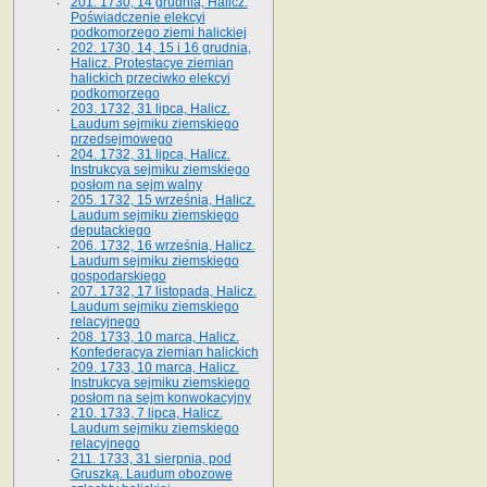
201. 1730, 14 grudnia, Halicz.
Poświadczenie elekcyi
podkomorzego ziemi halickiej
202. 1730, 14, 15 i 16 grudnia,
Halicz. Protestacye ziemian
halickich przeciwko elekcyi
podkomorzego
203. 1732, 31 lipca, Halicz.
Laudum sejmiku ziemskiego
przedsejmowego
204. 1732, 31 lipca, Halicz.
Instrukcya sejmiku ziemskiego
posłom na sejm walny
205. 1732, 15 września, Halicz.
Laudum sejmiku ziemskiego
deputackiego
206. 1732, 16 września, Halicz.
Laudum sejmiku ziemskiego
gospodarskiego
207. 1732, 17 listopada, Halicz.
Laudum sejmiku ziemskiego
relacyjnego
208. 1733, 10 marca, Halicz.
Konfederacya ziemian halickich­
209. 1733, 10 marca, Halicz.
Instrukcya sejmiku ziemskiego
posłom na sejm konwokacyjny
210. 1733, 7 lipca, Halicz.
Laudum sejmiku ziemskiego
relacyjnego
211. 1733, 31 sierpnia, pod
Gruszką. Laudum obozowe