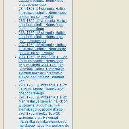
Laudum sejmiku ziemskiego
przedsejmowego
284. 1758, 14 sierpnia, Halicz.
Instrukcya sejmiku ziemskiego
posłom na sejm walny
285. 1759, 11 września, Halicz.
Laudum sejmiku ziemskiego
gospodarskiego
286. 1760, 18 sierpnia, Halicz.
Laudum sejmiku ziemskiego
przedsejmowego
287. 1760, 18 sierpnia, Halicz.
Instrukcya sejmiku ziemskiego
posłom na sejm walny
288. 1760, 15 września, Halicz.
Laudum sejmiku ziemskiego
deputackiego. 289. 1760, 16
września, Halicz. Protestacye
ziemian halickich przeciwko
elekcyi deputata na Trybunał
kor.
290. 1760, 16 września, Halicz.
Laudum sejmiku ziemskiego
gospodarskiego
291. 1760, 16 września, Halicz.
Manifestacye ziemian halickich
w sprawie laudum sejmiku
ziemskiego gospodarskiego
292. 1760, między 16 a 26
września, b. m. Rewersał
marszałka sejmiku ziemskiego
halickiego na punkta podane do