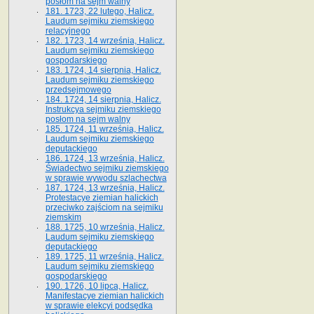
posłom na sejm walny
181. 1723, 22 lutego, Halicz.
Laudum sejmiku ziemskiego
relacyjnego
182. 1723, 14 września, Halicz.
Laudum sejmiku ziemskiego
gospodarskiego
183. 1724, 14 sierpnia, Halicz.
Laudum sejmiku ziemskiego
przedsejmowego
184. 1724, 14 sierpnia, Halicz.
Instrukcya sejmiku ziemskiego
posłom na sejm walny
185. 1724, 11 września, Halicz.
Laudum sejmiku ziemskiego
deputackiego
186. 1724, 13 września, Halicz.
Świadectwo sejmiku ziemskiego
w sprawie wywodu szlachectwa
187. 1724, 13 września, Halicz.
Protestacye ziemian halickich
przeciwko zajściom na sejmiku
ziemskim
188. 1725, 10 września, Halicz.
Laudum sejmiku ziemskiego
deputackiego
189. 1725, 11 września, Halicz.
Laudum sejmiku ziemskiego
gospodarskiego
190. 1726, 10 lipca, Halicz.
Manifestacye ziemian halickich
w sprawie elekcyi podsędka