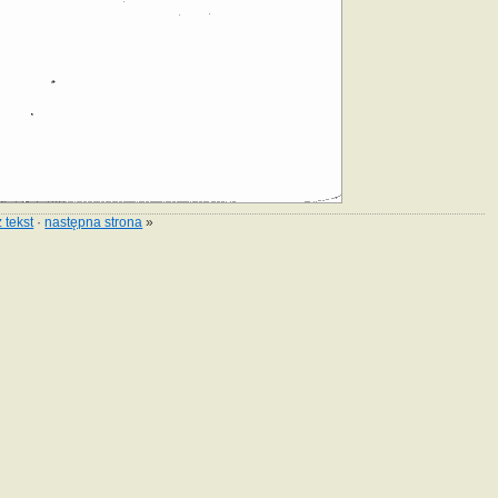
 tekst
·
następna strona
»