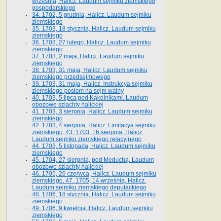
września, Halicz. Laudum sejmiku ziemskiego
gospodarskiego
34. 1702, 5 grudnia, Halicz. Laudum sejmiku
ziemskiego
35. 1703, 18 stycznia, Halicz. Laudum sejmiku
ziemskiego
36. 1703, 27 lutego, Halicz. Laudum sejmiku
ziemskiego
37. 1703, 2 maja, Halicz. Laudum sejmiku
ziemskiego
38. 1703, 31 maja, Halicz. Laudum sejmiku
ziemskiego przedsejmowego
39. 1703, 31 maja, Halicz. Instrukcya sejmiku
ziemskiego posłom na sejm walny
40. 1703, 5 lipca pod Kąkolnikami. Laudum
obozowe szlachty halickiej
41­. 1703, 3 sierpnia, Halicz. Laudum sejmiku
ziemskiego
42. 1703, 4 sierpnia, Halicz. Limitacya sejmiku
ziemskiego. 43. 1703, 16 sierpnia, Halicz.
Laudum sejmiku ziemskiego relacyjnego
44. 1703, 5 listopada, Halicz. Laudum sejmiku
ziemskiego
45. 1704, 27 sierpnia, pod Meduchą. Laudum
obozowe szlachty halickiej
46. 1705, 26 czerwca, Halicz. Laudum sejmiku
ziemskiego. 47. 1705, 14 września, Halicz.
Laudum sejmiku ziemskiego deputackiego
48. 1706, 18 stycznia, Halicz. Laudum sejmiku
ziemskiego
49. 1706, 9 kwietnia, Halicz. Laudum sejmiku
ziemskiego