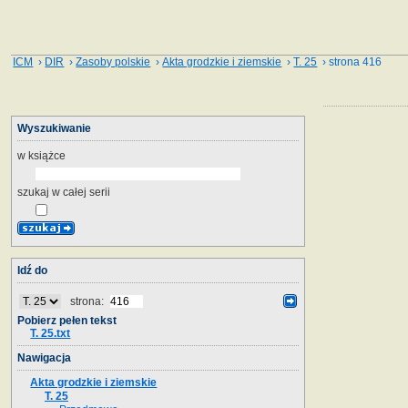
ICM
›
DIR
›
Zasoby polskie
›
Akta grodzkie i ziemskie
›
T. 25
› strona 416
Wyszukiwanie
w książce
szukaj w całej serii
Idź do
strona:
Pobierz pełen tekst
T. 25.txt
Nawigacja
Akta grodzkie i ziemskie
T. 25