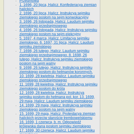
Przedmowa
1. 1696, 20 lipca, Halicz. Konfederacya ziemian
halickich
2. 1696, 20 lipca, Halicz. Instrukcya sejmiku
ziemskiego posłom na sejm konwokacyjny
3. 1696, 26 listopada, Halicz. Laudum sejmiku
ziemskiego przedsejmowego
4. 1696, 26 listopada, Halicz. Instrukcya sejmiku
ziemskiego posłom na sejm elekcyjny
5. 1697, 4 marca, Halicz. Limitacya sejmiku
ziemskiego. 6. 1697, 31 lipca, Halicz. Laudum
sejmiku ziemskiego
7. 1698, 26 lutego, Halicz. Laudum sejmiku
ziemskiego przedsejmowego. 8. 1698, 26
lutego, Halicz. Instrukcya sejmiku ziemskiego
posłom na sejm walny
9. 1698, 26 lutego, Halicz. Instrukcya sejmiku
ziemskiego posłom do hetmanów koronnych.
10. 1699, 28 kwietnia, Halicz. Laudum sejmiku
ziemskiego przedsejmowego
11. 1699, 28 kwietnia, Halicz. Instrukcya sejmiku
ziemskiego posłom do króla
12. 1699, 28 kwietnia, Halicz. Instrukcya
sejmiku posłom do hetmana pol. kor. 13. 1699,
29 maja, Halicz. Laudum sejmiku ziemskiego
14. 1699, 29 maja, Halicz. Instrukcya sejmiku
ziemskiego posłom na sejm walny
15. 1699, 29 maja, Halicz. Protestacya ziemian
halickich przeciw staroście trembowelskiemu
16. 1699, 1 czerwca, b. m. Odpowiedź
królewska dana posłom sejmiku ziemskiego
17. 1699, 30 czerwca, Halicz. Laudum sejmiku