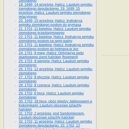
ziemskiego
18. 1699, 14 września, Halicz. Laudum sejmiku
ziemskiego deputackiego. 19. 1699, 15
września, Halicz. Laudum sejmiku ziemskiego
relacyjnego
20. 1699, 15 września, Halicz. Instrukcya
sejmiku ziemskiego posłom do prymasa
21. 1701, 11 kwietnia, Halicz. Laudum sejmiku
ziemskiego przedsejmowego
22. 1701, 11 kwietnia, Halicz. Instrukcya sejmiku
ziemskiego posłom na sejm walny
23. 1701, 11 kwietnia, Halicz. Instrukcya sejmiku
ziemskiego posłom do hetmana w. kor.
24. 1701, 9 maja, Halicz. Ordynacya sądu
skarbowego ziemi halickiej (fragment)
25. 1701, 9 sierpnia, Halicz. Laudum sejmiku
ziemskiego
26. 1701, 12 września, Halicz. Laudum sejmiku
ziemskiego
27. 1702, 9 stycznia, Halicz. Laudum sejmiku
ziemskiego
28. 1702, 8 czerwca, Halicz. Laudum sejmiku
ziemskiego
29. 1702, 6 lipca, Halicz. Laudum sejmiku
ziemskiego
30. 1702, 18 lipca, obóz między Jabłonowem a
Kąkolnikami. Laudum obozowe szlachty
halickiej
31. 1702, 2 września, pod Sandomierzem.
Laudum obozowe szlachty halickiej
32. 1702, 11 września, Halicz. Laudum sejmiku
ziemskiego deputackiego. 33. 1702, 12