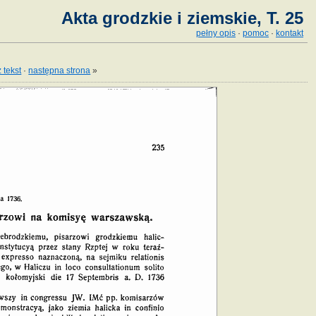
Akta grodzkie i ziemskie, T. 25
pełny opis
·
pomoc
·
kontakt
 tekst
·
następna strona
»