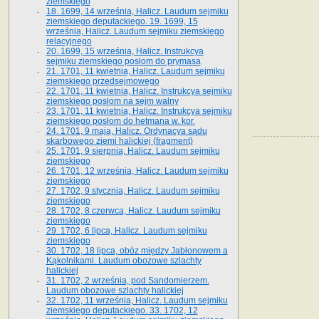
ziemskiego
18. 1699, 14 września, Halicz. Laudum sejmiku
ziemskiego deputackiego. 19. 1699, 15
września, Halicz. Laudum sejmiku ziemskiego
relacyjnego
20. 1699, 15 września, Halicz. Instrukcya
sejmiku ziemskiego posłom do prymasa
21. 1701, 11 kwietnia, Halicz. Laudum sejmiku
ziemskiego przedsejmowego
22. 1701, 11 kwietnia, Halicz. Instrukcya sejmiku
ziemskiego posłom na sejm walny
23. 1701, 11 kwietnia, Halicz. Instrukcya sejmiku
ziemskiego posłom do hetmana w. kor.
24. 1701, 9 maja, Halicz. Ordynacya sądu
skarbowego ziemi halickiej (fragment)
25. 1701, 9 sierpnia, Halicz. Laudum sejmiku
ziemskiego
26. 1701, 12 września, Halicz. Laudum sejmiku
ziemskiego
27. 1702, 9 stycznia, Halicz. Laudum sejmiku
ziemskiego
28. 1702, 8 czerwca, Halicz. Laudum sejmiku
ziemskiego
29. 1702, 6 lipca, Halicz. Laudum sejmiku
ziemskiego
30. 1702, 18 lipca, obóz między Jabłonowem a
Kąkolnikami. Laudum obozowe szlachty
halickiej
31. 1702, 2 września, pod Sandomierzem.
Laudum obozowe szlachty halickiej
32. 1702, 11 września, Halicz. Laudum sejmiku
ziemskiego deputackiego. 33. 1702, 12