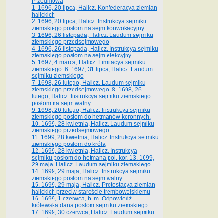
Przedmowa
1. 1696, 20 lipca, Halicz. Konfederacya ziemian
halickich
2. 1696, 20 lipca, Halicz. Instrukcya sejmiku
ziemskiego posłom na sejm konwokacyjny
3. 1696, 26 listopada, Halicz. Laudum sejmiku
ziemskiego przedsejmowego
4. 1696, 26 listopada, Halicz. Instrukcya sejmiku
ziemskiego posłom na sejm elekcyjny
5. 1697, 4 marca, Halicz. Limitacya sejmiku
ziemskiego. 6. 1697, 31 lipca, Halicz. Laudum
sejmiku ziemskiego
7. 1698, 26 lutego, Halicz. Laudum sejmiku
ziemskiego przedsejmowego. 8. 1698, 26
lutego, Halicz. Instrukcya sejmiku ziemskiego
posłom na sejm walny
9. 1698, 26 lutego, Halicz. Instrukcya sejmiku
ziemskiego posłom do hetmanów koronnych.
10. 1699, 28 kwietnia, Halicz. Laudum sejmiku
ziemskiego przedsejmowego
11. 1699, 28 kwietnia, Halicz. Instrukcya sejmiku
ziemskiego posłom do króla
12. 1699, 28 kwietnia, Halicz. Instrukcya
sejmiku posłom do hetmana pol. kor. 13. 1699,
29 maja, Halicz. Laudum sejmiku ziemskiego
14. 1699, 29 maja, Halicz. Instrukcya sejmiku
ziemskiego posłom na sejm walny
15. 1699, 29 maja, Halicz. Protestacya ziemian
halickich przeciw staroście trembowelskiemu
16. 1699, 1 czerwca, b. m. Odpowiedź
królewska dana posłom sejmiku ziemskiego
17. 1699, 30 czerwca, Halicz. Laudum sejmiku