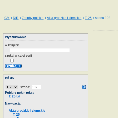
ICM
›
DIR
›
Zasoby polskie
›
Akta grodzkie i ziemskie
›
T. 25
› strona 102
Wyszukiwanie
w książce
szukaj w całej serii
Idź do
strona:
Pobierz pełen tekst
T. 25.txt
Nawigacja
Akta grodzkie i ziemskie
T. 25