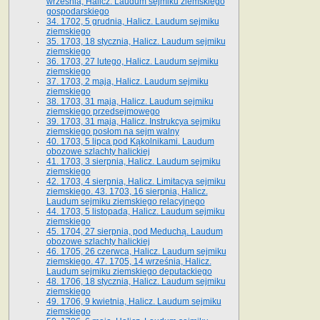
września, Halicz. Laudum sejmiku ziemskiego
gospodarskiego
34. 1702, 5 grudnia, Halicz. Laudum sejmiku
ziemskiego
35. 1703, 18 stycznia, Halicz. Laudum sejmiku
ziemskiego
36. 1703, 27 lutego, Halicz. Laudum sejmiku
ziemskiego
37. 1703, 2 maja, Halicz. Laudum sejmiku
ziemskiego
38. 1703, 31 maja, Halicz. Laudum sejmiku
ziemskiego przedsejmowego
39. 1703, 31 maja, Halicz. Instrukcya sejmiku
ziemskiego posłom na sejm walny
40. 1703, 5 lipca pod Kąkolnikami. Laudum
obozowe szlachty halickiej
41­. 1703, 3 sierpnia, Halicz. Laudum sejmiku
ziemskiego
42. 1703, 4 sierpnia, Halicz. Limitacya sejmiku
ziemskiego. 43. 1703, 16 sierpnia, Halicz.
Laudum sejmiku ziemskiego relacyjnego
44. 1703, 5 listopada, Halicz. Laudum sejmiku
ziemskiego
45. 1704, 27 sierpnia, pod Meduchą. Laudum
obozowe szlachty halickiej
46. 1705, 26 czerwca, Halicz. Laudum sejmiku
ziemskiego. 47. 1705, 14 września, Halicz.
Laudum sejmiku ziemskiego deputackiego
48. 1706, 18 stycznia, Halicz. Laudum sejmiku
ziemskiego
49. 1706, 9 kwietnia, Halicz. Laudum sejmiku
ziemskiego