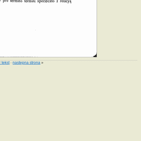
 tekst
·
następna strona
»