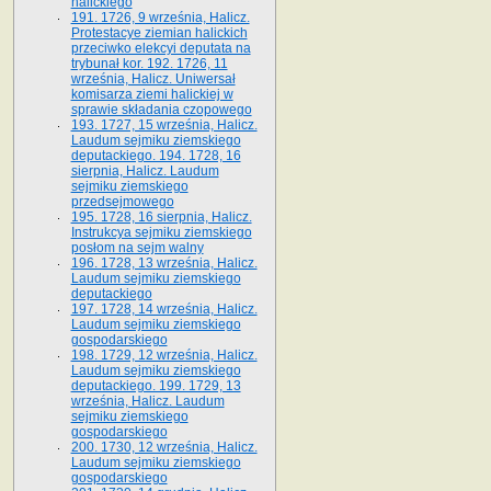
halickiego
191. 1726, 9 września, Halicz.
Protestacye ziemian halickich
przeciwko elekcyi deputata na
trybunał kor. 192. 1726, 11
września, Halicz. Uniwersał
komisarza ziemi halickiej w
sprawie składania czopowego
193. 1727, 15 września, Halicz.
Laudum sejmiku ziemskiego
deputackiego. 194. 1728, 16
sierpnia, Halicz. Laudum
sejmiku ziemskiego
przedsejmowego
195. 1728, 16 sierpnia, Halicz.
Instrukcya sejmiku ziemskiego
posłom na sejm walny
196. 1728, 13 września, Halicz.
Laudum sejmiku ziemskiego
deputackiego
197. 1728, 14 września, Halicz.
Laudum sejmiku ziemskiego
gospodarskiego
198. 1729, 12 września, Halicz.
Laudum sejmiku ziemskiego
deputackiego. 199. 1729, 13
września, Halicz. Laudum
sejmiku ziemskiego
gospodarskiego
200. 1730, 12 września, Halicz.
Laudum sejmiku ziemskiego
gospodarskiego