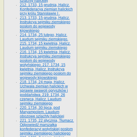
szlachty halickiej
212. 1733, 15 grudnia, Halicz.
Konfederacya ziemian halickich
przy królu Stanisławie I .
213. 1733, 15 grudnia, Halicz.
Instrukcya sejmiku ziemskiego
posłom do wojewody
kijowskiego
214. 1734, 25 lutego, Halicz.
Laudum sejmiku ziemskiego.
215. 1734, 15 kwietnia, Halicz.
Laudum sejmiku ziemskiego
216. 1734, 15 kwietnia, Halicz.
Instrukcya sejmiku ziemskiego
posłom do wojewody
wołyńskiego. 217. 1734, 15
kwietnia, Halicz. Instrukcya
sejmiku ziemskiego posłom do
wojewody kijowskiego
218. 1734, 24 maja, Halicz.
Uchwała ziemian halickich w
sprawie swawoli opryszków i
poddaństwa. 219. 1734, 26
czerwca, Halicz. Laudum
sejmiku ziemskiego
220. 1734, 30 lipca, pod
Maryampolem. Laudum
obozowe szlachty halickiej
221. 1735, 22 stycznia, Tłumacz.
Odpowiedź marszałka
konfederacyi wołyńskiej posłom
sejmiku ziemskiego halickiego