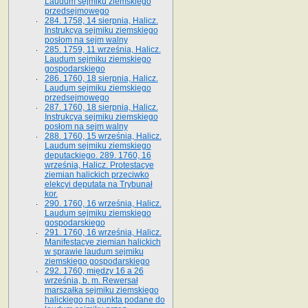
Laudum sejmiku ziemskiego
przedsejmowego
284. 1758, 14 sierpnia, Halicz.
Instrukcya sejmiku ziemskiego
posłom na sejm walny
285. 1759, 11 września, Halicz.
Laudum sejmiku ziemskiego
gospodarskiego
286. 1760, 18 sierpnia, Halicz.
Laudum sejmiku ziemskiego
przedsejmowego
287. 1760, 18 sierpnia, Halicz.
Instrukcya sejmiku ziemskiego
posłom na sejm walny
288. 1760, 15 września, Halicz.
Laudum sejmiku ziemskiego
deputackiego. 289. 1760, 16
września, Halicz. Protestacye
ziemian halickich przeciwko
elekcyi deputata na Trybunał
kor.
290. 1760, 16 września, Halicz.
Laudum sejmiku ziemskiego
gospodarskiego
291. 1760, 16 września, Halicz.
Manifestacye ziemian halickich
w sprawie laudum sejmiku
ziemskiego gospodarskiego
292. 1760, między 16 a 26
września, b. m. Rewersał
marszałka sejmiku ziemskiego
halickiego na punkta podane do