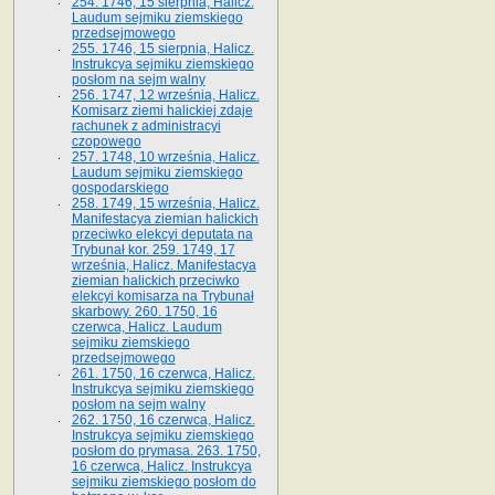
254. 1746, 15 sierpnia, Halicz.
Laudum sejmiku ziemskiego
przedsejmowego
255. 1746, 15 sierpnia, Halicz.
Instrukcya sejmiku ziemskiego
posłom na sejm walny
256. 1747, 12 września, Halicz.
Komisarz ziemi halickiej zdaje
rachunek z administracyi
czopowego
257. 1748, 10 września, Halicz.
Laudum sejmiku ziemskiego
gospodarskiego
258. 1749, 15 września, Halicz.
Manifestacya ziemian halickich
przeciwko elekcyi deputata na
Trybunał kor. 259. 1749, 17
września, Halicz. Manifestacya
ziemian halickich przeciwko
elekcyi komisarza na Trybunał
skarbowy. 260. 1750, 16
czerwca, Halicz. Laudum
sejmiku ziemskiego
przedsejmowego
261. 1750, 16 czerwca, Halicz.
Instrukcya sejmiku ziemskiego
posłom na sejm walny
262. 1750, 16 czerwca, Halicz.
Instrukcya sejmiku ziemskiego
posłom do prymasa. 263. 1750,
16 czerwca, Halicz. Instrukcya
sejmiku ziemskiego posłom do