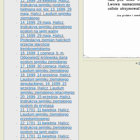
12. 1699, 28 kwietnia, Halicz.
Instrukcya sejmiku posłom do
hetmana pol. kor. 13. 1699, 29
maja, Halicz. Laudum sejmiku
ziemskiego
14. 1699, 29 maja, Halicz.
Instrukcya sejmiku ziemskiego
posłom na sejm walny
15. 1699, 29 maja, Halicz.
Protestacya ziemian halickich
przeciw staroście
trembowelskiemu
16. 1699, 1 czerwca, b. m.
Odpowiedź królewska dana
posłom sejmiku ziemskiego
«
17. 1699, 30 czerwca, Halicz.
Laudum sejmiku ziemskiego
18. 1699, 14 września, Halicz.
Laudum sejmiku ziemskiego
deputackiego. 19. 1699, 15
września, Halicz. Laudum
sejmiku ziemskiego relacyjnego
20. 1699, 15 września, Halicz.
Instrukcya sejmiku ziemskiego
posłom do prymasa
21. 1701, 11 kwietnia, Halicz.
Laudum sejmiku ziemskiego
przedsejmowego
22. 1701, 11 kwietnia, Halicz.
Instrukcya sejmiku ziemskiego
posłom na sejm walny
23. 1701, 11 kwietnia, Halicz.