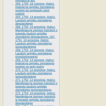
hetmana w. kor.
264. 1750, 16 czerwca, Halicz.
Instrukcya sejmiku ziemskiego
posłom do wojewody ziem
ruskich
265. 1750, 14 września, Halicz.
Laudum sejmiku ziemskiego
deputackiego
266. 1750, 15 września, Halicz.
Manifestacye ziemian halickich z
powodu laudum sejmiku
ziemskiego deputackiego. 267.
1751, 14 września, Halicz.
Laudum sejmiku ziemskiego
gospodarskiego
268. 1752, 14 sierpnia, Halicz.
Laudum sejmiku ziemskiego
przedsejmowego
269. 1752, 14 sierpnia, Halicz.
Instrukcya sejmiku ziemskiego
posłom na sejm walny
270. 1752, 12 września, Halicz.
Laudum sejmiku ziemskiego
gospodarskiego
271. 1752, 12 września, Halicz.
Manifestacya ziemian halickich z
powodu laudum sejmiku
ziemskiego gospodarskiego
272. 1753, 10 września, Halicz.
Manifestacye ziemian halickich
w sprawie sejmiku ziemskiego
deputackiego