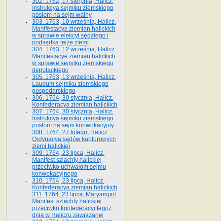
302. 1762, 17 sierpnia, Halicz.
Instrukcya sejmiku ziemskiego
posłom na sejm walny
303. 1763, 10 września, Halicz.
Manifestacya ziemian halickich
w sprawie elekcyi sędziego i
podsędka tejże ziemi
304. 1763, 12 września, Halicz.
Manifestacye ziemian halickich
w sprawie sejmiku ziemskiego
deputackiego
305. 1763, 13 września, Halicz.
Laudum sejmiku ziemskiego
gospodarskiego
306. 1764, 30 stycznia, Halicz.
Konfederacya ziemian halickich
307. 1764, 30 stycznia, Halicz.
Instrukcya sejmiku ziemskiego
posłom na sejm konwokacyjny
308. 1764, 27 lutego, Halicz.
Ordynacya sądów kapturowych
ziemi halickiej
309. 1764, 23 lipca, Halicz.
Manifest szlachty halickiej
przeciwko uchwałom sejmu
konwokacyjnego
310. 1764, 23 lipca, Halicz.
Konfederacya ziemian halickich
311. 1764, 23 lipca, Maryampol.
Manifest szlachty halickiej
przeciwko konfederacyi tegoż
dnia w Haliczu zawiązanej