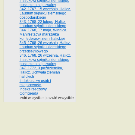
Instrukcya sejmiku ziemskiego
posłom na sejm walny
342. 1767, 15 września, Halicz.
Laudum sejmiku ziemskiego
gospodarskiego
343. 1768, 22 lutego, Halicz.
Laudum sejmiku ziemskiego
344. 1768, 17 maja, Winnica.
Manifestacya marszałka
konfederacyi ziemi halickiej
345. 1768, 26 września, Halicz.
Laudum sejmiku ziemskiego
przedsejmowego
346. 1768, 26 września, Halicz.
Instrukcya sejmiku ziemskiego
posłom na sejm walny
347. 1772, 3 października,
Halicz. Uchwała ziemian
halickich
Indeks nazw osób i
miejscowości
Indeks rzeczowy
Corrigenda
zwiń wszystkie
|
rozwiń wszystkie