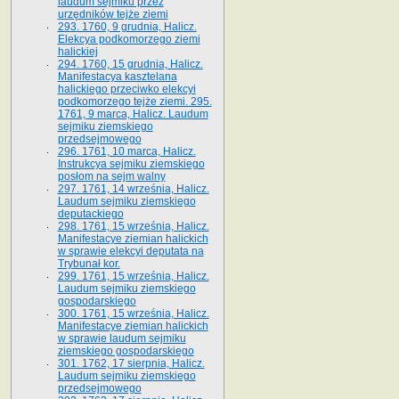
laudum sejmiku przez
urzędników tejże ziemi
293. 1760, 9 grudnia, Halicz.
Elekcya podkomorzego ziemi
halickiej
294. 1760, 15 grudnia, Halicz.
Manifestacya kasztelana
halickiego przeciwko elekcyi
podkomorzego tejże ziemi. 295.
1761, 9 marca, Halicz. Laudum
sejmiku ziemskiego
przedsejmowego
296. 1761, 10 marca, Halicz.
Instrukcya sejmiku ziemskiego
posłom na sejm walny
297. 1761, 14 września, Halicz.
Laudum sejmiku ziemskiego
deputackiego
298. 1761, 15 września, Halicz.
Manifestacye ziemian halickich
w sprawie elekcyi deputata na
Trybunał kor.
299. 1761, 15 września, Halicz.
Laudum sejmiku ziemskiego
gospodarskiego
300. 1761, 15 września, Halicz.
Manifestacye ziemian halickich
w sprawie laudum sejmiku
ziemskiego gospodarskiego
301. 1762, 17 sierpnia, Halicz.
Laudum sejmiku ziemskiego
przedsejmowego