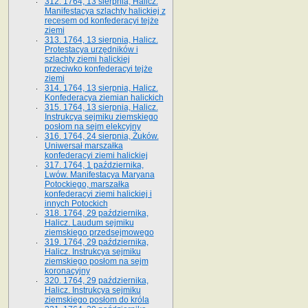
312. 1764, 13 sierpnia, Halicz.
Manifestacya szlachty halickiej z
recesem od konfederacyi tejże
ziemi
313. 1764, 13 sierpnia, Halicz.
Protestacya urzędników i
szlachty ziemi halickiej
przeciwko konfederacyi tejże
ziemi
314. 1764, 13 sierpnia, Halicz.
Konfederacya ziemian halickich
315. 1764, 13 sierpnia, Halicz.
Instrukcya sejmiku ziemskiego
posłom na sejm elekcyjny
316. 1764, 24 sierpnia, Żuków.
Uniwersał marszałka
konfederacyi ziemi halickiej
317. 1764, 1 października,
Lwów. Manifestacya Maryana
Potockiego, marszałka
konfederacyi ziemi halickiej i
innych Potockich
318. 1764, 29 października,
Halicz. Laudum sejmiku
ziemskiego przedsejmowego
319. 1764, 29 października,
Halicz. Instrukcya sejmiku
ziemskiego posłom na sejm
koronacyjny
320. 1764, 29 października,
Halicz. Instrukcya sejmiku
ziemskiego posłom do króla