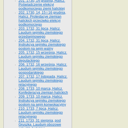
201. 1730, 14 grudnia, Halicz.
Poświadczenie elekcyi
podkomorzego ziemi halickiej
202. 1730, 14, 15 i 16 grudnia,
Halicz. Protestacye ziemian
halickich przeciwko elekcyi
podkomorzego
203. 1732, 31 lipca, Halicz.
Laudum sejmiku ziemskiego
przedsejmowego
204. 1732, 31 lipca, Halicz.
Instrukcya sejmiku ziemskiego
posłom na sejm walny
205. 1732, 15 września, Halicz.
Laudum sejmiku ziemskiego
deputackiego
206. 1732, 16 września, Halicz.
Laudum sejmiku ziemskiego
gospodarskiego
207. 1732, 17 listopada, Halicz.
Laudum sejmiku ziemskiego
relacyjnego
208. 1733, 10 marca, Halicz.
Konfederacya ziemian halickich­
209. 1733, 10 marca, Halicz.
Instrukcya sejmiku ziemskiego
posłom na sejm konwokacyjny
210. 1733, 7 lipca, Halicz.
Laudum sejmiku ziemskiego
relacyjnego
211. 1733, 31 sierpnia, pod
Gruszką. Laudum obozowe