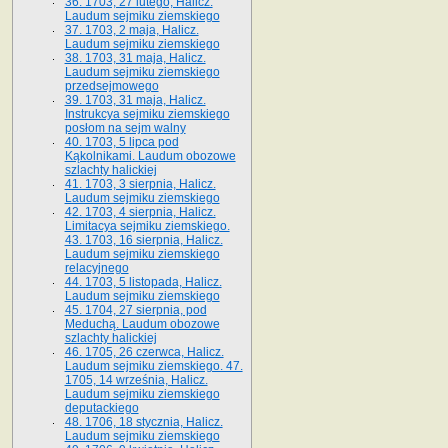
36. 1703, 27 lutego, Halicz.
Laudum sejmiku ziemskiego
37. 1703, 2 maja, Halicz.
Laudum sejmiku ziemskiego
38. 1703, 31 maja, Halicz.
Laudum sejmiku ziemskiego
przedsejmowego
39. 1703, 31 maja, Halicz.
Instrukcya sejmiku ziemskiego
posłom na sejm walny
40. 1703, 5 lipca pod
Kąkolnikami. Laudum obozowe
szlachty halickiej
41­. 1703, 3 sierpnia, Halicz.
Laudum sejmiku ziemskiego
42. 1703, 4 sierpnia, Halicz.
Limitacya sejmiku ziemskiego.
43. 1703, 16 sierpnia, Halicz.
Laudum sejmiku ziemskiego
relacyjnego
44. 1703, 5 listopada, Halicz.
Laudum sejmiku ziemskiego
45. 1704, 27 sierpnia, pod
Meduchą. Laudum obozowe
szlachty halickiej
46. 1705, 26 czerwca, Halicz.
Laudum sejmiku ziemskiego. 47.
1705, 14 września, Halicz.
Laudum sejmiku ziemskiego
deputackiego
48. 1706, 18 stycznia, Halicz.
Laudum sejmiku ziemskiego