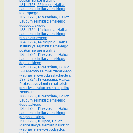
posłom na sejm walny
181. 1723, 22 lutego, Halicz.
Laudum sejmiku ziemskiego
relacyjnego
182. 1723, 14 września, Halicz.
Laudum sejmiku ziemskiego
gospodarskiego
183. 1724, 14 sierpnia, Halicz.
Laudum sejmiku ziemskiego
przedsejmowego
184. 1724, 14 sierpnia, Halicz.
Instrukcya sejmiku ziemskiego
posłom na sejm walny
185. 1724, 11 września, Halicz.
Laudum sejmiku ziemskiego
deputackiego
186. 1724, 13 września, Halicz.
Świadectwo sejmiku ziemskiego
w sprawie wywodu szlachectwa
187. 1724, 13 września, Halicz.
Protestacye ziemian halickich
przeciwko zajściom na sejmiku
ziemskim
188. 1725, 10 września, Halicz.
Laudum sejmiku ziemskiego
deputackiego
189. 1725, 11 września, Halicz.
Laudum sejmiku ziemskiego
gospodarskiego
190. 1726, 10 lipca, Halicz.
Manifestacye ziemian halickich
w sprawie elekcyi podsędka