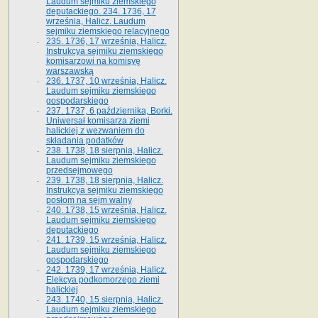
Laudum sejmiku ziemskiego
deputackiego. 234. 1736, 17
września, Halicz. Laudum
sejmiku ziemskiego relacyjnego
235. 1736, 17 września, Halicz.
Instrukcya sejmiku ziemskiego
komisarzowi na komisyę
warszawską
236. 1737, 10 września, Halicz.
Laudum sejmiku ziemskiego
gospodarskiego
237. 1737, 6 października, Borki.
Uniwersał komisarza ziemi
halickiej z wezwaniem do
składania podatków
238. 1738, 18 sierpnia, Halicz.
Laudum sejmiku ziemskiego
przedsejmowego
239. 1738, 18 sierpnia, Halicz.
Instrukcya sejmiku ziemskiego
posłom na sejm walny
240. 1738, 15 września, Halicz.
Laudum sejmiku ziemskiego
deputackiego
241. 1739, 15 września, Halicz.
Laudum sejmiku ziemskiego
gospodarskiego
242. 1739, 17 września, Halicz.
Elekcya podkomorzego ziemi
halickiej
243. 1740, 15 sierpnia, Halicz.
Laudum sejmiku ziemskiego