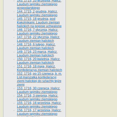
143. 1715, 10 września, Halicz.
Laudum sejmiku ziemskiego
gospodarskiego
144. 1715, 2 grudnia, Halicz.
Laudum sejmiku ziemskiego
145. 1715, 18 grudnia, pod
Kąkolnikami. Laudum ziemian
halickich na popisie uchwalone
146. 1716, 7 stycznia, Halicz.
Laudum sejmiku ziemskiego
147. 1716, 22 stycznia, Halicz.
Laudum ziemian halickich
148. 1716, 6 lutego, Halicz.
Laudum ziemian halickich
149. 1716, 23 marca, Halicz.
Laudum ziemian halickich
150. 1716, 20 kwietnia, Halicz.
Laudum ziemian halickich
151. 1716, 18 maja, Halicz.
Konfederacya ziemian halickich
152. 1716, po 15 czerwca, b. m.
List marszałka konfederacyi
ziemi halickiej do szlachty tejże
ziemi
153. 1716, 30 czerwca, Halicz.
Laudum sejmiku ziemskiego
154. 1716, 3 sierpnia, Halicz.
Laudum sejmiku ziemskiego
155. 1716, 16 września, Halicz.
Laudum sejmiku ziemskiego
156. 1716, 17 września, Halicz.
Laudum sejmiku ziemskiego