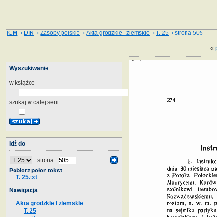
ICM
›
DIR
›
Zasoby polskie
›
Akta grodzkie i ziemskie
›
T. 25
› strona 505
«
Wyszukiwanie
w książce
szukaj w całej serii
Idź do
strona:
Pobierz pełen tekst
T. 25.txt
Nawigacja
Akta grodzkie i ziemskie
T. 25