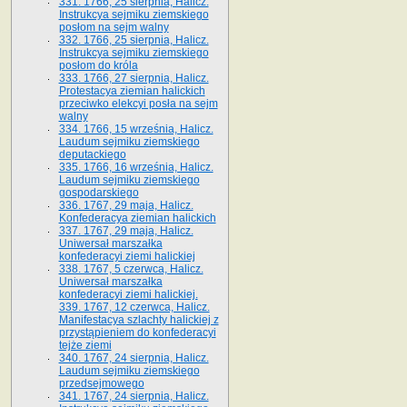
331. 1766, 25 sierpnia, Halicz.
Instrukcya sejmiku ziemskiego
posłom na sejm walny
332. 1766, 25 sierpnia, Halicz.
Instrukcya sejmiku ziemskiego
posłom do króla
333. 1766, 27 sierpnia, Halicz.
Protestacya ziemian halickich
przeciwko elekcyi posła na sejm
walny
334. 1766, 15 września, Halicz.
Laudum sejmiku ziemskiego
deputackiego
335. 1766, 16 września, Halicz.
Laudum sejmiku ziemskiego
gospodarskiego
336. 1767, 29 maja, Halicz.
Konfederacya ziemian halickich
337. 1767, 29 maja, Halicz.
Uniwersał marszałka
konfederacyi ziemi halickiej
338. 1767, 5 czerwca, Halicz.
Uniwersał marszałka
konfederacyi ziemi halickiej.
339. 1767, 12 czerwca, Halicz.
Manifestacya szlachty halickiej z
przystąpieniem do konfederacyi
tejże ziemi
340. 1767, 24 sierpnia, Halicz.
Laudum sejmiku ziemskiego
przedsejmowego
341. 1767, 24 sierpnia, Halicz.