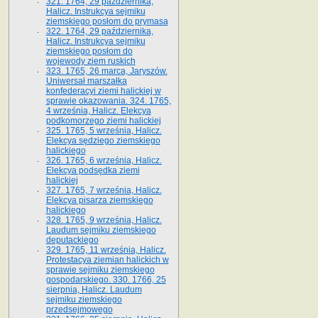
321. 1764, 29 października,
Halicz. Instrukcya sejmiku
ziemskiego posłom do prymasa
322. 1764, 29 października,
Halicz. Instrukcya sejmiku
ziemskiego posłom do
wojewody ziem ruskich
323. 1765, 26 marca, Jaryszów.
Uniwersał marszałka
konfederacyi ziemi halickiej w
sprawie okazowania. 324. 1765,
4 września, Halicz. Elekcya
podkomorzego ziemi halickiej
325. 1765, 5 września, Halicz.
Elekcya sędziego ziemskiego
halickiego
326. 1765, 6 września, Halicz.
Elekcya podsędka ziemi
halickiej
327. 1765, 7 września, Halicz.
Elekcya pisarza ziemskiego
halickiego
328. 1765, 9 września, Halicz.
Laudum sejmiku ziemskiego
deputackiego
329. 1765, 11 września, Halicz.
Protestacya ziemian halickich w
sprawie sejmiku ziemskiego
gospodarskiego. 330. 1766, 25
sierpnia, Halicz. Laudum
sejmiku ziemskiego
przedsejmowego