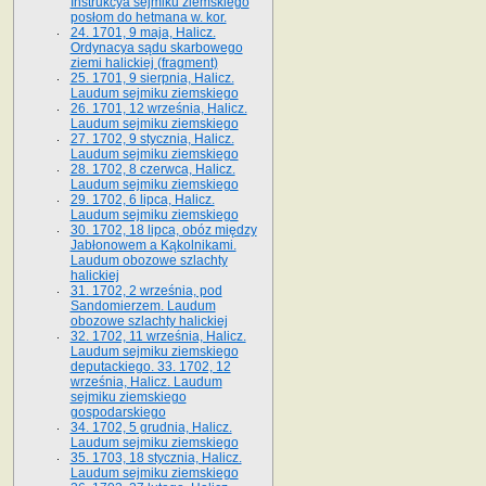
Instrukcya sejmiku ziemskiego
posłom do hetmana w. kor.
24. 1701, 9 maja, Halicz.
Ordynacya sądu skarbowego
ziemi halickiej (fragment)
25. 1701, 9 sierpnia, Halicz.
Laudum sejmiku ziemskiego
26. 1701, 12 września, Halicz.
Laudum sejmiku ziemskiego
27. 1702, 9 stycznia, Halicz.
Laudum sejmiku ziemskiego
28. 1702, 8 czerwca, Halicz.
Laudum sejmiku ziemskiego
29. 1702, 6 lipca, Halicz.
Laudum sejmiku ziemskiego
30. 1702, 18 lipca, obóz między
Jabłonowem a Kąkolnikami.
Laudum obozowe szlachty
halickiej
31. 1702, 2 września, pod
Sandomierzem. Laudum
obozowe szlachty halickiej
32. 1702, 11 września, Halicz.
Laudum sejmiku ziemskiego
deputackiego. 33. 1702, 12
września, Halicz. Laudum
sejmiku ziemskiego
gospodarskiego
34. 1702, 5 grudnia, Halicz.
Laudum sejmiku ziemskiego
35. 1703, 18 stycznia, Halicz.
Laudum sejmiku ziemskiego