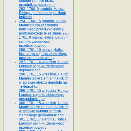
laudum sejmiku przez
urzędników tejże ziemi
293. 1760, 9 grudnia, Halicz.
Elekcya podkomorzego ziemi
halickiej
294. 1760, 15 grudnia, Halicz.
Manifestacya kasztelana
halickiego przeciwko elekcyi
podkomorzego tejże ziemi. 295.
1761, 9 marca, Halicz. Laudum
sejmiku ziemskiego
przedsejmowego
296. 1761, 10 marca, Halicz.
Instrukcya sejmiku ziemskiego
posłom na sejm walny
297. 1761, 14 września, Halicz.
Laudum sejmiku ziemskiego
deputackiego
298. 1761, 15 września, Halicz.
Manifestacye ziemian halickich
w sprawie elekcyi deputata na
Trybunał kor.
299. 1761, 15 września, Halicz.
Laudum sejmiku ziemskiego
gospodarskiego
300. 1761, 15 września, Halicz.
Manifestacye ziemian halickich
w sprawie laudum sejmiku
ziemskiego gospodarskiego
301. 1762, 17 sierpnia, Halicz.
Laudum sejmiku ziemskiego
przedsejmowego