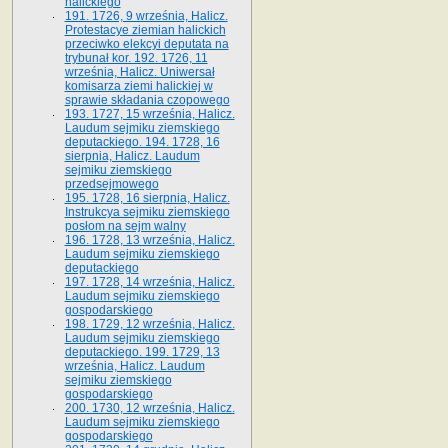
halickiego
191. 1726, 9 września, Halicz.
Protestacye ziemian halickich
przeciwko elekcyi deputata na
trybunał kor. 192. 1726, 11
września, Halicz. Uniwersał
komisarza ziemi halickiej w
sprawie składania czopowego
193. 1727, 15 września, Halicz.
Laudum sejmiku ziemskiego
deputackiego. 194. 1728, 16
sierpnia, Halicz. Laudum
sejmiku ziemskiego
przedsejmowego
195. 1728, 16 sierpnia, Halicz.
Instrukcya sejmiku ziemskiego
posłom na sejm walny
196. 1728, 13 września, Halicz.
Laudum sejmiku ziemskiego
deputackiego
197. 1728, 14 września, Halicz.
Laudum sejmiku ziemskiego
gospodarskiego
198. 1729, 12 września, Halicz.
Laudum sejmiku ziemskiego
deputackiego. 199. 1729, 13
września, Halicz. Laudum
sejmiku ziemskiego
gospodarskiego
200. 1730, 12 września, Halicz.
Laudum sejmiku ziemskiego
gospodarskiego