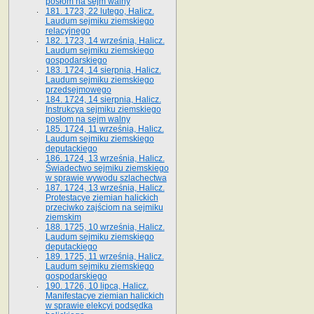
posłom na sejm walny
181. 1723, 22 lutego, Halicz.
Laudum sejmiku ziemskiego
relacyjnego
182. 1723, 14 września, Halicz.
Laudum sejmiku ziemskiego
gospodarskiego
183. 1724, 14 sierpnia, Halicz.
Laudum sejmiku ziemskiego
przedsejmowego
184. 1724, 14 sierpnia, Halicz.
Instrukcya sejmiku ziemskiego
posłom na sejm walny
185. 1724, 11 września, Halicz.
Laudum sejmiku ziemskiego
deputackiego
186. 1724, 13 września, Halicz.
Świadectwo sejmiku ziemskiego
w sprawie wywodu szlachectwa
187. 1724, 13 września, Halicz.
Protestacye ziemian halickich
przeciwko zajściom na sejmiku
ziemskim
188. 1725, 10 września, Halicz.
Laudum sejmiku ziemskiego
deputackiego
189. 1725, 11 września, Halicz.
Laudum sejmiku ziemskiego
gospodarskiego
190. 1726, 10 lipca, Halicz.
Manifestacye ziemian halickich
w sprawie elekcyi podsędka