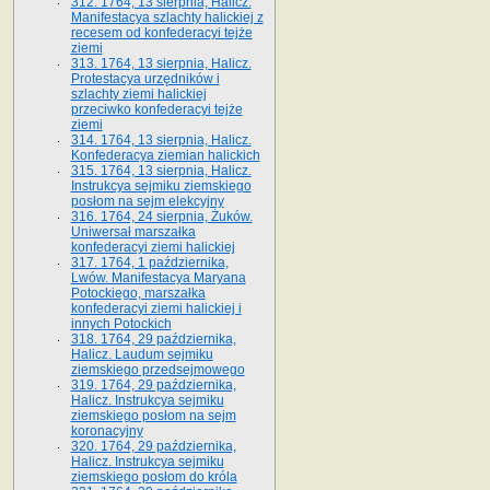
312. 1764, 13 sierpnia, Halicz.
Manifestacya szlachty halickiej z
recesem od konfederacyi tejże
ziemi
313. 1764, 13 sierpnia, Halicz.
Protestacya urzędników i
szlachty ziemi halickiej
przeciwko konfederacyi tejże
ziemi
314. 1764, 13 sierpnia, Halicz.
Konfederacya ziemian halickich
315. 1764, 13 sierpnia, Halicz.
Instrukcya sejmiku ziemskiego
posłom na sejm elekcyjny
316. 1764, 24 sierpnia, Żuków.
Uniwersał marszałka
konfederacyi ziemi halickiej
317. 1764, 1 października,
Lwów. Manifestacya Maryana
Potockiego, marszałka
konfederacyi ziemi halickiej i
innych Potockich
318. 1764, 29 października,
Halicz. Laudum sejmiku
ziemskiego przedsejmowego
319. 1764, 29 października,
Halicz. Instrukcya sejmiku
ziemskiego posłom na sejm
koronacyjny
320. 1764, 29 października,
Halicz. Instrukcya sejmiku
ziemskiego posłom do króla