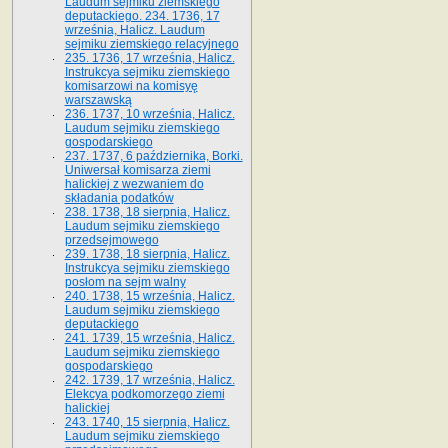
Laudum sejmiku ziemskiego
deputackiego. 234. 1736, 17
września, Halicz. Laudum
sejmiku ziemskiego relacyjnego
235. 1736, 17 września, Halicz.
Instrukcya sejmiku ziemskiego
komisarzowi na komisyę
warszawską
236. 1737, 10 września, Halicz.
Laudum sejmiku ziemskiego
gospodarskiego
237. 1737, 6 października, Borki.
Uniwersał komisarza ziemi
halickiej z wezwaniem do
składania podatków
238. 1738, 18 sierpnia, Halicz.
Laudum sejmiku ziemskiego
przedsejmowego
239. 1738, 18 sierpnia, Halicz.
Instrukcya sejmiku ziemskiego
posłom na sejm walny
240. 1738, 15 września, Halicz.
Laudum sejmiku ziemskiego
deputackiego
241. 1739, 15 września, Halicz.
Laudum sejmiku ziemskiego
gospodarskiego
242. 1739, 17 września, Halicz.
Elekcya podkomorzego ziemi
halickiej
243. 1740, 15 sierpnia, Halicz.
Laudum sejmiku ziemskiego