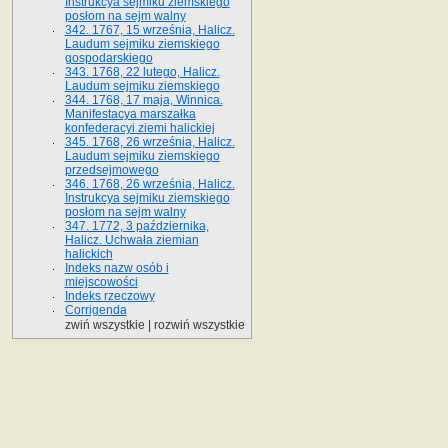
Instrukcya sejmiku ziemskiego
posłom na sejm walny
342. 1767, 15 września, Halicz.
Laudum sejmiku ziemskiego
gospodarskiego
343. 1768, 22 lutego, Halicz.
Laudum sejmiku ziemskiego
344. 1768, 17 maja, Winnica.
Manifestacya marszałka
konfederacyi ziemi halickiej
345. 1768, 26 września, Halicz.
Laudum sejmiku ziemskiego
przedsejmowego
346. 1768, 26 września, Halicz.
Instrukcya sejmiku ziemskiego
posłom na sejm walny
347. 1772, 3 października,
Halicz. Uchwała ziemian
halickich
Indeks nazw osób i
miejscowości
Indeks rzeczowy
Corrigenda
zwiń wszystkie
|
rozwiń wszystkie