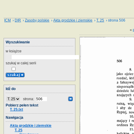
ICM
›
DIR
›
Zasoby polskie
›
Akta grodzkie i ziemskie
›
T. 25
› strona 506
«
Wyszukiwanie
w książce
szukaj w całej serii
Idź do
strona:
Pobierz pełen tekst
T. 25.txt
Nawigacja
Akta grodzkie i ziemskie
T. 25