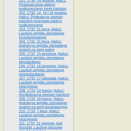
201. 1730, 14 grudnia, Halicz.
Poświadczenie elekcyi
podkomorzego ziemi halickiej
202. 1730, 14, 15 i 16 grudnia,
Halicz. Protestacye ziemian
halickich przeciwko elekcyi
podkomorzego
203. 1732, 31 lipca, Halicz.
Laudum sejmiku ziemskiego
przedsejmowego
204. 1732, 31 lipca, Halicz.
Instrukcya sejmiku ziemskiego
posłom na sejm walny
205. 1732, 15 września, Halicz.
Laudum sejmiku ziemskiego
deputackiego
206. 1732, 16 września, Halicz.
Laudum sejmiku ziemskiego
gospodarskiego
207. 1732, 17 listopada, Halicz.
Laudum sejmiku ziemskiego
relacyjnego
208. 1733, 10 marca, Halicz.
Konfederacya ziemian halickich­
209. 1733, 10 marca, Halicz.
Instrukcya sejmiku ziemskiego
posłom na sejm konwokacyjny
210. 1733, 7 lipca, Halicz.
Laudum sejmiku ziemskiego
relacyjnego
211. 1733, 31 sierpnia, pod
Gruszką. Laudum obozowe