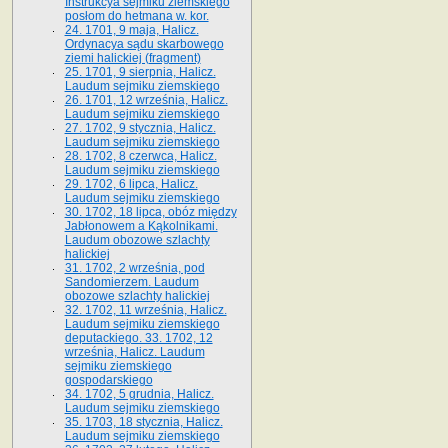
Instrukcya sejmiku ziemskiego
posłom do hetmana w. kor.
24. 1701, 9 maja, Halicz.
Ordynacya sądu skarbowego
ziemi halickiej (fragment)
25. 1701, 9 sierpnia, Halicz.
Laudum sejmiku ziemskiego
26. 1701, 12 września, Halicz.
Laudum sejmiku ziemskiego
27. 1702, 9 stycznia, Halicz.
Laudum sejmiku ziemskiego
28. 1702, 8 czerwca, Halicz.
Laudum sejmiku ziemskiego
29. 1702, 6 lipca, Halicz.
Laudum sejmiku ziemskiego
30. 1702, 18 lipca, obóz między
Jabłonowem a Kąkolnikami.
Laudum obozowe szlachty
halickiej
31. 1702, 2 września, pod
Sandomierzem. Laudum
obozowe szlachty halickiej
32. 1702, 11 września, Halicz.
Laudum sejmiku ziemskiego
deputackiego. 33. 1702, 12
września, Halicz. Laudum
sejmiku ziemskiego
gospodarskiego
34. 1702, 5 grudnia, Halicz.
Laudum sejmiku ziemskiego
35. 1703, 18 stycznia, Halicz.
Laudum sejmiku ziemskiego