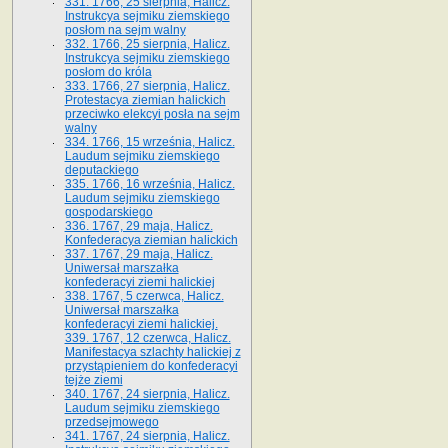
331. 1766, 25 sierpnia, Halicz.
Instrukcya sejmiku ziemskiego
posłom na sejm walny
332. 1766, 25 sierpnia, Halicz.
Instrukcya sejmiku ziemskiego
posłom do króla
333. 1766, 27 sierpnia, Halicz.
Protestacya ziemian halickich
przeciwko elekcyi posła na sejm
walny
334. 1766, 15 września, Halicz.
Laudum sejmiku ziemskiego
deputackiego
335. 1766, 16 września, Halicz.
Laudum sejmiku ziemskiego
gospodarskiego
336. 1767, 29 maja, Halicz.
Konfederacya ziemian halickich
337. 1767, 29 maja, Halicz.
Uniwersał marszałka
konfederacyi ziemi halickiej
338. 1767, 5 czerwca, Halicz.
Uniwersał marszałka
konfederacyi ziemi halickiej.
339. 1767, 12 czerwca, Halicz.
Manifestacya szlachty halickiej z
przystąpieniem do konfederacyi
tejże ziemi
340. 1767, 24 sierpnia, Halicz.
Laudum sejmiku ziemskiego
przedsejmowego
341. 1767, 24 sierpnia, Halicz.