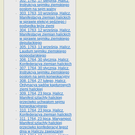
302. 1762, 17 sierpnia, Halicz.
Instrukcya sejmiku ziemskiego
posłom na sejm walny
303. 1763, 10 września, Halicz.
Manifestacya ziemian halickich
w sprawie elekcyi sędziego i
podsędka tejże ziemi
304. 1763, 12 września, Halicz.
Manifestacye ziemian halickich
w sprawie sejmiku ziemskiego
deputackiego
305. 1763, 13 września, Halicz.
Laudum sejmiku ziemskiego
gospodarskiego
306. 1764, 30 stycznia, Halicz.
Konfederacya ziemian halickich
307. 1764, 30 stycznia, Halicz.
Instrukcya sejmiku ziemskiego
posłom na sejm konwokacyjny
308. 1764, 27 lutego, Halicz.
Ordynacya sądów kapturowych
ziemi halickiej
309. 1764, 23 lipca, Halicz.
Manifest szlachty halickiej
przeciwko uchwałom sejmu
konwokacyjnego
310. 1764, 23 lipca, Halicz.
Konfederacya ziemian halickich
311. 1764, 23 lipca, Maryampol.
Manifest szlachty halickiej
przeciwko konfederacyi tegoż
dnia w Haliczu zawiązanej