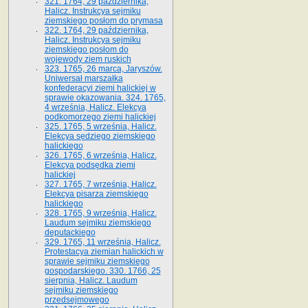
321. 1764, 29 października,
Halicz. Instrukcya sejmiku
ziemskiego posłom do prymasa
322. 1764, 29 października,
Halicz. Instrukcya sejmiku
ziemskiego posłom do
wojewody ziem ruskich
323. 1765, 26 marca, Jaryszów.
Uniwersał marszałka
konfederacyi ziemi halickiej w
sprawie okazowania. 324. 1765,
4 września, Halicz. Elekcya
podkomorzego ziemi halickiej
325. 1765, 5 września, Halicz.
Elekcya sędziego ziemskiego
halickiego
326. 1765, 6 września, Halicz.
Elekcya podsędka ziemi
halickiej
327. 1765, 7 września, Halicz.
Elekcya pisarza ziemskiego
halickiego
328. 1765, 9 września, Halicz.
Laudum sejmiku ziemskiego
deputackiego
329. 1765, 11 września, Halicz.
Protestacya ziemian halickich w
sprawie sejmiku ziemskiego
gospodarskiego. 330. 1766, 25
sierpnia, Halicz. Laudum
sejmiku ziemskiego
przedsejmowego