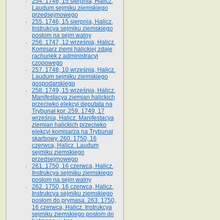
254. 1746, 15 sierpnia, Halicz.
Laudum sejmiku ziemskiego
przedsejmowego
255. 1746, 15 sierpnia, Halicz.
Instrukcya sejmiku ziemskiego
posłom na sejm walny
256. 1747, 12 września, Halicz.
Komisarz ziemi halickiej zdaje
rachunek z administracyi
czopowego
257. 1748, 10 września, Halicz.
Laudum sejmiku ziemskiego
gospodarskiego
258. 1749, 15 września, Halicz.
Manifestacya ziemian halickich
przeciwko elekcyi deputata na
Trybunał kor. 259. 1749, 17
września, Halicz. Manifestacya
ziemian halickich przeciwko
elekcyi komisarza na Trybunał
skarbowy. 260. 1750, 16
czerwca, Halicz. Laudum
sejmiku ziemskiego
przedsejmowego
261. 1750, 16 czerwca, Halicz.
Instrukcya sejmiku ziemskiego
posłom na sejm walny
262. 1750, 16 czerwca, Halicz.
Instrukcya sejmiku ziemskiego
posłom do prymasa. 263. 1750,
16 czerwca, Halicz. Instrukcya
sejmiku ziemskiego posłom do