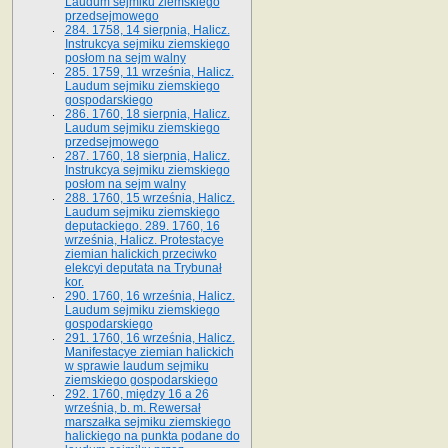
Laudum sejmiku ziemskiego
przedsejmowego
284. 1758, 14 sierpnia, Halicz.
Instrukcya sejmiku ziemskiego
posłom na sejm walny
285. 1759, 11 września, Halicz.
Laudum sejmiku ziemskiego
gospodarskiego
286. 1760, 18 sierpnia, Halicz.
Laudum sejmiku ziemskiego
przedsejmowego
287. 1760, 18 sierpnia, Halicz.
Instrukcya sejmiku ziemskiego
posłom na sejm walny
288. 1760, 15 września, Halicz.
Laudum sejmiku ziemskiego
deputackiego. 289. 1760, 16
września, Halicz. Protestacye
ziemian halickich przeciwko
elekcyi deputata na Trybunał
kor.
290. 1760, 16 września, Halicz.
Laudum sejmiku ziemskiego
gospodarskiego
291. 1760, 16 września, Halicz.
Manifestacye ziemian halickich
w sprawie laudum sejmiku
ziemskiego gospodarskiego
292. 1760, między 16 a 26
września, b. m. Rewersał
marszałka sejmiku ziemskiego
halickiego na punkta podane do