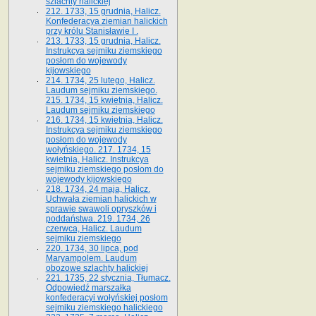
szlachty halickiej
212. 1733, 15 grudnia, Halicz.
Konfederacya ziemian halickich
przy królu Stanisławie I .
213. 1733, 15 grudnia, Halicz.
Instrukcya sejmiku ziemskiego
posłom do wojewody
kijowskiego
214. 1734, 25 lutego, Halicz.
Laudum sejmiku ziemskiego.
215. 1734, 15 kwietnia, Halicz.
Laudum sejmiku ziemskiego
216. 1734, 15 kwietnia, Halicz.
Instrukcya sejmiku ziemskiego
posłom do wojewody
wołyńskiego. 217. 1734, 15
kwietnia, Halicz. Instrukcya
sejmiku ziemskiego posłom do
wojewody kijowskiego
218. 1734, 24 maja, Halicz.
Uchwała ziemian halickich w
sprawie swawoli opryszków i
poddaństwa. 219. 1734, 26
czerwca, Halicz. Laudum
sejmiku ziemskiego
220. 1734, 30 lipca, pod
Maryampolem. Laudum
obozowe szlachty halickiej
221. 1735, 22 stycznia, Tłumacz.
Odpowiedź marszałka
konfederacyi wołyńskiej posłom
sejmiku ziemskiego halickiego