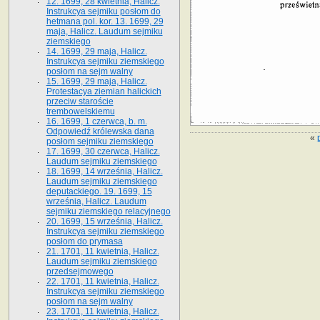
12. 1699, 28 kwietnia, Halicz.
Instrukcya sejmiku posłom do
hetmana pol. kor. 13. 1699, 29
maja, Halicz. Laudum sejmiku
ziemskiego
14. 1699, 29 maja, Halicz.
Instrukcya sejmiku ziemskiego
posłom na sejm walny
15. 1699, 29 maja, Halicz.
Protestacya ziemian halickich
przeciw staroście
trembowelskiemu
16. 1699, 1 czerwca, b. m.
Odpowiedź królewska dana
«
posłom sejmiku ziemskiego
17. 1699, 30 czerwca, Halicz.
Laudum sejmiku ziemskiego
18. 1699, 14 września, Halicz.
Laudum sejmiku ziemskiego
deputackiego. 19. 1699, 15
września, Halicz. Laudum
sejmiku ziemskiego relacyjnego
20. 1699, 15 września, Halicz.
Instrukcya sejmiku ziemskiego
posłom do prymasa
21. 1701, 11 kwietnia, Halicz.
Laudum sejmiku ziemskiego
przedsejmowego
22. 1701, 11 kwietnia, Halicz.
Instrukcya sejmiku ziemskiego
posłom na sejm walny
23. 1701, 11 kwietnia, Halicz.