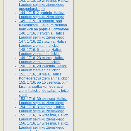
143. 1715, 10 września, Halicz.
Laudum sejmiku ziemskiego
gospodarskiego
144. 1715, 2 grudnia, Halicz.
Laudum sejmiku ziemskiego
145. 1715, 18 grudnia, pod
Kąkolnikami. Laudum ziemian
halickich na popisie uchwalone
146. 1716, 7 stycznia, Halicz.
Laudum sejmiku ziemskiego
147. 1716, 22 stycznia, Halicz.
Laudum ziemian halickich
148. 1716, 6 lutego, Halicz.
Laudum ziemian halickich
149. 1716, 23 marca, Halicz.
Laudum ziemian halickich
150. 1716, 20 kwietnia, Halicz.
Laudum ziemian halickich
151. 1716, 18 maja, Halicz.
Konfederacya ziemian halickich
152. 1716, po 15 czerwca, b. m.
List marszałka konfederacyi
ziemi halickiej do szlachty tejże
ziemi
153. 1716, 30 czerwca, Halicz.
Laudum sejmiku ziemskiego
154. 1716, 3 sierpnia, Halicz.
Laudum sejmiku ziemskiego
155. 1716, 16 września, Halicz.
Laudum sejmiku ziemskiego
156. 1716, 17 września, Halicz.
Laudum sejmiku ziemskiego