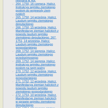
hetmana w. kor.
264. 1750, 16 czerwca, Halicz.
Instrukcya sejmiku ziemskiego
posłom do wojewody ziem
ruskich
265. 1750, 14 września, Halicz.
Laudum sejmiku ziemskiego
deputackiego
266. 1750, 15 września, Halicz.
Manifestacye ziemian halickich z
powodu laudum sejmiku
ziemskiego deputackiego. 267.
1751, 14 września, Halicz.
Laudum sejmiku ziemskiego
gospodarskiego
268. 1752, 14 sierpnia, Halicz.
Laudum sejmiku ziemskiego
przedsejmowego
269. 1752, 14 sierpnia, Halicz.
Instrukcya sejmiku ziemskiego
posłom na sejm walny
270. 1752, 12 września, Halicz.
Laudum sejmiku ziemskiego
gospodarskiego
271. 1752, 12 września, Halicz.
Manifestacya ziemian halickich z
powodu laudum sejmiku
ziemskiego gospodarskiego
272. 1753, 10 września, Halicz.
Manifestacye ziemian halickich
w sprawie sejmiku ziemskiego
deputackiego