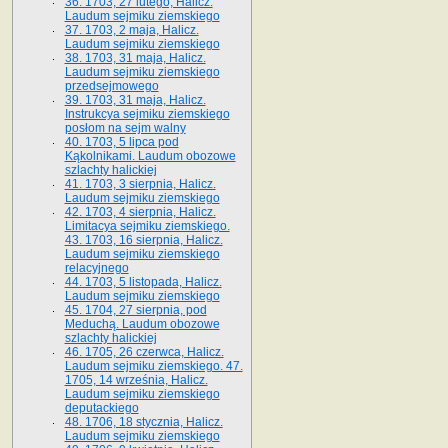
36. 1703, 27 lutego, Halicz.
Laudum sejmiku ziemskiego
37. 1703, 2 maja, Halicz.
Laudum sejmiku ziemskiego
38. 1703, 31 maja, Halicz.
Laudum sejmiku ziemskiego
przedsejmowego
39. 1703, 31 maja, Halicz.
Instrukcya sejmiku ziemskiego
posłom na sejm walny
40. 1703, 5 lipca pod
Kąkolnikami. Laudum obozowe
szlachty halickiej
41­. 1703, 3 sierpnia, Halicz.
Laudum sejmiku ziemskiego
42. 1703, 4 sierpnia, Halicz.
Limitacya sejmiku ziemskiego.
43. 1703, 16 sierpnia, Halicz.
Laudum sejmiku ziemskiego
relacyjnego
44. 1703, 5 listopada, Halicz.
Laudum sejmiku ziemskiego
45. 1704, 27 sierpnia, pod
Meduchą. Laudum obozowe
szlachty halickiej
46. 1705, 26 czerwca, Halicz.
Laudum sejmiku ziemskiego. 47.
1705, 14 września, Halicz.
Laudum sejmiku ziemskiego
deputackiego
48. 1706, 18 stycznia, Halicz.
Laudum sejmiku ziemskiego