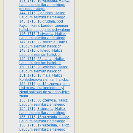
143. 1715, 10 września, Halicz.
Laudum sejmiku ziemskiego
gospodarskiego
144. 1715, 2 grudnia, Halicz.
Laudum sejmiku ziemskiego
145. 1715, 18 grudnia, pod
Kąkolnikami. Laudum ziemian
halickich na popisie uchwalone
146. 1716, 7 stycznia, Halicz.
Laudum sejmiku ziemskiego
147. 1716, 22 stycznia, Halicz.
Laudum ziemian halickich
148. 1716, 6 lutego, Halicz.
Laudum ziemian halickich
149. 1716, 23 marca, Halicz.
Laudum ziemian halickich
150. 1716, 20 kwietnia, Halicz.
Laudum ziemian halickich
151. 1716, 18 maja, Halicz.
Konfederacya ziemian halickich
152. 1716, po 15 czerwca, b. m.
List marszałka konfederacyi
ziemi halickiej do szlachty tejże
ziemi
153. 1716, 30 czerwca, Halicz.
Laudum sejmiku ziemskiego
154. 1716, 3 sierpnia, Halicz.
Laudum sejmiku ziemskiego
155. 1716, 16 września, Halicz.
Laudum sejmiku ziemskiego
156. 1716, 17 września, Halicz.
Laudum sejmiku ziemskiego