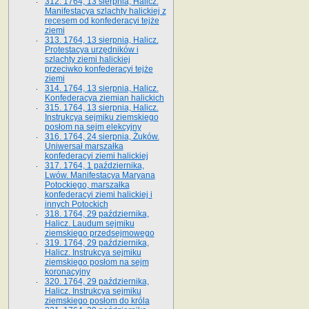
312. 1764, 13 sierpnia, Halicz.
Manifestacya szlachty halickiej z
recesem od konfederacyi tejże
ziemi
313. 1764, 13 sierpnia, Halicz.
Protestacya urzędników i
szlachty ziemi halickiej
przeciwko konfederacyi tejże
ziemi
314. 1764, 13 sierpnia, Halicz.
Konfederacya ziemian halickich
315. 1764, 13 sierpnia, Halicz.
Instrukcya sejmiku ziemskiego
posłom na sejm elekcyjny
316. 1764, 24 sierpnia, Żuków.
Uniwersał marszałka
konfederacyi ziemi halickiej
317. 1764, 1 października,
Lwów. Manifestacya Maryana
Potockiego, marszałka
konfederacyi ziemi halickiej i
innych Potockich
318. 1764, 29 października,
Halicz. Laudum sejmiku
ziemskiego przedsejmowego
319. 1764, 29 października,
Halicz. Instrukcya sejmiku
ziemskiego posłom na sejm
koronacyjny
320. 1764, 29 października,
Halicz. Instrukcya sejmiku
ziemskiego posłom do króla