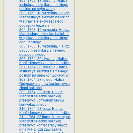
302. 1762, 17 sierpnia, Halicz.
Instrukcya sejmiku ziemskiego
posłom na sejm walny
303. 1763, 10 września, Halicz.
Manifestacya ziemian halickich
w sprawie elekcyi sędziego i
podsędka tejże ziemi
304. 1763, 12 września, Halicz.
Manifestacye ziemian halickich
w sprawie sejmiku ziemskiego
deputackiego
305. 1763, 13 września, Halicz.
Laudum sejmiku ziemskiego
gospodarskiego
306. 1764, 30 stycznia, Halicz.
Konfederacya ziemian halickich
307. 1764, 30 stycznia, Halicz.
Instrukcya sejmiku ziemskiego
posłom na sejm konwokacyjny
308. 1764, 27 lutego, Halicz.
Ordynacya sądów kapturowych
ziemi halickiej
309. 1764, 23 lipca, Halicz.
Manifest szlachty halickiej
przeciwko uchwałom sejmu
konwokacyjnego
310. 1764, 23 lipca, Halicz.
Konfederacya ziemian halickich
311. 1764, 23 lipca, Maryampol.
Manifest szlachty halickiej
przeciwko konfederacyi tegoż
dnia w Haliczu zawiązanej