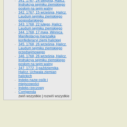
341. 1767, 24 sierpnia, Halicz.
Instrukcya sejmiku ziemskiego
posłom na sejm walny
342. 1767, 15 września, Halicz.
Laudum sejmiku ziemskiego
gospodarskiego
343. 1768, 22 lutego, Halicz.
Laudum sejmiku ziemskiego
344. 1768, 17 maja, Winnica.
Manifestacya marszałka
konfederacyi ziemi halickiej
345. 1768, 26 września, Halicz.
Laudum sejmiku ziemskiego
przedsejmowego
346. 1768, 26 września, Halicz.
Instrukcya sejmiku ziemskiego
posłom na sejm walny
347. 1772, 3 października,
Halicz. Uchwała ziemian
halickich
Indeks nazw osób i
miejscowości
Indeks rzeczowy
Corrigenda
zwiń wszystkie
|
rozwiń wszystkie