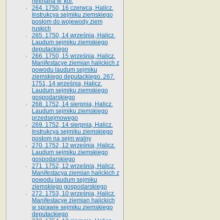
hetmana w. kor.
264. 1750, 16 czerwca, Halicz.
Instrukcya sejmiku ziemskiego
posłom do wojewody ziem
ruskich
265. 1750, 14 września, Halicz.
Laudum sejmiku ziemskiego
deputackiego
266. 1750, 15 września, Halicz.
Manifestacye ziemian halickich z
powodu laudum sejmiku
ziemskiego deputackiego. 267.
1751, 14 września, Halicz.
Laudum sejmiku ziemskiego
gospodarskiego
268. 1752, 14 sierpnia, Halicz.
Laudum sejmiku ziemskiego
przedsejmowego
269. 1752, 14 sierpnia, Halicz.
Instrukcya sejmiku ziemskiego
posłom na sejm walny
270. 1752, 12 września, Halicz.
Laudum sejmiku ziemskiego
gospodarskiego
271. 1752, 12 września, Halicz.
Manifestacya ziemian halickich z
powodu laudum sejmiku
ziemskiego gospodarskiego
272. 1753, 10 września, Halicz.
Manifestacye ziemian halickich
w sprawie sejmiku ziemskiego
deputackiego