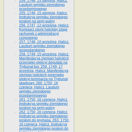
254. 1746, 15 sierpnia, Halicz.
Laudum sejmiku ziemskiego
przedsejmowego
255. 1746, 15 sierpnia, Halicz.
Instrukcya sejmiku ziemskiego
posłom na sejm walny
256. 1747, 12 września, Halicz.
Komisarz ziemi halickiej zdaje
rachunek z administracyi
czopowego
257. 1748, 10 września, Halicz.
Laudum sejmiku ziemskiego
gospodarskiego
258. 1749, 15 września, Halicz.
Manifestacya ziemian halickich
przeciwko elekcyi deputata na
Trybunał kor. 259. 1749, 17
września, Halicz. Manifestacya
ziemian halickich przeciwko
elekcyi komisarza na Trybunał
skarbowy. 260. 1750, 16
czerwca, Halicz. Laudum
sejmiku ziemskiego
przedsejmowego
261. 1750, 16 czerwca, Halicz.
Instrukcya sejmiku ziemskiego
posłom na sejm walny
262. 1750, 16 czerwca, Halicz.
Instrukcya sejmiku ziemskiego
posłom do prymasa. 263. 1750,
16 czerwca, Halicz. Instrukcya
sejmiku ziemskiego posłom do