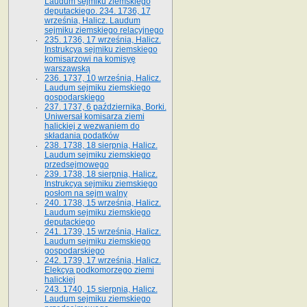
Laudum sejmiku ziemskiego
deputackiego. 234. 1736, 17
września, Halicz. Laudum
sejmiku ziemskiego relacyjnego
235. 1736, 17 września, Halicz.
Instrukcya sejmiku ziemskiego
komisarzowi na komisyę
warszawską
236. 1737, 10 września, Halicz.
Laudum sejmiku ziemskiego
gospodarskiego
237. 1737, 6 października, Borki.
Uniwersał komisarza ziemi
halickiej z wezwaniem do
składania podatków
238. 1738, 18 sierpnia, Halicz.
Laudum sejmiku ziemskiego
przedsejmowego
239. 1738, 18 sierpnia, Halicz.
Instrukcya sejmiku ziemskiego
posłom na sejm walny
240. 1738, 15 września, Halicz.
Laudum sejmiku ziemskiego
deputackiego
241. 1739, 15 września, Halicz.
Laudum sejmiku ziemskiego
gospodarskiego
242. 1739, 17 września, Halicz.
Elekcya podkomorzego ziemi
halickiej
243. 1740, 15 sierpnia, Halicz.
Laudum sejmiku ziemskiego