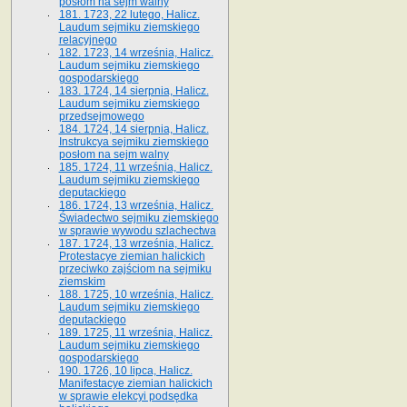
posłom na sejm walny
181. 1723, 22 lutego, Halicz.
Laudum sejmiku ziemskiego
relacyjnego
182. 1723, 14 września, Halicz.
Laudum sejmiku ziemskiego
gospodarskiego
183. 1724, 14 sierpnia, Halicz.
Laudum sejmiku ziemskiego
przedsejmowego
184. 1724, 14 sierpnia, Halicz.
Instrukcya sejmiku ziemskiego
posłom na sejm walny
185. 1724, 11 września, Halicz.
Laudum sejmiku ziemskiego
deputackiego
186. 1724, 13 września, Halicz.
Świadectwo sejmiku ziemskiego
w sprawie wywodu szlachectwa
187. 1724, 13 września, Halicz.
Protestacye ziemian halickich
przeciwko zajściom na sejmiku
ziemskim
188. 1725, 10 września, Halicz.
Laudum sejmiku ziemskiego
deputackiego
189. 1725, 11 września, Halicz.
Laudum sejmiku ziemskiego
gospodarskiego
190. 1726, 10 lipca, Halicz.
Manifestacye ziemian halickich
w sprawie elekcyi podsędka