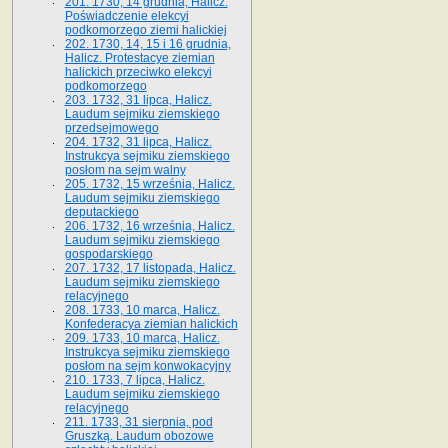
201. 1730, 14 grudnia, Halicz.
Poświadczenie elekcyi
podkomorzego ziemi halickiej
202. 1730, 14, 15 i 16 grudnia,
Halicz. Protestacye ziemian
halickich przeciwko elekcyi
podkomorzego
203. 1732, 31 lipca, Halicz.
Laudum sejmiku ziemskiego
przedsejmowego
204. 1732, 31 lipca, Halicz.
Instrukcya sejmiku ziemskiego
posłom na sejm walny
205. 1732, 15 września, Halicz.
Laudum sejmiku ziemskiego
deputackiego
206. 1732, 16 września, Halicz.
Laudum sejmiku ziemskiego
gospodarskiego
207. 1732, 17 listopada, Halicz.
Laudum sejmiku ziemskiego
relacyjnego
208. 1733, 10 marca, Halicz.
Konfederacya ziemian halickich­
209. 1733, 10 marca, Halicz.
Instrukcya sejmiku ziemskiego
posłom na sejm konwokacyjny
210. 1733, 7 lipca, Halicz.
Laudum sejmiku ziemskiego
relacyjnego
211. 1733, 31 sierpnia, pod
Gruszką. Laudum obozowe