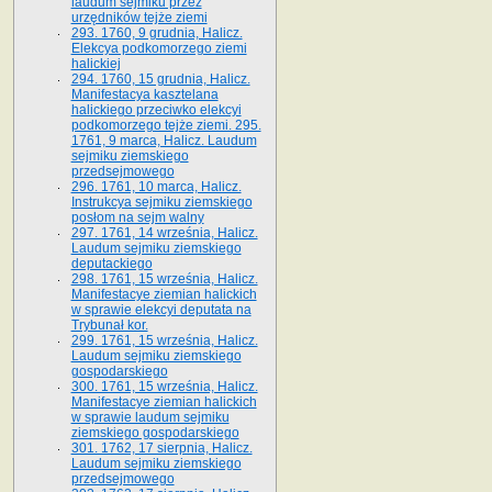
laudum sejmiku przez
urzędników tejże ziemi
293. 1760, 9 grudnia, Halicz.
Elekcya podkomorzego ziemi
halickiej
294. 1760, 15 grudnia, Halicz.
Manifestacya kasztelana
halickiego przeciwko elekcyi
podkomorzego tejże ziemi. 295.
1761, 9 marca, Halicz. Laudum
sejmiku ziemskiego
przedsejmowego
296. 1761, 10 marca, Halicz.
Instrukcya sejmiku ziemskiego
posłom na sejm walny
297. 1761, 14 września, Halicz.
Laudum sejmiku ziemskiego
deputackiego
298. 1761, 15 września, Halicz.
Manifestacye ziemian halickich
w sprawie elekcyi deputata na
Trybunał kor.
299. 1761, 15 września, Halicz.
Laudum sejmiku ziemskiego
gospodarskiego
300. 1761, 15 września, Halicz.
Manifestacye ziemian halickich
w sprawie laudum sejmiku
ziemskiego gospodarskiego
301. 1762, 17 sierpnia, Halicz.
Laudum sejmiku ziemskiego
przedsejmowego