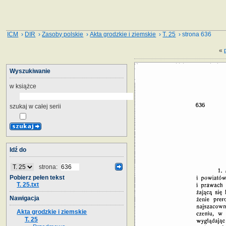
ICM
›
DIR
›
Zasoby polskie
›
Akta grodzkie i ziemskie
›
T. 25
› strona 636
«
Wyszukiwanie
w książce
szukaj w całej serii
Idź do
strona:
Pobierz pełen tekst
T. 25.txt
Nawigacja
Akta grodzkie i ziemskie
T. 25