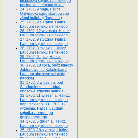
Instrukcya sejmiku ziemskiego
posłom do hetmana w. kor.
24. 1701, 9 maja, Halicz.
Ordynacya sądu skarbowego
ziemi halickiej (fragment)
25. 1701, 9 sierpnia, Halicz.
Laudum sejmiku ziemskiego
26. 1701, 12 września, Halicz.
Laudum sejmiku ziemskiego
27. 1702, 9 stycznia, Halicz.
Laudum sejmiku ziemskiego
28. 1702, 8 czerwca, Halicz.
Laudum sejmiku ziemskiego
29. 1702, 6 lipca, Halicz.
Laudum sejmiku ziemskiego
30. 1702, 18 lipca, obóz między
Jabłonowem a Kąkolnikami.
Laudum obozowe szlachty
halickiej
31. 1702, 2 września, pod
Sandomierzem. Laudum
obozowe szlachty halickiej
32. 1702, 11 września, Halicz.
Laudum sejmiku ziemskiego
deputackiego. 33. 1702, 12
września, Halicz. Laudum
sejmiku ziemskiego
gospodarskiego
34. 1702, 5 grudnia, Halicz.
Laudum sejmiku ziemskiego
35. 1703, 18 stycznia, Halicz.
Laudum sejmiku ziemskiego