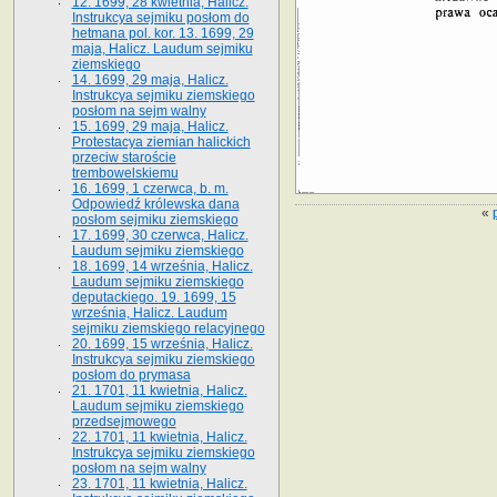
12. 1699, 28 kwietnia, Halicz.
Instrukcya sejmiku posłom do
hetmana pol. kor. 13. 1699, 29
maja, Halicz. Laudum sejmiku
ziemskiego
14. 1699, 29 maja, Halicz.
Instrukcya sejmiku ziemskiego
posłom na sejm walny
15. 1699, 29 maja, Halicz.
Protestacya ziemian halickich
przeciw staroście
trembowelskiemu
16. 1699, 1 czerwca, b. m.
Odpowiedź królewska dana
«
posłom sejmiku ziemskiego
17. 1699, 30 czerwca, Halicz.
Laudum sejmiku ziemskiego
18. 1699, 14 września, Halicz.
Laudum sejmiku ziemskiego
deputackiego. 19. 1699, 15
września, Halicz. Laudum
sejmiku ziemskiego relacyjnego
20. 1699, 15 września, Halicz.
Instrukcya sejmiku ziemskiego
posłom do prymasa
21. 1701, 11 kwietnia, Halicz.
Laudum sejmiku ziemskiego
przedsejmowego
22. 1701, 11 kwietnia, Halicz.
Instrukcya sejmiku ziemskiego
posłom na sejm walny
23. 1701, 11 kwietnia, Halicz.