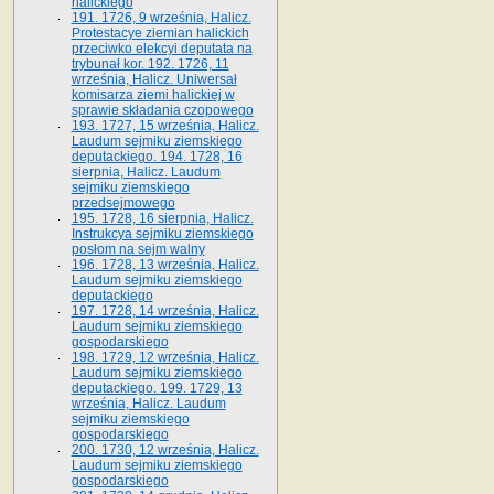
halickiego
191. 1726, 9 września, Halicz.
Protestacye ziemian halickich
przeciwko elekcyi deputata na
trybunał kor. 192. 1726, 11
września, Halicz. Uniwersał
komisarza ziemi halickiej w
sprawie składania czopowego
193. 1727, 15 września, Halicz.
Laudum sejmiku ziemskiego
deputackiego. 194. 1728, 16
sierpnia, Halicz. Laudum
sejmiku ziemskiego
przedsejmowego
195. 1728, 16 sierpnia, Halicz.
Instrukcya sejmiku ziemskiego
posłom na sejm walny
196. 1728, 13 września, Halicz.
Laudum sejmiku ziemskiego
deputackiego
197. 1728, 14 września, Halicz.
Laudum sejmiku ziemskiego
gospodarskiego
198. 1729, 12 września, Halicz.
Laudum sejmiku ziemskiego
deputackiego. 199. 1729, 13
września, Halicz. Laudum
sejmiku ziemskiego
gospodarskiego
200. 1730, 12 września, Halicz.
Laudum sejmiku ziemskiego
gospodarskiego