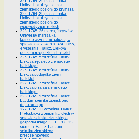
321. 1764, 29 października,
Halicz. Instrukcya sejmiku
ziemskiego posłom do prymasa
322. 1764, 29 października,
Halicz. Instrukcya sejmiku
ziemskiego posłom do
wojewody ziem ruskich
323. 1765, 26 marca, Jaryszów.
Uniwersał marszałka
konfederacyi ziemi halickiej w
sprawie okazowania. 324. 1765,
4 września, Halicz. Elekcya
podkomorzego ziemi halickiej
325. 1765, 5 września, Halicz.
Elekcya sędziego ziemskiego
halickiego
326. 1765, 6 września, Halicz.
Elekcya podsędka ziemi
halickiej
327. 1765, 7 września, Halicz.
Elekcya pisarza ziemskiego
halickiego
328. 1765, 9 września, Halicz.
Laudum sejmiku ziemskiego
deputackiego
329. 1765, 11 września, Halicz.
Protestacya ziemian halickich w
sprawie sejmiku ziemskiego
gospodarskiego. 330. 1766, 25
sierpnia, Halicz. Laudum
sejmiku ziemskiego
przedsejmowego