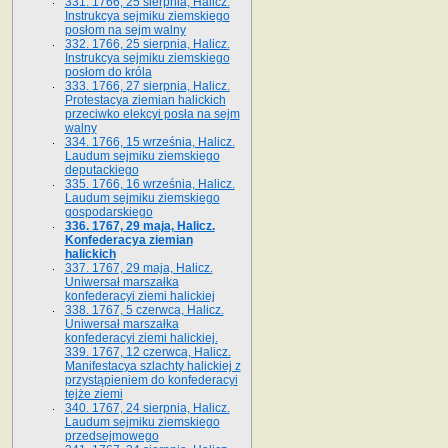
331. 1766, 25 sierpnia, Halicz.
Instrukcya sejmiku ziemskiego
posłom na sejm walny
332. 1766, 25 sierpnia, Halicz.
Instrukcya sejmiku ziemskiego
posłom do króla
333. 1766, 27 sierpnia, Halicz.
Protestacya ziemian halickich
przeciwko elekcyi posła na sejm
walny
334. 1766, 15 września, Halicz.
Laudum sejmiku ziemskiego
deputackiego
335. 1766, 16 września, Halicz.
Laudum sejmiku ziemskiego
gospodarskiego
336. 1767, 29 maja, Halicz.
Konfederacya ziemian
halickich
337. 1767, 29 maja, Halicz.
Uniwersał marszałka
konfederacyi ziemi halickiej
338. 1767, 5 czerwca, Halicz.
Uniwersał marszałka
konfederacyi ziemi halickiej.
339. 1767, 12 czerwca, Halicz.
Manifestacya szlachty halickiej z
przystąpieniem do konfederacyi
tejże ziemi
340. 1767, 24 sierpnia, Halicz.
Laudum sejmiku ziemskiego
przedsejmowego