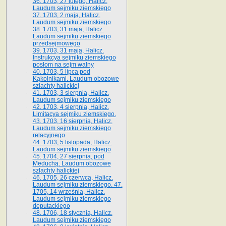
36. 1703, 27 lutego, Halicz.
Laudum sejmiku ziemskiego
37. 1703, 2 maja, Halicz.
Laudum sejmiku ziemskiego
38. 1703, 31 maja, Halicz.
Laudum sejmiku ziemskiego
przedsejmowego
39. 1703, 31 maja, Halicz.
Instrukcya sejmiku ziemskiego
posłom na sejm walny
40. 1703, 5 lipca pod
Kąkolnikami. Laudum obozowe
szlachty halickiej
41­. 1703, 3 sierpnia, Halicz.
Laudum sejmiku ziemskiego
42. 1703, 4 sierpnia, Halicz.
Limitacya sejmiku ziemskiego.
43. 1703, 16 sierpnia, Halicz.
Laudum sejmiku ziemskiego
relacyjnego
44. 1703, 5 listopada, Halicz.
Laudum sejmiku ziemskiego
45. 1704, 27 sierpnia, pod
Meduchą. Laudum obozowe
szlachty halickiej
46. 1705, 26 czerwca, Halicz.
Laudum sejmiku ziemskiego. 47.
1705, 14 września, Halicz.
Laudum sejmiku ziemskiego
deputackiego
48. 1706, 18 stycznia, Halicz.
Laudum sejmiku ziemskiego