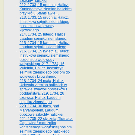
szlachty halickiej
212. 1733, 15 grudnia, Halicz.
Konfederacya ziemian halickich
przy królu Stanisławie I .
213. 1733, 15 grudnia, Halicz.
Instrukcya sejmiku ziemskiego
posłom do wojewody
kijowskiego
214. 1734, 25 lutego, Halicz.
Laudum sejmiku ziemskiego.
215. 1734, 15 kwietnia, Halicz.
Laudum sejmiku ziemskiego
216. 1734, 15 kwietnia, Halicz.
Instrukcya sejmiku ziemskiego
posłom do wojewody
wołyńskiego. 217. 1734, 15
kwietnia, Halicz. Instrukcya
sejmiku ziemskiego posłom do
wojewody kijowskiego
218. 1734, 24 maja, Halicz.
Uchwała ziemian halickich w
sprawie swawoli opryszków i
poddaństwa. 219. 1734, 26
czerwca, Halicz. Laudum
sejmiku ziemskiego
220. 1734, 30 lipca, pod
Maryampolem. Laudum
obozowe szlachty halickiej
221. 1735, 22 stycznia, Tłumacz.
Odpowiedź marszałka
konfederacyi wołyńskiej posłom
sejmiku ziemskiego halickiego