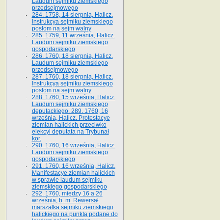
Laudum sejmiku ziemskiego
przedsejmowego
284. 1758, 14 sierpnia, Halicz.
Instrukcya sejmiku ziemskiego
posłom na sejm walny
285. 1759, 11 września, Halicz.
Laudum sejmiku ziemskiego
gospodarskiego
286. 1760, 18 sierpnia, Halicz.
Laudum sejmiku ziemskiego
przedsejmowego
287. 1760, 18 sierpnia, Halicz.
Instrukcya sejmiku ziemskiego
posłom na sejm walny
288. 1760, 15 września, Halicz.
Laudum sejmiku ziemskiego
deputackiego. 289. 1760, 16
września, Halicz. Protestacye
ziemian halickich przeciwko
elekcyi deputata na Trybunał
kor.
290. 1760, 16 września, Halicz.
Laudum sejmiku ziemskiego
gospodarskiego
291. 1760, 16 września, Halicz.
Manifestacye ziemian halickich
w sprawie laudum sejmiku
ziemskiego gospodarskiego
292. 1760, między 16 a 26
września, b. m. Rewersał
marszałka sejmiku ziemskiego
halickiego na punkta podane do