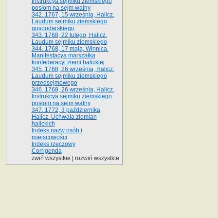
Instrukcya sejmiku ziemskiego
posłom na sejm walny
342. 1767, 15 września, Halicz.
Laudum sejmiku ziemskiego
gospodarskiego
343. 1768, 22 lutego, Halicz.
Laudum sejmiku ziemskiego
344. 1768, 17 maja, Winnica.
Manifestacya marszałka
konfederacyi ziemi halickiej
345. 1768, 26 września, Halicz.
Laudum sejmiku ziemskiego
przedsejmowego
346. 1768, 26 września, Halicz.
Instrukcya sejmiku ziemskiego
posłom na sejm walny
347. 1772, 3 października,
Halicz. Uchwała ziemian
halickich
Indeks nazw osób i
miejscowości
Indeks rzeczowy
Corrigenda
zwiń wszystkie
|
rozwiń wszystkie