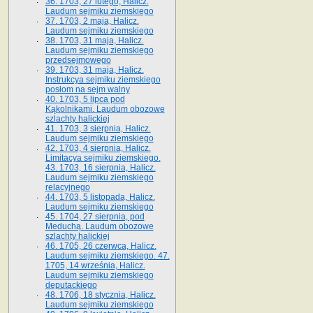
36. 1703, 27 lutego, Halicz.
Laudum sejmiku ziemskiego
37. 1703, 2 maja, Halicz.
Laudum sejmiku ziemskiego
38. 1703, 31 maja, Halicz.
Laudum sejmiku ziemskiego
przedsejmowego
39. 1703, 31 maja, Halicz.
Instrukcya sejmiku ziemskiego
posłom na sejm walny
40. 1703, 5 lipca pod
Kąkolnikami. Laudum obozowe
szlachty halickiej
41­. 1703, 3 sierpnia, Halicz.
Laudum sejmiku ziemskiego
42. 1703, 4 sierpnia, Halicz.
Limitacya sejmiku ziemskiego.
43. 1703, 16 sierpnia, Halicz.
Laudum sejmiku ziemskiego
relacyjnego
44. 1703, 5 listopada, Halicz.
Laudum sejmiku ziemskiego
45. 1704, 27 sierpnia, pod
Meduchą. Laudum obozowe
szlachty halickiej
46. 1705, 26 czerwca, Halicz.
Laudum sejmiku ziemskiego. 47.
1705, 14 września, Halicz.
Laudum sejmiku ziemskiego
deputackiego
48. 1706, 18 stycznia, Halicz.
Laudum sejmiku ziemskiego