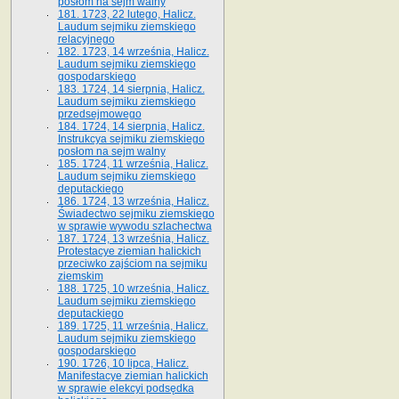
posłom na sejm walny
181. 1723, 22 lutego, Halicz.
Laudum sejmiku ziemskiego
relacyjnego
182. 1723, 14 września, Halicz.
Laudum sejmiku ziemskiego
gospodarskiego
183. 1724, 14 sierpnia, Halicz.
Laudum sejmiku ziemskiego
przedsejmowego
184. 1724, 14 sierpnia, Halicz.
Instrukcya sejmiku ziemskiego
posłom na sejm walny
185. 1724, 11 września, Halicz.
Laudum sejmiku ziemskiego
deputackiego
186. 1724, 13 września, Halicz.
Świadectwo sejmiku ziemskiego
w sprawie wywodu szlachectwa
187. 1724, 13 września, Halicz.
Protestacye ziemian halickich
przeciwko zajściom na sejmiku
ziemskim
188. 1725, 10 września, Halicz.
Laudum sejmiku ziemskiego
deputackiego
189. 1725, 11 września, Halicz.
Laudum sejmiku ziemskiego
gospodarskiego
190. 1726, 10 lipca, Halicz.
Manifestacye ziemian halickich
w sprawie elekcyi podsędka