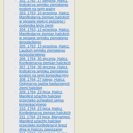
302. 1762, 17 sierpnia, Halicz.
Instrukcya sejmiku ziemskiego
posłom na sejm walny
303. 1763, 10 września, Halicz.
Manifestacya ziemian halickich
w sprawie elekcyi sędziego i
podsędka tejże ziemi
304. 1763, 12 września, Halicz.
Manifestacye ziemian halickich
w sprawie sejmiku ziemskiego
deputackiego
305. 1763, 13 września, Halicz.
Laudum sejmiku ziemskiego
gospodarskiego
306. 1764, 30 stycznia, Halicz.
Konfederacya ziemian halickich
307. 1764, 30 stycznia, Halicz.
Instrukcya sejmiku ziemskiego
posłom na sejm konwokacyjny
308. 1764, 27 lutego, Halicz.
Ordynacya sądów kapturowych
ziemi halickiej
309. 1764, 23 lipca, Halicz.
Manifest szlachty halickiej
przeciwko uchwałom sejmu
konwokacyjnego
310. 1764, 23 lipca, Halicz.
Konfederacya ziemian halickich
311. 1764, 23 lipca, Maryampol.
Manifest szlachty halickiej
przeciwko konfederacyi tegoż
dnia w Haliczu zawiązanej