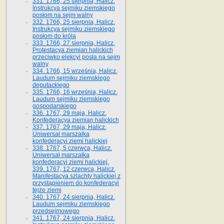
331. 1766, 25 sierpnia, Halicz.
Instrukcya sejmiku ziemskiego
posłom na sejm walny
332. 1766, 25 sierpnia, Halicz.
Instrukcya sejmiku ziemskiego
posłom do króla
333. 1766, 27 sierpnia, Halicz.
Protestacya ziemian halickich
przeciwko elekcyi posła na sejm
walny
334. 1766, 15 września, Halicz.
Laudum sejmiku ziemskiego
deputackiego
335. 1766, 16 września, Halicz.
Laudum sejmiku ziemskiego
gospodarskiego
336. 1767, 29 maja, Halicz.
Konfederacya ziemian halickich
337. 1767, 29 maja, Halicz.
Uniwersał marszałka
konfederacyi ziemi halickiej
338. 1767, 5 czerwca, Halicz.
Uniwersał marszałka
konfederacyi ziemi halickiej.
339. 1767, 12 czerwca, Halicz.
Manifestacya szlachty halickiej z
przystąpieniem do konfederacyi
tejże ziemi
340. 1767, 24 sierpnia, Halicz.
Laudum sejmiku ziemskiego
przedsejmowego
341. 1767, 24 sierpnia, Halicz.