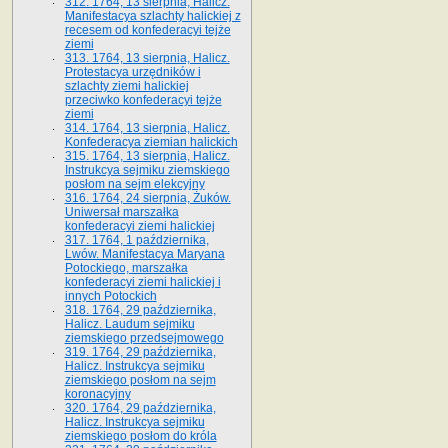
312. 1764, 13 sierpnia, Halicz.
Manifestacya szlachty halickiej z
recesem od konfederacyi tejże
ziemi
313. 1764, 13 sierpnia, Halicz.
Protestacya urzędników i
szlachty ziemi halickiej
przeciwko konfederacyi tejże
ziemi
314. 1764, 13 sierpnia, Halicz.
Konfederacya ziemian halickich
315. 1764, 13 sierpnia, Halicz.
Instrukcya sejmiku ziemskiego
posłom na sejm elekcyjny
316. 1764, 24 sierpnia, Żuków.
Uniwersał marszałka
konfederacyi ziemi halickiej
317. 1764, 1 października,
Lwów. Manifestacya Maryana
Potockiego, marszałka
konfederacyi ziemi halickiej i
innych Potockich
318. 1764, 29 października,
Halicz. Laudum sejmiku
ziemskiego przedsejmowego
319. 1764, 29 października,
Halicz. Instrukcya sejmiku
ziemskiego posłom na sejm
koronacyjny
320. 1764, 29 października,
Halicz. Instrukcya sejmiku
ziemskiego posłom do króla