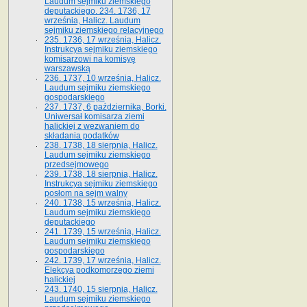
Laudum sejmiku ziemskiego
deputackiego. 234. 1736, 17
września, Halicz. Laudum
sejmiku ziemskiego relacyjnego
235. 1736, 17 września, Halicz.
Instrukcya sejmiku ziemskiego
komisarzowi na komisyę
warszawską
236. 1737, 10 września, Halicz.
Laudum sejmiku ziemskiego
gospodarskiego
237. 1737, 6 października, Borki.
Uniwersał komisarza ziemi
halickiej z wezwaniem do
składania podatków
238. 1738, 18 sierpnia, Halicz.
Laudum sejmiku ziemskiego
przedsejmowego
239. 1738, 18 sierpnia, Halicz.
Instrukcya sejmiku ziemskiego
posłom na sejm walny
240. 1738, 15 września, Halicz.
Laudum sejmiku ziemskiego
deputackiego
241. 1739, 15 września, Halicz.
Laudum sejmiku ziemskiego
gospodarskiego
242. 1739, 17 września, Halicz.
Elekcya podkomorzego ziemi
halickiej
243. 1740, 15 sierpnia, Halicz.
Laudum sejmiku ziemskiego