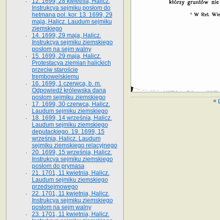
12. 1699, 28 kwietnia, Halicz.
Instrukcya sejmiku posłom do
hetmana pol. kor. 13. 1699, 29
maja, Halicz. Laudum sejmiku
ziemskiego
14. 1699, 29 maja, Halicz.
Instrukcya sejmiku ziemskiego
posłom na sejm walny
15. 1699, 29 maja, Halicz.
Protestacya ziemian halickich
przeciw staroście
trembowelskiemu
16. 1699, 1 czerwca, b. m.
Odpowiedź królewska dana
posłom sejmiku ziemskiego
«
17. 1699, 30 czerwca, Halicz.
Laudum sejmiku ziemskiego
18. 1699, 14 września, Halicz.
Laudum sejmiku ziemskiego
deputackiego. 19. 1699, 15
września, Halicz. Laudum
sejmiku ziemskiego relacyjnego
20. 1699, 15 września, Halicz.
Instrukcya sejmiku ziemskiego
posłom do prymasa
21. 1701, 11 kwietnia, Halicz.
Laudum sejmiku ziemskiego
przedsejmowego
22. 1701, 11 kwietnia, Halicz.
Instrukcya sejmiku ziemskiego
posłom na sejm walny
23. 1701, 11 kwietnia, Halicz.