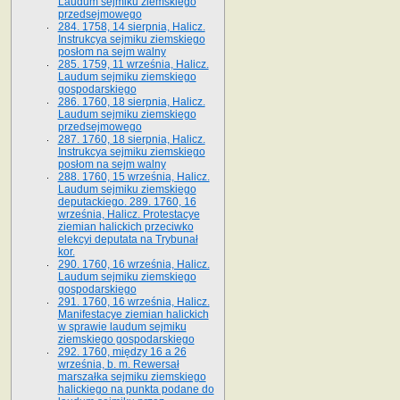
Laudum sejmiku ziemskiego
przedsejmowego
284. 1758, 14 sierpnia, Halicz.
Instrukcya sejmiku ziemskiego
posłom na sejm walny
285. 1759, 11 września, Halicz.
Laudum sejmiku ziemskiego
gospodarskiego
286. 1760, 18 sierpnia, Halicz.
Laudum sejmiku ziemskiego
przedsejmowego
287. 1760, 18 sierpnia, Halicz.
Instrukcya sejmiku ziemskiego
posłom na sejm walny
288. 1760, 15 września, Halicz.
Laudum sejmiku ziemskiego
deputackiego. 289. 1760, 16
września, Halicz. Protestacye
ziemian halickich przeciwko
elekcyi deputata na Trybunał
kor.
290. 1760, 16 września, Halicz.
Laudum sejmiku ziemskiego
gospodarskiego
291. 1760, 16 września, Halicz.
Manifestacye ziemian halickich
w sprawie laudum sejmiku
ziemskiego gospodarskiego
292. 1760, między 16 a 26
września, b. m. Rewersał
marszałka sejmiku ziemskiego
halickiego na punkta podane do