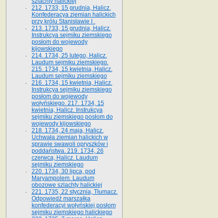
szlachty halickiej
212. 1733, 15 grudnia, Halicz.
Konfederacya ziemian halickich
przy królu Stanisławie I .
213. 1733, 15 grudnia, Halicz.
Instrukcya sejmiku ziemskiego
posłom do wojewody
kijowskiego
214. 1734, 25 lutego, Halicz.
Laudum sejmiku ziemskiego.
215. 1734, 15 kwietnia, Halicz.
Laudum sejmiku ziemskiego
216. 1734, 15 kwietnia, Halicz.
Instrukcya sejmiku ziemskiego
posłom do wojewody
wołyńskiego. 217. 1734, 15
kwietnia, Halicz. Instrukcya
sejmiku ziemskiego posłom do
wojewody kijowskiego
218. 1734, 24 maja, Halicz.
Uchwała ziemian halickich w
sprawie swawoli opryszków i
poddaństwa. 219. 1734, 26
czerwca, Halicz. Laudum
sejmiku ziemskiego
220. 1734, 30 lipca, pod
Maryampolem. Laudum
obozowe szlachty halickiej
221. 1735, 22 stycznia, Tłumacz.
Odpowiedź marszałka
konfederacyi wołyńskiej posłom
sejmiku ziemskiego halickiego