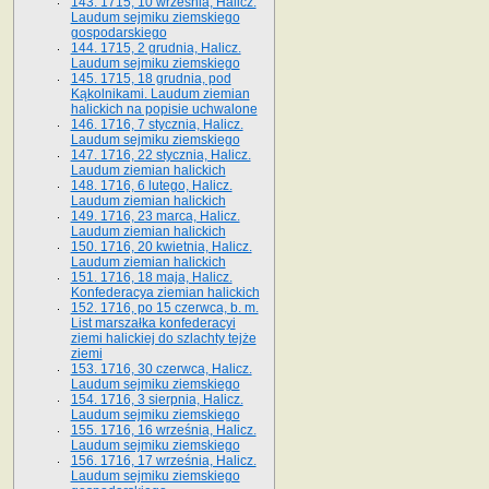
143. 1715, 10 września, Halicz.
Laudum sejmiku ziemskiego
gospodarskiego
144. 1715, 2 grudnia, Halicz.
Laudum sejmiku ziemskiego
145. 1715, 18 grudnia, pod
Kąkolnikami. Laudum ziemian
halickich na popisie uchwalone
146. 1716, 7 stycznia, Halicz.
Laudum sejmiku ziemskiego
147. 1716, 22 stycznia, Halicz.
Laudum ziemian halickich
148. 1716, 6 lutego, Halicz.
Laudum ziemian halickich
149. 1716, 23 marca, Halicz.
Laudum ziemian halickich
150. 1716, 20 kwietnia, Halicz.
Laudum ziemian halickich
151. 1716, 18 maja, Halicz.
Konfederacya ziemian halickich
152. 1716, po 15 czerwca, b. m.
List marszałka konfederacyi
ziemi halickiej do szlachty tejże
ziemi
153. 1716, 30 czerwca, Halicz.
Laudum sejmiku ziemskiego
154. 1716, 3 sierpnia, Halicz.
Laudum sejmiku ziemskiego
155. 1716, 16 września, Halicz.
Laudum sejmiku ziemskiego
156. 1716, 17 września, Halicz.
Laudum sejmiku ziemskiego