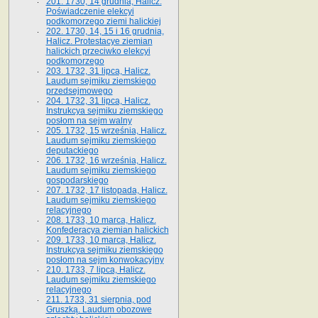
201. 1730, 14 grudnia, Halicz.
Poświadczenie elekcyi
podkomorzego ziemi halickiej
202. 1730, 14, 15 i 16 grudnia,
Halicz. Protestacye ziemian
halickich przeciwko elekcyi
podkomorzego
203. 1732, 31 lipca, Halicz.
Laudum sejmiku ziemskiego
przedsejmowego
204. 1732, 31 lipca, Halicz.
Instrukcya sejmiku ziemskiego
posłom na sejm walny
205. 1732, 15 września, Halicz.
Laudum sejmiku ziemskiego
deputackiego
206. 1732, 16 września, Halicz.
Laudum sejmiku ziemskiego
gospodarskiego
207. 1732, 17 listopada, Halicz.
Laudum sejmiku ziemskiego
relacyjnego
208. 1733, 10 marca, Halicz.
Konfederacya ziemian halickich­
209. 1733, 10 marca, Halicz.
Instrukcya sejmiku ziemskiego
posłom na sejm konwokacyjny
210. 1733, 7 lipca, Halicz.
Laudum sejmiku ziemskiego
relacyjnego
211. 1733, 31 sierpnia, pod
Gruszką. Laudum obozowe