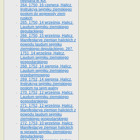
hetmana w. kor.
264. 1750, 16 czerwca, Halicz.
Instrukcya sejmiku ziemskiego
posłom do wojewody ziem
ruskich
265. 1750, 14 września, Halicz.
Laudum sejmiku ziemskiego
deputackiego
266. 1750, 15 września, Halicz.
Manifestacye ziemian halickich z
powodu laudum sejmiku
ziemskiego deputackiego. 267.
1751, 14 września, Halicz.
Laudum sejmiku ziemskiego
gospodarskiego
268. 1752, 14 sierpnia, Halicz.
Laudum sejmiku ziemskiego
przedsejmowego
269. 1752, 14 sierpnia, Halicz.
Instrukcya sejmiku ziemskiego
posłom na sejm walny
270. 1752, 12 września, Halicz.
Laudum sejmiku ziemskiego
gospodarskiego
271. 1752, 12 września, Halicz.
Manifestacya ziemian halickich z
powodu laudum sejmiku
ziemskiego gospodarskiego
272. 1753, 10 września, Halicz.
Manifestacye ziemian halickich
w sprawie sejmiku ziemskiego
deputackiego