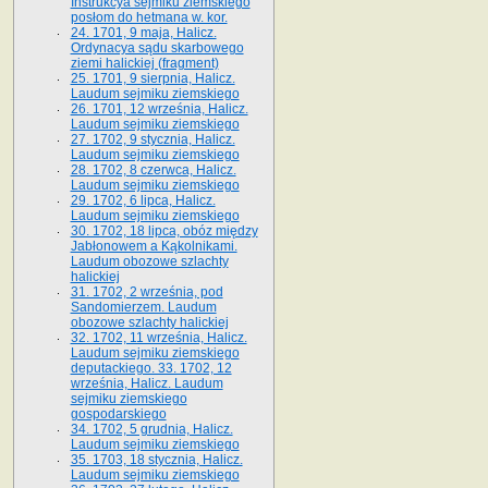
Instrukcya sejmiku ziemskiego
posłom do hetmana w. kor.
24. 1701, 9 maja, Halicz.
Ordynacya sądu skarbowego
ziemi halickiej (fragment)
25. 1701, 9 sierpnia, Halicz.
Laudum sejmiku ziemskiego
26. 1701, 12 września, Halicz.
Laudum sejmiku ziemskiego
27. 1702, 9 stycznia, Halicz.
Laudum sejmiku ziemskiego
28. 1702, 8 czerwca, Halicz.
Laudum sejmiku ziemskiego
29. 1702, 6 lipca, Halicz.
Laudum sejmiku ziemskiego
30. 1702, 18 lipca, obóz między
Jabłonowem a Kąkolnikami.
Laudum obozowe szlachty
halickiej
31. 1702, 2 września, pod
Sandomierzem. Laudum
obozowe szlachty halickiej
32. 1702, 11 września, Halicz.
Laudum sejmiku ziemskiego
deputackiego. 33. 1702, 12
września, Halicz. Laudum
sejmiku ziemskiego
gospodarskiego
34. 1702, 5 grudnia, Halicz.
Laudum sejmiku ziemskiego
35. 1703, 18 stycznia, Halicz.
Laudum sejmiku ziemskiego