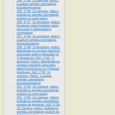
254. 1746, 15 sierpnia, Halicz.
Laudum sejmiku ziemskiego
przedsejmowego
255. 1746, 15 sierpnia, Halicz.
Instrukcya sejmiku ziemskiego
posłom na sejm walny
256. 1747, 12 września, Halicz.
Komisarz ziemi halickiej zdaje
rachunek z administracyi
czopowego
257. 1748, 10 września, Halicz.
Laudum sejmiku ziemskiego
gospodarskiego
258. 1749, 15 września, Halicz.
Manifestacya ziemian halickich
przeciwko elekcyi deputata na
Trybunał kor. 259. 1749, 17
września, Halicz. Manifestacya
ziemian halickich przeciwko
elekcyi komisarza na Trybunał
skarbowy. 260. 1750, 16
czerwca, Halicz. Laudum
sejmiku ziemskiego
przedsejmowego
261. 1750, 16 czerwca, Halicz.
Instrukcya sejmiku ziemskiego
posłom na sejm walny
262. 1750, 16 czerwca, Halicz.
Instrukcya sejmiku ziemskiego
posłom do prymasa. 263. 1750,
16 czerwca, Halicz. Instrukcya
sejmiku ziemskiego posłom do