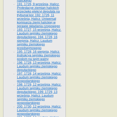
halickiego
191. 1726, 9 września, Halicz.
Protestacye ziemian halickich
przeciwko elekcyi deputata na
trybunał kor. 192. 1726, 11
września, Halicz. Uniwersał
komisarza ziemi halickiej w
sprawie składania czopowego
193. 1727, 15 września, Halicz.
Laudum sejmiku ziemskiego
deputackiego. 194. 1728, 16
sierpnia, Halicz. Laudum
sejmiku ziemskiego
przedsejmowego
195. 1728, 16 sierpnia, Halicz.
Instrukcya sejmiku ziemskiego
posłom na sejm walny
196. 1728, 13 września, Halicz.
Laudum sejmiku ziemskiego
deputackiego
197. 1728, 14 września, Halicz.
Laudum sejmiku ziemskiego
gospodarskiego
198. 1729, 12 września, Halicz.
Laudum sejmiku ziemskiego
deputackiego. 199. 1729, 13
września, Halicz. Laudum
sejmiku ziemskiego
gospodarskiego
200. 1730, 12 września, Halicz.
Laudum sejmiku ziemskiego
gospodarskiego