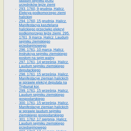
laudum sejmiku przez
urzędników tejże ziemi
293. 1760, 9 grudnia, Halicz.
Elekcya podkomorzego ziemi
halickiej
294. 1760, 15 grudnia, Halicz.
Manifestacya kasztelana
halickiego przeciwko elekcyi
podkomorzego tejże ziemi. 295.
1761, 9 marca, Halicz. Laudum
sejmiku ziemskiego
przedsejmowego
296. 1761, 10 marca, Halicz.
Instrukcya sejmiku ziemskiego
posłom na sejm walny
297. 1761, 14 września, Halicz.
Laudum sejmiku ziemskiego
deputackiego
298. 1761, 15 września, Halicz.
Manifestacye ziemian halickich
w sprawie elekcyi deputata na
Trybunał kor.
299. 1761, 15 września, Halicz.
Laudum sejmiku ziemskiego
gospodarskiego
300. 1761, 15 września, Halicz.
Manifestacye ziemian halickich
w sprawie laudum sejmiku
ziemskiego gospodarskiego
301. 1762, 17 sierpnia, Halicz.
Laudum sejmiku ziemskiego
przedsejmowego