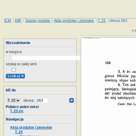
ICM
›
DIR
›
Zasoby polskie
›
Akta grodzkie i ziemskie
›
T. 25
› strona 263
«
Wyszukiwanie
w książce
szukaj w całej serii
Idź do
strona:
Pobierz pełen tekst
T. 25.txt
Nawigacja
Akta grodzkie i ziemskie
T. 25