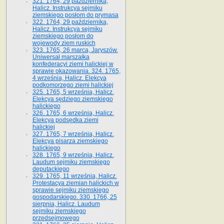
321. 1764, 29 października,
Halicz. Instrukcya sejmiku
ziemskiego posłom do prymasa
322. 1764, 29 października,
Halicz. Instrukcya sejmiku
ziemskiego posłom do
wojewody ziem ruskich
323. 1765, 26 marca, Jaryszów.
Uniwersał marszałka
konfederacyi ziemi halickiej w
sprawie okazowania. 324. 1765,
4 września, Halicz. Elekcya
podkomorzego ziemi halickiej
325. 1765, 5 września, Halicz.
Elekcya sędziego ziemskiego
halickiego
326. 1765, 6 września, Halicz.
Elekcya podsędka ziemi
halickiej
327. 1765, 7 września, Halicz.
Elekcya pisarza ziemskiego
halickiego
328. 1765, 9 września, Halicz.
Laudum sejmiku ziemskiego
deputackiego
329. 1765, 11 września, Halicz.
Protestacya ziemian halickich w
sprawie sejmiku ziemskiego
gospodarskiego. 330. 1766, 25
sierpnia, Halicz. Laudum
sejmiku ziemskiego
przedsejmowego