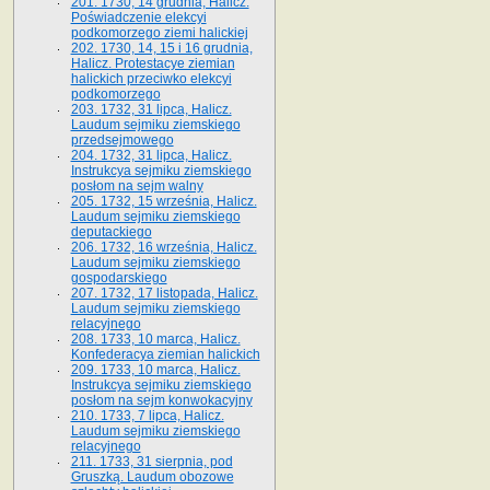
201. 1730, 14 grudnia, Halicz.
Poświadczenie elekcyi
podkomorzego ziemi halickiej
202. 1730, 14, 15 i 16 grudnia,
Halicz. Protestacye ziemian
halickich przeciwko elekcyi
podkomorzego
203. 1732, 31 lipca, Halicz.
Laudum sejmiku ziemskiego
przedsejmowego
204. 1732, 31 lipca, Halicz.
Instrukcya sejmiku ziemskiego
posłom na sejm walny
205. 1732, 15 września, Halicz.
Laudum sejmiku ziemskiego
deputackiego
206. 1732, 16 września, Halicz.
Laudum sejmiku ziemskiego
gospodarskiego
207. 1732, 17 listopada, Halicz.
Laudum sejmiku ziemskiego
relacyjnego
208. 1733, 10 marca, Halicz.
Konfederacya ziemian halickich­
209. 1733, 10 marca, Halicz.
Instrukcya sejmiku ziemskiego
posłom na sejm konwokacyjny
210. 1733, 7 lipca, Halicz.
Laudum sejmiku ziemskiego
relacyjnego
211. 1733, 31 sierpnia, pod
Gruszką. Laudum obozowe