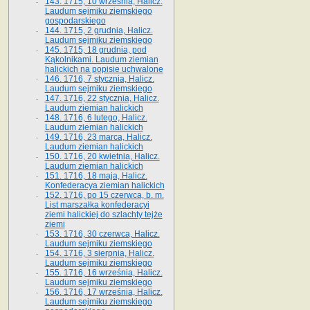
143. 1715, 10 września, Halicz.
Laudum sejmiku ziemskiego
gospodarskiego
144. 1715, 2 grudnia, Halicz.
Laudum sejmiku ziemskiego
145. 1715, 18 grudnia, pod
Kąkolnikami. Laudum ziemian
halickich na popisie uchwalone
146. 1716, 7 stycznia, Halicz.
Laudum sejmiku ziemskiego
147. 1716, 22 stycznia, Halicz.
Laudum ziemian halickich
148. 1716, 6 lutego, Halicz.
Laudum ziemian halickich
149. 1716, 23 marca, Halicz.
Laudum ziemian halickich
150. 1716, 20 kwietnia, Halicz.
Laudum ziemian halickich
151. 1716, 18 maja, Halicz.
Konfederacya ziemian halickich
152. 1716, po 15 czerwca, b. m.
List marszałka konfederacyi
ziemi halickiej do szlachty tejże
ziemi
153. 1716, 30 czerwca, Halicz.
Laudum sejmiku ziemskiego
154. 1716, 3 sierpnia, Halicz.
Laudum sejmiku ziemskiego
155. 1716, 16 września, Halicz.
Laudum sejmiku ziemskiego
156. 1716, 17 września, Halicz.
Laudum sejmiku ziemskiego