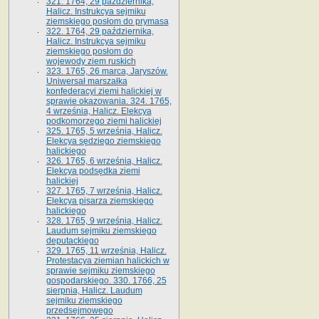
321. 1764, 29 października,
Halicz. Instrukcya sejmiku
ziemskiego posłom do prymasa
322. 1764, 29 października,
Halicz. Instrukcya sejmiku
ziemskiego posłom do
wojewody ziem ruskich
323. 1765, 26 marca, Jaryszów.
Uniwersał marszałka
konfederacyi ziemi halickiej w
sprawie okazowania. 324. 1765,
4 września, Halicz. Elekcya
podkomorzego ziemi halickiej
325. 1765, 5 września, Halicz.
Elekcya sędziego ziemskiego
halickiego
326. 1765, 6 września, Halicz.
Elekcya podsędka ziemi
halickiej
327. 1765, 7 września, Halicz.
Elekcya pisarza ziemskiego
halickiego
328. 1765, 9 września, Halicz.
Laudum sejmiku ziemskiego
deputackiego
329. 1765, 11 września, Halicz.
Protestacya ziemian halickich w
sprawie sejmiku ziemskiego
gospodarskiego. 330. 1766, 25
sierpnia, Halicz. Laudum
sejmiku ziemskiego
przedsejmowego