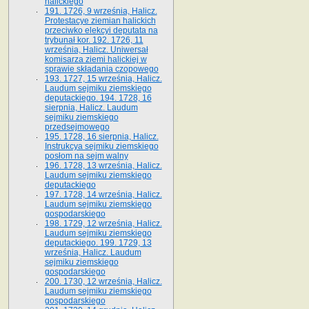
halickiego
191. 1726, 9 września, Halicz.
Protestacye ziemian halickich
przeciwko elekcyi deputata na
trybunał kor. 192. 1726, 11
września, Halicz. Uniwersał
komisarza ziemi halickiej w
sprawie składania czopowego
193. 1727, 15 września, Halicz.
Laudum sejmiku ziemskiego
deputackiego. 194. 1728, 16
sierpnia, Halicz. Laudum
sejmiku ziemskiego
przedsejmowego
195. 1728, 16 sierpnia, Halicz.
Instrukcya sejmiku ziemskiego
posłom na sejm walny
196. 1728, 13 września, Halicz.
Laudum sejmiku ziemskiego
deputackiego
197. 1728, 14 września, Halicz.
Laudum sejmiku ziemskiego
gospodarskiego
198. 1729, 12 września, Halicz.
Laudum sejmiku ziemskiego
deputackiego. 199. 1729, 13
września, Halicz. Laudum
sejmiku ziemskiego
gospodarskiego
200. 1730, 12 września, Halicz.
Laudum sejmiku ziemskiego
gospodarskiego