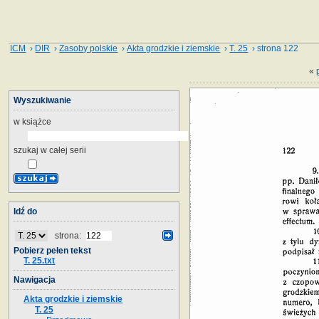
ICM
›
DIR
›
Zasoby polskie
›
Akta grodzkie i ziemskie
›
T. 25
› strona 122
«
Wyszukiwanie
w książce
szukaj w całej serii
Idź do
strona:
Pobierz pełen tekst
T. 25.txt
Nawigacja
Akta grodzkie i ziemskie
T. 25