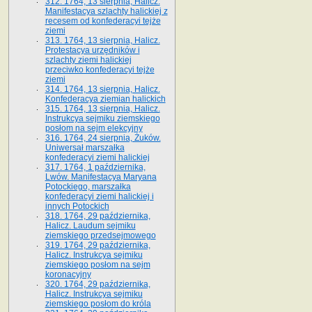
312. 1764, 13 sierpnia, Halicz.
Manifestacya szlachty halickiej z
recesem od konfederacyi tejże
ziemi
313. 1764, 13 sierpnia, Halicz.
Protestacya urzędników i
szlachty ziemi halickiej
przeciwko konfederacyi tejże
ziemi
314. 1764, 13 sierpnia, Halicz.
Konfederacya ziemian halickich
315. 1764, 13 sierpnia, Halicz.
Instrukcya sejmiku ziemskiego
posłom na sejm elekcyjny
316. 1764, 24 sierpnia, Żuków.
Uniwersał marszałka
konfederacyi ziemi halickiej
317. 1764, 1 października,
Lwów. Manifestacya Maryana
Potockiego, marszałka
konfederacyi ziemi halickiej i
innych Potockich
318. 1764, 29 października,
Halicz. Laudum sejmiku
ziemskiego przedsejmowego
319. 1764, 29 października,
Halicz. Instrukcya sejmiku
ziemskiego posłom na sejm
koronacyjny
320. 1764, 29 października,
Halicz. Instrukcya sejmiku
ziemskiego posłom do króla