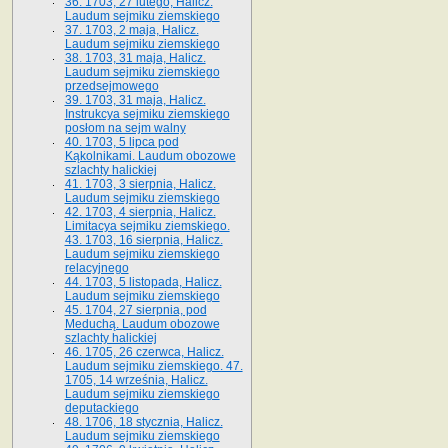
36. 1703, 27 lutego, Halicz.
Laudum sejmiku ziemskiego
37. 1703, 2 maja, Halicz.
Laudum sejmiku ziemskiego
38. 1703, 31 maja, Halicz.
Laudum sejmiku ziemskiego
przedsejmowego
39. 1703, 31 maja, Halicz.
Instrukcya sejmiku ziemskiego
posłom na sejm walny
40. 1703, 5 lipca pod
Kąkolnikami. Laudum obozowe
szlachty halickiej
41­. 1703, 3 sierpnia, Halicz.
Laudum sejmiku ziemskiego
42. 1703, 4 sierpnia, Halicz.
Limitacya sejmiku ziemskiego.
43. 1703, 16 sierpnia, Halicz.
Laudum sejmiku ziemskiego
relacyjnego
44. 1703, 5 listopada, Halicz.
Laudum sejmiku ziemskiego
45. 1704, 27 sierpnia, pod
Meduchą. Laudum obozowe
szlachty halickiej
46. 1705, 26 czerwca, Halicz.
Laudum sejmiku ziemskiego. 47.
1705, 14 września, Halicz.
Laudum sejmiku ziemskiego
deputackiego
48. 1706, 18 stycznia, Halicz.
Laudum sejmiku ziemskiego