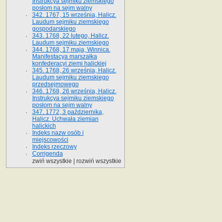
Instrukcya sejmiku ziemskiego
posłom na sejm walny
342. 1767, 15 września, Halicz.
Laudum sejmiku ziemskiego
gospodarskiego
343. 1768, 22 lutego, Halicz.
Laudum sejmiku ziemskiego
344. 1768, 17 maja, Winnica.
Manifestacya marszałka
konfederacyi ziemi halickiej
345. 1768, 26 września, Halicz.
Laudum sejmiku ziemskiego
przedsejmowego
346. 1768, 26 września, Halicz.
Instrukcya sejmiku ziemskiego
posłom na sejm walny
347. 1772, 3 października,
Halicz. Uchwała ziemian
halickich
Indeks nazw osób i
miejscowości
Indeks rzeczowy
Corrigenda
zwiń wszystkie
|
rozwiń wszystkie