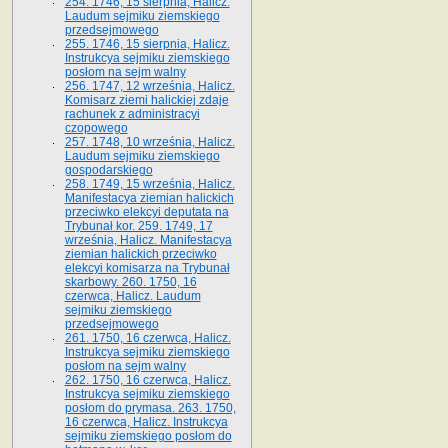
254. 1746, 15 sierpnia, Halicz.
Laudum sejmiku ziemskiego
przedsejmowego
255. 1746, 15 sierpnia, Halicz.
Instrukcya sejmiku ziemskiego
posłom na sejm walny
256. 1747, 12 września, Halicz.
Komisarz ziemi halickiej zdaje
rachunek z administracyi
czopowego
257. 1748, 10 września, Halicz.
Laudum sejmiku ziemskiego
gospodarskiego
258. 1749, 15 września, Halicz.
Manifestacya ziemian halickich
przeciwko elekcyi deputata na
Trybunał kor. 259. 1749, 17
września, Halicz. Manifestacya
ziemian halickich przeciwko
elekcyi komisarza na Trybunał
skarbowy. 260. 1750, 16
czerwca, Halicz. Laudum
sejmiku ziemskiego
przedsejmowego
261. 1750, 16 czerwca, Halicz.
Instrukcya sejmiku ziemskiego
posłom na sejm walny
262. 1750, 16 czerwca, Halicz.
Instrukcya sejmiku ziemskiego
posłom do prymasa. 263. 1750,
16 czerwca, Halicz. Instrukcya
sejmiku ziemskiego posłom do