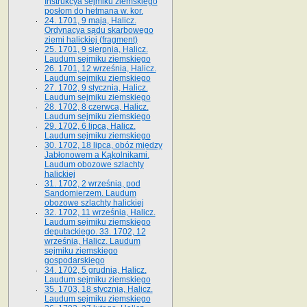
Instrukcya sejmiku ziemskiego
posłom do hetmana w. kor.
24. 1701, 9 maja, Halicz.
Ordynacya sądu skarbowego
ziemi halickiej (fragment)
25. 1701, 9 sierpnia, Halicz.
Laudum sejmiku ziemskiego
26. 1701, 12 września, Halicz.
Laudum sejmiku ziemskiego
27. 1702, 9 stycznia, Halicz.
Laudum sejmiku ziemskiego
28. 1702, 8 czerwca, Halicz.
Laudum sejmiku ziemskiego
29. 1702, 6 lipca, Halicz.
Laudum sejmiku ziemskiego
30. 1702, 18 lipca, obóz między
Jabłonowem a Kąkolnikami.
Laudum obozowe szlachty
halickiej
31. 1702, 2 września, pod
Sandomierzem. Laudum
obozowe szlachty halickiej
32. 1702, 11 września, Halicz.
Laudum sejmiku ziemskiego
deputackiego. 33. 1702, 12
września, Halicz. Laudum
sejmiku ziemskiego
gospodarskiego
34. 1702, 5 grudnia, Halicz.
Laudum sejmiku ziemskiego
35. 1703, 18 stycznia, Halicz.
Laudum sejmiku ziemskiego