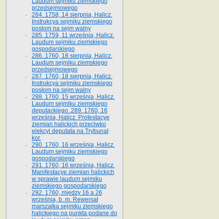
Laudum sejmiku ziemskiego
przedsejmowego
284. 1758, 14 sierpnia, Halicz.
Instrukcya sejmiku ziemskiego
posłom na sejm walny
285. 1759, 11 września, Halicz.
Laudum sejmiku ziemskiego
gospodarskiego
286. 1760, 18 sierpnia, Halicz.
Laudum sejmiku ziemskiego
przedsejmowego
287. 1760, 18 sierpnia, Halicz.
Instrukcya sejmiku ziemskiego
posłom na sejm walny
288. 1760, 15 września, Halicz.
Laudum sejmiku ziemskiego
deputackiego. 289. 1760, 16
września, Halicz. Protestacye
ziemian halickich przeciwko
elekcyi deputata na Trybunał
kor.
290. 1760, 16 września, Halicz.
Laudum sejmiku ziemskiego
gospodarskiego
291. 1760, 16 września, Halicz.
Manifestacye ziemian halickich
w sprawie laudum sejmiku
ziemskiego gospodarskiego
292. 1760, między 16 a 26
września, b. m. Rewersał
marszałka sejmiku ziemskiego
halickiego na punkta podane do