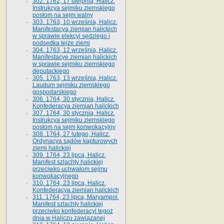
302. 1762, 17 sierpnia, Halicz.
Instrukcya sejmiku ziemskiego
posłom na sejm walny
303. 1763, 10 września, Halicz.
Manifestacya ziemian halickich
w sprawie elekcyi sędziego i
podsędka tejże ziemi
304. 1763, 12 września, Halicz.
Manifestacye ziemian halickich
w sprawie sejmiku ziemskiego
deputackiego
305. 1763, 13 września, Halicz.
Laudum sejmiku ziemskiego
gospodarskiego
306. 1764, 30 stycznia, Halicz.
Konfederacya ziemian halickich
307. 1764, 30 stycznia, Halicz.
Instrukcya sejmiku ziemskiego
posłom na sejm konwokacyjny
308. 1764, 27 lutego, Halicz.
Ordynacya sądów kapturowych
ziemi halickiej
309. 1764, 23 lipca, Halicz.
Manifest szlachty halickiej
przeciwko uchwałom sejmu
konwokacyjnego
310. 1764, 23 lipca, Halicz.
Konfederacya ziemian halickich
311. 1764, 23 lipca, Maryampol.
Manifest szlachty halickiej
przeciwko konfederacyi tegoż
dnia w Haliczu zawiązanej