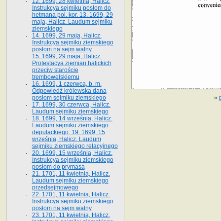
12. 1699, 28 kwietnia, Halicz.
Instrukcya sejmiku posłom do
hetmana pol. kor. 13. 1699, 29
maja, Halicz. Laudum sejmiku
ziemskiego
14. 1699, 29 maja, Halicz.
Instrukcya sejmiku ziemskiego
posłom na sejm walny
15. 1699, 29 maja, Halicz.
Protestacya ziemian halickich
przeciw staroście
trembowelskiemu
16. 1699, 1 czerwca, b. m.
Odpowiedź królewska dana
«
posłom sejmiku ziemskiego
17. 1699, 30 czerwca, Halicz.
Laudum sejmiku ziemskiego
18. 1699, 14 września, Halicz.
Laudum sejmiku ziemskiego
deputackiego. 19. 1699, 15
września, Halicz. Laudum
sejmiku ziemskiego relacyjnego
20. 1699, 15 września, Halicz.
Instrukcya sejmiku ziemskiego
posłom do prymasa
21. 1701, 11 kwietnia, Halicz.
Laudum sejmiku ziemskiego
przedsejmowego
22. 1701, 11 kwietnia, Halicz.
Instrukcya sejmiku ziemskiego
posłom na sejm walny
23. 1701, 11 kwietnia, Halicz.