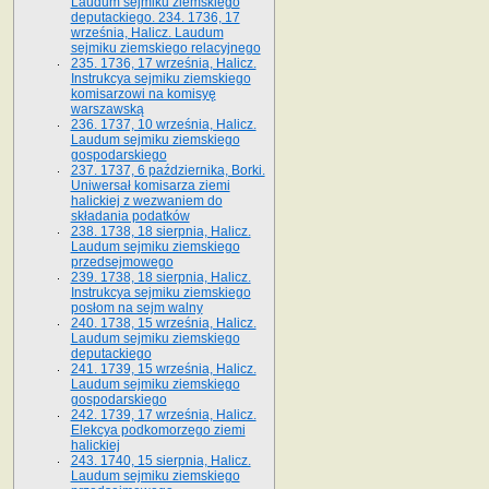
Laudum sejmiku ziemskiego
deputackiego. 234. 1736, 17
września, Halicz. Laudum
sejmiku ziemskiego relacyjnego
235. 1736, 17 września, Halicz.
Instrukcya sejmiku ziemskiego
komisarzowi na komisyę
warszawską
236. 1737, 10 września, Halicz.
Laudum sejmiku ziemskiego
gospodarskiego
237. 1737, 6 października, Borki.
Uniwersał komisarza ziemi
halickiej z wezwaniem do
składania podatków
238. 1738, 18 sierpnia, Halicz.
Laudum sejmiku ziemskiego
przedsejmowego
239. 1738, 18 sierpnia, Halicz.
Instrukcya sejmiku ziemskiego
posłom na sejm walny
240. 1738, 15 września, Halicz.
Laudum sejmiku ziemskiego
deputackiego
241. 1739, 15 września, Halicz.
Laudum sejmiku ziemskiego
gospodarskiego
242. 1739, 17 września, Halicz.
Elekcya podkomorzego ziemi
halickiej
243. 1740, 15 sierpnia, Halicz.
Laudum sejmiku ziemskiego