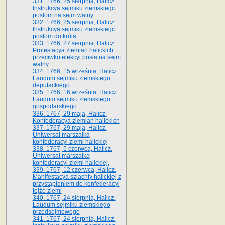
331. 1766, 25 sierpnia, Halicz.
Instrukcya sejmiku ziemskiego
posłom na sejm walny
332. 1766, 25 sierpnia, Halicz.
Instrukcya sejmiku ziemskiego
posłom do króla
333. 1766, 27 sierpnia, Halicz.
Protestacya ziemian halickich
przeciwko elekcyi posła na sejm
walny
334. 1766, 15 września, Halicz.
Laudum sejmiku ziemskiego
deputackiego
335. 1766, 16 września, Halicz.
Laudum sejmiku ziemskiego
gospodarskiego
336. 1767, 29 maja, Halicz.
Konfederacya ziemian halickich
337. 1767, 29 maja, Halicz.
Uniwersał marszałka
konfederacyi ziemi halickiej
338. 1767, 5 czerwca, Halicz.
Uniwersał marszałka
konfederacyi ziemi halickiej.
339. 1767, 12 czerwca, Halicz.
Manifestacya szlachty halickiej z
przystąpieniem do konfederacyi
tejże ziemi
340. 1767, 24 sierpnia, Halicz.
Laudum sejmiku ziemskiego
przedsejmowego
341. 1767, 24 sierpnia, Halicz.