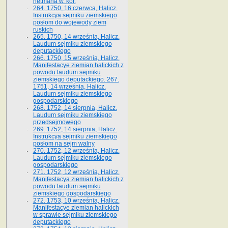
hetmana w. kor.
264. 1750, 16 czerwca, Halicz.
Instrukcya sejmiku ziemskiego
posłom do wojewody ziem
ruskich
265. 1750, 14 września, Halicz.
Laudum sejmiku ziemskiego
deputackiego
266. 1750, 15 września, Halicz.
Manifestacye ziemian halickich z
powodu laudum sejmiku
ziemskiego deputackiego. 267.
1751, 14 września, Halicz.
Laudum sejmiku ziemskiego
gospodarskiego
268. 1752, 14 sierpnia, Halicz.
Laudum sejmiku ziemskiego
przedsejmowego
269. 1752, 14 sierpnia, Halicz.
Instrukcya sejmiku ziemskiego
posłom na sejm walny
270. 1752, 12 września, Halicz.
Laudum sejmiku ziemskiego
gospodarskiego
271. 1752, 12 września, Halicz.
Manifestacya ziemian halickich z
powodu laudum sejmiku
ziemskiego gospodarskiego
272. 1753, 10 września, Halicz.
Manifestacye ziemian halickich
w sprawie sejmiku ziemskiego
deputackiego