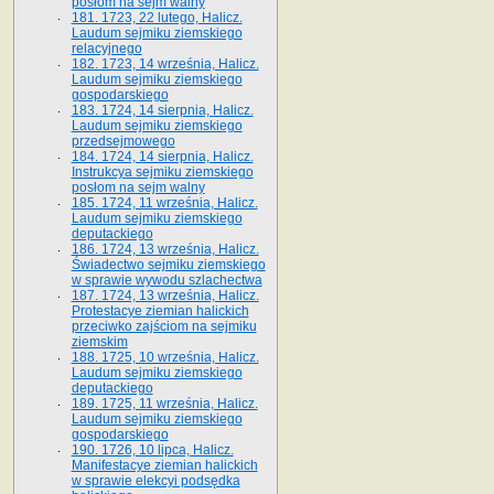
posłom na sejm walny
181. 1723, 22 lutego, Halicz.
Laudum sejmiku ziemskiego
relacyjnego
182. 1723, 14 września, Halicz.
Laudum sejmiku ziemskiego
gospodarskiego
183. 1724, 14 sierpnia, Halicz.
Laudum sejmiku ziemskiego
przedsejmowego
184. 1724, 14 sierpnia, Halicz.
Instrukcya sejmiku ziemskiego
posłom na sejm walny
185. 1724, 11 września, Halicz.
Laudum sejmiku ziemskiego
deputackiego
186. 1724, 13 września, Halicz.
Świadectwo sejmiku ziemskiego
w sprawie wywodu szlachectwa
187. 1724, 13 września, Halicz.
Protestacye ziemian halickich
przeciwko zajściom na sejmiku
ziemskim
188. 1725, 10 września, Halicz.
Laudum sejmiku ziemskiego
deputackiego
189. 1725, 11 września, Halicz.
Laudum sejmiku ziemskiego
gospodarskiego
190. 1726, 10 lipca, Halicz.
Manifestacye ziemian halickich
w sprawie elekcyi podsędka