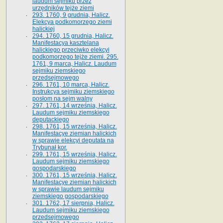
laudum sejmiku przez
urzędników tejże ziemi
293. 1760, 9 grudnia, Halicz.
Elekcya podkomorzego ziemi
halickiej
294. 1760, 15 grudnia, Halicz.
Manifestacya kasztelana
halickiego przeciwko elekcyi
podkomorzego tejże ziemi. 295.
1761, 9 marca, Halicz. Laudum
sejmiku ziemskiego
przedsejmowego
296. 1761, 10 marca, Halicz.
Instrukcya sejmiku ziemskiego
posłom na sejm walny
297. 1761, 14 września, Halicz.
Laudum sejmiku ziemskiego
deputackiego
298. 1761, 15 września, Halicz.
Manifestacye ziemian halickich
w sprawie elekcyi deputata na
Trybunał kor.
299. 1761, 15 września, Halicz.
Laudum sejmiku ziemskiego
gospodarskiego
300. 1761, 15 września, Halicz.
Manifestacye ziemian halickich
w sprawie laudum sejmiku
ziemskiego gospodarskiego
301. 1762, 17 sierpnia, Halicz.
Laudum sejmiku ziemskiego
przedsejmowego