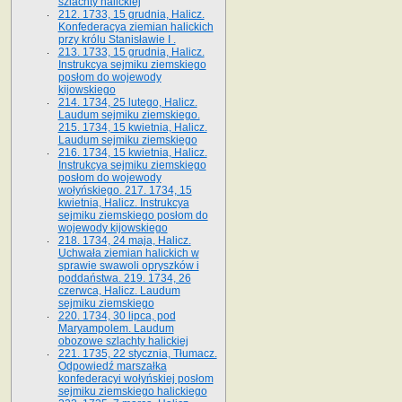
szlachty halickiej
212. 1733, 15 grudnia, Halicz.
Konfederacya ziemian halickich
przy królu Stanisławie I .
213. 1733, 15 grudnia, Halicz.
Instrukcya sejmiku ziemskiego
posłom do wojewody
kijowskiego
214. 1734, 25 lutego, Halicz.
Laudum sejmiku ziemskiego.
215. 1734, 15 kwietnia, Halicz.
Laudum sejmiku ziemskiego
216. 1734, 15 kwietnia, Halicz.
Instrukcya sejmiku ziemskiego
posłom do wojewody
wołyńskiego. 217. 1734, 15
kwietnia, Halicz. Instrukcya
sejmiku ziemskiego posłom do
wojewody kijowskiego
218. 1734, 24 maja, Halicz.
Uchwała ziemian halickich w
sprawie swawoli opryszków i
poddaństwa. 219. 1734, 26
czerwca, Halicz. Laudum
sejmiku ziemskiego
220. 1734, 30 lipca, pod
Maryampolem. Laudum
obozowe szlachty halickiej
221. 1735, 22 stycznia, Tłumacz.
Odpowiedź marszałka
konfederacyi wołyńskiej posłom
sejmiku ziemskiego halickiego