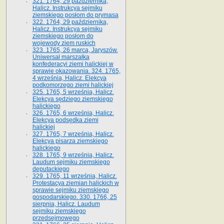
321. 1764, 29 października,
Halicz. Instrukcya sejmiku
ziemskiego posłom do prymasa
322. 1764, 29 października,
Halicz. Instrukcya sejmiku
ziemskiego posłom do
wojewody ziem ruskich
323. 1765, 26 marca, Jaryszów.
Uniwersał marszałka
konfederacyi ziemi halickiej w
sprawie okazowania. 324. 1765,
4 września, Halicz. Elekcya
podkomorzego ziemi halickiej
325. 1765, 5 września, Halicz.
Elekcya sędziego ziemskiego
halickiego
326. 1765, 6 września, Halicz.
Elekcya podsędka ziemi
halickiej
327. 1765, 7 września, Halicz.
Elekcya pisarza ziemskiego
halickiego
328. 1765, 9 września, Halicz.
Laudum sejmiku ziemskiego
deputackiego
329. 1765, 11 września, Halicz.
Protestacya ziemian halickich w
sprawie sejmiku ziemskiego
gospodarskiego. 330. 1766, 25
sierpnia, Halicz. Laudum
sejmiku ziemskiego
przedsejmowego