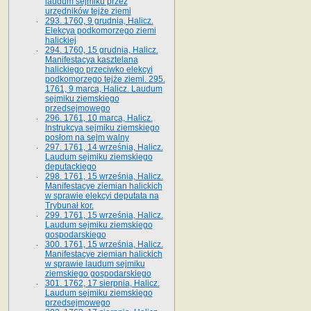
laudum sejmiku przez
urzędników tejże ziemi
293. 1760, 9 grudnia, Halicz.
Elekcya podkomorzego ziemi
halickiej
294. 1760, 15 grudnia, Halicz.
Manifestacya kasztelana
halickiego przeciwko elekcyi
podkomorzego tejże ziemi. 295.
1761, 9 marca, Halicz. Laudum
sejmiku ziemskiego
przedsejmowego
296. 1761, 10 marca, Halicz.
Instrukcya sejmiku ziemskiego
posłom na sejm walny
297. 1761, 14 września, Halicz.
Laudum sejmiku ziemskiego
deputackiego
298. 1761, 15 września, Halicz.
Manifestacye ziemian halickich
w sprawie elekcyi deputata na
Trybunał kor.
299. 1761, 15 września, Halicz.
Laudum sejmiku ziemskiego
gospodarskiego
300. 1761, 15 września, Halicz.
Manifestacye ziemian halickich
w sprawie laudum sejmiku
ziemskiego gospodarskiego
301. 1762, 17 sierpnia, Halicz.
Laudum sejmiku ziemskiego
przedsejmowego