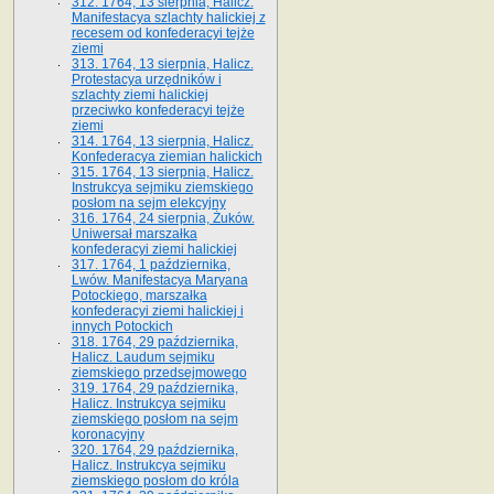
312. 1764, 13 sierpnia, Halicz.
Manifestacya szlachty halickiej z
recesem od konfederacyi tejże
ziemi
313. 1764, 13 sierpnia, Halicz.
Protestacya urzędników i
szlachty ziemi halickiej
przeciwko konfederacyi tejże
ziemi
314. 1764, 13 sierpnia, Halicz.
Konfederacya ziemian halickich
315. 1764, 13 sierpnia, Halicz.
Instrukcya sejmiku ziemskiego
posłom na sejm elekcyjny
316. 1764, 24 sierpnia, Żuków.
Uniwersał marszałka
konfederacyi ziemi halickiej
317. 1764, 1 października,
Lwów. Manifestacya Maryana
Potockiego, marszałka
konfederacyi ziemi halickiej i
innych Potockich
318. 1764, 29 października,
Halicz. Laudum sejmiku
ziemskiego przedsejmowego
319. 1764, 29 października,
Halicz. Instrukcya sejmiku
ziemskiego posłom na sejm
koronacyjny
320. 1764, 29 października,
Halicz. Instrukcya sejmiku
ziemskiego posłom do króla