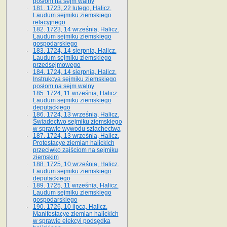
posłom na sejm walny
181. 1723, 22 lutego, Halicz.
Laudum sejmiku ziemskiego
relacyjnego
182. 1723, 14 września, Halicz.
Laudum sejmiku ziemskiego
gospodarskiego
183. 1724, 14 sierpnia, Halicz.
Laudum sejmiku ziemskiego
przedsejmowego
184. 1724, 14 sierpnia, Halicz.
Instrukcya sejmiku ziemskiego
posłom na sejm walny
185. 1724, 11 września, Halicz.
Laudum sejmiku ziemskiego
deputackiego
186. 1724, 13 września, Halicz.
Świadectwo sejmiku ziemskiego
w sprawie wywodu szlachectwa
187. 1724, 13 września, Halicz.
Protestacye ziemian halickich
przeciwko zajściom na sejmiku
ziemskim
188. 1725, 10 września, Halicz.
Laudum sejmiku ziemskiego
deputackiego
189. 1725, 11 września, Halicz.
Laudum sejmiku ziemskiego
gospodarskiego
190. 1726, 10 lipca, Halicz.
Manifestacye ziemian halickich
w sprawie elekcyi podsędka