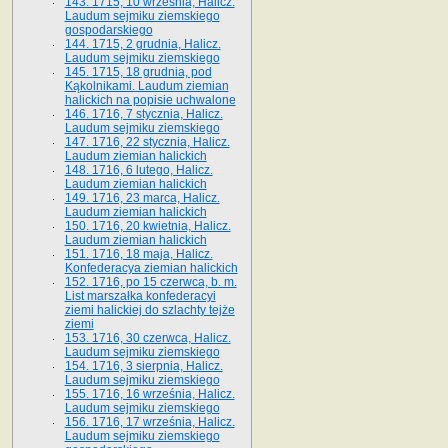
143. 1715, 10 września, Halicz.
Laudum sejmiku ziemskiego
gospodarskiego
144. 1715, 2 grudnia, Halicz.
Laudum sejmiku ziemskiego
145. 1715, 18 grudnia, pod
Kąkolnikami. Laudum ziemian
halickich na popisie uchwalone
146. 1716, 7 stycznia, Halicz.
Laudum sejmiku ziemskiego
147. 1716, 22 stycznia, Halicz.
Laudum ziemian halickich
148. 1716, 6 lutego, Halicz.
Laudum ziemian halickich
149. 1716, 23 marca, Halicz.
Laudum ziemian halickich
150. 1716, 20 kwietnia, Halicz.
Laudum ziemian halickich
151. 1716, 18 maja, Halicz.
Konfederacya ziemian halickich
152. 1716, po 15 czerwca, b. m.
List marszałka konfederacyi
ziemi halickiej do szlachty tejże
ziemi
153. 1716, 30 czerwca, Halicz.
Laudum sejmiku ziemskiego
154. 1716, 3 sierpnia, Halicz.
Laudum sejmiku ziemskiego
155. 1716, 16 września, Halicz.
Laudum sejmiku ziemskiego
156. 1716, 17 września, Halicz.
Laudum sejmiku ziemskiego