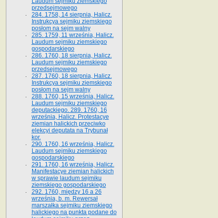
Laudum sejmiku ziemskiego
przedsejmowego
284. 1758, 14 sierpnia, Halicz.
Instrukcya sejmiku ziemskiego
posłom na sejm walny
285. 1759, 11 września, Halicz.
Laudum sejmiku ziemskiego
gospodarskiego
286. 1760, 18 sierpnia, Halicz.
Laudum sejmiku ziemskiego
przedsejmowego
287. 1760, 18 sierpnia, Halicz.
Instrukcya sejmiku ziemskiego
posłom na sejm walny
288. 1760, 15 września, Halicz.
Laudum sejmiku ziemskiego
deputackiego. 289. 1760, 16
września, Halicz. Protestacye
ziemian halickich przeciwko
elekcyi deputata na Trybunał
kor.
290. 1760, 16 września, Halicz.
Laudum sejmiku ziemskiego
gospodarskiego
291. 1760, 16 września, Halicz.
Manifestacye ziemian halickich
w sprawie laudum sejmiku
ziemskiego gospodarskiego
292. 1760, między 16 a 26
września, b. m. Rewersał
marszałka sejmiku ziemskiego
halickiego na punkta podane do