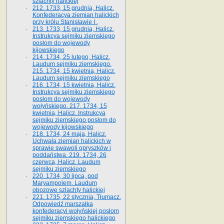
szlachty halickiej
212. 1733, 15 grudnia, Halicz.
Konfederacya ziemian halickich
przy królu Stanisławie I .
213. 1733, 15 grudnia, Halicz.
Instrukcya sejmiku ziemskiego
posłom do wojewody
kijowskiego
214. 1734, 25 lutego, Halicz.
Laudum sejmiku ziemskiego.
215. 1734, 15 kwietnia, Halicz.
Laudum sejmiku ziemskiego
216. 1734, 15 kwietnia, Halicz.
Instrukcya sejmiku ziemskiego
posłom do wojewody
wołyńskiego. 217. 1734, 15
kwietnia, Halicz. Instrukcya
sejmiku ziemskiego posłom do
wojewody kijowskiego
218. 1734, 24 maja, Halicz.
Uchwała ziemian halickich w
sprawie swawoli opryszków i
poddaństwa. 219. 1734, 26
czerwca, Halicz. Laudum
sejmiku ziemskiego
220. 1734, 30 lipca, pod
Maryampolem. Laudum
obozowe szlachty halickiej
221. 1735, 22 stycznia, Tłumacz.
Odpowiedź marszałka
konfederacyi wołyńskiej posłom
sejmiku ziemskiego halickiego