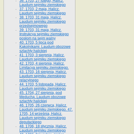
36. 1703, 27 lutego, Halicz.
Laudum sejmiku ziemskiego
37. 1703, 2 maja, Halicz.
Laudum sejmiku ziemskiego
38. 1703, 31 maja, Halicz.
Laudum sejmiku ziemskiego
przedsejmowego
39. 1703, 31 maja, Halicz.
Instrukcya sejmiku ziemskiego
posłom na sejm walny
40. 1703, 5 lipca pod
Kąkolnikami. Laudum obozowe
szlachty halickiej
41­. 1703, 3 sierpnia, Halicz.
Laudum sejmiku ziemskiego
42. 1703, 4 sierpnia, Halicz.
Limitacya sejmiku ziemskiego.
43. 1703, 16 sierpnia, Halicz.
Laudum sejmiku ziemskiego
relacyjnego
44. 1703, 5 listopada, Halicz.
Laudum sejmiku ziemskiego
45. 1704, 27 sierpnia, pod
Meduchą. Laudum obozowe
szlachty halickiej
46. 1705, 26 czerwca, Halicz.
Laudum sejmiku ziemskiego. 47.
1705, 14 września, Halicz.
Laudum sejmiku ziemskiego
deputackiego
48. 1706, 18 stycznia, Halicz.
Laudum sejmiku ziemskiego