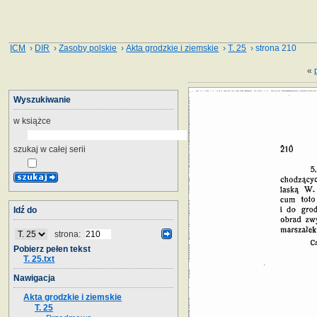
ICM
›
DIR
›
Zasoby polskie
›
Akta grodzkie i ziemskie
›
T. 25
› strona 210
«
Wyszukiwanie
w książce
szukaj w całej serii
Idź do
strona:
Pobierz pełen tekst
T. 25.txt
Nawigacja
Akta grodzkie i ziemskie
T. 25