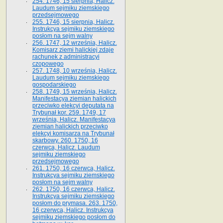
254. 1746, 15 sierpnia, Halicz.
Laudum sejmiku ziemskiego
przedsejmowego
255. 1746, 15 sierpnia, Halicz.
Instrukcya sejmiku ziemskiego
posłom na sejm walny
256. 1747, 12 września, Halicz.
Komisarz ziemi halickiej zdaje
rachunek z administracyi
czopowego
257. 1748, 10 września, Halicz.
Laudum sejmiku ziemskiego
gospodarskiego
258. 1749, 15 września, Halicz.
Manifestacya ziemian halickich
przeciwko elekcyi deputata na
Trybunał kor. 259. 1749, 17
września, Halicz. Manifestacya
ziemian halickich przeciwko
elekcyi komisarza na Trybunał
skarbowy. 260. 1750, 16
czerwca, Halicz. Laudum
sejmiku ziemskiego
przedsejmowego
261. 1750, 16 czerwca, Halicz.
Instrukcya sejmiku ziemskiego
posłom na sejm walny
262. 1750, 16 czerwca, Halicz.
Instrukcya sejmiku ziemskiego
posłom do prymasa. 263. 1750,
16 czerwca, Halicz. Instrukcya
sejmiku ziemskiego posłom do