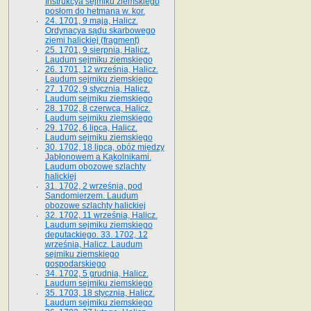
Instrukcya sejmiku ziemskiego
posłom do hetmana w. kor.
24. 1701, 9 maja, Halicz.
Ordynacya sądu skarbowego
ziemi halickiej (fragment)
25. 1701, 9 sierpnia, Halicz.
Laudum sejmiku ziemskiego
26. 1701, 12 września, Halicz.
Laudum sejmiku ziemskiego
27. 1702, 9 stycznia, Halicz.
Laudum sejmiku ziemskiego
28. 1702, 8 czerwca, Halicz.
Laudum sejmiku ziemskiego
29. 1702, 6 lipca, Halicz.
Laudum sejmiku ziemskiego
30. 1702, 18 lipca, obóz między
Jabłonowem a Kąkolnikami.
Laudum obozowe szlachty
halickiej
31. 1702, 2 września, pod
Sandomierzem. Laudum
obozowe szlachty halickiej
32. 1702, 11 września, Halicz.
Laudum sejmiku ziemskiego
deputackiego. 33. 1702, 12
września, Halicz. Laudum
sejmiku ziemskiego
gospodarskiego
34. 1702, 5 grudnia, Halicz.
Laudum sejmiku ziemskiego
35. 1703, 18 stycznia, Halicz.
Laudum sejmiku ziemskiego