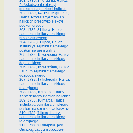
201. 1730, 14 grudnia, Halicz.
Poświadczenie elekcyi
podkomorzego ziemi halickiej
202. 1730, 14, 15 i 16 grudnia,
Halicz. Protestacye ziemian
halickich przeciwko elekcyi
podkomorzego
203. 1732, 31 lipca, Halicz.
Laudum sejmiku ziemskiego
przedsejmowego
204. 1732, 31 lipca, Halicz.
Instrukcya sejmiku ziemskiego
posłom na sejm walny
205. 1732, 15 września, Halicz.
Laudum sejmiku ziemskiego
deputackiego
206. 1732, 16 września, Halicz.
Laudum sejmiku ziemskiego
gospodarskiego
207. 1732, 17 listopada, Halicz.
Laudum sejmiku ziemskiego
relacyjnego
208. 1733, 10 marca, Halicz.
Konfederacya ziemian halickich­
209. 1733, 10 marca, Halicz.
Instrukcya sejmiku ziemskiego
posłom na sejm konwokacyjny
210. 1733, 7 lipca, Halicz.
Laudum sejmiku ziemskiego
relacyjnego
211. 1733, 31 sierpnia, pod
Gruszką. Laudum obozowe