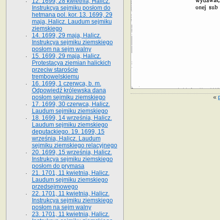
12. 1699, 28 kwietnia, Halicz.
Instrukcya sejmiku posłom do
hetmana pol. kor. 13. 1699, 29
maja, Halicz. Laudum sejmiku
ziemskiego
14. 1699, 29 maja, Halicz.
Instrukcya sejmiku ziemskiego
posłom na sejm walny
15. 1699, 29 maja, Halicz.
Protestacya ziemian halickich
przeciw staroście
trembowelskiemu
16. 1699, 1 czerwca, b. m.
Odpowiedź królewska dana
«
posłom sejmiku ziemskiego
17. 1699, 30 czerwca, Halicz.
Laudum sejmiku ziemskiego
18. 1699, 14 września, Halicz.
Laudum sejmiku ziemskiego
deputackiego. 19. 1699, 15
września, Halicz. Laudum
sejmiku ziemskiego relacyjnego
20. 1699, 15 września, Halicz.
Instrukcya sejmiku ziemskiego
posłom do prymasa
21. 1701, 11 kwietnia, Halicz.
Laudum sejmiku ziemskiego
przedsejmowego
22. 1701, 11 kwietnia, Halicz.
Instrukcya sejmiku ziemskiego
posłom na sejm walny
23. 1701, 11 kwietnia, Halicz.