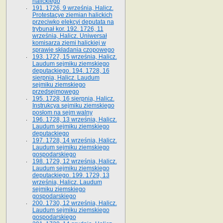
halickiego
191. 1726, 9 września, Halicz.
Protestacye ziemian halickich
przeciwko elekcyi deputata na
trybunał kor. 192. 1726, 11
września, Halicz. Uniwersał
komisarza ziemi halickiej w
sprawie składania czopowego
193. 1727, 15 września, Halicz.
Laudum sejmiku ziemskiego
deputackiego. 194. 1728, 16
sierpnia, Halicz. Laudum
sejmiku ziemskiego
przedsejmowego
195. 1728, 16 sierpnia, Halicz.
Instrukcya sejmiku ziemskiego
posłom na sejm walny
196. 1728, 13 września, Halicz.
Laudum sejmiku ziemskiego
deputackiego
197. 1728, 14 września, Halicz.
Laudum sejmiku ziemskiego
gospodarskiego
198. 1729, 12 września, Halicz.
Laudum sejmiku ziemskiego
deputackiego. 199. 1729, 13
września, Halicz. Laudum
sejmiku ziemskiego
gospodarskiego
200. 1730, 12 września, Halicz.
Laudum sejmiku ziemskiego
gospodarskiego