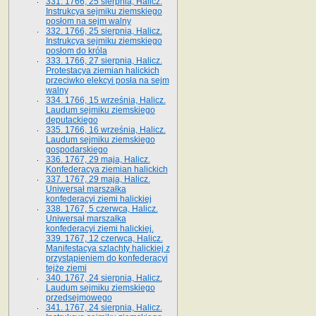
331. 1766, 25 sierpnia, Halicz.
Instrukcya sejmiku ziemskiego
posłom na sejm walny
332. 1766, 25 sierpnia, Halicz.
Instrukcya sejmiku ziemskiego
posłom do króla
333. 1766, 27 sierpnia, Halicz.
Protestacya ziemian halickich
przeciwko elekcyi posła na sejm
walny
334. 1766, 15 września, Halicz.
Laudum sejmiku ziemskiego
deputackiego
335. 1766, 16 września, Halicz.
Laudum sejmiku ziemskiego
gospodarskiego
336. 1767, 29 maja, Halicz.
Konfederacya ziemian halickich
337. 1767, 29 maja, Halicz.
Uniwersał marszałka
konfederacyi ziemi halickiej
338. 1767, 5 czerwca, Halicz.
Uniwersał marszałka
konfederacyi ziemi halickiej.
339. 1767, 12 czerwca, Halicz.
Manifestacya szlachty halickiej z
przystąpieniem do konfederacyi
tejże ziemi
340. 1767, 24 sierpnia, Halicz.
Laudum sejmiku ziemskiego
przedsejmowego
341. 1767, 24 sierpnia, Halicz.