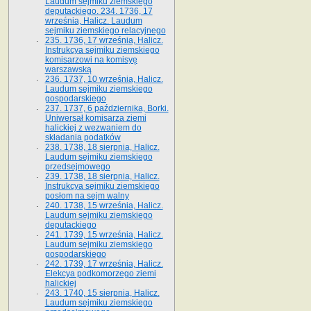
Laudum sejmiku ziemskiego
deputackiego. 234. 1736, 17
września, Halicz. Laudum
sejmiku ziemskiego relacyjnego
235. 1736, 17 września, Halicz.
Instrukcya sejmiku ziemskiego
komisarzowi na komisyę
warszawską
236. 1737, 10 września, Halicz.
Laudum sejmiku ziemskiego
gospodarskiego
237. 1737, 6 października, Borki.
Uniwersał komisarza ziemi
halickiej z wezwaniem do
składania podatków
238. 1738, 18 sierpnia, Halicz.
Laudum sejmiku ziemskiego
przedsejmowego
239. 1738, 18 sierpnia, Halicz.
Instrukcya sejmiku ziemskiego
posłom na sejm walny
240. 1738, 15 września, Halicz.
Laudum sejmiku ziemskiego
deputackiego
241. 1739, 15 września, Halicz.
Laudum sejmiku ziemskiego
gospodarskiego
242. 1739, 17 września, Halicz.
Elekcya podkomorzego ziemi
halickiej
243. 1740, 15 sierpnia, Halicz.
Laudum sejmiku ziemskiego