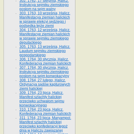
302. 1762, 17 sierpnia, Halicz.
Instrukcya sejmiku ziemskiego
posłom na sejm walny
303. 1763, 10 września, Halicz.
Manifestacya ziemian halickich
w sprawie elekcyi sędziego i
podsędka tejże ziemi
304. 1763, 12 września, Halicz.
Manifestacye ziemian halickich
w sprawie sejmiku ziemskiego
deputackiego
305. 1763, 13 września, Halicz.
Laudum sejmiku ziemskiego
gospodarskiego
306. 1764, 30 stycznia, Halicz.
Konfederacya ziemian halickich
307. 1764, 30 stycznia, Halicz.
Instrukcya sejmiku ziemskiego
posłom na sejm konwokacyjny
308. 1764, 27 lutego, Halicz.
Ordynacya sądów kapturowych
ziemi halickiej
309. 1764, 23 lipca, Halicz.
Manifest szlachty halickiej
przeciwko uchwałom sejmu
konwokacyjnego
310. 1764, 23 lipca, Halicz.
Konfederacya ziemian halickich
311. 1764, 23 lipca, Maryampol.
Manifest szlachty halickiej
przeciwko konfederacyi tegoż
dnia w Haliczu zawiązanej