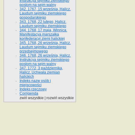
Instrukcya sejmiku ziemskiego
posłom na sejm walny
342. 1767, 15 września, Halicz.
Laudum sejmiku ziemskiego
gospodarskiego
343. 1768, 22 lutego, Halicz.
Laudum sejmiku ziemskiego
344. 1768, 17 maja, Winnica.
Manifestacya marszałka
konfederacyi ziemi halickiej
345. 1768, 26 września, Halicz.
Laudum sejmiku ziemskiego
przedsejmowego
346. 1768, 26 września, Halicz.
Instrukcya sejmiku ziemskiego
posłom na sejm walny
347. 1772, 3 października,
Halicz. Uchwała ziemian
halickich
Indeks nazw osób i
miejscowości
Indeks rzeczowy
Corrigenda
zwiń wszystkie
|
rozwiń wszystkie