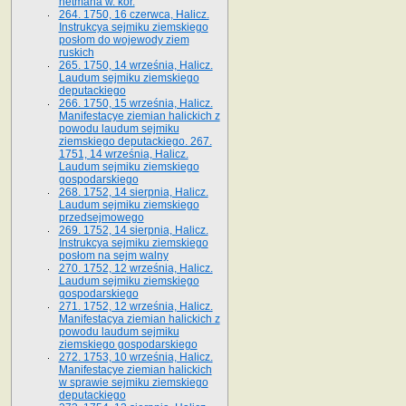
hetmana w. kor.
264. 1750, 16 czerwca, Halicz.
Instrukcya sejmiku ziemskiego
posłom do wojewody ziem
ruskich
265. 1750, 14 września, Halicz.
Laudum sejmiku ziemskiego
deputackiego
266. 1750, 15 września, Halicz.
Manifestacye ziemian halickich z
powodu laudum sejmiku
ziemskiego deputackiego. 267.
1751, 14 września, Halicz.
Laudum sejmiku ziemskiego
gospodarskiego
268. 1752, 14 sierpnia, Halicz.
Laudum sejmiku ziemskiego
przedsejmowego
269. 1752, 14 sierpnia, Halicz.
Instrukcya sejmiku ziemskiego
posłom na sejm walny
270. 1752, 12 września, Halicz.
Laudum sejmiku ziemskiego
gospodarskiego
271. 1752, 12 września, Halicz.
Manifestacya ziemian halickich z
powodu laudum sejmiku
ziemskiego gospodarskiego
272. 1753, 10 września, Halicz.
Manifestacye ziemian halickich
w sprawie sejmiku ziemskiego
deputackiego