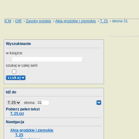
ICM
›
DIR
›
Zasoby polskie
›
Akta grodzkie i ziemskie
›
T. 25
› strona 31
Wyszukiwanie
w książce
szukaj w całej serii
Idź do
strona:
Pobierz pełen tekst
T. 25.txt
Nawigacja
Akta grodzkie i ziemskie
T. 25