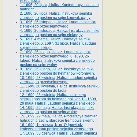
Przedmowa
1. 1696, 20 lipca, Halicz. Konfederacya ziemian
halickich
2. 1696, 20 lipca, Halicz. Instrukcya sejmiku
ziemskiego posłom na sejm konwokacyjny
3. 1696, 26 listopada, Halicz. Laudum sejmiku
ziemskiego przedsejmowego
4. 1696, 26 listopada, Halicz. Instrukcya sejmiku
ziemskiego posłom na sejm elekcyjny
5. 1697, 4 marca, Halicz. Limitacya sejmiku
ziemskiego. 6. 1697, 31 lipca, Halicz. Laudum
sejmiku ziemskiego
7. 1698, 26 lutego, Halicz. Laudum sejmiku
ziemskiego przedsejmowego. 8. 1698, 26
lutego, Halicz. Instrukcya sejmiku ziemskiego
posłom na sejm walny
9. 1698, 26 lutego, Halicz. Instrukcya sejmiku
ziemskiego posłom do hetmanów koronnych.
10. 1699, 28 kwietnia, Halicz. Laudum sejmiku
ziemskiego przedsejmowego
11. 1699, 28 kwietnia, Halicz. Instrukcya sejmiku
ziemskiego posłom do króla
12. 1699, 28 kwietnia, Halicz. Instrukcya
sejmiku posłom do hetmana pol. kor. 13. 1699,
29 maja, Halicz. Laudum sejmiku ziemskiego
14. 1699, 29 maja, Halicz. Instrukcya sejmiku
ziemskiego posłom na sejm walny
15. 1699, 29 maja, Halicz. Protestacya ziemian
halickich przeciw staroście trembowelskiemu
16. 1699, 1 czerwca, b. m. Odpowiedź
królewska dana posłom sejmiku ziemskiego
17. 1699, 30 czerwca, Halicz. Laudum sejmiku