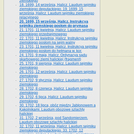
ziemskiego
18. 1699, 14 września, Halicz. Laudum sejmiku
ziemskiego deputackiego. 19. 1699, 15
września, Halicz. Laudum sejmiku ziemskiego
relacyjnego
20. 1699, 15 września, Halicz. Instrukcya
sejmiku ziemskiego posłom do prymasa
21. 1701, 11 kwietnia, Halicz. Laudum sejmiku
ziemskiego przedsejmowego
22. 1701, 11 kwietnia, Halicz. Instrukcya sejmiku
ziemskiego posłom na sejm walny
23. 1701, 11 kwietnia, Halicz. Instrukcya sejmiku
ziemskiego posłom do hetmana w. kor.
24. 1701, 9 maja, Halicz. Ordynacya sądu
skarbowego ziemi halickiej (fragment)
25. 1701, 9 sierpnia, Halicz. Laudum sejmiku
ziemskiego
26. 1701, 12 września, Halicz. Laudum sejmiku
ziemskiego
27. 1702, 9 stycznia, Halicz. Laudum sejmiku
ziemskiego
28. 1702, 8 czerwca, Halicz. Laudum sejmiku
ziemskiego
29. 1702, 6 lipca, Halicz. Laudum sejmiku
ziemskiego
30. 1702, 18 lipca, obóz między Jabłonowem a
Kąkolnikami. Laudum obozowe szlachty
halickiej
31. 1702, 2 września, pod Sandomierzem.
Laudum obozowe szlachty halickiej
32. 1702, 11 września, Halicz. Laudum sejmiku
ziemskiego deputackiego. 33. 1702, 12