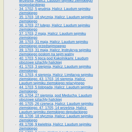
września, Halicz. Laudum sejmiku ziemskiego
gospodarskiego
34. 1702, 5 grudnia, Halicz. Laudum sejmiku
ziemskiego
35. 1703, 18 stycznia, Halicz. Laudum sejmiku
ziemskiego
36. 1703, 27 lutego, Halicz. Laudum sejmiku
ziemskiego
37. 1703, 2 maja, Halicz. Laudum sejmiku
ziemskiego
38. 1703, 31 maja, Halicz. Laudum sejmiku
ziemskiego przedsejmowego
39. 1703, 31 maja, Halicz. Instrukcya sejmiku
ziemskiego posłom na sejm walny
40. 1703, 5 lipca pod Kąkolnikami. Laudum
obozowe szlachty halickiej
41­. 1703, 3 sierpnia, Halicz. Laudum sejmiku
ziemskiego
42. 1703, 4 sierpnia, Halicz. Limitacya sejmiku
ziemskiego. 43. 1703, 16 sierpnia, Halicz.
Laudum sejmiku ziemskiego relacyjnego
44. 1703, 5 listopada, Halicz. Laudum sejmiku
ziemskiego
45. 1704, 27 sierpnia, pod Meduchą. Laudum
obozowe szlachty halickiej
46. 1705, 26 czerwca, Halicz. Laudum sejmiku
ziemskiego. 47. 1705, 14 września, Halicz.
Laudum sejmiku ziemskiego deputackiego
48. 1706, 18 stycznia, Halicz. Laudum sejmiku
ziemskiego
49. 1706, 9 kwietnia, Halicz. Laudum sejmiku
ziemskiego