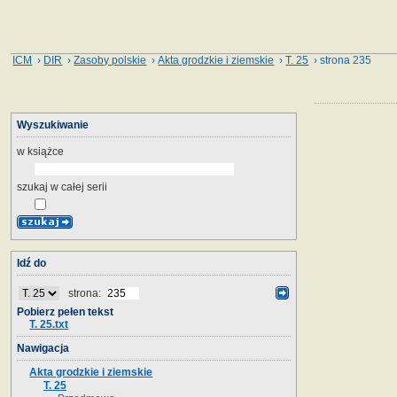
ICM
›
DIR
›
Zasoby polskie
›
Akta grodzkie i ziemskie
›
T. 25
› strona 235
Wyszukiwanie
w książce
szukaj w całej serii
Idź do
strona:
Pobierz pełen tekst
T. 25.txt
Nawigacja
Akta grodzkie i ziemskie
T. 25