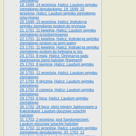
ziemskiego
18. 1699, 14 września, Halicz. Laudum sejmiku
ziemskiego deputackiego. 19. 1699, 15
września, Halicz. Laudum sejmiku ziemskiego
relacyjnego
20. 1699, 15 września, Halicz. Instrukcya
sejmiku ziemskiego posłom do prymasa
21. 1701, 11 kwietnia, Halicz. Laudum sejmiku
ziemskiego przedsejmowego
22. 1701, 11 kwietnia, Halicz. Instrukcya sejmiku
ziemskiego posłom na sejm walny
23. 1701, 11 kwietnia, Halicz. Instrukcya sejmiku
ziemskiego posłom do hetmana w. kor.
24. 1701, 9 maja, Halicz. Ordynacya sądu
skarbowego ziemi halickiej (fragment)
25. 1701, 9 sierpnia, Halicz. Laudum sejmiku
ziemskiego
26. 1701, 12 września, Halicz. Laudum sejmiku
ziemskiego
27. 1702, 9 stycznia, Halicz. Laudum sejmiku
ziemskiego
28. 1702, 8 czerwca, Halicz. Laudum sejmiku
ziemskiego
29. 1702, 6 lipca, Halicz. Laudum sejmiku
ziemskiego
30. 1702, 18 lipca, obóz między Jabłonowem a
Kąkolnikami. Laudum obozowe szlachty
halickiej
31. 1702, 2 września, pod Sandomierzem.
Laudum obozowe szlachty halickiej
32. 1702, 11 września, Halicz. Laudum sejmiku
ziemskiego deputackiego. 33. 1702, 12