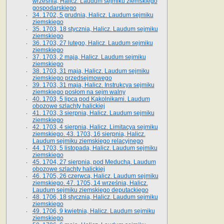
września, Halicz. Laudum sejmiku ziemskiego
gospodarskiego
34. 1702, 5 grudnia, Halicz. Laudum sejmiku
ziemskiego
35. 1703, 18 stycznia, Halicz. Laudum sejmiku
ziemskiego
36. 1703, 27 lutego, Halicz. Laudum sejmiku
ziemskiego
37. 1703, 2 maja, Halicz. Laudum sejmiku
ziemskiego
38. 1703, 31 maja, Halicz. Laudum sejmiku
ziemskiego przedsejmowego
39. 1703, 31 maja, Halicz. Instrukcya sejmiku
ziemskiego posłom na sejm walny
40. 1703, 5 lipca pod Kąkolnikami. Laudum
obozowe szlachty halickiej
41­. 1703, 3 sierpnia, Halicz. Laudum sejmiku
ziemskiego
42. 1703, 4 sierpnia, Halicz. Limitacya sejmiku
ziemskiego. 43. 1703, 16 sierpnia, Halicz.
Laudum sejmiku ziemskiego relacyjnego
44. 1703, 5 listopada, Halicz. Laudum sejmiku
ziemskiego
45. 1704, 27 sierpnia, pod Meduchą. Laudum
obozowe szlachty halickiej
46. 1705, 26 czerwca, Halicz. Laudum sejmiku
ziemskiego. 47. 1705, 14 września, Halicz.
Laudum sejmiku ziemskiego deputackiego
48. 1706, 18 stycznia, Halicz. Laudum sejmiku
ziemskiego
49. 1706, 9 kwietnia, Halicz. Laudum sejmiku
ziemskiego