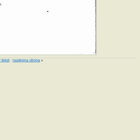
 tekst
·
następna strona
»