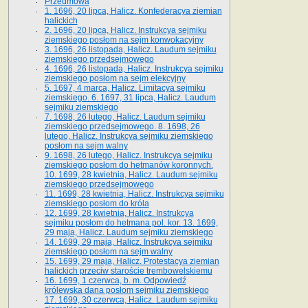
Przedmowa
1. 1696, 20 lipca, Halicz. Konfederacya ziemian
halickich
2. 1696, 20 lipca, Halicz. Instrukcya sejmiku
ziemskiego posłom na sejm konwokacyjny
3. 1696, 26 listopada, Halicz. Laudum sejmiku
ziemskiego przedsejmowego
4. 1696, 26 listopada, Halicz. Instrukcya sejmiku
ziemskiego posłom na sejm elekcyjny
5. 1697, 4 marca, Halicz. Limitacya sejmiku
ziemskiego. 6. 1697, 31 lipca, Halicz. Laudum
sejmiku ziemskiego
7. 1698, 26 lutego, Halicz. Laudum sejmiku
ziemskiego przedsejmowego. 8. 1698, 26
lutego, Halicz. Instrukcya sejmiku ziemskiego
posłom na sejm walny
9. 1698, 26 lutego, Halicz. Instrukcya sejmiku
ziemskiego posłom do hetmanów koronnych.
10. 1699, 28 kwietnia, Halicz. Laudum sejmiku
ziemskiego przedsejmowego
11. 1699, 28 kwietnia, Halicz. Instrukcya sejmiku
ziemskiego posłom do króla
12. 1699, 28 kwietnia, Halicz. Instrukcya
sejmiku posłom do hetmana pol. kor. 13. 1699,
29 maja, Halicz. Laudum sejmiku ziemskiego
14. 1699, 29 maja, Halicz. Instrukcya sejmiku
ziemskiego posłom na sejm walny
15. 1699, 29 maja, Halicz. Protestacya ziemian
halickich przeciw staroście trembowelskiemu
16. 1699, 1 czerwca, b. m. Odpowiedź
królewska dana posłom sejmiku ziemskiego
17. 1699, 30 czerwca, Halicz. Laudum sejmiku