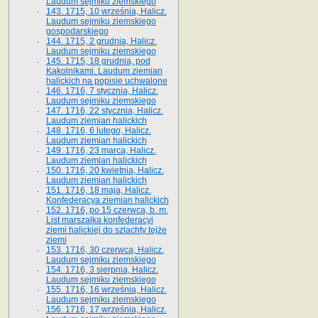
Laudum sejmiku ziemskiego
143. 1715, 10 września, Halicz.
Laudum sejmiku ziemskiego
gospodarskiego
144. 1715, 2 grudnia, Halicz.
Laudum sejmiku ziemskiego
145. 1715, 18 grudnia, pod
Kąkolnikami. Laudum ziemian
halickich na popisie uchwalone
146. 1716, 7 stycznia, Halicz.
Laudum sejmiku ziemskiego
147. 1716, 22 stycznia, Halicz.
Laudum ziemian halickich
148. 1716, 6 lutego, Halicz.
Laudum ziemian halickich
149. 1716, 23 marca, Halicz.
Laudum ziemian halickich
150. 1716, 20 kwietnia, Halicz.
Laudum ziemian halickich
151. 1716, 18 maja, Halicz.
Konfederacya ziemian halickich
152. 1716, po 15 czerwca, b. m.
List marszałka konfederacyi
ziemi halickiej do szlachty tejże
ziemi
153. 1716, 30 czerwca, Halicz.
Laudum sejmiku ziemskiego
154. 1716, 3 sierpnia, Halicz.
Laudum sejmiku ziemskiego
155. 1716, 16 września, Halicz.
Laudum sejmiku ziemskiego
156. 1716, 17 września, Halicz.