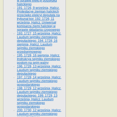
w sprawie elekcyi podsędka
halickiego
191. 1726, 9 września, Halicz.
Protestacye ziemian halickich
przeciwko elekcyi deputata na
trybunał kor. 192. 1726, 11
września, Halicz. Uniwersał
komisarza ziemi halickiej w
sprawie składania czopowego
193. 1727, 15 września, Halicz.
Laudum sejmiku ziemskiego
deputackiego. 194. 1728, 16
sierpnia, Halicz. Laudum
sejmiku ziemskiego
przedsejmowego
195. 1728, 16 sierpnia, Halicz.
Instrukcya sejmiku ziemskiego
posłom na sejm walny
196. 1728, 13 września, Halicz.
Laudum sejmiku ziemskiego
deputackiego
197. 1728, 14 września, Halicz.
Laudum sejmiku ziemskiego
gospodarskiego
198. 1729, 12 września, Halicz.
Laudum sejmiku ziemskiego
deputackiego. 199. 1729, 13
września, Halicz. Laudum
sejmiku ziemskiego
gospodarskiego
200. 1730, 12 września, Halicz.
Laudum sejmiku ziemskiego