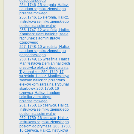
gospodarskiego
254. 1746, 15 sierpnia, Halicz.
Laudum sejmiku ziemskiego
przedsejmowego
255. 1746, 15 sierpnia, Halicz.
Instrukcya sejmiku ziemskiego
posłom na sejm walny
256. 1747, 12 września, Halicz.
Komisarz ziemi halickiej zdaje
rachunek z administracyi
czopowego
257. 1748, 10 września, Halicz.
Laudum sejmiku ziemskiego
gospodarskiego
258. 1749, 15 września, Halicz.
Manifestacya ziemian halickich
przeciwko elekcyi deputata na
Trybunał kor. 259. 1749, 17
września, Halicz. Manifestacya
ziemian halickich przeciwko
elekcyi komisarza na Trybunał
skarbowy. 260. 1750, 16
czerwca, Halicz. Laudum
sejmiku ziemskiego
przedsejmowego
261. 1750, 16 czerwca, Halicz.
Instrukcya sejmiku ziemskiego
posłom na sejm walny
262. 1750, 16 czerwca, Halicz.
Instrukcya sejmiku ziemskiego
posłom do prymasa. 263. 1750,
16 czerwca, Halicz. Instrukcya