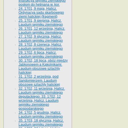
Instrukcya sejmiku ziemskiego
posłom do hetmana w. kor.
24. 1701, 9 maja, Halicz.
Ordynacya sądu skarbowego
ziemi halickiej (fragment)
25. 1701, 9 sierpnia, Halicz.
Laudum sejmiku ziemskiego
26. 1701, 12 września, Halicz.
Laudum sejmiku ziemskiego
27. 1702, 9 stycznia, Halicz.
Laudum sejmiku ziemskiego
28. 1702, 8 czerwca, Halicz.
Laudum sejmiku ziemskiego
29. 1702, 6 lipca, Halicz.
Laudum sejmiku ziemskiego
30. 1702, 18 lipca, obóz między
Jabłonowem a Kąkolnikami.
Laudum obozowe szlachty
halickiej
31. 1702, 2 września, pod
Sandomierzem. Laudum
obozowe szlachty halickiej
32. 1702, 11 września, Halicz.
Laudum sejmiku ziemskiego
deputackiego. 33. 1702, 12
września, Halicz. Laudum
sejmiku ziemskiego
gospodarskiego
34. 1702, 5 grudnia, Halicz.
Laudum sejmiku ziemskiego
35. 1703, 18 stycznia, Halicz.
Laudum sejmiku ziemskiego