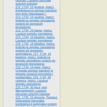
Gruszką. Laudum obozowe
szlachty halickiej
212. 1733, 15 grudnia, Halicz.
Konfederacya ziemian halickich
przy królu Stanisławie I .
213. 1733, 15 grudnia, Halicz.
Instrukcya sejmiku ziemskiego
posłom do wojewody
kijowskiego
214. 1734, 25 lutego, Halicz.
Laudum sejmiku ziemskiego.
215. 1734, 15 kwietnia, Halicz.
Laudum sejmiku ziemskiego
216. 1734, 15 kwietnia, Halicz.
Instrukcya sejmiku ziemskiego
posłom do wojewody
wołyńskiego. 217. 1734, 15
kwietnia, Halicz. Instrukcya
sejmiku ziemskiego posłom do
wojewody kijowskiego
218. 1734, 24 maja, Halicz.
Uchwała ziemian halickich w
sprawie swawoli opryszków i
poddaństwa. 219. 1734, 26
czerwca, Halicz. Laudum
sejmiku ziemskiego
220. 1734, 30 lipca, pod
Maryampolem. Laudum
obozowe szlachty halickiej
221. 1735, 22 stycznia, Tłumacz.
Odpowiedź marszałka
konfederacyi wołyńskiej posłom