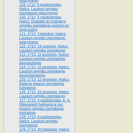
relacyjnego
119. 1712, 5 października,
Halicz. Laudum sejmiku
ziemskiego relacyjnego
120. 1712, 5 października,
Halicz. Dodatek do instrukcyi
sejmiku ziemskiego posłom na
sejm walny
121. 1713, 3 kwietnia, Halicz.
Laudum sejmiku ziemskiego
relacyjnego
122. 1713, 19 czerwca, Halicz.
Laudum sejmiku ziemskiego
123. 1713, 11 września, Halicz.
Laudum sejmiku ziemskiego
deputackiego
124. 1713, 12 września, Halicz.
Laudum sejmiku ziemskiego
gospodarskiego
125. 1713, 12 września, Halicz.
Elekcya pisarza ziemskiego
halickiego
126. 1713, 25 września, Halicz.
Laudum sejmiku ziemskiego
127. 1713, 4 października, b. m.
Odpowiedź hetmana w. kor.
posłom sejmiku ziemskiego
halickiego
128. 1713, 9 października,
Halicz. Laudum sejmiku
ziemskiego
129. 1713, 20 listopada, Halicz.