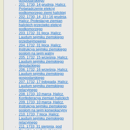
gospodarskiego
201. 1730, 14 grudnia, Halicz.
Poświadczenie elekcyi
podkomorzego ziemi halickiej
202. 1730, 14, 15 i 16 grudnia,
Halicz. Protestacye ziemian
halickich przeciwko elekcyi
podkomorzego
203. 1732, 31 lipca, Halicz.
Laudum sejmiku ziemskiego
przedsejmowego
204. 1732, 31 lipca, Halicz.
Instrukcya sejmiku ziemskiego
posłom na sejm walny
205. 1732, 15 września, Halicz.
Laudum sejmiku ziemskiego
deputackiego
206. 1732, 16 września, Halicz.
Laudum sejmiku ziemskiego
gospodarskiego
207. 1732, 17 listopada, Halicz.
Laudum sejmiku ziemskiego
relacyjnego
208. 1733, 10 marca, Halicz.
Konfederacya ziemian halickich­
209. 1733, 10 marca, Halicz.
Instrukcya sejmiku ziemskiego
posłom na sejm konwokacyjny
210. 1733, 7 lipca, Halicz.
Laudum sejmiku ziemskiego
relacyjnego
211. 1733, 31 sierpnia, pod