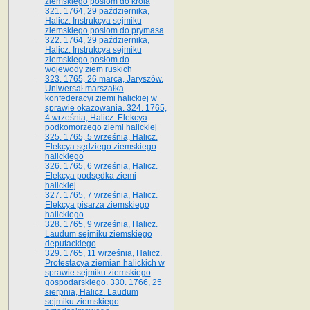
ziemskiego posłom do króla
321. 1764, 29 października,
Halicz. Instrukcya sejmiku
ziemskiego posłom do prymasa
322. 1764, 29 października,
Halicz. Instrukcya sejmiku
ziemskiego posłom do
wojewody ziem ruskich
323. 1765, 26 marca, Jaryszów.
Uniwersał marszałka
konfederacyi ziemi halickiej w
sprawie okazowania. 324. 1765,
4 września, Halicz. Elekcya
podkomorzego ziemi halickiej
325. 1765, 5 września, Halicz.
Elekcya sędziego ziemskiego
halickiego
326. 1765, 6 września, Halicz.
Elekcya podsędka ziemi
halickiej
327. 1765, 7 września, Halicz.
Elekcya pisarza ziemskiego
halickiego
328. 1765, 9 września, Halicz.
Laudum sejmiku ziemskiego
deputackiego
329. 1765, 11 września, Halicz.
Protestacya ziemian halickich w
sprawie sejmiku ziemskiego
gospodarskiego. 330. 1766, 25
sierpnia, Halicz. Laudum
sejmiku ziemskiego