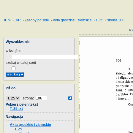
ICM
›
DIR
›
Zasoby polskie
›
Akta grodzkie i ziemskie
›
T. 25
› strona 106
«
Wyszukiwanie
w książce
szukaj w całej serii
Idź do
strona:
Pobierz pełen tekst
T. 25.txt
Nawigacja
Akta grodzkie i ziemskie
T. 25