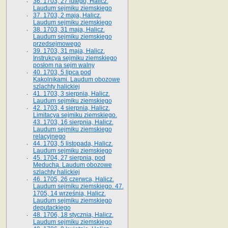
36. 1703, 27 lutego, Halicz.
Laudum sejmiku ziemskiego
37. 1703, 2 maja, Halicz.
Laudum sejmiku ziemskiego
38. 1703, 31 maja, Halicz.
Laudum sejmiku ziemskiego
przedsejmowego
39. 1703, 31 maja, Halicz.
Instrukcya sejmiku ziemskiego
posłom na sejm walny
40. 1703, 5 lipca pod
Kąkolnikami. Laudum obozowe
szlachty halickiej
41­. 1703, 3 sierpnia, Halicz.
Laudum sejmiku ziemskiego
42. 1703, 4 sierpnia, Halicz.
Limitacya sejmiku ziemskiego.
43. 1703, 16 sierpnia, Halicz.
Laudum sejmiku ziemskiego
relacyjnego
44. 1703, 5 listopada, Halicz.
Laudum sejmiku ziemskiego
45. 1704, 27 sierpnia, pod
Meduchą. Laudum obozowe
szlachty halickiej
46. 1705, 26 czerwca, Halicz.
Laudum sejmiku ziemskiego. 47.
1705, 14 września, Halicz.
Laudum sejmiku ziemskiego
deputackiego
48. 1706, 18 stycznia, Halicz.
Laudum sejmiku ziemskiego