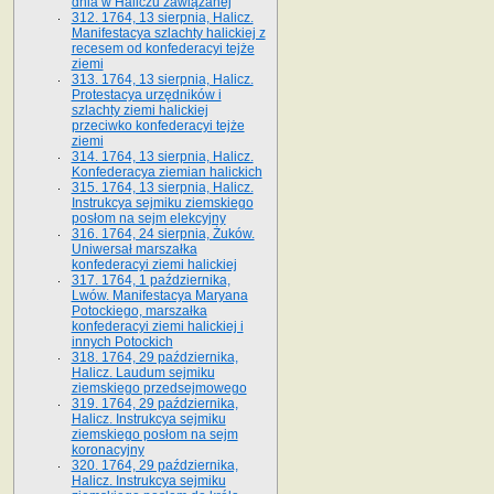
dnia w Haliczu zawiązanej
312. 1764, 13 sierpnia, Halicz.
Manifestacya szlachty halickiej z
recesem od konfederacyi tejże
ziemi
313. 1764, 13 sierpnia, Halicz.
Protestacya urzędników i
szlachty ziemi halickiej
przeciwko konfederacyi tejże
ziemi
314. 1764, 13 sierpnia, Halicz.
Konfederacya ziemian halickich
315. 1764, 13 sierpnia, Halicz.
Instrukcya sejmiku ziemskiego
posłom na sejm elekcyjny
316. 1764, 24 sierpnia, Żuków.
Uniwersał marszałka
konfederacyi ziemi halickiej
317. 1764, 1 października,
Lwów. Manifestacya Maryana
Potockiego, marszałka
konfederacyi ziemi halickiej i
innych Potockich
318. 1764, 29 października,
Halicz. Laudum sejmiku
ziemskiego przedsejmowego
319. 1764, 29 października,
Halicz. Instrukcya sejmiku
ziemskiego posłom na sejm
koronacyjny
320. 1764, 29 października,
Halicz. Instrukcya sejmiku