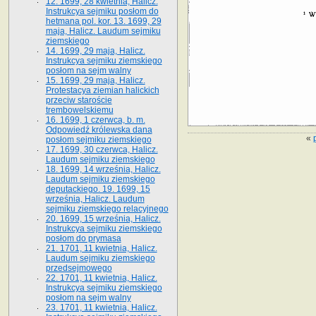
12. 1699, 28 kwietnia, Halicz.
Instrukcya sejmiku posłom do
hetmana pol. kor. 13. 1699, 29
maja, Halicz. Laudum sejmiku
ziemskiego
14. 1699, 29 maja, Halicz.
Instrukcya sejmiku ziemskiego
posłom na sejm walny
15. 1699, 29 maja, Halicz.
Protestacya ziemian halickich
przeciw staroście
trembowelskiemu
16. 1699, 1 czerwca, b. m.
Odpowiedź królewska dana
«
posłom sejmiku ziemskiego
17. 1699, 30 czerwca, Halicz.
Laudum sejmiku ziemskiego
18. 1699, 14 września, Halicz.
Laudum sejmiku ziemskiego
deputackiego. 19. 1699, 15
września, Halicz. Laudum
sejmiku ziemskiego relacyjnego
20. 1699, 15 września, Halicz.
Instrukcya sejmiku ziemskiego
posłom do prymasa
21. 1701, 11 kwietnia, Halicz.
Laudum sejmiku ziemskiego
przedsejmowego
22. 1701, 11 kwietnia, Halicz.
Instrukcya sejmiku ziemskiego
posłom na sejm walny
23. 1701, 11 kwietnia, Halicz.