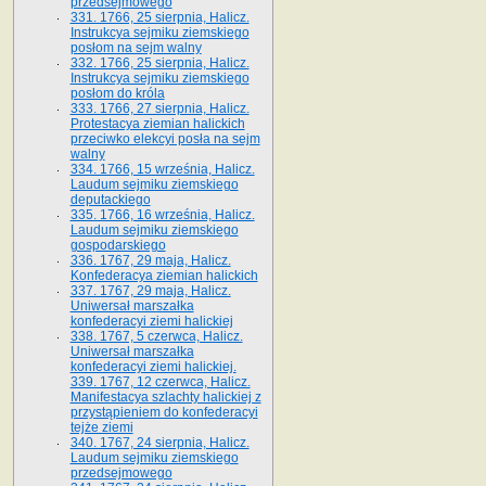
przedsejmowego
331. 1766, 25 sierpnia, Halicz.
Instrukcya sejmiku ziemskiego
posłom na sejm walny
332. 1766, 25 sierpnia, Halicz.
Instrukcya sejmiku ziemskiego
posłom do króla
333. 1766, 27 sierpnia, Halicz.
Protestacya ziemian halickich
przeciwko elekcyi posła na sejm
walny
334. 1766, 15 września, Halicz.
Laudum sejmiku ziemskiego
deputackiego
335. 1766, 16 września, Halicz.
Laudum sejmiku ziemskiego
gospodarskiego
336. 1767, 29 maja, Halicz.
Konfederacya ziemian halickich
337. 1767, 29 maja, Halicz.
Uniwersał marszałka
konfederacyi ziemi halickiej
338. 1767, 5 czerwca, Halicz.
Uniwersał marszałka
konfederacyi ziemi halickiej.
339. 1767, 12 czerwca, Halicz.
Manifestacya szlachty halickiej z
przystąpieniem do konfederacyi
tejże ziemi
340. 1767, 24 sierpnia, Halicz.
Laudum sejmiku ziemskiego
przedsejmowego