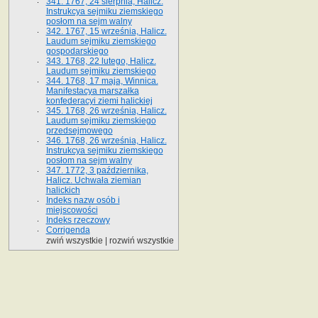
341. 1767, 24 sierpnia, Halicz.
Instrukcya sejmiku ziemskiego
posłom na sejm walny
342. 1767, 15 września, Halicz.
Laudum sejmiku ziemskiego
gospodarskiego
343. 1768, 22 lutego, Halicz.
Laudum sejmiku ziemskiego
344. 1768, 17 maja, Winnica.
Manifestacya marszałka
konfederacyi ziemi halickiej
345. 1768, 26 września, Halicz.
Laudum sejmiku ziemskiego
przedsejmowego
346. 1768, 26 września, Halicz.
Instrukcya sejmiku ziemskiego
posłom na sejm walny
347. 1772, 3 października,
Halicz. Uchwała ziemian
halickich
Indeks nazw osób i
miejscowości
Indeks rzeczowy
Corrigenda
zwiń wszystkie
|
rozwiń wszystkie