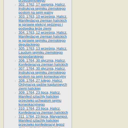
przedsejmowego
302. 1762, 17 sierpnia, Halicz.
Instrukcya sejmiku ziemskiego
posłom na sejm walny
303. 1763, 10 września, Halicz.
Manifestacya ziemian halickich
w sprawie elekcyi sędziego i
podsędka tejże ziemi
304. 1763, 12 września, Halicz.
Manifestacye ziemian halickich
w sprawie sejmiku ziemskiego
deputackiego
305. 1763, 13 września, Halicz.
Laudum sejmiku ziemskiego
gospodarskiego
306. 1764, 30 stycznia, Halicz.
Konfederacya ziemian halickich
307. 1764, 30 stycznia, Halicz.
Instrukcya sejmiku ziemskiego
posłom na sejm konwokacyjny
308. 1764, 27 lutego, Halicz.
Ordynacya sądów kapturowych
ziemi halickiej
309. 1764, 23 lipca, Halicz.
Manifest szlachty halickiej
przeciwko uchwałom sejmu
konwokacyjnego
310. 1764, 23 lipca, Halicz.
Konfederacya ziemian halickich
311. 1764, 23 lipca, Maryampol.
Manifest szlachty halickiej
przeciwko konfederacyi tegoż