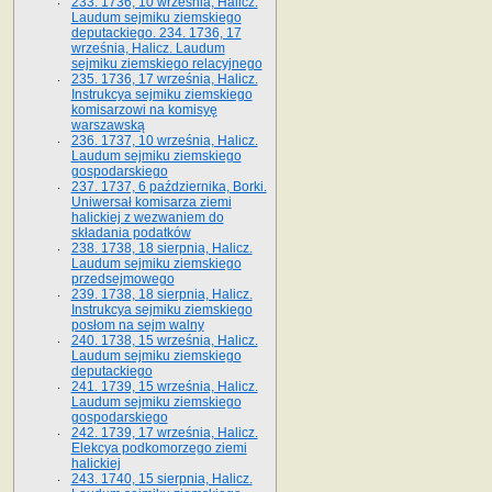
233. 1736, 10 września, Halicz.
Laudum sejmiku ziemskiego
deputackiego. 234. 1736, 17
września, Halicz. Laudum
sejmiku ziemskiego relacyjnego
235. 1736, 17 września, Halicz.
Instrukcya sejmiku ziemskiego
komisarzowi na komisyę
warszawską
236. 1737, 10 września, Halicz.
Laudum sejmiku ziemskiego
gospodarskiego
237. 1737, 6 października, Borki.
Uniwersał komisarza ziemi
halickiej z wezwaniem do
składania podatków
238. 1738, 18 sierpnia, Halicz.
Laudum sejmiku ziemskiego
przedsejmowego
239. 1738, 18 sierpnia, Halicz.
Instrukcya sejmiku ziemskiego
posłom na sejm walny
240. 1738, 15 września, Halicz.
Laudum sejmiku ziemskiego
deputackiego
241. 1739, 15 września, Halicz.
Laudum sejmiku ziemskiego
gospodarskiego
242. 1739, 17 września, Halicz.
Elekcya podkomorzego ziemi
halickiej
243. 1740, 15 sierpnia, Halicz.