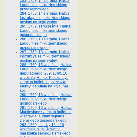
283. 1758, 14 sierpnia, Halicz.
Laudum sejmiku ziemskiego
przedsejmowego
284. 1758, 14 sierpnia, Halicz.
Instrukcya sejmiku ziemskiego
posłom na sejm walny
285. 1759, 11 września, Halicz.
Laudum sejmiku ziemskiego
gospodarskiego
286. 1760, 18 sierpnia, Halicz.
Laudum sejmiku ziemskiego
przedsejmowego
287. 1760, 18 sierpnia, Halicz.
Instrukcya sejmiku ziemskiego
posłom na sejm walny
288. 1760, 15 września, Halicz.
Laudum sejmiku ziemskiego
deputackiego. 289. 1760, 16
września, Halicz. Protestacye
ziemian halickich przeciwko
elekcyi deputata na Trybunał
kor.
290. 1760, 16 września, Halicz.
Laudum sejmiku ziemskiego
gospodarskiego
291. 1760, 16 września, Halicz.
Manifestacye ziemian halickich
w sprawie laudum sejmiku
ziemskiego gospodarskiego
292. 1760, między 16 a 26
września, b. m. Rewersał
marszałka sejmiku ziemskiego