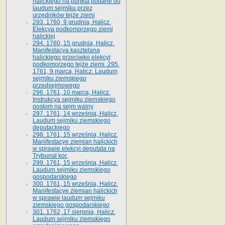
halickiego na punkta podane do
laudum sejmiku przez
urzędników tejże ziemi
293. 1760, 9 grudnia, Halicz.
Elekcya podkomorzego ziemi
halickiej
294. 1760, 15 grudnia, Halicz.
Manifestacya kasztelana
halickiego przeciwko elekcyi
podkomorzego tejże ziemi. 295.
1761, 9 marca, Halicz. Laudum
sejmiku ziemskiego
przedsejmowego
296. 1761, 10 marca, Halicz.
Instrukcya sejmiku ziemskiego
posłom na sejm walny
297. 1761, 14 września, Halicz.
Laudum sejmiku ziemskiego
deputackiego
298. 1761, 15 września, Halicz.
Manifestacye ziemian halickich
w sprawie elekcyi deputata na
Trybunał kor.
299. 1761, 15 września, Halicz.
Laudum sejmiku ziemskiego
gospodarskiego
300. 1761, 15 września, Halicz.
Manifestacye ziemian halickich
w sprawie laudum sejmiku
ziemskiego gospodarskiego
301. 1762, 17 sierpnia, Halicz.
Laudum sejmiku ziemskiego