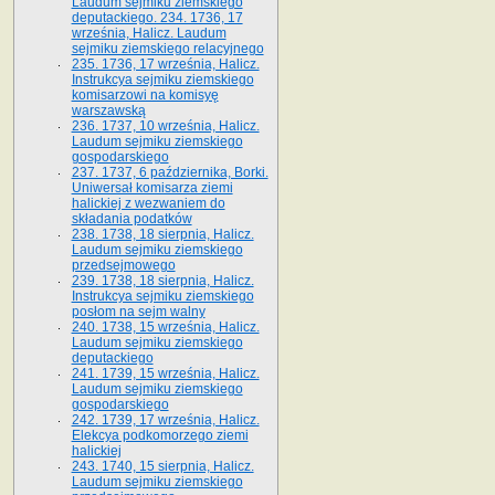
Laudum sejmiku ziemskiego
deputackiego. 234. 1736, 17
września, Halicz. Laudum
sejmiku ziemskiego relacyjnego
235. 1736, 17 września, Halicz.
Instrukcya sejmiku ziemskiego
komisarzowi na komisyę
warszawską
236. 1737, 10 września, Halicz.
Laudum sejmiku ziemskiego
gospodarskiego
237. 1737, 6 października, Borki.
Uniwersał komisarza ziemi
halickiej z wezwaniem do
składania podatków
238. 1738, 18 sierpnia, Halicz.
Laudum sejmiku ziemskiego
przedsejmowego
239. 1738, 18 sierpnia, Halicz.
Instrukcya sejmiku ziemskiego
posłom na sejm walny
240. 1738, 15 września, Halicz.
Laudum sejmiku ziemskiego
deputackiego
241. 1739, 15 września, Halicz.
Laudum sejmiku ziemskiego
gospodarskiego
242. 1739, 17 września, Halicz.
Elekcya podkomorzego ziemi
halickiej
243. 1740, 15 sierpnia, Halicz.
Laudum sejmiku ziemskiego