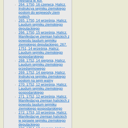
hetmana w. kor.
264. 1750, 16 czerwca, Halicz.
Instrukcya sejmiku ziemskiego
posłom do wojewody ziem
ruskich
265. 1750, 14 września, Halicz.
Laudum sejmiku ziemskiego
deputackiego
266. 1750, 15 września, Halicz.
Manifestacye ziemian halickich z
powodu laudum sejmiku
ziemskiego deputackiego. 267.
1751, 14 września, Halicz.
Laudum sejmiku ziemskiego
gospodarskiego
268. 1752, 14 sierpnia, Halicz.
Laudum sejmiku ziemskiego
przedsejmowego
269. 1752, 14 sierpnia, Halicz.
Instrukcya sejmiku ziemskiego
posłom na sejm walny
270. 1752, 12 września, Halicz.
Laudum sejmiku ziemskiego
gospodarskiego
271. 1752, 12 września, Halicz.
Manifestacya ziemian halickich z
powodu laudum sejmiku
ziemskiego gospodarskiego
272. 1753, 10 września, Halicz.
Manifestacye ziemian halickich
w sprawie sejmiku ziemskiego
deputackiego