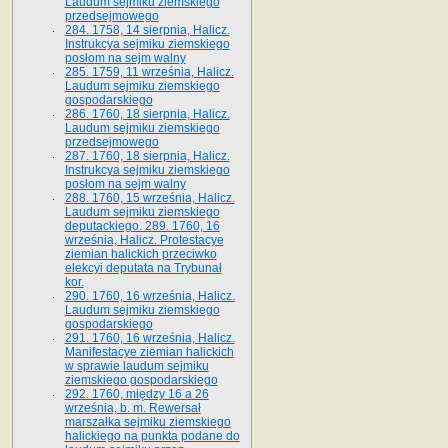
Laudum sejmiku ziemskiego
przedsejmowego
284. 1758, 14 sierpnia, Halicz.
Instrukcya sejmiku ziemskiego
posłom na sejm walny
285. 1759, 11 września, Halicz.
Laudum sejmiku ziemskiego
gospodarskiego
286. 1760, 18 sierpnia, Halicz.
Laudum sejmiku ziemskiego
przedsejmowego
287. 1760, 18 sierpnia, Halicz.
Instrukcya sejmiku ziemskiego
posłom na sejm walny
288. 1760, 15 września, Halicz.
Laudum sejmiku ziemskiego
deputackiego. 289. 1760, 16
września, Halicz. Protestacye
ziemian halickich przeciwko
elekcyi deputata na Trybunał
kor.
290. 1760, 16 września, Halicz.
Laudum sejmiku ziemskiego
gospodarskiego
291. 1760, 16 września, Halicz.
Manifestacye ziemian halickich
w sprawie laudum sejmiku
ziemskiego gospodarskiego
292. 1760, między 16 a 26
września, b. m. Rewersał
marszałka sejmiku ziemskiego
halickiego na punkta podane do