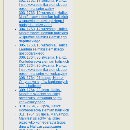
302. 1762, 17 sierpnia, Halicz.
Instrukcya sejmiku ziemskiego
posłom na sejm walny
303. 1763, 10 września, Halicz.
Manifestacya ziemian halickich
w sprawie elekcyi sędziego i
podsędka tejże ziemi
304. 1763, 12 września, Halicz.
Manifestacye ziemian halickich
w sprawie sejmiku ziemskiego
deputackiego
305. 1763, 13 września, Halicz.
Laudum sejmiku ziemskiego
gospodarskiego
306. 1764, 30 stycznia, Halicz.
Konfederacya ziemian halickich
307. 1764, 30 stycznia, Halicz.
Instrukcya sejmiku ziemskiego
posłom na sejm konwokacyjny
308. 1764, 27 lutego, Halicz.
Ordynacya sądów kapturowych
ziemi halickiej
309. 1764, 23 lipca, Halicz.
Manifest szlachty halickiej
przeciwko uchwałom sejmu
konwokacyjnego
310. 1764, 23 lipca, Halicz.
Konfederacya ziemian halickich
311. 1764, 23 lipca, Maryampol.
Manifest szlachty halickiej
przeciwko konfederacyi tegoż
dnia w Haliczu zawiązanej