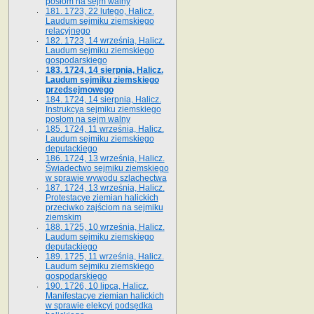
posłom na sejm walny
181. 1723, 22 lutego, Halicz.
Laudum sejmiku ziemskiego
relacyjnego
182. 1723, 14 września, Halicz.
Laudum sejmiku ziemskiego
gospodarskiego
183. 1724, 14 sierpnia, Halicz.
Laudum sejmiku ziemskiego
przedsejmowego
184. 1724, 14 sierpnia, Halicz.
Instrukcya sejmiku ziemskiego
posłom na sejm walny
185. 1724, 11 września, Halicz.
Laudum sejmiku ziemskiego
deputackiego
186. 1724, 13 września, Halicz.
Świadectwo sejmiku ziemskiego
w sprawie wywodu szlachectwa
187. 1724, 13 września, Halicz.
Protestacye ziemian halickich
przeciwko zajściom na sejmiku
ziemskim
188. 1725, 10 września, Halicz.
Laudum sejmiku ziemskiego
deputackiego
189. 1725, 11 września, Halicz.
Laudum sejmiku ziemskiego
gospodarskiego
190. 1726, 10 lipca, Halicz.
Manifestacye ziemian halickich
w sprawie elekcyi podsędka