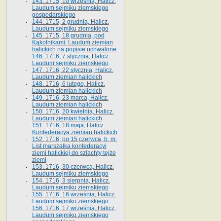
143. 1715, 10 września, Halicz.
Laudum sejmiku ziemskiego
gospodarskiego
144. 1715, 2 grudnia, Halicz.
Laudum sejmiku ziemskiego
145. 1715, 18 grudnia, pod
Kąkolnikami. Laudum ziemian
halickich na popisie uchwalone
146. 1716, 7 stycznia, Halicz.
Laudum sejmiku ziemskiego
147. 1716, 22 stycznia, Halicz.
Laudum ziemian halickich
148. 1716, 6 lutego, Halicz.
Laudum ziemian halickich
149. 1716, 23 marca, Halicz.
Laudum ziemian halickich
150. 1716, 20 kwietnia, Halicz.
Laudum ziemian halickich
151. 1716, 18 maja, Halicz.
Konfederacya ziemian halickich
152. 1716, po 15 czerwca, b. m.
List marszałka konfederacyi
ziemi halickiej do szlachty tejże
ziemi
153. 1716, 30 czerwca, Halicz.
Laudum sejmiku ziemskiego
154. 1716, 3 sierpnia, Halicz.
Laudum sejmiku ziemskiego
155. 1716, 16 września, Halicz.
Laudum sejmiku ziemskiego
156. 1716, 17 września, Halicz.
Laudum sejmiku ziemskiego