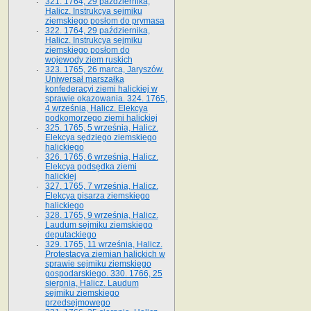
321. 1764, 29 października,
Halicz. Instrukcya sejmiku
ziemskiego posłom do prymasa
322. 1764, 29 października,
Halicz. Instrukcya sejmiku
ziemskiego posłom do
wojewody ziem ruskich
323. 1765, 26 marca, Jaryszów.
Uniwersał marszałka
konfederacyi ziemi halickiej w
sprawie okazowania. 324. 1765,
4 września, Halicz. Elekcya
podkomorzego ziemi halickiej
325. 1765, 5 września, Halicz.
Elekcya sędziego ziemskiego
halickiego
326. 1765, 6 września, Halicz.
Elekcya podsędka ziemi
halickiej
327. 1765, 7 września, Halicz.
Elekcya pisarza ziemskiego
halickiego
328. 1765, 9 września, Halicz.
Laudum sejmiku ziemskiego
deputackiego
329. 1765, 11 września, Halicz.
Protestacya ziemian halickich w
sprawie sejmiku ziemskiego
gospodarskiego. 330. 1766, 25
sierpnia, Halicz. Laudum
sejmiku ziemskiego
przedsejmowego