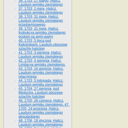
36. 1703, 27 lutego, Halicz.
Laudum sejmiku ziemskiego
37. 1703, 2 maja, Halicz.
Laudum sejmiku ziemskiego
38. 1703, 31 maja, Halicz.
Laudum sejmiku ziemskiego
przedsejmowego
39. 1703, 31 maja, Halicz.
Instrukcya sejmiku ziemskiego
posłom na sejm walny
40. 1703, 5 lipca pod
Kąkolnikami. Laudum obozowe
szlachty halickiej
41­. 1703, 3 sierpnia, Halicz.
Laudum sejmiku ziemskiego
42. 1703, 4 sierpnia, Halicz.
Limitacya sejmiku ziemskiego.
43. 1703, 16 sierpnia, Halicz.
Laudum sejmiku ziemskiego
relacyjnego
44. 1703, 5 listopada, Halicz.
Laudum sejmiku ziemskiego
45. 1704, 27 sierpnia, pod
Meduchą. Laudum obozowe
szlachty halickiej
46. 1705, 26 czerwca, Halicz.
Laudum sejmiku ziemskiego. 47.
1705, 14 września, Halicz.
Laudum sejmiku ziemskiego
deputackiego
48. 1706, 18 stycznia, Halicz.
Laudum sejmiku ziemskiego