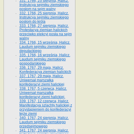
331. 1766, 25 sierpnia, Halicz.
Instrukcya sejmiku ziemskiego
posłom na sejm walny
332. 1766, 25 sierpnia, Halicz.
Instrukcya sejmiku ziemskiego
posłom do króla
333. 1766, 27 sierpnia, Halicz.
Protestacya ziemian halickich
przeciwko elekcyi posła na sejm
walny
334. 1766, 15 września, Halicz.
Laudum sejmiku ziemskiego
deputackiego
335. 1766, 16 września, Halicz.
Laudum sejmiku ziemskiego
gospodarskiego
336. 1767, 29 maja, Halicz.
Konfederacya ziemian halickich
337. 1767, 29 maja, Halicz.
Uniwersał marszałka
konfederacyi ziemi halickiej
338. 1767, 5 czerwca, Halicz.
Uniwersał marszałka
konfederacyi ziemi halickiej.
339. 1767, 12 czerwca, Halicz.
Manifestacya szlachty halickiej z
przystąpieniem do konfederacyi
tejże ziemi
340. 1767, 24 sierpnia, Halicz.
Laudum sejmiku ziemskiego
przedsejmowego
341. 1767, 24 sierpnia, Halicz.