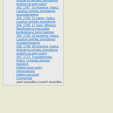
Instrukcya sejmiku ziemskiego
posłom na sejm walny
342. 1767, 15 września, Halicz.
Laudum sejmiku ziemskiego
gospodarskiego
343. 1768, 22 lutego, Halicz.
Laudum sejmiku ziemskiego
344. 1768, 17 maja, Winnica.
Manifestacya marszałka
konfederacyi ziemi halickiej
345. 1768, 26 września, Halicz.
Laudum sejmiku ziemskiego
przedsejmowego
346. 1768, 26 września, Halicz.
Instrukcya sejmiku ziemskiego
posłom na sejm walny
347. 1772, 3 października,
Halicz. Uchwała ziemian
halickich
Indeks nazw osób i
miejscowości
Indeks rzeczowy
Corrigenda
zwiń wszystkie
|
rozwiń wszystkie