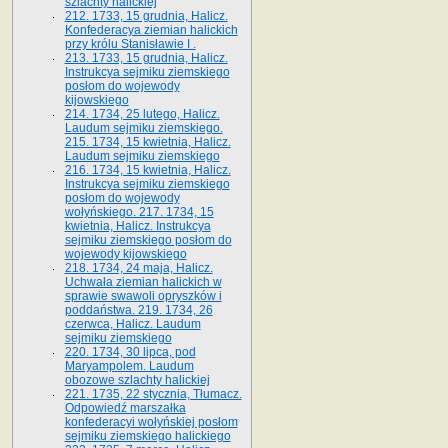
szlachty halickiej
212. 1733, 15 grudnia, Halicz.
Konfederacya ziemian halickich
przy królu Stanisławie I .
213. 1733, 15 grudnia, Halicz.
Instrukcya sejmiku ziemskiego
posłom do wojewody
kijowskiego
214. 1734, 25 lutego, Halicz.
Laudum sejmiku ziemskiego.
215. 1734, 15 kwietnia, Halicz.
Laudum sejmiku ziemskiego
216. 1734, 15 kwietnia, Halicz.
Instrukcya sejmiku ziemskiego
posłom do wojewody
wołyńskiego. 217. 1734, 15
kwietnia, Halicz. Instrukcya
sejmiku ziemskiego posłom do
wojewody kijowskiego
218. 1734, 24 maja, Halicz.
Uchwała ziemian halickich w
sprawie swawoli opryszków i
poddaństwa. 219. 1734, 26
czerwca, Halicz. Laudum
sejmiku ziemskiego
220. 1734, 30 lipca, pod
Maryampolem. Laudum
obozowe szlachty halickiej
221. 1735, 22 stycznia, Tłumacz.
Odpowiedź marszałka
konfederacyi wołyńskiej posłom
sejmiku ziemskiego halickiego