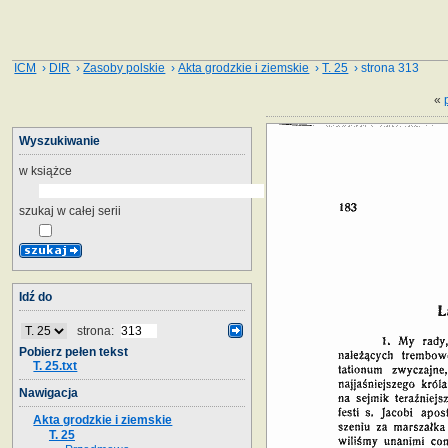
ICM
›
DIR
›
Zasoby polskie
›
Akta grodzkie i ziemskie
›
T. 25
› strona 313
«
Wyszukiwanie
w książce
szukaj w całej serii
Idź do
strona:
Pobierz pełen tekst
T. 25.txt
Nawigacja
Akta grodzkie i ziemskie
T. 25