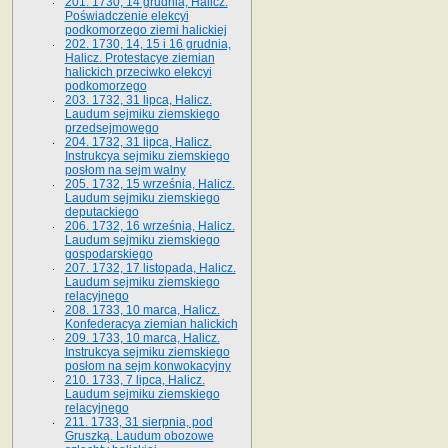
201. 1730, 14 grudnia, Halicz.
Poświadczenie elekcyi
podkomorzego ziemi halickiej
202. 1730, 14, 15 i 16 grudnia,
Halicz. Protestacye ziemian
halickich przeciwko elekcyi
podkomorzego
203. 1732, 31 lipca, Halicz.
Laudum sejmiku ziemskiego
przedsejmowego
204. 1732, 31 lipca, Halicz.
Instrukcya sejmiku ziemskiego
posłom na sejm walny
205. 1732, 15 września, Halicz.
Laudum sejmiku ziemskiego
deputackiego
206. 1732, 16 września, Halicz.
Laudum sejmiku ziemskiego
gospodarskiego
207. 1732, 17 listopada, Halicz.
Laudum sejmiku ziemskiego
relacyjnego
208. 1733, 10 marca, Halicz.
Konfederacya ziemian halickich­
209. 1733, 10 marca, Halicz.
Instrukcya sejmiku ziemskiego
posłom na sejm konwokacyjny
210. 1733, 7 lipca, Halicz.
Laudum sejmiku ziemskiego
relacyjnego
211. 1733, 31 sierpnia, pod
Gruszką. Laudum obozowe