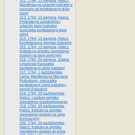
312. 1764, 13 sierpnia, Halicz.
Manifestacya szlachty halickiej z
recesem od konfederacyi tejże
ziemi
313. 1764, 13 sierpnia, Halicz.
Protestacya urzędników i
szlachty ziemi halickiej
przeciwko konfederacyi tejże
ziemi
314. 1764, 13 sierpnia, Halicz.
Konfederacya ziemian halickich
315. 1764, 13 sierpnia, Halicz.
Instrukcya sejmiku ziemskiego
posłom na sejm elekcyjny
316. 1764, 24 sierpnia, Żuków.
Uniwersał marszałka
konfederacyi ziemi halickiej
317. 1764, 1 października,
Lwów. Manifestacya Maryana
Potockiego, marszałka
konfederacyi ziemi halickiej i
innych Potockich
318. 1764, 29 października,
Halicz. Laudum sejmiku
ziemskiego przedsejmowego
319. 1764, 29 października,
Halicz. Instrukcya sejmiku
ziemskiego posłom na sejm
koronacyjny
320. 1764, 29 października,
Halicz. Instrukcya sejmiku
ziemskiego posłom do króla