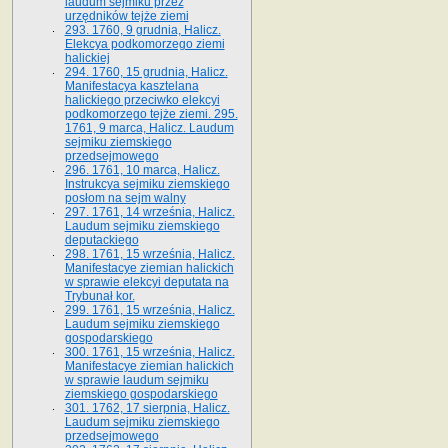
laudum sejmiku przez
urzędników tejże ziemi
293. 1760, 9 grudnia, Halicz.
Elekcya podkomorzego ziemi
halickiej
294. 1760, 15 grudnia, Halicz.
Manifestacya kasztelana
halickiego przeciwko elekcyi
podkomorzego tejże ziemi. 295.
1761, 9 marca, Halicz. Laudum
sejmiku ziemskiego
przedsejmowego
296. 1761, 10 marca, Halicz.
Instrukcya sejmiku ziemskiego
posłom na sejm walny
297. 1761, 14 września, Halicz.
Laudum sejmiku ziemskiego
deputackiego
298. 1761, 15 września, Halicz.
Manifestacye ziemian halickich
w sprawie elekcyi deputata na
Trybunał kor.
299. 1761, 15 września, Halicz.
Laudum sejmiku ziemskiego
gospodarskiego
300. 1761, 15 września, Halicz.
Manifestacye ziemian halickich
w sprawie laudum sejmiku
ziemskiego gospodarskiego
301. 1762, 17 sierpnia, Halicz.
Laudum sejmiku ziemskiego
przedsejmowego