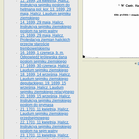
12. 1699, 28 kwietnia, Halicz.
Instrukcya sejmiku posłom do
hetmana pol. kor. 13. 1699, 29
maja, Halicz. Laudum sejmiku
ziemskiego
14. 1699, 29 maja, Halicz.
Instrukcya sejmiku ziemskiego
posłom na sejm walny
15. 1699, 29 maja, Halicz.
Protestacya ziemian halickich
przeciw staroście
trembowelskiemu
16. 1699, 1 czerwca, b. m.
Odpowiedź królewska dana
posłom sejmiku ziemskiego
«
17. 1699, 30 czerwca, Halicz.
Laudum sejmiku ziemskiego
18. 1699, 14 września, Halicz.
Laudum sejmiku ziemskiego
deputackiego. 19. 1699, 15
września, Halicz. Laudum
sejmiku ziemskiego relacyjnego
20. 1699, 15 września, Halicz.
Instrukcya sejmiku ziemskiego
posłom do prymasa
21. 1701, 11 kwietnia, Halicz.
Laudum sejmiku ziemskiego
przedsejmowego
22. 1701, 11 kwietnia, Halicz.
Instrukcya sejmiku ziemskiego
posłom na sejm walny
23. 1701, 11 kwietnia, Halicz.