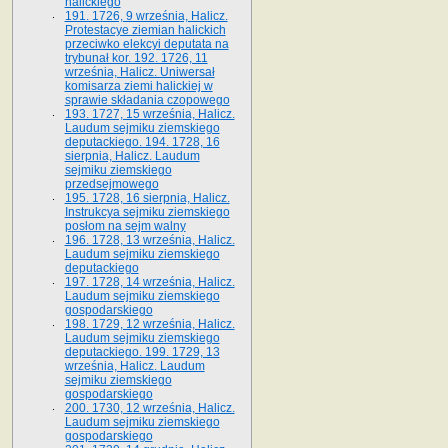
halickiego
191. 1726, 9 września, Halicz.
Protestacye ziemian halickich
przeciwko elekcyi deputata na
trybunał kor. 192. 1726, 11
września, Halicz. Uniwersał
komisarza ziemi halickiej w
sprawie składania czopowego
193. 1727, 15 września, Halicz.
Laudum sejmiku ziemskiego
deputackiego. 194. 1728, 16
sierpnia, Halicz. Laudum
sejmiku ziemskiego
przedsejmowego
195. 1728, 16 sierpnia, Halicz.
Instrukcya sejmiku ziemskiego
posłom na sejm walny
196. 1728, 13 września, Halicz.
Laudum sejmiku ziemskiego
deputackiego
197. 1728, 14 września, Halicz.
Laudum sejmiku ziemskiego
gospodarskiego
198. 1729, 12 września, Halicz.
Laudum sejmiku ziemskiego
deputackiego. 199. 1729, 13
września, Halicz. Laudum
sejmiku ziemskiego
gospodarskiego
200. 1730, 12 września, Halicz.
Laudum sejmiku ziemskiego
gospodarskiego