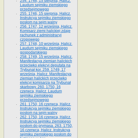
254. 1746, 15 sierpnia, Halicz.
Laudum sejmiku ziemskiego
przedsejmowego
255. 1746, 15 sierpnia, Halicz.
Instrukcya sejmiku ziemskiego
posłom na sejm walny
256. 1747, 12 września, Halicz.
Komisarz ziemi halickiej zdaje
rachunek z administracyi
czopowego
257. 1748, 10 września, Halicz.
Laudum sejmiku ziemskiego
gospodarskiego
258. 1749, 15 września, Halicz.
Manifestacya ziemian halickich
przeciwko elekcyi deputata na
Trybunał kor. 259. 1749, 17
września, Halicz. Manifestacya
ziemian halickich przeciwko
elekcyi komisarza na Trybunał
skarbowy. 260. 1750, 16
czerwca, Halicz. Laudum
sejmiku ziemskiego
przedsejmowego
261. 1750, 16 czerwca, Halicz.
Instrukcya sejmiku ziemskiego
posłom na sejm walny
262. 1750, 16 czerwca, Halicz.
Instrukcya sejmiku ziemskiego
posłom do prymasa. 263. 1750,
16 czerwca, Halicz. Instrukcya
sejmiku ziemskiego posłom do