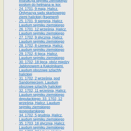
Instrukcya sejmiku ziemskiego
posłom do hetmana w. kor.
24. 1701, 9 maja, Halicz.
Ordynacya sądu skarbowego
ziemi halickiej (fragment)
25. 1701, 9 sierpnia, Halicz.
Laudum sejmiku ziemskiego
26. 1701, 12 września, Halicz.
Laudum sejmiku ziemskiego
27. 1702, 9 stycznia, Halicz.
Laudum sejmiku ziemskiego
28. 1702, 8 czerwca, Halicz.
Laudum sejmiku ziemskiego
29. 1702, 6 lipca, Halicz.
Laudum sejmiku ziemskiego
30. 1702, 18 lipca, obóz między
Jabłonowem a Kąkolnikami.
Laudum obozowe szlachty
halickiej
31. 1702, 2 września, pod
Sandomierzem. Laudum
obozowe szlachty halickiej
32. 1702, 11 września, Halicz.
Laudum sejmiku ziemskiego
deputackiego. 33. 1702, 12
września, Halicz. Laudum
sejmiku ziemskiego
gospodarskiego
34. 1702, 5 grudnia, Halicz.
Laudum sejmiku ziemskiego
35. 1703, 18 stycznia, Halicz.
Laudum sejmiku ziemskiego