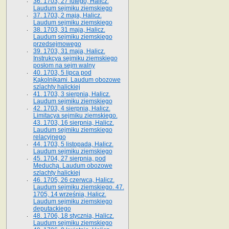
36. 1703, 27 lutego, Halicz.
Laudum sejmiku ziemskiego
37. 1703, 2 maja, Halicz.
Laudum sejmiku ziemskiego
38. 1703, 31 maja, Halicz.
Laudum sejmiku ziemskiego
przedsejmowego
39. 1703, 31 maja, Halicz.
Instrukcya sejmiku ziemskiego
posłom na sejm walny
40. 1703, 5 lipca pod
Kąkolnikami. Laudum obozowe
szlachty halickiej
41­. 1703, 3 sierpnia, Halicz.
Laudum sejmiku ziemskiego
42. 1703, 4 sierpnia, Halicz.
Limitacya sejmiku ziemskiego.
43. 1703, 16 sierpnia, Halicz.
Laudum sejmiku ziemskiego
relacyjnego
44. 1703, 5 listopada, Halicz.
Laudum sejmiku ziemskiego
45. 1704, 27 sierpnia, pod
Meduchą. Laudum obozowe
szlachty halickiej
46. 1705, 26 czerwca, Halicz.
Laudum sejmiku ziemskiego. 47.
1705, 14 września, Halicz.
Laudum sejmiku ziemskiego
deputackiego
48. 1706, 18 stycznia, Halicz.
Laudum sejmiku ziemskiego