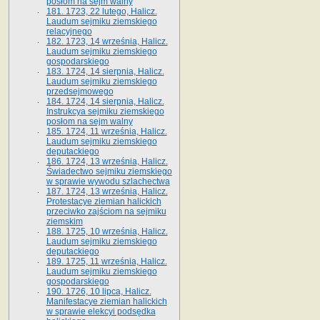
posłom na sejm walny
181. 1723, 22 lutego, Halicz.
Laudum sejmiku ziemskiego
relacyjnego
182. 1723, 14 września, Halicz.
Laudum sejmiku ziemskiego
gospodarskiego
183. 1724, 14 sierpnia, Halicz.
Laudum sejmiku ziemskiego
przedsejmowego
184. 1724, 14 sierpnia, Halicz.
Instrukcya sejmiku ziemskiego
posłom na sejm walny
185. 1724, 11 września, Halicz.
Laudum sejmiku ziemskiego
deputackiego
186. 1724, 13 września, Halicz.
Świadectwo sejmiku ziemskiego
w sprawie wywodu szlachectwa
187. 1724, 13 września, Halicz.
Protestacye ziemian halickich
przeciwko zajściom na sejmiku
ziemskim
188. 1725, 10 września, Halicz.
Laudum sejmiku ziemskiego
deputackiego
189. 1725, 11 września, Halicz.
Laudum sejmiku ziemskiego
gospodarskiego
190. 1726, 10 lipca, Halicz.
Manifestacye ziemian halickich
w sprawie elekcyi podsędka