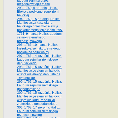
laudum sejmiku przez
urzędników tejże ziemi
293. 1760, 9 grudnia, Halicz.
Elekcya podkomorzego ziemi
halickiej
294. 1760, 15 grudnia, Halicz.
Manifestacya kasztelana
halickiego przeciwko elekcyi
podkomorzego tejże ziemi. 295.
1761, 9 marca, Halicz. Laudum
sejmiku ziemskiego
przedsejmowego
296. 1761, 10 marca, Halicz.
Instrukcya sejmiku ziemskiego
posłom na sejm walny
297. 1761, 14 września, Halicz.
Laudum sejmiku ziemskiego
deputackiego
298. 1761, 15 września, Halicz.
Manifestacye ziemian halickich
w sprawie elekcyi deputata na
Trybunał kor.
299. 1761, 15 września, Halicz.
Laudum sejmiku ziemskiego
gospodarskiego
300. 1761, 15 września, Halicz.
Manifestacye ziemian halickich
w sprawie laudum sejmiku
ziemskiego gospodarskiego
301. 1762, 17 sierpnia, Halicz.
Laudum sejmiku ziemskiego
przedsejmowego