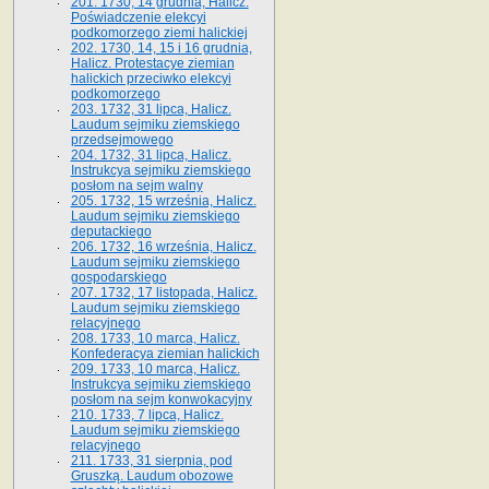
201. 1730, 14 grudnia, Halicz.
Poświadczenie elekcyi
podkomorzego ziemi halickiej
202. 1730, 14, 15 i 16 grudnia,
Halicz. Protestacye ziemian
halickich przeciwko elekcyi
podkomorzego
203. 1732, 31 lipca, Halicz.
Laudum sejmiku ziemskiego
przedsejmowego
204. 1732, 31 lipca, Halicz.
Instrukcya sejmiku ziemskiego
posłom na sejm walny
205. 1732, 15 września, Halicz.
Laudum sejmiku ziemskiego
deputackiego
206. 1732, 16 września, Halicz.
Laudum sejmiku ziemskiego
gospodarskiego
207. 1732, 17 listopada, Halicz.
Laudum sejmiku ziemskiego
relacyjnego
208. 1733, 10 marca, Halicz.
Konfederacya ziemian halickich­
209. 1733, 10 marca, Halicz.
Instrukcya sejmiku ziemskiego
posłom na sejm konwokacyjny
210. 1733, 7 lipca, Halicz.
Laudum sejmiku ziemskiego
relacyjnego
211. 1733, 31 sierpnia, pod
Gruszką. Laudum obozowe