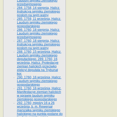
Laudum sejmiku ziemskiego
przedsejmowego
284. 1758, 14 sierpnia, Halicz.
Instrukcya sejmiku ziemskiego
posłom na sejm walny
285. 1759, 11 września, Halicz.
Laudum sejmiku ziemskiego
gospodarskiego
286. 1760, 18 sierpnia, Halicz.
Laudum sejmiku ziemskiego
przedsejmowego
287. 1760, 18 sierpnia, Halicz.
Instrukcya sejmiku ziemskiego
posłom na sejm walny
288. 1760, 15 września, Halicz.
Laudum sejmiku ziemskiego
deputackiego. 289. 1760, 16
września, Halicz. Protestacye
ziemian halickich przeciwko
elekcyi deputata na Trybunał
kor.
290. 1760, 16 września, Halicz.
Laudum sejmiku ziemskiego
gospodarskiego
291. 1760, 16 września, Halicz.
Manifestacye ziemian halickich
w sprawie laudum sejmiku
ziemskiego gospodarskiego
292. 1760, między 16 a 26
września, b. m. Rewersał
marszałka sejmiku ziemskiego
halickiego na punkta podane do