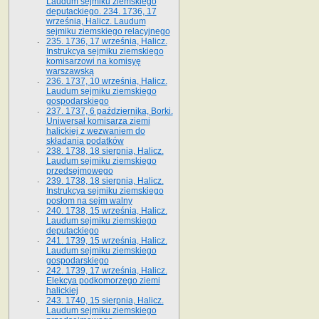
Laudum sejmiku ziemskiego
deputackiego. 234. 1736, 17
września, Halicz. Laudum
sejmiku ziemskiego relacyjnego
235. 1736, 17 września, Halicz.
Instrukcya sejmiku ziemskiego
komisarzowi na komisyę
warszawską
236. 1737, 10 września, Halicz.
Laudum sejmiku ziemskiego
gospodarskiego
237. 1737, 6 października, Borki.
Uniwersał komisarza ziemi
halickiej z wezwaniem do
składania podatków
238. 1738, 18 sierpnia, Halicz.
Laudum sejmiku ziemskiego
przedsejmowego
239. 1738, 18 sierpnia, Halicz.
Instrukcya sejmiku ziemskiego
posłom na sejm walny
240. 1738, 15 września, Halicz.
Laudum sejmiku ziemskiego
deputackiego
241. 1739, 15 września, Halicz.
Laudum sejmiku ziemskiego
gospodarskiego
242. 1739, 17 września, Halicz.
Elekcya podkomorzego ziemi
halickiej
243. 1740, 15 sierpnia, Halicz.
Laudum sejmiku ziemskiego