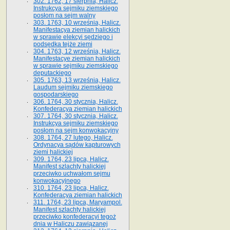
302. 1762, 17 sierpnia, Halicz.
Instrukcya sejmiku ziemskiego
posłom na sejm walny
303. 1763, 10 września, Halicz.
Manifestacya ziemian halickich
w sprawie elekcyi sędziego i
podsędka tejże ziemi
304. 1763, 12 września, Halicz.
Manifestacye ziemian halickich
w sprawie sejmiku ziemskiego
deputackiego
305. 1763, 13 września, Halicz.
Laudum sejmiku ziemskiego
gospodarskiego
306. 1764, 30 stycznia, Halicz.
Konfederacya ziemian halickich
307. 1764, 30 stycznia, Halicz.
Instrukcya sejmiku ziemskiego
posłom na sejm konwokacyjny
308. 1764, 27 lutego, Halicz.
Ordynacya sądów kapturowych
ziemi halickiej
309. 1764, 23 lipca, Halicz.
Manifest szlachty halickiej
przeciwko uchwałom sejmu
konwokacyjnego
310. 1764, 23 lipca, Halicz.
Konfederacya ziemian halickich
311. 1764, 23 lipca, Maryampol.
Manifest szlachty halickiej
przeciwko konfederacyi tegoż
dnia w Haliczu zawiązanej