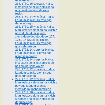
hetmana w. kor.
264. 1750, 16 czerwca, Halicz.
Instrukcya sejmiku ziemskiego
posłom do wojewody ziem
ruskich
265. 1750, 14 września, Halicz.
Laudum sejmiku ziemskiego
deputackiego
266. 1750, 15 września, Halicz.
Manifestacye ziemian halickich z
powodu laudum sejmiku
ziemskiego deputackiego. 267.
1751, 14 września, Halicz.
Laudum sejmiku ziemskiego
gospodarskiego
268. 1752, 14 sierpnia, Halicz.
Laudum sejmiku ziemskiego
przedsejmowego
269. 1752, 14 sierpnia, Halicz.
Instrukcya sejmiku ziemskiego
posłom na sejm walny
270. 1752, 12 września, Halicz.
Laudum sejmiku ziemskiego
gospodarskiego
271. 1752, 12 września, Halicz.
Manifestacya ziemian halickich z
powodu laudum sejmiku
ziemskiego gospodarskiego
272. 1753, 10 września, Halicz.
Manifestacye ziemian halickich
w sprawie sejmiku ziemskiego
deputackiego