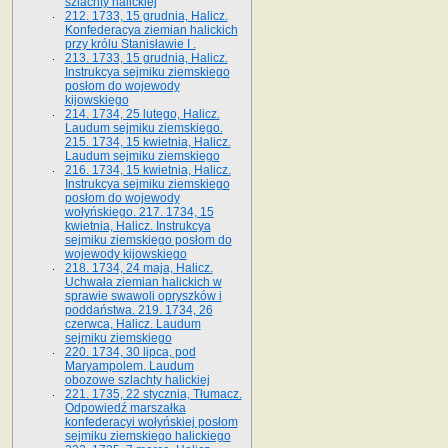
szlachty halickiej
212. 1733, 15 grudnia, Halicz.
Konfederacya ziemian halickich
przy królu Stanisławie I .
213. 1733, 15 grudnia, Halicz.
Instrukcya sejmiku ziemskiego
posłom do wojewody
kijowskiego
214. 1734, 25 lutego, Halicz.
Laudum sejmiku ziemskiego.
215. 1734, 15 kwietnia, Halicz.
Laudum sejmiku ziemskiego
216. 1734, 15 kwietnia, Halicz.
Instrukcya sejmiku ziemskiego
posłom do wojewody
wołyńskiego. 217. 1734, 15
kwietnia, Halicz. Instrukcya
sejmiku ziemskiego posłom do
wojewody kijowskiego
218. 1734, 24 maja, Halicz.
Uchwała ziemian halickich w
sprawie swawoli opryszków i
poddaństwa. 219. 1734, 26
czerwca, Halicz. Laudum
sejmiku ziemskiego
220. 1734, 30 lipca, pod
Maryampolem. Laudum
obozowe szlachty halickiej
221. 1735, 22 stycznia, Tłumacz.
Odpowiedź marszałka
konfederacyi wołyńskiej posłom
sejmiku ziemskiego halickiego