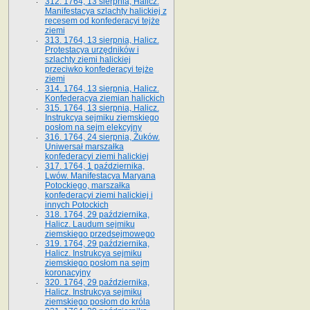
312. 1764, 13 sierpnia, Halicz.
Manifestacya szlachty halickiej z
recesem od konfederacyi tejże
ziemi
313. 1764, 13 sierpnia, Halicz.
Protestacya urzędników i
szlachty ziemi halickiej
przeciwko konfederacyi tejże
ziemi
314. 1764, 13 sierpnia, Halicz.
Konfederacya ziemian halickich
315. 1764, 13 sierpnia, Halicz.
Instrukcya sejmiku ziemskiego
posłom na sejm elekcyjny
316. 1764, 24 sierpnia, Żuków.
Uniwersał marszałka
konfederacyi ziemi halickiej
317. 1764, 1 października,
Lwów. Manifestacya Maryana
Potockiego, marszałka
konfederacyi ziemi halickiej i
innych Potockich
318. 1764, 29 października,
Halicz. Laudum sejmiku
ziemskiego przedsejmowego
319. 1764, 29 października,
Halicz. Instrukcya sejmiku
ziemskiego posłom na sejm
koronacyjny
320. 1764, 29 października,
Halicz. Instrukcya sejmiku
ziemskiego posłom do króla