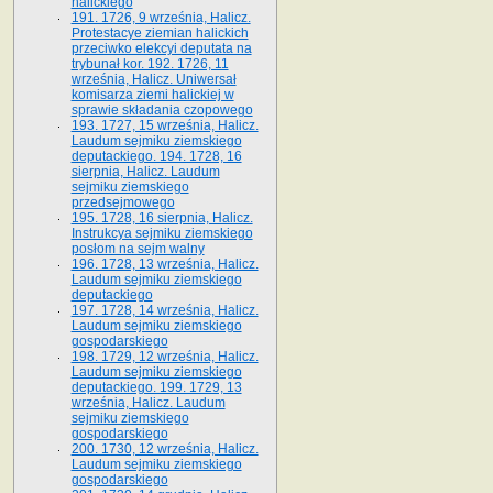
halickiego
191. 1726, 9 września, Halicz.
Protestacye ziemian halickich
przeciwko elekcyi deputata na
trybunał kor. 192. 1726, 11
września, Halicz. Uniwersał
komisarza ziemi halickiej w
sprawie składania czopowego
193. 1727, 15 września, Halicz.
Laudum sejmiku ziemskiego
deputackiego. 194. 1728, 16
sierpnia, Halicz. Laudum
sejmiku ziemskiego
przedsejmowego
195. 1728, 16 sierpnia, Halicz.
Instrukcya sejmiku ziemskiego
posłom na sejm walny
196. 1728, 13 września, Halicz.
Laudum sejmiku ziemskiego
deputackiego
197. 1728, 14 września, Halicz.
Laudum sejmiku ziemskiego
gospodarskiego
198. 1729, 12 września, Halicz.
Laudum sejmiku ziemskiego
deputackiego. 199. 1729, 13
września, Halicz. Laudum
sejmiku ziemskiego
gospodarskiego
200. 1730, 12 września, Halicz.
Laudum sejmiku ziemskiego
gospodarskiego