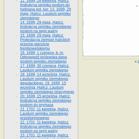
12. 1699, 28 kwietnia, Halicz.
Instrukcya sejmiku posłom do
hetmana pol. kor. 13. 1699, 29
maja, Halicz. Laudum sejmiku
ziemskiego
14. 1699, 29 maja, Halicz.
Instrukcya sejmiku ziemskiego
posłom na sejm walny
15. 1699, 29 maja, Halicz.
Protestacya ziemian halickich
przeciw staroście
trembowelskiemu
16. 1699, 1 czerwca, b. m.
Odpowiedź królewska dana
«
posłom sejmiku ziemskiego
17. 1699, 30 czerwca, Halicz.
Laudum sejmiku ziemskiego
18. 1699, 14 września, Halicz.
Laudum sejmiku ziemskiego
deputackiego. 19. 1699, 15
września, Halicz. Laudum
sejmiku ziemskiego relacyjnego
20. 1699, 15 września, Halicz.
Instrukcya sejmiku ziemskiego
posłom do prymasa
21. 1701, 11 kwietnia, Halicz.
Laudum sejmiku ziemskiego
przedsejmowego
22. 1701, 11 kwietnia, Halicz.
Instrukcya sejmiku ziemskiego
posłom na sejm walny
23. 1701, 11 kwietnia, Halicz.