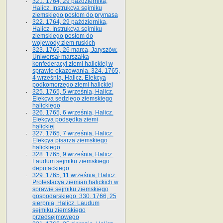
321. 1764, 29 października,
Halicz. Instrukcya sejmiku
ziemskiego posłom do prymasa
322. 1764, 29 października,
Halicz. Instrukcya sejmiku
ziemskiego posłom do
wojewody ziem ruskich
323. 1765, 26 marca, Jaryszów.
Uniwersał marszałka
konfederacyi ziemi halickiej w
sprawie okazowania. 324. 1765,
4 września, Halicz. Elekcya
podkomorzego ziemi halickiej
325. 1765, 5 września, Halicz.
Elekcya sędziego ziemskiego
halickiego
326. 1765, 6 września, Halicz.
Elekcya podsędka ziemi
halickiej
327. 1765, 7 września, Halicz.
Elekcya pisarza ziemskiego
halickiego
328. 1765, 9 września, Halicz.
Laudum sejmiku ziemskiego
deputackiego
329. 1765, 11 września, Halicz.
Protestacya ziemian halickich w
sprawie sejmiku ziemskiego
gospodarskiego. 330. 1766, 25
sierpnia, Halicz. Laudum
sejmiku ziemskiego
przedsejmowego