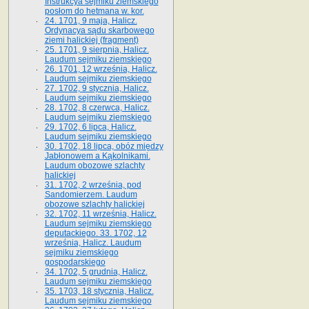
Instrukcya sejmiku ziemskiego
posłom do hetmana w. kor.
24. 1701, 9 maja, Halicz.
Ordynacya sądu skarbowego
ziemi halickiej (fragment)
25. 1701, 9 sierpnia, Halicz.
Laudum sejmiku ziemskiego
26. 1701, 12 września, Halicz.
Laudum sejmiku ziemskiego
27. 1702, 9 stycznia, Halicz.
Laudum sejmiku ziemskiego
28. 1702, 8 czerwca, Halicz.
Laudum sejmiku ziemskiego
29. 1702, 6 lipca, Halicz.
Laudum sejmiku ziemskiego
30. 1702, 18 lipca, obóz między
Jabłonowem a Kąkolnikami.
Laudum obozowe szlachty
halickiej
31. 1702, 2 września, pod
Sandomierzem. Laudum
obozowe szlachty halickiej
32. 1702, 11 września, Halicz.
Laudum sejmiku ziemskiego
deputackiego. 33. 1702, 12
września, Halicz. Laudum
sejmiku ziemskiego
gospodarskiego
34. 1702, 5 grudnia, Halicz.
Laudum sejmiku ziemskiego
35. 1703, 18 stycznia, Halicz.
Laudum sejmiku ziemskiego