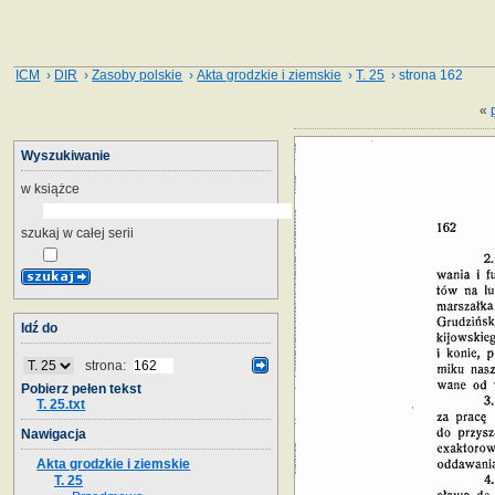
ICM
›
DIR
›
Zasoby polskie
›
Akta grodzkie i ziemskie
›
T. 25
› strona 162
«
Wyszukiwanie
w książce
szukaj w całej serii
Idź do
strona:
Pobierz pełen tekst
T. 25.txt
Nawigacja
Akta grodzkie i ziemskie
T. 25