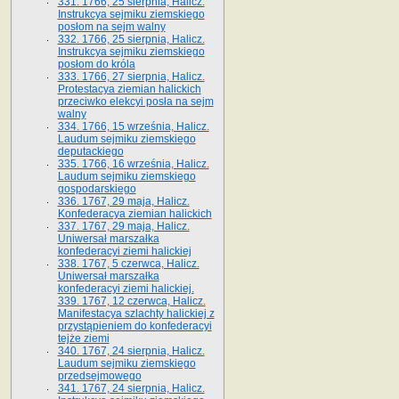
331. 1766, 25 sierpnia, Halicz.
Instrukcya sejmiku ziemskiego
posłom na sejm walny
332. 1766, 25 sierpnia, Halicz.
Instrukcya sejmiku ziemskiego
posłom do króla
333. 1766, 27 sierpnia, Halicz.
Protestacya ziemian halickich
przeciwko elekcyi posła na sejm
walny
334. 1766, 15 września, Halicz.
Laudum sejmiku ziemskiego
deputackiego
335. 1766, 16 września, Halicz.
Laudum sejmiku ziemskiego
gospodarskiego
336. 1767, 29 maja, Halicz.
Konfederacya ziemian halickich
337. 1767, 29 maja, Halicz.
Uniwersał marszałka
konfederacyi ziemi halickiej
338. 1767, 5 czerwca, Halicz.
Uniwersał marszałka
konfederacyi ziemi halickiej.
339. 1767, 12 czerwca, Halicz.
Manifestacya szlachty halickiej z
przystąpieniem do konfederacyi
tejże ziemi
340. 1767, 24 sierpnia, Halicz.
Laudum sejmiku ziemskiego
przedsejmowego
341. 1767, 24 sierpnia, Halicz.