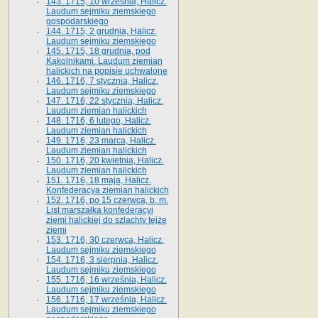
143. 1715, 10 września, Halicz.
Laudum sejmiku ziemskiego
gospodarskiego
144. 1715, 2 grudnia, Halicz.
Laudum sejmiku ziemskiego
145. 1715, 18 grudnia, pod
Kąkolnikami. Laudum ziemian
halickich na popisie uchwalone
146. 1716, 7 stycznia, Halicz.
Laudum sejmiku ziemskiego
147. 1716, 22 stycznia, Halicz.
Laudum ziemian halickich
148. 1716, 6 lutego, Halicz.
Laudum ziemian halickich
149. 1716, 23 marca, Halicz.
Laudum ziemian halickich
150. 1716, 20 kwietnia, Halicz.
Laudum ziemian halickich
151. 1716, 18 maja, Halicz.
Konfederacya ziemian halickich
152. 1716, po 15 czerwca, b. m.
List marszałka konfederacyi
ziemi halickiej do szlachty tejże
ziemi
153. 1716, 30 czerwca, Halicz.
Laudum sejmiku ziemskiego
154. 1716, 3 sierpnia, Halicz.
Laudum sejmiku ziemskiego
155. 1716, 16 września, Halicz.
Laudum sejmiku ziemskiego
156. 1716, 17 września, Halicz.
Laudum sejmiku ziemskiego