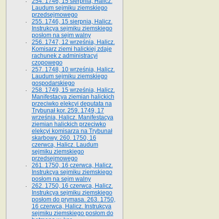
254. 1746, 15 sierpnia, Halicz.
Laudum sejmiku ziemskiego
przedsejmowego
255. 1746, 15 sierpnia, Halicz.
Instrukcya sejmiku ziemskiego
posłom na sejm walny
256. 1747, 12 września, Halicz.
Komisarz ziemi halickiej zdaje
rachunek z administracyi
czopowego
257. 1748, 10 września, Halicz.
Laudum sejmiku ziemskiego
gospodarskiego
258. 1749, 15 września, Halicz.
Manifestacya ziemian halickich
przeciwko elekcyi deputata na
Trybunał kor. 259. 1749, 17
września, Halicz. Manifestacya
ziemian halickich przeciwko
elekcyi komisarza na Trybunał
skarbowy. 260. 1750, 16
czerwca, Halicz. Laudum
sejmiku ziemskiego
przedsejmowego
261. 1750, 16 czerwca, Halicz.
Instrukcya sejmiku ziemskiego
posłom na sejm walny
262. 1750, 16 czerwca, Halicz.
Instrukcya sejmiku ziemskiego
posłom do prymasa. 263. 1750,
16 czerwca, Halicz. Instrukcya
sejmiku ziemskiego posłom do