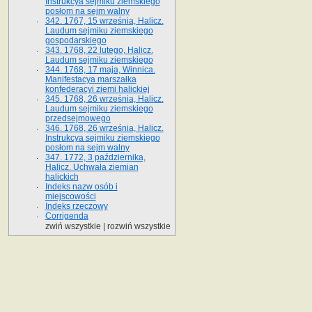
Instrukcya sejmiku ziemskiego
posłom na sejm walny
342. 1767, 15 września, Halicz.
Laudum sejmiku ziemskiego
gospodarskiego
343. 1768, 22 lutego, Halicz.
Laudum sejmiku ziemskiego
344. 1768, 17 maja, Winnica.
Manifestacya marszałka
konfederacyi ziemi halickiej
345. 1768, 26 września, Halicz.
Laudum sejmiku ziemskiego
przedsejmowego
346. 1768, 26 września, Halicz.
Instrukcya sejmiku ziemskiego
posłom na sejm walny
347. 1772, 3 października,
Halicz. Uchwała ziemian
halickich
Indeks nazw osób i
miejscowości
Indeks rzeczowy
Corrigenda
zwiń wszystkie
|
rozwiń wszystkie