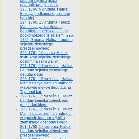
laudum sejmiku przez
urzędników tejże ziemi
293. 1760, 9 grudnia, Halicz.
Elekcya podkomorzego ziemi
halickiej
294. 1760, 15 grudnia, Halicz.
Manifestacya kasztelana
halickiego przeciwko elekcyi
podkomorzego tejże ziemi. 295.
1761, 9 marca, Halicz. Laudum
sejmiku ziemskiego
przedsejmowego
296. 1761, 10 marca, Halicz.
Instrukcya sejmiku ziemskiego
posłom na sejm walny
297. 1761, 14 września, Halicz.
Laudum sejmiku ziemskiego
deputackiego
298. 1761, 15 września, Halicz.
Manifestacye ziemian halickich
w sprawie elekcyi deputata na
Trybunał kor.
299. 1761, 15 września, Halicz.
Laudum sejmiku ziemskiego
gospodarskiego
300. 1761, 15 września, Halicz.
Manifestacye ziemian halickich
w sprawie laudum sejmiku
ziemskiego gospodarskiego
301. 1762, 17 sierpnia, Halicz.
Laudum sejmiku ziemskiego
przedsejmowego