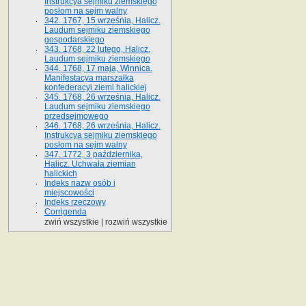
Instrukcya sejmiku ziemskiego
posłom na sejm walny
342. 1767, 15 września, Halicz.
Laudum sejmiku ziemskiego
gospodarskiego
343. 1768, 22 lutego, Halicz.
Laudum sejmiku ziemskiego
344. 1768, 17 maja, Winnica.
Manifestacya marszałka
konfederacyi ziemi halickiej
345. 1768, 26 września, Halicz.
Laudum sejmiku ziemskiego
przedsejmowego
346. 1768, 26 września, Halicz.
Instrukcya sejmiku ziemskiego
posłom na sejm walny
347. 1772, 3 października,
Halicz. Uchwała ziemian
halickich
Indeks nazw osób i
miejscowości
Indeks rzeczowy
Corrigenda
zwiń wszystkie
|
rozwiń wszystkie