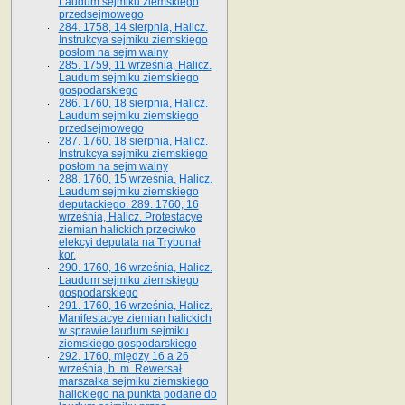
Laudum sejmiku ziemskiego
przedsejmowego
284. 1758, 14 sierpnia, Halicz.
Instrukcya sejmiku ziemskiego
posłom na sejm walny
285. 1759, 11 września, Halicz.
Laudum sejmiku ziemskiego
gospodarskiego
286. 1760, 18 sierpnia, Halicz.
Laudum sejmiku ziemskiego
przedsejmowego
287. 1760, 18 sierpnia, Halicz.
Instrukcya sejmiku ziemskiego
posłom na sejm walny
288. 1760, 15 września, Halicz.
Laudum sejmiku ziemskiego
deputackiego. 289. 1760, 16
września, Halicz. Protestacye
ziemian halickich przeciwko
elekcyi deputata na Trybunał
kor.
290. 1760, 16 września, Halicz.
Laudum sejmiku ziemskiego
gospodarskiego
291. 1760, 16 września, Halicz.
Manifestacye ziemian halickich
w sprawie laudum sejmiku
ziemskiego gospodarskiego
292. 1760, między 16 a 26
września, b. m. Rewersał
marszałka sejmiku ziemskiego
halickiego na punkta podane do