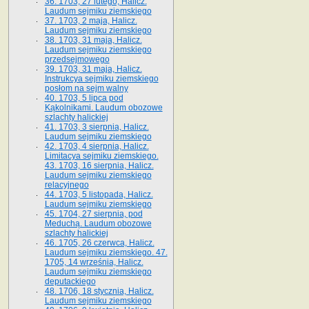
36. 1703, 27 lutego, Halicz.
Laudum sejmiku ziemskiego
37. 1703, 2 maja, Halicz.
Laudum sejmiku ziemskiego
38. 1703, 31 maja, Halicz.
Laudum sejmiku ziemskiego
przedsejmowego
39. 1703, 31 maja, Halicz.
Instrukcya sejmiku ziemskiego
posłom na sejm walny
40. 1703, 5 lipca pod
Kąkolnikami. Laudum obozowe
szlachty halickiej
41­. 1703, 3 sierpnia, Halicz.
Laudum sejmiku ziemskiego
42. 1703, 4 sierpnia, Halicz.
Limitacya sejmiku ziemskiego.
43. 1703, 16 sierpnia, Halicz.
Laudum sejmiku ziemskiego
relacyjnego
44. 1703, 5 listopada, Halicz.
Laudum sejmiku ziemskiego
45. 1704, 27 sierpnia, pod
Meduchą. Laudum obozowe
szlachty halickiej
46. 1705, 26 czerwca, Halicz.
Laudum sejmiku ziemskiego. 47.
1705, 14 września, Halicz.
Laudum sejmiku ziemskiego
deputackiego
48. 1706, 18 stycznia, Halicz.
Laudum sejmiku ziemskiego