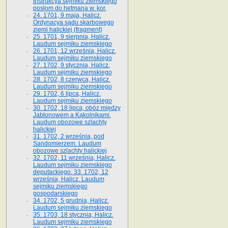
Instrukcya sejmiku ziemskiego
posłom do hetmana w. kor.
24. 1701, 9 maja, Halicz.
Ordynacya sądu skarbowego
ziemi halickiej (fragment)
25. 1701, 9 sierpnia, Halicz.
Laudum sejmiku ziemskiego
26. 1701, 12 września, Halicz.
Laudum sejmiku ziemskiego
27. 1702, 9 stycznia, Halicz.
Laudum sejmiku ziemskiego
28. 1702, 8 czerwca, Halicz.
Laudum sejmiku ziemskiego
29. 1702, 6 lipca, Halicz.
Laudum sejmiku ziemskiego
30. 1702, 18 lipca, obóz między
Jabłonowem a Kąkolnikami.
Laudum obozowe szlachty
halickiej
31. 1702, 2 września, pod
Sandomierzem. Laudum
obozowe szlachty halickiej
32. 1702, 11 września, Halicz.
Laudum sejmiku ziemskiego
deputackiego. 33. 1702, 12
września, Halicz. Laudum
sejmiku ziemskiego
gospodarskiego
34. 1702, 5 grudnia, Halicz.
Laudum sejmiku ziemskiego
35. 1703, 18 stycznia, Halicz.
Laudum sejmiku ziemskiego