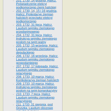
201. 1730, 14 grudnia, Halicz.
Poświadczenie elekcyi
podkomorzego ziemi halickiej
202. 1730, 14, 15 i 16 grudnia,
Halicz. Protestacye ziemian
halickich przeciwko elekcyi
podkomorzego
203. 1732, 31 lipca, Halicz.
Laudum sejmiku ziemskiego
przedsejmowego
204. 1732, 31 lipca, Halicz.
Instrukcya sejmiku ziemskiego
posłom na sejm walny
205. 1732, 15 września, Halicz.
Laudum sejmiku ziemskiego
deputackiego
206. 1732, 16 września, Halicz.
Laudum sejmiku ziemskiego
gospodarskiego
207. 1732, 17 listopada, Halicz.
Laudum sejmiku ziemskiego
relacyjnego
208. 1733, 10 marca, Halicz.
Konfederacya ziemian halickich­
209. 1733, 10 marca, Halicz.
Instrukcya sejmiku ziemskiego
posłom na sejm konwokacyjny
210. 1733, 7 lipca, Halicz.
Laudum sejmiku ziemskiego
relacyjnego
211. 1733, 31 sierpnia, pod
Gruszką. Laudum obozowe