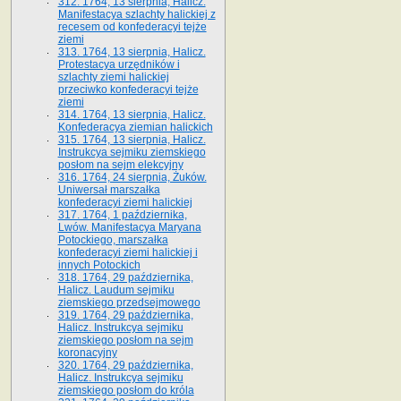
312. 1764, 13 sierpnia, Halicz.
Manifestacya szlachty halickiej z
recesem od konfederacyi tejże
ziemi
313. 1764, 13 sierpnia, Halicz.
Protestacya urzędników i
szlachty ziemi halickiej
przeciwko konfederacyi tejże
ziemi
314. 1764, 13 sierpnia, Halicz.
Konfederacya ziemian halickich
315. 1764, 13 sierpnia, Halicz.
Instrukcya sejmiku ziemskiego
posłom na sejm elekcyjny
316. 1764, 24 sierpnia, Żuków.
Uniwersał marszałka
konfederacyi ziemi halickiej
317. 1764, 1 października,
Lwów. Manifestacya Maryana
Potockiego, marszałka
konfederacyi ziemi halickiej i
innych Potockich
318. 1764, 29 października,
Halicz. Laudum sejmiku
ziemskiego przedsejmowego
319. 1764, 29 października,
Halicz. Instrukcya sejmiku
ziemskiego posłom na sejm
koronacyjny
320. 1764, 29 października,
Halicz. Instrukcya sejmiku
ziemskiego posłom do króla