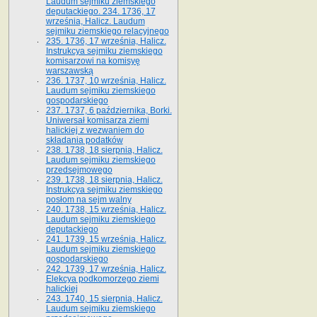
Laudum sejmiku ziemskiego
deputackiego. 234. 1736, 17
września, Halicz. Laudum
sejmiku ziemskiego relacyjnego
235. 1736, 17 września, Halicz.
Instrukcya sejmiku ziemskiego
komisarzowi na komisyę
warszawską
236. 1737, 10 września, Halicz.
Laudum sejmiku ziemskiego
gospodarskiego
237. 1737, 6 października, Borki.
Uniwersał komisarza ziemi
halickiej z wezwaniem do
składania podatków
238. 1738, 18 sierpnia, Halicz.
Laudum sejmiku ziemskiego
przedsejmowego
239. 1738, 18 sierpnia, Halicz.
Instrukcya sejmiku ziemskiego
posłom na sejm walny
240. 1738, 15 września, Halicz.
Laudum sejmiku ziemskiego
deputackiego
241. 1739, 15 września, Halicz.
Laudum sejmiku ziemskiego
gospodarskiego
242. 1739, 17 września, Halicz.
Elekcya podkomorzego ziemi
halickiej
243. 1740, 15 sierpnia, Halicz.
Laudum sejmiku ziemskiego