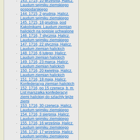
143. 1715, 10 września, Halicz.
Laudum sejmiku ziemskiego
gospodarskiego
144. 1715, 2 grudnia, Halicz.
Laudum sejmiku ziemskiego
145. 1715, 18 grudnia, pod
Kąkolnikami. Laudum ziemian
halickich na popisie uchwalone
146. 1716, 7 stycznia, Halicz.
Laudum sejmiku ziemskiego
147. 1716, 22 stycznia, Halicz.
Laudum ziemian halickich
148. 1716, 6 lutego, Halicz.
Laudum ziemian halickich
149. 1716, 23 marca, Halicz.
Laudum ziemian halickich
150. 1716, 20 kwietnia, Halicz.
Laudum ziemian halickich
151. 1716, 18 maja, Halicz.
Konfederacya ziemian halickich
152. 1716, po 15 czerwca, b. m.
List marszałka konfederacyi
ziemi halickiej do szlachty tejże
ziemi
153. 1716, 30 czerwca, Halicz.
Laudum sejmiku ziemskiego
154. 1716, 3 sierpnia, Halicz.
Laudum sejmiku ziemskiego
155. 1716, 16 września, Halicz.
Laudum sejmiku ziemskiego
156. 1716, 17 września, Halicz.
Laudum sejmiku ziemskiego