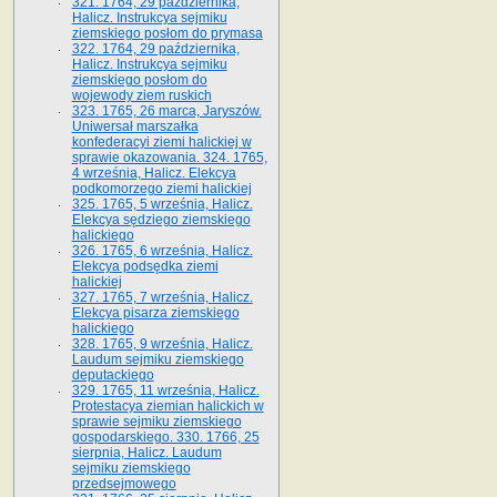
321. 1764, 29 października,
Halicz. Instrukcya sejmiku
ziemskiego posłom do prymasa
322. 1764, 29 października,
Halicz. Instrukcya sejmiku
ziemskiego posłom do
wojewody ziem ruskich
323. 1765, 26 marca, Jaryszów.
Uniwersał marszałka
konfederacyi ziemi halickiej w
sprawie okazowania. 324. 1765,
4 września, Halicz. Elekcya
podkomorzego ziemi halickiej
325. 1765, 5 września, Halicz.
Elekcya sędziego ziemskiego
halickiego
326. 1765, 6 września, Halicz.
Elekcya podsędka ziemi
halickiej
327. 1765, 7 września, Halicz.
Elekcya pisarza ziemskiego
halickiego
328. 1765, 9 września, Halicz.
Laudum sejmiku ziemskiego
deputackiego
329. 1765, 11 września, Halicz.
Protestacya ziemian halickich w
sprawie sejmiku ziemskiego
gospodarskiego. 330. 1766, 25
sierpnia, Halicz. Laudum
sejmiku ziemskiego
przedsejmowego