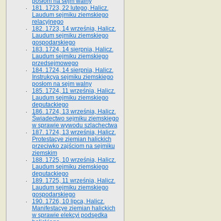
posłom na sejm walny
181. 1723, 22 lutego, Halicz.
Laudum sejmiku ziemskiego
relacyjnego
182. 1723, 14 września, Halicz.
Laudum sejmiku ziemskiego
gospodarskiego
183. 1724, 14 sierpnia, Halicz.
Laudum sejmiku ziemskiego
przedsejmowego
184. 1724, 14 sierpnia, Halicz.
Instrukcya sejmiku ziemskiego
posłom na sejm walny
185. 1724, 11 września, Halicz.
Laudum sejmiku ziemskiego
deputackiego
186. 1724, 13 września, Halicz.
Świadectwo sejmiku ziemskiego
w sprawie wywodu szlachectwa
187. 1724, 13 września, Halicz.
Protestacye ziemian halickich
przeciwko zajściom na sejmiku
ziemskim
188. 1725, 10 września, Halicz.
Laudum sejmiku ziemskiego
deputackiego
189. 1725, 11 września, Halicz.
Laudum sejmiku ziemskiego
gospodarskiego
190. 1726, 10 lipca, Halicz.
Manifestacye ziemian halickich
w sprawie elekcyi podsędka