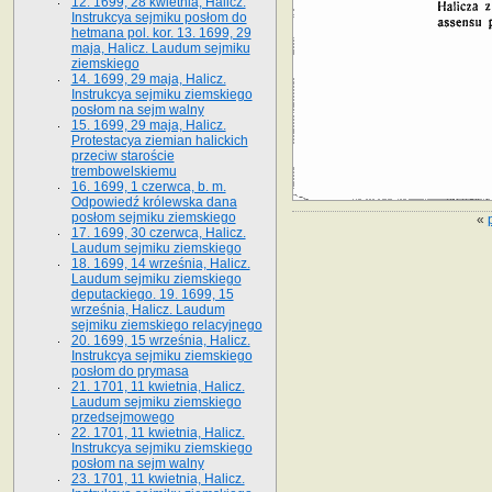
12. 1699, 28 kwietnia, Halicz.
Instrukcya sejmiku posłom do
hetmana pol. kor. 13. 1699, 29
maja, Halicz. Laudum sejmiku
ziemskiego
14. 1699, 29 maja, Halicz.
Instrukcya sejmiku ziemskiego
posłom na sejm walny
15. 1699, 29 maja, Halicz.
Protestacya ziemian halickich
przeciw staroście
trembowelskiemu
16. 1699, 1 czerwca, b. m.
Odpowiedź królewska dana
posłom sejmiku ziemskiego
«
17. 1699, 30 czerwca, Halicz.
Laudum sejmiku ziemskiego
18. 1699, 14 września, Halicz.
Laudum sejmiku ziemskiego
deputackiego. 19. 1699, 15
września, Halicz. Laudum
sejmiku ziemskiego relacyjnego
20. 1699, 15 września, Halicz.
Instrukcya sejmiku ziemskiego
posłom do prymasa
21. 1701, 11 kwietnia, Halicz.
Laudum sejmiku ziemskiego
przedsejmowego
22. 1701, 11 kwietnia, Halicz.
Instrukcya sejmiku ziemskiego
posłom na sejm walny
23. 1701, 11 kwietnia, Halicz.