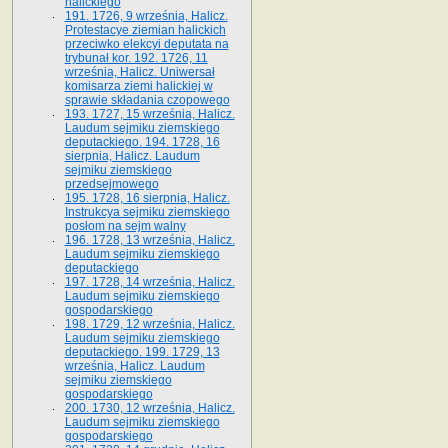
halickiego
191. 1726, 9 września, Halicz.
Protestacye ziemian halickich
przeciwko elekcyi deputata na
trybunał kor. 192. 1726, 11
września, Halicz. Uniwersał
komisarza ziemi halickiej w
sprawie składania czopowego
193. 1727, 15 września, Halicz.
Laudum sejmiku ziemskiego
deputackiego. 194. 1728, 16
sierpnia, Halicz. Laudum
sejmiku ziemskiego
przedsejmowego
195. 1728, 16 sierpnia, Halicz.
Instrukcya sejmiku ziemskiego
posłom na sejm walny
196. 1728, 13 września, Halicz.
Laudum sejmiku ziemskiego
deputackiego
197. 1728, 14 września, Halicz.
Laudum sejmiku ziemskiego
gospodarskiego
198. 1729, 12 września, Halicz.
Laudum sejmiku ziemskiego
deputackiego. 199. 1729, 13
września, Halicz. Laudum
sejmiku ziemskiego
gospodarskiego
200. 1730, 12 września, Halicz.
Laudum sejmiku ziemskiego
gospodarskiego