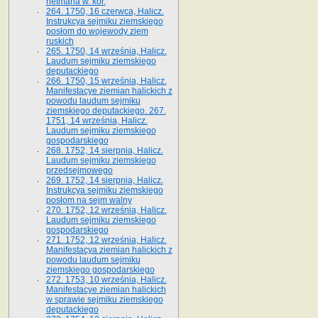
hetmana w. kor.
264. 1750, 16 czerwca, Halicz.
Instrukcya sejmiku ziemskiego
posłom do wojewody ziem
ruskich
265. 1750, 14 września, Halicz.
Laudum sejmiku ziemskiego
deputackiego
266. 1750, 15 września, Halicz.
Manifestacye ziemian halickich z
powodu laudum sejmiku
ziemskiego deputackiego. 267.
1751, 14 września, Halicz.
Laudum sejmiku ziemskiego
gospodarskiego
268. 1752, 14 sierpnia, Halicz.
Laudum sejmiku ziemskiego
przedsejmowego
269. 1752, 14 sierpnia, Halicz.
Instrukcya sejmiku ziemskiego
posłom na sejm walny
270. 1752, 12 września, Halicz.
Laudum sejmiku ziemskiego
gospodarskiego
271. 1752, 12 września, Halicz.
Manifestacya ziemian halickich z
powodu laudum sejmiku
ziemskiego gospodarskiego
272. 1753, 10 września, Halicz.
Manifestacye ziemian halickich
w sprawie sejmiku ziemskiego
deputackiego