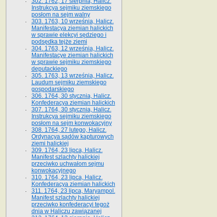
302. 1762, 17 sierpnia, Halicz.
Instrukcya sejmiku ziemskiego
posłom na sejm walny
303. 1763, 10 września, Halicz.
Manifestacya ziemian halickich
w sprawie elekcyi sędziego i
podsędka tejże ziemi
304. 1763, 12 września, Halicz.
Manifestacye ziemian halickich
w sprawie sejmiku ziemskiego
deputackiego
305. 1763, 13 września, Halicz.
Laudum sejmiku ziemskiego
gospodarskiego
306. 1764, 30 stycznia, Halicz.
Konfederacya ziemian halickich
307. 1764, 30 stycznia, Halicz.
Instrukcya sejmiku ziemskiego
posłom na sejm konwokacyjny
308. 1764, 27 lutego, Halicz.
Ordynacya sądów kapturowych
ziemi halickiej
309. 1764, 23 lipca, Halicz.
Manifest szlachty halickiej
przeciwko uchwałom sejmu
konwokacyjnego
310. 1764, 23 lipca, Halicz.
Konfederacya ziemian halickich
311. 1764, 23 lipca, Maryampol.
Manifest szlachty halickiej
przeciwko konfederacyi tegoż
dnia w Haliczu zawiązanej