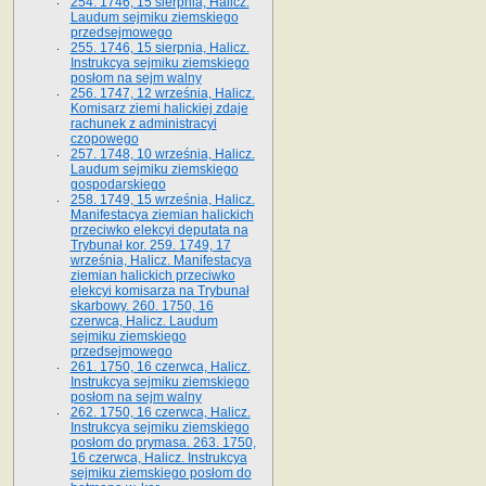
254. 1746, 15 sierpnia, Halicz.
Laudum sejmiku ziemskiego
przedsejmowego
255. 1746, 15 sierpnia, Halicz.
Instrukcya sejmiku ziemskiego
posłom na sejm walny
256. 1747, 12 września, Halicz.
Komisarz ziemi halickiej zdaje
rachunek z administracyi
czopowego
257. 1748, 10 września, Halicz.
Laudum sejmiku ziemskiego
gospodarskiego
258. 1749, 15 września, Halicz.
Manifestacya ziemian halickich
przeciwko elekcyi deputata na
Trybunał kor. 259. 1749, 17
września, Halicz. Manifestacya
ziemian halickich przeciwko
elekcyi komisarza na Trybunał
skarbowy. 260. 1750, 16
czerwca, Halicz. Laudum
sejmiku ziemskiego
przedsejmowego
261. 1750, 16 czerwca, Halicz.
Instrukcya sejmiku ziemskiego
posłom na sejm walny
262. 1750, 16 czerwca, Halicz.
Instrukcya sejmiku ziemskiego
posłom do prymasa. 263. 1750,
16 czerwca, Halicz. Instrukcya
sejmiku ziemskiego posłom do