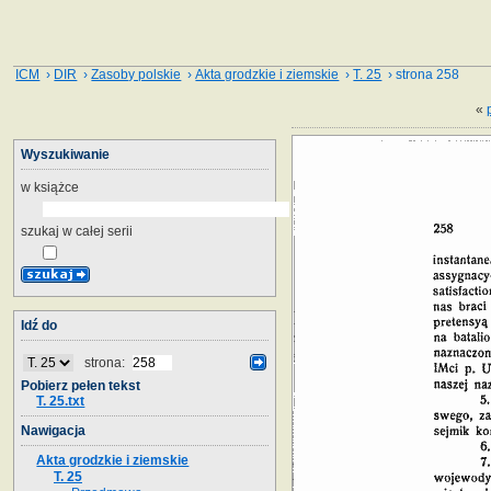
ICM
›
DIR
›
Zasoby polskie
›
Akta grodzkie i ziemskie
›
T. 25
› strona 258
«
Wyszukiwanie
w książce
szukaj w całej serii
Idź do
strona:
Pobierz pełen tekst
T. 25.txt
Nawigacja
Akta grodzkie i ziemskie
T. 25