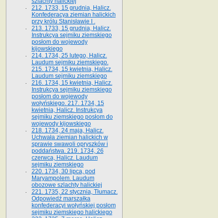
szlachty halickiej
212. 1733, 15 grudnia, Halicz.
Konfederacya ziemian halickich
przy królu Stanisławie I .
213. 1733, 15 grudnia, Halicz.
Instrukcya sejmiku ziemskiego
posłom do wojewody
kijowskiego
214. 1734, 25 lutego, Halicz.
Laudum sejmiku ziemskiego.
215. 1734, 15 kwietnia, Halicz.
Laudum sejmiku ziemskiego
216. 1734, 15 kwietnia, Halicz.
Instrukcya sejmiku ziemskiego
posłom do wojewody
wołyńskiego. 217. 1734, 15
kwietnia, Halicz. Instrukcya
sejmiku ziemskiego posłom do
wojewody kijowskiego
218. 1734, 24 maja, Halicz.
Uchwała ziemian halickich w
sprawie swawoli opryszków i
poddaństwa. 219. 1734, 26
czerwca, Halicz. Laudum
sejmiku ziemskiego
220. 1734, 30 lipca, pod
Maryampolem. Laudum
obozowe szlachty halickiej
221. 1735, 22 stycznia, Tłumacz.
Odpowiedź marszałka
konfederacyi wołyńskiej posłom
sejmiku ziemskiego halickiego