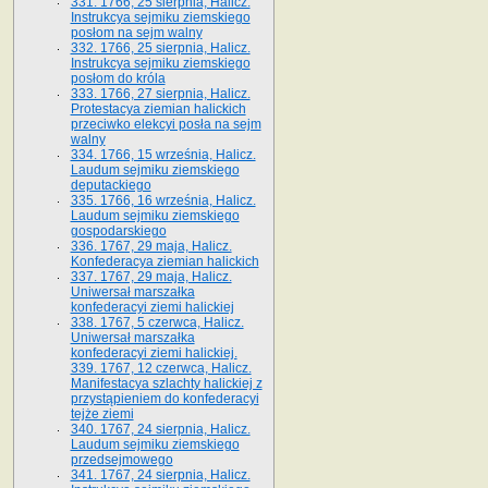
331. 1766, 25 sierpnia, Halicz.
Instrukcya sejmiku ziemskiego
posłom na sejm walny
332. 1766, 25 sierpnia, Halicz.
Instrukcya sejmiku ziemskiego
posłom do króla
333. 1766, 27 sierpnia, Halicz.
Protestacya ziemian halickich
przeciwko elekcyi posła na sejm
walny
334. 1766, 15 września, Halicz.
Laudum sejmiku ziemskiego
deputackiego
335. 1766, 16 września, Halicz.
Laudum sejmiku ziemskiego
gospodarskiego
336. 1767, 29 maja, Halicz.
Konfederacya ziemian halickich
337. 1767, 29 maja, Halicz.
Uniwersał marszałka
konfederacyi ziemi halickiej
338. 1767, 5 czerwca, Halicz.
Uniwersał marszałka
konfederacyi ziemi halickiej.
339. 1767, 12 czerwca, Halicz.
Manifestacya szlachty halickiej z
przystąpieniem do konfederacyi
tejże ziemi
340. 1767, 24 sierpnia, Halicz.
Laudum sejmiku ziemskiego
przedsejmowego
341. 1767, 24 sierpnia, Halicz.